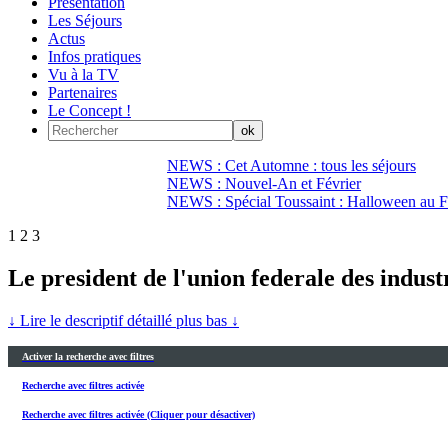
Présentation
Les Séjours
Actus
Infos pratiques
Vu à la TV
Partenaires
Le Concept !
NEWS : Cet Automne : tous les séjours
NEWS : Nouvel-An et Février
NEWS : Spécial Toussaint : Halloween au Fi
1
2
3
Le president de l'union federale des indus
↓ Lire le descriptif détaillé plus bas ↓
Activer la recherche avec filtres
Recherche avec filtres activée
Recherche avec filtres activée (Cliquer pour désactiver)