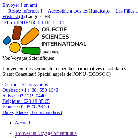
Envoyer à un ami
Restez informés !
Accessible à tous les Handicaps
Les Filles a
Wishlist (
0
)
Langue : FR
Vos Voyages Scientifiques
L’inventeur des séjours de recherches participatives et solidaires
Statut Consultatif Spécial auprès de l’ONU (ECOSOC)
Courriel :
Ecrivez-nous
Québec :
+1 (438) 558-1643
Suisse :
022 519 0440
Belgique :
023 18 35 65
France :
01 85 08 36 30
Dates, Places, Tarifs :
en direct
Accueil
Trouver un Voyage Scientifique