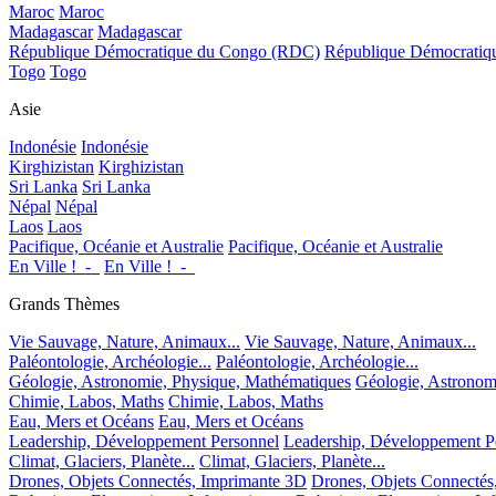
Maroc
Maroc
Madagascar
Madagascar
République Démocratique du Congo (RDC)
République Démocrati
Togo
Togo
Asie
Indonésie
Indonésie
Kirghizistan
Kirghizistan
Sri Lanka
Sri Lanka
Népal
Népal
Laos
Laos
Pacifique, Océanie et Australie
Pacifique, Océanie et Australie
En Ville !_-_
En Ville !_-_
Grands Thèmes
Vie Sauvage, Nature, Animaux...
Vie Sauvage, Nature, Animaux...
Paléontologie, Archéologie...
Paléontologie, Archéologie...
Géologie, Astronomie, Physique, Mathématiques
Géologie, Astronom
Chimie, Labos, Maths
Chimie, Labos, Maths
Eau, Mers et Océans
Eau, Mers et Océans
Leadership, Développement Personnel
Leadership, Développement P
Climat, Glaciers, Planète...
Climat, Glaciers, Planète...
Drones, Objets Connectés, Imprimante 3D
Drones, Objets Connectés