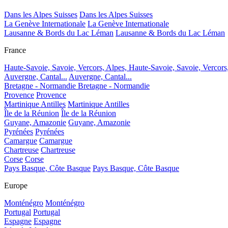
Dans les Alpes Suisses
Dans les Alpes Suisses
La Genève Internationale
La Genève Internationale
Lausanne & Bords du Lac Léman
Lausanne & Bords du Lac Léman
France
Haute-Savoie, Savoie, Vercors, Alpes,
Haute-Savoie, Savoie, Vercors
Auvergne, Cantal...
Auvergne, Cantal...
Bretagne - Normandie
Bretagne - Normandie
Provence
Provence
Martinique Antilles
Martinique Antilles
Île de la Réunion
Île de la Réunion
Guyane, Amazonie
Guyane, Amazonie
Pyrénées
Pyrénées
Camargue
Camargue
Chartreuse
Chartreuse
Corse
Corse
Pays Basque, Côte Basque
Pays Basque, Côte Basque
Europe
Monténégro
Monténégro
Portugal
Portugal
Espagne
Espagne