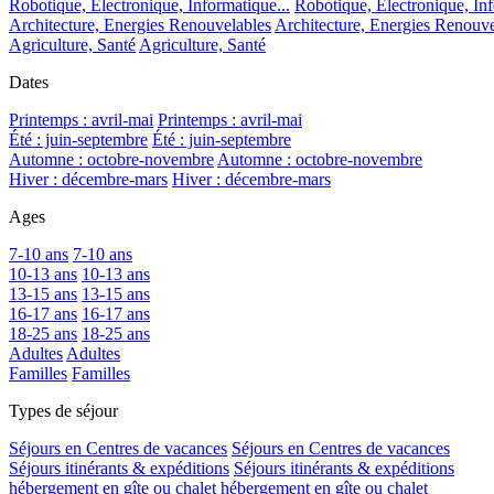
Robotique, Electronique, Informatique...
Robotique, Electronique, Inf
Architecture, Energies Renouvelables
Architecture, Energies Renouve
Agriculture, Santé
Agriculture, Santé
Dates
Printemps : avril-mai
Printemps : avril-mai
Été : juin-septembre
Été : juin-septembre
Automne : octobre-novembre
Automne : octobre-novembre
Hiver : décembre-mars
Hiver : décembre-mars
Ages
7-10 ans
7-10 ans
10-13 ans
10-13 ans
13-15 ans
13-15 ans
16-17 ans
16-17 ans
18-25 ans
18-25 ans
Adultes
Adultes
Familles
Familles
Types de séjour
Séjours en Centres de vacances
Séjours en Centres de vacances
Séjours itinérants & expéditions
Séjours itinérants & expéditions
hébergement en gîte ou chalet
hébergement en gîte ou chalet