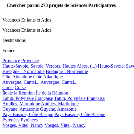
Chercher parmi
273
projets de Sciences Participatives
Vacances Enfants et Ados
Vacances Enfants et Ados
Destinations
France
Provence
Provence
Haute-Savoie, Savoie, Vercors, Hautes Alpes, (...)
Haute-Savoie, Savoi
Bretagne - Normandie
Bretagne - Normandie
Côte Atlantique
Côte Atlantique
Auvergne, Cantal...
Auvergne, Cantal...
Corse
Corse
Île de la Réunion
Île de la Réunion
Tahiti, Polynésie Française
Tahiti, Polynésie Française
Antilles, Martinique
Antilles, Martinique
Guyane, Amazonie
Guyane, Amazonie
Pays Basque, Côte Basque
Pays Basque, Côte Basque
Pyrénées
Pyrénées
Vosges, Vittel, Nancy
Vosges, Vittel, Nancy