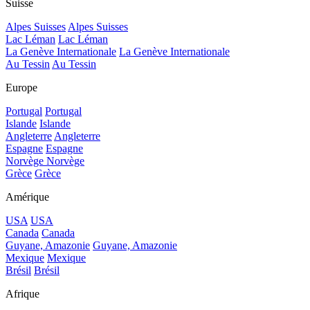
Suisse
Alpes Suisses
Alpes Suisses
Lac Léman
Lac Léman
La Genève Internationale
La Genève Internationale
Au Tessin
Au Tessin
Europe
Portugal
Portugal
Islande
Islande
Angleterre
Angleterre
Espagne
Espagne
Norvège
Norvège
Grèce
Grèce
Amérique
USA
USA
Canada
Canada
Guyane, Amazonie
Guyane, Amazonie
Mexique
Mexique
Brésil
Brésil
Afrique