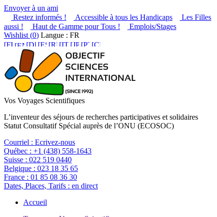
Envoyer à un ami
Restez informés !
Accessible à tous les Handicaps
Les Filles
aussi !
Haut de Gamme pour Tous !
Emplois/Stages
Wishlist (
0
)
Langue : FR
Vos Voyages Scientifiques
L’inventeur des séjours de recherches participatives et solidaires
Statut Consultatif Spécial auprès de l’ONU (ECOSOC)
Courriel :
Ecrivez-nous
Québec :
+1 (438) 558-1643
Suisse :
022 519 0440
Belgique :
023 18 35 65
France :
01 85 08 36 30
Dates, Places, Tarifs :
en direct
Accueil