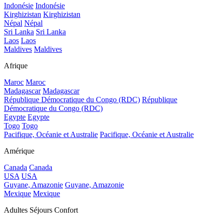
Indonésie
Indonésie
Kirghizistan
Kirghizistan
Népal
Népal
Sri Lanka
Sri Lanka
Laos
Laos
Maldives
Maldives
Afrique
Maroc
Maroc
Madagascar
Madagascar
République Démocratique du Congo (RDC)
République
Démocratique du Congo (RDC)
Egypte
Egypte
Togo
Togo
Pacifique, Océanie et Australie
Pacifique, Océanie et Australie
Amérique
Canada
Canada
USA
USA
Guyane, Amazonie
Guyane, Amazonie
Mexique
Mexique
Adultes Séjours Confort