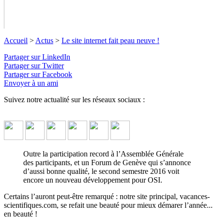
Accueil
>
Actus
>
Le site internet fait peau neuve !
Partager sur LinkedIn
Partager sur Twitter
Partager sur Facebook
Le site internet fait peau neuve !
Envoyer à un ami
Suivez notre actualité sur les réseaux sociaux :
Objectif Sciences International s'apprête à démarer la nouvelle
année en beauté, avec un tout nouveau design...
↓ Lire le
descriptif détaillé plus bas ↓
Outre la participation record à l’Assemblée Générale
des participants, et un Forum de Genève qui s’annonce
d’aussi bonne qualité, le second semestre 2016 voit
encore un nouveau développement pour OSI.
Certains l’auront peut-être remarqué : notre site principal, vacances-
scientifiques.com, se refait une beauté pour mieux démarer l’année...
en beauté !