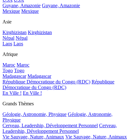
Guyane, Amazonie
Guyane, Amazonie
Mexique
Mexique
Asie
Kirghizistan
Kirghizistan
Népal
Népal
Laos
Laos
Afrique
Maroc
Maroc
Togo
Togo
Madagascar
Madagascar
République Démocratique du Congo (RDC)
République
Démocratique du Congo (RDC)
En Ville !
En Ville !
Grands Thèmes
Géologie, Astronomie, Physique
Géologie, Astronomie,
Physique
Cerveau, Leadership, Développement Personnel
Cerveau,
Leadership, Développement Personnel
Vie Sauvage, Nature, Animaux
Vie Sauvage, Nature, Animaux