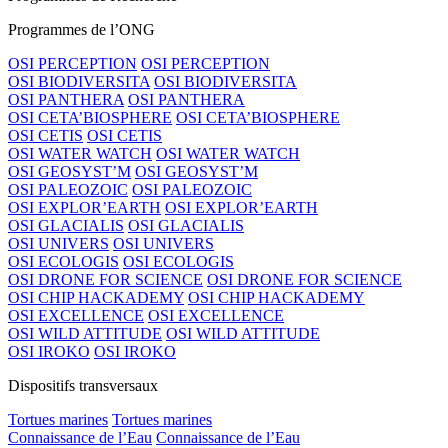
Programmes de l’ONG
OSI PERCEPTION
OSI PERCEPTION
OSI BIODIVERSITA
OSI BIODIVERSITA
OSI PANTHERA
OSI PANTHERA
OSI CETA’BIOSPHERE
OSI CETA’BIOSPHERE
OSI CETIS
OSI CETIS
OSI WATER WATCH
OSI WATER WATCH
OSI GEOSYST’M
OSI GEOSYST’M
OSI PALEOZOIC
OSI PALEOZOIC
OSI EXPLOR’EARTH
OSI EXPLOR’EARTH
OSI GLACIALIS
OSI GLACIALIS
OSI UNIVERS
OSI UNIVERS
OSI ECOLOGIS
OSI ECOLOGIS
OSI DRONE FOR SCIENCE
OSI DRONE FOR SCIENCE
OSI CHIP HACKADEMY
OSI CHIP HACKADEMY
OSI EXCELLENCE
OSI EXCELLENCE
OSI WILD ATTITUDE
OSI WILD ATTITUDE
OSI IROKO
OSI IROKO
Dispositifs transversaux
Tortues marines
Tortues marines
Connaissance de l’Eau
Connaissance de l’Eau