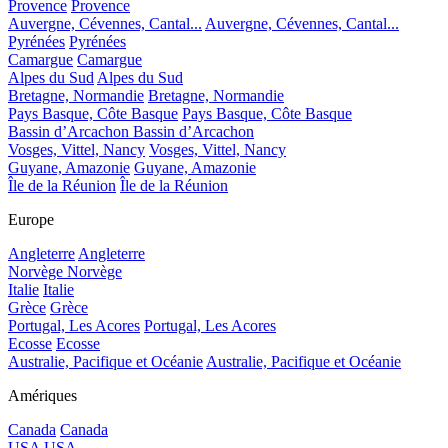
Provence
Provence
Auvergne, Cévennes, Cantal...
Auvergne, Cévennes, Cantal...
Pyrénées
Pyrénées
Camargue
Camargue
Alpes du Sud
Alpes du Sud
Bretagne, Normandie
Bretagne, Normandie
Pays Basque, Côte Basque
Pays Basque, Côte Basque
Bassin d’Arcachon
Bassin d’Arcachon
Vosges, Vittel, Nancy
Vosges, Vittel, Nancy
Guyane, Amazonie
Guyane, Amazonie
Île de la Réunion
Île de la Réunion
Europe
Angleterre
Angleterre
Norvège
Norvège
Italie
Italie
Grèce
Grèce
Portugal, Les Acores
Portugal, Les Acores
Ecosse
Ecosse
Australie, Pacifique et Océanie
Australie, Pacifique et Océanie
Amériques
Canada
Canada
USA
USA