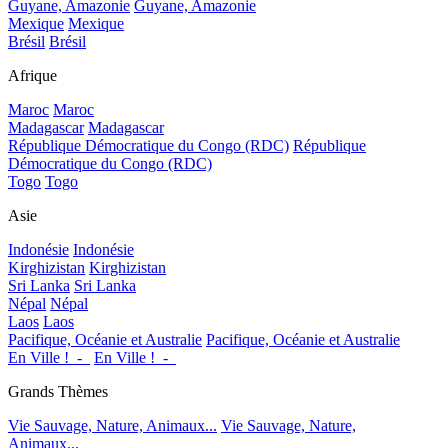
Guyane, Amazonie
Guyane, Amazonie
Mexique
Mexique
Brésil
Brésil
Afrique
Maroc
Maroc
Madagascar
Madagascar
République Démocratique du Congo (RDC)
République
Démocratique du Congo (RDC)
Togo
Togo
Asie
Indonésie
Indonésie
Kirghizistan
Kirghizistan
Sri Lanka
Sri Lanka
Népal
Népal
Laos
Laos
Pacifique, Océanie et Australie
Pacifique, Océanie et Australie
En Ville !_-_
En Ville !_-_
Grands Thèmes
Vie Sauvage, Nature, Animaux...
Vie Sauvage, Nature,
Animaux...