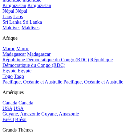
Kirghizistan
Kirghizistan
Népal
Népal
Laos
Laos
Sri Lanka
Sri Lanka
Maldives
Maldives
Afrique
Maroc
Maroc
Madagascar
Madagascar
République Démocratique du Congo (RDC)
République
Démocratique du Congo (RDC)
Egypte
Egypte
Togo
Togo
Pacifique, Océanie et Australie
Pacifique, Océanie et Australie
Amériques
Canada
Canada
USA
USA
Guyane, Amazonie
Guyane, Amazonie
Brésil
Brésil
Grands Thèmes