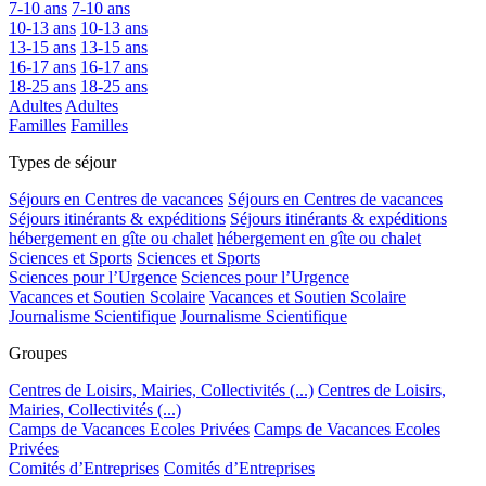
7-10 ans
7-10 ans
10-13 ans
10-13 ans
13-15 ans
13-15 ans
16-17 ans
16-17 ans
18-25 ans
18-25 ans
Adultes
Adultes
Familles
Familles
Types de séjour
Séjours en Centres de vacances
Séjours en Centres de vacances
Séjours itinérants & expéditions
Séjours itinérants & expéditions
hébergement en gîte ou chalet
hébergement en gîte ou chalet
Sciences et Sports
Sciences et Sports
Sciences pour l’Urgence
Sciences pour l’Urgence
Vacances et Soutien Scolaire
Vacances et Soutien Scolaire
Journalisme Scientifique
Journalisme Scientifique
Groupes
Centres de Loisirs, Mairies, Collectivités (...)
Centres de Loisirs,
Mairies, Collectivités (...)
Camps de Vacances Ecoles Privées
Camps de Vacances Ecoles
Privées
Comités d’Entreprises
Comités d’Entreprises