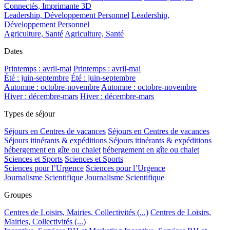
Connectés, Imprimante 3D
Leadership, Développement Personnel
Leadership,
Développement Personnel
Agriculture, Santé
Agriculture, Santé
Dates
Printemps : avril-mai
Printemps : avril-mai
Été : juin-septembre
Été : juin-septembre
Automne : octobre-novembre
Automne : octobre-novembre
Hiver : décembre-mars
Hiver : décembre-mars
Types de séjour
Séjours en Centres de vacances
Séjours en Centres de vacances
Séjours itinérants & expéditions
Séjours itinérants & expéditions
hébergement en gîte ou chalet
hébergement en gîte ou chalet
Sciences et Sports
Sciences et Sports
Sciences pour l’Urgence
Sciences pour l’Urgence
Journalisme Scientifique
Journalisme Scientifique
Groupes
Centres de Loisirs, Mairies, Collectivités (...)
Centres de Loisirs,
Mairies, Collectivités (...)