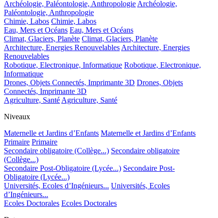
Archéologie, Paléontologie, Anthropologie
Archéologie,
Paléontologie, Anthropologie
Chimie, Labos
Chimie, Labos
Eau, Mers et Océans
Eau, Mers et Océans
Climat, Glaciers, Planète
Climat, Glaciers, Planète
Architecture, Energies Renouvelables
Architecture, Energies
Renouvelables
Robotique, Electronique, Informatique
Robotique, Electronique,
Informatique
Drones, Objets Connectés, Imprimante 3D
Drones, Objets
Connectés, Imprimante 3D
Agriculture, Santé
Agriculture, Santé
Niveaux
Maternelle et Jardins d’Enfants
Maternelle et Jardins d’Enfants
Primaire
Primaire
Secondaire obligatoire (Collège...)
Secondaire obligatoire
(Collège...)
Secondaire Post-Obligatoire (Lycée...)
Secondaire Post-
Obligatoire (Lycée...)
Universités, Ecoles d’Ingénieurs...
Universités, Ecoles
d’Ingénieurs...
Ecoles Doctorales
Ecoles Doctorales