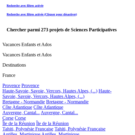
Recherche avec filtres activée
Recherche avec filtres activée (Cliquer pour désactiver)
Chercher parmi
273
projets de Sciences Participatives
Vacances Enfants et Ados
Vacances Enfants et Ados
Destinations
France
Provence
Provence
Haute-Savoie, Savoie, Vercors, Hautes Alpes, (...)
Haute-
Savoie, Savoie, Vercors, Hautes Alpes, (...)
Bretagne - Normandie
Bretagne - Normandie
Côte Atlantique
Côte Atlantique
Auvergne, Cantal...
Auvergne, Cantal...
Corse
Corse
Île de la Réunion
Île de la Réunion
Tahiti, Polynésie Française
Tahiti, Polynésie Française
Antilles, Martinique
Antilles, Martinique