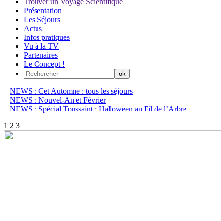
Trouver un Voyage Scientifique
Présentation
Les Séjours
Actus
Infos pratiques
Vu à la TV
Partenaires
Le Concept !
NEWS : Cet Automne : tous les séjours
NEWS : Nouvel-An et Février
NEWS : Spécial Toussaint : Halloween au Fil de l’Arbre
1
2
3