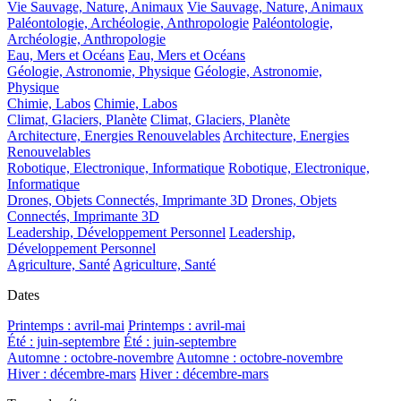
Vie Sauvage, Nature, Animaux
Vie Sauvage, Nature, Animaux
Paléontologie, Archéologie, Anthropologie
Paléontologie,
Archéologie, Anthropologie
Eau, Mers et Océans
Eau, Mers et Océans
Géologie, Astronomie, Physique
Géologie, Astronomie,
Physique
Chimie, Labos
Chimie, Labos
Climat, Glaciers, Planète
Climat, Glaciers, Planète
Architecture, Energies Renouvelables
Architecture, Energies
Renouvelables
Robotique, Electronique, Informatique
Robotique, Electronique,
Informatique
Drones, Objets Connectés, Imprimante 3D
Drones, Objets
Connectés, Imprimante 3D
Leadership, Développement Personnel
Leadership,
Développement Personnel
Agriculture, Santé
Agriculture, Santé
Dates
Printemps : avril-mai
Printemps : avril-mai
Été : juin-septembre
Été : juin-septembre
Automne : octobre-novembre
Automne : octobre-novembre
Hiver : décembre-mars
Hiver : décembre-mars