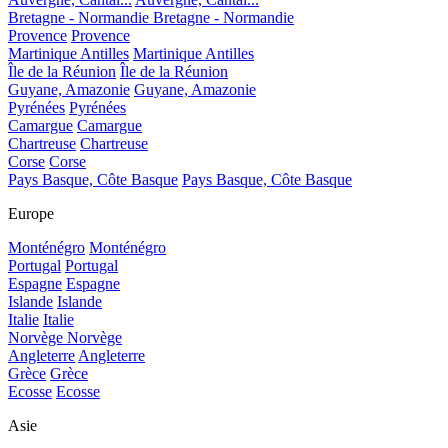
Bretagne - Normandie
Bretagne - Normandie
Provence
Provence
Martinique Antilles
Martinique Antilles
Île de la Réunion
Île de la Réunion
Guyane, Amazonie
Guyane, Amazonie
Pyrénées
Pyrénées
Camargue
Camargue
Chartreuse
Chartreuse
Corse
Corse
Pays Basque, Côte Basque
Pays Basque, Côte Basque
Europe
Monténégro
Monténégro
Portugal
Portugal
Espagne
Espagne
Islande
Islande
Italie
Italie
Norvège
Norvège
Angleterre
Angleterre
Grèce
Grèce
Ecosse
Ecosse
Asie