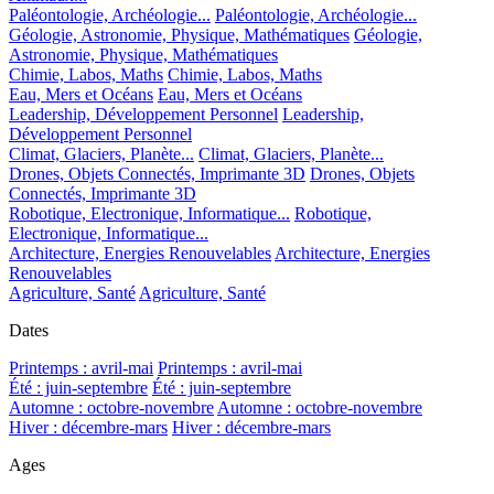
Paléontologie, Archéologie...
Paléontologie, Archéologie...
Géologie, Astronomie, Physique, Mathématiques
Géologie,
Astronomie, Physique, Mathématiques
Chimie, Labos, Maths
Chimie, Labos, Maths
Eau, Mers et Océans
Eau, Mers et Océans
Leadership, Développement Personnel
Leadership,
Développement Personnel
Climat, Glaciers, Planète...
Climat, Glaciers, Planète...
Drones, Objets Connectés, Imprimante 3D
Drones, Objets
Connectés, Imprimante 3D
Robotique, Electronique, Informatique...
Robotique,
Electronique, Informatique...
Architecture, Energies Renouvelables
Architecture, Energies
Renouvelables
Agriculture, Santé
Agriculture, Santé
Dates
Printemps : avril-mai
Printemps : avril-mai
Été : juin-septembre
Été : juin-septembre
Automne : octobre-novembre
Automne : octobre-novembre
Hiver : décembre-mars
Hiver : décembre-mars
Ages