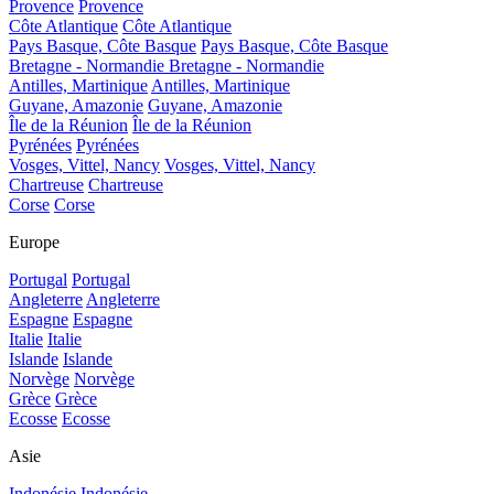
Provence
Provence
Côte Atlantique
Côte Atlantique
Pays Basque, Côte Basque
Pays Basque, Côte Basque
Bretagne - Normandie
Bretagne - Normandie
Antilles, Martinique
Antilles, Martinique
Guyane, Amazonie
Guyane, Amazonie
Île de la Réunion
Île de la Réunion
Pyrénées
Pyrénées
Vosges, Vittel, Nancy
Vosges, Vittel, Nancy
Chartreuse
Chartreuse
Corse
Corse
Europe
Portugal
Portugal
Angleterre
Angleterre
Espagne
Espagne
Italie
Italie
Islande
Islande
Norvège
Norvège
Grèce
Grèce
Ecosse
Ecosse
Asie
Indonésie
Indonésie