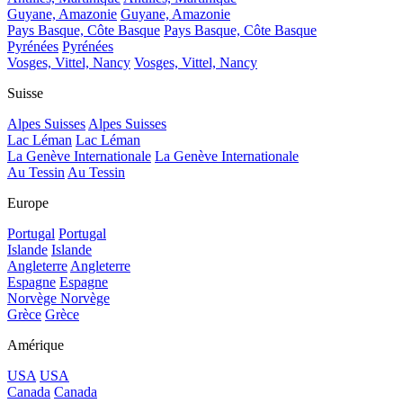
Guyane, Amazonie
Guyane, Amazonie
Pays Basque, Côte Basque
Pays Basque, Côte Basque
Pyrénées
Pyrénées
Vosges, Vittel, Nancy
Vosges, Vittel, Nancy
Suisse
Alpes Suisses
Alpes Suisses
Lac Léman
Lac Léman
La Genève Internationale
La Genève Internationale
Au Tessin
Au Tessin
Europe
Portugal
Portugal
Islande
Islande
Angleterre
Angleterre
Espagne
Espagne
Norvège
Norvège
Grèce
Grèce
Amérique
USA
USA
Canada
Canada