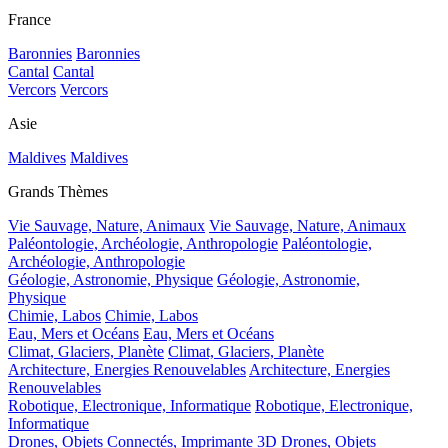
France
Baronnies
Baronnies
Cantal
Cantal
Vercors
Vercors
Asie
Maldives
Maldives
Grands Thèmes
Vie Sauvage, Nature, Animaux
Vie Sauvage, Nature, Animaux
Paléontologie, Archéologie, Anthropologie
Paléontologie,
Archéologie, Anthropologie
Géologie, Astronomie, Physique
Géologie, Astronomie,
Physique
Chimie, Labos
Chimie, Labos
Eau, Mers et Océans
Eau, Mers et Océans
Climat, Glaciers, Planète
Climat, Glaciers, Planète
Architecture, Energies Renouvelables
Architecture, Energies
Renouvelables
Robotique, Electronique, Informatique
Robotique, Electronique,
Informatique
Drones, Objets Connectés, Imprimante 3D
Drones, Objets