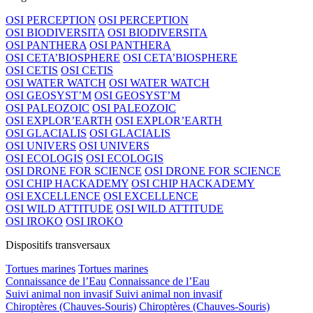
OSI PERCEPTION
OSI PERCEPTION
OSI BIODIVERSITA
OSI BIODIVERSITA
OSI PANTHERA
OSI PANTHERA
OSI CETA’BIOSPHERE
OSI CETA’BIOSPHERE
OSI CETIS
OSI CETIS
OSI WATER WATCH
OSI WATER WATCH
OSI GEOSYST’M
OSI GEOSYST’M
OSI PALEOZOIC
OSI PALEOZOIC
OSI EXPLOR’EARTH
OSI EXPLOR’EARTH
OSI GLACIALIS
OSI GLACIALIS
OSI UNIVERS
OSI UNIVERS
OSI ECOLOGIS
OSI ECOLOGIS
OSI DRONE FOR SCIENCE
OSI DRONE FOR SCIENCE
OSI CHIP HACKADEMY
OSI CHIP HACKADEMY
OSI EXCELLENCE
OSI EXCELLENCE
OSI WILD ATTITUDE
OSI WILD ATTITUDE
OSI IROKO
OSI IROKO
Dispositifs transversaux
Tortues marines
Tortues marines
Connaissance de l’Eau
Connaissance de l’Eau
Suivi animal non invasif
Suivi animal non invasif
Chiroptères (Chauves-Souris)
Chiroptères (Chauves-Souris)