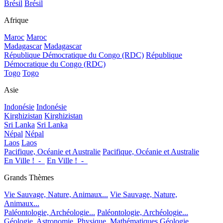
Brésil
Brésil
Afrique
Maroc
Maroc
Madagascar
Madagascar
République Démocratique du Congo (RDC)
République
Démocratique du Congo (RDC)
Togo
Togo
Asie
Indonésie
Indonésie
Kirghizistan
Kirghizistan
Sri Lanka
Sri Lanka
Népal
Népal
Laos
Laos
Pacifique, Océanie et Australie
Pacifique, Océanie et Australie
En Ville !_-_
En Ville !_-_
Grands Thèmes
Vie Sauvage, Nature, Animaux...
Vie Sauvage, Nature,
Animaux...
Paléontologie, Archéologie...
Paléontologie, Archéologie...
Géologie, Astronomie, Physique, Mathématiques
Géologie,