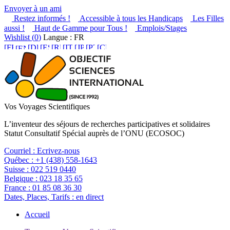
Envoyer à un ami
Restez informés !
Accessible à tous les Handicaps
Les Filles
aussi !
Haut de Gamme pour Tous !
Emplois/Stages
Wishlist (
0
)
Langue : FR
Vos Voyages Scientifiques
L’inventeur des séjours de recherches participatives et solidaires
Statut Consultatif Spécial auprès de l’ONU (ECOSOC)
Courriel :
Ecrivez-nous
Québec :
+1 (438) 558-1643
Suisse :
022 519 0440
Belgique :
023 18 35 65
France :
01 85 08 36 30
Dates, Places, Tarifs :
en direct
Accueil