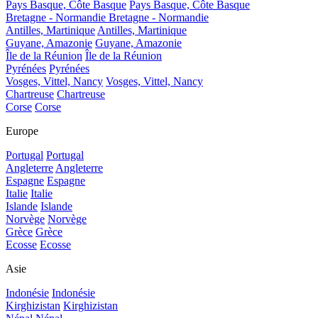
Pays Basque, Côte Basque
Pays Basque, Côte Basque
Bretagne - Normandie
Bretagne - Normandie
Antilles, Martinique
Antilles, Martinique
Guyane, Amazonie
Guyane, Amazonie
Île de la Réunion
Île de la Réunion
Pyrénées
Pyrénées
Vosges, Vittel, Nancy
Vosges, Vittel, Nancy
Chartreuse
Chartreuse
Corse
Corse
Europe
Portugal
Portugal
Angleterre
Angleterre
Espagne
Espagne
Italie
Italie
Islande
Islande
Norvège
Norvège
Grèce
Grèce
Ecosse
Ecosse
Asie
Indonésie
Indonésie
Kirghizistan
Kirghizistan