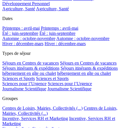
Développement Personnel
Agriculture, Santé
Agriculture, Santé
Dates
Printemps : avril-mai
Printemps : avril-mai
Été : juin-septembre
Été : juin-septembre
Automne : octobre-novembre
Automne : octobre-novembre
Hiver : décembre-mars
Hiver : décembre-mars
Types de séjour
Séjours en Centres de vacances
Séjours en Centres de vacances
Séjours itinérants & expéditions
Séjours itinérants & expéditions
hébergement en gîte ou chalet
hébergement en gîte ou chalet
Sciences et Sports
Sciences et Sports
Sciences pour l’Urgence
Sciences pour l’Urgence
Journalisme Scientifique
Journalisme Scientifique
Groupes
Centres de Loisirs, Mairies, Collectivités (...)
Centres de Loisirs,
Mairies, Collectivités (...)
Incentive, Services RH et Marketing
Incentive, Services RH et
Marketing