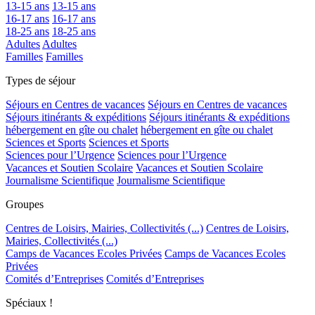
13-15 ans
13-15 ans
16-17 ans
16-17 ans
18-25 ans
18-25 ans
Adultes
Adultes
Familles
Familles
Types de séjour
Séjours en Centres de vacances
Séjours en Centres de vacances
Séjours itinérants & expéditions
Séjours itinérants & expéditions
hébergement en gîte ou chalet
hébergement en gîte ou chalet
Sciences et Sports
Sciences et Sports
Sciences pour l’Urgence
Sciences pour l’Urgence
Vacances et Soutien Scolaire
Vacances et Soutien Scolaire
Journalisme Scientifique
Journalisme Scientifique
Groupes
Centres de Loisirs, Mairies, Collectivités (...)
Centres de Loisirs,
Mairies, Collectivités (...)
Camps de Vacances Ecoles Privées
Camps de Vacances Ecoles
Privées
Comités d’Entreprises
Comités d’Entreprises
Spéciaux !