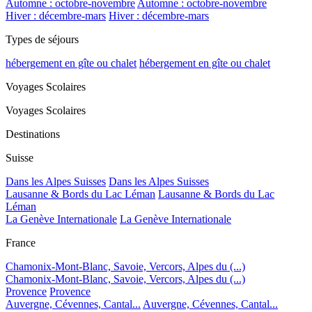
Automne : octobre-novembre
Automne : octobre-novembre
Hiver : décembre-mars
Hiver : décembre-mars
Types de séjours
hébergement en gîte ou chalet
hébergement en gîte ou chalet
Voyages Scolaires
Voyages Scolaires
Destinations
Suisse
Dans les Alpes Suisses
Dans les Alpes Suisses
Lausanne & Bords du Lac Léman
Lausanne & Bords du Lac
Léman
La Genève Internationale
La Genève Internationale
France
Chamonix-Mont-Blanc, Savoie, Vercors, Alpes du (...)
Chamonix-Mont-Blanc, Savoie, Vercors, Alpes du (...)
Provence
Provence
Auvergne, Cévennes, Cantal...
Auvergne, Cévennes, Cantal...