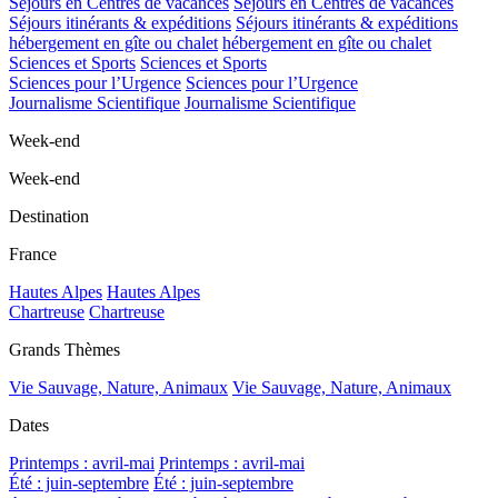
Séjours en Centres de vacances
Séjours en Centres de vacances
Séjours itinérants & expéditions
Séjours itinérants & expéditions
hébergement en gîte ou chalet
hébergement en gîte ou chalet
Sciences et Sports
Sciences et Sports
Sciences pour l’Urgence
Sciences pour l’Urgence
Journalisme Scientifique
Journalisme Scientifique
Week-end
Week-end
Destination
France
Hautes Alpes
Hautes Alpes
Chartreuse
Chartreuse
Grands Thèmes
Vie Sauvage, Nature, Animaux
Vie Sauvage, Nature, Animaux
Dates
Printemps : avril-mai
Printemps : avril-mai
Été : juin-septembre
Été : juin-septembre