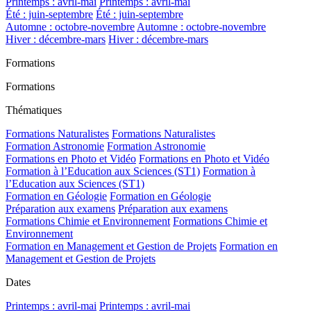
Printemps : avril-mai
Printemps : avril-mai
Été : juin-septembre
Été : juin-septembre
Automne : octobre-novembre
Automne : octobre-novembre
Hiver : décembre-mars
Hiver : décembre-mars
Formations
Formations
Thématiques
Formations Naturalistes
Formations Naturalistes
Formation Astronomie
Formation Astronomie
Formations en Photo et Vidéo
Formations en Photo et Vidéo
Formation à l’Education aux Sciences (ST1)
Formation à
l’Education aux Sciences (ST1)
Formation en Géologie
Formation en Géologie
Préparation aux examens
Préparation aux examens
Formations Chimie et Environnement
Formations Chimie et
Environnement
Formation en Management et Gestion de Projets
Formation en
Management et Gestion de Projets
Dates
Printemps : avril-mai
Printemps : avril-mai