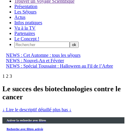
Trouver un Voyage Scientifique
Présentation
Les Séjours
Actus
Infos pratiques
Vu à la TV
Partenaires
Le Concept !
NEWS : Cet Automne : tous les séjours
NEWS : Nouvel-An et Février
NEWS : Spécial Toussaint : Halloween au Fil de l’Arbre
1
2
3
Le succes des biotechnologies contre le
cancer
↓ Lire le descriptif détaillé plus bas ↓
Activer la recherche avec filtres
Recherche avec filtres activée