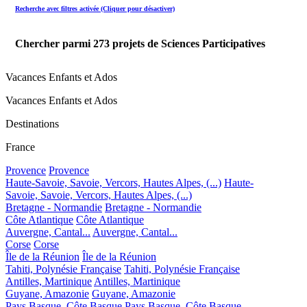
Recherche avec filtres activée (Cliquer pour désactiver)
Chercher parmi
273
projets de Sciences Participatives
Vacances Enfants et Ados
Vacances Enfants et Ados
Destinations
France
Provence
Provence
Haute-Savoie, Savoie, Vercors, Hautes Alpes, (...)
Haute-
Savoie, Savoie, Vercors, Hautes Alpes, (...)
Bretagne - Normandie
Bretagne - Normandie
Côte Atlantique
Côte Atlantique
Auvergne, Cantal...
Auvergne, Cantal...
Corse
Corse
Île de la Réunion
Île de la Réunion
Tahiti, Polynésie Française
Tahiti, Polynésie Française
Antilles, Martinique
Antilles, Martinique
Guyane, Amazonie
Guyane, Amazonie
Pays Basque, Côte Basque
Pays Basque, Côte Basque