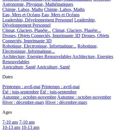
Astronomie, Physique, Mathématiques
Chimie, Labos, Maths
Chimie, Labos, Maths
Eau, Mers et Océans
Eau, Mers et Océans
Leadership, Développement Personnel
Leadership,
Développement Personnel
Climat, Glaciers, Planète...
Climat, Glaciers, Planète...
Drones, Objets Connectés, Imprimante 3D
Drones, Objets
Connectés, Imprimante 3D
Robotique, Electronique, Informatique...
Robotique,
Electronique, Informatique...
Architecture, Energies Renouvelables
Architecture, Energies
Renouvelables
Agriculture, Santé
Agriculture, Santé
Dates
Printemps : avril-mai
Printemps : avril-mai
Été : juin-septembre
Été : juin-septembre
Automne : octobre-novembre
Automne : octobre-novembre
Hiver : décembre-mars
Hiver : décembre-mars
Ages
7-10 ans
7-10 ans
10-13 ans
10-13 ans