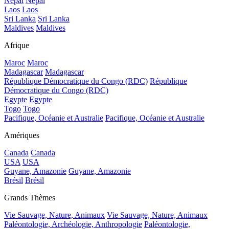
Népal
Népal
Laos
Laos
Sri Lanka
Sri Lanka
Maldives
Maldives
Afrique
Maroc
Maroc
Madagascar
Madagascar
République Démocratique du Congo (RDC)
République
Démocratique du Congo (RDC)
Egypte
Egypte
Togo
Togo
Pacifique, Océanie et Australie
Pacifique, Océanie et Australie
Amériques
Canada
Canada
USA
USA
Guyane, Amazonie
Guyane, Amazonie
Brésil
Brésil
Grands Thèmes
Vie Sauvage, Nature, Animaux
Vie Sauvage, Nature, Animaux
Paléontologie, Archéologie, Anthropologie
Paléontologie,