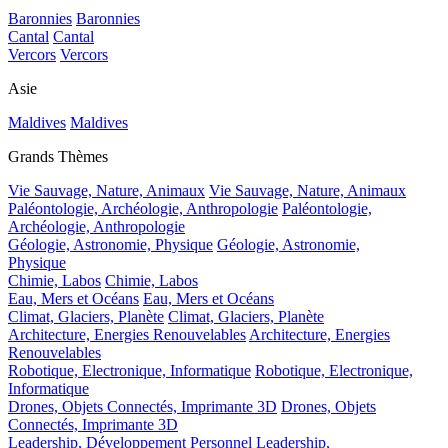
Baronnies
Baronnies
Cantal
Cantal
Vercors
Vercors
Asie
Maldives
Maldives
Grands Thèmes
Vie Sauvage, Nature, Animaux
Vie Sauvage, Nature, Animaux
Paléontologie, Archéologie, Anthropologie
Paléontologie,
Archéologie, Anthropologie
Géologie, Astronomie, Physique
Géologie, Astronomie,
Physique
Chimie, Labos
Chimie, Labos
Eau, Mers et Océans
Eau, Mers et Océans
Climat, Glaciers, Planète
Climat, Glaciers, Planète
Architecture, Energies Renouvelables
Architecture, Energies
Renouvelables
Robotique, Electronique, Informatique
Robotique, Electronique,
Informatique
Drones, Objets Connectés, Imprimante 3D
Drones, Objets
Connectés, Imprimante 3D
Leadership, Développement Personnel
Leadership,