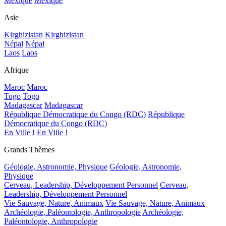
Mexique
Mexique
Asie
Kirghizistan
Kirghizistan
Népal
Népal
Laos
Laos
Afrique
Maroc
Maroc
Togo
Togo
Madagascar
Madagascar
République Démocratique du Congo (RDC)
République
Démocratique du Congo (RDC)
En Ville !
En Ville !
Grands Thèmes
Géologie, Astronomie, Physique
Géologie, Astronomie,
Physique
Cerveau, Leadership, Développement Personnel
Cerveau,
Leadership, Développement Personnel
Vie Sauvage, Nature, Animaux
Vie Sauvage, Nature, Animaux
Archéologie, Paléontologie, Anthropologie
Archéologie,
Paléontologie, Anthropologie