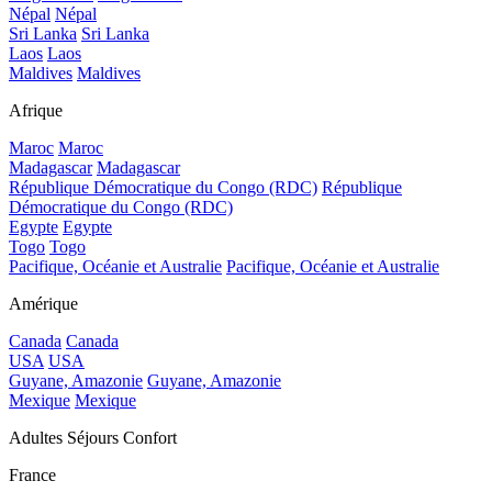
Népal
Népal
Sri Lanka
Sri Lanka
Laos
Laos
Maldives
Maldives
Afrique
Maroc
Maroc
Madagascar
Madagascar
République Démocratique du Congo (RDC)
République
Démocratique du Congo (RDC)
Egypte
Egypte
Togo
Togo
Pacifique, Océanie et Australie
Pacifique, Océanie et Australie
Amérique
Canada
Canada
USA
USA
Guyane, Amazonie
Guyane, Amazonie
Mexique
Mexique
Adultes Séjours Confort
France