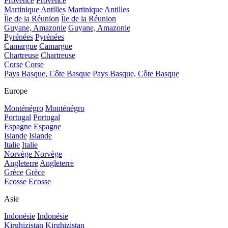
Provence
Provence
Martinique Antilles
Martinique Antilles
Île de la Réunion
Île de la Réunion
Guyane, Amazonie
Guyane, Amazonie
Pyrénées
Pyrénées
Camargue
Camargue
Chartreuse
Chartreuse
Corse
Corse
Pays Basque, Côte Basque
Pays Basque, Côte Basque
Europe
Monténégro
Monténégro
Portugal
Portugal
Espagne
Espagne
Islande
Islande
Italie
Italie
Norvège
Norvège
Angleterre
Angleterre
Grèce
Grèce
Ecosse
Ecosse
Asie
Indonésie
Indonésie
Kirghizistan
Kirghizistan