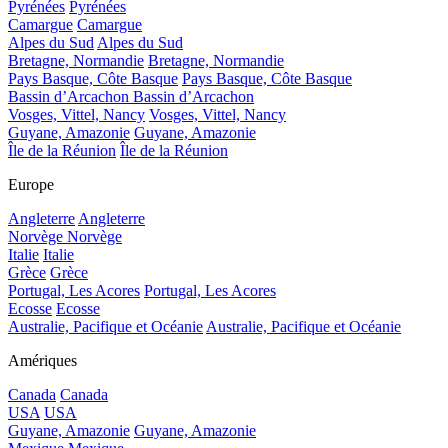
Pyrénées
Pyrénées
Camargue
Camargue
Alpes du Sud
Alpes du Sud
Bretagne, Normandie
Bretagne, Normandie
Pays Basque, Côte Basque
Pays Basque, Côte Basque
Bassin d’Arcachon
Bassin d’Arcachon
Vosges, Vittel, Nancy
Vosges, Vittel, Nancy
Guyane, Amazonie
Guyane, Amazonie
Île de la Réunion
Île de la Réunion
Europe
Angleterre
Angleterre
Norvège
Norvège
Italie
Italie
Grèce
Grèce
Portugal, Les Acores
Portugal, Les Acores
Ecosse
Ecosse
Australie, Pacifique et Océanie
Australie, Pacifique et Océanie
Amériques
Canada
Canada
USA
USA
Guyane, Amazonie
Guyane, Amazonie