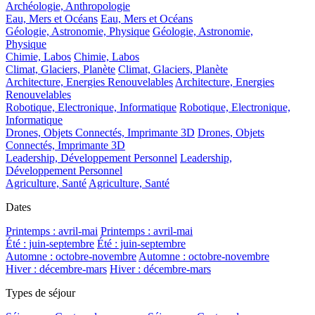
Archéologie, Anthropologie
Eau, Mers et Océans
Eau, Mers et Océans
Géologie, Astronomie, Physique
Géologie, Astronomie,
Physique
Chimie, Labos
Chimie, Labos
Climat, Glaciers, Planète
Climat, Glaciers, Planète
Architecture, Energies Renouvelables
Architecture, Energies
Renouvelables
Robotique, Electronique, Informatique
Robotique, Electronique,
Informatique
Drones, Objets Connectés, Imprimante 3D
Drones, Objets
Connectés, Imprimante 3D
Leadership, Développement Personnel
Leadership,
Développement Personnel
Agriculture, Santé
Agriculture, Santé
Dates
Printemps : avril-mai
Printemps : avril-mai
Été : juin-septembre
Été : juin-septembre
Automne : octobre-novembre
Automne : octobre-novembre
Hiver : décembre-mars
Hiver : décembre-mars
Types de séjour