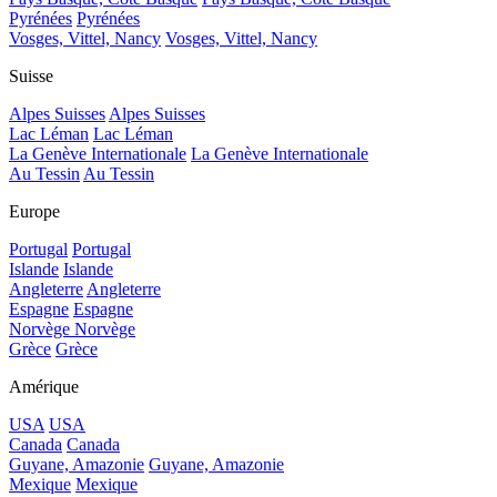
Pyrénées
Pyrénées
Vosges, Vittel, Nancy
Vosges, Vittel, Nancy
Suisse
Alpes Suisses
Alpes Suisses
Lac Léman
Lac Léman
La Genève Internationale
La Genève Internationale
Au Tessin
Au Tessin
Europe
Portugal
Portugal
Islande
Islande
Angleterre
Angleterre
Espagne
Espagne
Norvège
Norvège
Grèce
Grèce
Amérique
USA
USA
Canada
Canada
Guyane, Amazonie
Guyane, Amazonie
Mexique
Mexique