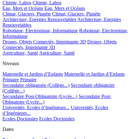
Chimie, Labos
Chimie, Labos
Eau, Mers et Océans
Eau, Mers et Océans
Climat, Glaciers, Planète
Climat, Glaciers, Planète
Architecture, Energies Renouvelables
Architecture, Energies
Renouvelables
Robotique, Electronique, Informatique
Robotique, Electronique,
Informatique
Drones, Objets Connectés, Imprimante 3D
Drones, Objets
Connectés, Imprimante 3D
Agriculture, Santé
Agriculture, Santé
Niveaux
Maternelle et Jardins d’Enfants
Maternelle et Jardins d’Enfants
Primaire
Primaire
Secondaire obligatoire (Collège...)
Secondaire obligatoire
(Collège...)
Secondaire Post-Obligatoire (Lycée...)
Secondaire Post-
Obligatoire (Lycée...)
Universités, Ecoles d’Ingénieurs...
Universités, Ecoles
d’Ingénieurs...
Ecoles Doctorales
Ecoles Doctorales
Dates