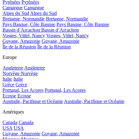
Pyrénées
Pyrénées
Camargue
Camargue
Alpes du Sud
Alpes du Sud
Bretagne, Normandie
Bretagne, Normandie
Pays Basque, Côte Basque
Pays Basque, Côte Basque
Bassin d’Arcachon
Bassin d’Arcachon
Vosges, Vittel, Nancy
Vosges, Vittel, Nancy
Guyane, Amazonie
Guyane, Amazonie
Île de la Réunion
Île de la Réunion
Europe
Angleterre
Angleterre
Norvège
Norvège
Italie
Italie
Grèce
Grèce
Portugal, Les Acores
Portugal, Les Acores
Ecosse
Ecosse
Australie, Pacifique et Océanie
Australie, Pacifique et Océanie
Amériques
Canada
Canada
USA
USA
Guyane, Amazonie
Guyane, Amazonie