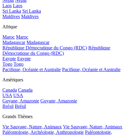
Népal
Népal
Laos
Laos
Sri Lanka
Sri Lanka
Maldives
Maldives
Afrique
Maroc
Maroc
Madagascar
Madagascar
République Démocratique du Congo (RDC)
République
Démocratique du Congo (RDC)
Egypte
Egypte
Togo
Togo
Pacifique, Océanie et Australie
Pacifique, Océanie et Australie
Amériques
Canada
Canada
USA
USA
Guyane, Amazonie
Guyane, Amazonie
Brésil
Brésil
Grands Thèmes
Vie Sauvage, Nature, Animaux
Vie Sauvage, Nature, Animaux
Paléontologie, Archéologie, Anthropologie
Paléontologie,