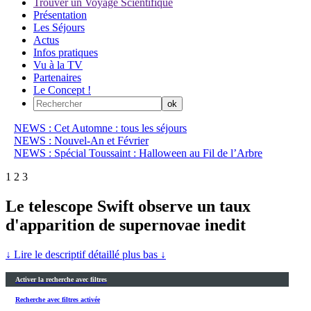
Trouver un Voyage Scientifique
Présentation
Les Séjours
Actus
Infos pratiques
Vu à la TV
Partenaires
Le Concept !
NEWS : Cet Automne : tous les séjours
NEWS : Nouvel-An et Février
NEWS : Spécial Toussaint : Halloween au Fil de l’Arbre
1
2
3
Le telescope Swift observe un taux
d'apparition de supernovae inedit
↓ Lire le descriptif détaillé plus bas ↓
Activer la recherche avec filtres
Recherche avec filtres activée