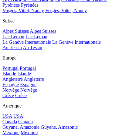
Pyrénées
Pyrénées
Vosges, Vittel, Nancy
Vosges, Vittel, Nancy
Suisse
Alpes Suisses
Alpes Suisses
Lac Léman
Lac Léman
La Genève Internationale
La Genève Internationale
Au Tessin
Au Tessin
Europe
Portugal
Portugal
Islande
Islande
Angleterre
Angleterre
Espagne
Espagne
Norvège
Norvège
Grèce
Grèce
Amérique
USA
USA
Canada
Canada
Guyane, Amazonie
Guyane, Amazonie
Mexique
Mexique