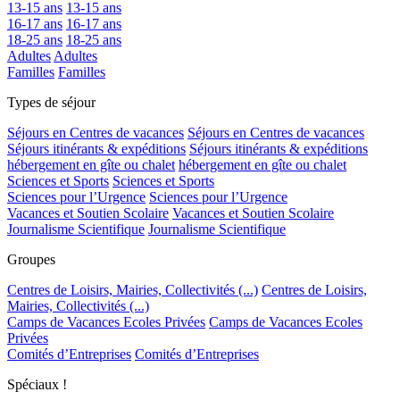
13-15 ans
13-15 ans
16-17 ans
16-17 ans
18-25 ans
18-25 ans
Adultes
Adultes
Familles
Familles
Types de séjour
Séjours en Centres de vacances
Séjours en Centres de vacances
Séjours itinérants & expéditions
Séjours itinérants & expéditions
hébergement en gîte ou chalet
hébergement en gîte ou chalet
Sciences et Sports
Sciences et Sports
Sciences pour l’Urgence
Sciences pour l’Urgence
Vacances et Soutien Scolaire
Vacances et Soutien Scolaire
Journalisme Scientifique
Journalisme Scientifique
Groupes
Centres de Loisirs, Mairies, Collectivités (...)
Centres de Loisirs,
Mairies, Collectivités (...)
Camps de Vacances Ecoles Privées
Camps de Vacances Ecoles
Privées
Comités d’Entreprises
Comités d’Entreprises
Spéciaux !