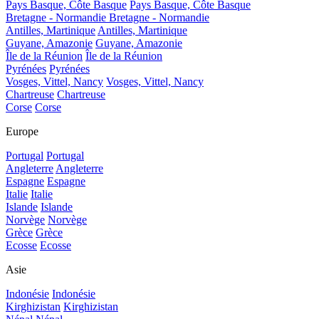
Pays Basque, Côte Basque
Pays Basque, Côte Basque
Bretagne - Normandie
Bretagne - Normandie
Antilles, Martinique
Antilles, Martinique
Guyane, Amazonie
Guyane, Amazonie
Île de la Réunion
Île de la Réunion
Pyrénées
Pyrénées
Vosges, Vittel, Nancy
Vosges, Vittel, Nancy
Chartreuse
Chartreuse
Corse
Corse
Europe
Portugal
Portugal
Angleterre
Angleterre
Espagne
Espagne
Italie
Italie
Islande
Islande
Norvège
Norvège
Grèce
Grèce
Ecosse
Ecosse
Asie
Indonésie
Indonésie
Kirghizistan
Kirghizistan