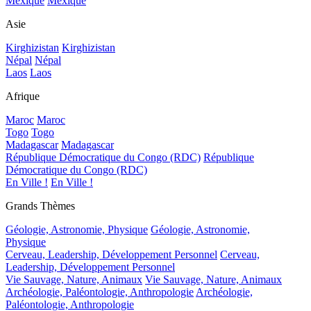
Mexique
Mexique
Asie
Kirghizistan
Kirghizistan
Népal
Népal
Laos
Laos
Afrique
Maroc
Maroc
Togo
Togo
Madagascar
Madagascar
République Démocratique du Congo (RDC)
République
Démocratique du Congo (RDC)
En Ville !
En Ville !
Grands Thèmes
Géologie, Astronomie, Physique
Géologie, Astronomie,
Physique
Cerveau, Leadership, Développement Personnel
Cerveau,
Leadership, Développement Personnel
Vie Sauvage, Nature, Animaux
Vie Sauvage, Nature, Animaux
Archéologie, Paléontologie, Anthropologie
Archéologie,
Paléontologie, Anthropologie