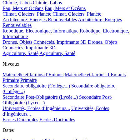
Chimie, Labos
Chimie, Labos
Eau, Mers et Océans
Eau, Mers et Océans
Climat, Glaciers, Planète
Climat, Glaciers, Planète
Architecture, Energies Renouvelables
Architecture, Energies
Renouvelables
Robotique, Electronique, Informatique
Robotique, Electronique,
Informatique
Drones, Objets Connectés, Imprimante 3D
Drones, Objets
Connectés, Imprimante 3D
Agriculture, Santé
Agriculture, Santé
Niveaux
Maternelle et Jardins d’Enfants
Maternelle et Jardins d’Enfants
Primaire
Primaire
Secondaire obligatoire (Collège...)
Secondaire obligatoire
(Collège...)
Secondaire Post-Obligatoire (Lycée...)
Secondaire Post-
Obligatoire (Lycée...)
Universités, Ecoles d’Ingénieurs...
Universités, Ecoles
d’Ingénieurs...
Ecoles Doctorales
Ecoles Doctorales
Dates