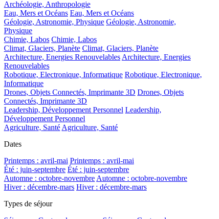
Archéologie, Anthropologie
Eau, Mers et Océans
Eau, Mers et Océans
Géologie, Astronomie, Physique
Géologie, Astronomie,
Physique
Chimie, Labos
Chimie, Labos
Climat, Glaciers, Planète
Climat, Glaciers, Planète
Architecture, Energies Renouvelables
Architecture, Energies
Renouvelables
Robotique, Electronique, Informatique
Robotique, Electronique,
Informatique
Drones, Objets Connectés, Imprimante 3D
Drones, Objets
Connectés, Imprimante 3D
Leadership, Développement Personnel
Leadership,
Développement Personnel
Agriculture, Santé
Agriculture, Santé
Dates
Printemps : avril-mai
Printemps : avril-mai
Été : juin-septembre
Été : juin-septembre
Automne : octobre-novembre
Automne : octobre-novembre
Hiver : décembre-mars
Hiver : décembre-mars
Types de séjour