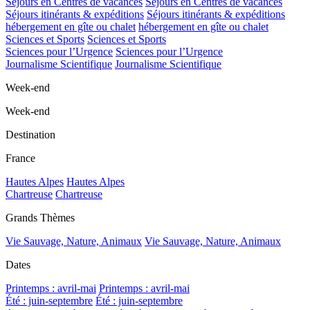
Séjours en Centres de vacances
Séjours en Centres de vacances
Séjours itinérants & expéditions
Séjours itinérants & expéditions
hébergement en gîte ou chalet
hébergement en gîte ou chalet
Sciences et Sports
Sciences et Sports
Sciences pour l’Urgence
Sciences pour l’Urgence
Journalisme Scientifique
Journalisme Scientifique
Week-end
Week-end
Destination
France
Hautes Alpes
Hautes Alpes
Chartreuse
Chartreuse
Grands Thèmes
Vie Sauvage, Nature, Animaux
Vie Sauvage, Nature, Animaux
Dates
Printemps : avril-mai
Printemps : avril-mai
Été : juin-septembre
Été : juin-septembre