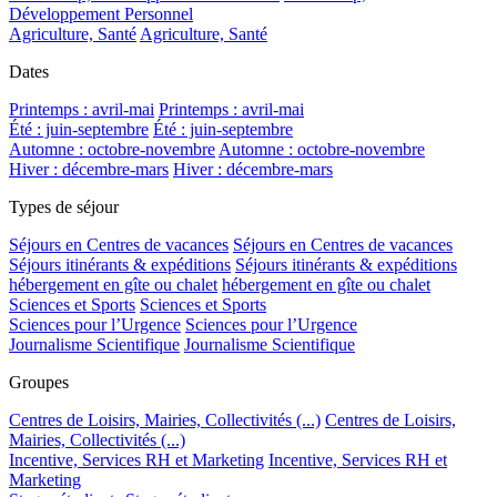
Développement Personnel
Agriculture, Santé
Agriculture, Santé
Dates
Printemps : avril-mai
Printemps : avril-mai
Été : juin-septembre
Été : juin-septembre
Automne : octobre-novembre
Automne : octobre-novembre
Hiver : décembre-mars
Hiver : décembre-mars
Types de séjour
Séjours en Centres de vacances
Séjours en Centres de vacances
Séjours itinérants & expéditions
Séjours itinérants & expéditions
hébergement en gîte ou chalet
hébergement en gîte ou chalet
Sciences et Sports
Sciences et Sports
Sciences pour l’Urgence
Sciences pour l’Urgence
Journalisme Scientifique
Journalisme Scientifique
Groupes
Centres de Loisirs, Mairies, Collectivités (...)
Centres de Loisirs,
Mairies, Collectivités (...)
Incentive, Services RH et Marketing
Incentive, Services RH et
Marketing