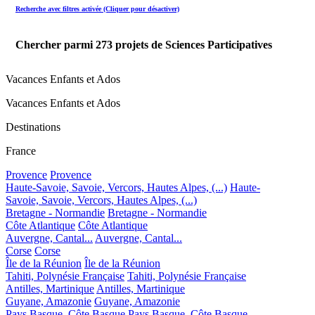
Recherche avec filtres activée (Cliquer pour désactiver)
Chercher parmi
273
projets de Sciences Participatives
Vacances Enfants et Ados
Vacances Enfants et Ados
Destinations
France
Provence
Provence
Haute-Savoie, Savoie, Vercors, Hautes Alpes, (...)
Haute-
Savoie, Savoie, Vercors, Hautes Alpes, (...)
Bretagne - Normandie
Bretagne - Normandie
Côte Atlantique
Côte Atlantique
Auvergne, Cantal...
Auvergne, Cantal...
Corse
Corse
Île de la Réunion
Île de la Réunion
Tahiti, Polynésie Française
Tahiti, Polynésie Française
Antilles, Martinique
Antilles, Martinique
Guyane, Amazonie
Guyane, Amazonie
Pays Basque, Côte Basque
Pays Basque, Côte Basque