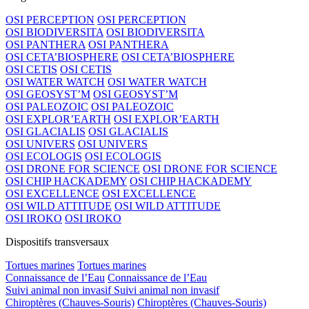
OSI PERCEPTION
OSI PERCEPTION
OSI BIODIVERSITA
OSI BIODIVERSITA
OSI PANTHERA
OSI PANTHERA
OSI CETA’BIOSPHERE
OSI CETA’BIOSPHERE
OSI CETIS
OSI CETIS
OSI WATER WATCH
OSI WATER WATCH
OSI GEOSYST’M
OSI GEOSYST’M
OSI PALEOZOIC
OSI PALEOZOIC
OSI EXPLOR’EARTH
OSI EXPLOR’EARTH
OSI GLACIALIS
OSI GLACIALIS
OSI UNIVERS
OSI UNIVERS
OSI ECOLOGIS
OSI ECOLOGIS
OSI DRONE FOR SCIENCE
OSI DRONE FOR SCIENCE
OSI CHIP HACKADEMY
OSI CHIP HACKADEMY
OSI EXCELLENCE
OSI EXCELLENCE
OSI WILD ATTITUDE
OSI WILD ATTITUDE
OSI IROKO
OSI IROKO
Dispositifs transversaux
Tortues marines
Tortues marines
Connaissance de l’Eau
Connaissance de l’Eau
Suivi animal non invasif
Suivi animal non invasif
Chiroptères (Chauves-Souris)
Chiroptères (Chauves-Souris)