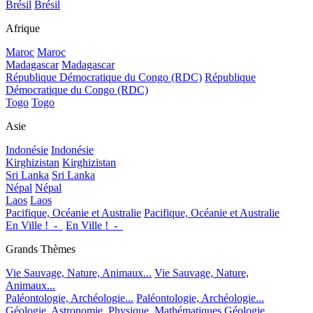
Brésil
Brésil
Afrique
Maroc
Maroc
Madagascar
Madagascar
République Démocratique du Congo (RDC)
République
Démocratique du Congo (RDC)
Togo
Togo
Asie
Indonésie
Indonésie
Kirghizistan
Kirghizistan
Sri Lanka
Sri Lanka
Népal
Népal
Laos
Laos
Pacifique, Océanie et Australie
Pacifique, Océanie et Australie
En Ville !_-_
En Ville !_-_
Grands Thèmes
Vie Sauvage, Nature, Animaux...
Vie Sauvage, Nature,
Animaux...
Paléontologie, Archéologie...
Paléontologie, Archéologie...
Géologie, Astronomie, Physique, Mathématiques
Géologie,