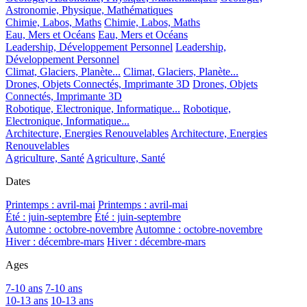
Astronomie, Physique, Mathématiques
Chimie, Labos, Maths
Chimie, Labos, Maths
Eau, Mers et Océans
Eau, Mers et Océans
Leadership, Développement Personnel
Leadership,
Développement Personnel
Climat, Glaciers, Planète...
Climat, Glaciers, Planète...
Drones, Objets Connectés, Imprimante 3D
Drones, Objets
Connectés, Imprimante 3D
Robotique, Electronique, Informatique...
Robotique,
Electronique, Informatique...
Architecture, Energies Renouvelables
Architecture, Energies
Renouvelables
Agriculture, Santé
Agriculture, Santé
Dates
Printemps : avril-mai
Printemps : avril-mai
Été : juin-septembre
Été : juin-septembre
Automne : octobre-novembre
Automne : octobre-novembre
Hiver : décembre-mars
Hiver : décembre-mars
Ages
7-10 ans
7-10 ans
10-13 ans
10-13 ans