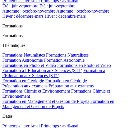
Printemps : avril-mai
Printemps : avril-mai
Été : juin-septembre
Été : juin-septembre
Automne : octobre-novembre
Automne : octobre-novembre
Hiver : décembre-mars
Hiver : décembre-mars
Formations
Formations
Thématiques
Formations Naturalistes
Formations Naturalistes
Formation Astronomie
Formation Astronomie
Formations en Photo et Vidéo
Formations en Photo et Vidéo
Formation à l’Education aux Sciences (ST1)
Formation à
l’Education aux Sciences (ST1)
Formation en Géologie
Formation en Géologie
Préparation aux examens
Préparation aux examens
Formations Chimie et Environnement
Formations Chimie et
Environnement
Formation en Management et Gestion de Projets
Formation en
Management et Gestion de Projets
Dates
Printemps : avril-mai
Printemps : avril-mai