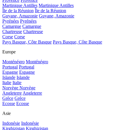
Provence
Provence
Martinique Antilles
Martinique Antilles
Île de la Réunion
Île de la Réunion
Guyane, Amazonie
Guyane, Amazonie
Pyrénées
Pyrénées
Camargue
Camargue
Chartreuse
Chartreuse
Corse
Corse
Pays Basque, Côte Basque
Pays Basque, Côte Basque
Europe
Monténégro
Monténégro
Portugal
Portugal
Espagne
Espagne
Islande
Islande
Italie
Italie
Norvège
Norvège
Angleterre
Angleterre
Grèce
Grèce
Ecosse
Ecosse
Asie
Indonésie
Indonésie
Kirghizistan
Kirghizistan