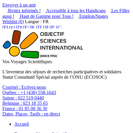
Envoyer à un ami
Restez informés !
Accessible à tous les Handicaps
Les Filles
aussi !
Haut de Gamme pour Tous !
Emplois/Stages
Wishlist (
0
)
Langue : FR
Vos Voyages Scientifiques
L’inventeur des séjours de recherches participatives et solidaires
Statut Consultatif Spécial auprès de l’ONU (ECOSOC)
Courriel :
Ecrivez-nous
Québec :
+1 (438) 558-1643
Suisse :
022 519 0440
Belgique :
023 18 35 65
France :
01 85 08 36 30
Dates, Places, Tarifs :
en direct
Accueil