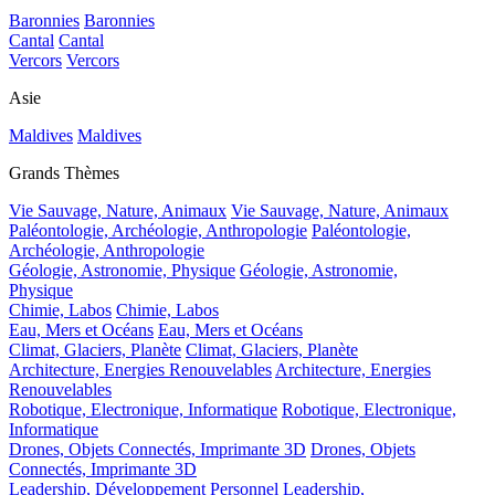
Baronnies
Baronnies
Cantal
Cantal
Vercors
Vercors
Asie
Maldives
Maldives
Grands Thèmes
Vie Sauvage, Nature, Animaux
Vie Sauvage, Nature, Animaux
Paléontologie, Archéologie, Anthropologie
Paléontologie,
Archéologie, Anthropologie
Géologie, Astronomie, Physique
Géologie, Astronomie,
Physique
Chimie, Labos
Chimie, Labos
Eau, Mers et Océans
Eau, Mers et Océans
Climat, Glaciers, Planète
Climat, Glaciers, Planète
Architecture, Energies Renouvelables
Architecture, Energies
Renouvelables
Robotique, Electronique, Informatique
Robotique, Electronique,
Informatique
Drones, Objets Connectés, Imprimante 3D
Drones, Objets
Connectés, Imprimante 3D
Leadership, Développement Personnel
Leadership,