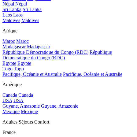
Népal
Népal
Sri Lanka
Sri Lanka
Laos
Laos
Maldives
Maldives
Afrique
Maroc
Maroc
Madagascar
Madagascar
République Démocratique du Congo (RDC)
République
Démocratique du Congo (RDC)
Egypte
Egypte
Togo
Togo
Pacifique, Océanie et Australie
Pacifique, Océanie et Australie
Amérique
Canada
Canada
USA
USA
Guyane, Amazonie
Guyane, Amazonie
Mexique
Mexique
Adultes Séjours Confort
France