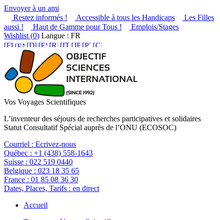
Envoyer à un ami
Restez informés !
Accessible à tous les Handicaps
Les Filles
aussi !
Haut de Gamme pour Tous !
Emplois/Stages
Wishlist (
0
)
Langue : FR
Vos Voyages Scientifiques
L’inventeur des séjours de recherches participatives et solidaires
Statut Consultatif Spécial auprès de l’ONU (ECOSOC)
Courriel :
Ecrivez-nous
Québec :
+1 (438) 558-1643
Suisse :
022 519 0440
Belgique :
023 18 35 65
France :
01 85 08 36 30
Dates, Places, Tarifs :
en direct
Accueil