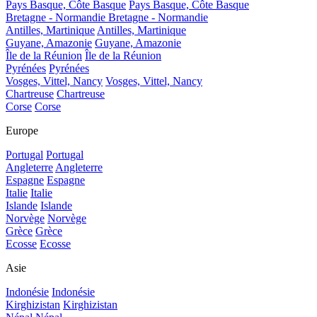
Pays Basque, Côte Basque
Pays Basque, Côte Basque
Bretagne - Normandie
Bretagne - Normandie
Antilles, Martinique
Antilles, Martinique
Guyane, Amazonie
Guyane, Amazonie
Île de la Réunion
Île de la Réunion
Pyrénées
Pyrénées
Vosges, Vittel, Nancy
Vosges, Vittel, Nancy
Chartreuse
Chartreuse
Corse
Corse
Europe
Portugal
Portugal
Angleterre
Angleterre
Espagne
Espagne
Italie
Italie
Islande
Islande
Norvège
Norvège
Grèce
Grèce
Ecosse
Ecosse
Asie
Indonésie
Indonésie
Kirghizistan
Kirghizistan