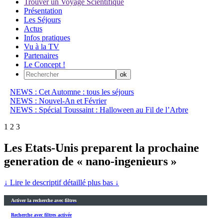
Trouver un Voyage Scientifique
Présentation
Les Séjours
Actus
Infos pratiques
Vu à la TV
Partenaires
Le Concept !
NEWS : Cet Automne : tous les séjours
NEWS : Nouvel-An et Février
NEWS : Spécial Toussaint : Halloween au Fil de l’Arbre
1
2
3
Les Etats-Unis preparent la prochaine
generation de « nano-ingenieurs »
↓ Lire le descriptif détaillé plus bas ↓
Activer la recherche avec filtres
Recherche avec filtres activée