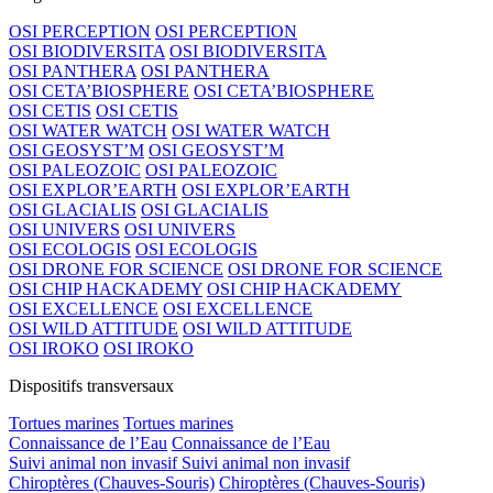
OSI PERCEPTION
OSI PERCEPTION
OSI BIODIVERSITA
OSI BIODIVERSITA
OSI PANTHERA
OSI PANTHERA
OSI CETA’BIOSPHERE
OSI CETA’BIOSPHERE
OSI CETIS
OSI CETIS
OSI WATER WATCH
OSI WATER WATCH
OSI GEOSYST’M
OSI GEOSYST’M
OSI PALEOZOIC
OSI PALEOZOIC
OSI EXPLOR’EARTH
OSI EXPLOR’EARTH
OSI GLACIALIS
OSI GLACIALIS
OSI UNIVERS
OSI UNIVERS
OSI ECOLOGIS
OSI ECOLOGIS
OSI DRONE FOR SCIENCE
OSI DRONE FOR SCIENCE
OSI CHIP HACKADEMY
OSI CHIP HACKADEMY
OSI EXCELLENCE
OSI EXCELLENCE
OSI WILD ATTITUDE
OSI WILD ATTITUDE
OSI IROKO
OSI IROKO
Dispositifs transversaux
Tortues marines
Tortues marines
Connaissance de l’Eau
Connaissance de l’Eau
Suivi animal non invasif
Suivi animal non invasif
Chiroptères (Chauves-Souris)
Chiroptères (Chauves-Souris)