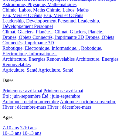
Astronomie, Physique, Mathématiques
Chimie, Labos, Maths
Chimie, Labos, Maths
Eau, Mers et Océans
Eau, Mers et Océans
Leadership, Développement Personnel
Leadership,
Développement Personnel
Climat, Glaciers, Planète...
Climat, Glaciers, Planète...
Drones, Objets Connectés, Imprimante 3D
Drones, Objets
Connectés, Imprimante 3D
Robotique, Electronique, Informatique...
Robotique,
Electronique, Informatique...
Architecture, Energies Renouvelables
Architecture, Energies
Renouvelables
Agriculture, Santé
Agriculture, Santé
Dates
Printemps : avril-mai
Printemps : avril-mai
Été : juin-septembre
Été : juin-septembre
Automne : octobre-novembre
Automne : octobre-novembre
Hiver : décembre-mars
Hiver : décembre-mars
Ages
7-10 ans
7-10 ans
10-13 ans
10-13 ans