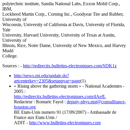
polytechnic institute, Sandia National Labs, Exxon Mobil Corp.,
IBM,
Lockheed Martin Corp., Corning Inc., Goodyear Tire and Rubber,
University of
Wisconsin, University of California at Davis, University of Florida,
Yale
University, Harvard University, University of Texas at Austin,
University of
Illinois, Rice, Notre Dame, University of New Mexico, and Harvey
Mudd
College.
Sources : -
http://redirectix.bulletins-electroniques.com/SDK1z
http://news.rpi.edu/update.do?
artcenterkey=2305&setappvar=page
(1)
« Rising above the gathering storm » - National Academies -
2005 :
http://redirectix.bulletins-electroniques.com/dAefL
Redacteur : Romaric Fayol :
deputy-phys.mst
@
consulfrance-
houston.org
BE Etats-Unis numero 91 (17/09/2007) - Ambassade de
France aux Etats-Unis /
ADIT -
http://www.bulletins-electroniques.com