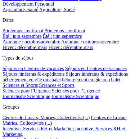
Développement Personnel
Agriculture, Santé
Agriculture, Santé
Dates
Printemps : avril-mai
Printemps : avril-mai
Été : juin-septembre
Été : juin-septembre
Automne : octobre-novembre
Automne : octobre-novembre
Hiver : décembre-mars
Hiver : décembre-mars
Types de séjour
Séjours en Centres de vacances
Séjours en Centres de vacances
Séjours itinérants & expéditions
Séjours itinérants & expéditions
hébergement en gîte ou chalet
hébergement en gîte ou chalet
Sciences et Sports
Sciences et Sports
Sciences pour l’Urgence
Sciences pour l’Urgence
Journalisme Scientifique
Journalisme Scientifique
Groupes
Centres de Loisirs, Mairies, Collectivités (...)
Centres de Loisirs,
Mairies, Collectivités (...)
Incentive, Services RH et Marketing
Incentive, Services RH et
Marketing