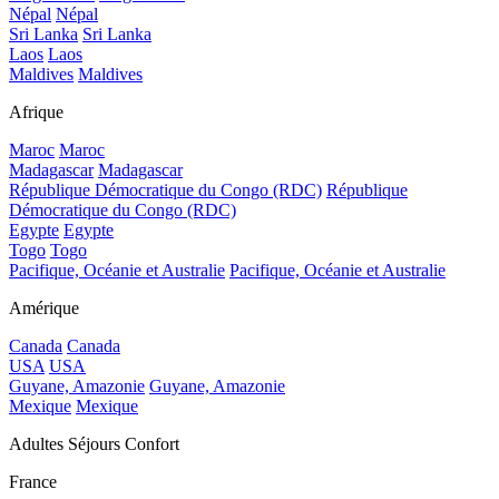
Népal
Népal
Sri Lanka
Sri Lanka
Laos
Laos
Maldives
Maldives
Afrique
Maroc
Maroc
Madagascar
Madagascar
République Démocratique du Congo (RDC)
République
Démocratique du Congo (RDC)
Egypte
Egypte
Togo
Togo
Pacifique, Océanie et Australie
Pacifique, Océanie et Australie
Amérique
Canada
Canada
USA
USA
Guyane, Amazonie
Guyane, Amazonie
Mexique
Mexique
Adultes Séjours Confort
France