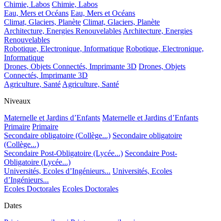
Chimie, Labos
Chimie, Labos
Eau, Mers et Océans
Eau, Mers et Océans
Climat, Glaciers, Planète
Climat, Glaciers, Planète
Architecture, Energies Renouvelables
Architecture, Energies
Renouvelables
Robotique, Electronique, Informatique
Robotique, Electronique,
Informatique
Drones, Objets Connectés, Imprimante 3D
Drones, Objets
Connectés, Imprimante 3D
Agriculture, Santé
Agriculture, Santé
Niveaux
Maternelle et Jardins d’Enfants
Maternelle et Jardins d’Enfants
Primaire
Primaire
Secondaire obligatoire (Collège...)
Secondaire obligatoire
(Collège...)
Secondaire Post-Obligatoire (Lycée...)
Secondaire Post-
Obligatoire (Lycée...)
Universités, Ecoles d’Ingénieurs...
Universités, Ecoles
d’Ingénieurs...
Ecoles Doctorales
Ecoles Doctorales
Dates