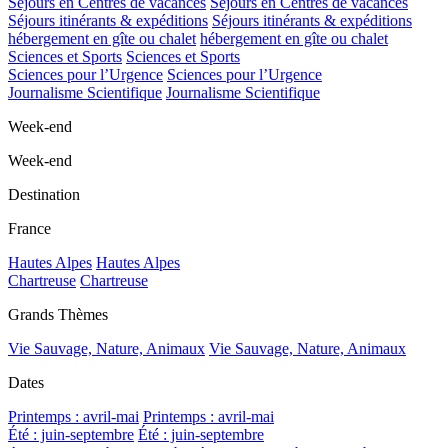
Séjours en Centres de vacances
Séjours en Centres de vacances
Séjours itinérants & expéditions
Séjours itinérants & expéditions
hébergement en gîte ou chalet
hébergement en gîte ou chalet
Sciences et Sports
Sciences et Sports
Sciences pour l’Urgence
Sciences pour l’Urgence
Journalisme Scientifique
Journalisme Scientifique
Week-end
Week-end
Destination
France
Hautes Alpes
Hautes Alpes
Chartreuse
Chartreuse
Grands Thèmes
Vie Sauvage, Nature, Animaux
Vie Sauvage, Nature, Animaux
Dates
Printemps : avril-mai
Printemps : avril-mai
Été : juin-septembre
Été : juin-septembre