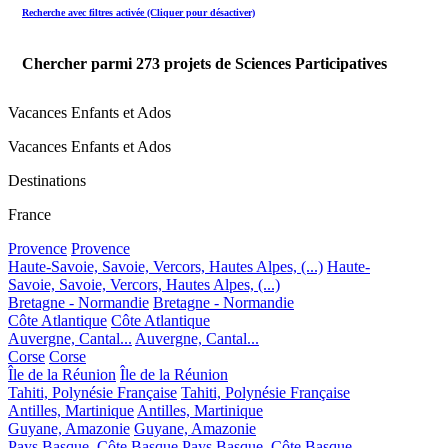
Recherche avec filtres activée (Cliquer pour désactiver)
Chercher parmi
273
projets de Sciences Participatives
Vacances Enfants et Ados
Vacances Enfants et Ados
Destinations
France
Provence
Provence
Haute-Savoie, Savoie, Vercors, Hautes Alpes, (...)
Haute-
Savoie, Savoie, Vercors, Hautes Alpes, (...)
Bretagne - Normandie
Bretagne - Normandie
Côte Atlantique
Côte Atlantique
Auvergne, Cantal...
Auvergne, Cantal...
Corse
Corse
Île de la Réunion
Île de la Réunion
Tahiti, Polynésie Française
Tahiti, Polynésie Française
Antilles, Martinique
Antilles, Martinique
Guyane, Amazonie
Guyane, Amazonie
Pays Basque, Côte Basque
Pays Basque, Côte Basque