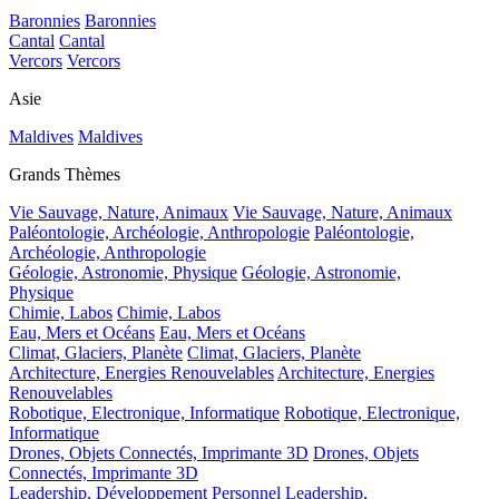
Baronnies
Baronnies
Cantal
Cantal
Vercors
Vercors
Asie
Maldives
Maldives
Grands Thèmes
Vie Sauvage, Nature, Animaux
Vie Sauvage, Nature, Animaux
Paléontologie, Archéologie, Anthropologie
Paléontologie,
Archéologie, Anthropologie
Géologie, Astronomie, Physique
Géologie, Astronomie,
Physique
Chimie, Labos
Chimie, Labos
Eau, Mers et Océans
Eau, Mers et Océans
Climat, Glaciers, Planète
Climat, Glaciers, Planète
Architecture, Energies Renouvelables
Architecture, Energies
Renouvelables
Robotique, Electronique, Informatique
Robotique, Electronique,
Informatique
Drones, Objets Connectés, Imprimante 3D
Drones, Objets
Connectés, Imprimante 3D
Leadership, Développement Personnel
Leadership,