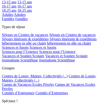
13-15 ans
13-15 ans
16-17 ans
16-17 ans
18-25 ans
18-25 ans
Adultes
Adultes
Familles
Familles
Types de séjour
Séjours en Centres de vacances
Séjours en Centres de vacances
Séjours itinérants & expéditions
Séjours itinérants & expéditions
hébergement en gîte ou chalet
hébergement en gîte ou chalet
Sciences et Sports
Sciences et Sports
Sciences pour l’Urgence
Sciences pour l’Urgence
Vacances et Soutien Scolaire
Vacances et Soutien Scolaire
Journalisme Scientifique
Journalisme Scientifique
Groupes
Centres de Loisirs, Mairies, Collectivités (...)
Centres de Loisirs,
Mairies, Collectivités (...)
Camps de Vacances Ecoles Privées
Camps de Vacances Ecoles
Privées
Comités d’Entreprises
Comités d’Entreprises
Spéciaux !