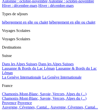
Automne : octobre-novembre
Automne : octobre-novembre
Hiver : décembre-mars
Hiver : décembre-mars
Types de séjours
hébergement en gîte ou chalet
hébergement en gîte ou chalet
Voyages Scolaires
Voyages Scolaires
Destinations
Suisse
Dans les Alpes Suisses
Dans les Alpes Suisses
Lausanne & Bords du Lac Léman
Lausanne & Bords du Lac
Léman
La Genève Internationale
La Genève Internationale
France
Chamonix-Mont-Blanc, Savoie, Vercors, Alpes du (...)
Chamonix-Mont-Blanc, Savoie, Vercors, Alpes du (...)
Provence
Provence
Auvergne, Cévennes, Cantal...
Auvergne, Cévennes, Cantal...