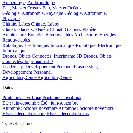
Archéologie, Anthropologie
Eau, Mers et Océans
Eau, Mers et Océans
Géologie, Astronomie, Physique
Géologie, Astronomie,
Physique
Chimie, Labos
Chimie, Labos
Climat, Glaciers, Planète
Climat, Glaciers, Planète
Architecture, Energies Renouvelables
Architecture, Energies
Renouvelables
Robotique, Electronique, Informatique
Robotique, Electronique,
Informatique
Drones, Objets Connectés, Imprimante 3D
Drones, Objets
Connectés, Imprimante 3D
Leadership, Développement Personnel
Leadership,
Développement Personnel
Agriculture, Santé
Agriculture, Santé
Dates
Printemps : avril-mai
Printemps : avril-mai
Été : juin-septembre
Été : juin-septembre
Automne : octobre-novembre
Automne : octobre-novembre
Hiver : décembre-mars
Hiver : décembre-mars
Types de séjour