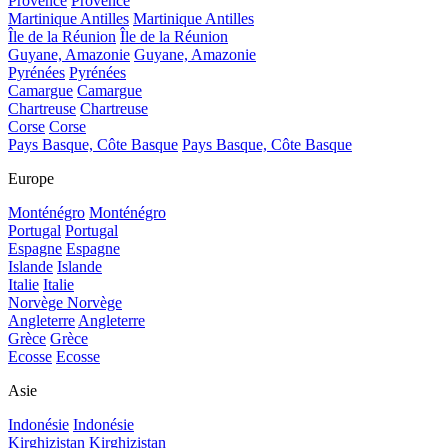
Provence
Provence
Martinique Antilles
Martinique Antilles
Île de la Réunion
Île de la Réunion
Guyane, Amazonie
Guyane, Amazonie
Pyrénées
Pyrénées
Camargue
Camargue
Chartreuse
Chartreuse
Corse
Corse
Pays Basque, Côte Basque
Pays Basque, Côte Basque
Europe
Monténégro
Monténégro
Portugal
Portugal
Espagne
Espagne
Islande
Islande
Italie
Italie
Norvège
Norvège
Angleterre
Angleterre
Grèce
Grèce
Ecosse
Ecosse
Asie
Indonésie
Indonésie
Kirghizistan
Kirghizistan