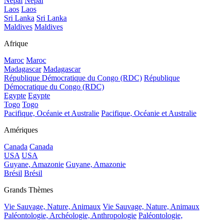
Népal
Népal
Laos
Laos
Sri Lanka
Sri Lanka
Maldives
Maldives
Afrique
Maroc
Maroc
Madagascar
Madagascar
République Démocratique du Congo (RDC)
République
Démocratique du Congo (RDC)
Egypte
Egypte
Togo
Togo
Pacifique, Océanie et Australie
Pacifique, Océanie et Australie
Amériques
Canada
Canada
USA
USA
Guyane, Amazonie
Guyane, Amazonie
Brésil
Brésil
Grands Thèmes
Vie Sauvage, Nature, Animaux
Vie Sauvage, Nature, Animaux
Paléontologie, Archéologie, Anthropologie
Paléontologie,