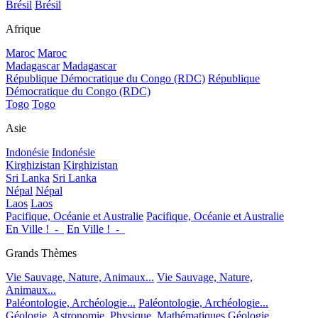
Brésil
Brésil
Afrique
Maroc
Maroc
Madagascar
Madagascar
République Démocratique du Congo (RDC)
République
Démocratique du Congo (RDC)
Togo
Togo
Asie
Indonésie
Indonésie
Kirghizistan
Kirghizistan
Sri Lanka
Sri Lanka
Népal
Népal
Laos
Laos
Pacifique, Océanie et Australie
Pacifique, Océanie et Australie
En Ville !_-_
En Ville !_-_
Grands Thèmes
Vie Sauvage, Nature, Animaux...
Vie Sauvage, Nature,
Animaux...
Paléontologie, Archéologie...
Paléontologie, Archéologie...
Géologie, Astronomie, Physique, Mathématiques
Géologie,