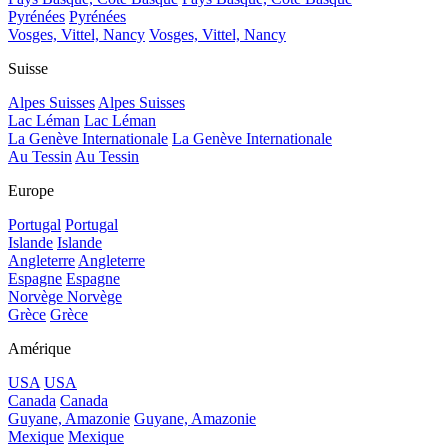
Pyrénées
Pyrénées
Vosges, Vittel, Nancy
Vosges, Vittel, Nancy
Suisse
Alpes Suisses
Alpes Suisses
Lac Léman
Lac Léman
La Genève Internationale
La Genève Internationale
Au Tessin
Au Tessin
Europe
Portugal
Portugal
Islande
Islande
Angleterre
Angleterre
Espagne
Espagne
Norvège
Norvège
Grèce
Grèce
Amérique
USA
USA
Canada
Canada
Guyane, Amazonie
Guyane, Amazonie
Mexique
Mexique