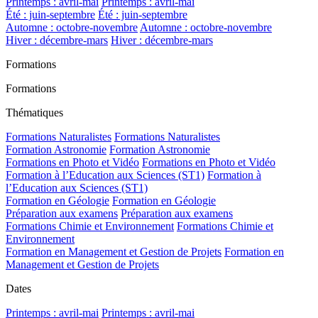
Printemps : avril-mai
Printemps : avril-mai
Été : juin-septembre
Été : juin-septembre
Automne : octobre-novembre
Automne : octobre-novembre
Hiver : décembre-mars
Hiver : décembre-mars
Formations
Formations
Thématiques
Formations Naturalistes
Formations Naturalistes
Formation Astronomie
Formation Astronomie
Formations en Photo et Vidéo
Formations en Photo et Vidéo
Formation à l’Education aux Sciences (ST1)
Formation à
l’Education aux Sciences (ST1)
Formation en Géologie
Formation en Géologie
Préparation aux examens
Préparation aux examens
Formations Chimie et Environnement
Formations Chimie et
Environnement
Formation en Management et Gestion de Projets
Formation en
Management et Gestion de Projets
Dates
Printemps : avril-mai
Printemps : avril-mai