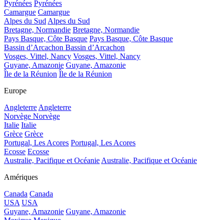
Pyrénées
Pyrénées
Camargue
Camargue
Alpes du Sud
Alpes du Sud
Bretagne, Normandie
Bretagne, Normandie
Pays Basque, Côte Basque
Pays Basque, Côte Basque
Bassin d’Arcachon
Bassin d’Arcachon
Vosges, Vittel, Nancy
Vosges, Vittel, Nancy
Guyane, Amazonie
Guyane, Amazonie
Île de la Réunion
Île de la Réunion
Europe
Angleterre
Angleterre
Norvège
Norvège
Italie
Italie
Grèce
Grèce
Portugal, Les Acores
Portugal, Les Acores
Ecosse
Ecosse
Australie, Pacifique et Océanie
Australie, Pacifique et Océanie
Amériques
Canada
Canada
USA
USA
Guyane, Amazonie
Guyane, Amazonie