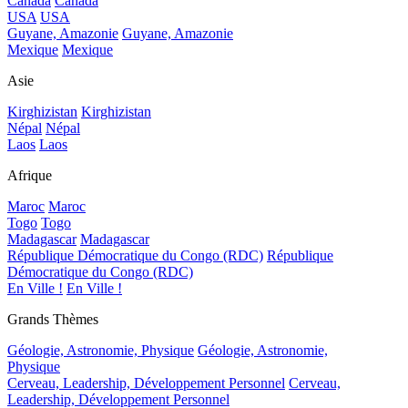
Canada
Canada
USA
USA
Guyane, Amazonie
Guyane, Amazonie
Mexique
Mexique
Asie
Kirghizistan
Kirghizistan
Népal
Népal
Laos
Laos
Afrique
Maroc
Maroc
Togo
Togo
Madagascar
Madagascar
République Démocratique du Congo (RDC)
République
Démocratique du Congo (RDC)
En Ville !
En Ville !
Grands Thèmes
Géologie, Astronomie, Physique
Géologie, Astronomie,
Physique
Cerveau, Leadership, Développement Personnel
Cerveau,
Leadership, Développement Personnel