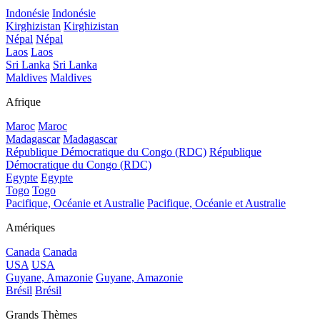
Indonésie
Indonésie
Kirghizistan
Kirghizistan
Népal
Népal
Laos
Laos
Sri Lanka
Sri Lanka
Maldives
Maldives
Afrique
Maroc
Maroc
Madagascar
Madagascar
République Démocratique du Congo (RDC)
République
Démocratique du Congo (RDC)
Egypte
Egypte
Togo
Togo
Pacifique, Océanie et Australie
Pacifique, Océanie et Australie
Amériques
Canada
Canada
USA
USA
Guyane, Amazonie
Guyane, Amazonie
Brésil
Brésil
Grands Thèmes