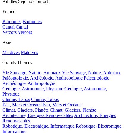
Adultes Séjours Confort
France
Baronnies
Baronnies
Cantal
Cantal
Vercors
Vercors
Asie
Maldives
Maldives
Grands Thèmes
Vie Sauvage, Nature, Animaux
Vie Sauvage, Nature, Animaux
Paléontologie, Archéologie, Anthropologie
Paléontologie,
Archéologie, Anthropologie
Géologie, Astronomie, Physique
Géologie, Astronomie,
Physique
Chimie, Labos
Chimie, Labos
Eau, Mers et Océans
Eau, Mers et Océans
Climat, Glaciers, Planète
Climat, Glaciers, Planète
Architecture, Energies Renouvelables
Architecture, Energies
Renouvelables
Robotique, Electronique, Informatique
Robotique, Electronique,
Informatique