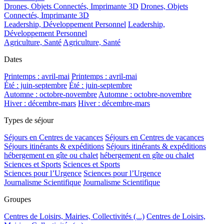
Drones, Objets Connectés, Imprimante 3D
Drones, Objets
Connectés, Imprimante 3D
Leadership, Développement Personnel
Leadership,
Développement Personnel
Agriculture, Santé
Agriculture, Santé
Dates
Printemps : avril-mai
Printemps : avril-mai
Été : juin-septembre
Été : juin-septembre
Automne : octobre-novembre
Automne : octobre-novembre
Hiver : décembre-mars
Hiver : décembre-mars
Types de séjour
Séjours en Centres de vacances
Séjours en Centres de vacances
Séjours itinérants & expéditions
Séjours itinérants & expéditions
hébergement en gîte ou chalet
hébergement en gîte ou chalet
Sciences et Sports
Sciences et Sports
Sciences pour l’Urgence
Sciences pour l’Urgence
Journalisme Scientifique
Journalisme Scientifique
Groupes
Centres de Loisirs, Mairies, Collectivités (...)
Centres de Loisirs,