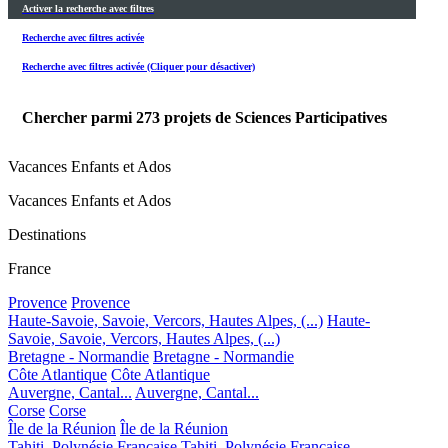
Activer la recherche avec filtres
Recherche avec filtres activée
Recherche avec filtres activée (Cliquer pour désactiver)
Chercher parmi
273
projets de Sciences Participatives
Vacances Enfants et Ados
Vacances Enfants et Ados
Destinations
France
Provence
Provence
Haute-Savoie, Savoie, Vercors, Hautes Alpes, (...)
Haute-
Savoie, Savoie, Vercors, Hautes Alpes, (...)
Bretagne - Normandie
Bretagne - Normandie
Côte Atlantique
Côte Atlantique
Auvergne, Cantal...
Auvergne, Cantal...
Corse
Corse
Île de la Réunion
Île de la Réunion
Tahiti, Polynésie Française
Tahiti, Polynésie Française