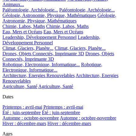
Animaux...
Paléontologie, Archéologie...
Paléontologie, Archéologie...
Géologie, Astronomie, Physique, Mathématiques
Géologie,
Astronomie, Physique, Mathématiques
Chimie, Labos, Maths
Chimie, Labos, Maths
Eau, Mers et Océans
Eau, Mers et Océans
Leadership, Développement Personnel
Leadership,
Développement Personnel
Climat, Glaciers, Planète...
Climat, Glaciers, Planète...
Drones, Objets Connectés, Imprimante 3D
Drones, Objets
Connectés, Imprimante 3D
Robotique, Electronique, Informatique...
Robotique,
Electronique, Informatique...
Architecture, Energies Renouvelables
Architecture, Energies
Renouvelables
Agriculture, Santé
Agriculture, Santé
Dates
Printemps : avril-mai
Printemps : avril-mai
Été : juin-septembre
Été : juin-septembre
Automne : octobre-novembre
Automne : octobre-novembre
Hiver : décembre-mars
Hiver : décembre-mars
Ages