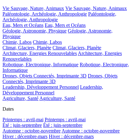
Vie Sauvage, Nature, Animaux
Vie Sauvage, Nature, Animaux
Paléontologie, Archéologie, Anthropologie
Paléontologie,
Archéologie, Anthropologie
Eau, Mers et Océans
Eau, Mers et Océans
Géologie, Astronomie, Physique
Géologie, Astronomie,
Physique
Chimie, Labos
Chimie, Labos
Climat, Glaciers, Planète
Climat, Glaciers, Planète
Architecture, Energies Renouvelables
Architecture, Energies
Renouvelables
Robotique, Electronique, Informatique
Robotique, Electronique,
Informatique
Drones, Objets Connectés, Imprimante 3D
Drones, Objets
Connectés, Imprimante 3D
Leadership, Développement Personnel
Leadership,
Développement Personnel
Agriculture, Santé
Agriculture, Santé
Dates
Printemps : avril-mai
Printemps : avril-mai
Été : juin-septembre
Été : juin-septembre
Automne : octobre-novembre
Automne : octobre-novembre
Hiver : décembre-mars
Hiver : décembre-mars