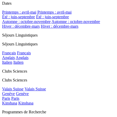
Dates
Printemps : avril-mai
Printemps : avril-mai
Été : juin-septembre
Été : juin-septembre
Automne : octobre-novembre
Automne : octobre-novembre
Hiver : décembre-mars
Hiver : décembre-mars
Séjours Linguistiques
Séjours Linguistiques
Français
Français
Anglais
Anglais
Italien
Italien
Clubs Sciences
Clubs Sciences
Valais Suisse
Valais Suisse
Genève
Genève
Paris
Paris
Kinshasa
Kinshasa
Programmes de Recherche