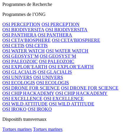
Programmes de Recherche
Programmes de l’ONG
OSI PERCEPTION
OSI PERCEPTION
OSI BIODIVERSITA
OSI BIODIVERSITA
OSI PANTHERA
OSI PANTHERA
OSI CETA’BIOSPHERE
OSI CETA’BIOSPHERE
OSI CETIS
OSI CETIS
OSI WATER WATCH
OSI WATER WATCH
OSI GEOSYST’M
OSI GEOSYST’M
OSI PALEOZOIC
OSI PALEOZOIC
OSI EXPLOR’EARTH
OSI EXPLOR’EARTH
OSI GLACIALIS
OSI GLACIALIS
OSI UNIVERS
OSI UNIVERS
OSI ECOLOGIS
OSI ECOLOGIS
OSI DRONE FOR SCIENCE
OSI DRONE FOR SCIENCE
OSI CHIP HACKADEMY
OSI CHIP HACKADEMY
OSI EXCELLENCE
OSI EXCELLENCE
OSI WILD ATTITUDE
OSI WILD ATTITUDE
OSI IROKO
OSI IROKO
Dispositifs transversaux
Tortues marines
Tortues marines