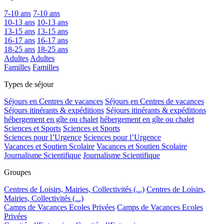
7-10 ans
7-10 ans
10-13 ans
10-13 ans
13-15 ans
13-15 ans
16-17 ans
16-17 ans
18-25 ans
18-25 ans
Adultes
Adultes
Familles
Familles
Types de séjour
Séjours en Centres de vacances
Séjours en Centres de vacances
Séjours itinérants & expéditions
Séjours itinérants & expéditions
hébergement en gîte ou chalet
hébergement en gîte ou chalet
Sciences et Sports
Sciences et Sports
Sciences pour l’Urgence
Sciences pour l’Urgence
Vacances et Soutien Scolaire
Vacances et Soutien Scolaire
Journalisme Scientifique
Journalisme Scientifique
Groupes
Centres de Loisirs, Mairies, Collectivités (...)
Centres de Loisirs,
Mairies, Collectivités (...)
Camps de Vacances Ecoles Privées
Camps de Vacances Ecoles
Privées