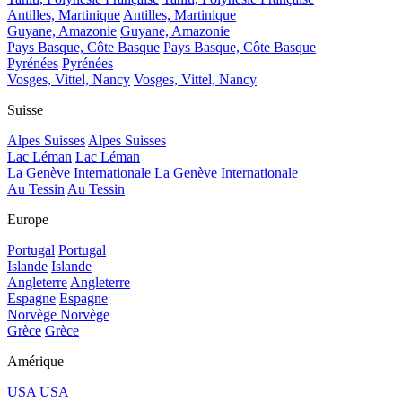
Antilles, Martinique
Antilles, Martinique
Guyane, Amazonie
Guyane, Amazonie
Pays Basque, Côte Basque
Pays Basque, Côte Basque
Pyrénées
Pyrénées
Vosges, Vittel, Nancy
Vosges, Vittel, Nancy
Suisse
Alpes Suisses
Alpes Suisses
Lac Léman
Lac Léman
La Genève Internationale
La Genève Internationale
Au Tessin
Au Tessin
Europe
Portugal
Portugal
Islande
Islande
Angleterre
Angleterre
Espagne
Espagne
Norvège
Norvège
Grèce
Grèce
Amérique
USA
USA