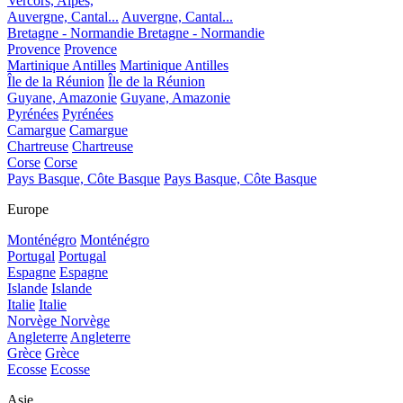
Vercors, Alpes,
Auvergne, Cantal...
Auvergne, Cantal...
Bretagne - Normandie
Bretagne - Normandie
Provence
Provence
Martinique Antilles
Martinique Antilles
Île de la Réunion
Île de la Réunion
Guyane, Amazonie
Guyane, Amazonie
Pyrénées
Pyrénées
Camargue
Camargue
Chartreuse
Chartreuse
Corse
Corse
Pays Basque, Côte Basque
Pays Basque, Côte Basque
Europe
Monténégro
Monténégro
Portugal
Portugal
Espagne
Espagne
Islande
Islande
Italie
Italie
Norvège
Norvège
Angleterre
Angleterre
Grèce
Grèce
Ecosse
Ecosse
Asie