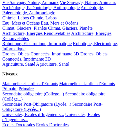
Vie Sauvage, Nature, Animaux
Vie Sauvage, Nature, Animaux
Archéologie, Paléontologie, Anthropologie
Archéologie,
Paléontologie, Anthropologie
Chimie, Labos
Chimie, Labos
Eau, Mers et Océans
Eau, Mers et Océans
Climat, Glaciers, Planète
Climat, Glaciers, Planète
Architecture, Energies Renouvelables
Architecture, Energies
Renouvelables
Robotique, Electronique, Informatique
Robotique, Electronique,
Informatique
Drones, Objets Connectés, Imprimante 3D
Drones, Objets
Connectés, Imprimante 3D
Agriculture, Santé
Agriculture, Santé
Niveaux
Maternelle et Jardins d’Enfants
Maternelle et Jardins d’Enfants
Primaire
Primaire
Secondaire obligatoire (Collège...)
Secondaire obligatoire
(Collège...)
Secondaire Post-Obligatoire (Lycée...)
Secondaire Post-
Obligatoire (Lycée...)
Universités, Ecoles d’Ingénieurs...
Universités, Ecoles
d’Ingénieurs...
Ecoles Doctorales
Ecoles Doctorales