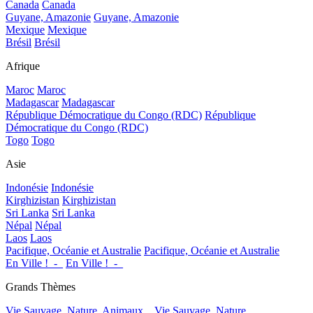
Canada
Canada
Guyane, Amazonie
Guyane, Amazonie
Mexique
Mexique
Brésil
Brésil
Afrique
Maroc
Maroc
Madagascar
Madagascar
République Démocratique du Congo (RDC)
République
Démocratique du Congo (RDC)
Togo
Togo
Asie
Indonésie
Indonésie
Kirghizistan
Kirghizistan
Sri Lanka
Sri Lanka
Népal
Népal
Laos
Laos
Pacifique, Océanie et Australie
Pacifique, Océanie et Australie
En Ville !_-_
En Ville !_-_
Grands Thèmes
Vie Sauvage, Nature, Animaux...
Vie Sauvage, Nature,