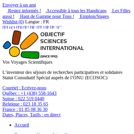
Envoyer à un ami
Restez informés !
Accessible à tous les Handicaps
Les Filles
aussi !
Haut de Gamme pour Tous !
Emplois/Stages
Wishlist (
0
)
Langue : FR
Vos Voyages Scientifiques
L’inventeur des séjours de recherches participatives et solidaires
Statut Consultatif Spécial auprès de l’ONU (ECOSOC)
Courriel :
Ecrivez-nous
Québec :
+1 (438) 558-1643
Suisse :
022 519 0440
Belgique :
023 18 35 65
France :
01 85 08 36 30
Dates, Places, Tarifs :
en direct
Accueil