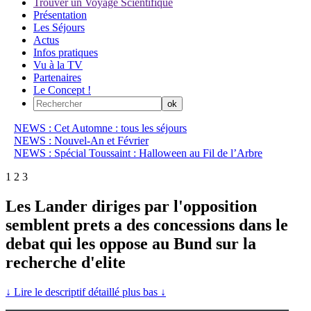
Trouver un Voyage Scientifique
Présentation
Les Séjours
Actus
Infos pratiques
Vu à la TV
Partenaires
Le Concept !
NEWS : Cet Automne : tous les séjours
NEWS : Nouvel-An et Février
NEWS : Spécial Toussaint : Halloween au Fil de l’Arbre
1
2
3
Les Lander diriges par l'opposition
semblent prets a des concessions dans le
debat qui les oppose au Bund sur la
recherche d'elite
↓ Lire le descriptif détaillé plus bas ↓