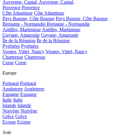
Auvergne, Cantal,
Auvergne, Cantal,
Provence
Provence
Côte Atlantique
Côte Atlantique
Pays Basque, Côte Basque
Pays Basque, Côte Basque
Bretagne - Normandie
Bretagne - Normandie
Antilles, Martinique
Antilles, Martinique
Guyane, Amazonie
Guyane, Amazonie
Île de la Réunion
Île de la Réunion
Pyrénées
Pyrénées
Vosges, Vittel, Nancy
Vosges, Vittel, Nancy
Chartreuse
Chartreuse
Corse
Corse
Europe
Portugal
Portugal
Angleterre
Angleterre
Espagne
Espagne
Italie
Italie
Islande
Islande
Norvège
Norvège
Grèce
Grèce
Ecosse
Ecosse
Asie