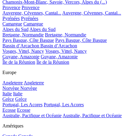
Chamonix-Mont-Blanc, Savoie, Vercors, Alpes du (...)
Provence
Provence
Auvergne, Cévennes, Cantal...
Auvergne, Cévennes, Cantal...
Pyrénées
Pyrénées
Camargue
Camargue
Alpes du Sud
Alpes du Sud
Bretagne, Normandie
Bretagne, Normandie
Pays Basque, Côte Basque
Pays Basque, Côte Basque
Bassin d’Arcachon
Bassin d’Arcachon
Vosges, Vittel, Nancy
Vosges, Vittel, Nancy
Guyane, Amazonie
Guyane, Amazonie
Île de la Réunion
Île de la Réunion
Europe
Angleterre
Angleterre
Norvège
Norvège
Italie
Italie
Grèce
Grèce
Portugal, Les Acores
Portugal, Les Acores
Ecosse
Ecosse
Australie, Pacifique et Océanie
Australie, Pacifique et Océanie
Amériques