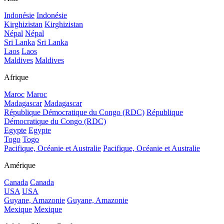
Indonésie
Indonésie
Kirghizistan
Kirghizistan
Népal
Népal
Sri Lanka
Sri Lanka
Laos
Laos
Maldives
Maldives
Afrique
Maroc
Maroc
Madagascar
Madagascar
République Démocratique du Congo (RDC)
République
Démocratique du Congo (RDC)
Egypte
Egypte
Togo
Togo
Pacifique, Océanie et Australie
Pacifique, Océanie et Australie
Amérique
Canada
Canada
USA
USA
Guyane, Amazonie
Guyane, Amazonie
Mexique
Mexique