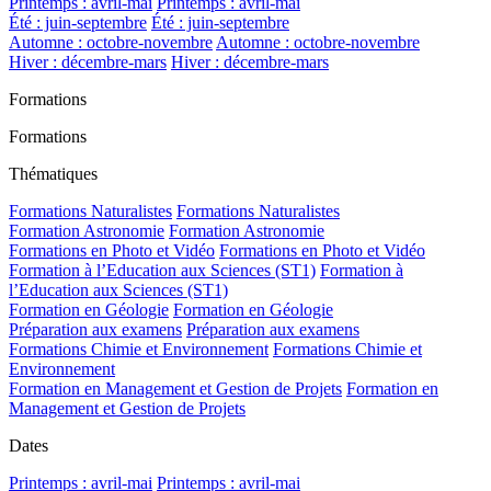
Printemps : avril-mai
Printemps : avril-mai
Été : juin-septembre
Été : juin-septembre
Automne : octobre-novembre
Automne : octobre-novembre
Hiver : décembre-mars
Hiver : décembre-mars
Formations
Formations
Thématiques
Formations Naturalistes
Formations Naturalistes
Formation Astronomie
Formation Astronomie
Formations en Photo et Vidéo
Formations en Photo et Vidéo
Formation à l’Education aux Sciences (ST1)
Formation à
l’Education aux Sciences (ST1)
Formation en Géologie
Formation en Géologie
Préparation aux examens
Préparation aux examens
Formations Chimie et Environnement
Formations Chimie et
Environnement
Formation en Management et Gestion de Projets
Formation en
Management et Gestion de Projets
Dates
Printemps : avril-mai
Printemps : avril-mai