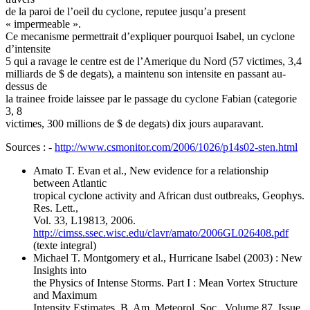
de la paroi de l’oeil du cyclone, reputee jusqu’a present
« impermeable ».
Ce mecanisme permettrait d’expliquer pourquoi Isabel, un cyclone
d’intensite
5 qui a ravage le centre est de l’Amerique du Nord (57 victimes, 3,4
milliards de $ de degats), a maintenu son intensite en passant au-
dessus de
la trainee froide laissee par le passage du cyclone Fabian (categorie
3, 8
victimes, 300 millions de $ de degats) dix jours auparavant.
Sources : -
http://www.csmonitor.com/2006/1026/p14s02-sten.html
Amato T. Evan et al., New evidence for a relationship
between Atlantic
tropical cyclone activity and African dust outbreaks, Geophys.
Res. Lett.,
Vol. 33, L19813, 2006.
http://cimss.ssec.wisc.edu/clavr/amato/2006GL026408.pdf
(texte integral)
Michael T. Montgomery et al., Hurricane Isabel (2003) : New
Insights into
the Physics of Intense Storms. Part I : Mean Vortex Structure
and Maximum
Intensity Estimates, B. Am. Meteorol. Soc., Volume 87, Issue