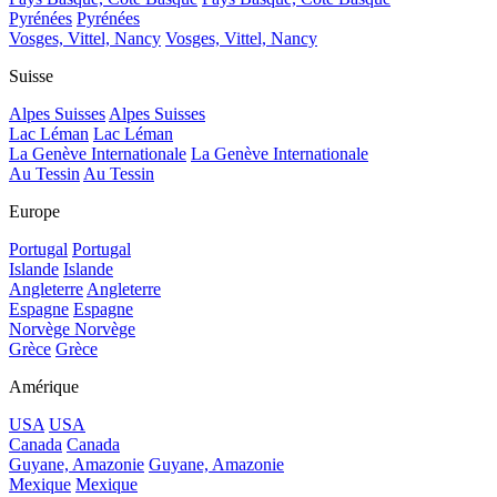
Pyrénées
Pyrénées
Vosges, Vittel, Nancy
Vosges, Vittel, Nancy
Suisse
Alpes Suisses
Alpes Suisses
Lac Léman
Lac Léman
La Genève Internationale
La Genève Internationale
Au Tessin
Au Tessin
Europe
Portugal
Portugal
Islande
Islande
Angleterre
Angleterre
Espagne
Espagne
Norvège
Norvège
Grèce
Grèce
Amérique
USA
USA
Canada
Canada
Guyane, Amazonie
Guyane, Amazonie
Mexique
Mexique