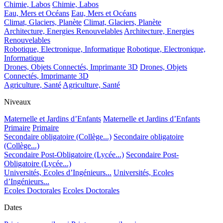
Chimie, Labos
Chimie, Labos
Eau, Mers et Océans
Eau, Mers et Océans
Climat, Glaciers, Planète
Climat, Glaciers, Planète
Architecture, Energies Renouvelables
Architecture, Energies
Renouvelables
Robotique, Electronique, Informatique
Robotique, Electronique,
Informatique
Drones, Objets Connectés, Imprimante 3D
Drones, Objets
Connectés, Imprimante 3D
Agriculture, Santé
Agriculture, Santé
Niveaux
Maternelle et Jardins d’Enfants
Maternelle et Jardins d’Enfants
Primaire
Primaire
Secondaire obligatoire (Collège...)
Secondaire obligatoire
(Collège...)
Secondaire Post-Obligatoire (Lycée...)
Secondaire Post-
Obligatoire (Lycée...)
Universités, Ecoles d’Ingénieurs...
Universités, Ecoles
d’Ingénieurs...
Ecoles Doctorales
Ecoles Doctorales
Dates