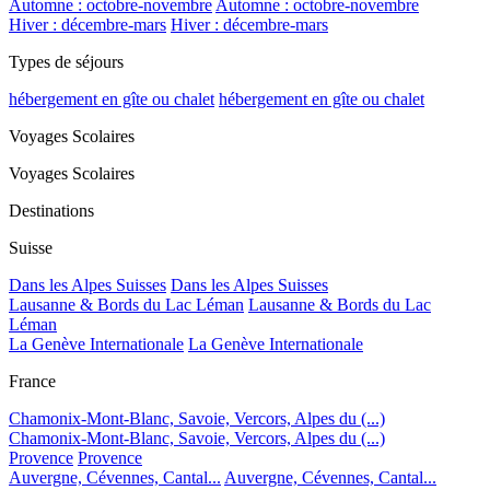
Automne : octobre-novembre
Automne : octobre-novembre
Hiver : décembre-mars
Hiver : décembre-mars
Types de séjours
hébergement en gîte ou chalet
hébergement en gîte ou chalet
Voyages Scolaires
Voyages Scolaires
Destinations
Suisse
Dans les Alpes Suisses
Dans les Alpes Suisses
Lausanne & Bords du Lac Léman
Lausanne & Bords du Lac
Léman
La Genève Internationale
La Genève Internationale
France
Chamonix-Mont-Blanc, Savoie, Vercors, Alpes du (...)
Chamonix-Mont-Blanc, Savoie, Vercors, Alpes du (...)
Provence
Provence
Auvergne, Cévennes, Cantal...
Auvergne, Cévennes, Cantal...