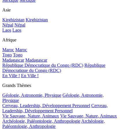
Mexique
Mexique
Asie
Kirghizistan
Kirghizistan
Népal
Népal
Laos
Laos
Afrique
Maroc
Maroc
Togo
Togo
Madagascar
Madagascar
République Démocratique du Congo (RDC)
République
Démocratique du Congo (RDC)
En Ville !
En Ville !
Grands Thèmes
Géologie, Astronomie, Physique
Géologie, Astronomie,
Physique
Cerveau, Leadership, Développement Personnel
Cerveau,
Leadership, Développement Personnel
Vie Sauvage, Nature, Animaux
Vie Sauvage, Nature, Animaux
Archéologie, Paléontologie, Anthropologie
Archéologie,
Paléontologie, Anthropologie