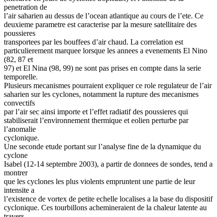
penetration de
l’air saharien au dessus de l’ocean atlantique au cours de l’ete. Ce
deuxieme parametre est caracterise par la mesure satellitaire des
poussieres
transportees par les bouffees d’air chaud. La correlation est
particulierement marquee lorsque les annees a evenements El Nino
(82, 87 et
97) et El Nina (98, 99) ne sont pas prises en compte dans la serie
temporelle.
Plusieurs mecanismes pourraient expliquer ce role regulateur de l’air
saharien sur les cyclones, notamment la rupture des mecanismes
convectifs
par l’air sec ainsi importe et l’effet radiatif des poussieres qui
stabiliserait l’environnement thermique et eolien perturbe par
l’anomalie
cyclonique.
Une seconde etude portant sur l’analyse fine de la dynamique du
cyclone
Isabel (12-14 septembre 2003), a partir de donnees de sondes, tend a
montrer
que les cyclones les plus violents empruntent une partie de leur
intensite a
l’existence de vortex de petite echelle localises a la base du dispositif
cyclonique. Ces tourbillons achemineraient de la chaleur latente au
travers