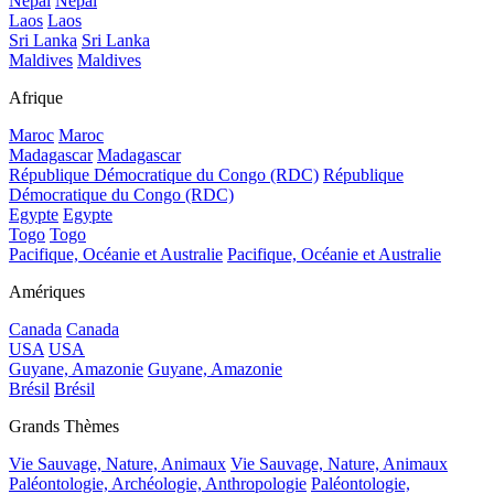
Népal
Népal
Laos
Laos
Sri Lanka
Sri Lanka
Maldives
Maldives
Afrique
Maroc
Maroc
Madagascar
Madagascar
République Démocratique du Congo (RDC)
République
Démocratique du Congo (RDC)
Egypte
Egypte
Togo
Togo
Pacifique, Océanie et Australie
Pacifique, Océanie et Australie
Amériques
Canada
Canada
USA
USA
Guyane, Amazonie
Guyane, Amazonie
Brésil
Brésil
Grands Thèmes
Vie Sauvage, Nature, Animaux
Vie Sauvage, Nature, Animaux
Paléontologie, Archéologie, Anthropologie
Paléontologie,