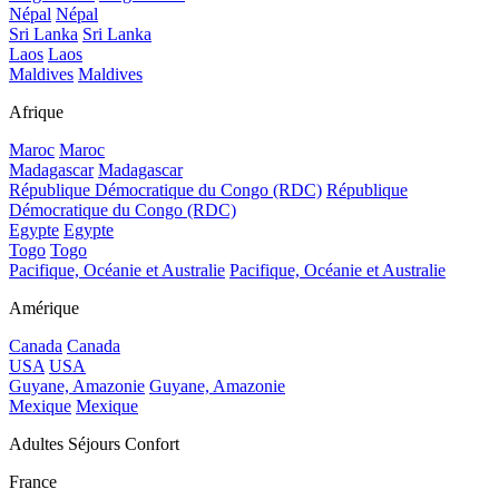
Népal
Népal
Sri Lanka
Sri Lanka
Laos
Laos
Maldives
Maldives
Afrique
Maroc
Maroc
Madagascar
Madagascar
République Démocratique du Congo (RDC)
République
Démocratique du Congo (RDC)
Egypte
Egypte
Togo
Togo
Pacifique, Océanie et Australie
Pacifique, Océanie et Australie
Amérique
Canada
Canada
USA
USA
Guyane, Amazonie
Guyane, Amazonie
Mexique
Mexique
Adultes Séjours Confort
France