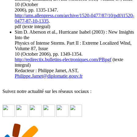
10 (October
2006), pp. 1335-1347.
http://ams.allenpress.com/archive/1520-0477/87/10/pdf/i1520-
0477-87-10-1335
.
pdf (texte integral)
Sim D. Aberson et al., Hurricane Isabel (2003) : New Insights
Into the
Physics of Intense Storms. Part II : Extreme Localized Wind,
Volume 87, Issue
10 (October 2006), pp. 1349-1354.
http://redirectix.bulletins-electroniques.com/PBpgf
(texte
integral)
Redacteur : Philippe Jamet, AST,
Philippe.Jamet
@
diplomatie.gouv.fr
Suivez notre actualité sur les réseaux sociaux :