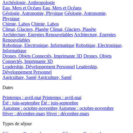
Archéologie, Anthropologie
Eau, Mers et Océans
Eau, Mers et Océans
Géologie, Astronomie, Physique
Géologie, Astronomie,
Physique
Chimie, Labos
Chimie, Labos
Climat, Glaciers, Planète
Climat, Glaciers, Planète
Architecture, Energies Renouvelables
Architecture, Energies
Renouvelables
Robotique, Electronique, Informatique
Robotique, Electronique,
Informatique
Drones, Objets Connectés, Imprimante 3D
Drones, Objets
Connectés, Imprimante 3D
Leadership, Développement Personnel
Leadership,
Développement Personnel
Agriculture, Santé
Agriculture, Santé
Dates
Printemps : avril-mai
Printemps : avril-mai
Été : juin-septembre
Été : juin-septembre
Automne : octobre-novembre
Automne : octobre-novembre
Hiver : décembre-mars
Hiver : décembre-mars
Types de séjour