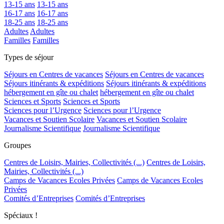
13-15 ans
13-15 ans
16-17 ans
16-17 ans
18-25 ans
18-25 ans
Adultes
Adultes
Familles
Familles
Types de séjour
Séjours en Centres de vacances
Séjours en Centres de vacances
Séjours itinérants & expéditions
Séjours itinérants & expéditions
hébergement en gîte ou chalet
hébergement en gîte ou chalet
Sciences et Sports
Sciences et Sports
Sciences pour l’Urgence
Sciences pour l’Urgence
Vacances et Soutien Scolaire
Vacances et Soutien Scolaire
Journalisme Scientifique
Journalisme Scientifique
Groupes
Centres de Loisirs, Mairies, Collectivités (...)
Centres de Loisirs,
Mairies, Collectivités (...)
Camps de Vacances Ecoles Privées
Camps de Vacances Ecoles
Privées
Comités d’Entreprises
Comités d’Entreprises
Spéciaux !