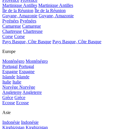
Provence
Provence
Martinique Antilles
Martinique Antilles
Île de la Réunion
Île de la Réunion
Guyane, Amazonie
Guyane, Amazonie
Pyrénées
Pyrénées
Camargue
Camargue
Chartreuse
Chartreuse
Corse
Corse
Pays Basque, Côte Basque
Pays Basque, Côte Basque
Europe
Monténégro
Monténégro
Portugal
Portugal
Espagne
Espagne
Islande
Islande
Italie
Italie
Norvège
Norvège
Angleterre
Angleterre
Grèce
Grèce
Ecosse
Ecosse
Asie
Indonésie
Indonésie
Kirghizistan
Kirghizistan