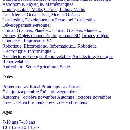
Astronomie, Physique, Mathématiques
Chimie, Labos, Maths
Chimie, Labos, Maths
Eau, Mers et Océans
Eau, Mers et Océans
Leadership, Développement Personnel
Leadership,
Développement Personnel
Climat, Glaciers, Planète...
Climat, Glaciers, Planète...
Drones, Objets Connectés, Imprimante 3D
Drones, Objets
Connectés, Imprimante 3D
Robotique, Electronique, Informatique...
Robotique,
Electronique, Informatique...
Architecture, Energies Renouvelables
Architecture, Energies
Renouvelables
Agriculture, Santé
Agriculture, Santé
Dates
Printemps : avril-mai
Printemps : avril-mai
Été : juin-septembre
Été : juin-septembre
Automne : octobre-novembre
Automne : octobre-novembre
Hiver : décembre-mars
Hiver : décembre-mars
Ages
7-10 ans
7-10 ans
10-13 ans
10-13 ans