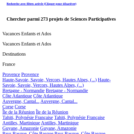
Recherche avec filtres activée (Cliquer pour désactiver)
Chercher parmi
273
projets de Sciences Participatives
Vacances Enfants et Ados
Vacances Enfants et Ados
Destinations
France
Provence
Provence
Haute-Savoie, Savoie, Vercors, Hautes Alpes, (...)
Haute-
Savoie, Savoie, Vercors, Hautes Alpes, (...)
Bretagne - Normandie
Bretagne - Normandie
Côte Atlantique
Côte Atlantique
Auvergne, Cantal...
Auvergne, Cantal...
Corse
Corse
Île de la Réunion
Île de la Réunion
Tahiti, Polynésie Française
Tahiti, Polynésie Française
Antilles, Martinique
Antilles, Martinique
Guyane, Amazonie
Guyane, Amazonie
Pays Basque, Côte Basque
Pays Basque, Côte Basque