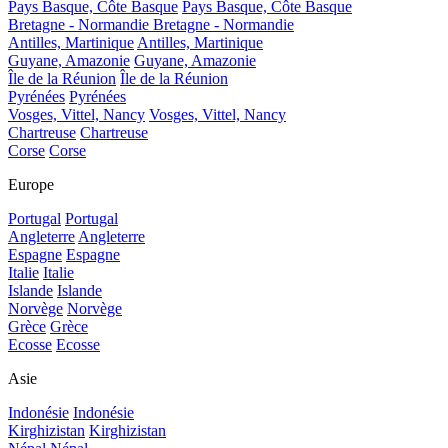
Pays Basque, Côte Basque
Pays Basque, Côte Basque
Bretagne - Normandie
Bretagne - Normandie
Antilles, Martinique
Antilles, Martinique
Guyane, Amazonie
Guyane, Amazonie
Île de la Réunion
Île de la Réunion
Pyrénées
Pyrénées
Vosges, Vittel, Nancy
Vosges, Vittel, Nancy
Chartreuse
Chartreuse
Corse
Corse
Europe
Portugal
Portugal
Angleterre
Angleterre
Espagne
Espagne
Italie
Italie
Islande
Islande
Norvège
Norvège
Grèce
Grèce
Ecosse
Ecosse
Asie
Indonésie
Indonésie
Kirghizistan
Kirghizistan