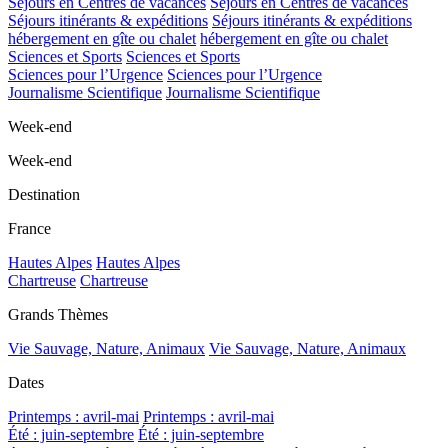
Séjours en Centres de vacances
Séjours en Centres de vacances
Séjours itinérants & expéditions
Séjours itinérants & expéditions
hébergement en gîte ou chalet
hébergement en gîte ou chalet
Sciences et Sports
Sciences et Sports
Sciences pour l’Urgence
Sciences pour l’Urgence
Journalisme Scientifique
Journalisme Scientifique
Week-end
Week-end
Destination
France
Hautes Alpes
Hautes Alpes
Chartreuse
Chartreuse
Grands Thèmes
Vie Sauvage, Nature, Animaux
Vie Sauvage, Nature, Animaux
Dates
Printemps : avril-mai
Printemps : avril-mai
Été : juin-septembre
Été : juin-septembre