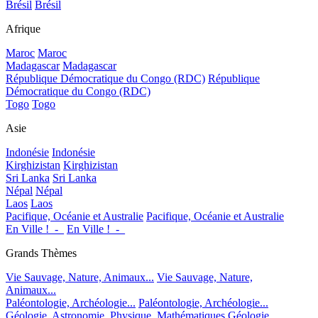
Brésil
Brésil
Afrique
Maroc
Maroc
Madagascar
Madagascar
République Démocratique du Congo (RDC)
République
Démocratique du Congo (RDC)
Togo
Togo
Asie
Indonésie
Indonésie
Kirghizistan
Kirghizistan
Sri Lanka
Sri Lanka
Népal
Népal
Laos
Laos
Pacifique, Océanie et Australie
Pacifique, Océanie et Australie
En Ville !_-_
En Ville !_-_
Grands Thèmes
Vie Sauvage, Nature, Animaux...
Vie Sauvage, Nature,
Animaux...
Paléontologie, Archéologie...
Paléontologie, Archéologie...
Géologie, Astronomie, Physique, Mathématiques
Géologie,