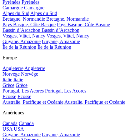
Pyrénées
Pyrénées
Camargue
Camargue
Alpes du Sud
Alpes du Sud
Bretagne, Normandie
Bretagne, Normandie
Pays Basque, Côte Basque
Pays Basque, Côte Basque
Bassin d’Arcachon
Bassin d’Arcachon
Vosges, Vittel, Nancy
Vosges, Vittel, Nancy
Guyane, Amazonie
Guyane, Amazonie
Île de la Réunion
Île de la Réunion
Europe
Angleterre
Angleterre
Norvège
Norvège
Italie
Italie
Grèce
Grèce
Portugal, Les Acores
Portugal, Les Acores
Ecosse
Ecosse
Australie, Pacifique et Océanie
Australie, Pacifique et Océanie
Amériques
Canada
Canada
USA
USA
Guyane, Amazonie
Guyane, Amazonie