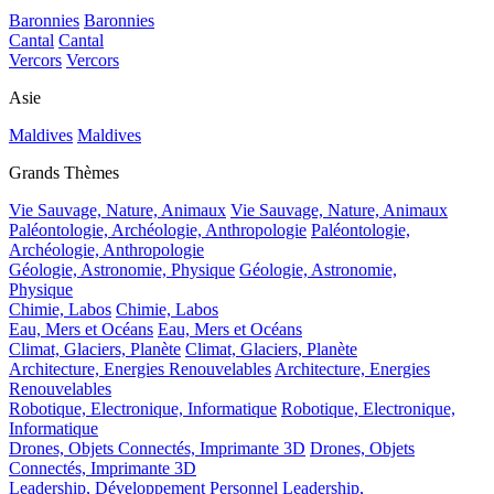
Baronnies
Baronnies
Cantal
Cantal
Vercors
Vercors
Asie
Maldives
Maldives
Grands Thèmes
Vie Sauvage, Nature, Animaux
Vie Sauvage, Nature, Animaux
Paléontologie, Archéologie, Anthropologie
Paléontologie,
Archéologie, Anthropologie
Géologie, Astronomie, Physique
Géologie, Astronomie,
Physique
Chimie, Labos
Chimie, Labos
Eau, Mers et Océans
Eau, Mers et Océans
Climat, Glaciers, Planète
Climat, Glaciers, Planète
Architecture, Energies Renouvelables
Architecture, Energies
Renouvelables
Robotique, Electronique, Informatique
Robotique, Electronique,
Informatique
Drones, Objets Connectés, Imprimante 3D
Drones, Objets
Connectés, Imprimante 3D
Leadership, Développement Personnel
Leadership,