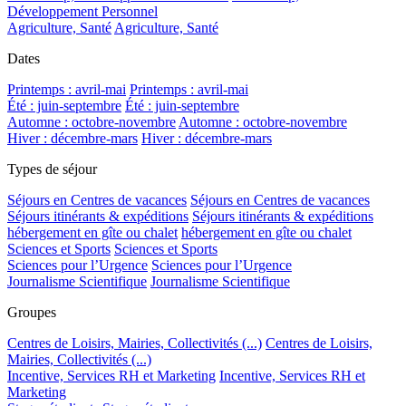
Développement Personnel
Agriculture, Santé
Agriculture, Santé
Dates
Printemps : avril-mai
Printemps : avril-mai
Été : juin-septembre
Été : juin-septembre
Automne : octobre-novembre
Automne : octobre-novembre
Hiver : décembre-mars
Hiver : décembre-mars
Types de séjour
Séjours en Centres de vacances
Séjours en Centres de vacances
Séjours itinérants & expéditions
Séjours itinérants & expéditions
hébergement en gîte ou chalet
hébergement en gîte ou chalet
Sciences et Sports
Sciences et Sports
Sciences pour l’Urgence
Sciences pour l’Urgence
Journalisme Scientifique
Journalisme Scientifique
Groupes
Centres de Loisirs, Mairies, Collectivités (...)
Centres de Loisirs,
Mairies, Collectivités (...)
Incentive, Services RH et Marketing
Incentive, Services RH et
Marketing