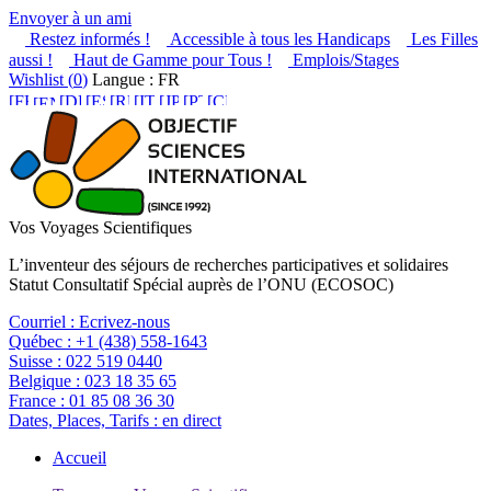
Envoyer à un ami
Restez informés !
Accessible à tous les Handicaps
Les Filles
aussi !
Haut de Gamme pour Tous !
Emplois/Stages
Wishlist (
0
)
Langue : FR
Vos Voyages Scientifiques
L’inventeur des séjours de recherches participatives et solidaires
Statut Consultatif Spécial auprès de l’ONU (ECOSOC)
Courriel :
Ecrivez-nous
Québec :
+1 (438) 558-1643
Suisse :
022 519 0440
Belgique :
023 18 35 65
France :
01 85 08 36 30
Dates, Places, Tarifs :
en direct
Accueil