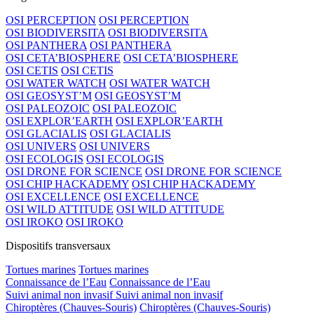
OSI PERCEPTION
OSI PERCEPTION
OSI BIODIVERSITA
OSI BIODIVERSITA
OSI PANTHERA
OSI PANTHERA
OSI CETA’BIOSPHERE
OSI CETA’BIOSPHERE
OSI CETIS
OSI CETIS
OSI WATER WATCH
OSI WATER WATCH
OSI GEOSYST’M
OSI GEOSYST’M
OSI PALEOZOIC
OSI PALEOZOIC
OSI EXPLOR’EARTH
OSI EXPLOR’EARTH
OSI GLACIALIS
OSI GLACIALIS
OSI UNIVERS
OSI UNIVERS
OSI ECOLOGIS
OSI ECOLOGIS
OSI DRONE FOR SCIENCE
OSI DRONE FOR SCIENCE
OSI CHIP HACKADEMY
OSI CHIP HACKADEMY
OSI EXCELLENCE
OSI EXCELLENCE
OSI WILD ATTITUDE
OSI WILD ATTITUDE
OSI IROKO
OSI IROKO
Dispositifs transversaux
Tortues marines
Tortues marines
Connaissance de l’Eau
Connaissance de l’Eau
Suivi animal non invasif
Suivi animal non invasif
Chiroptères (Chauves-Souris)
Chiroptères (Chauves-Souris)