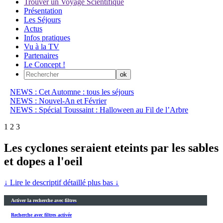
Trouver un Voyage Scientifique
Présentation
Les Séjours
Actus
Infos pratiques
Vu à la TV
Partenaires
Le Concept !
NEWS : Cet Automne : tous les séjours
NEWS : Nouvel-An et Février
NEWS : Spécial Toussaint : Halloween au Fil de l’Arbre
1
2
3
Les cyclones seraient eteints par les sables
et dopes a l'oeil
↓ Lire le descriptif détaillé plus bas ↓
Activer la recherche avec filtres
Recherche avec filtres activée