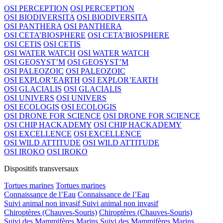
OSI PERCEPTION
OSI PERCEPTION
OSI BIODIVERSITA
OSI BIODIVERSITA
OSI PANTHERA
OSI PANTHERA
OSI CETA’BIOSPHERE
OSI CETA’BIOSPHERE
OSI CETIS
OSI CETIS
OSI WATER WATCH
OSI WATER WATCH
OSI GEOSYST’M
OSI GEOSYST’M
OSI PALEOZOIC
OSI PALEOZOIC
OSI EXPLOR’EARTH
OSI EXPLOR’EARTH
OSI GLACIALIS
OSI GLACIALIS
OSI UNIVERS
OSI UNIVERS
OSI ECOLOGIS
OSI ECOLOGIS
OSI DRONE FOR SCIENCE
OSI DRONE FOR SCIENCE
OSI CHIP HACKADEMY
OSI CHIP HACKADEMY
OSI EXCELLENCE
OSI EXCELLENCE
OSI WILD ATTITUDE
OSI WILD ATTITUDE
OSI IROKO
OSI IROKO
Dispositifs transversaux
Tortues marines
Tortues marines
Connaissance de l’Eau
Connaissance de l’Eau
Suivi animal non invasif
Suivi animal non invasif
Chiroptères (Chauves-Souris)
Chiroptères (Chauves-Souris)
Suivi des Mammifères Marins
Suivi des Mammifères Marins