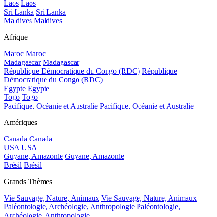
Laos
Laos
Sri Lanka
Sri Lanka
Maldives
Maldives
Afrique
Maroc
Maroc
Madagascar
Madagascar
République Démocratique du Congo (RDC)
République
Démocratique du Congo (RDC)
Egypte
Egypte
Togo
Togo
Pacifique, Océanie et Australie
Pacifique, Océanie et Australie
Amériques
Canada
Canada
USA
USA
Guyane, Amazonie
Guyane, Amazonie
Brésil
Brésil
Grands Thèmes
Vie Sauvage, Nature, Animaux
Vie Sauvage, Nature, Animaux
Paléontologie, Archéologie, Anthropologie
Paléontologie,
Archéologie, Anthropologie