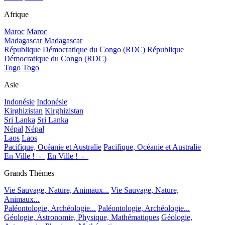
Afrique
Maroc
Maroc
Madagascar
Madagascar
République Démocratique du Congo (RDC)
République
Démocratique du Congo (RDC)
Togo
Togo
Asie
Indonésie
Indonésie
Kirghizistan
Kirghizistan
Sri Lanka
Sri Lanka
Népal
Népal
Laos
Laos
Pacifique, Océanie et Australie
Pacifique, Océanie et Australie
En Ville !_-_
En Ville !_-_
Grands Thèmes
Vie Sauvage, Nature, Animaux...
Vie Sauvage, Nature,
Animaux...
Paléontologie, Archéologie...
Paléontologie, Archéologie...
Géologie, Astronomie, Physique, Mathématiques
Géologie,