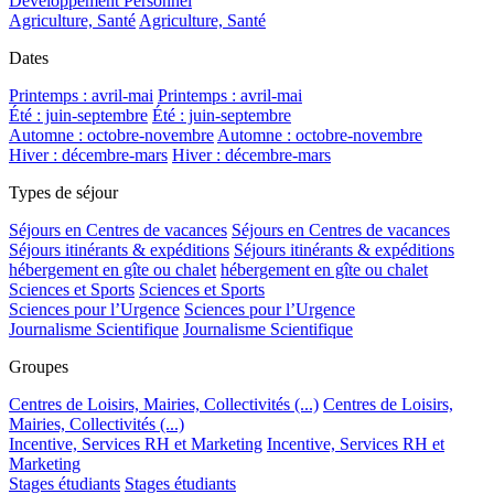
Développement Personnel
Agriculture, Santé
Agriculture, Santé
Dates
Printemps : avril-mai
Printemps : avril-mai
Été : juin-septembre
Été : juin-septembre
Automne : octobre-novembre
Automne : octobre-novembre
Hiver : décembre-mars
Hiver : décembre-mars
Types de séjour
Séjours en Centres de vacances
Séjours en Centres de vacances
Séjours itinérants & expéditions
Séjours itinérants & expéditions
hébergement en gîte ou chalet
hébergement en gîte ou chalet
Sciences et Sports
Sciences et Sports
Sciences pour l’Urgence
Sciences pour l’Urgence
Journalisme Scientifique
Journalisme Scientifique
Groupes
Centres de Loisirs, Mairies, Collectivités (...)
Centres de Loisirs,
Mairies, Collectivités (...)
Incentive, Services RH et Marketing
Incentive, Services RH et
Marketing
Stages étudiants
Stages étudiants