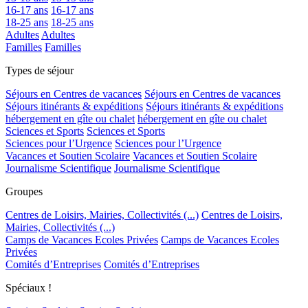
16-17 ans
16-17 ans
18-25 ans
18-25 ans
Adultes
Adultes
Familles
Familles
Types de séjour
Séjours en Centres de vacances
Séjours en Centres de vacances
Séjours itinérants & expéditions
Séjours itinérants & expéditions
hébergement en gîte ou chalet
hébergement en gîte ou chalet
Sciences et Sports
Sciences et Sports
Sciences pour l’Urgence
Sciences pour l’Urgence
Vacances et Soutien Scolaire
Vacances et Soutien Scolaire
Journalisme Scientifique
Journalisme Scientifique
Groupes
Centres de Loisirs, Mairies, Collectivités (...)
Centres de Loisirs,
Mairies, Collectivités (...)
Camps de Vacances Ecoles Privées
Camps de Vacances Ecoles
Privées
Comités d’Entreprises
Comités d’Entreprises
Spéciaux !