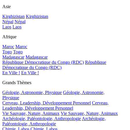
Asie
Kirghizistan
Kirghizistan
Népal
Népal
Laos
Laos
Afrique
Maroc
Maroc
Togo
Togo
Madagascar
Madagascar
République Démocratique du Congo (RDC)
République
Démocratique du Congo (RDC)
En Ville !
En Ville !
Grands Thèmes
Géologie, Astronomie, Physique
Géologie, Astronomie,
Physique
Cerveau, Leadership, Développement Personnel
Cerveau,
Leadership, Développement Personnel
Vie Sauvage, Nature, Animaux
Vie Sauvage, Nature, Animaux
Archéologie, Paléontologie, Anthropologie
Archéologie,
Paléontologie, Anthropologie
Chimie, Labos
Chimie, Labos