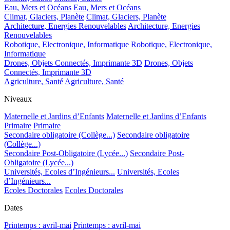
Eau, Mers et Océans
Eau, Mers et Océans
Climat, Glaciers, Planète
Climat, Glaciers, Planète
Architecture, Energies Renouvelables
Architecture, Energies
Renouvelables
Robotique, Electronique, Informatique
Robotique, Electronique,
Informatique
Drones, Objets Connectés, Imprimante 3D
Drones, Objets
Connectés, Imprimante 3D
Agriculture, Santé
Agriculture, Santé
Niveaux
Maternelle et Jardins d’Enfants
Maternelle et Jardins d’Enfants
Primaire
Primaire
Secondaire obligatoire (Collège...)
Secondaire obligatoire
(Collège...)
Secondaire Post-Obligatoire (Lycée...)
Secondaire Post-
Obligatoire (Lycée...)
Universités, Ecoles d’Ingénieurs...
Universités, Ecoles
d’Ingénieurs...
Ecoles Doctorales
Ecoles Doctorales
Dates
Printemps : avril-mai
Printemps : avril-mai