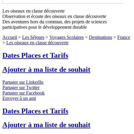
Les oiseaux en classe découverte
Les oiseaux en classe découverte
Observation et écoute des oiseaux en classe découverte
Niveaux 1 à 4
Des aventures hors du commun, des projets de sciences
participatives pour le développement durable
Plongez dans le monde fascinant des oiseaux pour découvrir
Accueil
>
Les Séjours
>
Voyages Scolaires
>
Destinations
>
France
leur diversité et comprendre leur rôle dans les écosystèmes !
↓
>
Les oiseaux en classe découverte
Lire le descriptif détaillé plus bas ↓
Niveaux 1 à 4
Dates Places et Tarifs
Ajouter à ma liste de souhait
Partager sur LinkedIn
Partager sur Twitter
Partager sur Facebook
Envoyer à un ami
Dates Places et Tarifs
Ajouter à ma liste de souhait