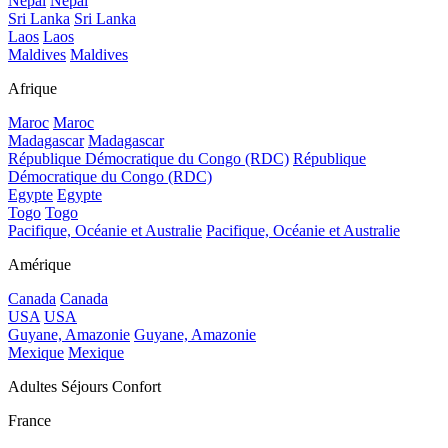
Népal
Népal
Sri Lanka
Sri Lanka
Laos
Laos
Maldives
Maldives
Afrique
Maroc
Maroc
Madagascar
Madagascar
République Démocratique du Congo (RDC)
République
Démocratique du Congo (RDC)
Egypte
Egypte
Togo
Togo
Pacifique, Océanie et Australie
Pacifique, Océanie et Australie
Amérique
Canada
Canada
USA
USA
Guyane, Amazonie
Guyane, Amazonie
Mexique
Mexique
Adultes Séjours Confort
France