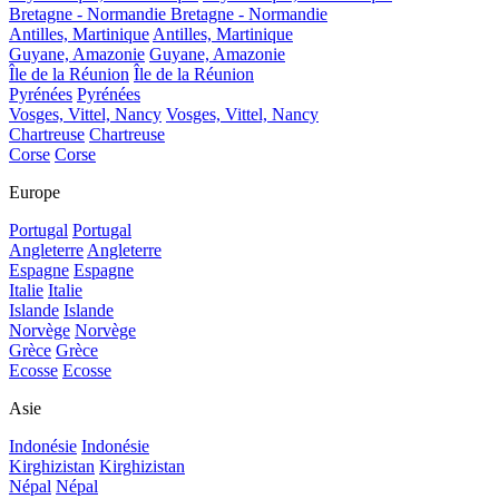
Bretagne - Normandie
Bretagne - Normandie
Antilles, Martinique
Antilles, Martinique
Guyane, Amazonie
Guyane, Amazonie
Île de la Réunion
Île de la Réunion
Pyrénées
Pyrénées
Vosges, Vittel, Nancy
Vosges, Vittel, Nancy
Chartreuse
Chartreuse
Corse
Corse
Europe
Portugal
Portugal
Angleterre
Angleterre
Espagne
Espagne
Italie
Italie
Islande
Islande
Norvège
Norvège
Grèce
Grèce
Ecosse
Ecosse
Asie
Indonésie
Indonésie
Kirghizistan
Kirghizistan
Népal
Népal