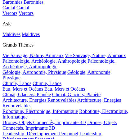
Baronnies
Baronnies
Cantal
Cantal
Vercors
Vercors
Asie
Maldives
Maldives
Grands Thèmes
Vie Sauvage, Nature, Animaux
Vie Sauvage, Nature, Animaux
Paléontologie, Archéologie, Anthropologie
Paléontologie,
Archéologie, Anthropologie
Géologie, Astronomie, Physique
Géologie, Astronomie,
Physique
Chimie, Labos
Chimie, Labos
Eau, Mers et Océans
Eau, Mers et Océans
Climat, Glaciers, Planète
Climat, Glaciers, Planète
Architecture, Energies Renouvelables
Architecture, Energies
Renouvelables
Robotique, Electronique, Informatique
Robotique, Electronique,
Informatique
Drones, Objets Connectés, Imprimante 3D
Drones, Objets
Connectés, Imprimante 3D
Leadership, Développement Personnel
Leadership,