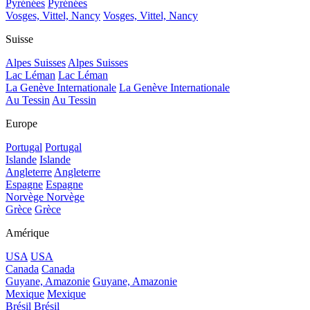
Pyrénées
Pyrénées
Vosges, Vittel, Nancy
Vosges, Vittel, Nancy
Suisse
Alpes Suisses
Alpes Suisses
Lac Léman
Lac Léman
La Genève Internationale
La Genève Internationale
Au Tessin
Au Tessin
Europe
Portugal
Portugal
Islande
Islande
Angleterre
Angleterre
Espagne
Espagne
Norvège
Norvège
Grèce
Grèce
Amérique
USA
USA
Canada
Canada
Guyane, Amazonie
Guyane, Amazonie
Mexique
Mexique
Brésil
Brésil