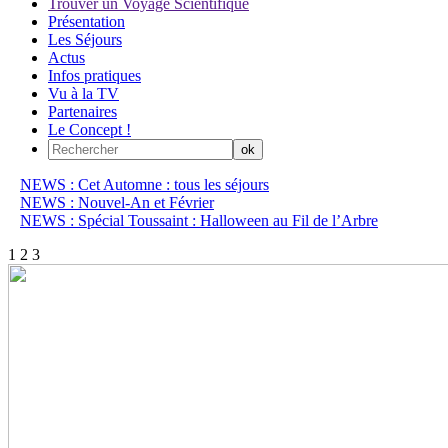
Trouver un Voyage Scientifique
Présentation
Les Séjours
Actus
Infos pratiques
Vu à la TV
Partenaires
Le Concept !
NEWS : Cet Automne : tous les séjours
NEWS : Nouvel-An et Février
NEWS : Spécial Toussaint : Halloween au Fil de l’Arbre
1
2
3