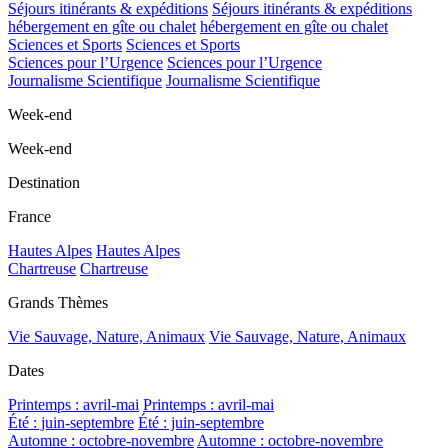
Séjours itinérants & expéditions
Séjours itinérants & expéditions
hébergement en gîte ou chalet
hébergement en gîte ou chalet
Sciences et Sports
Sciences et Sports
Sciences pour l’Urgence
Sciences pour l’Urgence
Journalisme Scientifique
Journalisme Scientifique
Week-end
Week-end
Destination
France
Hautes Alpes
Hautes Alpes
Chartreuse
Chartreuse
Grands Thèmes
Vie Sauvage, Nature, Animaux
Vie Sauvage, Nature, Animaux
Dates
Printemps : avril-mai
Printemps : avril-mai
Été : juin-septembre
Été : juin-septembre
Automne : octobre-novembre
Automne : octobre-novembre