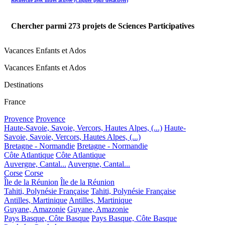
Recherche avec filtres activée (Cliquer pour désactiver)
Chercher parmi
273
projets de Sciences Participatives
Vacances Enfants et Ados
Vacances Enfants et Ados
Destinations
France
Provence
Provence
Haute-Savoie, Savoie, Vercors, Hautes Alpes, (...)
Haute-
Savoie, Savoie, Vercors, Hautes Alpes, (...)
Bretagne - Normandie
Bretagne - Normandie
Côte Atlantique
Côte Atlantique
Auvergne, Cantal...
Auvergne, Cantal...
Corse
Corse
Île de la Réunion
Île de la Réunion
Tahiti, Polynésie Française
Tahiti, Polynésie Française
Antilles, Martinique
Antilles, Martinique
Guyane, Amazonie
Guyane, Amazonie
Pays Basque, Côte Basque
Pays Basque, Côte Basque