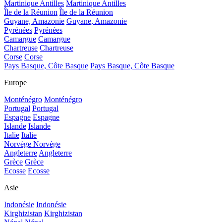
Martinique Antilles
Martinique Antilles
Île de la Réunion
Île de la Réunion
Guyane, Amazonie
Guyane, Amazonie
Pyrénées
Pyrénées
Camargue
Camargue
Chartreuse
Chartreuse
Corse
Corse
Pays Basque, Côte Basque
Pays Basque, Côte Basque
Europe
Monténégro
Monténégro
Portugal
Portugal
Espagne
Espagne
Islande
Islande
Italie
Italie
Norvège
Norvège
Angleterre
Angleterre
Grèce
Grèce
Ecosse
Ecosse
Asie
Indonésie
Indonésie
Kirghizistan
Kirghizistan