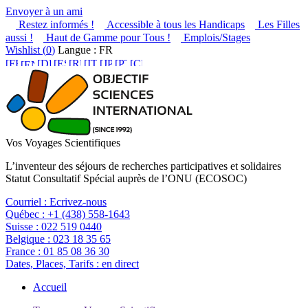
Envoyer à un ami
Restez informés !
Accessible à tous les Handicaps
Les Filles
aussi !
Haut de Gamme pour Tous !
Emplois/Stages
Wishlist (
0
)
Langue : FR
Vos Voyages Scientifiques
L’inventeur des séjours de recherches participatives et solidaires
Statut Consultatif Spécial auprès de l’ONU (ECOSOC)
Courriel :
Ecrivez-nous
Québec :
+1 (438) 558-1643
Suisse :
022 519 0440
Belgique :
023 18 35 65
France :
01 85 08 36 30
Dates, Places, Tarifs :
en direct
Accueil