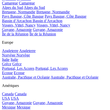
Camargue
Camargue
Alpes du Sud
Alpes du Sud
Bretagne, Normandie
Bretagne, Normandie
Pays Basque, Côte Basque
Pays Basque, Côte Basque
Bassin d’Arcachon
Bassin d’Arcachon
Vosges, Vittel, Nancy
Vosges, Vittel, Nancy
Guyane, Amazonie
Guyane, Amazonie
Île de la Réunion
Île de la Réunion
Europe
Angleterre
Angleterre
Norvège
Norvège
Italie
Italie
Grèce
Grèce
Portugal, Les Acores
Portugal, Les Acores
Ecosse
Ecosse
Australie, Pacifique et Océanie
Australie, Pacifique et Océanie
Amériques
Canada
Canada
USA
USA
Guyane, Amazonie
Guyane, Amazonie
Mexique
Mexique