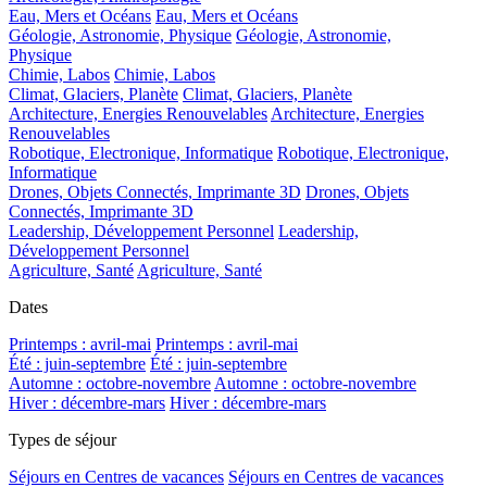
Eau, Mers et Océans
Eau, Mers et Océans
Géologie, Astronomie, Physique
Géologie, Astronomie,
Physique
Chimie, Labos
Chimie, Labos
Climat, Glaciers, Planète
Climat, Glaciers, Planète
Architecture, Energies Renouvelables
Architecture, Energies
Renouvelables
Robotique, Electronique, Informatique
Robotique, Electronique,
Informatique
Drones, Objets Connectés, Imprimante 3D
Drones, Objets
Connectés, Imprimante 3D
Leadership, Développement Personnel
Leadership,
Développement Personnel
Agriculture, Santé
Agriculture, Santé
Dates
Printemps : avril-mai
Printemps : avril-mai
Été : juin-septembre
Été : juin-septembre
Automne : octobre-novembre
Automne : octobre-novembre
Hiver : décembre-mars
Hiver : décembre-mars
Types de séjour
Séjours en Centres de vacances
Séjours en Centres de vacances