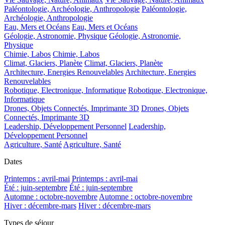
Paléontologie, Archéologie, Anthropologie
Paléontologie,
Archéologie, Anthropologie
Eau, Mers et Océans
Eau, Mers et Océans
Géologie, Astronomie, Physique
Géologie, Astronomie,
Physique
Chimie, Labos
Chimie, Labos
Climat, Glaciers, Planète
Climat, Glaciers, Planète
Architecture, Energies Renouvelables
Architecture, Energies
Renouvelables
Robotique, Electronique, Informatique
Robotique, Electronique,
Informatique
Drones, Objets Connectés, Imprimante 3D
Drones, Objets
Connectés, Imprimante 3D
Leadership, Développement Personnel
Leadership,
Développement Personnel
Agriculture, Santé
Agriculture, Santé
Dates
Printemps : avril-mai
Printemps : avril-mai
Été : juin-septembre
Été : juin-septembre
Automne : octobre-novembre
Automne : octobre-novembre
Hiver : décembre-mars
Hiver : décembre-mars
Types de séjour