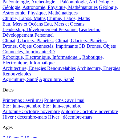
Paléontologie, Archéologie...
Paléontologie, Archéologie...
Géologie, Astronomie, Physique, Mathématiques
Géologie,
Astronomie, Physique, Mathématiques
Chimie, Labos, Maths
Chimie, Labos, Maths
Eau, Mers et Océans
Eau, Mers et Océans
Leadership, Développement Personnel
Leadership,
Développement Personnel
Climat, Glaciers, Planète...
Climat, Glaciers, Planète...
Drones, Objets Connectés, Imprimante 3D
Drones, Objets
Connectés, Imprimante 3D
Robotique, Electronique, Informatique...
Robotique,
Electronique, Informatique...
Architecture, Energies Renouvelables
Architecture, Energies
Renouvelables
Agriculture, Santé
Agriculture, Santé
Dates
Printemps : avril-mai
Printemps : avril-mai
Été : juin-septembre
Été : juin-septembre
Automne : octobre-novembre
Automne : octobre-novembre
Hiver : décembre-mars
Hiver : décembre-mars
Ages
7-10 ans
7-10 ans