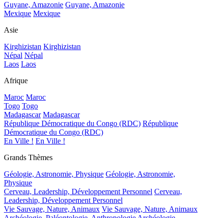
Guyane, Amazonie
Guyane, Amazonie
Mexique
Mexique
Asie
Kirghizistan
Kirghizistan
Népal
Népal
Laos
Laos
Afrique
Maroc
Maroc
Togo
Togo
Madagascar
Madagascar
République Démocratique du Congo (RDC)
République
Démocratique du Congo (RDC)
En Ville !
En Ville !
Grands Thèmes
Géologie, Astronomie, Physique
Géologie, Astronomie,
Physique
Cerveau, Leadership, Développement Personnel
Cerveau,
Leadership, Développement Personnel
Vie Sauvage, Nature, Animaux
Vie Sauvage, Nature, Animaux
Archéologie, Paléontologie, Anthropologie
Archéologie,