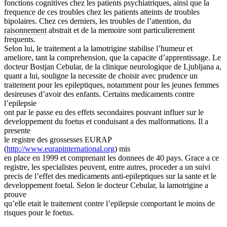
fonctions cognitives chez les patients psychiatriques, ainsi que la
frequence de ces troubles chez les patients atteints de troubles
bipolaires. Chez ces derniers, les troubles de l’attention, du
raisonnement
abstrait et de la memoire sont particulierement
frequents.
Selon lui, le traitement a la lamotrigine stabilise l’humeur et
ameliore, tant la comprehension, que la capacite d’apprentissage. Le
docteur Bostjan Cebular, de la clinique neurologique de Ljubljana a,
quant a lui, souligne la necessite de choisir avec prudence un
traitement pour les epileptiques, notamment pour les jeunes femmes
desireuses d’avoir des enfants. Certains medicaments contre
l’epilepsie
ont par le passe eu des effets secondaires pouvant influer sur le
developpement du foetus et conduisant a des malformations. Il a
presente
le registre des grossesses EURAP
(
http://www.eurapinternational.org
) mis
en place en 1999 et comprenant les donnees de 40 pays. Grace a ce
registre, les specialistes peuvent, entre autres, proceder a un suivi
precis de l’effet des medicaments anti-epileptiques sur la sante et le
developpement foetal. Selon le docteur Cebular, la lamotrigine a
prouve
qu’elle etait le traitement contre l’epilepsie comportant le moins de
risques pour le foetus.