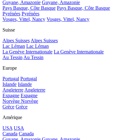
Guyane, Amazonie
Guyane, Amazonie
Pays Basque, Côte Basque
Pays Basque, Côte Basque
Pyrénées
Pyrénées
Vosges, Vittel, Nancy
Vosges, Vittel, Nancy
Suisse
Alpes Suisses
Alpes Suisses
Lac Léman
Lac Léman
La Genève Internationale
La Genève Internationale
Au Tessin
Au Tessin
Europe
Portugal
Portugal
Islande
Islande
Angleterre
Angleterre
Espagne
Espagne
Norvège
Norvège
Grèce
Grèce
Amérique
USA
USA
Canada
Canada
Guyane, Amazonie
Guyane, Amazonie