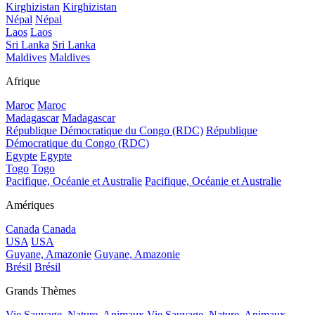
Kirghizistan
Kirghizistan
Népal
Népal
Laos
Laos
Sri Lanka
Sri Lanka
Maldives
Maldives
Afrique
Maroc
Maroc
Madagascar
Madagascar
République Démocratique du Congo (RDC)
République
Démocratique du Congo (RDC)
Egypte
Egypte
Togo
Togo
Pacifique, Océanie et Australie
Pacifique, Océanie et Australie
Amériques
Canada
Canada
USA
USA
Guyane, Amazonie
Guyane, Amazonie
Brésil
Brésil
Grands Thèmes
Vie Sauvage, Nature, Animaux
Vie Sauvage, Nature, Animaux