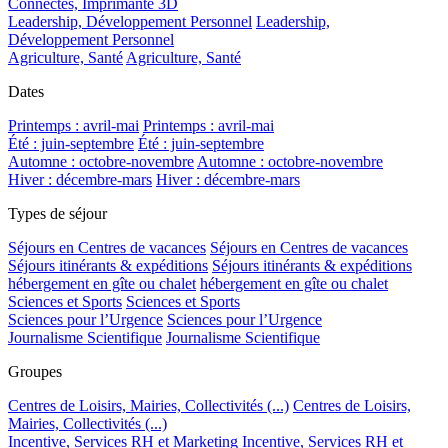
Connectés, Imprimante 3D
Leadership, Développement Personnel
Leadership,
Développement Personnel
Agriculture, Santé
Agriculture, Santé
Dates
Printemps : avril-mai
Printemps : avril-mai
Été : juin-septembre
Été : juin-septembre
Automne : octobre-novembre
Automne : octobre-novembre
Hiver : décembre-mars
Hiver : décembre-mars
Types de séjour
Séjours en Centres de vacances
Séjours en Centres de vacances
Séjours itinérants & expéditions
Séjours itinérants & expéditions
hébergement en gîte ou chalet
hébergement en gîte ou chalet
Sciences et Sports
Sciences et Sports
Sciences pour l’Urgence
Sciences pour l’Urgence
Journalisme Scientifique
Journalisme Scientifique
Groupes
Centres de Loisirs, Mairies, Collectivités (...)
Centres de Loisirs,
Mairies, Collectivités (...)
Incentive, Services RH et Marketing
Incentive, Services RH et