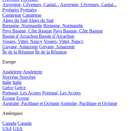
Auvergne, Cévennes, Cantal...
Auvergne, Cévennes, Cantal...
Pyrénées
Pyrénées
Camargue
Camargue
Alpes du Sud
Alpes du Sud
Bretagne, Normandie
Bretagne, Normandie
Pays Basque, Côte Basque
Pays Basque, Côte Basque
Bassin d’Arcachon
Bassin d’Arcachon
Vosges, Vittel, Nancy
Vosges, Vittel, Nancy
Guyane, Amazonie
Guyane, Amazonie
Île de la Réunion
Île de la Réunion
Europe
Angleterre
Angleterre
Norvège
Norvège
Italie
Italie
Grèce
Grèce
Portugal, Les Acores
Portugal, Les Acores
Ecosse
Ecosse
Australie, Pacifique et Océanie
Australie, Pacifique et Océanie
Amériques
Canada
Canada
USA
USA