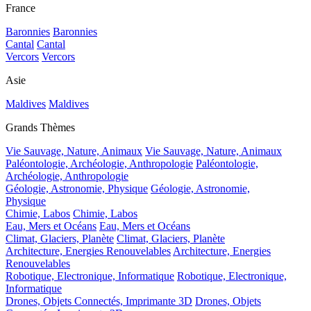
France
Baronnies
Baronnies
Cantal
Cantal
Vercors
Vercors
Asie
Maldives
Maldives
Grands Thèmes
Vie Sauvage, Nature, Animaux
Vie Sauvage, Nature, Animaux
Paléontologie, Archéologie, Anthropologie
Paléontologie,
Archéologie, Anthropologie
Géologie, Astronomie, Physique
Géologie, Astronomie,
Physique
Chimie, Labos
Chimie, Labos
Eau, Mers et Océans
Eau, Mers et Océans
Climat, Glaciers, Planète
Climat, Glaciers, Planète
Architecture, Energies Renouvelables
Architecture, Energies
Renouvelables
Robotique, Electronique, Informatique
Robotique, Electronique,
Informatique
Drones, Objets Connectés, Imprimante 3D
Drones, Objets