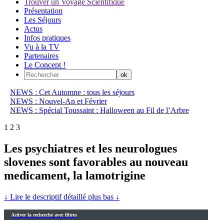
Trouver un Voyage Scientifique
Présentation
Les Séjours
Actus
Infos pratiques
Vu à la TV
Partenaires
Le Concept !
NEWS : Cet Automne : tous les séjours
NEWS : Nouvel-An et Février
NEWS : Spécial Toussaint : Halloween au Fil de l’Arbre
1
2
3
Les psychiatres et les neurologues
slovenes sont favorables au nouveau
medicament, la lamotrigine
↓ Lire le descriptif détaillé plus bas ↓
Activer la recherche avec filtres