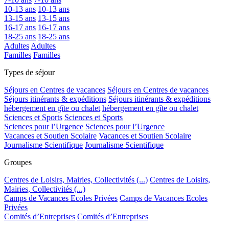
10-13 ans
10-13 ans
13-15 ans
13-15 ans
16-17 ans
16-17 ans
18-25 ans
18-25 ans
Adultes
Adultes
Familles
Familles
Types de séjour
Séjours en Centres de vacances
Séjours en Centres de vacances
Séjours itinérants & expéditions
Séjours itinérants & expéditions
hébergement en gîte ou chalet
hébergement en gîte ou chalet
Sciences et Sports
Sciences et Sports
Sciences pour l’Urgence
Sciences pour l’Urgence
Vacances et Soutien Scolaire
Vacances et Soutien Scolaire
Journalisme Scientifique
Journalisme Scientifique
Groupes
Centres de Loisirs, Mairies, Collectivités (...)
Centres de Loisirs,
Mairies, Collectivités (...)
Camps de Vacances Ecoles Privées
Camps de Vacances Ecoles
Privées
Comités d’Entreprises
Comités d’Entreprises