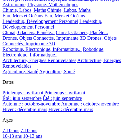
Astronomie, Physique, Mathématiques
Chimie, Labos, Maths
Chimie, Labos, Maths
Eau, Mers et Océans
Eau, Mers et Océans
Leadership, Développement Personnel
Leadership,
Développement Personnel
Climat, Glaciers, Planète...
Climat, Glaciers, Planète...
Drones, Objets Connectés, Imprimante 3D
Drones, Objets
Connectés, Imprimante 3D
Robotique, Electronique, Informatique...
Robotique,
Electronique, Informatique...
Architecture, Energies Renouvelables
Architecture, Energies
Renouvelables
Agriculture, Santé
Agriculture, Santé
Dates
Printemps : avril-mai
Printemps : avril-mai
Été : juin-septembre
Été : juin-septembre
Automne : octobre-novembre
Automne : octobre-novembre
Hiver : décembre-mars
Hiver : décembre-mars
Ages
7-10 ans
7-10 ans
10-13 ans
10-13 ans