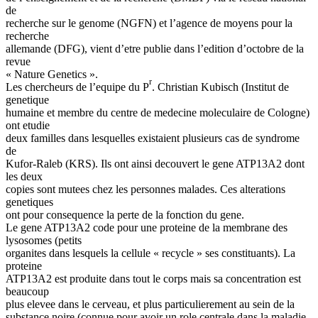
de
recherche sur le genome (NGFN) et l’agence de moyens pour la
recherche
allemande (DFG), vient d’etre publie dans l’edition d’octobre de la
revue
« Nature Genetics ».
r
Les chercheurs de l’equipe du P
. Christian Kubisch (Institut de
genetique
humaine et membre du centre de medecine moleculaire de Cologne)
ont etudie
deux familles dans lesquelles existaient plusieurs cas de syndrome
de
Kufor-Raleb (KRS). Ils ont ainsi decouvert le gene ATP13A2 dont
les deux
copies sont mutees chez les personnes malades. Ces alterations
genetiques
ont pour consequence la perte de la fonction du gene.
Le gene ATP13A2 code pour une proteine de la membrane des
lysosomes (petits
organites dans lesquels la cellule « recycle » ses constituants). La
proteine
ATP13A2 est produite dans tout le corps mais sa concentration est
beaucoup
plus elevee dans le cerveau, et plus particulierement au sein de la
substance noire (connue pour avoir un role centrale dans la maladie