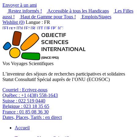
Envoyer à un ami
Restez informés !
Accessible à tous les Handicaps
Les Filles
aussi !
Haut de Gamme pour Tous !
Emplois/Stages
Wishlist (
0
)
Langue : FR
Vos Voyages Scientifiques
L’inventeur des séjours de recherches participatives et solidaires
Statut Consultatif Spécial auprès de l’ONU (ECOSOC)
Courriel :
Ecrivez-nous
Québec :
+1 (438) 558-1643
Suisse :
022 519 0440
Belgique :
023 18 35 65
France :
01 85 08 36 30
Dates, Places, Tarifs :
en direct
Accueil