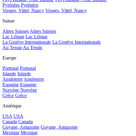
Pyrénées
Pyrénées
Vosges, Vittel, Nancy
Vosges, Vittel, Nancy
Suisse
Alpes Suisses
Alpes Suisses
Lac Léman
Lac Léman
La Genève Internationale
La Genève Internationale
Au Tessin
Au Tessin
Europe
Portugal
Portugal
Islande
Islande
Angleterre
Angleterre
Espagne
Espagne
Norvège
Norvège
Grèce
Grèce
Amérique
USA
USA
Canada
Canada
Guyane, Amazonie
Guyane, Amazonie
Mexique
Mexique