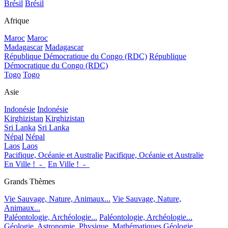
Brésil
Brésil
Afrique
Maroc
Maroc
Madagascar
Madagascar
République Démocratique du Congo (RDC)
République
Démocratique du Congo (RDC)
Togo
Togo
Asie
Indonésie
Indonésie
Kirghizistan
Kirghizistan
Sri Lanka
Sri Lanka
Népal
Népal
Laos
Laos
Pacifique, Océanie et Australie
Pacifique, Océanie et Australie
En Ville !_-_
En Ville !_-_
Grands Thèmes
Vie Sauvage, Nature, Animaux...
Vie Sauvage, Nature,
Animaux...
Paléontologie, Archéologie...
Paléontologie, Archéologie...
Géologie, Astronomie, Physique, Mathématiques
Géologie,