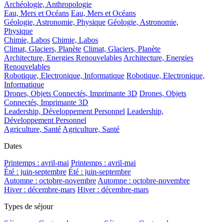
Archéologie, Anthropologie
Eau, Mers et Océans
Eau, Mers et Océans
Géologie, Astronomie, Physique
Géologie, Astronomie,
Physique
Chimie, Labos
Chimie, Labos
Climat, Glaciers, Planète
Climat, Glaciers, Planète
Architecture, Energies Renouvelables
Architecture, Energies
Renouvelables
Robotique, Electronique, Informatique
Robotique, Electronique,
Informatique
Drones, Objets Connectés, Imprimante 3D
Drones, Objets
Connectés, Imprimante 3D
Leadership, Développement Personnel
Leadership,
Développement Personnel
Agriculture, Santé
Agriculture, Santé
Dates
Printemps : avril-mai
Printemps : avril-mai
Été : juin-septembre
Été : juin-septembre
Automne : octobre-novembre
Automne : octobre-novembre
Hiver : décembre-mars
Hiver : décembre-mars
Types de séjour