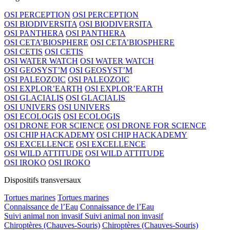
OSI PERCEPTION
OSI PERCEPTION
OSI BIODIVERSITA
OSI BIODIVERSITA
OSI PANTHERA
OSI PANTHERA
OSI CETA’BIOSPHERE
OSI CETA’BIOSPHERE
OSI CETIS
OSI CETIS
OSI WATER WATCH
OSI WATER WATCH
OSI GEOSYST’M
OSI GEOSYST’M
OSI PALEOZOIC
OSI PALEOZOIC
OSI EXPLOR’EARTH
OSI EXPLOR’EARTH
OSI GLACIALIS
OSI GLACIALIS
OSI UNIVERS
OSI UNIVERS
OSI ECOLOGIS
OSI ECOLOGIS
OSI DRONE FOR SCIENCE
OSI DRONE FOR SCIENCE
OSI CHIP HACKADEMY
OSI CHIP HACKADEMY
OSI EXCELLENCE
OSI EXCELLENCE
OSI WILD ATTITUDE
OSI WILD ATTITUDE
OSI IROKO
OSI IROKO
Dispositifs transversaux
Tortues marines
Tortues marines
Connaissance de l’Eau
Connaissance de l’Eau
Suivi animal non invasif
Suivi animal non invasif
Chiroptères (Chauves-Souris)
Chiroptères (Chauves-Souris)