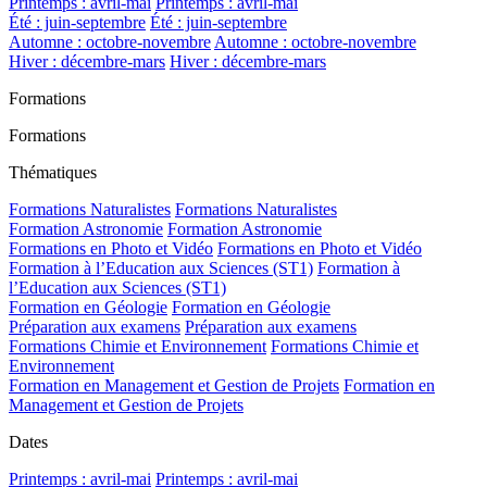
Printemps : avril-mai
Printemps : avril-mai
Été : juin-septembre
Été : juin-septembre
Automne : octobre-novembre
Automne : octobre-novembre
Hiver : décembre-mars
Hiver : décembre-mars
Formations
Formations
Thématiques
Formations Naturalistes
Formations Naturalistes
Formation Astronomie
Formation Astronomie
Formations en Photo et Vidéo
Formations en Photo et Vidéo
Formation à l’Education aux Sciences (ST1)
Formation à
l’Education aux Sciences (ST1)
Formation en Géologie
Formation en Géologie
Préparation aux examens
Préparation aux examens
Formations Chimie et Environnement
Formations Chimie et
Environnement
Formation en Management et Gestion de Projets
Formation en
Management et Gestion de Projets
Dates
Printemps : avril-mai
Printemps : avril-mai