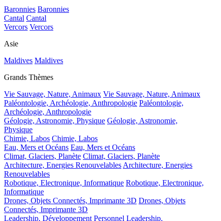
Baronnies
Baronnies
Cantal
Cantal
Vercors
Vercors
Asie
Maldives
Maldives
Grands Thèmes
Vie Sauvage, Nature, Animaux
Vie Sauvage, Nature, Animaux
Paléontologie, Archéologie, Anthropologie
Paléontologie,
Archéologie, Anthropologie
Géologie, Astronomie, Physique
Géologie, Astronomie,
Physique
Chimie, Labos
Chimie, Labos
Eau, Mers et Océans
Eau, Mers et Océans
Climat, Glaciers, Planète
Climat, Glaciers, Planète
Architecture, Energies Renouvelables
Architecture, Energies
Renouvelables
Robotique, Electronique, Informatique
Robotique, Electronique,
Informatique
Drones, Objets Connectés, Imprimante 3D
Drones, Objets
Connectés, Imprimante 3D
Leadership, Développement Personnel
Leadership,