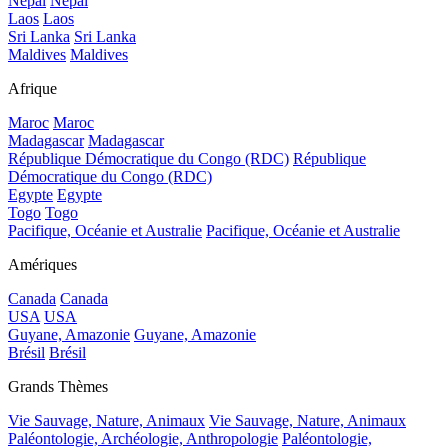
Népal
Népal
Laos
Laos
Sri Lanka
Sri Lanka
Maldives
Maldives
Afrique
Maroc
Maroc
Madagascar
Madagascar
République Démocratique du Congo (RDC)
République
Démocratique du Congo (RDC)
Egypte
Egypte
Togo
Togo
Pacifique, Océanie et Australie
Pacifique, Océanie et Australie
Amériques
Canada
Canada
USA
USA
Guyane, Amazonie
Guyane, Amazonie
Brésil
Brésil
Grands Thèmes
Vie Sauvage, Nature, Animaux
Vie Sauvage, Nature, Animaux
Paléontologie, Archéologie, Anthropologie
Paléontologie,