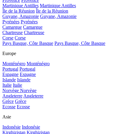
Provence
Provence
Martinique Antilles
Martinique Antilles
Île de la Réunion
Île de la Réunion
Guyane, Amazonie
Guyane, Amazonie
Pyrénées
Pyrénées
Camargue
Camargue
Chartreuse
Chartreuse
Corse
Corse
Pays Basque, Côte Basque
Pays Basque, Côte Basque
Europe
Monténégro
Monténégro
Portugal
Portugal
Espagne
Espagne
Islande
Islande
Italie
Italie
Norvège
Norvège
Angleterre
Angleterre
Grèce
Grèce
Ecosse
Ecosse
Asie
Indonésie
Indonésie
Kirghizistan
Kirghizistan