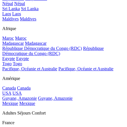
Népal
Népal
Sri Lanka
Sri Lanka
Laos
Laos
Maldives
Maldives
Afrique
Maroc
Maroc
Madagascar
Madagascar
République Démocratique du Congo (RDC)
République
Démocratique du Congo (RDC)
Egypte
Egypte
Togo
Togo
Pacifique, Océanie et Australie
Pacifique, Océanie et Australie
Amérique
Canada
Canada
USA
USA
Guyane, Amazonie
Guyane, Amazonie
Mexique
Mexique
Adultes Séjours Confort
France