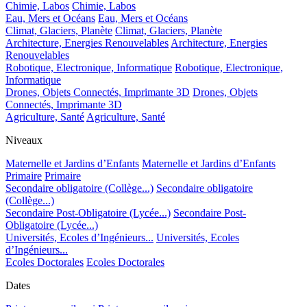
Chimie, Labos
Chimie, Labos
Eau, Mers et Océans
Eau, Mers et Océans
Climat, Glaciers, Planète
Climat, Glaciers, Planète
Architecture, Energies Renouvelables
Architecture, Energies
Renouvelables
Robotique, Electronique, Informatique
Robotique, Electronique,
Informatique
Drones, Objets Connectés, Imprimante 3D
Drones, Objets
Connectés, Imprimante 3D
Agriculture, Santé
Agriculture, Santé
Niveaux
Maternelle et Jardins d’Enfants
Maternelle et Jardins d’Enfants
Primaire
Primaire
Secondaire obligatoire (Collège...)
Secondaire obligatoire
(Collège...)
Secondaire Post-Obligatoire (Lycée...)
Secondaire Post-
Obligatoire (Lycée...)
Universités, Ecoles d’Ingénieurs...
Universités, Ecoles
d’Ingénieurs...
Ecoles Doctorales
Ecoles Doctorales
Dates