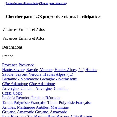
Recherche avec filtres activée (Cliquer pour désactiver)
Chercher parmi
273
projets de Sciences Participatives
Vacances Enfants et Ados
Vacances Enfants et Ados
Destinations
France
Provence
Provence
Haute-Savoie, Savoie, Vercors, Hautes Alpes, (...)
Haute-
Savoie, Savoie, Vercors, Hautes Alpes, (...)
Bretagne - Normandie
Bretagne - Normandie
Côte Atlantique
Côte Atlantique
Auvergne, Cantal...
Auvergne, Cantal...
Corse
Corse
Île de la Réunion
Île de la Réunion
Tahiti, Polynésie Française
Tahiti, Polynésie Française
Antilles, Martinique
Antilles, Martinique
Guyane, Amazonie
Guyane, Amazonie
Pays Basque, Côte Basque
Pays Basque, Côte Basque