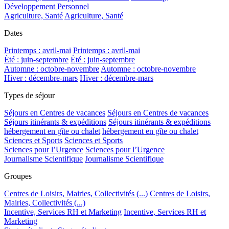
Développement Personnel
Agriculture, Santé
Agriculture, Santé
Dates
Printemps : avril-mai
Printemps : avril-mai
Été : juin-septembre
Été : juin-septembre
Automne : octobre-novembre
Automne : octobre-novembre
Hiver : décembre-mars
Hiver : décembre-mars
Types de séjour
Séjours en Centres de vacances
Séjours en Centres de vacances
Séjours itinérants & expéditions
Séjours itinérants & expéditions
hébergement en gîte ou chalet
hébergement en gîte ou chalet
Sciences et Sports
Sciences et Sports
Sciences pour l’Urgence
Sciences pour l’Urgence
Journalisme Scientifique
Journalisme Scientifique
Groupes
Centres de Loisirs, Mairies, Collectivités (...)
Centres de Loisirs,
Mairies, Collectivités (...)
Incentive, Services RH et Marketing
Incentive, Services RH et
Marketing