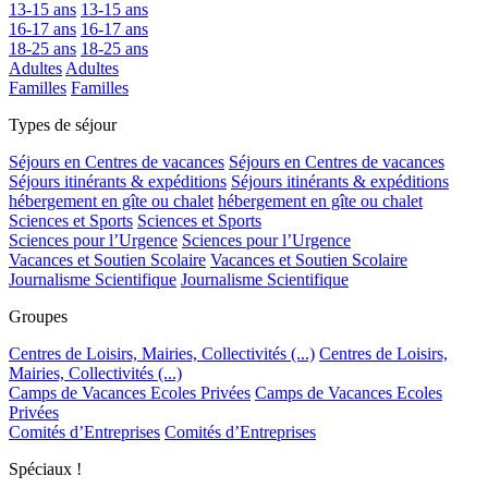
13-15 ans
13-15 ans
16-17 ans
16-17 ans
18-25 ans
18-25 ans
Adultes
Adultes
Familles
Familles
Types de séjour
Séjours en Centres de vacances
Séjours en Centres de vacances
Séjours itinérants & expéditions
Séjours itinérants & expéditions
hébergement en gîte ou chalet
hébergement en gîte ou chalet
Sciences et Sports
Sciences et Sports
Sciences pour l’Urgence
Sciences pour l’Urgence
Vacances et Soutien Scolaire
Vacances et Soutien Scolaire
Journalisme Scientifique
Journalisme Scientifique
Groupes
Centres de Loisirs, Mairies, Collectivités (...)
Centres de Loisirs,
Mairies, Collectivités (...)
Camps de Vacances Ecoles Privées
Camps de Vacances Ecoles
Privées
Comités d’Entreprises
Comités d’Entreprises
Spéciaux !