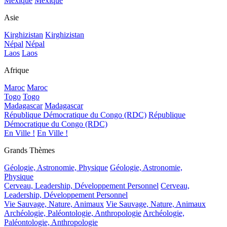
Mexique
Mexique
Asie
Kirghizistan
Kirghizistan
Népal
Népal
Laos
Laos
Afrique
Maroc
Maroc
Togo
Togo
Madagascar
Madagascar
République Démocratique du Congo (RDC)
République
Démocratique du Congo (RDC)
En Ville !
En Ville !
Grands Thèmes
Géologie, Astronomie, Physique
Géologie, Astronomie,
Physique
Cerveau, Leadership, Développement Personnel
Cerveau,
Leadership, Développement Personnel
Vie Sauvage, Nature, Animaux
Vie Sauvage, Nature, Animaux
Archéologie, Paléontologie, Anthropologie
Archéologie,
Paléontologie, Anthropologie