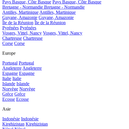
Pays Basque, Côte Basque
Pays Basque, Côte Basque
Bretagne - Normandie
Bretagne - Normandie
Antilles, Martinique
Antilles, Martinique
Guyane, Amazonie
Guyane, Amazonie
Île de la Réunion
Île de la Réunion
Pyrénées
Pyrénées
Vosges, Vittel, Nancy
Vosges, Vittel, Nancy
Chartreuse
Chartreuse
Corse
Corse
Europe
Portugal
Portugal
Angleterre
Angleterre
Espagne
Espagne
Italie
Italie
Islande
Islande
Norvège
Norvège
Grèce
Grèce
Ecosse
Ecosse
Asie
Indonésie
Indonésie
Kirghizistan
Kirghizistan