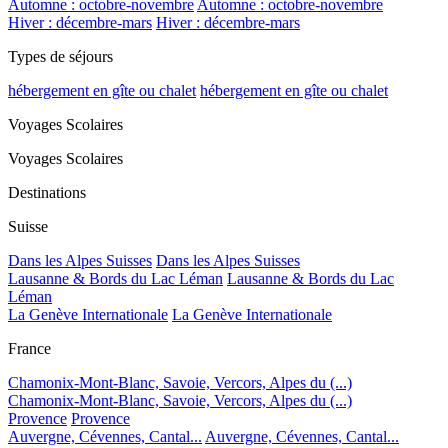
Automne : octobre-novembre
Automne : octobre-novembre
Hiver : décembre-mars
Hiver : décembre-mars
Types de séjours
hébergement en gîte ou chalet
hébergement en gîte ou chalet
Voyages Scolaires
Voyages Scolaires
Destinations
Suisse
Dans les Alpes Suisses
Dans les Alpes Suisses
Lausanne & Bords du Lac Léman
Lausanne & Bords du Lac
Léman
La Genève Internationale
La Genève Internationale
France
Chamonix-Mont-Blanc, Savoie, Vercors, Alpes du (...)
Chamonix-Mont-Blanc, Savoie, Vercors, Alpes du (...)
Provence
Provence
Auvergne, Cévennes, Cantal...
Auvergne, Cévennes, Cantal...