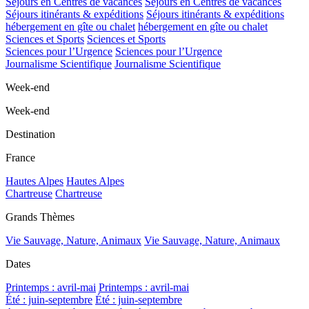
Séjours en Centres de vacances
Séjours en Centres de vacances
Séjours itinérants & expéditions
Séjours itinérants & expéditions
hébergement en gîte ou chalet
hébergement en gîte ou chalet
Sciences et Sports
Sciences et Sports
Sciences pour l’Urgence
Sciences pour l’Urgence
Journalisme Scientifique
Journalisme Scientifique
Week-end
Week-end
Destination
France
Hautes Alpes
Hautes Alpes
Chartreuse
Chartreuse
Grands Thèmes
Vie Sauvage, Nature, Animaux
Vie Sauvage, Nature, Animaux
Dates
Printemps : avril-mai
Printemps : avril-mai
Été : juin-septembre
Été : juin-septembre