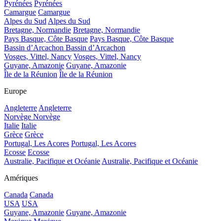
Pyrénées
Pyrénées
Camargue
Camargue
Alpes du Sud
Alpes du Sud
Bretagne, Normandie
Bretagne, Normandie
Pays Basque, Côte Basque
Pays Basque, Côte Basque
Bassin d’Arcachon
Bassin d’Arcachon
Vosges, Vittel, Nancy
Vosges, Vittel, Nancy
Guyane, Amazonie
Guyane, Amazonie
Île de la Réunion
Île de la Réunion
Europe
Angleterre
Angleterre
Norvège
Norvège
Italie
Italie
Grèce
Grèce
Portugal, Les Acores
Portugal, Les Acores
Ecosse
Ecosse
Australie, Pacifique et Océanie
Australie, Pacifique et Océanie
Amériques
Canada
Canada
USA
USA
Guyane, Amazonie
Guyane, Amazonie