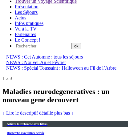
Trouver un Voyage Scientifique
Présentation
Les Séjours
Actus
Infos pratiques
Vu à la TV
Partenaires
Le Concept !
NEWS : Cet Automne : tous les séjours
NEWS : Nouvel-An et Février
NEWS : Spécial Toussaint : Halloween au Fil de l’Arbre
1
2
3
Maladies neurodegeneratives : un
nouveau gene decouvert
↓ Lire le descriptif détaillé plus bas ↓
Activer la recherche avec filtres
Recherche avec filtres activée