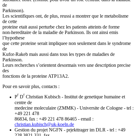
de
Parkinson).
Les scientifiques ont, de plus, reussi a montrer que le metabolisme
de cette
proteine etait aussi perturbe chez les patients atteints de forme
non-hereditaire de la maladie de Parkinson. Ils ont ainsi emis
l’hypothese
que cette proteine serait impliquee non seulement dans le syndrome
de
Kufor-Rakeb mais aussi dans tous les types de maladies de
Parkinson.
Leurs recherches s’orientent desormais vers une description precise
des
fonctions de la proteine ATP13A2.
Pour en savoir plus, contacts :
r
r
P
D
Christian Kubisch - Institut de genetique humaine et
centre de
medecine moleculaire (ZMMK) - Universite de Cologne - tel :
+49 221 478
86834, fax : +49 221 478 86465 - email :
christian.kubisch
@
uk-koeln.de
Gestion du projet NGFN - prjekttrager im DLR - tel : +49
228 3821 331, fax