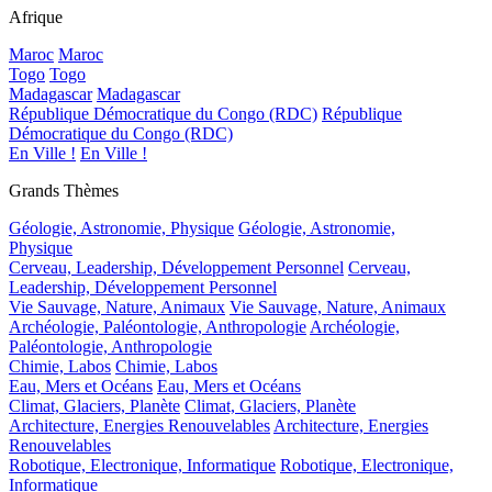
Afrique
Maroc
Maroc
Togo
Togo
Madagascar
Madagascar
République Démocratique du Congo (RDC)
République
Démocratique du Congo (RDC)
En Ville !
En Ville !
Grands Thèmes
Géologie, Astronomie, Physique
Géologie, Astronomie,
Physique
Cerveau, Leadership, Développement Personnel
Cerveau,
Leadership, Développement Personnel
Vie Sauvage, Nature, Animaux
Vie Sauvage, Nature, Animaux
Archéologie, Paléontologie, Anthropologie
Archéologie,
Paléontologie, Anthropologie
Chimie, Labos
Chimie, Labos
Eau, Mers et Océans
Eau, Mers et Océans
Climat, Glaciers, Planète
Climat, Glaciers, Planète
Architecture, Energies Renouvelables
Architecture, Energies
Renouvelables
Robotique, Electronique, Informatique
Robotique, Electronique,
Informatique