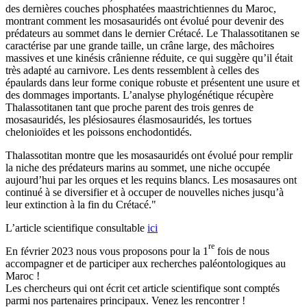
des dernières couches phosphatées maastrichtiennes du Maroc,
montrant comment les mosasauridés ont évolué pour devenir des
prédateurs au sommet dans le dernier Crétacé. Le Thalassotitanen se
caractérise par une grande taille, un crâne large, des mâchoires
massives et une kinésis crânienne réduite, ce qui suggère qu’il était
très adapté au carnivore. Les dents ressemblent à celles des
épaulards dans leur forme conique robuste et présentent une usure et
des dommages importants. L’analyse phylogénétique récupère
Thalassotitanen tant que proche parent des trois genres de
mosasauridés, les plésiosaures élasmosauridés, les tortues
chelonioïdes et les poissons enchodontidés.
Thalassotitan montre que les mosasauridés ont évolué pour remplir
la niche des prédateurs marins au sommet, une niche occupée
aujourd’hui par les orques et les requins blancs. Les mosasaures ont
continué à se diversifier et à occuper de nouvelles niches jusqu’à
leur extinction à la fin du Crétacé."
L’article scientifique consultable
ici
re
En février 2023 nous vous proposons pour la 1
fois de nous
accompagner et de participer aux recherches paléontologiques au
Maroc !
Les chercheurs qui ont écrit cet article scientifique sont comptés
parmi nos partenaires principaux. Venez les rencontrer !