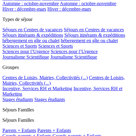
Automne : octobre-novembre
Automne : octobre-novembre
Hiver : décembre-mars
Hiver : décembre-mars
Types de séjour
Séjours en Centres de vacances
Séjours en Centres de vacances
Séjours itinérants & expéditions
Séjours itinérants & expéditions
hébergement en gîte ou chalet
hébergement en gîte ou chalet
Sciences et Sports
Sciences et Sports
Sciences pour l’Urgence
Sciences pour l’Urgence
Journalisme Scientifique
Journalisme Scientifique
Groupes
Centres de Loisirs, Mairies, Collectivités (...)
Centres de Loisirs,
Mairies, Collectivités (...)
Incentive, Services RH et Marketing
Incentive, Services RH et
Marketing
Stages étudiants
Stages étudiants
Séjours Familles
Séjours Familles
Parents + Enfants
Parents + Enfants
Grands-parents + Enfants
Grands-parents + Enfants