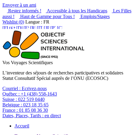
Envoyer à un ami
Restez informés !
Accessible à tous les Handicaps
Les Filles
aussi !
Haut de Gamme pour Tous !
Emplois/Stages
Wishlist (
0
)
Langue : FR
Vos Voyages Scientifiques
L’inventeur des séjours de recherches participatives et solidaires
Statut Consultatif Spécial auprès de l’ONU (ECOSOC)
Courriel :
Ecrivez-nous
Québec :
+1 (438) 558-1643
Suisse :
022 519 0440
Belgique :
023 18 35 65
France :
01 85 08 36 30
Dates, Places, Tarifs :
en direct
Accueil