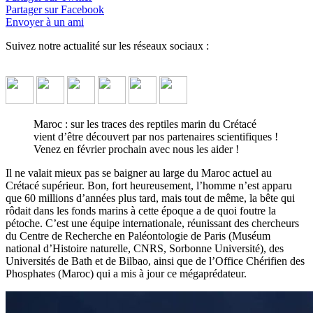
Partager sur Facebook
Envoyer à un ami
Suivez notre actualité sur les réseaux sociaux :
Maroc : sur les traces des reptiles marin du Crétacé
vient d’être découvert par nos partenaires scientifiques !
Venez en février prochain avec nous les aider !
Maroc : des Reptiles marins du
Il ne valait mieux pas se baigner au large du Maroc actuel au
Crétacé supérieur. Bon, fort heureusement, l’homme n’est apparu
Crétacé viennent d’être découverts par
que 60 millions d’années plus tard, mais tout de même, la bête qui
nos partenaires scientifiques !
rôdait dans les fonds marins à cette époque a de quoi foutre la
pétoche. C’est une équipe internationale, réunissant des chercheurs
du Centre de Recherche en Paléontologie de Paris (Muséum
Maroc : sur les traces des reptiles marin du Crétacé vient d’être
national d’Histoire naturelle, CNRS, Sorbonne Université), des
découvert par nos partenaires scientifiques ! Venez en février
Universités de Bath et de Bilbao, ainsi que de l’Office Chérifien des
prochain avec nous les aider !
↓ Lire le descriptif détaillé plus
Phosphates (Maroc) qui a mis à jour ce mégaprédateur.
bas ↓