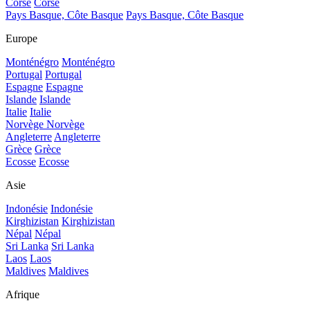
Corse
Corse
Pays Basque, Côte Basque
Pays Basque, Côte Basque
Europe
Monténégro
Monténégro
Portugal
Portugal
Espagne
Espagne
Islande
Islande
Italie
Italie
Norvège
Norvège
Angleterre
Angleterre
Grèce
Grèce
Ecosse
Ecosse
Asie
Indonésie
Indonésie
Kirghizistan
Kirghizistan
Népal
Népal
Sri Lanka
Sri Lanka
Laos
Laos
Maldives
Maldives
Afrique