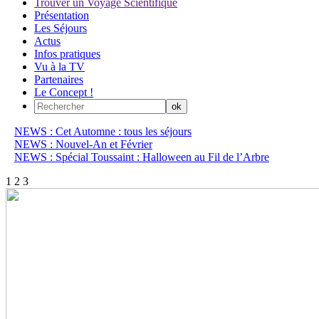
Trouver un Voyage Scientifique
Présentation
Les Séjours
Actus
Infos pratiques
Vu à la TV
Partenaires
Le Concept !
NEWS : Cet Automne : tous les séjours
NEWS : Nouvel-An et Février
NEWS : Spécial Toussaint : Halloween au Fil de l’Arbre
1
2
3