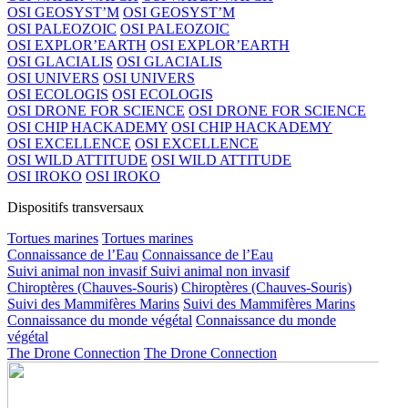
OSI GEOSYST’M
OSI GEOSYST’M
OSI PALEOZOIC
OSI PALEOZOIC
OSI EXPLOR’EARTH
OSI EXPLOR’EARTH
OSI GLACIALIS
OSI GLACIALIS
OSI UNIVERS
OSI UNIVERS
OSI ECOLOGIS
OSI ECOLOGIS
OSI DRONE FOR SCIENCE
OSI DRONE FOR SCIENCE
OSI CHIP HACKADEMY
OSI CHIP HACKADEMY
OSI EXCELLENCE
OSI EXCELLENCE
OSI WILD ATTITUDE
OSI WILD ATTITUDE
OSI IROKO
OSI IROKO
Dispositifs transversaux
Tortues marines
Tortues marines
Connaissance de l’Eau
Connaissance de l’Eau
Suivi animal non invasif
Suivi animal non invasif
Chiroptères (Chauves-Souris)
Chiroptères (Chauves-Souris)
Suivi des Mammifères Marins
Suivi des Mammifères Marins
Connaissance du monde végétal
Connaissance du monde
végétal
The Drone Connection
The Drone Connection