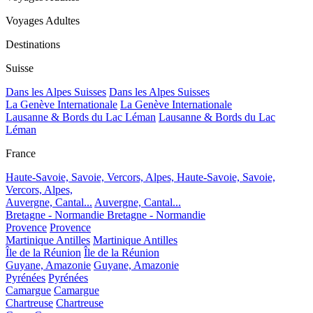
Voyages Adultes
Destinations
Suisse
Dans les Alpes Suisses
Dans les Alpes Suisses
La Genève Internationale
La Genève Internationale
Lausanne & Bords du Lac Léman
Lausanne & Bords du Lac
Léman
France
Haute-Savoie, Savoie, Vercors, Alpes,
Haute-Savoie, Savoie,
Vercors, Alpes,
Auvergne, Cantal...
Auvergne, Cantal...
Bretagne - Normandie
Bretagne - Normandie
Provence
Provence
Martinique Antilles
Martinique Antilles
Île de la Réunion
Île de la Réunion
Guyane, Amazonie
Guyane, Amazonie
Pyrénées
Pyrénées
Camargue
Camargue
Chartreuse
Chartreuse