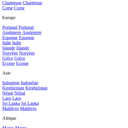
Chartreuse
Chartreuse
Corse
Corse
Europe
Portugal
Portugal
Angleterre
Angleterre
Espagne
Espagne
Italie
Italie
Islande
Islande
Norvège
Norvège
Grèce
Grèce
Ecosse
Ecosse
Asie
Indonésie
Indonésie
Kirghizistan
Kirghizistan
Népal
Népal
Laos
Laos
Sri Lanka
Sri Lanka
Maldives
Maldives
Afrique
Maroc
Maroc