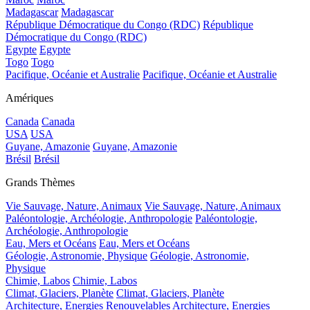
Madagascar
Madagascar
République Démocratique du Congo (RDC)
République
Démocratique du Congo (RDC)
Egypte
Egypte
Togo
Togo
Pacifique, Océanie et Australie
Pacifique, Océanie et Australie
Amériques
Canada
Canada
USA
USA
Guyane, Amazonie
Guyane, Amazonie
Brésil
Brésil
Grands Thèmes
Vie Sauvage, Nature, Animaux
Vie Sauvage, Nature, Animaux
Paléontologie, Archéologie, Anthropologie
Paléontologie,
Archéologie, Anthropologie
Eau, Mers et Océans
Eau, Mers et Océans
Géologie, Astronomie, Physique
Géologie, Astronomie,
Physique
Chimie, Labos
Chimie, Labos
Climat, Glaciers, Planète
Climat, Glaciers, Planète
Architecture, Energies Renouvelables
Architecture, Energies