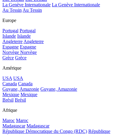
La Genève Internationale
La Genève Internationale
Au Tessin
Au Tessin
Europe
Portugal
Portugal
Islande
Islande
Angleterre
Angleterre
Espagne
Espagne
Norvège
Norvège
Grèce
Grèce
Amérique
USA
USA
Canada
Canada
Guyane, Amazonie
Guyane, Amazonie
Mexique
Mexique
Brésil
Brésil
Afrique
Maroc
Maroc
Madagascar
Madagascar
République Démocratique du Congo (RDC)
République