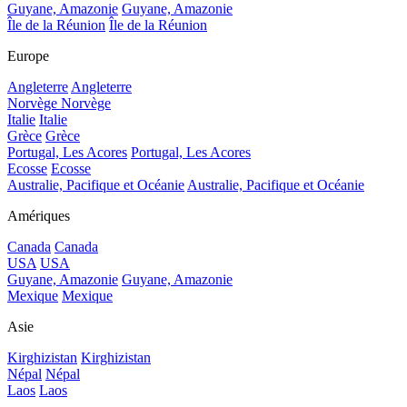
Guyane, Amazonie
Guyane, Amazonie
Île de la Réunion
Île de la Réunion
Europe
Angleterre
Angleterre
Norvège
Norvège
Italie
Italie
Grèce
Grèce
Portugal, Les Acores
Portugal, Les Acores
Ecosse
Ecosse
Australie, Pacifique et Océanie
Australie, Pacifique et Océanie
Amériques
Canada
Canada
USA
USA
Guyane, Amazonie
Guyane, Amazonie
Mexique
Mexique
Asie
Kirghizistan
Kirghizistan
Népal
Népal
Laos
Laos