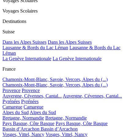
Voyages Scolaires
Voyages Scolaires
Destinations
Suisse
Dans les Alpes Suisses
Dans les Alpes Suisses
Lausanne & Bords du Lac Léman
Lausanne & Bords du Lac
Léman
La Genève Internationale
La Genève Internationale
France
Chamonix-Mont-Blanc, Savoie, Vercors, Alpes du (...)
Chamonix-Mont-Blanc, Savoie, Vercors, Alpes du (...)
Provence
Provence
Auvergne, Cévennes, Cantal...
Auvergne, Cévennes, Cantal...
Pyrénées
Pyrénées
Camargue
Camargue
Alpes du Sud
Alpes du Sud
Bretagne, Normandie
Bretagne, Normandie
Pays Basque, Côte Basque
Pays Basque, Côte Basque
Bassin d’Arcachon
Bassin d’Arcachon
Vosges, Vittel, Nancy
Vosges, Vittel, Nancy