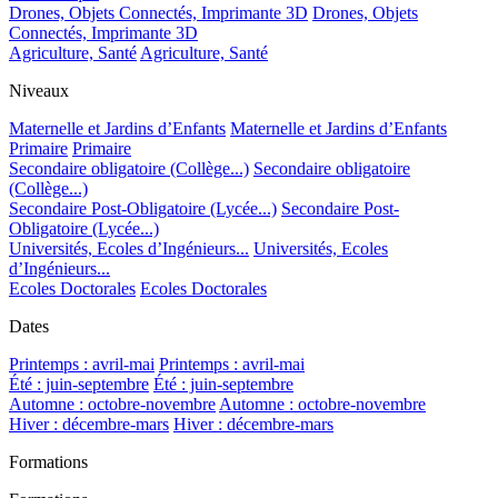
Drones, Objets Connectés, Imprimante 3D
Drones, Objets
Connectés, Imprimante 3D
Agriculture, Santé
Agriculture, Santé
Niveaux
Maternelle et Jardins d’Enfants
Maternelle et Jardins d’Enfants
Primaire
Primaire
Secondaire obligatoire (Collège...)
Secondaire obligatoire
(Collège...)
Secondaire Post-Obligatoire (Lycée...)
Secondaire Post-
Obligatoire (Lycée...)
Universités, Ecoles d’Ingénieurs...
Universités, Ecoles
d’Ingénieurs...
Ecoles Doctorales
Ecoles Doctorales
Dates
Printemps : avril-mai
Printemps : avril-mai
Été : juin-septembre
Été : juin-septembre
Automne : octobre-novembre
Automne : octobre-novembre
Hiver : décembre-mars
Hiver : décembre-mars
Formations