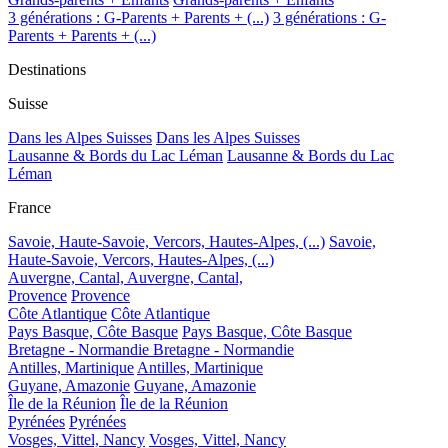
3 générations : G-Parents + Parents + (...)
3 générations : G-
Parents + Parents + (...)
Destinations
Suisse
Dans les Alpes Suisses
Dans les Alpes Suisses
Lausanne & Bords du Lac Léman
Lausanne & Bords du Lac
Léman
France
Savoie, Haute-Savoie, Vercors, Hautes-Alpes, (...)
Savoie,
Haute-Savoie, Vercors, Hautes-Alpes, (...)
Auvergne, Cantal,
Auvergne, Cantal,
Provence
Provence
Côte Atlantique
Côte Atlantique
Pays Basque, Côte Basque
Pays Basque, Côte Basque
Bretagne - Normandie
Bretagne - Normandie
Antilles, Martinique
Antilles, Martinique
Guyane, Amazonie
Guyane, Amazonie
Île de la Réunion
Île de la Réunion
Pyrénées
Pyrénées
Vosges, Vittel, Nancy
Vosges, Vittel, Nancy