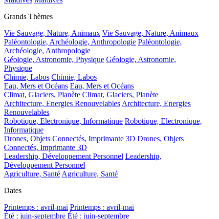
Grands Thèmes
Vie Sauvage, Nature, Animaux
Vie Sauvage, Nature, Animaux
Paléontologie, Archéologie, Anthropologie
Paléontologie,
Archéologie, Anthropologie
Géologie, Astronomie, Physique
Géologie, Astronomie,
Physique
Chimie, Labos
Chimie, Labos
Eau, Mers et Océans
Eau, Mers et Océans
Climat, Glaciers, Planète
Climat, Glaciers, Planète
Architecture, Energies Renouvelables
Architecture, Energies
Renouvelables
Robotique, Electronique, Informatique
Robotique, Electronique,
Informatique
Drones, Objets Connectés, Imprimante 3D
Drones, Objets
Connectés, Imprimante 3D
Leadership, Développement Personnel
Leadership,
Développement Personnel
Agriculture, Santé
Agriculture, Santé
Dates
Printemps : avril-mai
Printemps : avril-mai
Été : juin-septembre
Été : juin-septembre