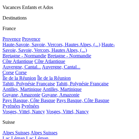
Vacances Enfants et Ados
Destinations
France
Provence
Provence
Haute-Savoie, Savoie, Vercors, Hautes Alpes, (...)
Haute-
Savoie, Savoie, Vercors, Hautes Alpes, (...)
Bretagne - Normandie
Bretagne - Normandie
Côte Atlantique
Côte Atlantique
Auvergne, Cantal...
Auvergne, Cantal...
Corse
Corse
Île de la Réunion
Île de la Réunion
Tahiti, Polynésie Française
Tahiti, Polynésie Française
Antilles, Martinique
Antilles, Martinique
Guyane, Amazonie
Guyane, Amazonie
Pays Basque, Côte Basque
Pays Basque, Côte Basque
Pyrénées
Pyrénées
Vosges, Vittel, Nancy
Vosges, Vittel, Nancy
Suisse
Alpes Suisses
Alpes Suisses
Lac Léman
Lac Léman