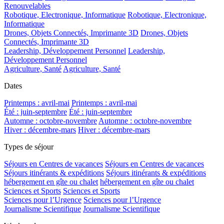
Renouvelables
Robotique, Electronique, Informatique
Robotique, Electronique,
Informatique
Drones, Objets Connectés, Imprimante 3D
Drones, Objets
Connectés, Imprimante 3D
Leadership, Développement Personnel
Leadership,
Développement Personnel
Agriculture, Santé
Agriculture, Santé
Dates
Printemps : avril-mai
Printemps : avril-mai
Été : juin-septembre
Été : juin-septembre
Automne : octobre-novembre
Automne : octobre-novembre
Hiver : décembre-mars
Hiver : décembre-mars
Types de séjour
Séjours en Centres de vacances
Séjours en Centres de vacances
Séjours itinérants & expéditions
Séjours itinérants & expéditions
hébergement en gîte ou chalet
hébergement en gîte ou chalet
Sciences et Sports
Sciences et Sports
Sciences pour l’Urgence
Sciences pour l’Urgence
Journalisme Scientifique
Journalisme Scientifique