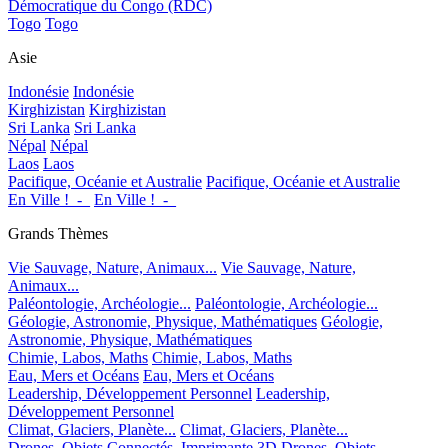
Démocratique du Congo (RDC)
Togo
Togo
Asie
Indonésie
Indonésie
Kirghizistan
Kirghizistan
Sri Lanka
Sri Lanka
Népal
Népal
Laos
Laos
Pacifique, Océanie et Australie
Pacifique, Océanie et Australie
En Ville !_-_
En Ville !_-_
Grands Thèmes
Vie Sauvage, Nature, Animaux...
Vie Sauvage, Nature,
Animaux...
Paléontologie, Archéologie...
Paléontologie, Archéologie...
Géologie, Astronomie, Physique, Mathématiques
Géologie,
Astronomie, Physique, Mathématiques
Chimie, Labos, Maths
Chimie, Labos, Maths
Eau, Mers et Océans
Eau, Mers et Océans
Leadership, Développement Personnel
Leadership,
Développement Personnel
Climat, Glaciers, Planète...
Climat, Glaciers, Planète...
Drones, Objets Connectés, Imprimante 3D
Drones, Objets