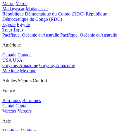
Maroc
Maroc
Madagascar
Madagascar
République Démocratique du Congo (RDC)
République
Démocratique du Congo (RDC)
Egypte
Egypte
Togo
Togo
Pacifique, Océanie et Australie
Pacifique, Océanie et Australie
Amérique
Canada
Canada
USA
USA
Guyane, Amazonie
Guyane, Amazonie
Mexique
Mexique
Adultes Séjours Confort
France
Baronnies
Baronnies
Cantal
Cantal
Vercors
Vercors
Asie
Maldives
Maldives