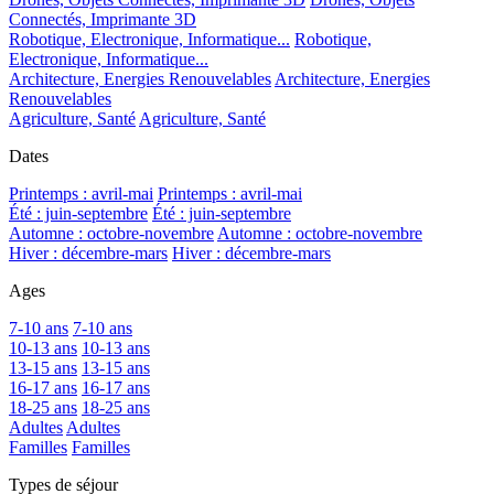
Connectés, Imprimante 3D
Robotique, Electronique, Informatique...
Robotique,
Electronique, Informatique...
Architecture, Energies Renouvelables
Architecture, Energies
Renouvelables
Agriculture, Santé
Agriculture, Santé
Dates
Printemps : avril-mai
Printemps : avril-mai
Été : juin-septembre
Été : juin-septembre
Automne : octobre-novembre
Automne : octobre-novembre
Hiver : décembre-mars
Hiver : décembre-mars
Ages
7-10 ans
7-10 ans
10-13 ans
10-13 ans
13-15 ans
13-15 ans
16-17 ans
16-17 ans
18-25 ans
18-25 ans
Adultes
Adultes
Familles
Familles
Types de séjour