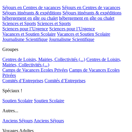
Séjours en Centres de vacances
Séjours en Centres de vacances
Séjours itinérants & expéditions
Séjours itinérants & expéditions
hébergement en gîte ou chalet
hébergement en gîte ou chalet
Sciences et Sports
Sciences et Sports
Sciences pour l’Urgence
Sciences pour l’Urgence
Vacances et Soutien Scolaire
Vacances et Soutien Scolaire
Journalisme Scientifique
Journalisme Scientifique
Groupes
Centres de Loisirs, Mairies, Collectivités (...)
Centres de Loisirs,
Mairies, Collectivités (...)
Camps de Vacances Ecoles Privées
Camps de Vacances Ecoles
Privées
Comités d’Entreprises
Comités d’Entreprises
Spéciaux !
Soutien Scolaire
Soutien Scolaire
Autres...
Anciens Séjours
Anciens Séjours
Voyages Adultes