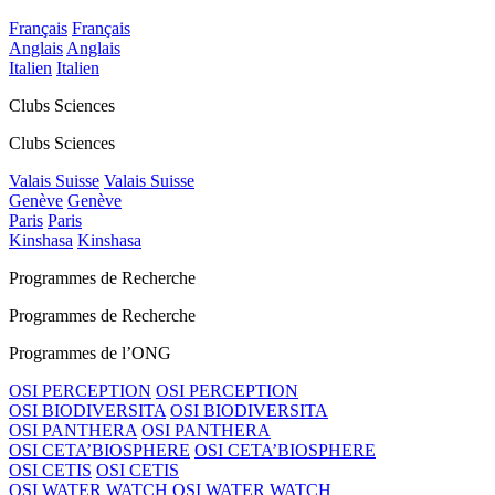
Français
Français
Anglais
Anglais
Italien
Italien
Clubs Sciences
Clubs Sciences
Valais Suisse
Valais Suisse
Genève
Genève
Paris
Paris
Kinshasa
Kinshasa
Programmes de Recherche
Programmes de Recherche
Programmes de l’ONG
OSI PERCEPTION
OSI PERCEPTION
OSI BIODIVERSITA
OSI BIODIVERSITA
OSI PANTHERA
OSI PANTHERA
OSI CETA’BIOSPHERE
OSI CETA’BIOSPHERE
OSI CETIS
OSI CETIS
OSI WATER WATCH
OSI WATER WATCH