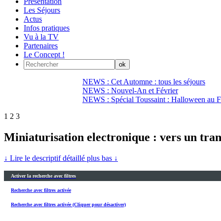
Présentation
Les Séjours
Actus
Infos pratiques
Vu à la TV
Partenaires
Le Concept !
NEWS : Cet Automne : tous les séjours
NEWS : Nouvel-An et Février
NEWS : Spécial Toussaint : Halloween au Fi
1
2
3
Miniaturisation electronique : vers un tra
↓ Lire le descriptif détaillé plus bas ↓
Activer la recherche avec filtres
Recherche avec filtres activée
Recherche avec filtres activée (Cliquer pour désactiver)