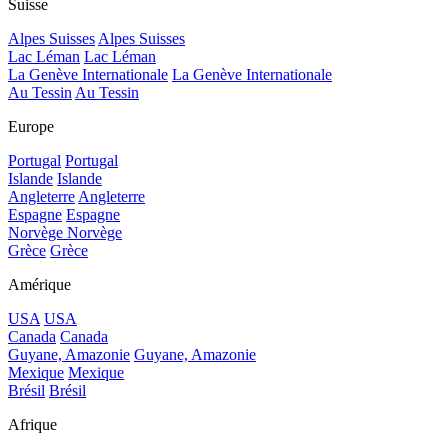
Suisse
Alpes Suisses
Alpes Suisses
Lac Léman
Lac Léman
La Genève Internationale
La Genève Internationale
Au Tessin
Au Tessin
Europe
Portugal
Portugal
Islande
Islande
Angleterre
Angleterre
Espagne
Espagne
Norvège
Norvège
Grèce
Grèce
Amérique
USA
USA
Canada
Canada
Guyane, Amazonie
Guyane, Amazonie
Mexique
Mexique
Brésil
Brésil
Afrique