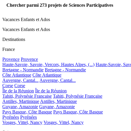
Chercher parmi
273
projets de Sciences Participatives
Vacances Enfants et Ados
Vacances Enfants et Ados
Destinations
France
Provence
Provence
Haute-Savoie, Savoie, Vercors, Hautes Alpes, (...)
Haute-Savoie, Savoi
Bretagne - Normandie
Bretagne - Normandie
Côte Atlantique
Côte Atlantique
Auvergne, Cantal...
Auvergne, Cantal...
Corse
Corse
Île de la Réunion
Île de la Réunion
Tahiti, Polynésie Française
Tahiti, Polynésie Française
Antilles, Martinique
Antilles, Martinique
Guyane, Amazonie
Guyane, Amazonie
Pays Basque, Côte Basque
Pays Basque, Côte Basque
Pyrénées
Pyrénées
Vosges, Vittel, Nancy
Vosges, Vittel, Nancy