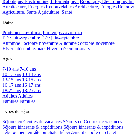
Robotique, Electronique, Informatique...
Robotique, Electronique, Inf
Architecture, Energies Renouvelables
Architecture, Energies Renouve
Agriculture, Santé
Agriculture, Santé
Dates
Printemps : avril-mai
Printemps : avril-mai
Été : juin-septembre
Été : juin-septembre
Automne : octobre-novembre
Automne : octobre-novembre
Hiver : décembre-mars
Hiver : décembre-mars
Ages
7-10 ans
7-10 ans
10-13 ans
10-13 ans
13-15 ans
13-15 ans
16-17 ans
16-17 ans
18-25 ans
18-25 ans
Adultes
Adultes
Familles
Familles
Types de séjour
Séjours en Centres de vacances
Séjours en Centres de vacances
Séjours itinérants & expéditions
Séjours itinérants & expéditions
hébergement en gîte ou chalet
hébergement en gîte ou chalet