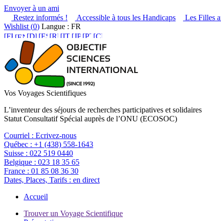
Envoyer à un ami
Restez informés !
Accessible à tous les Handicaps
Les Filles a
Wishlist (
0
)
Langue : FR
Vos Voyages Scientifiques
L’inventeur des séjours de recherches participatives et solidaires
Statut Consultatif Spécial auprès de l’ONU (ECOSOC)
Courriel :
Ecrivez-nous
Québec :
+1 (438) 558-1643
Suisse :
022 519 0440
Belgique :
023 18 35 65
France :
01 85 08 36 30
Dates, Places, Tarifs :
en direct
Accueil
Trouver un Voyage Scientifique