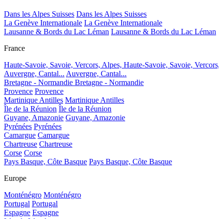
Dans les Alpes Suisses
Dans les Alpes Suisses
La Genève Internationale
La Genève Internationale
Lausanne & Bords du Lac Léman
Lausanne & Bords du Lac Léman
France
Haute-Savoie, Savoie, Vercors, Alpes,
Haute-Savoie, Savoie, Vercors
Auvergne, Cantal...
Auvergne, Cantal...
Bretagne - Normandie
Bretagne - Normandie
Provence
Provence
Martinique Antilles
Martinique Antilles
Île de la Réunion
Île de la Réunion
Guyane, Amazonie
Guyane, Amazonie
Pyrénées
Pyrénées
Camargue
Camargue
Chartreuse
Chartreuse
Corse
Corse
Pays Basque, Côte Basque
Pays Basque, Côte Basque
Europe
Monténégro
Monténégro
Portugal
Portugal
Espagne
Espagne