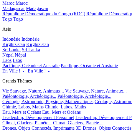
Maroc
Maroc
Madagascar
Madagascar
République Démocratique du Congo (RDC)
République Démocrati
Togo
Togo
Asie
Indonésie
Indonésie
Kirghizistan
Kirghizistan
Sri Lanka
Sri Lanka
Népal
Népal
Laos
Laos
Pacifique, Océanie et Australie
Pacifique, Océanie et Australie
En Ville !_-_
En Ville !_-_
Grands Thèmes
Vie Sauvage, Nature, Animaux...
Vie Sauvage, Nature, Animaux...
Paléontologie, Archéologie...
Paléontologie, Archéologie...
Géologie, Astronomie, Physique, Mathématiques
Géologie, Astronom
Chimie, Labos, Maths
Chimie, Labos, Maths
Eau, Mers et Océans
Eau, Mers et Océans
Leadership, Développement Personnel
Leadership, Développement P
Climat, Glaciers, Planète...
Climat, Glaciers, Planète...
Drones, Objets Connectés, Imprimante 3D
Drones, Objets Connectés