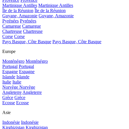
Provence
Provence
Martinique Antilles
Martinique Antilles
Île de la Réunion
Île de la Réunion
Guyane, Amazonie
Guyane, Amazonie
Pyrénées
Pyrénées
Camargue
Camargue
Chartreuse
Chartreuse
Corse
Corse
Pays Basque, Côte Basque
Pays Basque, Côte Basque
Europe
Monténégro
Monténégro
Portugal
Portugal
Espagne
Espagne
Islande
Islande
Italie
Italie
Norvège
Norvège
Angleterre
Angleterre
Grèce
Grèce
Ecosse
Ecosse
Asie
Indonésie
Indonésie
Kirghizistan
Kirghizistan