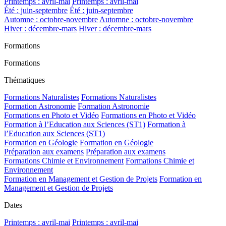
Printemps : avril-mai
Printemps : avril-mai
Été : juin-septembre
Été : juin-septembre
Automne : octobre-novembre
Automne : octobre-novembre
Hiver : décembre-mars
Hiver : décembre-mars
Formations
Formations
Thématiques
Formations Naturalistes
Formations Naturalistes
Formation Astronomie
Formation Astronomie
Formations en Photo et Vidéo
Formations en Photo et Vidéo
Formation à l’Education aux Sciences (ST1)
Formation à
l’Education aux Sciences (ST1)
Formation en Géologie
Formation en Géologie
Préparation aux examens
Préparation aux examens
Formations Chimie et Environnement
Formations Chimie et
Environnement
Formation en Management et Gestion de Projets
Formation en
Management et Gestion de Projets
Dates
Printemps : avril-mai
Printemps : avril-mai