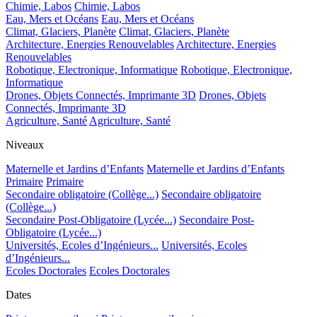
Chimie, Labos
Chimie, Labos
Eau, Mers et Océans
Eau, Mers et Océans
Climat, Glaciers, Planète
Climat, Glaciers, Planète
Architecture, Energies Renouvelables
Architecture, Energies
Renouvelables
Robotique, Electronique, Informatique
Robotique, Electronique,
Informatique
Drones, Objets Connectés, Imprimante 3D
Drones, Objets
Connectés, Imprimante 3D
Agriculture, Santé
Agriculture, Santé
Niveaux
Maternelle et Jardins d’Enfants
Maternelle et Jardins d’Enfants
Primaire
Primaire
Secondaire obligatoire (Collège...)
Secondaire obligatoire
(Collège...)
Secondaire Post-Obligatoire (Lycée...)
Secondaire Post-
Obligatoire (Lycée...)
Universités, Ecoles d’Ingénieurs...
Universités, Ecoles
d’Ingénieurs...
Ecoles Doctorales
Ecoles Doctorales
Dates