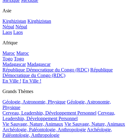
Mexique
Mexique
Asie
Kirghizistan
Kirghizistan
Népal
Népal
Laos
Laos
Afrique
Maroc
Maroc
Togo
Togo
Madagascar
Madagascar
République Démocratique du Congo (RDC)
République
Démocratique du Congo (RDC)
En Ville !
En Ville !
Grands Thèmes
Géologie, Astronomie, Physique
Géologie, Astronomie,
Physique
Cerveau, Leadership, Développement Personnel
Cerveau,
Leadership, Développement Personnel
Vie Sauvage, Nature, Animaux
Vie Sauvage, Nature, Animaux
Archéologie, Paléontologie, Anthropologie
Archéologie,
Paléontologie, Anthropologie