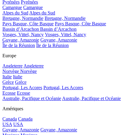
Pyrénées
Pyrénées
Camargue
Camargue
Alpes du Sud
Alpes du Sud
Bretagne, Normandie
Bretagne, Normandie
Pays Basque, Côte Basque
Pays Basque, Côte Basque
Bassin d’Arcachon
Bassin d’Arcachon
Vosges, Vittel, Nancy
Vosges, Vittel, Nancy
Guyane, Amazonie
Guyane, Amazonie
Île de la Réunion
Île de la Réunion
Europe
Angleterre
Angleterre
Norvège
Norvège
Italie
Italie
Grèce
Grèce
Portugal, Les Acores
Portugal, Les Acores
Ecosse
Ecosse
Australie, Pacifique et Océanie
Australie, Pacifique et Océanie
Amériques
Canada
Canada
USA
USA
Guyane, Amazonie
Guyane, Amazonie