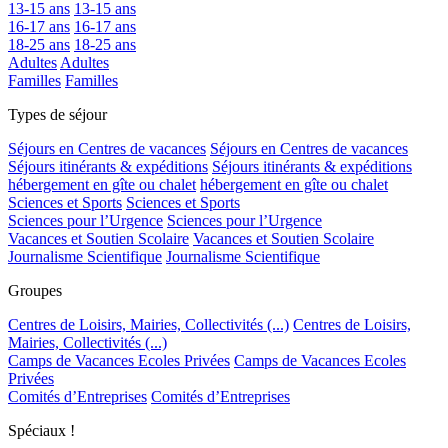
13-15 ans
13-15 ans
16-17 ans
16-17 ans
18-25 ans
18-25 ans
Adultes
Adultes
Familles
Familles
Types de séjour
Séjours en Centres de vacances
Séjours en Centres de vacances
Séjours itinérants & expéditions
Séjours itinérants & expéditions
hébergement en gîte ou chalet
hébergement en gîte ou chalet
Sciences et Sports
Sciences et Sports
Sciences pour l’Urgence
Sciences pour l’Urgence
Vacances et Soutien Scolaire
Vacances et Soutien Scolaire
Journalisme Scientifique
Journalisme Scientifique
Groupes
Centres de Loisirs, Mairies, Collectivités (...)
Centres de Loisirs,
Mairies, Collectivités (...)
Camps de Vacances Ecoles Privées
Camps de Vacances Ecoles
Privées
Comités d’Entreprises
Comités d’Entreprises
Spéciaux !