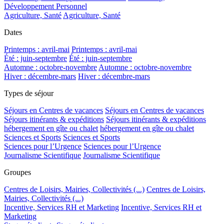
Développement Personnel
Agriculture, Santé
Agriculture, Santé
Dates
Printemps : avril-mai
Printemps : avril-mai
Été : juin-septembre
Été : juin-septembre
Automne : octobre-novembre
Automne : octobre-novembre
Hiver : décembre-mars
Hiver : décembre-mars
Types de séjour
Séjours en Centres de vacances
Séjours en Centres de vacances
Séjours itinérants & expéditions
Séjours itinérants & expéditions
hébergement en gîte ou chalet
hébergement en gîte ou chalet
Sciences et Sports
Sciences et Sports
Sciences pour l’Urgence
Sciences pour l’Urgence
Journalisme Scientifique
Journalisme Scientifique
Groupes
Centres de Loisirs, Mairies, Collectivités (...)
Centres de Loisirs,
Mairies, Collectivités (...)
Incentive, Services RH et Marketing
Incentive, Services RH et
Marketing