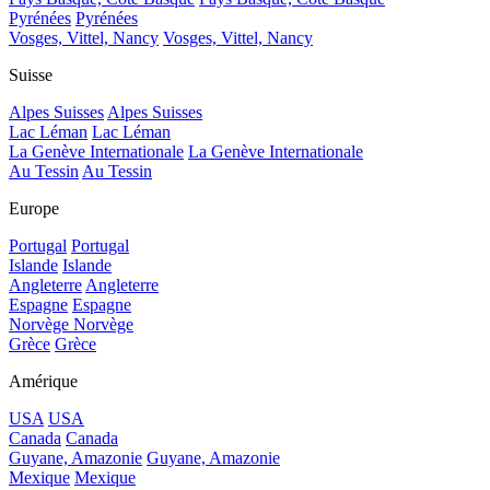
Pyrénées
Pyrénées
Vosges, Vittel, Nancy
Vosges, Vittel, Nancy
Suisse
Alpes Suisses
Alpes Suisses
Lac Léman
Lac Léman
La Genève Internationale
La Genève Internationale
Au Tessin
Au Tessin
Europe
Portugal
Portugal
Islande
Islande
Angleterre
Angleterre
Espagne
Espagne
Norvège
Norvège
Grèce
Grèce
Amérique
USA
USA
Canada
Canada
Guyane, Amazonie
Guyane, Amazonie
Mexique
Mexique