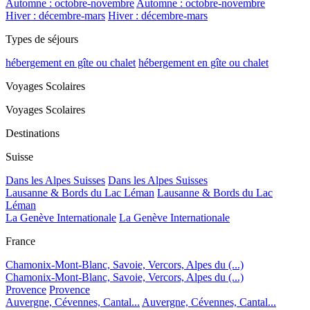
Automne : octobre-novembre
Automne : octobre-novembre
Hiver : décembre-mars
Hiver : décembre-mars
Types de séjours
hébergement en gîte ou chalet
hébergement en gîte ou chalet
Voyages Scolaires
Voyages Scolaires
Destinations
Suisse
Dans les Alpes Suisses
Dans les Alpes Suisses
Lausanne & Bords du Lac Léman
Lausanne & Bords du Lac
Léman
La Genève Internationale
La Genève Internationale
France
Chamonix-Mont-Blanc, Savoie, Vercors, Alpes du (...)
Chamonix-Mont-Blanc, Savoie, Vercors, Alpes du (...)
Provence
Provence
Auvergne, Cévennes, Cantal...
Auvergne, Cévennes, Cantal...