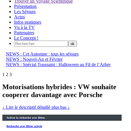
Trouver un Voyage Scientifique
Présentation
Les Séjours
Actus
Infos pratiques
Vu à la TV
Partenaires
Le Concept !
NEWS : Cet Automne : tous les séjours
NEWS : Nouvel-An et Février
NEWS : Spécial Toussaint : Halloween au Fil de l’Arbre
1
2
3
Motorisations hybrides : VW souhaite
cooperer davantage avec Porsche
↓ Lire le descriptif détaillé plus bas ↓
Activer la recherche avec filtres
Recherche avec filtres activée