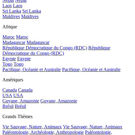
Népal
Népal
Laos
Laos
Sri Lanka
Sri Lanka
Maldives
Maldives
Afrique
Maroc
Maroc
Madagascar
Madagascar
République Démocratique du Congo (RDC)
République
Démocratique du Congo (RDC)
Egypte
Egypte
Togo
Togo
Pacifique, Océanie et Australie
Pacifique, Océanie et Australie
Amériques
Canada
Canada
USA
USA
Guyane, Amazonie
Guyane, Amazonie
Brésil
Brésil
Grands Thèmes
Vie Sauvage, Nature, Animaux
Vie Sauvage, Nature, Animaux
Paléontologie, Archéologie, Anthropologie
Paléontologie,