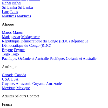
Népal
Népal
Sri Lanka
Sri Lanka
Laos
Laos
Maldives
Maldives
Afrique
Maroc
Maroc
Madagascar
Madagascar
République Démocratique du Congo (RDC)
République
Démocratique du Congo (RDC)
Egypte
Egypte
Togo
Togo
Pacifique, Océanie et Australie
Pacifique, Océanie et Australie
Amérique
Canada
Canada
USA
USA
Guyane, Amazonie
Guyane, Amazonie
Mexique
Mexique
Adultes Séjours Confort
France