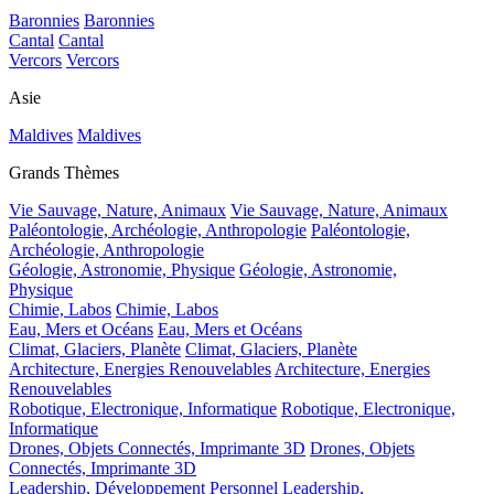
Baronnies
Baronnies
Cantal
Cantal
Vercors
Vercors
Asie
Maldives
Maldives
Grands Thèmes
Vie Sauvage, Nature, Animaux
Vie Sauvage, Nature, Animaux
Paléontologie, Archéologie, Anthropologie
Paléontologie,
Archéologie, Anthropologie
Géologie, Astronomie, Physique
Géologie, Astronomie,
Physique
Chimie, Labos
Chimie, Labos
Eau, Mers et Océans
Eau, Mers et Océans
Climat, Glaciers, Planète
Climat, Glaciers, Planète
Architecture, Energies Renouvelables
Architecture, Energies
Renouvelables
Robotique, Electronique, Informatique
Robotique, Electronique,
Informatique
Drones, Objets Connectés, Imprimante 3D
Drones, Objets
Connectés, Imprimante 3D
Leadership, Développement Personnel
Leadership,