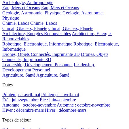
Archéologie, Anthropologie
Eau, Mers et Océans
Eau, Mers et Océans
Géologie, Astronomie, Physique
Géologie, Astronomie,
Physique
Chimie, Labos
Chimie, Labos
Climat, Glaciers, Planète
Climat, Glaciers, Planète
Architecture, Energies Renouvelables
Architecture, Energies
Renouvelables
Robotique, Electronique, Informatique
Robotique, Electronique,
Informatique
Drones, Objets Connectés, Imprimante 3D
Drones, Objets
Connectés, Imprimante 3D
Leadership, Développement Personnel
Leadership,
Développement Personnel
Agriculture, Santé
Agriculture, Santé
Dates
Printemps : avril-mai
Printemps : avril-mai
Été : juin-septembre
Été : juin-septembre
Automne : octobre-novembre
Automne : octobre-novembre
Hiver : décembre-mars
Hiver : décembre-mars
Types de séjour