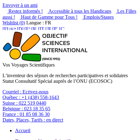
Envoyer à un ami
Restez informés !
Accessible à tous les Handicaps
Les Filles
aussi !
Haut de Gamme pour Tous !
Emplois/Stages
Wishlist (
0
)
Langue : FR
Vos Voyages Scientifiques
L’inventeur des séjours de recherches participatives et solidaires
Statut Consultatif Spécial auprès de l’ONU (ECOSOC)
Courriel :
Ecrivez-nous
Québec :
+1 (438) 558-1643
Suisse :
022 519 0440
Belgique :
023 18 35 65
France :
01 85 08 36 30
Dates, Places, Tarifs :
en direct
Accueil