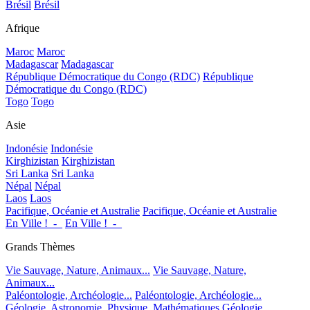
Brésil
Brésil
Afrique
Maroc
Maroc
Madagascar
Madagascar
République Démocratique du Congo (RDC)
République
Démocratique du Congo (RDC)
Togo
Togo
Asie
Indonésie
Indonésie
Kirghizistan
Kirghizistan
Sri Lanka
Sri Lanka
Népal
Népal
Laos
Laos
Pacifique, Océanie et Australie
Pacifique, Océanie et Australie
En Ville !_-_
En Ville !_-_
Grands Thèmes
Vie Sauvage, Nature, Animaux...
Vie Sauvage, Nature,
Animaux...
Paléontologie, Archéologie...
Paléontologie, Archéologie...
Géologie, Astronomie, Physique, Mathématiques
Géologie,