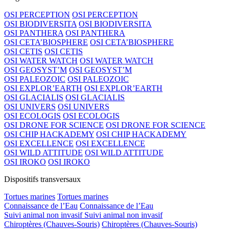
OSI PERCEPTION
OSI PERCEPTION
OSI BIODIVERSITA
OSI BIODIVERSITA
OSI PANTHERA
OSI PANTHERA
OSI CETA’BIOSPHERE
OSI CETA’BIOSPHERE
OSI CETIS
OSI CETIS
OSI WATER WATCH
OSI WATER WATCH
OSI GEOSYST’M
OSI GEOSYST’M
OSI PALEOZOIC
OSI PALEOZOIC
OSI EXPLOR’EARTH
OSI EXPLOR’EARTH
OSI GLACIALIS
OSI GLACIALIS
OSI UNIVERS
OSI UNIVERS
OSI ECOLOGIS
OSI ECOLOGIS
OSI DRONE FOR SCIENCE
OSI DRONE FOR SCIENCE
OSI CHIP HACKADEMY
OSI CHIP HACKADEMY
OSI EXCELLENCE
OSI EXCELLENCE
OSI WILD ATTITUDE
OSI WILD ATTITUDE
OSI IROKO
OSI IROKO
Dispositifs transversaux
Tortues marines
Tortues marines
Connaissance de l’Eau
Connaissance de l’Eau
Suivi animal non invasif
Suivi animal non invasif
Chiroptères (Chauves-Souris)
Chiroptères (Chauves-Souris)