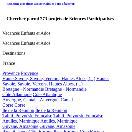
Recherche avec filtres activée (Cliquer pour désactiver)
Chercher parmi
273
projets de Sciences Participatives
Vacances Enfants et Ados
Vacances Enfants et Ados
Destinations
France
Provence
Provence
Haute-Savoie, Savoie, Vercors, Hautes Alpes, (...)
Haute-
Savoie, Savoie, Vercors, Hautes Alpes, (...)
Bretagne - Normandie
Bretagne - Normandie
Côte Atlantique
Côte Atlantique
Auvergne, Cantal...
Auvergne, Cantal...
Corse
Corse
Île de la Réunion
Île de la Réunion
Tahiti, Polynésie Française
Tahiti, Polynésie Française
Antilles, Martinique
Antilles, Martinique
Guyane, Amazonie
Guyane, Amazonie
Pays Basque, Côte Basque
Pays Basque, Côte Basque