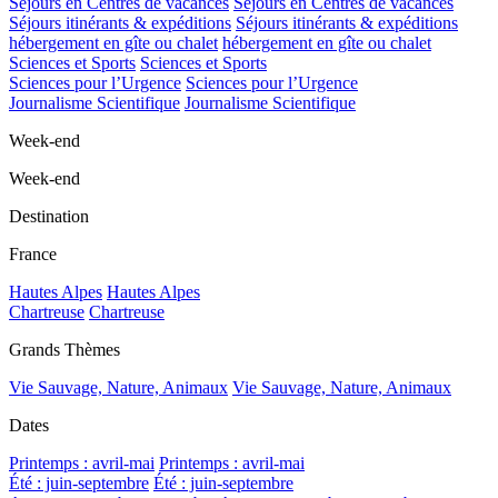
Séjours en Centres de vacances
Séjours en Centres de vacances
Séjours itinérants & expéditions
Séjours itinérants & expéditions
hébergement en gîte ou chalet
hébergement en gîte ou chalet
Sciences et Sports
Sciences et Sports
Sciences pour l’Urgence
Sciences pour l’Urgence
Journalisme Scientifique
Journalisme Scientifique
Week-end
Week-end
Destination
France
Hautes Alpes
Hautes Alpes
Chartreuse
Chartreuse
Grands Thèmes
Vie Sauvage, Nature, Animaux
Vie Sauvage, Nature, Animaux
Dates
Printemps : avril-mai
Printemps : avril-mai
Été : juin-septembre
Été : juin-septembre