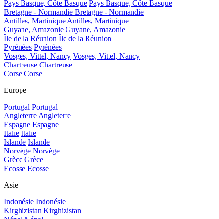
Pays Basque, Côte Basque
Pays Basque, Côte Basque
Bretagne - Normandie
Bretagne - Normandie
Antilles, Martinique
Antilles, Martinique
Guyane, Amazonie
Guyane, Amazonie
Île de la Réunion
Île de la Réunion
Pyrénées
Pyrénées
Vosges, Vittel, Nancy
Vosges, Vittel, Nancy
Chartreuse
Chartreuse
Corse
Corse
Europe
Portugal
Portugal
Angleterre
Angleterre
Espagne
Espagne
Italie
Italie
Islande
Islande
Norvège
Norvège
Grèce
Grèce
Ecosse
Ecosse
Asie
Indonésie
Indonésie
Kirghizistan
Kirghizistan