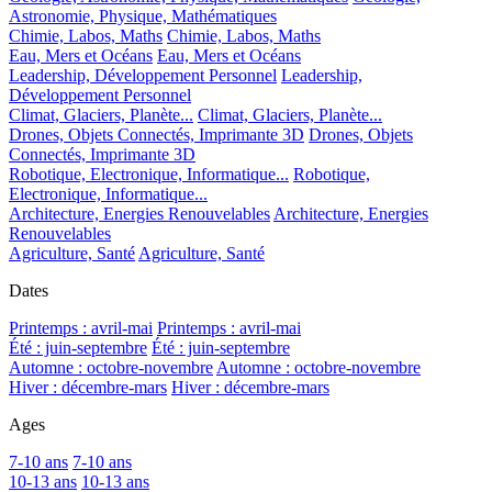
Astronomie, Physique, Mathématiques
Chimie, Labos, Maths
Chimie, Labos, Maths
Eau, Mers et Océans
Eau, Mers et Océans
Leadership, Développement Personnel
Leadership,
Développement Personnel
Climat, Glaciers, Planète...
Climat, Glaciers, Planète...
Drones, Objets Connectés, Imprimante 3D
Drones, Objets
Connectés, Imprimante 3D
Robotique, Electronique, Informatique...
Robotique,
Electronique, Informatique...
Architecture, Energies Renouvelables
Architecture, Energies
Renouvelables
Agriculture, Santé
Agriculture, Santé
Dates
Printemps : avril-mai
Printemps : avril-mai
Été : juin-septembre
Été : juin-septembre
Automne : octobre-novembre
Automne : octobre-novembre
Hiver : décembre-mars
Hiver : décembre-mars
Ages
7-10 ans
7-10 ans
10-13 ans
10-13 ans