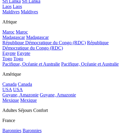
Sri Lanka
Sri Lanka
Laos
Laos
Maldives
Maldives
Afrique
Maroc
Maroc
Madagascar
Madagascar
République Démocratique du Congo (RDC)
République
Démocratique du Congo (RDC)
Egypte
Egypte
Togo
Togo
Pacifique, Océanie et Australie
Pacifique, Océanie et Australie
Amérique
Canada
Canada
USA
USA
Guyane, Amazonie
Guyane, Amazonie
Mexique
Mexique
Adultes Séjours Confort
France
Baronnies
Baronnies