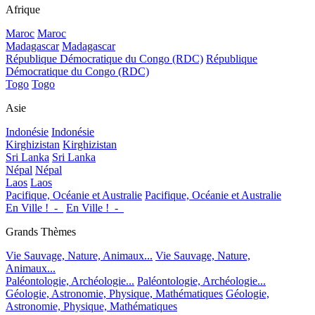
Afrique
Maroc
Maroc
Madagascar
Madagascar
République Démocratique du Congo (RDC)
République
Démocratique du Congo (RDC)
Togo
Togo
Asie
Indonésie
Indonésie
Kirghizistan
Kirghizistan
Sri Lanka
Sri Lanka
Népal
Népal
Laos
Laos
Pacifique, Océanie et Australie
Pacifique, Océanie et Australie
En Ville !_-_
En Ville !_-_
Grands Thèmes
Vie Sauvage, Nature, Animaux...
Vie Sauvage, Nature,
Animaux...
Paléontologie, Archéologie...
Paléontologie, Archéologie...
Géologie, Astronomie, Physique, Mathématiques
Géologie,
Astronomie, Physique, Mathématiques