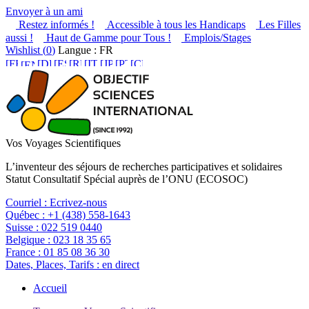
Envoyer à un ami
Restez informés !
Accessible à tous les Handicaps
Les Filles
aussi !
Haut de Gamme pour Tous !
Emplois/Stages
Wishlist (
0
)
Langue : FR
Vos Voyages Scientifiques
L’inventeur des séjours de recherches participatives et solidaires
Statut Consultatif Spécial auprès de l’ONU (ECOSOC)
Courriel :
Ecrivez-nous
Québec :
+1 (438) 558-1643
Suisse :
022 519 0440
Belgique :
023 18 35 65
France :
01 85 08 36 30
Dates, Places, Tarifs :
en direct
Accueil