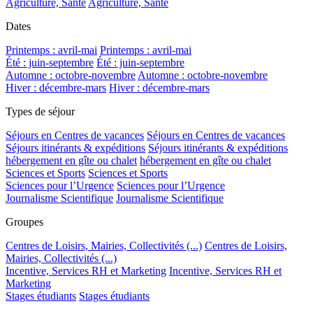
Agriculture, Santé
Agriculture, Santé
Dates
Printemps : avril-mai
Printemps : avril-mai
Été : juin-septembre
Été : juin-septembre
Automne : octobre-novembre
Automne : octobre-novembre
Hiver : décembre-mars
Hiver : décembre-mars
Types de séjour
Séjours en Centres de vacances
Séjours en Centres de vacances
Séjours itinérants & expéditions
Séjours itinérants & expéditions
hébergement en gîte ou chalet
hébergement en gîte ou chalet
Sciences et Sports
Sciences et Sports
Sciences pour l’Urgence
Sciences pour l’Urgence
Journalisme Scientifique
Journalisme Scientifique
Groupes
Centres de Loisirs, Mairies, Collectivités (...)
Centres de Loisirs,
Mairies, Collectivités (...)
Incentive, Services RH et Marketing
Incentive, Services RH et
Marketing
Stages étudiants
Stages étudiants