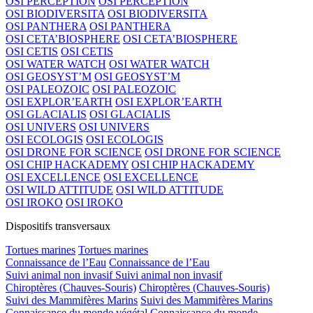
OSI PERCEPTION
OSI PERCEPTION
OSI BIODIVERSITA
OSI BIODIVERSITA
OSI PANTHERA
OSI PANTHERA
OSI CETA’BIOSPHERE
OSI CETA’BIOSPHERE
OSI CETIS
OSI CETIS
OSI WATER WATCH
OSI WATER WATCH
OSI GEOSYST’M
OSI GEOSYST’M
OSI PALEOZOIC
OSI PALEOZOIC
OSI EXPLOR’EARTH
OSI EXPLOR’EARTH
OSI GLACIALIS
OSI GLACIALIS
OSI UNIVERS
OSI UNIVERS
OSI ECOLOGIS
OSI ECOLOGIS
OSI DRONE FOR SCIENCE
OSI DRONE FOR SCIENCE
OSI CHIP HACKADEMY
OSI CHIP HACKADEMY
OSI EXCELLENCE
OSI EXCELLENCE
OSI WILD ATTITUDE
OSI WILD ATTITUDE
OSI IROKO
OSI IROKO
Dispositifs transversaux
Tortues marines
Tortues marines
Connaissance de l’Eau
Connaissance de l’Eau
Suivi animal non invasif
Suivi animal non invasif
Chiroptères (Chauves-Souris)
Chiroptères (Chauves-Souris)
Suivi des Mammifères Marins
Suivi des Mammifères Marins
Connaissance du monde végétal
Connaissance du monde