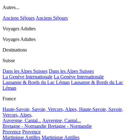
Autres...
Anciens Séjours
Anciens Séjours
Voyages Adultes
Voyages Adultes
Destinations
Suisse
Dans les Alpes Suisses
Dans les Alpes Suisses
La Genève Internationale
La Genève Internationale
Lausanne & Bords du Lac Léman
Lausanne & Bords du Lac
Léman
France
Haute-Savoie, Savoie, Vercors, Alpes,
Haute-Savoie, Savoie,
Vercors, Alpes,
Auvergne, Cantal...
Auvergne, Cantal...
Bretagne - Normandie
Bretagne - Normandie
Provence
Provence
Martinique Antilles
Martinique Antilles