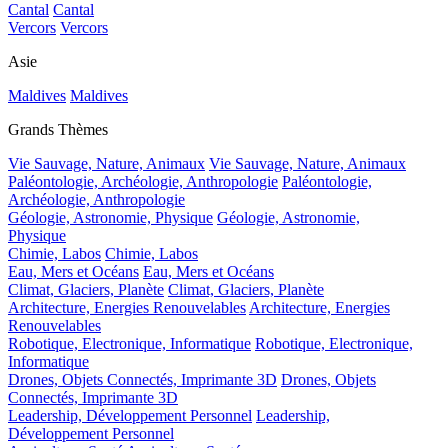
Cantal
Cantal
Vercors
Vercors
Asie
Maldives
Maldives
Grands Thèmes
Vie Sauvage, Nature, Animaux
Vie Sauvage, Nature, Animaux
Paléontologie, Archéologie, Anthropologie
Paléontologie,
Archéologie, Anthropologie
Géologie, Astronomie, Physique
Géologie, Astronomie,
Physique
Chimie, Labos
Chimie, Labos
Eau, Mers et Océans
Eau, Mers et Océans
Climat, Glaciers, Planète
Climat, Glaciers, Planète
Architecture, Energies Renouvelables
Architecture, Energies
Renouvelables
Robotique, Electronique, Informatique
Robotique, Electronique,
Informatique
Drones, Objets Connectés, Imprimante 3D
Drones, Objets
Connectés, Imprimante 3D
Leadership, Développement Personnel
Leadership,
Développement Personnel