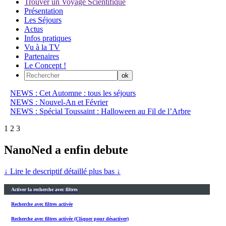
Trouver un Voyage Scientifique
Présentation
Les Séjours
Actus
Infos pratiques
Vu à la TV
Partenaires
Le Concept !
NEWS : Cet Automne : tous les séjours
NEWS : Nouvel-An et Février
NEWS : Spécial Toussaint : Halloween au Fil de l’Arbre
1
2
3
NanoNed a enfin debute
↓ Lire le descriptif détaillé plus bas ↓
Activer la recherche avec filtres
Recherche avec filtres activée
Recherche avec filtres activée (Cliquer pour désactiver)