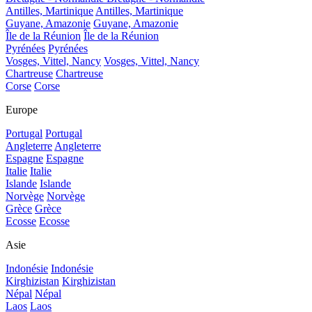
Antilles, Martinique
Antilles, Martinique
Guyane, Amazonie
Guyane, Amazonie
Île de la Réunion
Île de la Réunion
Pyrénées
Pyrénées
Vosges, Vittel, Nancy
Vosges, Vittel, Nancy
Chartreuse
Chartreuse
Corse
Corse
Europe
Portugal
Portugal
Angleterre
Angleterre
Espagne
Espagne
Italie
Italie
Islande
Islande
Norvège
Norvège
Grèce
Grèce
Ecosse
Ecosse
Asie
Indonésie
Indonésie
Kirghizistan
Kirghizistan
Népal
Népal
Laos
Laos