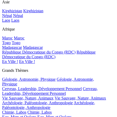
Asie
Kirghizistan
Kirghizistan
Népal
Népal
Laos
Laos
Afrique
Maroc
Maroc
Togo
Togo
Madagascar
Madagascar
République Démocratique du Congo (RDC)
République
Démocratique du Congo (RDC)
En Ville !
En Ville !
Grands Thèmes
Géologie, Astronomie, Physique
Géologie, Astronomie,
Physique
Cerveau, Leadership, Développement Personnel
Cerveau,
Leadership, Développement Personnel
Vie Sauvage, Nature, Animaux
Vie Sauvage, Nature, Animaux
Archéologie, Paléontologie, Anthropologie
Archéologie,
Paléontologie, Anthropologie
Chimie, Labos
Chimie, Labos
Eau, Mers et Océans
Eau, Mers et Océans