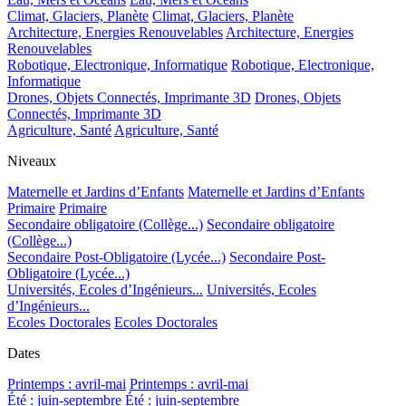
Climat, Glaciers, Planète
Climat, Glaciers, Planète
Architecture, Energies Renouvelables
Architecture, Energies
Renouvelables
Robotique, Electronique, Informatique
Robotique, Electronique,
Informatique
Drones, Objets Connectés, Imprimante 3D
Drones, Objets
Connectés, Imprimante 3D
Agriculture, Santé
Agriculture, Santé
Niveaux
Maternelle et Jardins d’Enfants
Maternelle et Jardins d’Enfants
Primaire
Primaire
Secondaire obligatoire (Collège...)
Secondaire obligatoire
(Collège...)
Secondaire Post-Obligatoire (Lycée...)
Secondaire Post-
Obligatoire (Lycée...)
Universités, Ecoles d’Ingénieurs...
Universités, Ecoles
d’Ingénieurs...
Ecoles Doctorales
Ecoles Doctorales
Dates
Printemps : avril-mai
Printemps : avril-mai
Été : juin-septembre
Été : juin-septembre