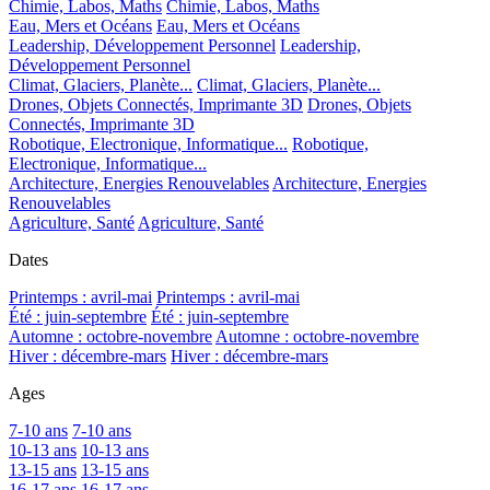
Chimie, Labos, Maths
Chimie, Labos, Maths
Eau, Mers et Océans
Eau, Mers et Océans
Leadership, Développement Personnel
Leadership,
Développement Personnel
Climat, Glaciers, Planète...
Climat, Glaciers, Planète...
Drones, Objets Connectés, Imprimante 3D
Drones, Objets
Connectés, Imprimante 3D
Robotique, Electronique, Informatique...
Robotique,
Electronique, Informatique...
Architecture, Energies Renouvelables
Architecture, Energies
Renouvelables
Agriculture, Santé
Agriculture, Santé
Dates
Printemps : avril-mai
Printemps : avril-mai
Été : juin-septembre
Été : juin-septembre
Automne : octobre-novembre
Automne : octobre-novembre
Hiver : décembre-mars
Hiver : décembre-mars
Ages
7-10 ans
7-10 ans
10-13 ans
10-13 ans
13-15 ans
13-15 ans
16-17 ans
16-17 ans