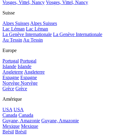
Vosges, Vittel, Nancy
Vosges, Vittel, Nancy
Suisse
Alpes Suisses
Alpes Suisses
Lac Léman
Lac Léman
La Genève Internationale
La Genève Internationale
Au Tessin
Au Tessin
Europe
Portugal
Portugal
Islande
Islande
Angleterre
Angleterre
Espagne
Espagne
Norvège
Norvège
Grèce
Grèce
Amérique
USA
USA
Canada
Canada
Guyane, Amazonie
Guyane, Amazonie
Mexique
Mexique
Brésil
Brésil