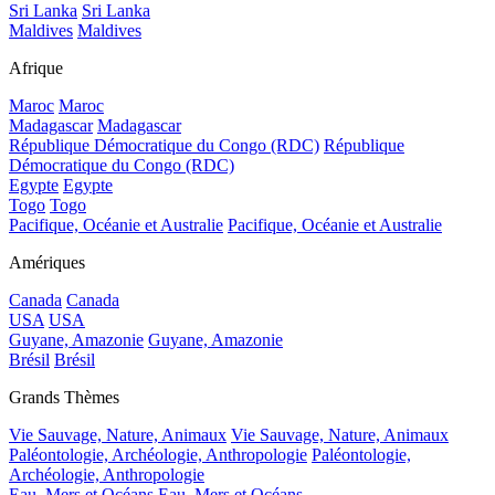
Sri Lanka
Sri Lanka
Maldives
Maldives
Afrique
Maroc
Maroc
Madagascar
Madagascar
République Démocratique du Congo (RDC)
République
Démocratique du Congo (RDC)
Egypte
Egypte
Togo
Togo
Pacifique, Océanie et Australie
Pacifique, Océanie et Australie
Amériques
Canada
Canada
USA
USA
Guyane, Amazonie
Guyane, Amazonie
Brésil
Brésil
Grands Thèmes
Vie Sauvage, Nature, Animaux
Vie Sauvage, Nature, Animaux
Paléontologie, Archéologie, Anthropologie
Paléontologie,
Archéologie, Anthropologie
Eau, Mers et Océans
Eau, Mers et Océans