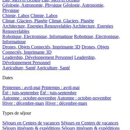
Géologie, Astronomie, Physique
Géologie, Astronomie,
Physique
Chimie, Labos
Chimie, Labos
Climat, Glaciers, Planète
Climat, Glaciers, Planète
Architecture, Energies Renouvelables
Architecture, Energies
Renouvelables
Robotique, Electronique, Informatique
Robotique, Electronique,
Informatique
Drones, Objets Connectés, Imprimante 3D
Drones, Objets
Connectés, Imprimante 3D
Leadership, Développement Personnel
Leadership,
Développement Personnel
Agriculture, Santé
Agriculture, Santé
Dates
Printemps : avril-mai
Printemps : avril-mai
Été : juin-septembre
Été : juin-septembre
Automne : octobre-novembre
Automne : octobre-novembre
Hiver : décembre-mars
Hiver : décembre-mars
Types de séjour
Séjours en Centres de vacances
Séjours en Centres de vacances
Séjours itinérants & expéditions
Séjours itinérants & expéditions