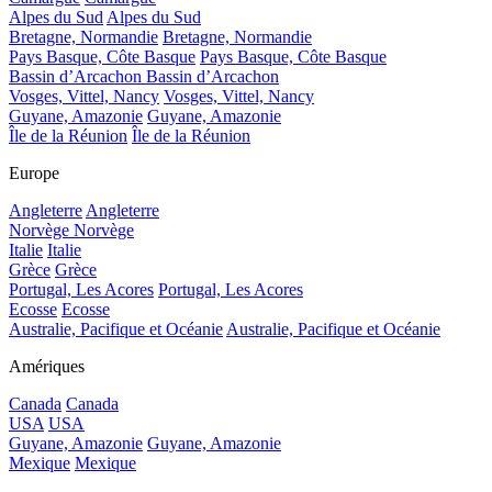
Alpes du Sud
Alpes du Sud
Bretagne, Normandie
Bretagne, Normandie
Pays Basque, Côte Basque
Pays Basque, Côte Basque
Bassin d’Arcachon
Bassin d’Arcachon
Vosges, Vittel, Nancy
Vosges, Vittel, Nancy
Guyane, Amazonie
Guyane, Amazonie
Île de la Réunion
Île de la Réunion
Europe
Angleterre
Angleterre
Norvège
Norvège
Italie
Italie
Grèce
Grèce
Portugal, Les Acores
Portugal, Les Acores
Ecosse
Ecosse
Australie, Pacifique et Océanie
Australie, Pacifique et Océanie
Amériques
Canada
Canada
USA
USA
Guyane, Amazonie
Guyane, Amazonie
Mexique
Mexique