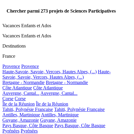
Chercher parmi
273
projets de Sciences Participatives
Vacances Enfants et Ados
Vacances Enfants et Ados
Destinations
France
Provence
Provence
Haute-Savoie, Savoie, Vercors, Hautes Alpes, (...)
Haute-
Savoie, Savoie, Vercors, Hautes Alpes, (...)
Bretagne - Normandie
Bretagne - Normandie
Côte Atlantique
Côte Atlantique
Auvergne, Cantal...
Auvergne, Cantal...
Corse
Corse
Île de la Réunion
Île de la Réunion
Tahiti, Polynésie Française
Tahiti, Polynésie Française
Antilles, Martinique
Antilles, Martinique
Guyane, Amazonie
Guyane, Amazonie
Pays Basque, Côte Basque
Pays Basque, Côte Basque
Pyrénées
Pyrénées