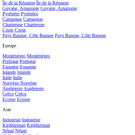
Île de la Réunion
Île de la Réunion
Guyane, Amazonie
Guyane, Amazonie
Pyrénées
Pyrénées
Camargue
Camargue
Chartreuse
Chartreuse
Corse
Corse
Pays Basque, Côte Basque
Pays Basque, Côte Basque
Europe
Monténégro
Monténégro
Portugal
Portugal
Espagne
Espagne
Islande
Islande
Italie
Italie
Norvège
Norvège
Angleterre
Angleterre
Grèce
Grèce
Ecosse
Ecosse
Asie
Indonésie
Indonésie
Kirghizistan
Kirghizistan
Népal
Népal