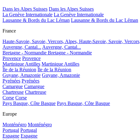
Dans les Alpes Suisses
Dans les Alpes Suisses
La Genève Internationale
La Genève Internationale
Lausanne & Bords du Lac Léman
Lausanne & Bords du Lac Léman
France
Haute-Savoie, Savoie, Vercors, Alpes,
Haute-Savoie, Savoie, Vercors
Auvergne, Cantal...
Auvergne, Cantal...
Bretagne - Normandie
Bretagne - Normandie
Provence
Provence
Martinique Antilles
Martinique Antilles
Île de la Réunion
Île de la Réunion
Guyane, Amazonie
Guyane, Amazonie
Pyrénées
Pyrénées
Camargue
Camargue
Chartreuse
Chartreuse
Corse
Corse
Pays Basque, Côte Basque
Pays Basque, Côte Basque
Europe
Monténégro
Monténégro
Portugal
Portugal
Espagne
Espagne