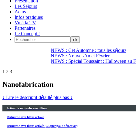
Présentation
Les Séjours
Actus
Infos pratiques
Vu à la TV
Partenaires
Le Concept !
NEWS : Cet Automne : tous les séjours
NEWS : Nouvel-An et Février
NEWS : Spécial Toussaint : Halloween au Fi
1
2
3
Nanofabrication
↓ Lire le descriptif détaillé plus bas ↓
Activer la recherche avec filtres
Recherche avec filtres activée
Recherche avec filtres activée (Cliquer pour désactiver)