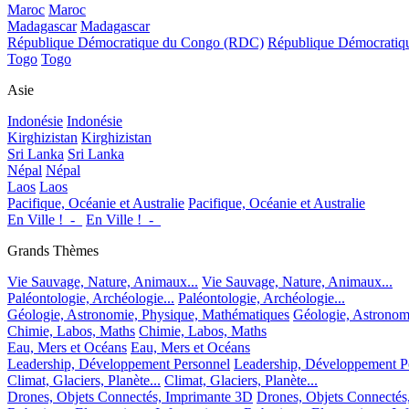
Maroc
Maroc
Madagascar
Madagascar
République Démocratique du Congo (RDC)
République Démocrati
Togo
Togo
Asie
Indonésie
Indonésie
Kirghizistan
Kirghizistan
Sri Lanka
Sri Lanka
Népal
Népal
Laos
Laos
Pacifique, Océanie et Australie
Pacifique, Océanie et Australie
En Ville !_-_
En Ville !_-_
Grands Thèmes
Vie Sauvage, Nature, Animaux...
Vie Sauvage, Nature, Animaux...
Paléontologie, Archéologie...
Paléontologie, Archéologie...
Géologie, Astronomie, Physique, Mathématiques
Géologie, Astronom
Chimie, Labos, Maths
Chimie, Labos, Maths
Eau, Mers et Océans
Eau, Mers et Océans
Leadership, Développement Personnel
Leadership, Développement P
Climat, Glaciers, Planète...
Climat, Glaciers, Planète...
Drones, Objets Connectés, Imprimante 3D
Drones, Objets Connectés