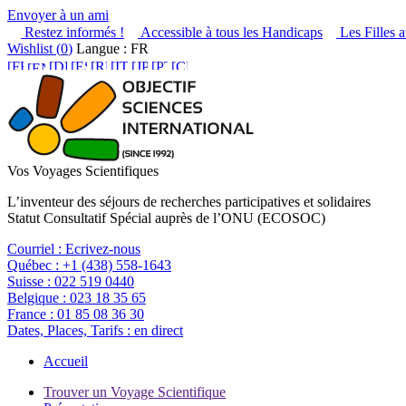
Envoyer à un ami
Restez informés !
Accessible à tous les Handicaps
Les Filles a
Wishlist (
0
)
Langue : FR
Vos Voyages Scientifiques
L’inventeur des séjours de recherches participatives et solidaires
Statut Consultatif Spécial auprès de l’ONU (ECOSOC)
Courriel :
Ecrivez-nous
Québec :
+1 (438) 558-1643
Suisse :
022 519 0440
Belgique :
023 18 35 65
France :
01 85 08 36 30
Dates, Places, Tarifs :
en direct
Accueil
Trouver un Voyage Scientifique