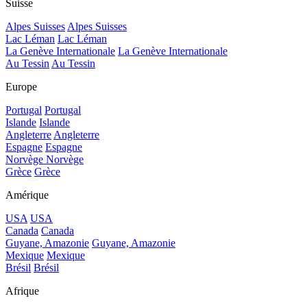
Suisse
Alpes Suisses
Alpes Suisses
Lac Léman
Lac Léman
La Genève Internationale
La Genève Internationale
Au Tessin
Au Tessin
Europe
Portugal
Portugal
Islande
Islande
Angleterre
Angleterre
Espagne
Espagne
Norvège
Norvège
Grèce
Grèce
Amérique
USA
USA
Canada
Canada
Guyane, Amazonie
Guyane, Amazonie
Mexique
Mexique
Brésil
Brésil
Afrique