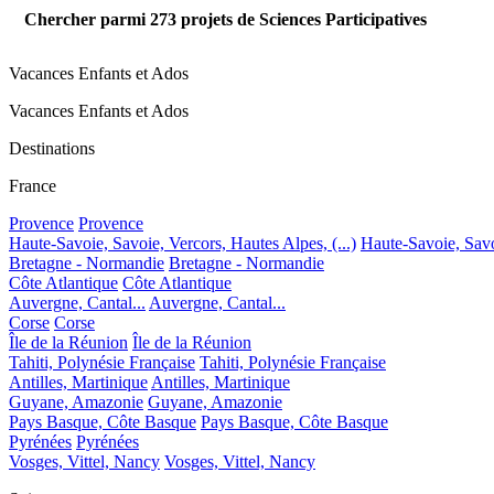
Chercher parmi
273
projets de Sciences Participatives
Vacances Enfants et Ados
Vacances Enfants et Ados
Destinations
France
Provence
Provence
Haute-Savoie, Savoie, Vercors, Hautes Alpes, (...)
Haute-Savoie, Savoi
Bretagne - Normandie
Bretagne - Normandie
Côte Atlantique
Côte Atlantique
Auvergne, Cantal...
Auvergne, Cantal...
Corse
Corse
Île de la Réunion
Île de la Réunion
Tahiti, Polynésie Française
Tahiti, Polynésie Française
Antilles, Martinique
Antilles, Martinique
Guyane, Amazonie
Guyane, Amazonie
Pays Basque, Côte Basque
Pays Basque, Côte Basque
Pyrénées
Pyrénées
Vosges, Vittel, Nancy
Vosges, Vittel, Nancy