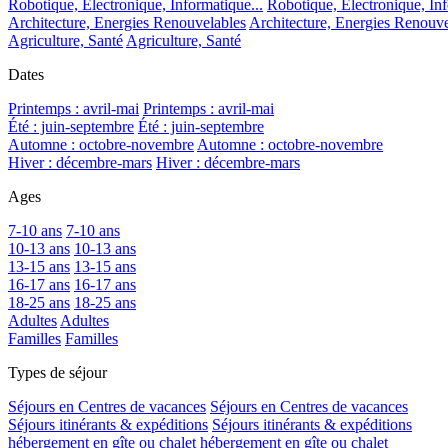
Robotique, Electronique, Informatique...
Robotique, Electronique, Inf
Architecture, Energies Renouvelables
Architecture, Energies Renouve
Agriculture, Santé
Agriculture, Santé
Dates
Printemps : avril-mai
Printemps : avril-mai
Été : juin-septembre
Été : juin-septembre
Automne : octobre-novembre
Automne : octobre-novembre
Hiver : décembre-mars
Hiver : décembre-mars
Ages
7-10 ans
7-10 ans
10-13 ans
10-13 ans
13-15 ans
13-15 ans
16-17 ans
16-17 ans
18-25 ans
18-25 ans
Adultes
Adultes
Familles
Familles
Types de séjour
Séjours en Centres de vacances
Séjours en Centres de vacances
Séjours itinérants & expéditions
Séjours itinérants & expéditions
hébergement en gîte ou chalet
hébergement en gîte ou chalet