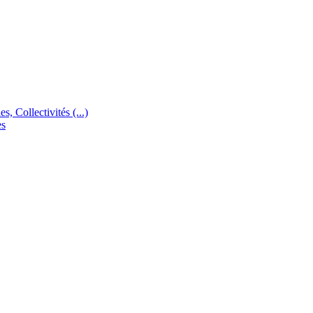
s, Collectivités (...)
es