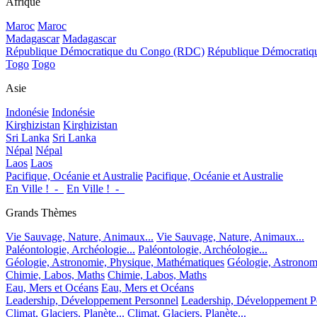
Afrique
Maroc
Maroc
Madagascar
Madagascar
République Démocratique du Congo (RDC)
République Démocrati
Togo
Togo
Asie
Indonésie
Indonésie
Kirghizistan
Kirghizistan
Sri Lanka
Sri Lanka
Népal
Népal
Laos
Laos
Pacifique, Océanie et Australie
Pacifique, Océanie et Australie
En Ville !_-_
En Ville !_-_
Grands Thèmes
Vie Sauvage, Nature, Animaux...
Vie Sauvage, Nature, Animaux...
Paléontologie, Archéologie...
Paléontologie, Archéologie...
Géologie, Astronomie, Physique, Mathématiques
Géologie, Astronom
Chimie, Labos, Maths
Chimie, Labos, Maths
Eau, Mers et Océans
Eau, Mers et Océans
Leadership, Développement Personnel
Leadership, Développement P
Climat, Glaciers, Planète...
Climat, Glaciers, Planète...