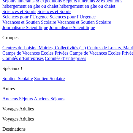
Séjours itinérants & expéditions
Séjours itinérants & expéditions
hébergement en gîte ou chalet
hébergement en gîte ou chalet
Sciences et Sports
Sciences et Sports
Sciences pour l’Urgence
Sciences pour l’Urgence
Vacances et Soutien Scolaire
Vacances et Soutien Scolaire
Journalisme Scientifique
Journalisme Scientifique
Groupes
Centres de Loisirs, Mairies, Collectivités (...)
Centres de Loisirs, Mairie
Camps de Vacances Ecoles Privées
Camps de Vacances Ecoles Privé
Comités d’Entreprises
Comités d’Entreprises
Spéciaux !
Soutien Scolaire
Soutien Scolaire
Autres...
Anciens Séjours
Anciens Séjours
Voyages Adultes
Voyages Adultes
Destinations