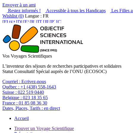
Envoyer à un ami
Restez informés !
Accessible à tous les Handicaps
Les Filles a
Wishlist (
0
)
Langue : FR
Vos Voyages Scientifiques
L’inventeur des séjours de recherches participatives et solidaires
Statut Consultatif Spécial auprès de l’ONU (ECOSOC)
Courriel :
Ecrivez-nous
Québec :
+1 (438) 558-1643
Suisse :
022 519 0440
Belgique :
023 18 35 65
France :
01 85 08 36 30
Dates, Places, Tarifs :
en direct
Accueil
Trouver un Voyage Scientifique