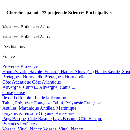
Chercher parmi
273
projets de Sciences Participatives
Vacances Enfants et Ados
Vacances Enfants et Ados
Destinations
France
Provence
Provence
Haute-Savoie, Savoie, Vercors, Hautes Alpes, (...)
Haute-Savoie, Savoi
Bretagne - Normandie
Bretagne - Normandie
Côte Atlantique
Côte Atlantique
Auvergne, Cantal...
Auvergne, Cantal...
Corse
Corse
Île de la Réunion
Île de la Réunion
Tahiti, Polynésie Française
Tahiti, Polynésie Française
Antilles, Martinique
Antilles, Martinique
Guyane, Amazonie
Guyane, Amazonie
Pays Basque, Côte Basque
Pays Basque, Côte Basque
Pyrénées
Pyrénées
Vosges, Vittel, Nancy
Vosges, Vittel, Nancy