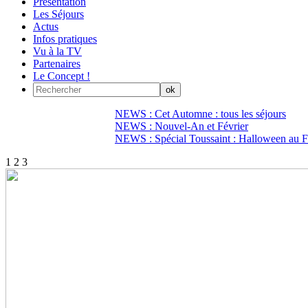
Présentation
Les Séjours
Actus
Infos pratiques
Vu à la TV
Partenaires
Le Concept !
NEWS : Cet Automne : tous les séjours
NEWS : Nouvel-An et Février
NEWS : Spécial Toussaint : Halloween au Fi
1
2
3