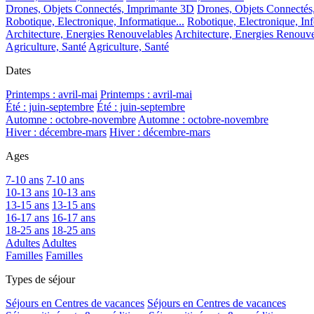
Drones, Objets Connectés, Imprimante 3D
Drones, Objets Connectés
Robotique, Electronique, Informatique...
Robotique, Electronique, Inf
Architecture, Energies Renouvelables
Architecture, Energies Renouve
Agriculture, Santé
Agriculture, Santé
Dates
Printemps : avril-mai
Printemps : avril-mai
Été : juin-septembre
Été : juin-septembre
Automne : octobre-novembre
Automne : octobre-novembre
Hiver : décembre-mars
Hiver : décembre-mars
Ages
7-10 ans
7-10 ans
10-13 ans
10-13 ans
13-15 ans
13-15 ans
16-17 ans
16-17 ans
18-25 ans
18-25 ans
Adultes
Adultes
Familles
Familles
Types de séjour
Séjours en Centres de vacances
Séjours en Centres de vacances