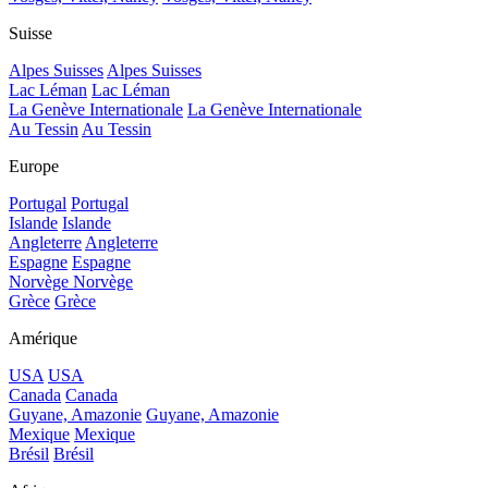
Suisse
Alpes Suisses
Alpes Suisses
Lac Léman
Lac Léman
La Genève Internationale
La Genève Internationale
Au Tessin
Au Tessin
Europe
Portugal
Portugal
Islande
Islande
Angleterre
Angleterre
Espagne
Espagne
Norvège
Norvège
Grèce
Grèce
Amérique
USA
USA
Canada
Canada
Guyane, Amazonie
Guyane, Amazonie
Mexique
Mexique
Brésil
Brésil