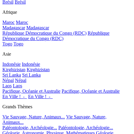
Brésil
Brésil
Afrique
Maroc
Maroc
Madagascar
Madagascar
République Démocratique du Congo (RDC)
République
Démocratique du Congo (RDC)
Togo
Togo
Asie
Indonésie
Indonésie
Kirghizistan
Kirghizistan
Sri Lanka
Sri Lanka
Népal
Népal
Laos
Laos
Pacifique, Océanie et Australie
Pacifique, Océanie et Australie
En Ville !_-_
En Ville !_-_
Grands Thèmes
Vie Sauvage, Nature, Animaux...
Vie Sauvage, Nature,
Animaux...
Paléontologie, Archéologie...
Paléontologie, Archéologie...
Géologie, Astronomie, Physique, Mathématiques
Géologie,