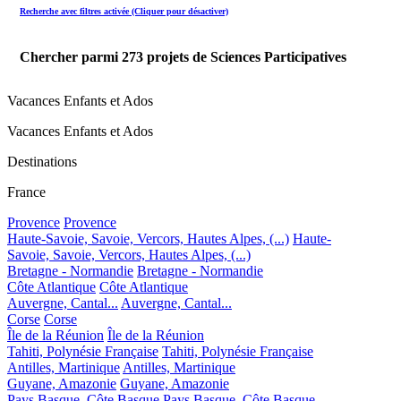
Recherche avec filtres activée (Cliquer pour désactiver)
Chercher parmi
273
projets de Sciences Participatives
Vacances Enfants et Ados
Vacances Enfants et Ados
Destinations
France
Provence
Provence
Haute-Savoie, Savoie, Vercors, Hautes Alpes, (...)
Haute-
Savoie, Savoie, Vercors, Hautes Alpes, (...)
Bretagne - Normandie
Bretagne - Normandie
Côte Atlantique
Côte Atlantique
Auvergne, Cantal...
Auvergne, Cantal...
Corse
Corse
Île de la Réunion
Île de la Réunion
Tahiti, Polynésie Française
Tahiti, Polynésie Française
Antilles, Martinique
Antilles, Martinique
Guyane, Amazonie
Guyane, Amazonie
Pays Basque, Côte Basque
Pays Basque, Côte Basque