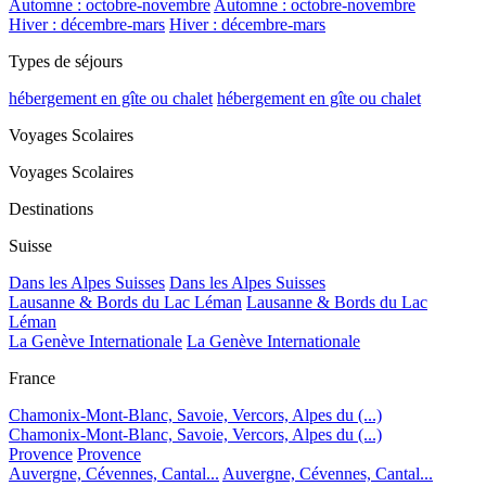
Automne : octobre-novembre
Automne : octobre-novembre
Hiver : décembre-mars
Hiver : décembre-mars
Types de séjours
hébergement en gîte ou chalet
hébergement en gîte ou chalet
Voyages Scolaires
Voyages Scolaires
Destinations
Suisse
Dans les Alpes Suisses
Dans les Alpes Suisses
Lausanne & Bords du Lac Léman
Lausanne & Bords du Lac
Léman
La Genève Internationale
La Genève Internationale
France
Chamonix-Mont-Blanc, Savoie, Vercors, Alpes du (...)
Chamonix-Mont-Blanc, Savoie, Vercors, Alpes du (...)
Provence
Provence
Auvergne, Cévennes, Cantal...
Auvergne, Cévennes, Cantal...