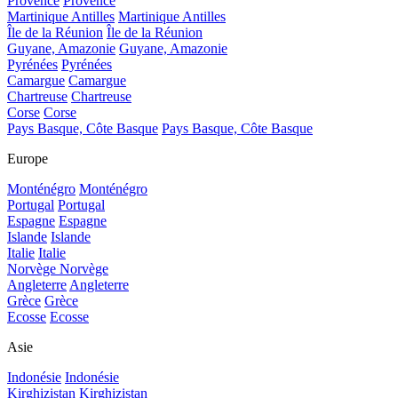
Provence
Provence
Martinique Antilles
Martinique Antilles
Île de la Réunion
Île de la Réunion
Guyane, Amazonie
Guyane, Amazonie
Pyrénées
Pyrénées
Camargue
Camargue
Chartreuse
Chartreuse
Corse
Corse
Pays Basque, Côte Basque
Pays Basque, Côte Basque
Europe
Monténégro
Monténégro
Portugal
Portugal
Espagne
Espagne
Islande
Islande
Italie
Italie
Norvège
Norvège
Angleterre
Angleterre
Grèce
Grèce
Ecosse
Ecosse
Asie
Indonésie
Indonésie
Kirghizistan
Kirghizistan