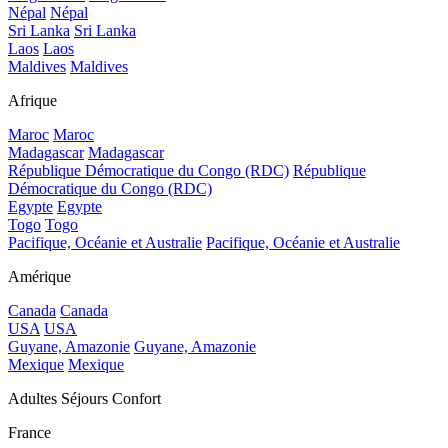
Népal
Népal
Sri Lanka
Sri Lanka
Laos
Laos
Maldives
Maldives
Afrique
Maroc
Maroc
Madagascar
Madagascar
République Démocratique du Congo (RDC)
République
Démocratique du Congo (RDC)
Egypte
Egypte
Togo
Togo
Pacifique, Océanie et Australie
Pacifique, Océanie et Australie
Amérique
Canada
Canada
USA
USA
Guyane, Amazonie
Guyane, Amazonie
Mexique
Mexique
Adultes Séjours Confort
France