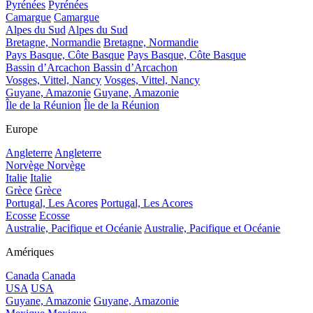
Pyrénées
Pyrénées
Camargue
Camargue
Alpes du Sud
Alpes du Sud
Bretagne, Normandie
Bretagne, Normandie
Pays Basque, Côte Basque
Pays Basque, Côte Basque
Bassin d’Arcachon
Bassin d’Arcachon
Vosges, Vittel, Nancy
Vosges, Vittel, Nancy
Guyane, Amazonie
Guyane, Amazonie
Île de la Réunion
Île de la Réunion
Europe
Angleterre
Angleterre
Norvège
Norvège
Italie
Italie
Grèce
Grèce
Portugal, Les Acores
Portugal, Les Acores
Ecosse
Ecosse
Australie, Pacifique et Océanie
Australie, Pacifique et Océanie
Amériques
Canada
Canada
USA
USA
Guyane, Amazonie
Guyane, Amazonie