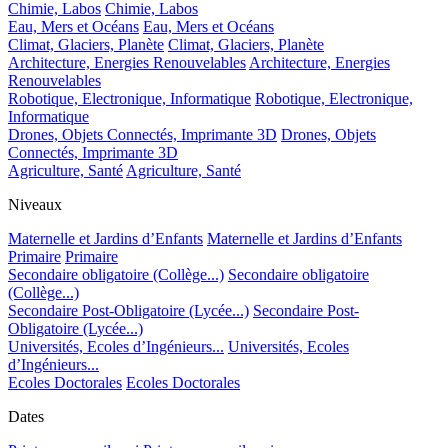
Chimie, Labos
Chimie, Labos
Eau, Mers et Océans
Eau, Mers et Océans
Climat, Glaciers, Planète
Climat, Glaciers, Planète
Architecture, Energies Renouvelables
Architecture, Energies
Renouvelables
Robotique, Electronique, Informatique
Robotique, Electronique,
Informatique
Drones, Objets Connectés, Imprimante 3D
Drones, Objets
Connectés, Imprimante 3D
Agriculture, Santé
Agriculture, Santé
Niveaux
Maternelle et Jardins d’Enfants
Maternelle et Jardins d’Enfants
Primaire
Primaire
Secondaire obligatoire (Collège...)
Secondaire obligatoire
(Collège...)
Secondaire Post-Obligatoire (Lycée...)
Secondaire Post-
Obligatoire (Lycée...)
Universités, Ecoles d’Ingénieurs...
Universités, Ecoles
d’Ingénieurs...
Ecoles Doctorales
Ecoles Doctorales
Dates