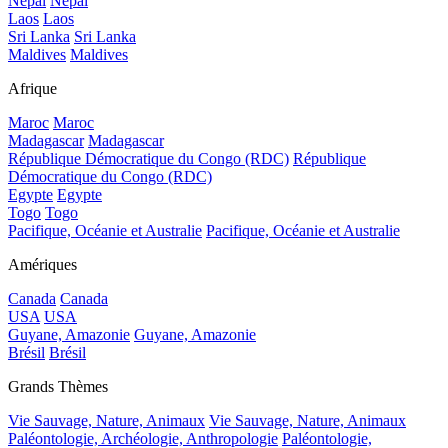
Népal
Népal
Laos
Laos
Sri Lanka
Sri Lanka
Maldives
Maldives
Afrique
Maroc
Maroc
Madagascar
Madagascar
République Démocratique du Congo (RDC)
République
Démocratique du Congo (RDC)
Egypte
Egypte
Togo
Togo
Pacifique, Océanie et Australie
Pacifique, Océanie et Australie
Amériques
Canada
Canada
USA
USA
Guyane, Amazonie
Guyane, Amazonie
Brésil
Brésil
Grands Thèmes
Vie Sauvage, Nature, Animaux
Vie Sauvage, Nature, Animaux
Paléontologie, Archéologie, Anthropologie
Paléontologie,