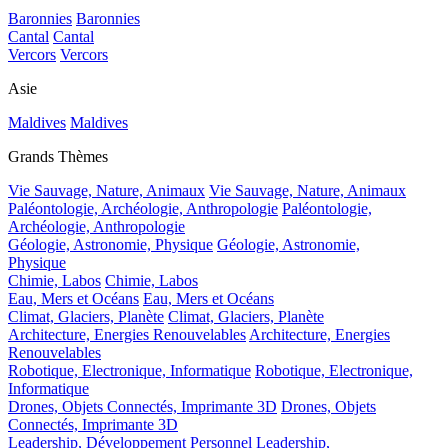
Baronnies
Baronnies
Cantal
Cantal
Vercors
Vercors
Asie
Maldives
Maldives
Grands Thèmes
Vie Sauvage, Nature, Animaux
Vie Sauvage, Nature, Animaux
Paléontologie, Archéologie, Anthropologie
Paléontologie,
Archéologie, Anthropologie
Géologie, Astronomie, Physique
Géologie, Astronomie,
Physique
Chimie, Labos
Chimie, Labos
Eau, Mers et Océans
Eau, Mers et Océans
Climat, Glaciers, Planète
Climat, Glaciers, Planète
Architecture, Energies Renouvelables
Architecture, Energies
Renouvelables
Robotique, Electronique, Informatique
Robotique, Electronique,
Informatique
Drones, Objets Connectés, Imprimante 3D
Drones, Objets
Connectés, Imprimante 3D
Leadership, Développement Personnel
Leadership,