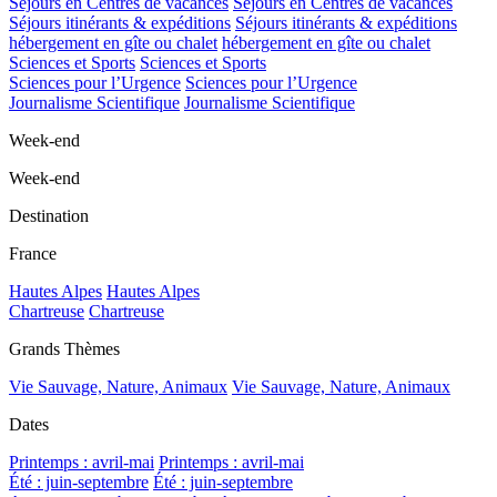
Séjours en Centres de vacances
Séjours en Centres de vacances
Séjours itinérants & expéditions
Séjours itinérants & expéditions
hébergement en gîte ou chalet
hébergement en gîte ou chalet
Sciences et Sports
Sciences et Sports
Sciences pour l’Urgence
Sciences pour l’Urgence
Journalisme Scientifique
Journalisme Scientifique
Week-end
Week-end
Destination
France
Hautes Alpes
Hautes Alpes
Chartreuse
Chartreuse
Grands Thèmes
Vie Sauvage, Nature, Animaux
Vie Sauvage, Nature, Animaux
Dates
Printemps : avril-mai
Printemps : avril-mai
Été : juin-septembre
Été : juin-septembre