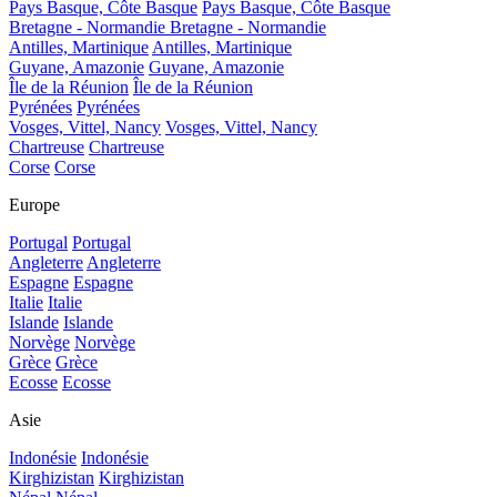
Pays Basque, Côte Basque
Pays Basque, Côte Basque
Bretagne - Normandie
Bretagne - Normandie
Antilles, Martinique
Antilles, Martinique
Guyane, Amazonie
Guyane, Amazonie
Île de la Réunion
Île de la Réunion
Pyrénées
Pyrénées
Vosges, Vittel, Nancy
Vosges, Vittel, Nancy
Chartreuse
Chartreuse
Corse
Corse
Europe
Portugal
Portugal
Angleterre
Angleterre
Espagne
Espagne
Italie
Italie
Islande
Islande
Norvège
Norvège
Grèce
Grèce
Ecosse
Ecosse
Asie
Indonésie
Indonésie
Kirghizistan
Kirghizistan