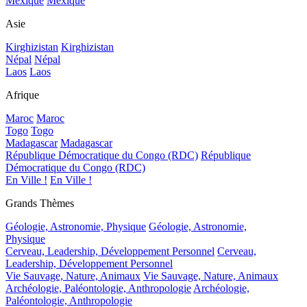
Mexique
Mexique
Asie
Kirghizistan
Kirghizistan
Népal
Népal
Laos
Laos
Afrique
Maroc
Maroc
Togo
Togo
Madagascar
Madagascar
République Démocratique du Congo (RDC)
République
Démocratique du Congo (RDC)
En Ville !
En Ville !
Grands Thèmes
Géologie, Astronomie, Physique
Géologie, Astronomie,
Physique
Cerveau, Leadership, Développement Personnel
Cerveau,
Leadership, Développement Personnel
Vie Sauvage, Nature, Animaux
Vie Sauvage, Nature, Animaux
Archéologie, Paléontologie, Anthropologie
Archéologie,
Paléontologie, Anthropologie