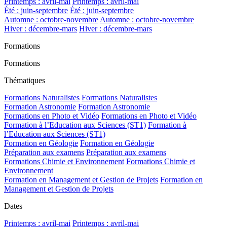
Printemps : avril-mai
Printemps : avril-mai
Été : juin-septembre
Été : juin-septembre
Automne : octobre-novembre
Automne : octobre-novembre
Hiver : décembre-mars
Hiver : décembre-mars
Formations
Formations
Thématiques
Formations Naturalistes
Formations Naturalistes
Formation Astronomie
Formation Astronomie
Formations en Photo et Vidéo
Formations en Photo et Vidéo
Formation à l’Education aux Sciences (ST1)
Formation à
l’Education aux Sciences (ST1)
Formation en Géologie
Formation en Géologie
Préparation aux examens
Préparation aux examens
Formations Chimie et Environnement
Formations Chimie et
Environnement
Formation en Management et Gestion de Projets
Formation en
Management et Gestion de Projets
Dates
Printemps : avril-mai
Printemps : avril-mai