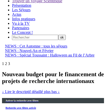
Trouver un Voyage Scientifique
Présentation
Les Séjours
Actus
Infos pratiques
Vu à la TV
Partenaires
Le Concept !
NEWS : Cet Automne : tous les séjours
NEWS : Nouvel-An et Février
NEWS : Spécial Toussaint : Halloween au Fil de l’Arbre
1
2
3
Nouveau budget pour le financement de
projets de recherche internationaux
↓ Lire le descriptif détaillé plus bas ↓
Activer la recherche avec filtres
Recherche avec filtres activée