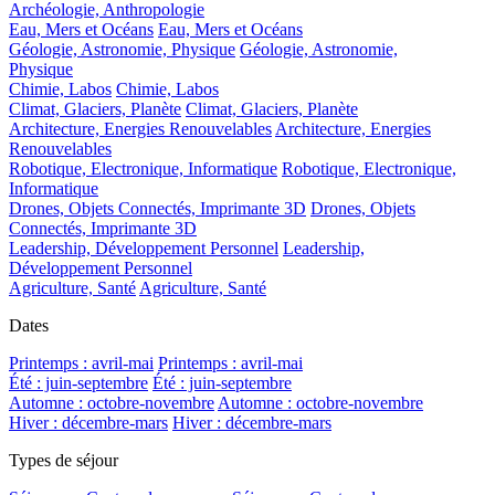
Archéologie, Anthropologie
Eau, Mers et Océans
Eau, Mers et Océans
Géologie, Astronomie, Physique
Géologie, Astronomie,
Physique
Chimie, Labos
Chimie, Labos
Climat, Glaciers, Planète
Climat, Glaciers, Planète
Architecture, Energies Renouvelables
Architecture, Energies
Renouvelables
Robotique, Electronique, Informatique
Robotique, Electronique,
Informatique
Drones, Objets Connectés, Imprimante 3D
Drones, Objets
Connectés, Imprimante 3D
Leadership, Développement Personnel
Leadership,
Développement Personnel
Agriculture, Santé
Agriculture, Santé
Dates
Printemps : avril-mai
Printemps : avril-mai
Été : juin-septembre
Été : juin-septembre
Automne : octobre-novembre
Automne : octobre-novembre
Hiver : décembre-mars
Hiver : décembre-mars
Types de séjour