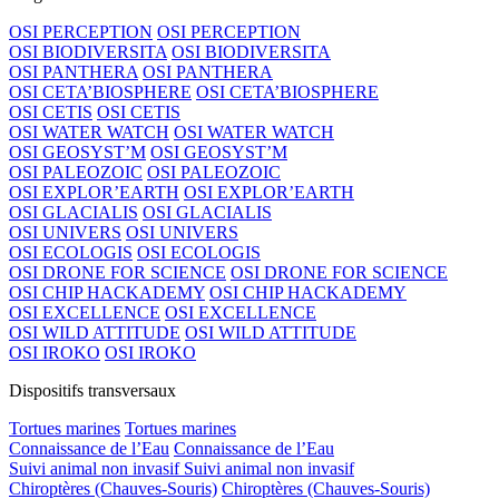
OSI PERCEPTION
OSI PERCEPTION
OSI BIODIVERSITA
OSI BIODIVERSITA
OSI PANTHERA
OSI PANTHERA
OSI CETA’BIOSPHERE
OSI CETA’BIOSPHERE
OSI CETIS
OSI CETIS
OSI WATER WATCH
OSI WATER WATCH
OSI GEOSYST’M
OSI GEOSYST’M
OSI PALEOZOIC
OSI PALEOZOIC
OSI EXPLOR’EARTH
OSI EXPLOR’EARTH
OSI GLACIALIS
OSI GLACIALIS
OSI UNIVERS
OSI UNIVERS
OSI ECOLOGIS
OSI ECOLOGIS
OSI DRONE FOR SCIENCE
OSI DRONE FOR SCIENCE
OSI CHIP HACKADEMY
OSI CHIP HACKADEMY
OSI EXCELLENCE
OSI EXCELLENCE
OSI WILD ATTITUDE
OSI WILD ATTITUDE
OSI IROKO
OSI IROKO
Dispositifs transversaux
Tortues marines
Tortues marines
Connaissance de l’Eau
Connaissance de l’Eau
Suivi animal non invasif
Suivi animal non invasif
Chiroptères (Chauves-Souris)
Chiroptères (Chauves-Souris)