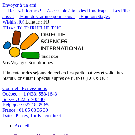
Envoyer à un ami
Restez informés !
Accessible à tous les Handicaps
Les Filles
aussi !
Haut de Gamme pour Tous !
Emplois/Stages
Wishlist (
0
)
Langue : FR
Vos Voyages Scientifiques
L’inventeur des séjours de recherches participatives et solidaires
Statut Consultatif Spécial auprès de l’ONU (ECOSOC)
Courriel :
Ecrivez-nous
Québec :
+1 (438) 558-1643
Suisse :
022 519 0440
Belgique :
023 18 35 65
France :
01 85 08 36 30
Dates, Places, Tarifs :
en direct
Accueil