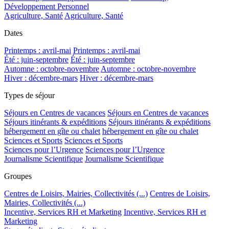
Développement Personnel
Agriculture, Santé
Agriculture, Santé
Dates
Printemps : avril-mai
Printemps : avril-mai
Été : juin-septembre
Été : juin-septembre
Automne : octobre-novembre
Automne : octobre-novembre
Hiver : décembre-mars
Hiver : décembre-mars
Types de séjour
Séjours en Centres de vacances
Séjours en Centres de vacances
Séjours itinérants & expéditions
Séjours itinérants & expéditions
hébergement en gîte ou chalet
hébergement en gîte ou chalet
Sciences et Sports
Sciences et Sports
Sciences pour l’Urgence
Sciences pour l’Urgence
Journalisme Scientifique
Journalisme Scientifique
Groupes
Centres de Loisirs, Mairies, Collectivités (...)
Centres de Loisirs,
Mairies, Collectivités (...)
Incentive, Services RH et Marketing
Incentive, Services RH et
Marketing