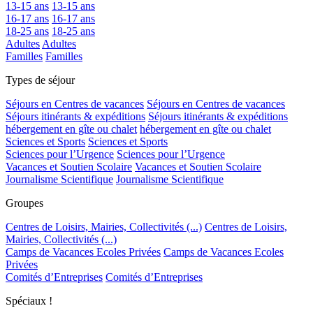
13-15 ans
13-15 ans
16-17 ans
16-17 ans
18-25 ans
18-25 ans
Adultes
Adultes
Familles
Familles
Types de séjour
Séjours en Centres de vacances
Séjours en Centres de vacances
Séjours itinérants & expéditions
Séjours itinérants & expéditions
hébergement en gîte ou chalet
hébergement en gîte ou chalet
Sciences et Sports
Sciences et Sports
Sciences pour l’Urgence
Sciences pour l’Urgence
Vacances et Soutien Scolaire
Vacances et Soutien Scolaire
Journalisme Scientifique
Journalisme Scientifique
Groupes
Centres de Loisirs, Mairies, Collectivités (...)
Centres de Loisirs,
Mairies, Collectivités (...)
Camps de Vacances Ecoles Privées
Camps de Vacances Ecoles
Privées
Comités d’Entreprises
Comités d’Entreprises
Spéciaux !