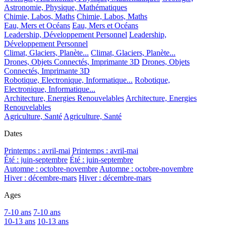
Astronomie, Physique, Mathématiques
Chimie, Labos, Maths
Chimie, Labos, Maths
Eau, Mers et Océans
Eau, Mers et Océans
Leadership, Développement Personnel
Leadership,
Développement Personnel
Climat, Glaciers, Planète...
Climat, Glaciers, Planète...
Drones, Objets Connectés, Imprimante 3D
Drones, Objets
Connectés, Imprimante 3D
Robotique, Electronique, Informatique...
Robotique,
Electronique, Informatique...
Architecture, Energies Renouvelables
Architecture, Energies
Renouvelables
Agriculture, Santé
Agriculture, Santé
Dates
Printemps : avril-mai
Printemps : avril-mai
Été : juin-septembre
Été : juin-septembre
Automne : octobre-novembre
Automne : octobre-novembre
Hiver : décembre-mars
Hiver : décembre-mars
Ages
7-10 ans
7-10 ans
10-13 ans
10-13 ans