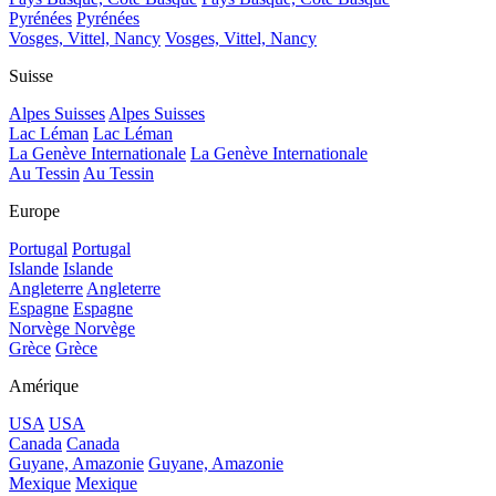
Pyrénées
Pyrénées
Vosges, Vittel, Nancy
Vosges, Vittel, Nancy
Suisse
Alpes Suisses
Alpes Suisses
Lac Léman
Lac Léman
La Genève Internationale
La Genève Internationale
Au Tessin
Au Tessin
Europe
Portugal
Portugal
Islande
Islande
Angleterre
Angleterre
Espagne
Espagne
Norvège
Norvège
Grèce
Grèce
Amérique
USA
USA
Canada
Canada
Guyane, Amazonie
Guyane, Amazonie
Mexique
Mexique