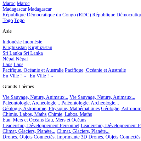
Maroc
Maroc
Madagascar
Madagascar
République Démocratique du Congo (RDC)
République Démocrati
Togo
Togo
Asie
Indonésie
Indonésie
Kirghizistan
Kirghizistan
Sri Lanka
Sri Lanka
Népal
Népal
Laos
Laos
Pacifique, Océanie et Australie
Pacifique, Océanie et Australie
En Ville !_-_
En Ville !_-_
Grands Thèmes
Vie Sauvage, Nature, Animaux...
Vie Sauvage, Nature, Animaux...
Paléontologie, Archéologie...
Paléontologie, Archéologie...
Géologie, Astronomie, Physique, Mathématiques
Géologie, Astronom
Chimie, Labos, Maths
Chimie, Labos, Maths
Eau, Mers et Océans
Eau, Mers et Océans
Leadership, Développement Personnel
Leadership, Développement P
Climat, Glaciers, Planète...
Climat, Glaciers, Planète...
Drones, Objets Connectés, Imprimante 3D
Drones, Objets Connectés