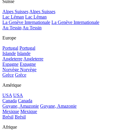
Suisse
Alpes Suisses
Alpes Suisses
Lac Léman
Lac Léman
La Genève Internationale
La Genève Internationale
Au Tessin
Au Tessin
Europe
Portugal
Portugal
Islande
Islande
Angleterre
Angleterre
Espagne
Espagne
Norvège
Norvège
Grèce
Grèce
Amérique
USA
USA
Canada
Canada
Guyane, Amazonie
Guyane, Amazonie
Mexique
Mexique
Brésil
Brésil
Afrique