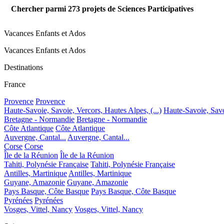
Chercher parmi
273
projets de Sciences Participatives
Vacances Enfants et Ados
Vacances Enfants et Ados
Destinations
France
Provence
Provence
Haute-Savoie, Savoie, Vercors, Hautes Alpes, (...)
Haute-Savoie, Savoi
Bretagne - Normandie
Bretagne - Normandie
Côte Atlantique
Côte Atlantique
Auvergne, Cantal...
Auvergne, Cantal...
Corse
Corse
Île de la Réunion
Île de la Réunion
Tahiti, Polynésie Française
Tahiti, Polynésie Française
Antilles, Martinique
Antilles, Martinique
Guyane, Amazonie
Guyane, Amazonie
Pays Basque, Côte Basque
Pays Basque, Côte Basque
Pyrénées
Pyrénées
Vosges, Vittel, Nancy
Vosges, Vittel, Nancy