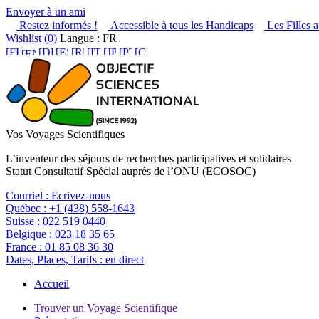
Envoyer à un ami
Restez informés !
Accessible à tous les Handicaps
Les Filles a
Wishlist (
0
)
Langue : FR
Vos Voyages Scientifiques
L’inventeur des séjours de recherches participatives et solidaires
Statut Consultatif Spécial auprès de l’ONU (ECOSOC)
Courriel :
Ecrivez-nous
Québec :
+1 (438) 558-1643
Suisse :
022 519 0440
Belgique :
023 18 35 65
France :
01 85 08 36 30
Dates, Places, Tarifs :
en direct
Accueil
Trouver un Voyage Scientifique