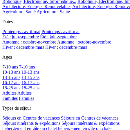
Robotique, Electronique, Informatique...
Robotique, Electronique, Inf
Architecture, Energies Renouvelables
Architecture, Energies Renouve
Agriculture, Santé
Agriculture, Santé
Dates
Printemps : avril-mai
Printemps : avril-mai
Été : juin-septembre
Été : juin-septembre
Automne : octobre-novembre
Automne : octobre-novembre
Hiver : décembre-mars
Hiver : décembre-mars
Ages
7-10 ans
7-10 ans
10-13 ans
10-13 ans
13-15 ans
13-15 ans
16-17 ans
16-17 ans
18-25 ans
18-25 ans
Adultes
Adultes
Familles
Familles
Types de séjour
Séjours en Centres de vacances
Séjours en Centres de vacances
Séjours itinérants & expéditions
Séjours itinérants & expéditions
hébergement en gîte ou chalet
hébergement en gîte ou chalet