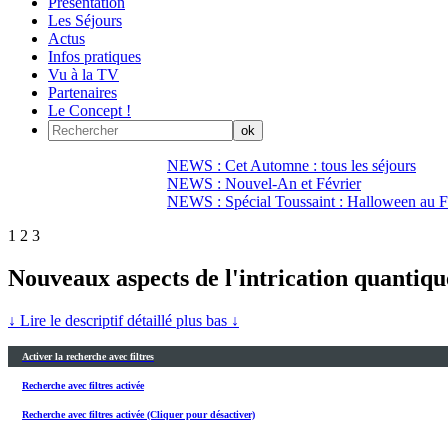
Présentation
Les Séjours
Actus
Infos pratiques
Vu à la TV
Partenaires
Le Concept !
NEWS : Cet Automne : tous les séjours
NEWS : Nouvel-An et Février
NEWS : Spécial Toussaint : Halloween au Fi
1
2
3
Nouveaux aspects de l'intrication quantiqu
↓ Lire le descriptif détaillé plus bas ↓
Activer la recherche avec filtres
Recherche avec filtres activée
Recherche avec filtres activée (Cliquer pour désactiver)