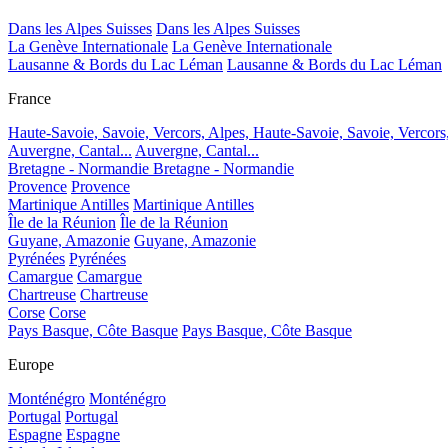
Dans les Alpes Suisses
Dans les Alpes Suisses
La Genève Internationale
La Genève Internationale
Lausanne & Bords du Lac Léman
Lausanne & Bords du Lac Léman
France
Haute-Savoie, Savoie, Vercors, Alpes,
Haute-Savoie, Savoie, Vercors
Auvergne, Cantal...
Auvergne, Cantal...
Bretagne - Normandie
Bretagne - Normandie
Provence
Provence
Martinique Antilles
Martinique Antilles
Île de la Réunion
Île de la Réunion
Guyane, Amazonie
Guyane, Amazonie
Pyrénées
Pyrénées
Camargue
Camargue
Chartreuse
Chartreuse
Corse
Corse
Pays Basque, Côte Basque
Pays Basque, Côte Basque
Europe
Monténégro
Monténégro
Portugal
Portugal
Espagne
Espagne