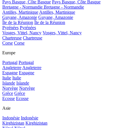
Pays Basque, Côte Basque
Pays Basque, Côte Basque
Bretagne - Normandie
Bretagne - Normandie
Antilles, Martinique
Antilles, Martinique
Guyane, Amazonie
Guyane, Amazonie
Île de la Réunion
Île de la Réunion
Pyrénées
Pyrénées
Vosges, Vittel, Nancy
Vosges, Vittel, Nancy
Chartreuse
Chartreuse
Corse
Corse
Europe
Portugal
Portugal
Angleterre
Angleterre
Espagne
Espagne
Italie
Italie
Islande
Islande
Norvège
Norvège
Grèce
Grèce
Ecosse
Ecosse
Asie
Indonésie
Indonésie
Kirghizistan
Kirghizistan