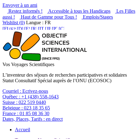
Envoyer à un ami
Restez informés !
Accessible à tous les Handicaps
Les Filles
aussi !
Haut de Gamme pour Tous !
Emplois/Stages
Wishlist (
0
)
Langue : FR
Vos Voyages Scientifiques
L’inventeur des séjours de recherches participatives et solidaires
Statut Consultatif Spécial auprès de l’ONU (ECOSOC)
Courriel :
Ecrivez-nous
Québec :
+1 (438) 558-1643
Suisse :
022 519 0440
Belgique :
023 18 35 65
France :
01 85 08 36 30
Dates, Places, Tarifs :
en direct
Accueil