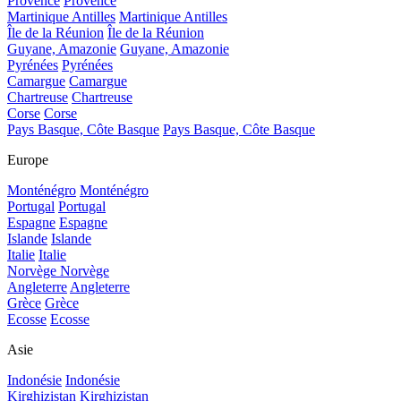
Provence
Provence
Martinique Antilles
Martinique Antilles
Île de la Réunion
Île de la Réunion
Guyane, Amazonie
Guyane, Amazonie
Pyrénées
Pyrénées
Camargue
Camargue
Chartreuse
Chartreuse
Corse
Corse
Pays Basque, Côte Basque
Pays Basque, Côte Basque
Europe
Monténégro
Monténégro
Portugal
Portugal
Espagne
Espagne
Islande
Islande
Italie
Italie
Norvège
Norvège
Angleterre
Angleterre
Grèce
Grèce
Ecosse
Ecosse
Asie
Indonésie
Indonésie
Kirghizistan
Kirghizistan