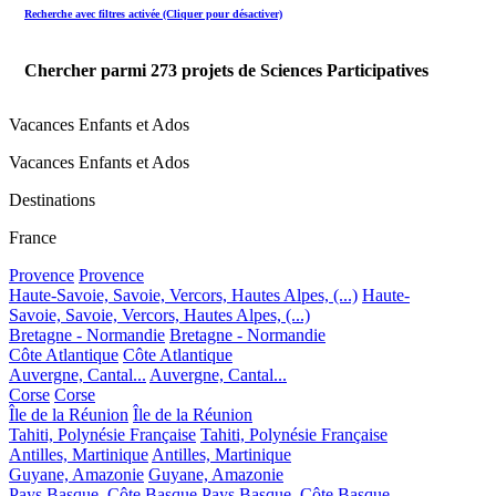
Recherche avec filtres activée (Cliquer pour désactiver)
Chercher parmi
273
projets de Sciences Participatives
Vacances Enfants et Ados
Vacances Enfants et Ados
Destinations
France
Provence
Provence
Haute-Savoie, Savoie, Vercors, Hautes Alpes, (...)
Haute-
Savoie, Savoie, Vercors, Hautes Alpes, (...)
Bretagne - Normandie
Bretagne - Normandie
Côte Atlantique
Côte Atlantique
Auvergne, Cantal...
Auvergne, Cantal...
Corse
Corse
Île de la Réunion
Île de la Réunion
Tahiti, Polynésie Française
Tahiti, Polynésie Française
Antilles, Martinique
Antilles, Martinique
Guyane, Amazonie
Guyane, Amazonie
Pays Basque, Côte Basque
Pays Basque, Côte Basque