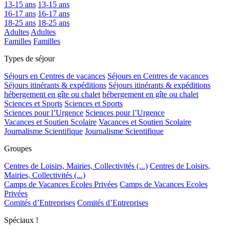
13-15 ans
13-15 ans
16-17 ans
16-17 ans
18-25 ans
18-25 ans
Adultes
Adultes
Familles
Familles
Types de séjour
Séjours en Centres de vacances
Séjours en Centres de vacances
Séjours itinérants & expéditions
Séjours itinérants & expéditions
hébergement en gîte ou chalet
hébergement en gîte ou chalet
Sciences et Sports
Sciences et Sports
Sciences pour l’Urgence
Sciences pour l’Urgence
Vacances et Soutien Scolaire
Vacances et Soutien Scolaire
Journalisme Scientifique
Journalisme Scientifique
Groupes
Centres de Loisirs, Mairies, Collectivités (...)
Centres de Loisirs,
Mairies, Collectivités (...)
Camps de Vacances Ecoles Privées
Camps de Vacances Ecoles
Privées
Comités d’Entreprises
Comités d’Entreprises
Spéciaux !