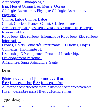
Archéologie, Anthropologie
Eau, Mers et Océans
Eau, Mers et Océans
Géologie, Astronomie, Physique
Géologie, Astronomie,
Physique
Chimie, Labos
Chimie, Labos
Climat, Glaciers, Planète
Climat, Glaciers, Planète
Architecture, Energies Renouvelables
Architecture, Energies
Renouvelables
Robotique, Electronique, Informatique
Robotique, Electronique,
Informatique
Drones, Objets Connectés, Imprimante 3D
Drones, Objets
Connectés, Imprimante 3D
Leadership, Développement Personnel
Leadership,
Développement Personnel
Agriculture, Santé
Agriculture, Santé
Dates
Printemps : avril-mai
Printemps : avril-mai
Été : juin-septembre
Été : juin-septembre
Automne : octobre-novembre
Automne : octobre-novembre
Hiver : décembre-mars
Hiver : décembre-mars
Types de séjour