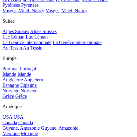
Pyrénées
Pyrénées
Vosges, Vittel, Nancy
Vosges, Vittel, Nancy
Suisse
Alpes Suisses
Alpes Suisses
Lac Léman
Lac Léman
La Genève Internationale
La Genève Internationale
Au Tessin
Au Tessin
Europe
Portugal
Portugal
Islande
Islande
Angleterre
Angleterre
Espagne
Espagne
Norvège
Norvège
Grèce
Grèce
Amérique
USA
USA
Canada
Canada
Guyane, Amazonie
Guyane, Amazonie
Mexique
Mexique