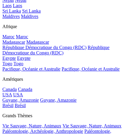
Népal
Népal
Laos
Laos
Sri Lanka
Sri Lanka
Maldives
Maldives
Afrique
Maroc
Maroc
Madagascar
Madagascar
République Démocratique du Congo (RDC)
République
Démocratique du Congo (RDC)
Egypte
Egypte
Togo
Togo
Pacifique, Océanie et Australie
Pacifique, Océanie et Australie
Amériques
Canada
Canada
USA
USA
Guyane, Amazonie
Guyane, Amazonie
Brésil
Brésil
Grands Thèmes
Vie Sauvage, Nature, Animaux
Vie Sauvage, Nature, Animaux
Paléontologie, Archéologie, Anthropologie
Paléontologie,