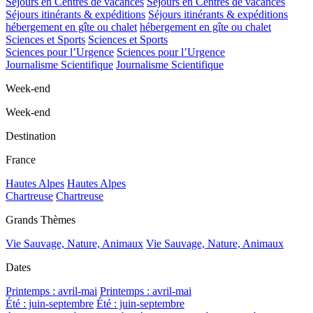
Séjours en Centres de vacances
Séjours en Centres de vacances
Séjours itinérants & expéditions
Séjours itinérants & expéditions
hébergement en gîte ou chalet
hébergement en gîte ou chalet
Sciences et Sports
Sciences et Sports
Sciences pour l’Urgence
Sciences pour l’Urgence
Journalisme Scientifique
Journalisme Scientifique
Week-end
Week-end
Destination
France
Hautes Alpes
Hautes Alpes
Chartreuse
Chartreuse
Grands Thèmes
Vie Sauvage, Nature, Animaux
Vie Sauvage, Nature, Animaux
Dates
Printemps : avril-mai
Printemps : avril-mai
Été : juin-septembre
Été : juin-septembre