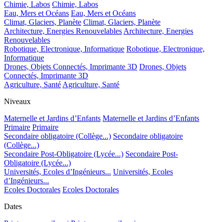
Chimie, Labos
Chimie, Labos
Eau, Mers et Océans
Eau, Mers et Océans
Climat, Glaciers, Planète
Climat, Glaciers, Planète
Architecture, Energies Renouvelables
Architecture, Energies
Renouvelables
Robotique, Electronique, Informatique
Robotique, Electronique,
Informatique
Drones, Objets Connectés, Imprimante 3D
Drones, Objets
Connectés, Imprimante 3D
Agriculture, Santé
Agriculture, Santé
Niveaux
Maternelle et Jardins d’Enfants
Maternelle et Jardins d’Enfants
Primaire
Primaire
Secondaire obligatoire (Collège...)
Secondaire obligatoire
(Collège...)
Secondaire Post-Obligatoire (Lycée...)
Secondaire Post-
Obligatoire (Lycée...)
Universités, Ecoles d’Ingénieurs...
Universités, Ecoles
d’Ingénieurs...
Ecoles Doctorales
Ecoles Doctorales
Dates