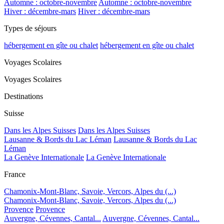
Automne : octobre-novembre
Automne : octobre-novembre
Hiver : décembre-mars
Hiver : décembre-mars
Types de séjours
hébergement en gîte ou chalet
hébergement en gîte ou chalet
Voyages Scolaires
Voyages Scolaires
Destinations
Suisse
Dans les Alpes Suisses
Dans les Alpes Suisses
Lausanne & Bords du Lac Léman
Lausanne & Bords du Lac
Léman
La Genève Internationale
La Genève Internationale
France
Chamonix-Mont-Blanc, Savoie, Vercors, Alpes du (...)
Chamonix-Mont-Blanc, Savoie, Vercors, Alpes du (...)
Provence
Provence
Auvergne, Cévennes, Cantal...
Auvergne, Cévennes, Cantal...