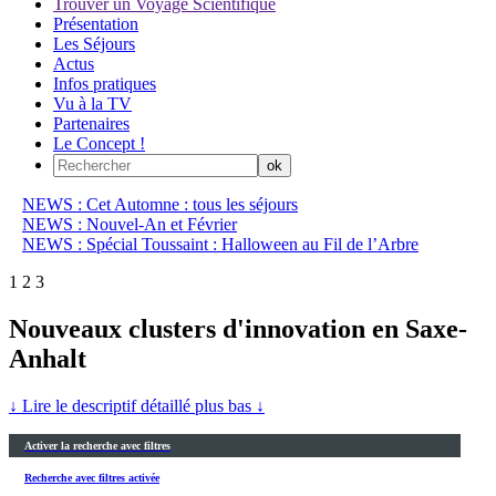
Trouver un Voyage Scientifique
Présentation
Les Séjours
Actus
Infos pratiques
Vu à la TV
Partenaires
Le Concept !
NEWS : Cet Automne : tous les séjours
NEWS : Nouvel-An et Février
NEWS : Spécial Toussaint : Halloween au Fil de l’Arbre
1
2
3
Nouveaux clusters d'innovation en Saxe-
Anhalt
↓ Lire le descriptif détaillé plus bas ↓
Activer la recherche avec filtres
Recherche avec filtres activée