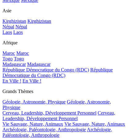
Mexique
Mexique
Asie
Kirghizistan
Kirghizistan
Népal
Népal
Laos
Laos
Afrique
Maroc
Maroc
Togo
Togo
Madagascar
Madagascar
République Démocratique du Congo (RDC)
République
Démocratique du Congo (RDC)
En Ville !
En Ville !
Grands Thèmes
Géologie, Astronomie, Physique
Géologie, Astronomie,
Physique
Cerveau, Leadership, Développement Personnel
Cerveau,
Leadership, Développement Personnel
Vie Sauvage, Nature, Animaux
Vie Sauvage, Nature, Animaux
Archéologie, Paléontologie, Anthropologie
Archéologie,
Paléontologie, Anthropologie