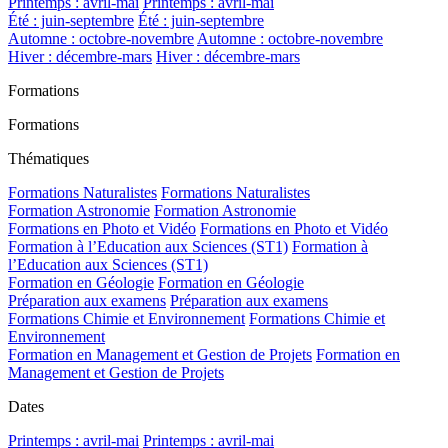
Printemps : avril-mai
Printemps : avril-mai
Été : juin-septembre
Été : juin-septembre
Automne : octobre-novembre
Automne : octobre-novembre
Hiver : décembre-mars
Hiver : décembre-mars
Formations
Formations
Thématiques
Formations Naturalistes
Formations Naturalistes
Formation Astronomie
Formation Astronomie
Formations en Photo et Vidéo
Formations en Photo et Vidéo
Formation à l’Education aux Sciences (ST1)
Formation à
l’Education aux Sciences (ST1)
Formation en Géologie
Formation en Géologie
Préparation aux examens
Préparation aux examens
Formations Chimie et Environnement
Formations Chimie et
Environnement
Formation en Management et Gestion de Projets
Formation en
Management et Gestion de Projets
Dates
Printemps : avril-mai
Printemps : avril-mai