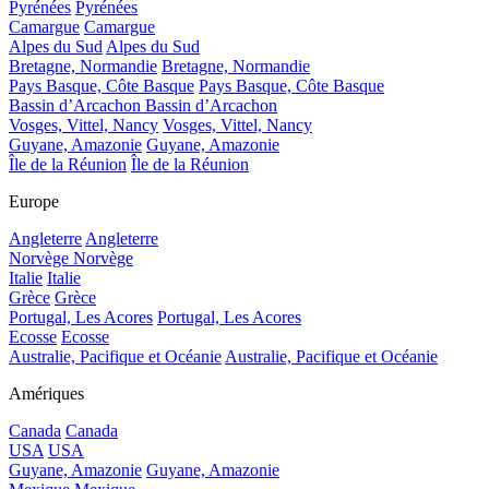
Pyrénées
Pyrénées
Camargue
Camargue
Alpes du Sud
Alpes du Sud
Bretagne, Normandie
Bretagne, Normandie
Pays Basque, Côte Basque
Pays Basque, Côte Basque
Bassin d’Arcachon
Bassin d’Arcachon
Vosges, Vittel, Nancy
Vosges, Vittel, Nancy
Guyane, Amazonie
Guyane, Amazonie
Île de la Réunion
Île de la Réunion
Europe
Angleterre
Angleterre
Norvège
Norvège
Italie
Italie
Grèce
Grèce
Portugal, Les Acores
Portugal, Les Acores
Ecosse
Ecosse
Australie, Pacifique et Océanie
Australie, Pacifique et Océanie
Amériques
Canada
Canada
USA
USA
Guyane, Amazonie
Guyane, Amazonie