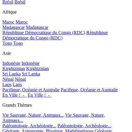
Brésil
Brésil
Afrique
Maroc
Maroc
Madagascar
Madagascar
République Démocratique du Congo (RDC)
République
Démocratique du Congo (RDC)
Togo
Togo
Asie
Indonésie
Indonésie
Kirghizistan
Kirghizistan
Sri Lanka
Sri Lanka
Népal
Népal
Laos
Laos
Pacifique, Océanie et Australie
Pacifique, Océanie et Australie
En Ville !_-_
En Ville !_-_
Grands Thèmes
Vie Sauvage, Nature, Animaux...
Vie Sauvage, Nature,
Animaux...
Paléontologie, Archéologie...
Paléontologie, Archéologie...
Géologie, Astronomie, Physique, Mathématiques
Géologie,