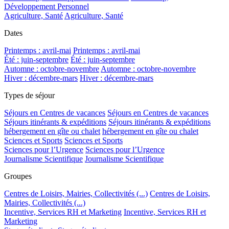
Développement Personnel
Agriculture, Santé
Agriculture, Santé
Dates
Printemps : avril-mai
Printemps : avril-mai
Été : juin-septembre
Été : juin-septembre
Automne : octobre-novembre
Automne : octobre-novembre
Hiver : décembre-mars
Hiver : décembre-mars
Types de séjour
Séjours en Centres de vacances
Séjours en Centres de vacances
Séjours itinérants & expéditions
Séjours itinérants & expéditions
hébergement en gîte ou chalet
hébergement en gîte ou chalet
Sciences et Sports
Sciences et Sports
Sciences pour l’Urgence
Sciences pour l’Urgence
Journalisme Scientifique
Journalisme Scientifique
Groupes
Centres de Loisirs, Mairies, Collectivités (...)
Centres de Loisirs,
Mairies, Collectivités (...)
Incentive, Services RH et Marketing
Incentive, Services RH et
Marketing