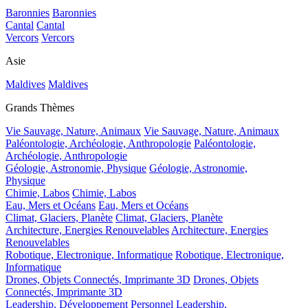
Baronnies
Baronnies
Cantal
Cantal
Vercors
Vercors
Asie
Maldives
Maldives
Grands Thèmes
Vie Sauvage, Nature, Animaux
Vie Sauvage, Nature, Animaux
Paléontologie, Archéologie, Anthropologie
Paléontologie,
Archéologie, Anthropologie
Géologie, Astronomie, Physique
Géologie, Astronomie,
Physique
Chimie, Labos
Chimie, Labos
Eau, Mers et Océans
Eau, Mers et Océans
Climat, Glaciers, Planète
Climat, Glaciers, Planète
Architecture, Energies Renouvelables
Architecture, Energies
Renouvelables
Robotique, Electronique, Informatique
Robotique, Electronique,
Informatique
Drones, Objets Connectés, Imprimante 3D
Drones, Objets
Connectés, Imprimante 3D
Leadership, Développement Personnel
Leadership,