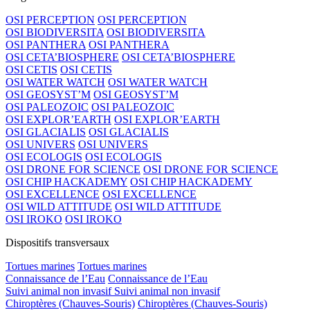
OSI PERCEPTION
OSI PERCEPTION
OSI BIODIVERSITA
OSI BIODIVERSITA
OSI PANTHERA
OSI PANTHERA
OSI CETA’BIOSPHERE
OSI CETA’BIOSPHERE
OSI CETIS
OSI CETIS
OSI WATER WATCH
OSI WATER WATCH
OSI GEOSYST’M
OSI GEOSYST’M
OSI PALEOZOIC
OSI PALEOZOIC
OSI EXPLOR’EARTH
OSI EXPLOR’EARTH
OSI GLACIALIS
OSI GLACIALIS
OSI UNIVERS
OSI UNIVERS
OSI ECOLOGIS
OSI ECOLOGIS
OSI DRONE FOR SCIENCE
OSI DRONE FOR SCIENCE
OSI CHIP HACKADEMY
OSI CHIP HACKADEMY
OSI EXCELLENCE
OSI EXCELLENCE
OSI WILD ATTITUDE
OSI WILD ATTITUDE
OSI IROKO
OSI IROKO
Dispositifs transversaux
Tortues marines
Tortues marines
Connaissance de l’Eau
Connaissance de l’Eau
Suivi animal non invasif
Suivi animal non invasif
Chiroptères (Chauves-Souris)
Chiroptères (Chauves-Souris)