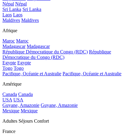
Népal
Népal
Sri Lanka
Sri Lanka
Laos
Laos
Maldives
Maldives
Afrique
Maroc
Maroc
Madagascar
Madagascar
République Démocratique du Congo (RDC)
République
Démocratique du Congo (RDC)
Egypte
Egypte
Togo
Togo
Pacifique, Océanie et Australie
Pacifique, Océanie et Australie
Amérique
Canada
Canada
USA
USA
Guyane, Amazonie
Guyane, Amazonie
Mexique
Mexique
Adultes Séjours Confort
France