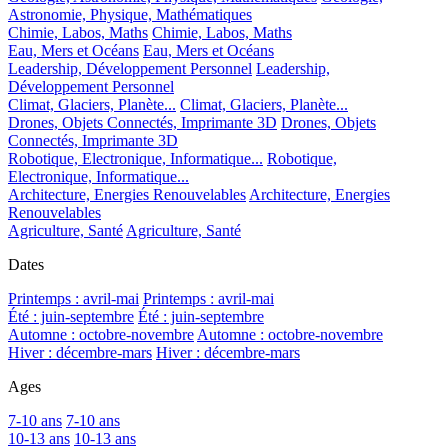
Astronomie, Physique, Mathématiques
Chimie, Labos, Maths
Chimie, Labos, Maths
Eau, Mers et Océans
Eau, Mers et Océans
Leadership, Développement Personnel
Leadership,
Développement Personnel
Climat, Glaciers, Planète...
Climat, Glaciers, Planète...
Drones, Objets Connectés, Imprimante 3D
Drones, Objets
Connectés, Imprimante 3D
Robotique, Electronique, Informatique...
Robotique,
Electronique, Informatique...
Architecture, Energies Renouvelables
Architecture, Energies
Renouvelables
Agriculture, Santé
Agriculture, Santé
Dates
Printemps : avril-mai
Printemps : avril-mai
Été : juin-septembre
Été : juin-septembre
Automne : octobre-novembre
Automne : octobre-novembre
Hiver : décembre-mars
Hiver : décembre-mars
Ages
7-10 ans
7-10 ans
10-13 ans
10-13 ans