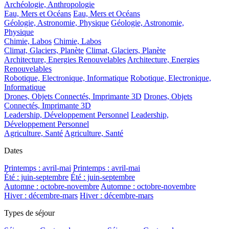
Archéologie, Anthropologie
Eau, Mers et Océans
Eau, Mers et Océans
Géologie, Astronomie, Physique
Géologie, Astronomie,
Physique
Chimie, Labos
Chimie, Labos
Climat, Glaciers, Planète
Climat, Glaciers, Planète
Architecture, Energies Renouvelables
Architecture, Energies
Renouvelables
Robotique, Electronique, Informatique
Robotique, Electronique,
Informatique
Drones, Objets Connectés, Imprimante 3D
Drones, Objets
Connectés, Imprimante 3D
Leadership, Développement Personnel
Leadership,
Développement Personnel
Agriculture, Santé
Agriculture, Santé
Dates
Printemps : avril-mai
Printemps : avril-mai
Été : juin-septembre
Été : juin-septembre
Automne : octobre-novembre
Automne : octobre-novembre
Hiver : décembre-mars
Hiver : décembre-mars
Types de séjour