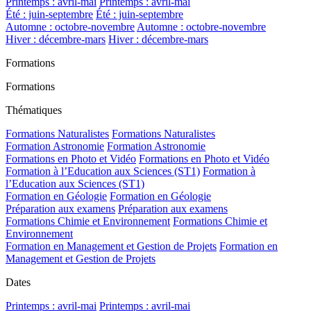
Printemps : avril-mai
Printemps : avril-mai
Été : juin-septembre
Été : juin-septembre
Automne : octobre-novembre
Automne : octobre-novembre
Hiver : décembre-mars
Hiver : décembre-mars
Formations
Formations
Thématiques
Formations Naturalistes
Formations Naturalistes
Formation Astronomie
Formation Astronomie
Formations en Photo et Vidéo
Formations en Photo et Vidéo
Formation à l’Education aux Sciences (ST1)
Formation à
l’Education aux Sciences (ST1)
Formation en Géologie
Formation en Géologie
Préparation aux examens
Préparation aux examens
Formations Chimie et Environnement
Formations Chimie et
Environnement
Formation en Management et Gestion de Projets
Formation en
Management et Gestion de Projets
Dates
Printemps : avril-mai
Printemps : avril-mai