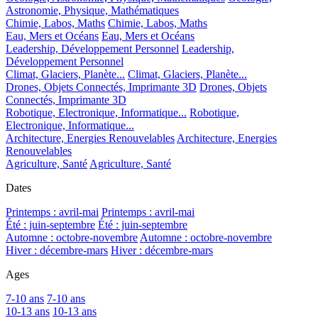
Astronomie, Physique, Mathématiques
Chimie, Labos, Maths
Chimie, Labos, Maths
Eau, Mers et Océans
Eau, Mers et Océans
Leadership, Développement Personnel
Leadership,
Développement Personnel
Climat, Glaciers, Planète...
Climat, Glaciers, Planète...
Drones, Objets Connectés, Imprimante 3D
Drones, Objets
Connectés, Imprimante 3D
Robotique, Electronique, Informatique...
Robotique,
Electronique, Informatique...
Architecture, Energies Renouvelables
Architecture, Energies
Renouvelables
Agriculture, Santé
Agriculture, Santé
Dates
Printemps : avril-mai
Printemps : avril-mai
Été : juin-septembre
Été : juin-septembre
Automne : octobre-novembre
Automne : octobre-novembre
Hiver : décembre-mars
Hiver : décembre-mars
Ages
7-10 ans
7-10 ans
10-13 ans
10-13 ans