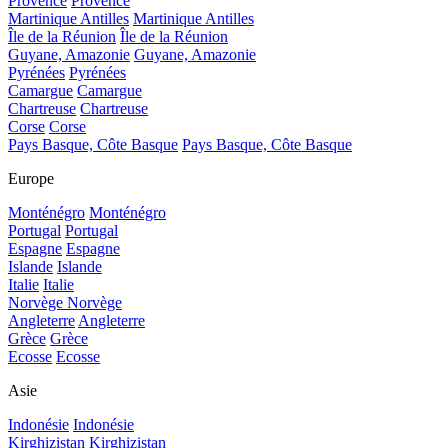
Provence
Provence
Martinique Antilles
Martinique Antilles
Île de la Réunion
Île de la Réunion
Guyane, Amazonie
Guyane, Amazonie
Pyrénées
Pyrénées
Camargue
Camargue
Chartreuse
Chartreuse
Corse
Corse
Pays Basque, Côte Basque
Pays Basque, Côte Basque
Europe
Monténégro
Monténégro
Portugal
Portugal
Espagne
Espagne
Islande
Islande
Italie
Italie
Norvège
Norvège
Angleterre
Angleterre
Grèce
Grèce
Ecosse
Ecosse
Asie
Indonésie
Indonésie
Kirghizistan
Kirghizistan