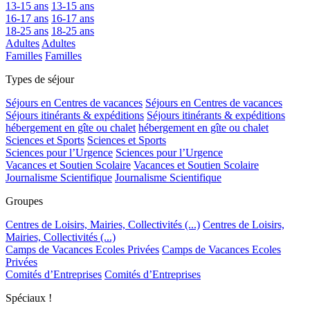
13-15 ans
13-15 ans
16-17 ans
16-17 ans
18-25 ans
18-25 ans
Adultes
Adultes
Familles
Familles
Types de séjour
Séjours en Centres de vacances
Séjours en Centres de vacances
Séjours itinérants & expéditions
Séjours itinérants & expéditions
hébergement en gîte ou chalet
hébergement en gîte ou chalet
Sciences et Sports
Sciences et Sports
Sciences pour l’Urgence
Sciences pour l’Urgence
Vacances et Soutien Scolaire
Vacances et Soutien Scolaire
Journalisme Scientifique
Journalisme Scientifique
Groupes
Centres de Loisirs, Mairies, Collectivités (...)
Centres de Loisirs,
Mairies, Collectivités (...)
Camps de Vacances Ecoles Privées
Camps de Vacances Ecoles
Privées
Comités d’Entreprises
Comités d’Entreprises
Spéciaux !