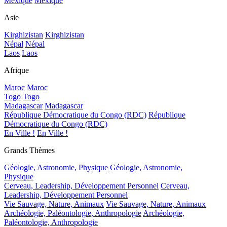
Mexique
Mexique
Asie
Kirghizistan
Kirghizistan
Népal
Népal
Laos
Laos
Afrique
Maroc
Maroc
Togo
Togo
Madagascar
Madagascar
République Démocratique du Congo (RDC)
République
Démocratique du Congo (RDC)
En Ville !
En Ville !
Grands Thèmes
Géologie, Astronomie, Physique
Géologie, Astronomie,
Physique
Cerveau, Leadership, Développement Personnel
Cerveau,
Leadership, Développement Personnel
Vie Sauvage, Nature, Animaux
Vie Sauvage, Nature, Animaux
Archéologie, Paléontologie, Anthropologie
Archéologie,
Paléontologie, Anthropologie