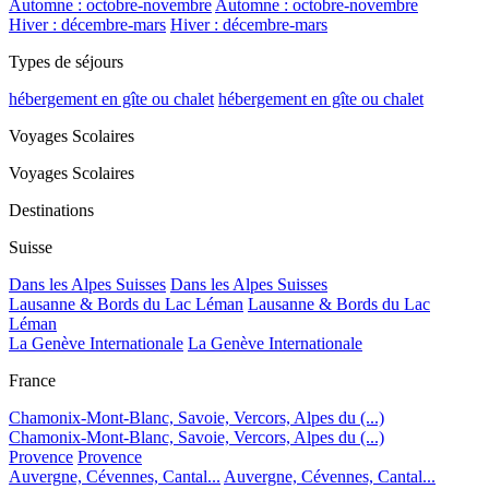
Automne : octobre-novembre
Automne : octobre-novembre
Hiver : décembre-mars
Hiver : décembre-mars
Types de séjours
hébergement en gîte ou chalet
hébergement en gîte ou chalet
Voyages Scolaires
Voyages Scolaires
Destinations
Suisse
Dans les Alpes Suisses
Dans les Alpes Suisses
Lausanne & Bords du Lac Léman
Lausanne & Bords du Lac
Léman
La Genève Internationale
La Genève Internationale
France
Chamonix-Mont-Blanc, Savoie, Vercors, Alpes du (...)
Chamonix-Mont-Blanc, Savoie, Vercors, Alpes du (...)
Provence
Provence
Auvergne, Cévennes, Cantal...
Auvergne, Cévennes, Cantal...