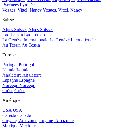
Pyrénées
Pyrénées
Vosges, Vittel, Nancy
Vosges, Vittel, Nancy
Suisse
Alpes Suisses
Alpes Suisses
Lac Léman
Lac Léman
La Genève Internationale
La Genève Internationale
Au Tessin
Au Tessin
Europe
Portugal
Portugal
Islande
Islande
Angleterre
Angleterre
Espagne
Espagne
Norvège
Norvège
Grèce
Grèce
Amérique
USA
USA
Canada
Canada
Guyane, Amazonie
Guyane, Amazonie
Mexique
Mexique