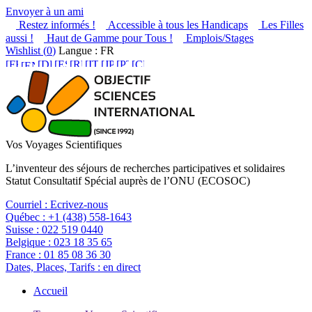
Envoyer à un ami
Restez informés !
Accessible à tous les Handicaps
Les Filles
aussi !
Haut de Gamme pour Tous !
Emplois/Stages
Wishlist (
0
)
Langue : FR
Vos Voyages Scientifiques
L’inventeur des séjours de recherches participatives et solidaires
Statut Consultatif Spécial auprès de l’ONU (ECOSOC)
Courriel :
Ecrivez-nous
Québec :
+1 (438) 558-1643
Suisse :
022 519 0440
Belgique :
023 18 35 65
France :
01 85 08 36 30
Dates, Places, Tarifs :
en direct
Accueil