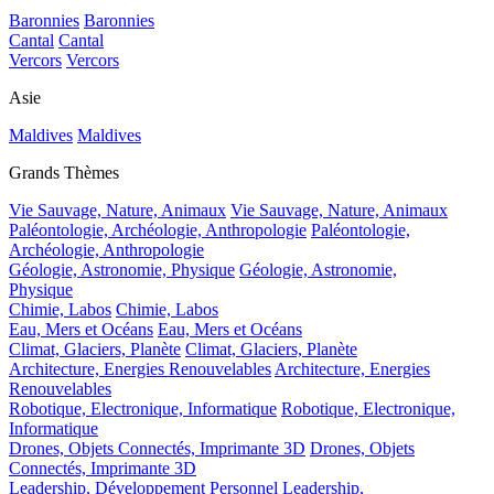
Baronnies
Baronnies
Cantal
Cantal
Vercors
Vercors
Asie
Maldives
Maldives
Grands Thèmes
Vie Sauvage, Nature, Animaux
Vie Sauvage, Nature, Animaux
Paléontologie, Archéologie, Anthropologie
Paléontologie,
Archéologie, Anthropologie
Géologie, Astronomie, Physique
Géologie, Astronomie,
Physique
Chimie, Labos
Chimie, Labos
Eau, Mers et Océans
Eau, Mers et Océans
Climat, Glaciers, Planète
Climat, Glaciers, Planète
Architecture, Energies Renouvelables
Architecture, Energies
Renouvelables
Robotique, Electronique, Informatique
Robotique, Electronique,
Informatique
Drones, Objets Connectés, Imprimante 3D
Drones, Objets
Connectés, Imprimante 3D
Leadership, Développement Personnel
Leadership,