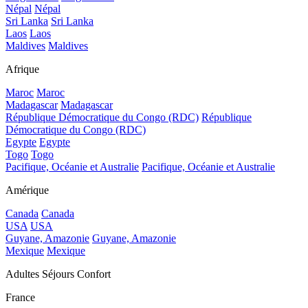
Népal
Népal
Sri Lanka
Sri Lanka
Laos
Laos
Maldives
Maldives
Afrique
Maroc
Maroc
Madagascar
Madagascar
République Démocratique du Congo (RDC)
République
Démocratique du Congo (RDC)
Egypte
Egypte
Togo
Togo
Pacifique, Océanie et Australie
Pacifique, Océanie et Australie
Amérique
Canada
Canada
USA
USA
Guyane, Amazonie
Guyane, Amazonie
Mexique
Mexique
Adultes Séjours Confort
France