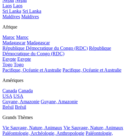
Népal
Népal
Laos
Laos
Sri Lanka
Sri Lanka
Maldives
Maldives
Afrique
Maroc
Maroc
Madagascar
Madagascar
République Démocratique du Congo (RDC)
République
Démocratique du Congo (RDC)
Egypte
Egypte
Togo
Togo
Pacifique, Océanie et Australie
Pacifique, Océanie et Australie
Amériques
Canada
Canada
USA
USA
Guyane, Amazonie
Guyane, Amazonie
Brésil
Brésil
Grands Thèmes
Vie Sauvage, Nature, Animaux
Vie Sauvage, Nature, Animaux
Paléontologie, Archéologie, Anthropologie
Paléontologie,