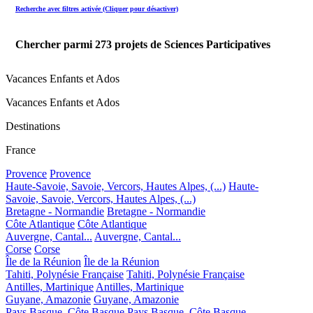
Recherche avec filtres activée (Cliquer pour désactiver)
Chercher parmi
273
projets de Sciences Participatives
Vacances Enfants et Ados
Vacances Enfants et Ados
Destinations
France
Provence
Provence
Haute-Savoie, Savoie, Vercors, Hautes Alpes, (...)
Haute-
Savoie, Savoie, Vercors, Hautes Alpes, (...)
Bretagne - Normandie
Bretagne - Normandie
Côte Atlantique
Côte Atlantique
Auvergne, Cantal...
Auvergne, Cantal...
Corse
Corse
Île de la Réunion
Île de la Réunion
Tahiti, Polynésie Française
Tahiti, Polynésie Française
Antilles, Martinique
Antilles, Martinique
Guyane, Amazonie
Guyane, Amazonie
Pays Basque, Côte Basque
Pays Basque, Côte Basque