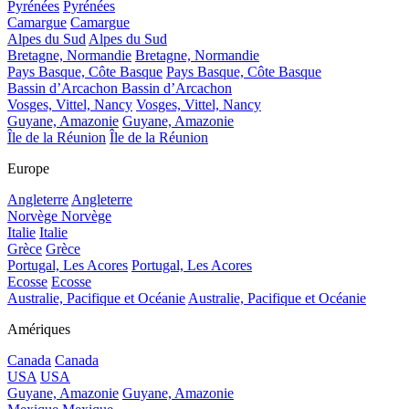
Pyrénées
Pyrénées
Camargue
Camargue
Alpes du Sud
Alpes du Sud
Bretagne, Normandie
Bretagne, Normandie
Pays Basque, Côte Basque
Pays Basque, Côte Basque
Bassin d’Arcachon
Bassin d’Arcachon
Vosges, Vittel, Nancy
Vosges, Vittel, Nancy
Guyane, Amazonie
Guyane, Amazonie
Île de la Réunion
Île de la Réunion
Europe
Angleterre
Angleterre
Norvège
Norvège
Italie
Italie
Grèce
Grèce
Portugal, Les Acores
Portugal, Les Acores
Ecosse
Ecosse
Australie, Pacifique et Océanie
Australie, Pacifique et Océanie
Amériques
Canada
Canada
USA
USA
Guyane, Amazonie
Guyane, Amazonie