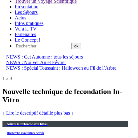
Trouver un Voyage Scientifique
Présentation
Les Séjours
Actus
Infos pratiques
Vu à la TV
Partenaires
Le Concept !
NEWS : Cet Automne : tous les séjours
NEWS : Nouvel-An et Février
NEWS : Spécial Toussaint : Halloween au Fil de l’Arbre
1
2
3
Nouvelle technique de fecondation In-
Vitro
↓ Lire le descriptif détaillé plus bas ↓
Activer la recherche avec filtres
Recherche avec filtres activée