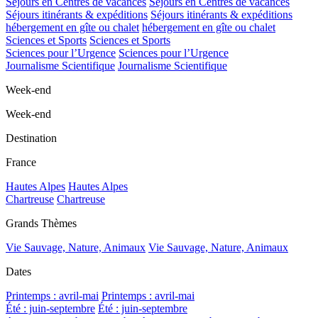
Séjours en Centres de vacances
Séjours en Centres de vacances
Séjours itinérants & expéditions
Séjours itinérants & expéditions
hébergement en gîte ou chalet
hébergement en gîte ou chalet
Sciences et Sports
Sciences et Sports
Sciences pour l’Urgence
Sciences pour l’Urgence
Journalisme Scientifique
Journalisme Scientifique
Week-end
Week-end
Destination
France
Hautes Alpes
Hautes Alpes
Chartreuse
Chartreuse
Grands Thèmes
Vie Sauvage, Nature, Animaux
Vie Sauvage, Nature, Animaux
Dates
Printemps : avril-mai
Printemps : avril-mai
Été : juin-septembre
Été : juin-septembre