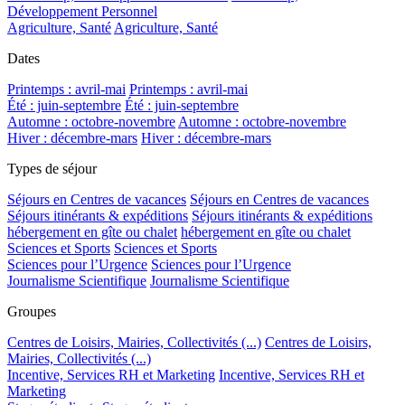
Développement Personnel
Agriculture, Santé
Agriculture, Santé
Dates
Printemps : avril-mai
Printemps : avril-mai
Été : juin-septembre
Été : juin-septembre
Automne : octobre-novembre
Automne : octobre-novembre
Hiver : décembre-mars
Hiver : décembre-mars
Types de séjour
Séjours en Centres de vacances
Séjours en Centres de vacances
Séjours itinérants & expéditions
Séjours itinérants & expéditions
hébergement en gîte ou chalet
hébergement en gîte ou chalet
Sciences et Sports
Sciences et Sports
Sciences pour l’Urgence
Sciences pour l’Urgence
Journalisme Scientifique
Journalisme Scientifique
Groupes
Centres de Loisirs, Mairies, Collectivités (...)
Centres de Loisirs,
Mairies, Collectivités (...)
Incentive, Services RH et Marketing
Incentive, Services RH et
Marketing