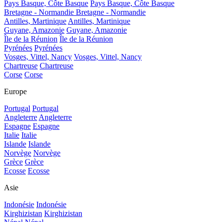
Pays Basque, Côte Basque
Pays Basque, Côte Basque
Bretagne - Normandie
Bretagne - Normandie
Antilles, Martinique
Antilles, Martinique
Guyane, Amazonie
Guyane, Amazonie
Île de la Réunion
Île de la Réunion
Pyrénées
Pyrénées
Vosges, Vittel, Nancy
Vosges, Vittel, Nancy
Chartreuse
Chartreuse
Corse
Corse
Europe
Portugal
Portugal
Angleterre
Angleterre
Espagne
Espagne
Italie
Italie
Islande
Islande
Norvège
Norvège
Grèce
Grèce
Ecosse
Ecosse
Asie
Indonésie
Indonésie
Kirghizistan
Kirghizistan