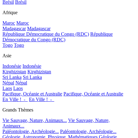
Brésil
Brésil
Afrique
Maroc
Maroc
Madagascar
Madagascar
République Démocratique du Congo (RDC)
République
Démocratique du Congo (RDC)
Togo
Togo
Asie
Indonésie
Indonésie
Kirghizistan
Kirghizistan
Sri Lanka
Sri Lanka
Népal
Népal
Laos
Laos
Pacifique, Océanie et Australie
Pacifique, Océanie et Australie
En Ville !_-_
En Ville !_-_
Grands Thèmes
Vie Sauvage, Nature, Animaux...
Vie Sauvage, Nature,
Animaux...
Paléontologie, Archéologie...
Paléontologie, Archéologie...
Géologie, Astronomie, Physique, Mathématiques
Géologie,