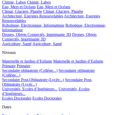
Chimie, Labos
Chimie, Labos
Eau, Mers et Océans
Eau, Mers et Océans
Climat, Glaciers, Planète
Climat, Glaciers, Planète
Architecture, Energies Renouvelables
Architecture, Energies
Renouvelables
Robotique, Electronique, Informatique
Robotique, Electronique,
Informatique
Drones, Objets Connectés, Imprimante 3D
Drones, Objets
Connectés, Imprimante 3D
Agriculture, Santé
Agriculture, Santé
Niveaux
Maternelle et Jardins d’Enfants
Maternelle et Jardins d’Enfants
Primaire
Primaire
Secondaire obligatoire (Collège...)
Secondaire obligatoire
(Collège...)
Secondaire Post-Obligatoire (Lycée...)
Secondaire Post-
Obligatoire (Lycée...)
Universités, Ecoles d’Ingénieurs...
Universités, Ecoles
d’Ingénieurs...
Ecoles Doctorales
Ecoles Doctorales
Dates