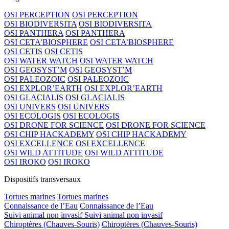
OSI PERCEPTION
OSI PERCEPTION
OSI BIODIVERSITA
OSI BIODIVERSITA
OSI PANTHERA
OSI PANTHERA
OSI CETA’BIOSPHERE
OSI CETA’BIOSPHERE
OSI CETIS
OSI CETIS
OSI WATER WATCH
OSI WATER WATCH
OSI GEOSYST’M
OSI GEOSYST’M
OSI PALEOZOIC
OSI PALEOZOIC
OSI EXPLOR’EARTH
OSI EXPLOR’EARTH
OSI GLACIALIS
OSI GLACIALIS
OSI UNIVERS
OSI UNIVERS
OSI ECOLOGIS
OSI ECOLOGIS
OSI DRONE FOR SCIENCE
OSI DRONE FOR SCIENCE
OSI CHIP HACKADEMY
OSI CHIP HACKADEMY
OSI EXCELLENCE
OSI EXCELLENCE
OSI WILD ATTITUDE
OSI WILD ATTITUDE
OSI IROKO
OSI IROKO
Dispositifs transversaux
Tortues marines
Tortues marines
Connaissance de l’Eau
Connaissance de l’Eau
Suivi animal non invasif
Suivi animal non invasif
Chiroptères (Chauves-Souris)
Chiroptères (Chauves-Souris)