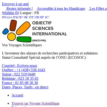
Envoyer à un ami
Restez informés !
Accessible à tous les Handicaps
Les Filles a
Wishlist (
0
)
Langue : FR
Vos Voyages Scientifiques
L’inventeur des séjours de recherches participatives et solidaires
Statut Consultatif Spécial auprès de l’ONU (ECOSOC)
Courriel :
Ecrivez-nous
Québec :
+1 (438) 558-1643
Suisse :
022 519 0440
Belgique :
023 18 35 65
France :
01 85 08 36 30
Dates, Places, Tarifs :
en direct
Accueil
Trouver un Voyage Scientifique