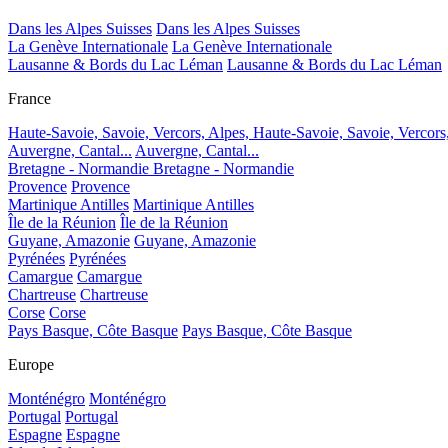
Dans les Alpes Suisses
Dans les Alpes Suisses
La Genève Internationale
La Genève Internationale
Lausanne & Bords du Lac Léman
Lausanne & Bords du Lac Léman
France
Haute-Savoie, Savoie, Vercors, Alpes,
Haute-Savoie, Savoie, Vercors
Auvergne, Cantal...
Auvergne, Cantal...
Bretagne - Normandie
Bretagne - Normandie
Provence
Provence
Martinique Antilles
Martinique Antilles
Île de la Réunion
Île de la Réunion
Guyane, Amazonie
Guyane, Amazonie
Pyrénées
Pyrénées
Camargue
Camargue
Chartreuse
Chartreuse
Corse
Corse
Pays Basque, Côte Basque
Pays Basque, Côte Basque
Europe
Monténégro
Monténégro
Portugal
Portugal
Espagne
Espagne