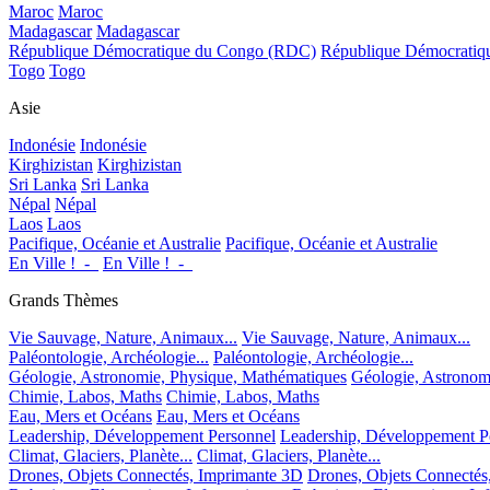
Maroc
Maroc
Madagascar
Madagascar
République Démocratique du Congo (RDC)
République Démocrati
Togo
Togo
Asie
Indonésie
Indonésie
Kirghizistan
Kirghizistan
Sri Lanka
Sri Lanka
Népal
Népal
Laos
Laos
Pacifique, Océanie et Australie
Pacifique, Océanie et Australie
En Ville !_-_
En Ville !_-_
Grands Thèmes
Vie Sauvage, Nature, Animaux...
Vie Sauvage, Nature, Animaux...
Paléontologie, Archéologie...
Paléontologie, Archéologie...
Géologie, Astronomie, Physique, Mathématiques
Géologie, Astronom
Chimie, Labos, Maths
Chimie, Labos, Maths
Eau, Mers et Océans
Eau, Mers et Océans
Leadership, Développement Personnel
Leadership, Développement P
Climat, Glaciers, Planète...
Climat, Glaciers, Planète...
Drones, Objets Connectés, Imprimante 3D
Drones, Objets Connectés