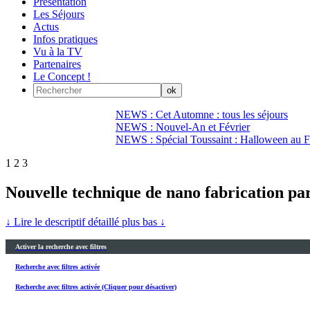
Présentation
Les Séjours
Actus
Infos pratiques
Vu à la TV
Partenaires
Le Concept !
NEWS : Cet Automne : tous les séjours
NEWS : Nouvel-An et Février
NEWS : Spécial Toussaint : Halloween au Fi
1
2
3
Nouvelle technique de nano fabrication par
↓ Lire le descriptif détaillé plus bas ↓
Activer la recherche avec filtres
Recherche avec filtres activée
Recherche avec filtres activée (Cliquer pour désactiver)