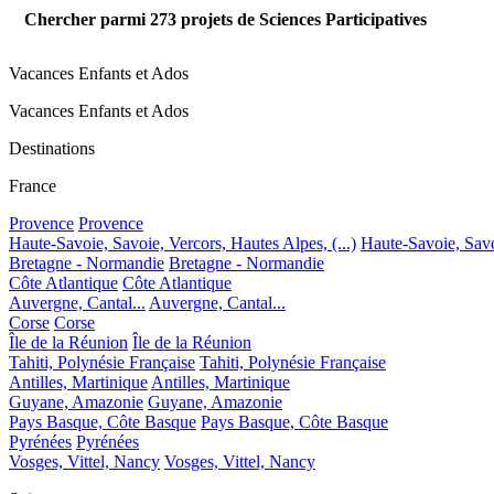
Chercher parmi
273
projets de Sciences Participatives
Vacances Enfants et Ados
Vacances Enfants et Ados
Destinations
France
Provence
Provence
Haute-Savoie, Savoie, Vercors, Hautes Alpes, (...)
Haute-Savoie, Savoi
Bretagne - Normandie
Bretagne - Normandie
Côte Atlantique
Côte Atlantique
Auvergne, Cantal...
Auvergne, Cantal...
Corse
Corse
Île de la Réunion
Île de la Réunion
Tahiti, Polynésie Française
Tahiti, Polynésie Française
Antilles, Martinique
Antilles, Martinique
Guyane, Amazonie
Guyane, Amazonie
Pays Basque, Côte Basque
Pays Basque, Côte Basque
Pyrénées
Pyrénées
Vosges, Vittel, Nancy
Vosges, Vittel, Nancy