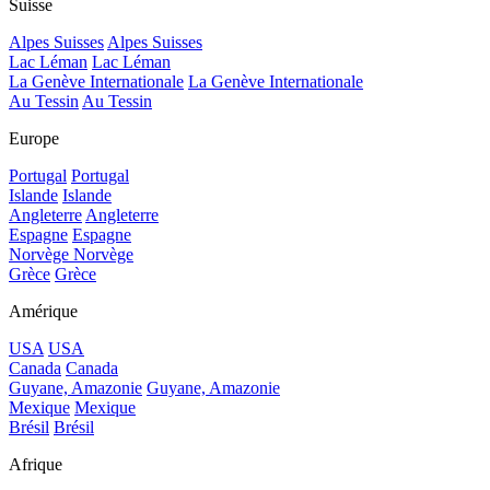
Suisse
Alpes Suisses
Alpes Suisses
Lac Léman
Lac Léman
La Genève Internationale
La Genève Internationale
Au Tessin
Au Tessin
Europe
Portugal
Portugal
Islande
Islande
Angleterre
Angleterre
Espagne
Espagne
Norvège
Norvège
Grèce
Grèce
Amérique
USA
USA
Canada
Canada
Guyane, Amazonie
Guyane, Amazonie
Mexique
Mexique
Brésil
Brésil
Afrique