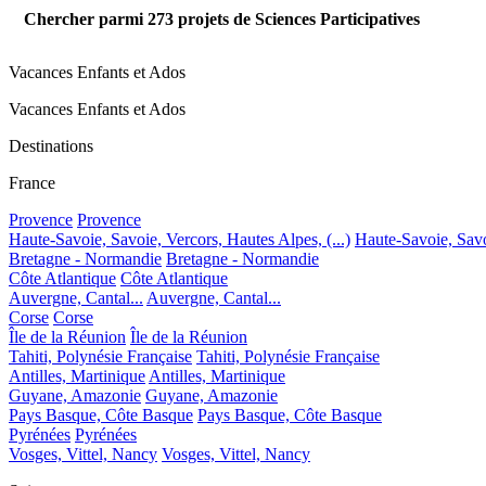
Chercher parmi
273
projets de Sciences Participatives
Vacances Enfants et Ados
Vacances Enfants et Ados
Destinations
France
Provence
Provence
Haute-Savoie, Savoie, Vercors, Hautes Alpes, (...)
Haute-Savoie, Savoi
Bretagne - Normandie
Bretagne - Normandie
Côte Atlantique
Côte Atlantique
Auvergne, Cantal...
Auvergne, Cantal...
Corse
Corse
Île de la Réunion
Île de la Réunion
Tahiti, Polynésie Française
Tahiti, Polynésie Française
Antilles, Martinique
Antilles, Martinique
Guyane, Amazonie
Guyane, Amazonie
Pays Basque, Côte Basque
Pays Basque, Côte Basque
Pyrénées
Pyrénées
Vosges, Vittel, Nancy
Vosges, Vittel, Nancy