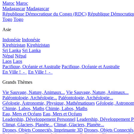
Maroc
Maroc
Madagascar
Madagascar
République Démocratique du Congo (RDC)
République Démocrati
Togo
Togo
Asie
Indonésie
Indonésie
Kirghizistan
Kirghizistan
Sri Lanka
Sri Lanka
Népal
Népal
Laos
Laos
Pacifique, Océanie et Australie
Pacifique, Océanie et Australie
En Ville !_-_
En Ville !_-_
Grands Thèmes
Vie Sauvage, Nature, Animaux...
Vie Sauvage, Nature, Animaux...
Paléontologie, Archéologie...
Paléontologie, Archéologie...
Géologie, Astronomie, Physique, Mathématiques
Géologie, Astronom
Chimie, Labos, Maths
Chimie, Labos, Maths
Eau, Mers et Océans
Eau, Mers et Océans
Leadership, Développement Personnel
Leadership, Développement P
Climat, Glaciers, Planète...
Climat, Glaciers, Planète...
Drones, Objets Connectés, Imprimante 3D
Drones, Objets Connectés