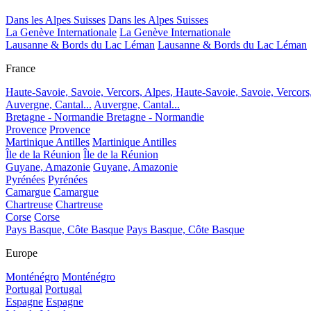
Dans les Alpes Suisses
Dans les Alpes Suisses
La Genève Internationale
La Genève Internationale
Lausanne & Bords du Lac Léman
Lausanne & Bords du Lac Léman
France
Haute-Savoie, Savoie, Vercors, Alpes,
Haute-Savoie, Savoie, Vercors
Auvergne, Cantal...
Auvergne, Cantal...
Bretagne - Normandie
Bretagne - Normandie
Provence
Provence
Martinique Antilles
Martinique Antilles
Île de la Réunion
Île de la Réunion
Guyane, Amazonie
Guyane, Amazonie
Pyrénées
Pyrénées
Camargue
Camargue
Chartreuse
Chartreuse
Corse
Corse
Pays Basque, Côte Basque
Pays Basque, Côte Basque
Europe
Monténégro
Monténégro
Portugal
Portugal
Espagne
Espagne