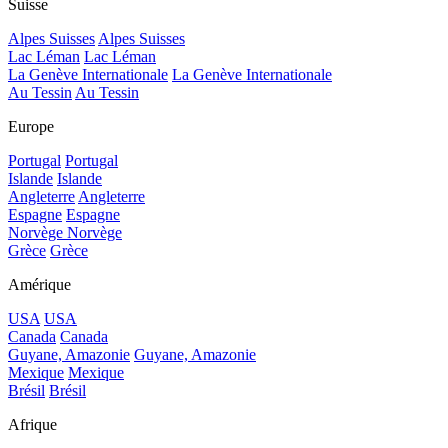
Suisse
Alpes Suisses
Alpes Suisses
Lac Léman
Lac Léman
La Genève Internationale
La Genève Internationale
Au Tessin
Au Tessin
Europe
Portugal
Portugal
Islande
Islande
Angleterre
Angleterre
Espagne
Espagne
Norvège
Norvège
Grèce
Grèce
Amérique
USA
USA
Canada
Canada
Guyane, Amazonie
Guyane, Amazonie
Mexique
Mexique
Brésil
Brésil
Afrique