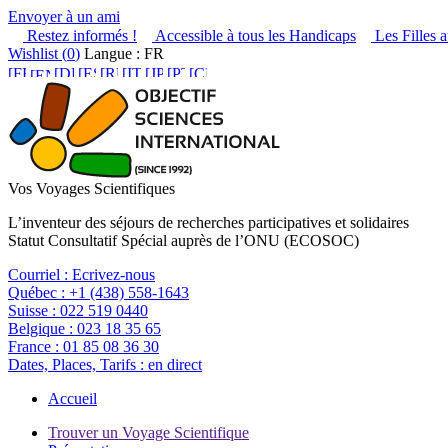
Envoyer à un ami
Restez informés !
Accessible à tous les Handicaps
Les Filles a
Wishlist (
0
)
Langue : FR
Vos Voyages Scientifiques
L’inventeur des séjours de recherches participatives et solidaires
Statut Consultatif Spécial auprès de l’ONU (ECOSOC)
Courriel :
Ecrivez-nous
Québec :
+1 (438) 558-1643
Suisse :
022 519 0440
Belgique :
023 18 35 65
France :
01 85 08 36 30
Dates, Places, Tarifs :
en direct
Accueil
Trouver un Voyage Scientifique