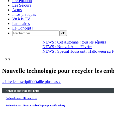
Présentation
Les Séjours
Actus
Infos pratiques
Vu à la TV
Partenaires
Le Concept !
NEWS : Cet Automne : tous les séjours
NEWS : Nouvel-An et Février
NEWS : Spécial Toussaint : Halloween au Fi
1
2
3
Nouvelle technologie pour recycler les em
↓ Lire le descriptif détaillé plus bas ↓
Activer la recherche avec filtres
Recherche avec filtres activée
Recherche avec filtres activée (Cliquer pour désactiver)