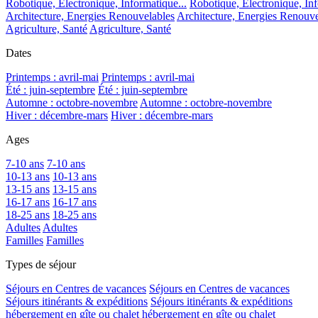
Robotique, Electronique, Informatique...
Robotique, Electronique, Inf
Architecture, Energies Renouvelables
Architecture, Energies Renouve
Agriculture, Santé
Agriculture, Santé
Dates
Printemps : avril-mai
Printemps : avril-mai
Été : juin-septembre
Été : juin-septembre
Automne : octobre-novembre
Automne : octobre-novembre
Hiver : décembre-mars
Hiver : décembre-mars
Ages
7-10 ans
7-10 ans
10-13 ans
10-13 ans
13-15 ans
13-15 ans
16-17 ans
16-17 ans
18-25 ans
18-25 ans
Adultes
Adultes
Familles
Familles
Types de séjour
Séjours en Centres de vacances
Séjours en Centres de vacances
Séjours itinérants & expéditions
Séjours itinérants & expéditions
hébergement en gîte ou chalet
hébergement en gîte ou chalet