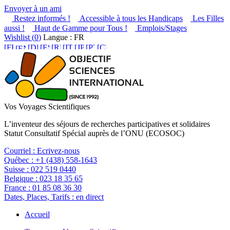
Envoyer à un ami
Restez informés !
Accessible à tous les Handicaps
Les Filles
aussi !
Haut de Gamme pour Tous !
Emplois/Stages
Wishlist (
0
)
Langue : FR
Vos Voyages Scientifiques
L’inventeur des séjours de recherches participatives et solidaires
Statut Consultatif Spécial auprès de l’ONU (ECOSOC)
Courriel :
Ecrivez-nous
Québec :
+1 (438) 558-1643
Suisse :
022 519 0440
Belgique :
023 18 35 65
France :
01 85 08 36 30
Dates, Places, Tarifs :
en direct
Accueil