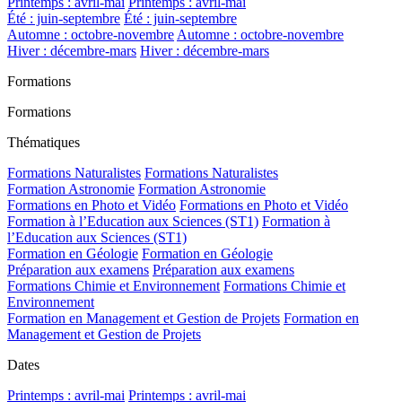
Printemps : avril-mai
Printemps : avril-mai
Été : juin-septembre
Été : juin-septembre
Automne : octobre-novembre
Automne : octobre-novembre
Hiver : décembre-mars
Hiver : décembre-mars
Formations
Formations
Thématiques
Formations Naturalistes
Formations Naturalistes
Formation Astronomie
Formation Astronomie
Formations en Photo et Vidéo
Formations en Photo et Vidéo
Formation à l’Education aux Sciences (ST1)
Formation à
l’Education aux Sciences (ST1)
Formation en Géologie
Formation en Géologie
Préparation aux examens
Préparation aux examens
Formations Chimie et Environnement
Formations Chimie et
Environnement
Formation en Management et Gestion de Projets
Formation en
Management et Gestion de Projets
Dates
Printemps : avril-mai
Printemps : avril-mai