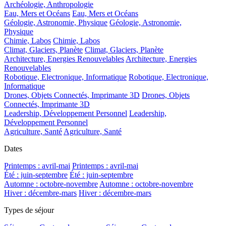
Archéologie, Anthropologie
Eau, Mers et Océans
Eau, Mers et Océans
Géologie, Astronomie, Physique
Géologie, Astronomie,
Physique
Chimie, Labos
Chimie, Labos
Climat, Glaciers, Planète
Climat, Glaciers, Planète
Architecture, Energies Renouvelables
Architecture, Energies
Renouvelables
Robotique, Electronique, Informatique
Robotique, Electronique,
Informatique
Drones, Objets Connectés, Imprimante 3D
Drones, Objets
Connectés, Imprimante 3D
Leadership, Développement Personnel
Leadership,
Développement Personnel
Agriculture, Santé
Agriculture, Santé
Dates
Printemps : avril-mai
Printemps : avril-mai
Été : juin-septembre
Été : juin-septembre
Automne : octobre-novembre
Automne : octobre-novembre
Hiver : décembre-mars
Hiver : décembre-mars
Types de séjour