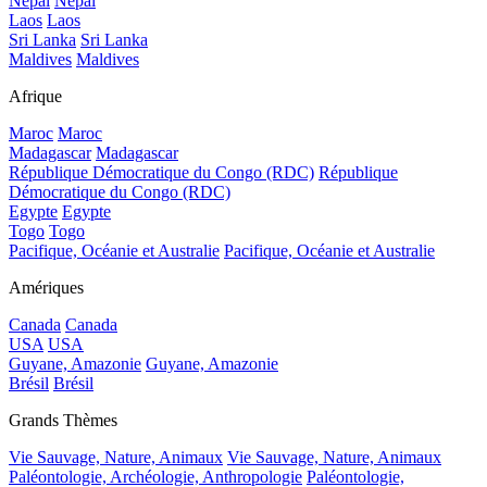
Népal
Népal
Laos
Laos
Sri Lanka
Sri Lanka
Maldives
Maldives
Afrique
Maroc
Maroc
Madagascar
Madagascar
République Démocratique du Congo (RDC)
République
Démocratique du Congo (RDC)
Egypte
Egypte
Togo
Togo
Pacifique, Océanie et Australie
Pacifique, Océanie et Australie
Amériques
Canada
Canada
USA
USA
Guyane, Amazonie
Guyane, Amazonie
Brésil
Brésil
Grands Thèmes
Vie Sauvage, Nature, Animaux
Vie Sauvage, Nature, Animaux
Paléontologie, Archéologie, Anthropologie
Paléontologie,