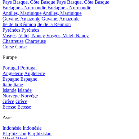
Pays Basque, Côte Basque
Pays Basque, Côte Basque
Bretagne - Normandie
Bretagne - Normandie
Antilles, Martinique
Antilles, Martinique
Guyane, Amazonie
Guyane, Amazonie
Île de la Réunion
Île de la Réunion
Pyrénées
Pyrénées
Vosges, Vittel, Nancy
Vosges, Vittel, Nancy
Chartreuse
Chartreuse
Corse
Corse
Europe
Portugal
Portugal
Angleterre
Angleterre
Espagne
Espagne
Italie
Italie
Islande
Islande
Norvège
Norvège
Grèce
Grèce
Ecosse
Ecosse
Asie
Indonésie
Indonésie
Kirghizistan
Kirghizistan