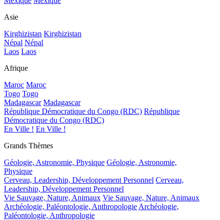
Mexique
Mexique
Asie
Kirghizistan
Kirghizistan
Népal
Népal
Laos
Laos
Afrique
Maroc
Maroc
Togo
Togo
Madagascar
Madagascar
République Démocratique du Congo (RDC)
République
Démocratique du Congo (RDC)
En Ville !
En Ville !
Grands Thèmes
Géologie, Astronomie, Physique
Géologie, Astronomie,
Physique
Cerveau, Leadership, Développement Personnel
Cerveau,
Leadership, Développement Personnel
Vie Sauvage, Nature, Animaux
Vie Sauvage, Nature, Animaux
Archéologie, Paléontologie, Anthropologie
Archéologie,
Paléontologie, Anthropologie