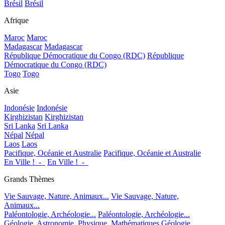
Brésil
Brésil
Afrique
Maroc
Maroc
Madagascar
Madagascar
République Démocratique du Congo (RDC)
République
Démocratique du Congo (RDC)
Togo
Togo
Asie
Indonésie
Indonésie
Kirghizistan
Kirghizistan
Sri Lanka
Sri Lanka
Népal
Népal
Laos
Laos
Pacifique, Océanie et Australie
Pacifique, Océanie et Australie
En Ville !_-_
En Ville !_-_
Grands Thèmes
Vie Sauvage, Nature, Animaux...
Vie Sauvage, Nature,
Animaux...
Paléontologie, Archéologie...
Paléontologie, Archéologie...
Géologie, Astronomie, Physique, Mathématiques
Géologie,