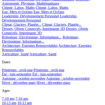
Astronomie, Physique, Mathématiques
Chimie, Labos, Maths
Chimie, Labos, Maths
Eau, Mers et Océans
Eau, Mers et Océans
Leadership, Développement Personnel
Leadership,
Développement Personnel
Climat, Glaciers, Planète...
Climat, Glaciers, Planète...
Drones, Objets Connectés, Imprimante 3D
Drones, Objets
Connectés, Imprimante 3D
Robotique, Electronique, Informatique...
Robotique,
Electronique, Informatique...
Architecture, Energies Renouvelables
Architecture, Energies
Renouvelables
Agriculture, Santé
Agriculture, Santé
Dates
Printemps : avril-mai
Printemps : avril-mai
Été : juin-septembre
Été : juin-septembre
Automne : octobre-novembre
Automne : octobre-novembre
Hiver : décembre-mars
Hiver : décembre-mars
Ages
7-10 ans
7-10 ans
10-13 ans
10-13 ans