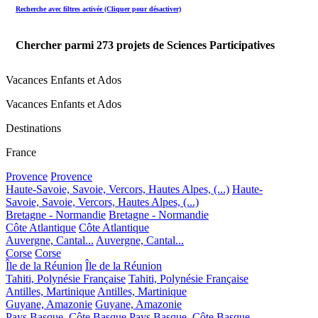
Recherche avec filtres activée (Cliquer pour désactiver)
Chercher parmi
273
projets de Sciences Participatives
Vacances Enfants et Ados
Vacances Enfants et Ados
Destinations
France
Provence
Provence
Haute-Savoie, Savoie, Vercors, Hautes Alpes, (...)
Haute-
Savoie, Savoie, Vercors, Hautes Alpes, (...)
Bretagne - Normandie
Bretagne - Normandie
Côte Atlantique
Côte Atlantique
Auvergne, Cantal...
Auvergne, Cantal...
Corse
Corse
Île de la Réunion
Île de la Réunion
Tahiti, Polynésie Française
Tahiti, Polynésie Française
Antilles, Martinique
Antilles, Martinique
Guyane, Amazonie
Guyane, Amazonie
Pays Basque, Côte Basque
Pays Basque, Côte Basque