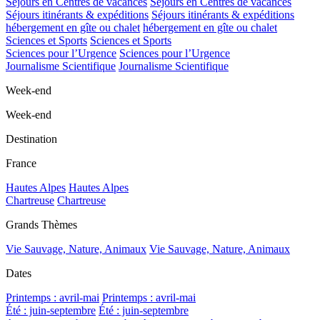
Séjours en Centres de vacances
Séjours en Centres de vacances
Séjours itinérants & expéditions
Séjours itinérants & expéditions
hébergement en gîte ou chalet
hébergement en gîte ou chalet
Sciences et Sports
Sciences et Sports
Sciences pour l’Urgence
Sciences pour l’Urgence
Journalisme Scientifique
Journalisme Scientifique
Week-end
Week-end
Destination
France
Hautes Alpes
Hautes Alpes
Chartreuse
Chartreuse
Grands Thèmes
Vie Sauvage, Nature, Animaux
Vie Sauvage, Nature, Animaux
Dates
Printemps : avril-mai
Printemps : avril-mai
Été : juin-septembre
Été : juin-septembre