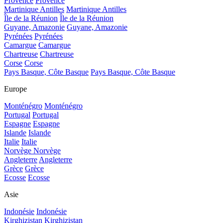
Provence
Provence
Martinique Antilles
Martinique Antilles
Île de la Réunion
Île de la Réunion
Guyane, Amazonie
Guyane, Amazonie
Pyrénées
Pyrénées
Camargue
Camargue
Chartreuse
Chartreuse
Corse
Corse
Pays Basque, Côte Basque
Pays Basque, Côte Basque
Europe
Monténégro
Monténégro
Portugal
Portugal
Espagne
Espagne
Islande
Islande
Italie
Italie
Norvège
Norvège
Angleterre
Angleterre
Grèce
Grèce
Ecosse
Ecosse
Asie
Indonésie
Indonésie
Kirghizistan
Kirghizistan