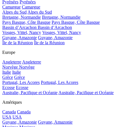
Pyrénées
Pyrénées
Camargue
Camargue
Alpes du Sud
Alpes du Sud
Bretagne, Normandie
Bretagne, Normandie
Pays Basque, Côte Basque
Pays Basque, Côte Basque
Bassin d’Arcachon
Bassin d’Arcachon
Vosges, Vittel, Nancy
Vosges, Vittel, Nancy
Guyane, Amazonie
Guyane, Amazonie
Île de la Réunion
Île de la Réunion
Europe
Angleterre
Angleterre
Norvège
Norvège
Italie
Italie
Grèce
Grèce
Portugal, Les Acores
Portugal, Les Acores
Ecosse
Ecosse
Australie, Pacifique et Océanie
Australie, Pacifique et Océanie
Amériques
Canada
Canada
USA
USA
Guyane, Amazonie
Guyane, Amazonie