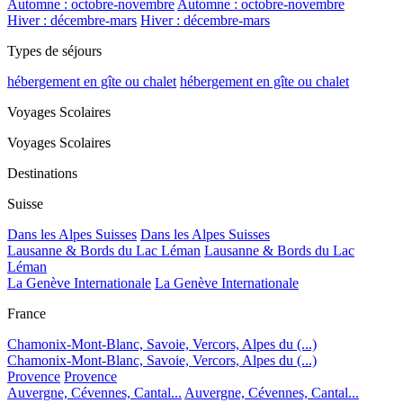
Automne : octobre-novembre
Automne : octobre-novembre
Hiver : décembre-mars
Hiver : décembre-mars
Types de séjours
hébergement en gîte ou chalet
hébergement en gîte ou chalet
Voyages Scolaires
Voyages Scolaires
Destinations
Suisse
Dans les Alpes Suisses
Dans les Alpes Suisses
Lausanne & Bords du Lac Léman
Lausanne & Bords du Lac
Léman
La Genève Internationale
La Genève Internationale
France
Chamonix-Mont-Blanc, Savoie, Vercors, Alpes du (...)
Chamonix-Mont-Blanc, Savoie, Vercors, Alpes du (...)
Provence
Provence
Auvergne, Cévennes, Cantal...
Auvergne, Cévennes, Cantal...