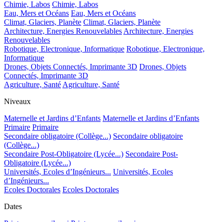
Chimie, Labos
Chimie, Labos
Eau, Mers et Océans
Eau, Mers et Océans
Climat, Glaciers, Planète
Climat, Glaciers, Planète
Architecture, Energies Renouvelables
Architecture, Energies
Renouvelables
Robotique, Electronique, Informatique
Robotique, Electronique,
Informatique
Drones, Objets Connectés, Imprimante 3D
Drones, Objets
Connectés, Imprimante 3D
Agriculture, Santé
Agriculture, Santé
Niveaux
Maternelle et Jardins d’Enfants
Maternelle et Jardins d’Enfants
Primaire
Primaire
Secondaire obligatoire (Collège...)
Secondaire obligatoire
(Collège...)
Secondaire Post-Obligatoire (Lycée...)
Secondaire Post-
Obligatoire (Lycée...)
Universités, Ecoles d’Ingénieurs...
Universités, Ecoles
d’Ingénieurs...
Ecoles Doctorales
Ecoles Doctorales
Dates