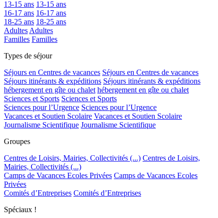
13-15 ans
13-15 ans
16-17 ans
16-17 ans
18-25 ans
18-25 ans
Adultes
Adultes
Familles
Familles
Types de séjour
Séjours en Centres de vacances
Séjours en Centres de vacances
Séjours itinérants & expéditions
Séjours itinérants & expéditions
hébergement en gîte ou chalet
hébergement en gîte ou chalet
Sciences et Sports
Sciences et Sports
Sciences pour l’Urgence
Sciences pour l’Urgence
Vacances et Soutien Scolaire
Vacances et Soutien Scolaire
Journalisme Scientifique
Journalisme Scientifique
Groupes
Centres de Loisirs, Mairies, Collectivités (...)
Centres de Loisirs,
Mairies, Collectivités (...)
Camps de Vacances Ecoles Privées
Camps de Vacances Ecoles
Privées
Comités d’Entreprises
Comités d’Entreprises
Spéciaux !