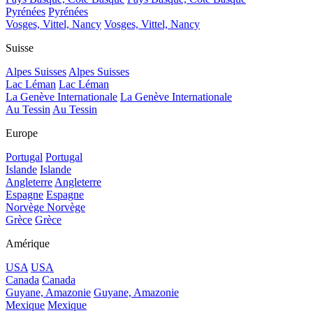
Pyrénées
Pyrénées
Vosges, Vittel, Nancy
Vosges, Vittel, Nancy
Suisse
Alpes Suisses
Alpes Suisses
Lac Léman
Lac Léman
La Genève Internationale
La Genève Internationale
Au Tessin
Au Tessin
Europe
Portugal
Portugal
Islande
Islande
Angleterre
Angleterre
Espagne
Espagne
Norvège
Norvège
Grèce
Grèce
Amérique
USA
USA
Canada
Canada
Guyane, Amazonie
Guyane, Amazonie
Mexique
Mexique