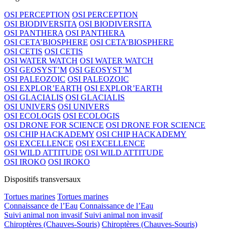
OSI PERCEPTION
OSI PERCEPTION
OSI BIODIVERSITA
OSI BIODIVERSITA
OSI PANTHERA
OSI PANTHERA
OSI CETA’BIOSPHERE
OSI CETA’BIOSPHERE
OSI CETIS
OSI CETIS
OSI WATER WATCH
OSI WATER WATCH
OSI GEOSYST’M
OSI GEOSYST’M
OSI PALEOZOIC
OSI PALEOZOIC
OSI EXPLOR’EARTH
OSI EXPLOR’EARTH
OSI GLACIALIS
OSI GLACIALIS
OSI UNIVERS
OSI UNIVERS
OSI ECOLOGIS
OSI ECOLOGIS
OSI DRONE FOR SCIENCE
OSI DRONE FOR SCIENCE
OSI CHIP HACKADEMY
OSI CHIP HACKADEMY
OSI EXCELLENCE
OSI EXCELLENCE
OSI WILD ATTITUDE
OSI WILD ATTITUDE
OSI IROKO
OSI IROKO
Dispositifs transversaux
Tortues marines
Tortues marines
Connaissance de l’Eau
Connaissance de l’Eau
Suivi animal non invasif
Suivi animal non invasif
Chiroptères (Chauves-Souris)
Chiroptères (Chauves-Souris)