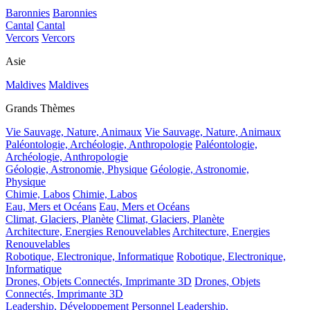
Baronnies
Baronnies
Cantal
Cantal
Vercors
Vercors
Asie
Maldives
Maldives
Grands Thèmes
Vie Sauvage, Nature, Animaux
Vie Sauvage, Nature, Animaux
Paléontologie, Archéologie, Anthropologie
Paléontologie,
Archéologie, Anthropologie
Géologie, Astronomie, Physique
Géologie, Astronomie,
Physique
Chimie, Labos
Chimie, Labos
Eau, Mers et Océans
Eau, Mers et Océans
Climat, Glaciers, Planète
Climat, Glaciers, Planète
Architecture, Energies Renouvelables
Architecture, Energies
Renouvelables
Robotique, Electronique, Informatique
Robotique, Electronique,
Informatique
Drones, Objets Connectés, Imprimante 3D
Drones, Objets
Connectés, Imprimante 3D
Leadership, Développement Personnel
Leadership,