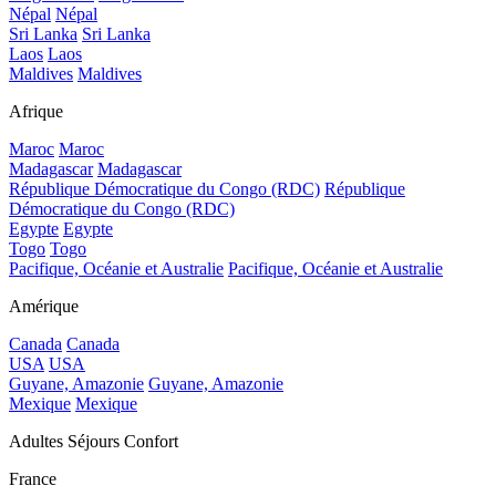
Népal
Népal
Sri Lanka
Sri Lanka
Laos
Laos
Maldives
Maldives
Afrique
Maroc
Maroc
Madagascar
Madagascar
République Démocratique du Congo (RDC)
République
Démocratique du Congo (RDC)
Egypte
Egypte
Togo
Togo
Pacifique, Océanie et Australie
Pacifique, Océanie et Australie
Amérique
Canada
Canada
USA
USA
Guyane, Amazonie
Guyane, Amazonie
Mexique
Mexique
Adultes Séjours Confort
France