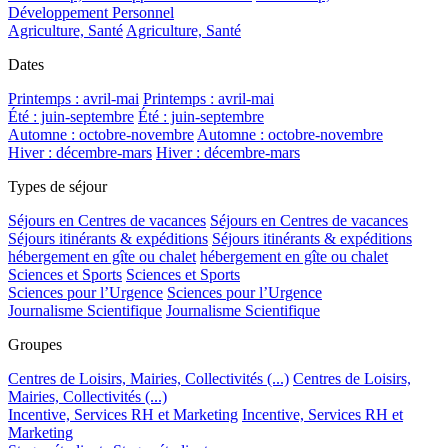
Développement Personnel
Agriculture, Santé
Agriculture, Santé
Dates
Printemps : avril-mai
Printemps : avril-mai
Été : juin-septembre
Été : juin-septembre
Automne : octobre-novembre
Automne : octobre-novembre
Hiver : décembre-mars
Hiver : décembre-mars
Types de séjour
Séjours en Centres de vacances
Séjours en Centres de vacances
Séjours itinérants & expéditions
Séjours itinérants & expéditions
hébergement en gîte ou chalet
hébergement en gîte ou chalet
Sciences et Sports
Sciences et Sports
Sciences pour l’Urgence
Sciences pour l’Urgence
Journalisme Scientifique
Journalisme Scientifique
Groupes
Centres de Loisirs, Mairies, Collectivités (...)
Centres de Loisirs,
Mairies, Collectivités (...)
Incentive, Services RH et Marketing
Incentive, Services RH et
Marketing