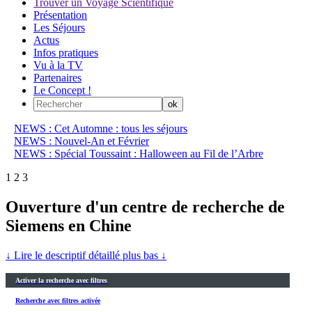
Trouver un Voyage Scientifique
Présentation
Les Séjours
Actus
Infos pratiques
Vu à la TV
Partenaires
Le Concept !
NEWS : Cet Automne : tous les séjours
NEWS : Nouvel-An et Février
NEWS : Spécial Toussaint : Halloween au Fil de l’Arbre
1
2
3
Ouverture d'un centre de recherche de
Siemens en Chine
↓ Lire le descriptif détaillé plus bas ↓
Activer la recherche avec filtres
Recherche avec filtres activée