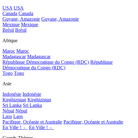
USA
USA
Canada
Canada
Guyane, Amazonie
Guyane, Amazonie
Mexique
Mexique
Brésil
Brésil
Afrique
Maroc
Maroc
Madagascar
Madagascar
République Démocratique du Congo (RDC)
République
Démocratique du Congo (RDC)
Togo
Togo
Asie
Indonésie
Indonésie
Kirghizistan
Kirghizistan
Sri Lanka
Sri Lanka
Népal
Népal
Laos
Laos
Pacifique, Océanie et Australie
Pacifique, Océanie et Australie
En Ville !_-_
En Ville !_-_
Grands Thèmes