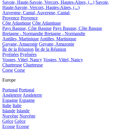
Savoie, Haute-Savoie, Vercors, Hautes-Alpes, (...)
Savoie,
Haute-Savoie, Vercors, Hautes-Alpes, (...)
Auvergne, Cantal,
Auvergne, Cantal,
Provence
Provence
Côte Atlantique
Côte Atlantique
Pays Basque, Côte Basque
Pays Basque, Côte Basque
Bretagne - Normandie
Bretagne - Normandie
Antilles, Martinique
Antilles, Martinique
Guyane, Amazonie
Guyane, Amazonie
Île de la Réunion
Île de la Réunion
Pyrénées
Pyrénées
Vosges, Vittel, Nancy
Vosges, Vittel, Nancy
Chartreuse
Chartreuse
Corse
Corse
Europe
Portugal
Portugal
Angleterre
Angleterre
Espagne
Espagne
Italie
Italie
Islande
Islande
Norvège
Norvège
Grèce
Grèce
Ecosse
Ecosse