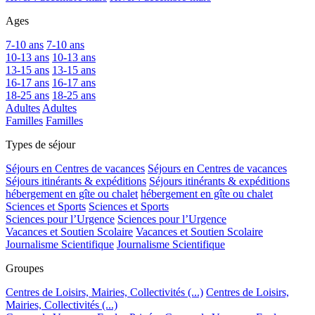
Ages
7-10 ans
7-10 ans
10-13 ans
10-13 ans
13-15 ans
13-15 ans
16-17 ans
16-17 ans
18-25 ans
18-25 ans
Adultes
Adultes
Familles
Familles
Types de séjour
Séjours en Centres de vacances
Séjours en Centres de vacances
Séjours itinérants & expéditions
Séjours itinérants & expéditions
hébergement en gîte ou chalet
hébergement en gîte ou chalet
Sciences et Sports
Sciences et Sports
Sciences pour l’Urgence
Sciences pour l’Urgence
Vacances et Soutien Scolaire
Vacances et Soutien Scolaire
Journalisme Scientifique
Journalisme Scientifique
Groupes
Centres de Loisirs, Mairies, Collectivités (...)
Centres de Loisirs,
Mairies, Collectivités (...)