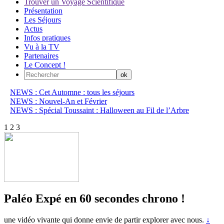
Trouver un Voyage Scientifique
Présentation
Les Séjours
Actus
Infos pratiques
Vu à la TV
Partenaires
Le Concept !
NEWS : Cet Automne : tous les séjours
NEWS : Nouvel-An et Février
NEWS : Spécial Toussaint : Halloween au Fil de l’Arbre
1
2
3
Paléo Expé en 60 secondes chrono !
une vidéo vivante qui donne envie de partir explorer avec nous.
↓