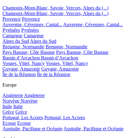
Chamonix-Mont-Blanc, Savoie, Vercors, Alpes du (...)
Chamonix-Mont-Blanc, Savoie, Vercors, Alpes du (...)
Provence
Provence
Auvergne, Cévennes, Cantal...
Auvergne, Cévennes, Cantal...
Pyrénées
Pyrénées
Camargue
Camargue
Alpes du Sud
Alpes du Sud
Bretagne, Normandie
Bretagne, Normandie
Pays Basque, Côte Basque
Pays Basque, Côte Basque
Bassin d’Arcachon
Bassin d’Arcachon
Vosges, Vittel, Nancy
Vosges, Vittel, Nancy
Guyane, Amazonie
Guyane, Amazonie
Île de la Réunion
Île de la Réunion
Europe
Angleterre
Angleterre
Norvège
Norvège
Italie
Italie
Grèce
Grèce
Portugal, Les Acores
Portugal, Les Acores
Ecosse
Ecosse
Australie, Pacifique et Océanie
Australie, Pacifique et Océanie