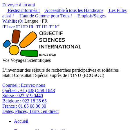
Envoyer à un ami
Restez informés !
Accessible à tous les Handicaps
Les Filles
aussi !
Haut de Gamme pour Tous !
Emplois/Stages
Wishlist (
0
)
Langue : FR
Vos Voyages Scientifiques
L’inventeur des séjours de recherches participatives et solidaires
Statut Consultatif Spécial auprès de l’ONU (ECOSOC)
Courriel :
Ecrivez-nous
Québec :
+1 (438) 558-1643
Suisse :
022 519 0440
Belgique :
023 18 35 65
France :
01 85 08 36 30
Dates, Places, Tarifs :
en direct
Accueil