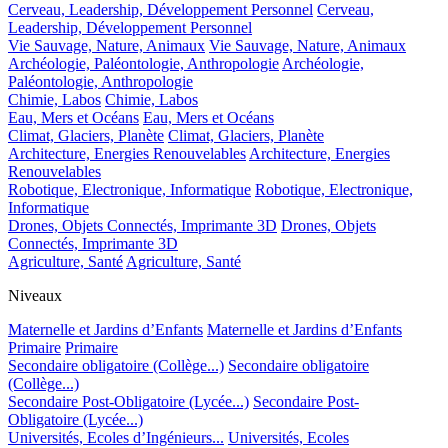
Cerveau, Leadership, Développement Personnel
Cerveau,
Leadership, Développement Personnel
Vie Sauvage, Nature, Animaux
Vie Sauvage, Nature, Animaux
Archéologie, Paléontologie, Anthropologie
Archéologie,
Paléontologie, Anthropologie
Chimie, Labos
Chimie, Labos
Eau, Mers et Océans
Eau, Mers et Océans
Climat, Glaciers, Planète
Climat, Glaciers, Planète
Architecture, Energies Renouvelables
Architecture, Energies
Renouvelables
Robotique, Electronique, Informatique
Robotique, Electronique,
Informatique
Drones, Objets Connectés, Imprimante 3D
Drones, Objets
Connectés, Imprimante 3D
Agriculture, Santé
Agriculture, Santé
Niveaux
Maternelle et Jardins d’Enfants
Maternelle et Jardins d’Enfants
Primaire
Primaire
Secondaire obligatoire (Collège...)
Secondaire obligatoire
(Collège...)
Secondaire Post-Obligatoire (Lycée...)
Secondaire Post-
Obligatoire (Lycée...)
Universités, Ecoles d’Ingénieurs...
Universités, Ecoles