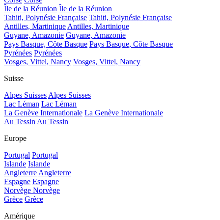
Île de la Réunion
Île de la Réunion
Tahiti, Polynésie Française
Tahiti, Polynésie Française
Antilles, Martinique
Antilles, Martinique
Guyane, Amazonie
Guyane, Amazonie
Pays Basque, Côte Basque
Pays Basque, Côte Basque
Pyrénées
Pyrénées
Vosges, Vittel, Nancy
Vosges, Vittel, Nancy
Suisse
Alpes Suisses
Alpes Suisses
Lac Léman
Lac Léman
La Genève Internationale
La Genève Internationale
Au Tessin
Au Tessin
Europe
Portugal
Portugal
Islande
Islande
Angleterre
Angleterre
Espagne
Espagne
Norvège
Norvège
Grèce
Grèce
Amérique