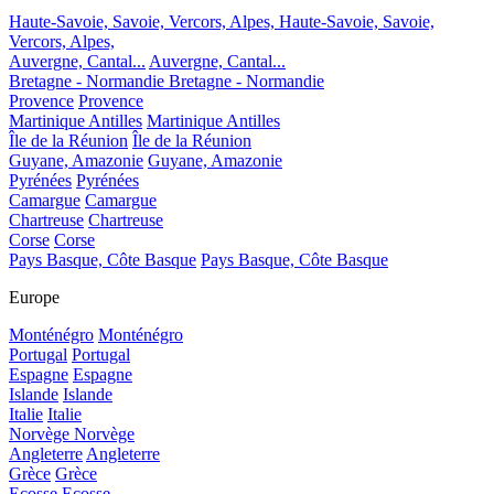
Haute-Savoie, Savoie, Vercors, Alpes,
Haute-Savoie, Savoie,
Vercors, Alpes,
Auvergne, Cantal...
Auvergne, Cantal...
Bretagne - Normandie
Bretagne - Normandie
Provence
Provence
Martinique Antilles
Martinique Antilles
Île de la Réunion
Île de la Réunion
Guyane, Amazonie
Guyane, Amazonie
Pyrénées
Pyrénées
Camargue
Camargue
Chartreuse
Chartreuse
Corse
Corse
Pays Basque, Côte Basque
Pays Basque, Côte Basque
Europe
Monténégro
Monténégro
Portugal
Portugal
Espagne
Espagne
Islande
Islande
Italie
Italie
Norvège
Norvège
Angleterre
Angleterre
Grèce
Grèce
Ecosse
Ecosse