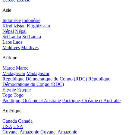
Asie
Indonésie
Indonésie
Kirghizistan
Kirghizistan
Népal
Népal
Sri Lanka
Sri Lanka
Laos
Laos
Maldives
Maldives
Afrique
Maroc
Maroc
Madagascar
Madagascar
République Démocratique du Congo (RDC)
République
Démocratique du Congo (RDC)
Egypte
Egypte
Togo
Togo
Pacifique, Océanie et Australie
Pacifique, Océanie et Australie
Amérique
Canada
Canada
USA
USA
Guyane, Amazonie
Guyane, Amazonie