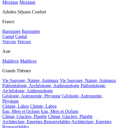
Mexique
Mexique
Adultes Séjours Confort
France
Baronnies
Baronnies
Cantal
Cantal
Vercors
Vercors
Asie
Maldives
Maldives
Grands Thèmes
Vie Sauvage, Nature, Animaux
Vie Sauvage, Nature, Animaux
Paléontologie, Archéologie, Anthropologie
Paléontologie,
Archéologie, Anthropologie
Géologie, Astronomie, Physique
Géologie, Astronomie,
Physique
Chimie, Labos
Chimie, Labos
Eau, Mers et Océans
Eau, Mers et Océans
Climat, Glaciers, Planète
Climat, Glaciers, Planète
Architecture, Energies Renouvelables
Architecture, Energies
Renouvelables