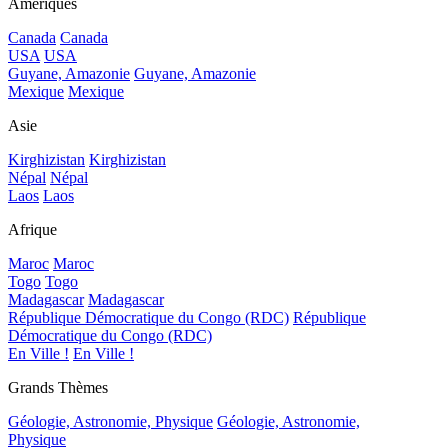
Amériques
Canada
Canada
USA
USA
Guyane, Amazonie
Guyane, Amazonie
Mexique
Mexique
Asie
Kirghizistan
Kirghizistan
Népal
Népal
Laos
Laos
Afrique
Maroc
Maroc
Togo
Togo
Madagascar
Madagascar
République Démocratique du Congo (RDC)
République
Démocratique du Congo (RDC)
En Ville !
En Ville !
Grands Thèmes
Géologie, Astronomie, Physique
Géologie, Astronomie,
Physique