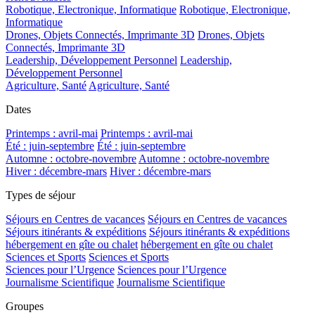
Robotique, Electronique, Informatique
Robotique, Electronique,
Informatique
Drones, Objets Connectés, Imprimante 3D
Drones, Objets
Connectés, Imprimante 3D
Leadership, Développement Personnel
Leadership,
Développement Personnel
Agriculture, Santé
Agriculture, Santé
Dates
Printemps : avril-mai
Printemps : avril-mai
Été : juin-septembre
Été : juin-septembre
Automne : octobre-novembre
Automne : octobre-novembre
Hiver : décembre-mars
Hiver : décembre-mars
Types de séjour
Séjours en Centres de vacances
Séjours en Centres de vacances
Séjours itinérants & expéditions
Séjours itinérants & expéditions
hébergement en gîte ou chalet
hébergement en gîte ou chalet
Sciences et Sports
Sciences et Sports
Sciences pour l’Urgence
Sciences pour l’Urgence
Journalisme Scientifique
Journalisme Scientifique
Groupes