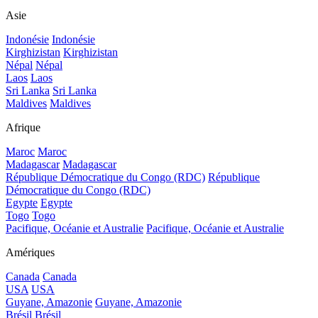
Asie
Indonésie
Indonésie
Kirghizistan
Kirghizistan
Népal
Népal
Laos
Laos
Sri Lanka
Sri Lanka
Maldives
Maldives
Afrique
Maroc
Maroc
Madagascar
Madagascar
République Démocratique du Congo (RDC)
République
Démocratique du Congo (RDC)
Egypte
Egypte
Togo
Togo
Pacifique, Océanie et Australie
Pacifique, Océanie et Australie
Amériques
Canada
Canada
USA
USA
Guyane, Amazonie
Guyane, Amazonie
Brésil
Brésil