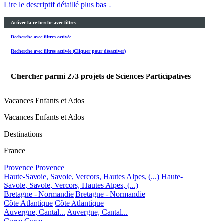
Lire le descriptif détaillé plus bas ↓
Activer la recherche avec filtres
Recherche avec filtres activée
Recherche avec filtres activée (Cliquer pour désactiver)
Chercher parmi
273
projets de Sciences Participatives
Vacances Enfants et Ados
Vacances Enfants et Ados
Destinations
France
Provence
Provence
Haute-Savoie, Savoie, Vercors, Hautes Alpes, (...)
Haute-
Savoie, Savoie, Vercors, Hautes Alpes, (...)
Bretagne - Normandie
Bretagne - Normandie
Côte Atlantique
Côte Atlantique
Auvergne, Cantal...
Auvergne, Cantal...
Corse
Corse