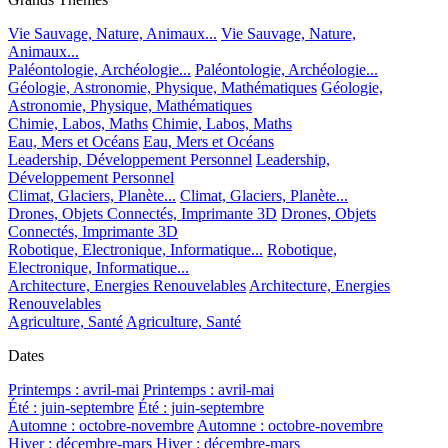
Vie Sauvage, Nature, Animaux...
Vie Sauvage, Nature,
Animaux...
Paléontologie, Archéologie...
Paléontologie, Archéologie...
Géologie, Astronomie, Physique, Mathématiques
Géologie,
Astronomie, Physique, Mathématiques
Chimie, Labos, Maths
Chimie, Labos, Maths
Eau, Mers et Océans
Eau, Mers et Océans
Leadership, Développement Personnel
Leadership,
Développement Personnel
Climat, Glaciers, Planète...
Climat, Glaciers, Planète...
Drones, Objets Connectés, Imprimante 3D
Drones, Objets
Connectés, Imprimante 3D
Robotique, Electronique, Informatique...
Robotique,
Electronique, Informatique...
Architecture, Energies Renouvelables
Architecture, Energies
Renouvelables
Agriculture, Santé
Agriculture, Santé
Dates
Printemps : avril-mai
Printemps : avril-mai
Été : juin-septembre
Été : juin-septembre
Automne : octobre-novembre
Automne : octobre-novembre
Hiver : décembre-mars
Hiver : décembre-mars