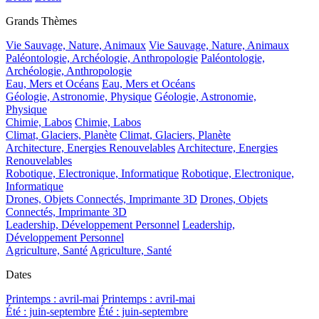
Grands Thèmes
Vie Sauvage, Nature, Animaux
Vie Sauvage, Nature, Animaux
Paléontologie, Archéologie, Anthropologie
Paléontologie,
Archéologie, Anthropologie
Eau, Mers et Océans
Eau, Mers et Océans
Géologie, Astronomie, Physique
Géologie, Astronomie,
Physique
Chimie, Labos
Chimie, Labos
Climat, Glaciers, Planète
Climat, Glaciers, Planète
Architecture, Energies Renouvelables
Architecture, Energies
Renouvelables
Robotique, Electronique, Informatique
Robotique, Electronique,
Informatique
Drones, Objets Connectés, Imprimante 3D
Drones, Objets
Connectés, Imprimante 3D
Leadership, Développement Personnel
Leadership,
Développement Personnel
Agriculture, Santé
Agriculture, Santé
Dates
Printemps : avril-mai
Printemps : avril-mai
Été : juin-septembre
Été : juin-septembre