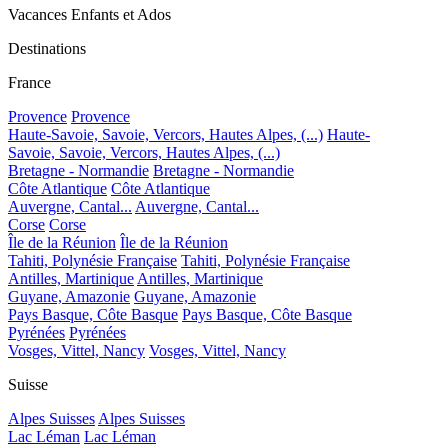
Vacances Enfants et Ados
Destinations
France
Provence
Provence
Haute-Savoie, Savoie, Vercors, Hautes Alpes, (...)
Haute-
Savoie, Savoie, Vercors, Hautes Alpes, (...)
Bretagne - Normandie
Bretagne - Normandie
Côte Atlantique
Côte Atlantique
Auvergne, Cantal...
Auvergne, Cantal...
Corse
Corse
Île de la Réunion
Île de la Réunion
Tahiti, Polynésie Française
Tahiti, Polynésie Française
Antilles, Martinique
Antilles, Martinique
Guyane, Amazonie
Guyane, Amazonie
Pays Basque, Côte Basque
Pays Basque, Côte Basque
Pyrénées
Pyrénées
Vosges, Vittel, Nancy
Vosges, Vittel, Nancy
Suisse
Alpes Suisses
Alpes Suisses
Lac Léman
Lac Léman