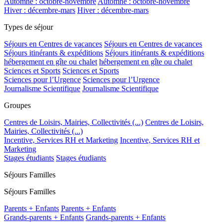
Automne : octobre-novembre
Automne : octobre-novembre
Hiver : décembre-mars
Hiver : décembre-mars
Types de séjour
Séjours en Centres de vacances
Séjours en Centres de vacances
Séjours itinérants & expéditions
Séjours itinérants & expéditions
hébergement en gîte ou chalet
hébergement en gîte ou chalet
Sciences et Sports
Sciences et Sports
Sciences pour l’Urgence
Sciences pour l’Urgence
Journalisme Scientifique
Journalisme Scientifique
Groupes
Centres de Loisirs, Mairies, Collectivités (...)
Centres de Loisirs,
Mairies, Collectivités (...)
Incentive, Services RH et Marketing
Incentive, Services RH et
Marketing
Stages étudiants
Stages étudiants
Séjours Familles
Séjours Familles
Parents + Enfants
Parents + Enfants
Grands-parents + Enfants
Grands-parents + Enfants