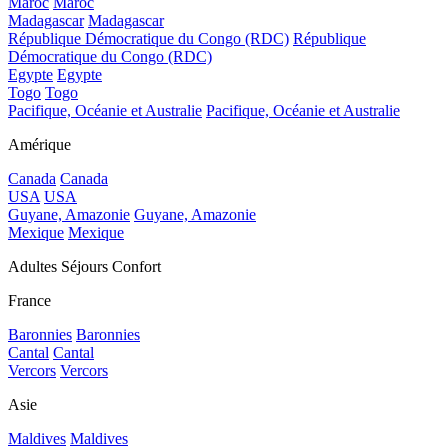
Maroc
Maroc
Madagascar
Madagascar
République Démocratique du Congo (RDC)
République
Démocratique du Congo (RDC)
Egypte
Egypte
Togo
Togo
Pacifique, Océanie et Australie
Pacifique, Océanie et Australie
Amérique
Canada
Canada
USA
USA
Guyane, Amazonie
Guyane, Amazonie
Mexique
Mexique
Adultes Séjours Confort
France
Baronnies
Baronnies
Cantal
Cantal
Vercors
Vercors
Asie
Maldives
Maldives