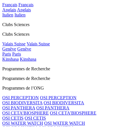
Français
Français
Anglais
Anglais
Italien
Italien
Clubs Sciences
Clubs Sciences
Valais Suisse
Valais Suisse
Genève
Genève
Paris
Paris
Kinshasa
Kinshasa
Programmes de Recherche
Programmes de Recherche
Programmes de l’ONG
OSI PERCEPTION
OSI PERCEPTION
OSI BIODIVERSITA
OSI BIODIVERSITA
OSI PANTHERA
OSI PANTHERA
OSI CETA’BIOSPHERE
OSI CETA’BIOSPHERE
OSI CETIS
OSI CETIS
OSI WATER WATCH
OSI WATER WATCH