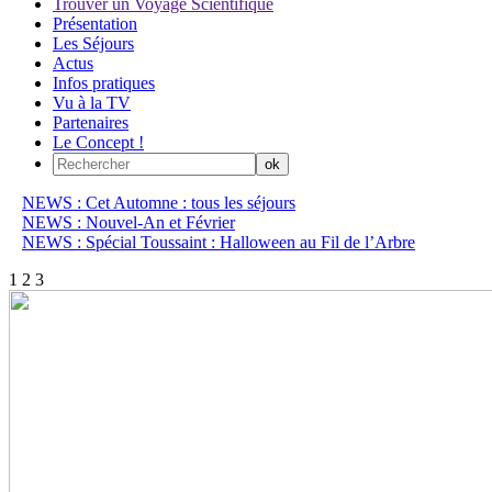
Trouver un Voyage Scientifique
Présentation
Les Séjours
Actus
Infos pratiques
Vu à la TV
Partenaires
Le Concept !
NEWS : Cet Automne : tous les séjours
NEWS : Nouvel-An et Février
NEWS : Spécial Toussaint : Halloween au Fil de l’Arbre
1
2
3