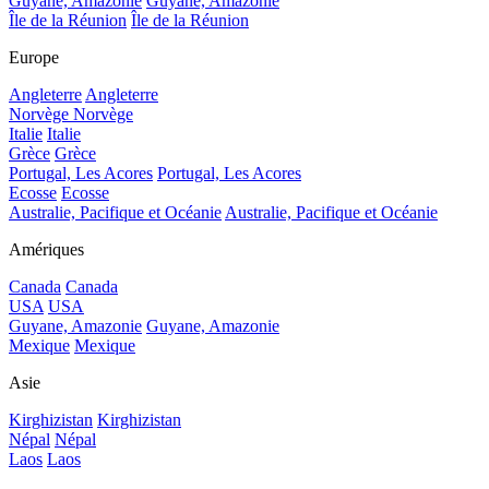
Guyane, Amazonie
Guyane, Amazonie
Île de la Réunion
Île de la Réunion
Europe
Angleterre
Angleterre
Norvège
Norvège
Italie
Italie
Grèce
Grèce
Portugal, Les Acores
Portugal, Les Acores
Ecosse
Ecosse
Australie, Pacifique et Océanie
Australie, Pacifique et Océanie
Amériques
Canada
Canada
USA
USA
Guyane, Amazonie
Guyane, Amazonie
Mexique
Mexique
Asie
Kirghizistan
Kirghizistan
Népal
Népal
Laos
Laos