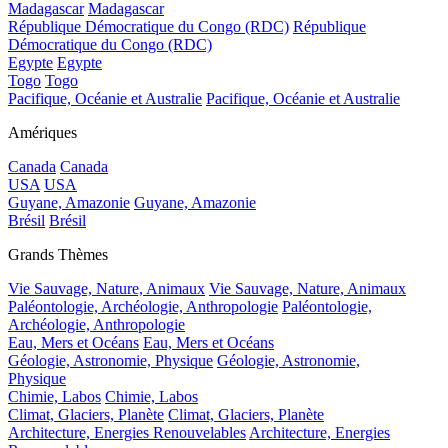
Madagascar
Madagascar
République Démocratique du Congo (RDC)
République
Démocratique du Congo (RDC)
Egypte
Egypte
Togo
Togo
Pacifique, Océanie et Australie
Pacifique, Océanie et Australie
Amériques
Canada
Canada
USA
USA
Guyane, Amazonie
Guyane, Amazonie
Brésil
Brésil
Grands Thèmes
Vie Sauvage, Nature, Animaux
Vie Sauvage, Nature, Animaux
Paléontologie, Archéologie, Anthropologie
Paléontologie,
Archéologie, Anthropologie
Eau, Mers et Océans
Eau, Mers et Océans
Géologie, Astronomie, Physique
Géologie, Astronomie,
Physique
Chimie, Labos
Chimie, Labos
Climat, Glaciers, Planète
Climat, Glaciers, Planète
Architecture, Energies Renouvelables
Architecture, Energies