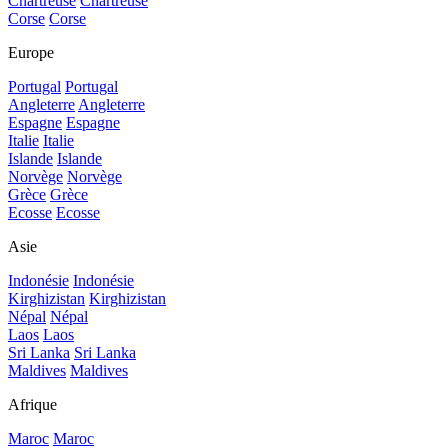
Chartreuse
Chartreuse
Corse
Corse
Europe
Portugal
Portugal
Angleterre
Angleterre
Espagne
Espagne
Italie
Italie
Islande
Islande
Norvège
Norvège
Grèce
Grèce
Ecosse
Ecosse
Asie
Indonésie
Indonésie
Kirghizistan
Kirghizistan
Népal
Népal
Laos
Laos
Sri Lanka
Sri Lanka
Maldives
Maldives
Afrique
Maroc
Maroc