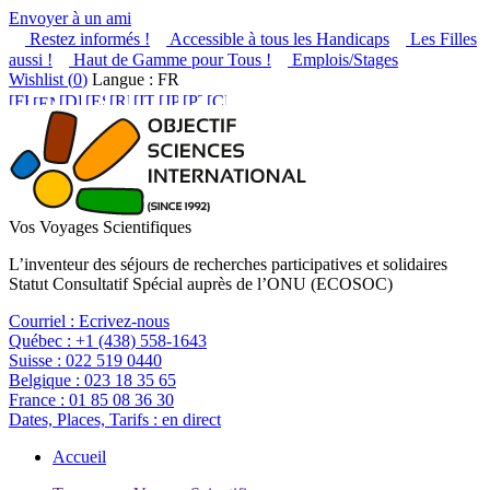
Envoyer à un ami
Restez informés !
Accessible à tous les Handicaps
Les Filles
aussi !
Haut de Gamme pour Tous !
Emplois/Stages
Wishlist (
0
)
Langue : FR
Vos Voyages Scientifiques
L’inventeur des séjours de recherches participatives et solidaires
Statut Consultatif Spécial auprès de l’ONU (ECOSOC)
Courriel :
Ecrivez-nous
Québec :
+1 (438) 558-1643
Suisse :
022 519 0440
Belgique :
023 18 35 65
France :
01 85 08 36 30
Dates, Places, Tarifs :
en direct
Accueil