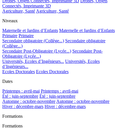
Drones, Objets Connectés, Imprimante 3D
Drones, Objets
Connectés, Imprimante 3D
Agriculture, Santé
Agriculture, Santé
Niveaux
Maternelle et Jardins d’Enfants
Maternelle et Jardins d’Enfants
Primaire
Primaire
Secondaire obligatoire (Collège...)
Secondaire obligatoire
(Collège...)
Secondaire Post-Obligatoire (Lycée...)
Secondaire Post-
Obligatoire (Lycée...)
Universités, Ecoles d’Ingénieurs...
Universités, Ecoles
d’Ingénieurs...
Ecoles Doctorales
Ecoles Doctorales
Dates
Printemps : avril-mai
Printemps : avril-mai
Été : juin-septembre
Été : juin-septembre
Automne : octobre-novembre
Automne : octobre-novembre
Hiver : décembre-mars
Hiver : décembre-mars
Formations
Formations