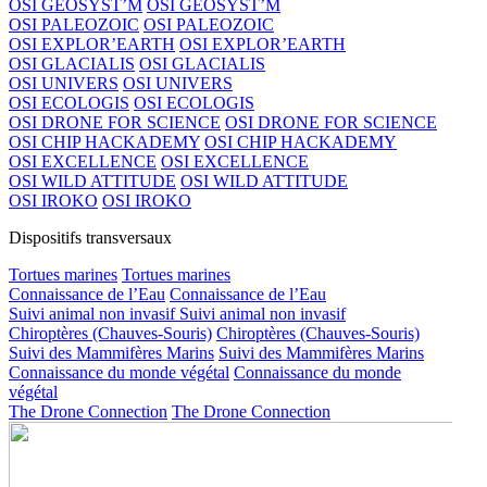
OSI GEOSYST’M
OSI GEOSYST’M
OSI PALEOZOIC
OSI PALEOZOIC
OSI EXPLOR’EARTH
OSI EXPLOR’EARTH
OSI GLACIALIS
OSI GLACIALIS
OSI UNIVERS
OSI UNIVERS
OSI ECOLOGIS
OSI ECOLOGIS
OSI DRONE FOR SCIENCE
OSI DRONE FOR SCIENCE
OSI CHIP HACKADEMY
OSI CHIP HACKADEMY
OSI EXCELLENCE
OSI EXCELLENCE
OSI WILD ATTITUDE
OSI WILD ATTITUDE
OSI IROKO
OSI IROKO
Dispositifs transversaux
Tortues marines
Tortues marines
Connaissance de l’Eau
Connaissance de l’Eau
Suivi animal non invasif
Suivi animal non invasif
Chiroptères (Chauves-Souris)
Chiroptères (Chauves-Souris)
Suivi des Mammifères Marins
Suivi des Mammifères Marins
Connaissance du monde végétal
Connaissance du monde
végétal
The Drone Connection
The Drone Connection