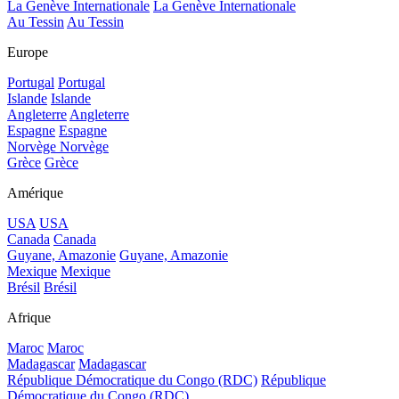
La Genève Internationale
La Genève Internationale
Au Tessin
Au Tessin
Europe
Portugal
Portugal
Islande
Islande
Angleterre
Angleterre
Espagne
Espagne
Norvège
Norvège
Grèce
Grèce
Amérique
USA
USA
Canada
Canada
Guyane, Amazonie
Guyane, Amazonie
Mexique
Mexique
Brésil
Brésil
Afrique
Maroc
Maroc
Madagascar
Madagascar
République Démocratique du Congo (RDC)
République
Démocratique du Congo (RDC)