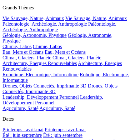
Grands Thèmes
Vie Sauvage, Nature, Animaux
Vie Sauvage, Nature, Animaux
Paléontologie, Archéologie, Anthropologie
Paléontologie,
Archéologie, Anthropologie
Géologie, Astronomie, Physique
Géologie, Astronomie,
Physique
Chimie, Labos
Chimie, Labos
Eau, Mers et Océans
Eau, Mers et Océans
Climat, Glaciers, Planète
Climat, Glaciers, Planète
Architecture, Energies Renouvelables
Architecture, Energies
Renouvelables
Robotique, Electronique, Informatique
Robotique, Electronique,
Informatique
Drones, Objets Connectés, Imprimante 3D
Drones, Objets
Connectés, Imprimante 3D
Leadership, Développement Personnel
Leadership,
Développement Personnel
Agriculture, Santé
Agriculture, Santé
Dates
Printemps : avril-mai
Printemps : avril-mai
Été : juin-septembre
Été : juin-septembre