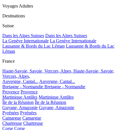
Voyages Adultes
Destinations
Suisse
Dans les Alpes Suisses
Dans les Alpes Suisses
La Genève Internationale
La Genève Internationale
Lausanne & Bords du Lac Léman
Lausanne & Bords du Lac
Léman
France
Haute-Savoie, Savoie, Vercors, Alpes,
Haute-Savoie, Savoie,
Vercors, Alpes,
Auvergne, Cantal...
Auvergne, Cantal...
Bretagne - Normandie
Bretagne - Normandie
Provence
Provence
Martinique Antilles
Martinique Antilles
Île de la Réunion
Île de la Réunion
Guyane, Amazonie
Guyane, Amazonie
Pyrénées
Pyrénées
Camargue
Camargue
Chartreuse
Chartreuse
Corse
Corse