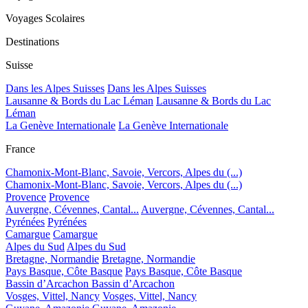
Voyages Scolaires
Destinations
Suisse
Dans les Alpes Suisses
Dans les Alpes Suisses
Lausanne & Bords du Lac Léman
Lausanne & Bords du Lac
Léman
La Genève Internationale
La Genève Internationale
France
Chamonix-Mont-Blanc, Savoie, Vercors, Alpes du (...)
Chamonix-Mont-Blanc, Savoie, Vercors, Alpes du (...)
Provence
Provence
Auvergne, Cévennes, Cantal...
Auvergne, Cévennes, Cantal...
Pyrénées
Pyrénées
Camargue
Camargue
Alpes du Sud
Alpes du Sud
Bretagne, Normandie
Bretagne, Normandie
Pays Basque, Côte Basque
Pays Basque, Côte Basque
Bassin d’Arcachon
Bassin d’Arcachon
Vosges, Vittel, Nancy
Vosges, Vittel, Nancy