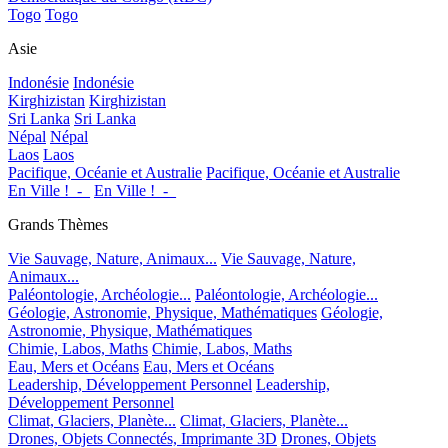
Togo
Togo
Asie
Indonésie
Indonésie
Kirghizistan
Kirghizistan
Sri Lanka
Sri Lanka
Népal
Népal
Laos
Laos
Pacifique, Océanie et Australie
Pacifique, Océanie et Australie
En Ville !_-_
En Ville !_-_
Grands Thèmes
Vie Sauvage, Nature, Animaux...
Vie Sauvage, Nature,
Animaux...
Paléontologie, Archéologie...
Paléontologie, Archéologie...
Géologie, Astronomie, Physique, Mathématiques
Géologie,
Astronomie, Physique, Mathématiques
Chimie, Labos, Maths
Chimie, Labos, Maths
Eau, Mers et Océans
Eau, Mers et Océans
Leadership, Développement Personnel
Leadership,
Développement Personnel
Climat, Glaciers, Planète...
Climat, Glaciers, Planète...
Drones, Objets Connectés, Imprimante 3D
Drones, Objets