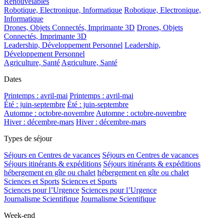
Renouvelables
Robotique, Electronique, Informatique
Robotique, Electronique,
Informatique
Drones, Objets Connectés, Imprimante 3D
Drones, Objets
Connectés, Imprimante 3D
Leadership, Développement Personnel
Leadership,
Développement Personnel
Agriculture, Santé
Agriculture, Santé
Dates
Printemps : avril-mai
Printemps : avril-mai
Été : juin-septembre
Été : juin-septembre
Automne : octobre-novembre
Automne : octobre-novembre
Hiver : décembre-mars
Hiver : décembre-mars
Types de séjour
Séjours en Centres de vacances
Séjours en Centres de vacances
Séjours itinérants & expéditions
Séjours itinérants & expéditions
hébergement en gîte ou chalet
hébergement en gîte ou chalet
Sciences et Sports
Sciences et Sports
Sciences pour l’Urgence
Sciences pour l’Urgence
Journalisme Scientifique
Journalisme Scientifique
Week-end