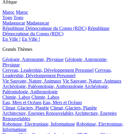
Afrique
Maroc
Maroc
Togo
Togo
Madagascar
Madagascar
République Démocratique du Congo (RDC)
République
Démocratique du Congo (RDC)
En Ville !
En Ville !
Grands Thèmes
Géologie, Astronomie, Physique
Géologie, Astronomie,
Physique
Cerveau, Leadership, Développement Personnel
Cerveau,
Leadership, Développement Personnel
Vie Sauvage, Nature, Animaux
Vie Sauvage, Nature, Animaux
Archéologie, Paléontologie, Anthropologie
Archéologie,
Paléontologie, Anthropologie
Chimie, Labos
Chimie, Labos
Eau, Mers et Océans
Eau, Mers et Océans
Climat, Glaciers, Planète
Climat, Glaciers, Planète
Architecture, Energies Renouvelables
Architecture, Energies
Renouvelables
Robotique, Electronique, Informatique
Robotique, Electronique,
Informatique