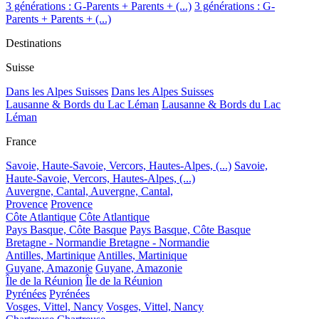
3 générations : G-Parents + Parents + (...)
3 générations : G-
Parents + Parents + (...)
Destinations
Suisse
Dans les Alpes Suisses
Dans les Alpes Suisses
Lausanne & Bords du Lac Léman
Lausanne & Bords du Lac
Léman
France
Savoie, Haute-Savoie, Vercors, Hautes-Alpes, (...)
Savoie,
Haute-Savoie, Vercors, Hautes-Alpes, (...)
Auvergne, Cantal,
Auvergne, Cantal,
Provence
Provence
Côte Atlantique
Côte Atlantique
Pays Basque, Côte Basque
Pays Basque, Côte Basque
Bretagne - Normandie
Bretagne - Normandie
Antilles, Martinique
Antilles, Martinique
Guyane, Amazonie
Guyane, Amazonie
Île de la Réunion
Île de la Réunion
Pyrénées
Pyrénées
Vosges, Vittel, Nancy
Vosges, Vittel, Nancy