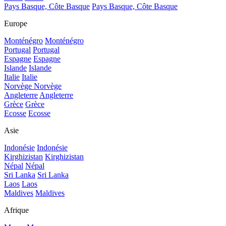
Pays Basque, Côte Basque
Pays Basque, Côte Basque
Europe
Monténégro
Monténégro
Portugal
Portugal
Espagne
Espagne
Islande
Islande
Italie
Italie
Norvège
Norvège
Angleterre
Angleterre
Grèce
Grèce
Ecosse
Ecosse
Asie
Indonésie
Indonésie
Kirghizistan
Kirghizistan
Népal
Népal
Sri Lanka
Sri Lanka
Laos
Laos
Maldives
Maldives
Afrique