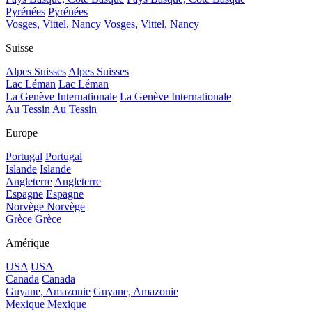
Pyrénées
Pyrénées
Vosges, Vittel, Nancy
Vosges, Vittel, Nancy
Suisse
Alpes Suisses
Alpes Suisses
Lac Léman
Lac Léman
La Genève Internationale
La Genève Internationale
Au Tessin
Au Tessin
Europe
Portugal
Portugal
Islande
Islande
Angleterre
Angleterre
Espagne
Espagne
Norvège
Norvège
Grèce
Grèce
Amérique
USA
USA
Canada
Canada
Guyane, Amazonie
Guyane, Amazonie
Mexique
Mexique