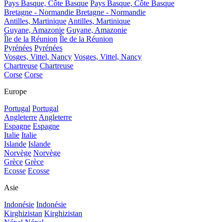
Pays Basque, Côte Basque
Pays Basque, Côte Basque
Bretagne - Normandie
Bretagne - Normandie
Antilles, Martinique
Antilles, Martinique
Guyane, Amazonie
Guyane, Amazonie
Île de la Réunion
Île de la Réunion
Pyrénées
Pyrénées
Vosges, Vittel, Nancy
Vosges, Vittel, Nancy
Chartreuse
Chartreuse
Corse
Corse
Europe
Portugal
Portugal
Angleterre
Angleterre
Espagne
Espagne
Italie
Italie
Islande
Islande
Norvège
Norvège
Grèce
Grèce
Ecosse
Ecosse
Asie
Indonésie
Indonésie
Kirghizistan
Kirghizistan