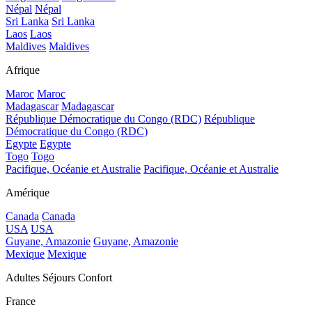
Népal
Népal
Sri Lanka
Sri Lanka
Laos
Laos
Maldives
Maldives
Afrique
Maroc
Maroc
Madagascar
Madagascar
République Démocratique du Congo (RDC)
République
Démocratique du Congo (RDC)
Egypte
Egypte
Togo
Togo
Pacifique, Océanie et Australie
Pacifique, Océanie et Australie
Amérique
Canada
Canada
USA
USA
Guyane, Amazonie
Guyane, Amazonie
Mexique
Mexique
Adultes Séjours Confort
France