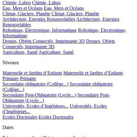
Chimie, Labos
Chimie, Labos
Eau, Mers et Océans
Eau, Mers et Océans
Climat, Glaciers, Planète
Climat, Glaciers, Planète
Architecture, Energies Renouvelables
Architecture, Energies
Renouvelables
Robotique, Electronique, Informatique
Robotique, Electronique,
Informatique
Drones, Objets Connectés, Imprimante 3D
Drones, Objets
Connectés, Imprimante 3D
Agriculture, Santé
Agriculture, Santé
Niveaux
Maternelle et Jardins d’Enfants
Maternelle et Jardins d’Enfants
Primaire
Primaire
Secondaire obligatoire (Collège...)
Secondaire obligatoire
(Collège...)
Secondaire Post-Obligatoire (Lycée...)
Secondaire Post-
Obligatoire (Lycée...)
Universités, Ecoles d’Ingénieurs...
Universités, Ecoles
d’Ingénieurs...
Ecoles Doctorales
Ecoles Doctorales
Dates