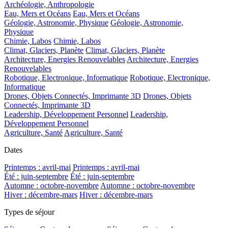
Archéologie, Anthropologie
Eau, Mers et Océans
Eau, Mers et Océans
Géologie, Astronomie, Physique
Géologie, Astronomie,
Physique
Chimie, Labos
Chimie, Labos
Climat, Glaciers, Planète
Climat, Glaciers, Planète
Architecture, Energies Renouvelables
Architecture, Energies
Renouvelables
Robotique, Electronique, Informatique
Robotique, Electronique,
Informatique
Drones, Objets Connectés, Imprimante 3D
Drones, Objets
Connectés, Imprimante 3D
Leadership, Développement Personnel
Leadership,
Développement Personnel
Agriculture, Santé
Agriculture, Santé
Dates
Printemps : avril-mai
Printemps : avril-mai
Été : juin-septembre
Été : juin-septembre
Automne : octobre-novembre
Automne : octobre-novembre
Hiver : décembre-mars
Hiver : décembre-mars
Types de séjour