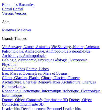
Baronnies
Baronnies
Cantal
Cantal
Vercors
Vercors
Asie
Maldives
Maldives
Grands Thèmes
Vie Sauvage, Nature, Animaux
Vie Sauvage, Nature, Animaux
Paléontologie, Archéologie, Anthropologie
Paléontologie,
Archéologie, Anthropologie
Géologie, Astronomie, Physique
Géologie, Astronomie,
Physique
Chimie, Labos
Chimie, Labos
Eau, Mers et Océans
Eau, Mers et Océans
Climat, Glaciers, Planète
Climat, Glaciers, Planète
Architecture, Energies Renouvelables
Architecture, Energies
Renouvelables
Robotique, Electronique, Informatique
Robotique, Electronique,
Informatique
Drones, Objets Connectés, Imprimante 3D
Drones, Objets
Connectés, Imprimante 3D
Leadership, Développement Personnel
Leadership,