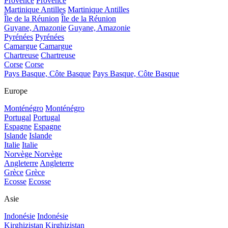
Provence
Provence
Martinique Antilles
Martinique Antilles
Île de la Réunion
Île de la Réunion
Guyane, Amazonie
Guyane, Amazonie
Pyrénées
Pyrénées
Camargue
Camargue
Chartreuse
Chartreuse
Corse
Corse
Pays Basque, Côte Basque
Pays Basque, Côte Basque
Europe
Monténégro
Monténégro
Portugal
Portugal
Espagne
Espagne
Islande
Islande
Italie
Italie
Norvège
Norvège
Angleterre
Angleterre
Grèce
Grèce
Ecosse
Ecosse
Asie
Indonésie
Indonésie
Kirghizistan
Kirghizistan