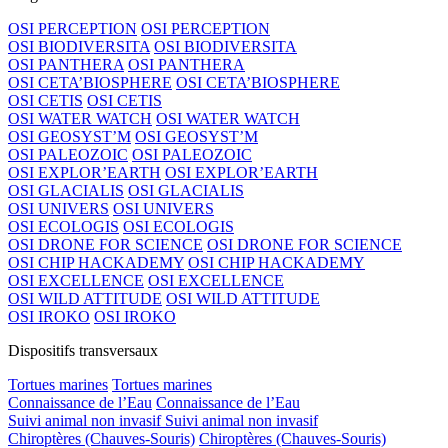
OSI PERCEPTION
OSI PERCEPTION
OSI BIODIVERSITA
OSI BIODIVERSITA
OSI PANTHERA
OSI PANTHERA
OSI CETA’BIOSPHERE
OSI CETA’BIOSPHERE
OSI CETIS
OSI CETIS
OSI WATER WATCH
OSI WATER WATCH
OSI GEOSYST’M
OSI GEOSYST’M
OSI PALEOZOIC
OSI PALEOZOIC
OSI EXPLOR’EARTH
OSI EXPLOR’EARTH
OSI GLACIALIS
OSI GLACIALIS
OSI UNIVERS
OSI UNIVERS
OSI ECOLOGIS
OSI ECOLOGIS
OSI DRONE FOR SCIENCE
OSI DRONE FOR SCIENCE
OSI CHIP HACKADEMY
OSI CHIP HACKADEMY
OSI EXCELLENCE
OSI EXCELLENCE
OSI WILD ATTITUDE
OSI WILD ATTITUDE
OSI IROKO
OSI IROKO
Dispositifs transversaux
Tortues marines
Tortues marines
Connaissance de l’Eau
Connaissance de l’Eau
Suivi animal non invasif
Suivi animal non invasif
Chiroptères (Chauves-Souris)
Chiroptères (Chauves-Souris)