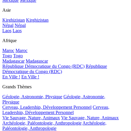
Mexique
Mexique
Asie
Kirghizistan
Kirghizistan
Népal
Népal
Laos
Laos
Afrique
Maroc
Maroc
Togo
Togo
Madagascar
Madagascar
République Démocratique du Congo (RDC)
République
Démocratique du Congo (RDC)
En Ville !
En Ville !
Grands Thèmes
Géologie, Astronomie, Physique
Géologie, Astronomie,
Physique
Cerveau, Leadership, Développement Personnel
Cerveau,
Leadership, Développement Personnel
Vie Sauvage, Nature, Animaux
Vie Sauvage, Nature, Animaux
Archéologie, Paléontologie, Anthropologie
Archéologie,
Paléontologie, Anthropologie