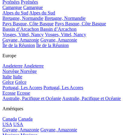
Pyrénées
Pyrénées
Camargue
Camargue
Alpes du Sud
Alpes du Sud
Bretagne, Normandie
Bretagne, Normandie
Pays Basque, Côte Basque
Pays Basque, Côte Basque
Bassin d’Arcachon
Bassin d’Arcachon
Vosges, Vittel, Nancy
Vosges, Vittel, Nancy
Guyane, Amazonie
Guyane, Amazonie
Île de la Réunion
Île de la Réunion
Europe
Angleterre
Angleterre
Norvège
Norvège
Italie
Italie
Grèce
Grèce
Portugal, Les Acores
Portugal, Les Acores
Ecosse
Ecosse
Australie, Pacifique et Océanie
Australie, Pacifique et Océanie
Amériques
Canada
Canada
USA
USA
Guyane, Amazonie
Guyane, Amazonie