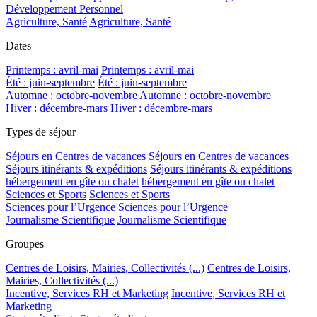
Développement Personnel
Agriculture, Santé
Agriculture, Santé
Dates
Printemps : avril-mai
Printemps : avril-mai
Été : juin-septembre
Été : juin-septembre
Automne : octobre-novembre
Automne : octobre-novembre
Hiver : décembre-mars
Hiver : décembre-mars
Types de séjour
Séjours en Centres de vacances
Séjours en Centres de vacances
Séjours itinérants & expéditions
Séjours itinérants & expéditions
hébergement en gîte ou chalet
hébergement en gîte ou chalet
Sciences et Sports
Sciences et Sports
Sciences pour l’Urgence
Sciences pour l’Urgence
Journalisme Scientifique
Journalisme Scientifique
Groupes
Centres de Loisirs, Mairies, Collectivités (...)
Centres de Loisirs,
Mairies, Collectivités (...)
Incentive, Services RH et Marketing
Incentive, Services RH et
Marketing