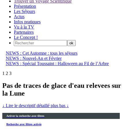
Trouver un Voyage Scientifique
Présentation
Les Séjours
Actus
Infos pratiques
Vu à la TV
Partenaires
Le Concept !
NEWS : Cet Automne : tous les séjours
NEWS : Nouvel-An et Février
NEWS : Spécial Toussaint : Halloween au Fil de l’Arbre
1
2
3
Pas de traces de glace d'eau relevees sur
la Lune
↓ Lire le descriptif détaillé plus bas ↓
Activer la recherche avec filtres
Recherche avec filtres activée