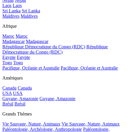
Népal
Népal
Laos
Laos
Sri Lanka
Sri Lanka
Maldives
Maldives
Afrique
Maroc
Maroc
Madagascar
Madagascar
République Démocratique du Congo (RDC)
République
Démocratique du Congo (RDC)
Egypte
Egypte
Togo
Togo
Pacifique, Océanie et Australie
Pacifique, Océanie et Australie
Amériques
Canada
Canada
USA
USA
Guyane, Amazonie
Guyane, Amazonie
Brésil
Brésil
Grands Thèmes
Vie Sauvage, Nature, Animaux
Vie Sauvage, Nature, Animaux
Paléontologie, Archéologie, Anthropologie
Paléontologie,