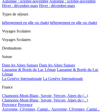
Automne : octobre-novembre
Automne : octobre-novembre
Hiver : décembre-mars
Hiver : décembre-mars
Types de séjours
hébergement en gîte ou chalet
hébergement en gîte ou chalet
Voyages Scolaires
Voyages Scolaires
Destinations
Suisse
Dans les Alpes Suisses
Dans les Alpes Suisses
Lausanne & Bords du Lac Léman
Lausanne & Bords du Lac
Léman
La Genève Internationale
La Genève Internationale
France
Chamonix-Mont-Blanc, Savoie, Vercors, Alpes du (...)
Chamonix-Mont-Blanc, Savoie, Vercors, Alpes du (...)
Provence
Provence
Auvergne, Cévennes, Cantal...
Auvergne, Cévennes, Cantal...