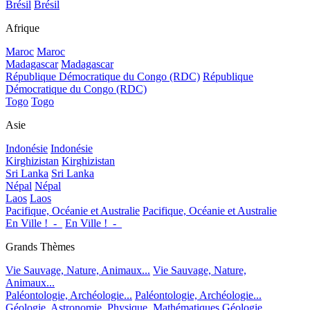
Brésil
Brésil
Afrique
Maroc
Maroc
Madagascar
Madagascar
République Démocratique du Congo (RDC)
République
Démocratique du Congo (RDC)
Togo
Togo
Asie
Indonésie
Indonésie
Kirghizistan
Kirghizistan
Sri Lanka
Sri Lanka
Népal
Népal
Laos
Laos
Pacifique, Océanie et Australie
Pacifique, Océanie et Australie
En Ville !_-_
En Ville !_-_
Grands Thèmes
Vie Sauvage, Nature, Animaux...
Vie Sauvage, Nature,
Animaux...
Paléontologie, Archéologie...
Paléontologie, Archéologie...
Géologie, Astronomie, Physique, Mathématiques
Géologie,