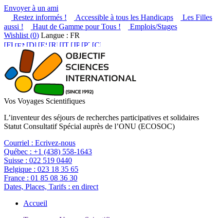
Envoyer à un ami
Restez informés !
Accessible à tous les Handicaps
Les Filles
aussi !
Haut de Gamme pour Tous !
Emplois/Stages
Wishlist (
0
)
Langue : FR
Vos Voyages Scientifiques
L’inventeur des séjours de recherches participatives et solidaires
Statut Consultatif Spécial auprès de l’ONU (ECOSOC)
Courriel :
Ecrivez-nous
Québec :
+1 (438) 558-1643
Suisse :
022 519 0440
Belgique :
023 18 35 65
France :
01 85 08 36 30
Dates, Places, Tarifs :
en direct
Accueil