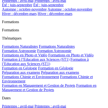
Printemps : avril-mai
Printemps : avril-mai
Été : juin-septembre
Été : juin-septembre
Automne : octobre-novembre
Automne : octobre-novembre
Hiver : décembre-mars
Hiver : décembre-mars
Formations
Formations
Thématiques
Formations Naturalistes
Formations Naturalistes
Formation Astronomie
Formation Astronomie
Formations en Photo et Vidéo
Formations en Photo et Vidéo
Formation à l’Education aux Sciences (ST1)
Formation à
l’Education aux Sciences (ST1)
Formation en Géologie
Formation en Géologie
Préparation aux examens
Préparation aux examens
Formations Chimie et Environnement
Formations Chimie et
Environnement
Formation en Management et Gestion de Projets
Formation en
Management et Gestion de Projets
Dates
Printemps : avril-mai
Printemps : avril-mai