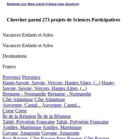
Recherche avec filtres activée (Cliquer pour désactiver)
Chercher parmi
273
projets de Sciences Participatives
Vacances Enfants et Ados
Vacances Enfants et Ados
Destinations
France
Provence
Provence
Haute-Savoie, Savoie, Vercors, Hautes Alpes, (...)
Haute-
Savoie, Savoie, Vercors, Hautes Alpes, (...)
Bretagne - Normandie
Bretagne - Normandie
Côte Atlantique
Côte Atlantique
Auvergne, Cantal...
Auvergne, Cantal...
Corse
Corse
Île de la Réunion
Île de la Réunion
Tahiti, Polynésie Française
Tahiti, Polynésie Française
Antilles, Martinique
Antilles, Martinique
Guyane, Amazonie
Guyane, Amazonie
Pays Basque, Côte Basque
Pays Basque, Côte Basque