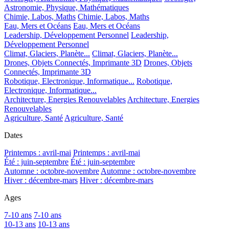
Astronomie, Physique, Mathématiques
Chimie, Labos, Maths
Chimie, Labos, Maths
Eau, Mers et Océans
Eau, Mers et Océans
Leadership, Développement Personnel
Leadership,
Développement Personnel
Climat, Glaciers, Planète...
Climat, Glaciers, Planète...
Drones, Objets Connectés, Imprimante 3D
Drones, Objets
Connectés, Imprimante 3D
Robotique, Electronique, Informatique...
Robotique,
Electronique, Informatique...
Architecture, Energies Renouvelables
Architecture, Energies
Renouvelables
Agriculture, Santé
Agriculture, Santé
Dates
Printemps : avril-mai
Printemps : avril-mai
Été : juin-septembre
Été : juin-septembre
Automne : octobre-novembre
Automne : octobre-novembre
Hiver : décembre-mars
Hiver : décembre-mars
Ages
7-10 ans
7-10 ans
10-13 ans
10-13 ans