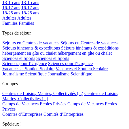
13-15 ans
13-15 ans
16-17 ans
16-17 ans
18-25 ans
18-25 ans
Adultes
Adultes
Familles
Familles
Types de séjour
Séjours en Centres de vacances
Séjours en Centres de vacances
Séjours itinérants & expéditions
Séjours itinérants & expéditions
hébergement en gîte ou chalet
hébergement en gîte ou chalet
Sciences et Sports
Sciences et Sports
Sciences pour l’Urgence
Sciences pour l’Urgence
Vacances et Soutien Scolaire
Vacances et Soutien Scolaire
Journalisme Scientifique
Journalisme Scientifique
Groupes
Centres de Loisirs, Mairies, Collectivités (...)
Centres de Loisirs,
Mairies, Collectivités (...)
Camps de Vacances Ecoles Privées
Camps de Vacances Ecoles
Privées
Comités d’Entreprises
Comités d’Entreprises
Spéciaux !