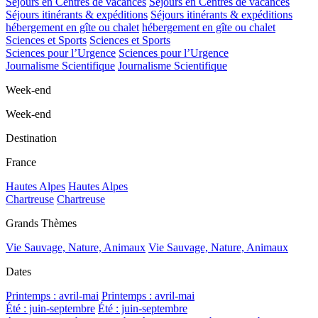
Séjours en Centres de vacances
Séjours en Centres de vacances
Séjours itinérants & expéditions
Séjours itinérants & expéditions
hébergement en gîte ou chalet
hébergement en gîte ou chalet
Sciences et Sports
Sciences et Sports
Sciences pour l’Urgence
Sciences pour l’Urgence
Journalisme Scientifique
Journalisme Scientifique
Week-end
Week-end
Destination
France
Hautes Alpes
Hautes Alpes
Chartreuse
Chartreuse
Grands Thèmes
Vie Sauvage, Nature, Animaux
Vie Sauvage, Nature, Animaux
Dates
Printemps : avril-mai
Printemps : avril-mai
Été : juin-septembre
Été : juin-septembre