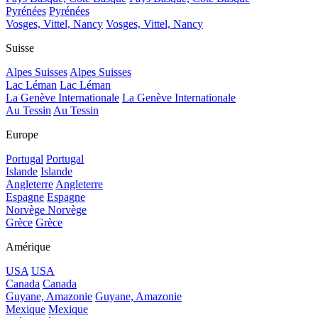
Pyrénées
Pyrénées
Vosges, Vittel, Nancy
Vosges, Vittel, Nancy
Suisse
Alpes Suisses
Alpes Suisses
Lac Léman
Lac Léman
La Genève Internationale
La Genève Internationale
Au Tessin
Au Tessin
Europe
Portugal
Portugal
Islande
Islande
Angleterre
Angleterre
Espagne
Espagne
Norvège
Norvège
Grèce
Grèce
Amérique
USA
USA
Canada
Canada
Guyane, Amazonie
Guyane, Amazonie
Mexique
Mexique