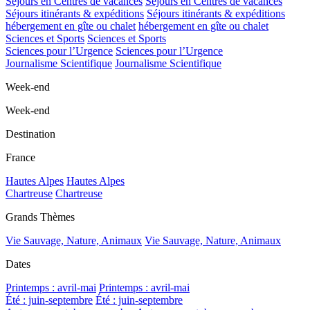
Séjours en Centres de vacances
Séjours en Centres de vacances
Séjours itinérants & expéditions
Séjours itinérants & expéditions
hébergement en gîte ou chalet
hébergement en gîte ou chalet
Sciences et Sports
Sciences et Sports
Sciences pour l’Urgence
Sciences pour l’Urgence
Journalisme Scientifique
Journalisme Scientifique
Week-end
Week-end
Destination
France
Hautes Alpes
Hautes Alpes
Chartreuse
Chartreuse
Grands Thèmes
Vie Sauvage, Nature, Animaux
Vie Sauvage, Nature, Animaux
Dates
Printemps : avril-mai
Printemps : avril-mai
Été : juin-septembre
Été : juin-septembre