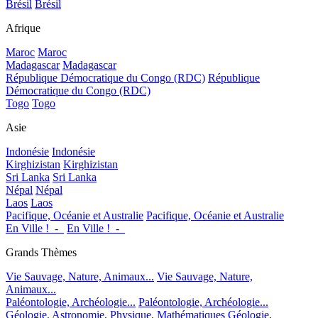
Brésil
Brésil
Afrique
Maroc
Maroc
Madagascar
Madagascar
République Démocratique du Congo (RDC)
République
Démocratique du Congo (RDC)
Togo
Togo
Asie
Indonésie
Indonésie
Kirghizistan
Kirghizistan
Sri Lanka
Sri Lanka
Népal
Népal
Laos
Laos
Pacifique, Océanie et Australie
Pacifique, Océanie et Australie
En Ville !_-_
En Ville !_-_
Grands Thèmes
Vie Sauvage, Nature, Animaux...
Vie Sauvage, Nature,
Animaux...
Paléontologie, Archéologie...
Paléontologie, Archéologie...
Géologie, Astronomie, Physique, Mathématiques
Géologie,