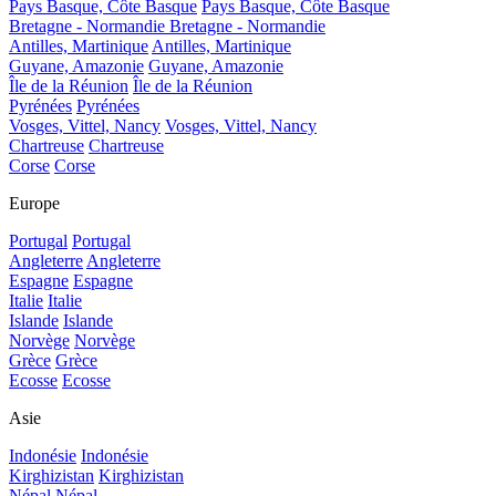
Pays Basque, Côte Basque
Pays Basque, Côte Basque
Bretagne - Normandie
Bretagne - Normandie
Antilles, Martinique
Antilles, Martinique
Guyane, Amazonie
Guyane, Amazonie
Île de la Réunion
Île de la Réunion
Pyrénées
Pyrénées
Vosges, Vittel, Nancy
Vosges, Vittel, Nancy
Chartreuse
Chartreuse
Corse
Corse
Europe
Portugal
Portugal
Angleterre
Angleterre
Espagne
Espagne
Italie
Italie
Islande
Islande
Norvège
Norvège
Grèce
Grèce
Ecosse
Ecosse
Asie
Indonésie
Indonésie
Kirghizistan
Kirghizistan
Népal
Népal