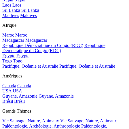
Laos
Laos
Sri Lanka
Sri Lanka
Maldives
Maldives
Afrique
Maroc
Maroc
Madagascar
Madagascar
République Démocratique du Congo (RDC)
République
Démocratique du Congo (RDC)
Egypte
Egypte
Togo
Togo
Pacifique, Océanie et Australie
Pacifique, Océanie et Australie
Amériques
Canada
Canada
USA
USA
Guyane, Amazonie
Guyane, Amazonie
Brésil
Brésil
Grands Thèmes
Vie Sauvage, Nature, Animaux
Vie Sauvage, Nature, Animaux
Paléontologie, Archéologie, Anthropologie
Paléontologie,