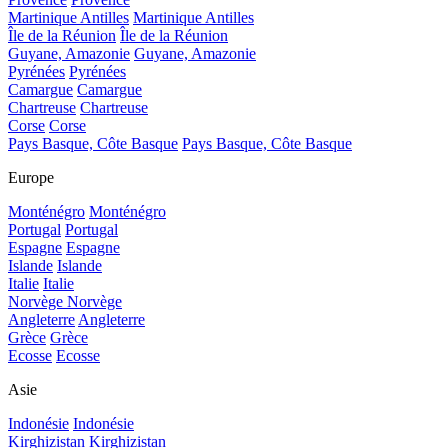
Martinique Antilles
Martinique Antilles
Île de la Réunion
Île de la Réunion
Guyane, Amazonie
Guyane, Amazonie
Pyrénées
Pyrénées
Camargue
Camargue
Chartreuse
Chartreuse
Corse
Corse
Pays Basque, Côte Basque
Pays Basque, Côte Basque
Europe
Monténégro
Monténégro
Portugal
Portugal
Espagne
Espagne
Islande
Islande
Italie
Italie
Norvège
Norvège
Angleterre
Angleterre
Grèce
Grèce
Ecosse
Ecosse
Asie
Indonésie
Indonésie
Kirghizistan
Kirghizistan