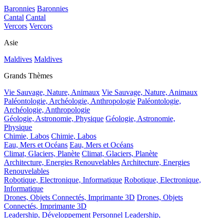
Baronnies
Baronnies
Cantal
Cantal
Vercors
Vercors
Asie
Maldives
Maldives
Grands Thèmes
Vie Sauvage, Nature, Animaux
Vie Sauvage, Nature, Animaux
Paléontologie, Archéologie, Anthropologie
Paléontologie,
Archéologie, Anthropologie
Géologie, Astronomie, Physique
Géologie, Astronomie,
Physique
Chimie, Labos
Chimie, Labos
Eau, Mers et Océans
Eau, Mers et Océans
Climat, Glaciers, Planète
Climat, Glaciers, Planète
Architecture, Energies Renouvelables
Architecture, Energies
Renouvelables
Robotique, Electronique, Informatique
Robotique, Electronique,
Informatique
Drones, Objets Connectés, Imprimante 3D
Drones, Objets
Connectés, Imprimante 3D
Leadership, Développement Personnel
Leadership,