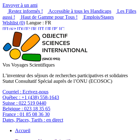
Envoyer à un ami
Restez informés !
Accessible à tous les Handicaps
Les Filles
aussi !
Haut de Gamme pour Tous !
Emplois/Stages
Wishlist (
0
)
Langue : FR
Vos Voyages Scientifiques
L’inventeur des séjours de recherches participatives et solidaires
Statut Consultatif Spécial auprès de l’ONU (ECOSOC)
Courriel :
Ecrivez-nous
Québec :
+1 (438) 558-1643
Suisse :
022 519 0440
Belgique :
023 18 35 65
France :
01 85 08 36 30
Dates, Places, Tarifs :
en direct
Accueil