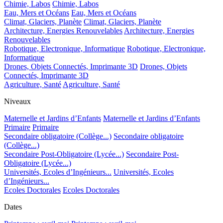
Chimie, Labos
Chimie, Labos
Eau, Mers et Océans
Eau, Mers et Océans
Climat, Glaciers, Planète
Climat, Glaciers, Planète
Architecture, Energies Renouvelables
Architecture, Energies
Renouvelables
Robotique, Electronique, Informatique
Robotique, Electronique,
Informatique
Drones, Objets Connectés, Imprimante 3D
Drones, Objets
Connectés, Imprimante 3D
Agriculture, Santé
Agriculture, Santé
Niveaux
Maternelle et Jardins d’Enfants
Maternelle et Jardins d’Enfants
Primaire
Primaire
Secondaire obligatoire (Collège...)
Secondaire obligatoire
(Collège...)
Secondaire Post-Obligatoire (Lycée...)
Secondaire Post-
Obligatoire (Lycée...)
Universités, Ecoles d’Ingénieurs...
Universités, Ecoles
d’Ingénieurs...
Ecoles Doctorales
Ecoles Doctorales
Dates