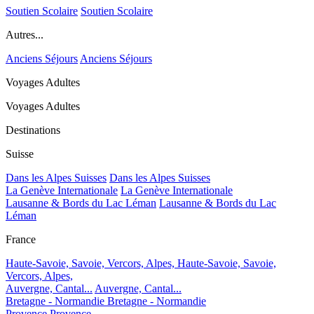
Soutien Scolaire
Soutien Scolaire
Autres...
Anciens Séjours
Anciens Séjours
Voyages Adultes
Voyages Adultes
Destinations
Suisse
Dans les Alpes Suisses
Dans les Alpes Suisses
La Genève Internationale
La Genève Internationale
Lausanne & Bords du Lac Léman
Lausanne & Bords du Lac
Léman
France
Haute-Savoie, Savoie, Vercors, Alpes,
Haute-Savoie, Savoie,
Vercors, Alpes,
Auvergne, Cantal...
Auvergne, Cantal...
Bretagne - Normandie
Bretagne - Normandie
Provence
Provence