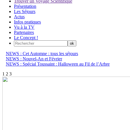
Trouver un Voyage Scientifique
Présentation
Les Séjours
Actus
Infos pratiques
Vu à la TV
Partenaires
Le Concept !
NEWS : Cet Automne : tous les séjours
NEWS : Nouvel-An et Février
NEWS : Spécial Toussaint : Halloween au Fil de l’Arbre
1
2
3