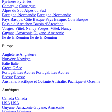
Pyrénées
Pyrénées
Camargue
Camargue
Alpes du Sud
Alpes du Sud
Bretagne, Normandie
Bretagne, Normandie
Pays Basque, Côte Basque
Pays Basque, Côte Basque
Bassin d’Arcachon
Bassin d’Arcachon
Vosges, Vittel, Nancy
Vosges, Vittel, Nancy
Guyane, Amazonie
Guyane, Amazonie
Île de la Réunion
Île de la Réunion
Europe
Angleterre
Angleterre
Norvège
Norvège
Italie
Italie
Grèce
Grèce
Portugal, Les Acores
Portugal, Les Acores
Ecosse
Ecosse
Australie, Pacifique et Océanie
Australie, Pacifique et Océanie
Amériques
Canada
Canada
USA
USA
Guyane, Amazonie
Guyane, Amazonie
Mexique
Mexique