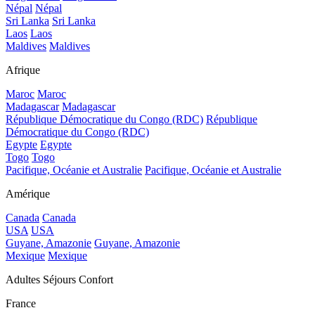
Népal
Népal
Sri Lanka
Sri Lanka
Laos
Laos
Maldives
Maldives
Afrique
Maroc
Maroc
Madagascar
Madagascar
République Démocratique du Congo (RDC)
République
Démocratique du Congo (RDC)
Egypte
Egypte
Togo
Togo
Pacifique, Océanie et Australie
Pacifique, Océanie et Australie
Amérique
Canada
Canada
USA
USA
Guyane, Amazonie
Guyane, Amazonie
Mexique
Mexique
Adultes Séjours Confort
France