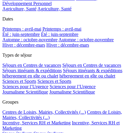
Développement Personnel
Agriculture, Santé
Agriculture, Santé
Dates
Printemps : avril-mai
Printemps : avril-mai
Été : juin-septembre
Été : juin-septembre
Automne : octobre-novembre
Automne : octobre-novembre
Hiver : décembre-mars
Hiver : décembre-mars
Types de séjour
Séjours en Centres de vacances
Séjours en Centres de vacances
Séjours itinérants & expéditions
Séjours itinérants & expéditions
hébergement en gîte ou chalet
hébergement en gîte ou chalet
Sciences et Sports
Sciences et Sports
Sciences pour l’Urgence
Sciences pour l’Urgence
Journalisme Scientifique
Journalisme Scientifique
Groupes
Centres de Loisirs, Mairies, Collectivités (...)
Centres de Loisirs,
Mairies, Collectivités (...)
Incentive, Services RH et Marketing
Incentive, Services RH et
Marketing