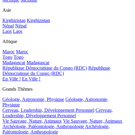
Asie
Kirghizistan
Kirghizistan
Népal
Népal
Laos
Laos
Afrique
Maroc
Maroc
Togo
Togo
Madagascar
Madagascar
République Démocratique du Congo (RDC)
République
Démocratique du Congo (RDC)
En Ville !
En Ville !
Grands Thèmes
Géologie, Astronomie, Physique
Géologie, Astronomie,
Physique
Cerveau, Leadership, Développement Personnel
Cerveau,
Leadership, Développement Personnel
Vie Sauvage, Nature, Animaux
Vie Sauvage, Nature, Animaux
Archéologie, Paléontologie, Anthropologie
Archéologie,
Paléontologie, Anthropologie