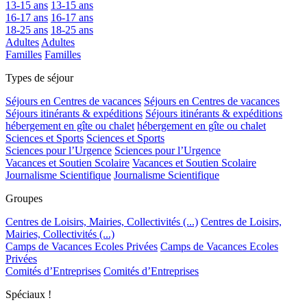
13-15 ans
13-15 ans
16-17 ans
16-17 ans
18-25 ans
18-25 ans
Adultes
Adultes
Familles
Familles
Types de séjour
Séjours en Centres de vacances
Séjours en Centres de vacances
Séjours itinérants & expéditions
Séjours itinérants & expéditions
hébergement en gîte ou chalet
hébergement en gîte ou chalet
Sciences et Sports
Sciences et Sports
Sciences pour l’Urgence
Sciences pour l’Urgence
Vacances et Soutien Scolaire
Vacances et Soutien Scolaire
Journalisme Scientifique
Journalisme Scientifique
Groupes
Centres de Loisirs, Mairies, Collectivités (...)
Centres de Loisirs,
Mairies, Collectivités (...)
Camps de Vacances Ecoles Privées
Camps de Vacances Ecoles
Privées
Comités d’Entreprises
Comités d’Entreprises
Spéciaux !