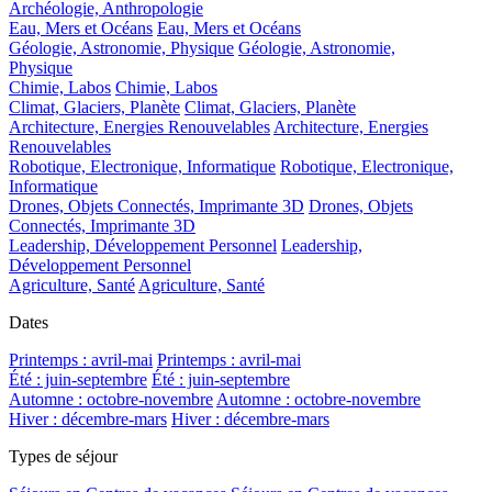
Archéologie, Anthropologie
Eau, Mers et Océans
Eau, Mers et Océans
Géologie, Astronomie, Physique
Géologie, Astronomie,
Physique
Chimie, Labos
Chimie, Labos
Climat, Glaciers, Planète
Climat, Glaciers, Planète
Architecture, Energies Renouvelables
Architecture, Energies
Renouvelables
Robotique, Electronique, Informatique
Robotique, Electronique,
Informatique
Drones, Objets Connectés, Imprimante 3D
Drones, Objets
Connectés, Imprimante 3D
Leadership, Développement Personnel
Leadership,
Développement Personnel
Agriculture, Santé
Agriculture, Santé
Dates
Printemps : avril-mai
Printemps : avril-mai
Été : juin-septembre
Été : juin-septembre
Automne : octobre-novembre
Automne : octobre-novembre
Hiver : décembre-mars
Hiver : décembre-mars
Types de séjour