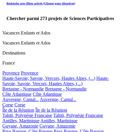
Recherche avec filtres activée (Cliquer pour désactiver)
Chercher parmi
273
projets de Sciences Participatives
Vacances Enfants et Ados
Vacances Enfants et Ados
Destinations
France
Provence
Provence
Haute-Savoie, Savoie, Vercors, Hautes Alpes, (...)
Haute-
Savoie, Savoie, Vercors, Hautes Alpes, (...)
Bretagne - Normandie
Bretagne - Normandie
Côte Atlantique
Côte Atlantique
Auvergne, Cantal...
Auvergne, Cantal...
Corse
Corse
Île de la Réunion
Île de la Réunion
Tahiti, Polynésie Française
Tahiti, Polynésie Française
Antilles, Martinique
Antilles, Martinique
Guyane, Amazonie
Guyane, Amazonie
Pays Basque, Côte Basque
Pays Basque, Côte Basque