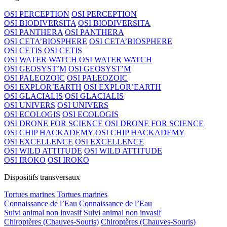
OSI PERCEPTION
OSI PERCEPTION
OSI BIODIVERSITA
OSI BIODIVERSITA
OSI PANTHERA
OSI PANTHERA
OSI CETA’BIOSPHERE
OSI CETA’BIOSPHERE
OSI CETIS
OSI CETIS
OSI WATER WATCH
OSI WATER WATCH
OSI GEOSYST’M
OSI GEOSYST’M
OSI PALEOZOIC
OSI PALEOZOIC
OSI EXPLOR’EARTH
OSI EXPLOR’EARTH
OSI GLACIALIS
OSI GLACIALIS
OSI UNIVERS
OSI UNIVERS
OSI ECOLOGIS
OSI ECOLOGIS
OSI DRONE FOR SCIENCE
OSI DRONE FOR SCIENCE
OSI CHIP HACKADEMY
OSI CHIP HACKADEMY
OSI EXCELLENCE
OSI EXCELLENCE
OSI WILD ATTITUDE
OSI WILD ATTITUDE
OSI IROKO
OSI IROKO
Dispositifs transversaux
Tortues marines
Tortues marines
Connaissance de l’Eau
Connaissance de l’Eau
Suivi animal non invasif
Suivi animal non invasif
Chiroptères (Chauves-Souris)
Chiroptères (Chauves-Souris)