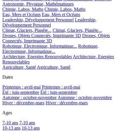
Astronomie, Physique, Mathématiques
Chimie, Labos, Maths
Chimie, Labos, Maths
Eau, Mers et Océans
Eau, Mers et Océans
Leadership, Développement Personnel
Leadership,
Développement Personnel
Climat, Glaciers, Planète...
Climat, Glaciers, Planète...
Drones, Objets Connectés, Imprimante 3D
Drones, Objets
Connectés, Imprimante 3D
Robotique, Electronique, Informatique...
Robotique,
Electronique, Informatique...
Architecture, Energies Renouvelables
Architecture, Energies
Renouvelables
Agriculture, Santé
Agriculture, Santé
Dates
Printemps : avril-mai
Printemps : avril-mai
Été : juin-septembre
Été : juin-septembre
Automne : octobre-novembre
Automne : octobre-novembre
Hiver : décembre-mars
Hiver : décembre-mars
Ages
7-10 ans
7-10 ans
10-13 ans
10-13 ans