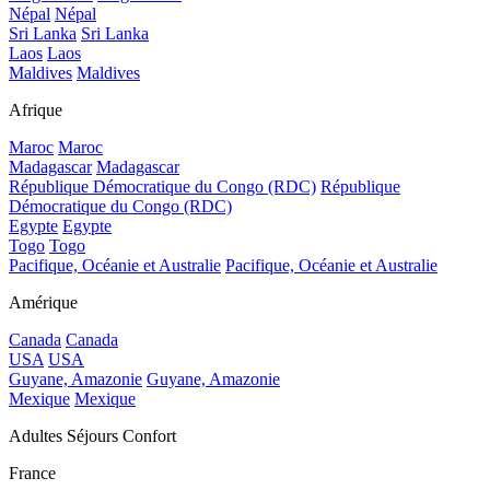
Népal
Népal
Sri Lanka
Sri Lanka
Laos
Laos
Maldives
Maldives
Afrique
Maroc
Maroc
Madagascar
Madagascar
République Démocratique du Congo (RDC)
République
Démocratique du Congo (RDC)
Egypte
Egypte
Togo
Togo
Pacifique, Océanie et Australie
Pacifique, Océanie et Australie
Amérique
Canada
Canada
USA
USA
Guyane, Amazonie
Guyane, Amazonie
Mexique
Mexique
Adultes Séjours Confort
France