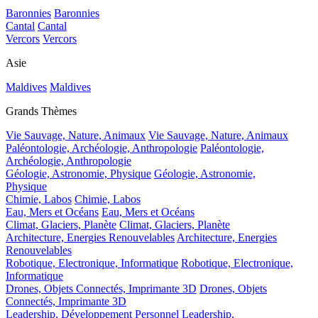
Baronnies
Baronnies
Cantal
Cantal
Vercors
Vercors
Asie
Maldives
Maldives
Grands Thèmes
Vie Sauvage, Nature, Animaux
Vie Sauvage, Nature, Animaux
Paléontologie, Archéologie, Anthropologie
Paléontologie,
Archéologie, Anthropologie
Géologie, Astronomie, Physique
Géologie, Astronomie,
Physique
Chimie, Labos
Chimie, Labos
Eau, Mers et Océans
Eau, Mers et Océans
Climat, Glaciers, Planète
Climat, Glaciers, Planète
Architecture, Energies Renouvelables
Architecture, Energies
Renouvelables
Robotique, Electronique, Informatique
Robotique, Electronique,
Informatique
Drones, Objets Connectés, Imprimante 3D
Drones, Objets
Connectés, Imprimante 3D
Leadership, Développement Personnel
Leadership,