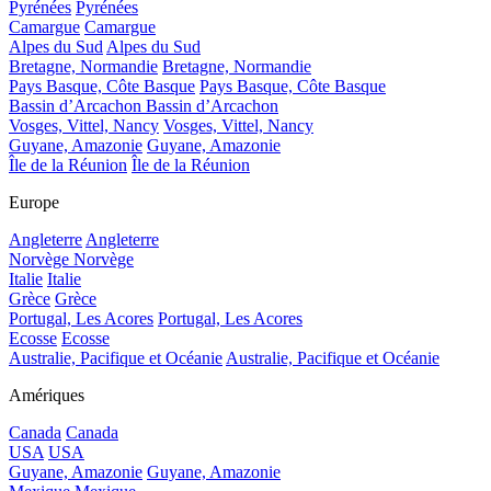
Pyrénées
Pyrénées
Camargue
Camargue
Alpes du Sud
Alpes du Sud
Bretagne, Normandie
Bretagne, Normandie
Pays Basque, Côte Basque
Pays Basque, Côte Basque
Bassin d’Arcachon
Bassin d’Arcachon
Vosges, Vittel, Nancy
Vosges, Vittel, Nancy
Guyane, Amazonie
Guyane, Amazonie
Île de la Réunion
Île de la Réunion
Europe
Angleterre
Angleterre
Norvège
Norvège
Italie
Italie
Grèce
Grèce
Portugal, Les Acores
Portugal, Les Acores
Ecosse
Ecosse
Australie, Pacifique et Océanie
Australie, Pacifique et Océanie
Amériques
Canada
Canada
USA
USA
Guyane, Amazonie
Guyane, Amazonie