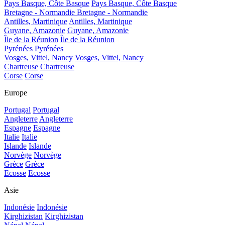
Pays Basque, Côte Basque
Pays Basque, Côte Basque
Bretagne - Normandie
Bretagne - Normandie
Antilles, Martinique
Antilles, Martinique
Guyane, Amazonie
Guyane, Amazonie
Île de la Réunion
Île de la Réunion
Pyrénées
Pyrénées
Vosges, Vittel, Nancy
Vosges, Vittel, Nancy
Chartreuse
Chartreuse
Corse
Corse
Europe
Portugal
Portugal
Angleterre
Angleterre
Espagne
Espagne
Italie
Italie
Islande
Islande
Norvège
Norvège
Grèce
Grèce
Ecosse
Ecosse
Asie
Indonésie
Indonésie
Kirghizistan
Kirghizistan