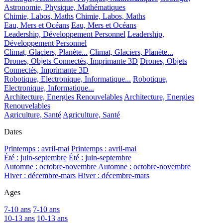
Astronomie, Physique, Mathématiques
Chimie, Labos, Maths
Chimie, Labos, Maths
Eau, Mers et Océans
Eau, Mers et Océans
Leadership, Développement Personnel
Leadership,
Développement Personnel
Climat, Glaciers, Planète...
Climat, Glaciers, Planète...
Drones, Objets Connectés, Imprimante 3D
Drones, Objets
Connectés, Imprimante 3D
Robotique, Electronique, Informatique...
Robotique,
Electronique, Informatique...
Architecture, Energies Renouvelables
Architecture, Energies
Renouvelables
Agriculture, Santé
Agriculture, Santé
Dates
Printemps : avril-mai
Printemps : avril-mai
Été : juin-septembre
Été : juin-septembre
Automne : octobre-novembre
Automne : octobre-novembre
Hiver : décembre-mars
Hiver : décembre-mars
Ages
7-10 ans
7-10 ans
10-13 ans
10-13 ans