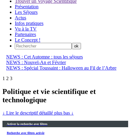
Trouver un Voyage Scientifique
Présentation
Les Séjours
Actus
Infos pratiques
Vu à la TV
Partenaires
Le Concept !
NEWS : Cet Automne : tous les séjours
NEWS : Nouvel-An et Février
NEWS : Spécial Toussaint : Halloween au Fil de l’Arbre
1
2
3
Politique et vie scientifique et
technologique
↓ Lire le descriptif détaillé plus bas ↓
Activer la recherche avec filtres
Recherche avec filtres activée