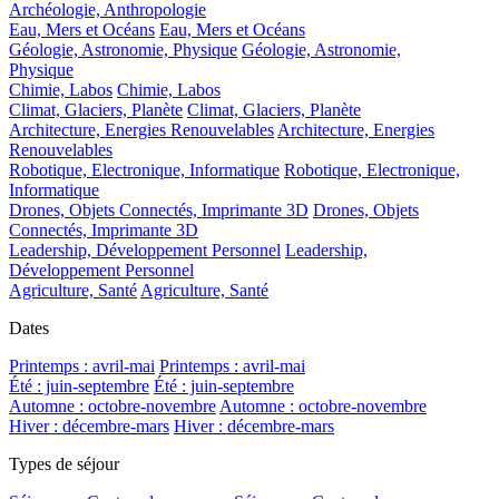
Archéologie, Anthropologie
Eau, Mers et Océans
Eau, Mers et Océans
Géologie, Astronomie, Physique
Géologie, Astronomie,
Physique
Chimie, Labos
Chimie, Labos
Climat, Glaciers, Planète
Climat, Glaciers, Planète
Architecture, Energies Renouvelables
Architecture, Energies
Renouvelables
Robotique, Electronique, Informatique
Robotique, Electronique,
Informatique
Drones, Objets Connectés, Imprimante 3D
Drones, Objets
Connectés, Imprimante 3D
Leadership, Développement Personnel
Leadership,
Développement Personnel
Agriculture, Santé
Agriculture, Santé
Dates
Printemps : avril-mai
Printemps : avril-mai
Été : juin-septembre
Été : juin-septembre
Automne : octobre-novembre
Automne : octobre-novembre
Hiver : décembre-mars
Hiver : décembre-mars
Types de séjour