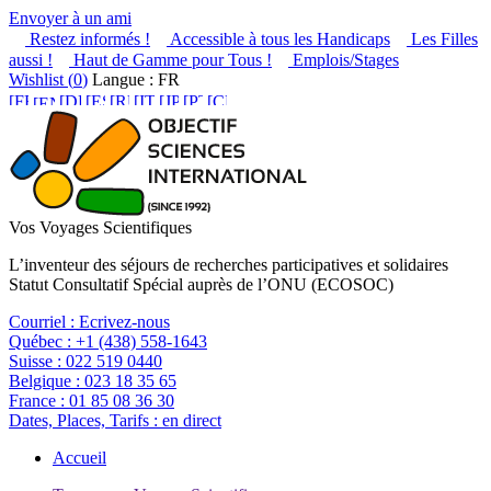
Envoyer à un ami
Restez informés !
Accessible à tous les Handicaps
Les Filles
aussi !
Haut de Gamme pour Tous !
Emplois/Stages
Wishlist (
0
)
Langue : FR
Vos Voyages Scientifiques
L’inventeur des séjours de recherches participatives et solidaires
Statut Consultatif Spécial auprès de l’ONU (ECOSOC)
Courriel :
Ecrivez-nous
Québec :
+1 (438) 558-1643
Suisse :
022 519 0440
Belgique :
023 18 35 65
France :
01 85 08 36 30
Dates, Places, Tarifs :
en direct
Accueil