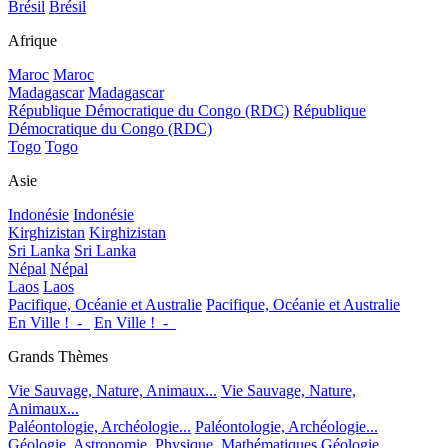
Brésil
Brésil
Afrique
Maroc
Maroc
Madagascar
Madagascar
République Démocratique du Congo (RDC)
République
Démocratique du Congo (RDC)
Togo
Togo
Asie
Indonésie
Indonésie
Kirghizistan
Kirghizistan
Sri Lanka
Sri Lanka
Népal
Népal
Laos
Laos
Pacifique, Océanie et Australie
Pacifique, Océanie et Australie
En Ville !_-_
En Ville !_-_
Grands Thèmes
Vie Sauvage, Nature, Animaux...
Vie Sauvage, Nature,
Animaux...
Paléontologie, Archéologie...
Paléontologie, Archéologie...
Géologie, Astronomie, Physique, Mathématiques
Géologie,