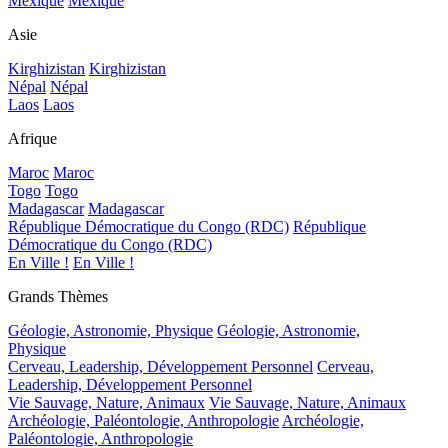
Mexique
Mexique
Asie
Kirghizistan
Kirghizistan
Népal
Népal
Laos
Laos
Afrique
Maroc
Maroc
Togo
Togo
Madagascar
Madagascar
République Démocratique du Congo (RDC)
République
Démocratique du Congo (RDC)
En Ville !
En Ville !
Grands Thèmes
Géologie, Astronomie, Physique
Géologie, Astronomie,
Physique
Cerveau, Leadership, Développement Personnel
Cerveau,
Leadership, Développement Personnel
Vie Sauvage, Nature, Animaux
Vie Sauvage, Nature, Animaux
Archéologie, Paléontologie, Anthropologie
Archéologie,
Paléontologie, Anthropologie