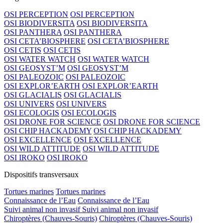
OSI PERCEPTION
OSI PERCEPTION
OSI BIODIVERSITA
OSI BIODIVERSITA
OSI PANTHERA
OSI PANTHERA
OSI CETA’BIOSPHERE
OSI CETA’BIOSPHERE
OSI CETIS
OSI CETIS
OSI WATER WATCH
OSI WATER WATCH
OSI GEOSYST’M
OSI GEOSYST’M
OSI PALEOZOIC
OSI PALEOZOIC
OSI EXPLOR’EARTH
OSI EXPLOR’EARTH
OSI GLACIALIS
OSI GLACIALIS
OSI UNIVERS
OSI UNIVERS
OSI ECOLOGIS
OSI ECOLOGIS
OSI DRONE FOR SCIENCE
OSI DRONE FOR SCIENCE
OSI CHIP HACKADEMY
OSI CHIP HACKADEMY
OSI EXCELLENCE
OSI EXCELLENCE
OSI WILD ATTITUDE
OSI WILD ATTITUDE
OSI IROKO
OSI IROKO
Dispositifs transversaux
Tortues marines
Tortues marines
Connaissance de l’Eau
Connaissance de l’Eau
Suivi animal non invasif
Suivi animal non invasif
Chiroptères (Chauves-Souris)
Chiroptères (Chauves-Souris)