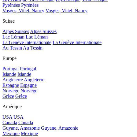
Pyrénées
Pyrénées
Vosges, Vittel, Nancy
Vosges, Vittel, Nancy
Suisse
Alpes Suisses
Alpes Suisses
Lac Léman
Lac Léman
La Genève Internationale
La Genève Internationale
Au Tessin
Au Tessin
Europe
Portugal
Portugal
Islande
Islande
Angleterre
Angleterre
Espagne
Espagne
Norvège
Norvège
Grèce
Grèce
Amérique
USA
USA
Canada
Canada
Guyane, Amazonie
Guyane, Amazonie
Mexique
Mexique