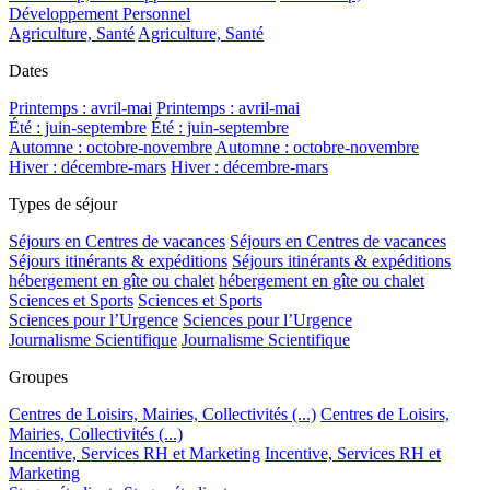
Développement Personnel
Agriculture, Santé
Agriculture, Santé
Dates
Printemps : avril-mai
Printemps : avril-mai
Été : juin-septembre
Été : juin-septembre
Automne : octobre-novembre
Automne : octobre-novembre
Hiver : décembre-mars
Hiver : décembre-mars
Types de séjour
Séjours en Centres de vacances
Séjours en Centres de vacances
Séjours itinérants & expéditions
Séjours itinérants & expéditions
hébergement en gîte ou chalet
hébergement en gîte ou chalet
Sciences et Sports
Sciences et Sports
Sciences pour l’Urgence
Sciences pour l’Urgence
Journalisme Scientifique
Journalisme Scientifique
Groupes
Centres de Loisirs, Mairies, Collectivités (...)
Centres de Loisirs,
Mairies, Collectivités (...)
Incentive, Services RH et Marketing
Incentive, Services RH et
Marketing