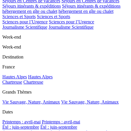
Séjours en Centres de vacances
Séjours en Centres de vacances
Séjours itinérants & expéditions
Séjours itinérants & expéditions
hébergement en gîte ou chalet
hébergement en gîte ou chalet
Sciences et Sports
Sciences et Sports
Sciences pour l’Urgence
Sciences pour l’Urgence
Journalisme Scientifique
Journalisme Scientifique
Week-end
Week-end
Destination
France
Hautes Alpes
Hautes Alpes
Chartreuse
Chartreuse
Grands Thèmes
Vie Sauvage, Nature, Animaux
Vie Sauvage, Nature, Animaux
Dates
Printemps : avril-mai
Printemps : avril-mai
Été : juin-septembre
Été : juin-septembre