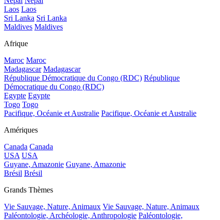
Népal
Népal
Laos
Laos
Sri Lanka
Sri Lanka
Maldives
Maldives
Afrique
Maroc
Maroc
Madagascar
Madagascar
République Démocratique du Congo (RDC)
République
Démocratique du Congo (RDC)
Egypte
Egypte
Togo
Togo
Pacifique, Océanie et Australie
Pacifique, Océanie et Australie
Amériques
Canada
Canada
USA
USA
Guyane, Amazonie
Guyane, Amazonie
Brésil
Brésil
Grands Thèmes
Vie Sauvage, Nature, Animaux
Vie Sauvage, Nature, Animaux
Paléontologie, Archéologie, Anthropologie
Paléontologie,