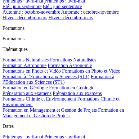
Printemps : avril-mai
Printemps : avril-mai
Été : juin-septembre
Été : juin-septembre
Automne : octobre-novembre
Automne : octobre-novembre
Hiver : décembre-mars
Hiver : décembre-mars
Formations
Formations
Thématiques
Formations Naturalistes
Formations Naturalistes
Formation Astronomie
Formation Astronomie
Formations en Photo et Vidéo
Formations en Photo et Vidéo
Formation à l’Education aux Sciences (ST1)
Formation à
l’Education aux Sciences (ST1)
Formation en Géologie
Formation en Géologie
Préparation aux examens
Préparation aux examens
Formations Chimie et Environnement
Formations Chimie et
Environnement
Formation en Management et Gestion de Projets
Formation en
Management et Gestion de Projets
Dates
Printemps : avril-mai
Printemps : avril-mai