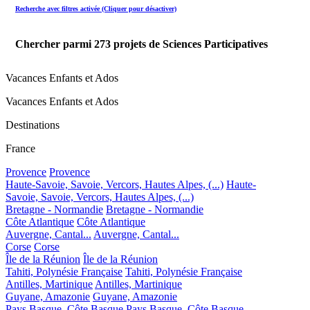
Recherche avec filtres activée (Cliquer pour désactiver)
Chercher parmi
273
projets de Sciences Participatives
Vacances Enfants et Ados
Vacances Enfants et Ados
Destinations
France
Provence
Provence
Haute-Savoie, Savoie, Vercors, Hautes Alpes, (...)
Haute-
Savoie, Savoie, Vercors, Hautes Alpes, (...)
Bretagne - Normandie
Bretagne - Normandie
Côte Atlantique
Côte Atlantique
Auvergne, Cantal...
Auvergne, Cantal...
Corse
Corse
Île de la Réunion
Île de la Réunion
Tahiti, Polynésie Française
Tahiti, Polynésie Française
Antilles, Martinique
Antilles, Martinique
Guyane, Amazonie
Guyane, Amazonie
Pays Basque, Côte Basque
Pays Basque, Côte Basque