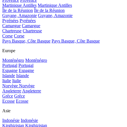
Provence
Provence
Martinique Antilles
Martinique Antilles
Île de la Réunion
Île de la Réunion
Guyane, Amazonie
Guyane, Amazonie
Pyrénées
Pyrénées
Camargue
Camargue
Chartreuse
Chartreuse
Corse
Corse
Pays Basque, Côte Basque
Pays Basque, Côte Basque
Europe
Monténégro
Monténégro
Portugal
Portugal
Espagne
Espagne
Islande
Islande
Italie
Italie
Norvège
Norvège
Angleterre
Angleterre
Grèce
Grèce
Ecosse
Ecosse
Asie
Indonésie
Indonésie
Kirghizistan
Kirghizistan