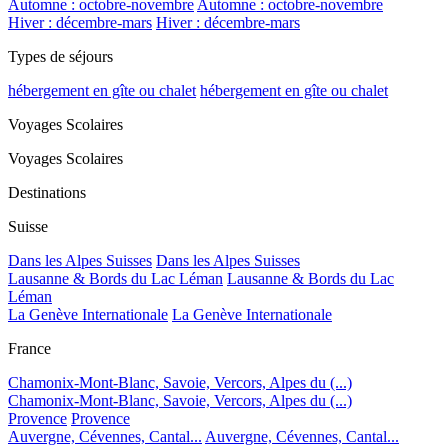
Automne : octobre-novembre
Automne : octobre-novembre
Hiver : décembre-mars
Hiver : décembre-mars
Types de séjours
hébergement en gîte ou chalet
hébergement en gîte ou chalet
Voyages Scolaires
Voyages Scolaires
Destinations
Suisse
Dans les Alpes Suisses
Dans les Alpes Suisses
Lausanne & Bords du Lac Léman
Lausanne & Bords du Lac
Léman
La Genève Internationale
La Genève Internationale
France
Chamonix-Mont-Blanc, Savoie, Vercors, Alpes du (...)
Chamonix-Mont-Blanc, Savoie, Vercors, Alpes du (...)
Provence
Provence
Auvergne, Cévennes, Cantal...
Auvergne, Cévennes, Cantal...