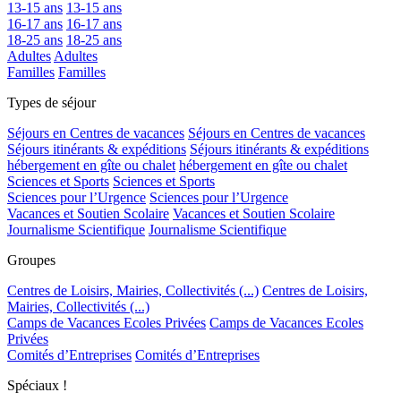
13-15 ans
13-15 ans
16-17 ans
16-17 ans
18-25 ans
18-25 ans
Adultes
Adultes
Familles
Familles
Types de séjour
Séjours en Centres de vacances
Séjours en Centres de vacances
Séjours itinérants & expéditions
Séjours itinérants & expéditions
hébergement en gîte ou chalet
hébergement en gîte ou chalet
Sciences et Sports
Sciences et Sports
Sciences pour l’Urgence
Sciences pour l’Urgence
Vacances et Soutien Scolaire
Vacances et Soutien Scolaire
Journalisme Scientifique
Journalisme Scientifique
Groupes
Centres de Loisirs, Mairies, Collectivités (...)
Centres de Loisirs,
Mairies, Collectivités (...)
Camps de Vacances Ecoles Privées
Camps de Vacances Ecoles
Privées
Comités d’Entreprises
Comités d’Entreprises
Spéciaux !