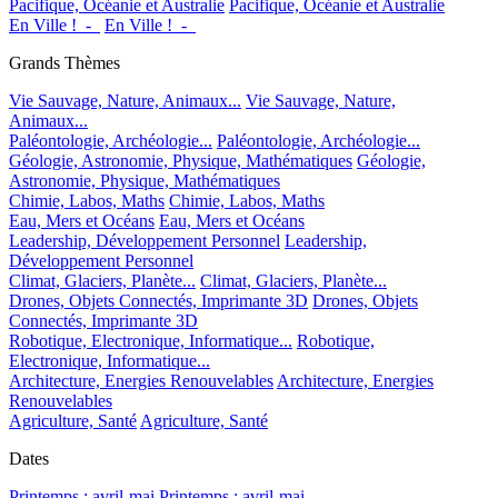
Pacifique, Océanie et Australie
Pacifique, Océanie et Australie
En Ville !_-_
En Ville !_-_
Grands Thèmes
Vie Sauvage, Nature, Animaux...
Vie Sauvage, Nature,
Animaux...
Paléontologie, Archéologie...
Paléontologie, Archéologie...
Géologie, Astronomie, Physique, Mathématiques
Géologie,
Astronomie, Physique, Mathématiques
Chimie, Labos, Maths
Chimie, Labos, Maths
Eau, Mers et Océans
Eau, Mers et Océans
Leadership, Développement Personnel
Leadership,
Développement Personnel
Climat, Glaciers, Planète...
Climat, Glaciers, Planète...
Drones, Objets Connectés, Imprimante 3D
Drones, Objets
Connectés, Imprimante 3D
Robotique, Electronique, Informatique...
Robotique,
Electronique, Informatique...
Architecture, Energies Renouvelables
Architecture, Energies
Renouvelables
Agriculture, Santé
Agriculture, Santé
Dates
Printemps : avril-mai
Printemps : avril-mai