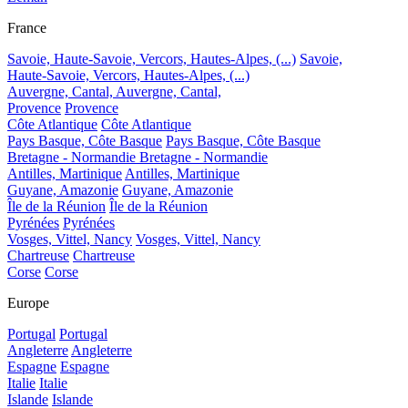
France
Savoie, Haute-Savoie, Vercors, Hautes-Alpes, (...)
Savoie,
Haute-Savoie, Vercors, Hautes-Alpes, (...)
Auvergne, Cantal,
Auvergne, Cantal,
Provence
Provence
Côte Atlantique
Côte Atlantique
Pays Basque, Côte Basque
Pays Basque, Côte Basque
Bretagne - Normandie
Bretagne - Normandie
Antilles, Martinique
Antilles, Martinique
Guyane, Amazonie
Guyane, Amazonie
Île de la Réunion
Île de la Réunion
Pyrénées
Pyrénées
Vosges, Vittel, Nancy
Vosges, Vittel, Nancy
Chartreuse
Chartreuse
Corse
Corse
Europe
Portugal
Portugal
Angleterre
Angleterre
Espagne
Espagne
Italie
Italie
Islande
Islande