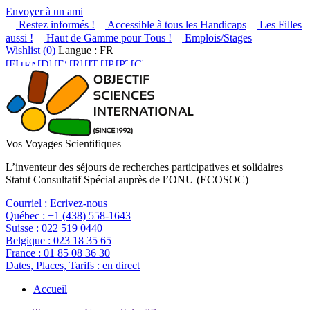
Envoyer à un ami
Restez informés !
Accessible à tous les Handicaps
Les Filles
aussi !
Haut de Gamme pour Tous !
Emplois/Stages
Wishlist (
0
)
Langue : FR
Vos Voyages Scientifiques
L’inventeur des séjours de recherches participatives et solidaires
Statut Consultatif Spécial auprès de l’ONU (ECOSOC)
Courriel :
Ecrivez-nous
Québec :
+1 (438) 558-1643
Suisse :
022 519 0440
Belgique :
023 18 35 65
France :
01 85 08 36 30
Dates, Places, Tarifs :
en direct
Accueil