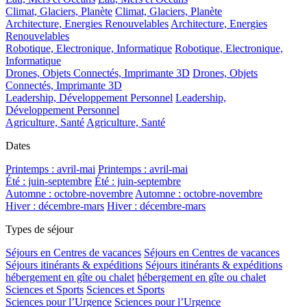
Climat, Glaciers, Planète
Climat, Glaciers, Planète
Architecture, Energies Renouvelables
Architecture, Energies
Renouvelables
Robotique, Electronique, Informatique
Robotique, Electronique,
Informatique
Drones, Objets Connectés, Imprimante 3D
Drones, Objets
Connectés, Imprimante 3D
Leadership, Développement Personnel
Leadership,
Développement Personnel
Agriculture, Santé
Agriculture, Santé
Dates
Printemps : avril-mai
Printemps : avril-mai
Été : juin-septembre
Été : juin-septembre
Automne : octobre-novembre
Automne : octobre-novembre
Hiver : décembre-mars
Hiver : décembre-mars
Types de séjour
Séjours en Centres de vacances
Séjours en Centres de vacances
Séjours itinérants & expéditions
Séjours itinérants & expéditions
hébergement en gîte ou chalet
hébergement en gîte ou chalet
Sciences et Sports
Sciences et Sports
Sciences pour l’Urgence
Sciences pour l’Urgence