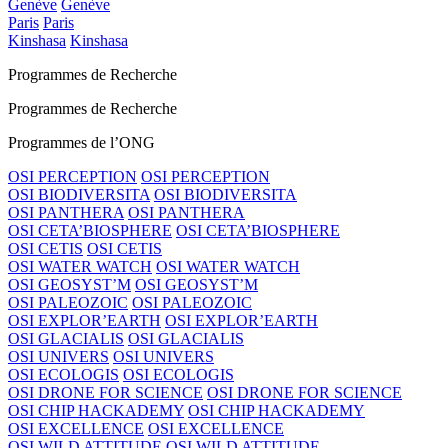
Genève
Genève
Paris
Paris
Kinshasa
Kinshasa
Programmes de Recherche
Programmes de Recherche
Programmes de l’ONG
OSI PERCEPTION
OSI PERCEPTION
OSI BIODIVERSITA
OSI BIODIVERSITA
OSI PANTHERA
OSI PANTHERA
OSI CETA’BIOSPHERE
OSI CETA’BIOSPHERE
OSI CETIS
OSI CETIS
OSI WATER WATCH
OSI WATER WATCH
OSI GEOSYST’M
OSI GEOSYST’M
OSI PALEOZOIC
OSI PALEOZOIC
OSI EXPLOR’EARTH
OSI EXPLOR’EARTH
OSI GLACIALIS
OSI GLACIALIS
OSI UNIVERS
OSI UNIVERS
OSI ECOLOGIS
OSI ECOLOGIS
OSI DRONE FOR SCIENCE
OSI DRONE FOR SCIENCE
OSI CHIP HACKADEMY
OSI CHIP HACKADEMY
OSI EXCELLENCE
OSI EXCELLENCE
OSI WILD ATTITUDE
OSI WILD ATTITUDE