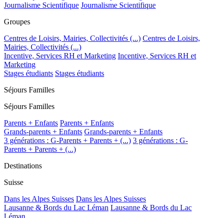
Journalisme Scientifique
Journalisme Scientifique
Groupes
Centres de Loisirs, Mairies, Collectivités (...)
Centres de Loisirs,
Mairies, Collectivités (...)
Incentive, Services RH et Marketing
Incentive, Services RH et
Marketing
Stages étudiants
Stages étudiants
Séjours Familles
Séjours Familles
Parents + Enfants
Parents + Enfants
Grands-parents + Enfants
Grands-parents + Enfants
3 générations : G-Parents + Parents + (...)
3 générations : G-
Parents + Parents + (...)
Destinations
Suisse
Dans les Alpes Suisses
Dans les Alpes Suisses
Lausanne & Bords du Lac Léman
Lausanne & Bords du Lac
Léman