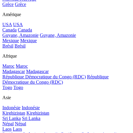
Grèce
Grèce
Amérique
USA
USA
Canada
Canada
Guyane, Amazonie
Guyane, Amazonie
Mexique
Mexique
Brésil
Brésil
Afrique
Maroc
Maroc
Madagascar
Madagascar
République Démocratique du Congo (RDC)
République
Démocratique du Congo (RDC)
Togo
Togo
Asie
Indonésie
Indonésie
Kirghizistan
Kirghizistan
Sri Lanka
Sri Lanka
Népal
Népal
Laos
Laos