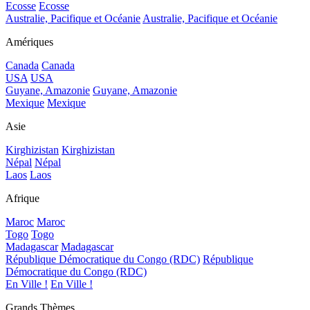
Ecosse
Ecosse
Australie, Pacifique et Océanie
Australie, Pacifique et Océanie
Amériques
Canada
Canada
USA
USA
Guyane, Amazonie
Guyane, Amazonie
Mexique
Mexique
Asie
Kirghizistan
Kirghizistan
Népal
Népal
Laos
Laos
Afrique
Maroc
Maroc
Togo
Togo
Madagascar
Madagascar
République Démocratique du Congo (RDC)
République
Démocratique du Congo (RDC)
En Ville !
En Ville !
Grands Thèmes