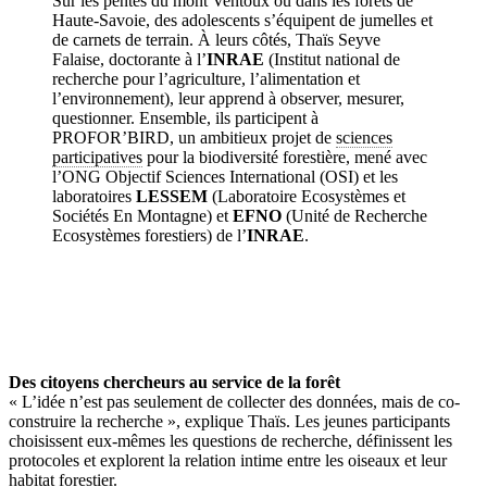
Sur les pentes du mont Ventoux ou dans les forêts de
observation et recherche s’unissent pour comprendre et
Haute-Savoie, des adolescents s’équipent de jumelles et
préserver la biodiversité alpine.
↓ Lire le descriptif détaillé plus
de carnets de terrain. À leurs côtés, Thaïs Seyve
bas ↓
Falaise, doctorante à l’
INRAE
(Institut national de
recherche pour l’agriculture, l’alimentation et
l’environnement), leur apprend à observer, mesurer,
questionner. Ensemble, ils participent à
PROFOR’BIRD, un ambitieux projet de
sciences
participatives
pour la biodiversité forestière, mené avec
l’ONG Objectif Sciences International (OSI) et les
laboratoires
LESSEM
(Laboratoire Ecosystèmes et
Sociétés En Montagne) et
EFNO
(Unité de Recherche
Ecosystèmes forestiers) de l’
INRAE
.
Des citoyens chercheurs au service de la forêt
« L’idée n’est pas seulement de collecter des données, mais de co-
construire la recherche », explique Thaïs. Les jeunes participants
choisissent eux-mêmes les questions de recherche, définissent les
protocoles et explorent la relation intime entre les oiseaux et leur
habitat forestier.