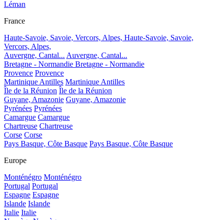
Léman
France
Haute-Savoie, Savoie, Vercors, Alpes,
Haute-Savoie, Savoie,
Vercors, Alpes,
Auvergne, Cantal...
Auvergne, Cantal...
Bretagne - Normandie
Bretagne - Normandie
Provence
Provence
Martinique Antilles
Martinique Antilles
Île de la Réunion
Île de la Réunion
Guyane, Amazonie
Guyane, Amazonie
Pyrénées
Pyrénées
Camargue
Camargue
Chartreuse
Chartreuse
Corse
Corse
Pays Basque, Côte Basque
Pays Basque, Côte Basque
Europe
Monténégro
Monténégro
Portugal
Portugal
Espagne
Espagne
Islande
Islande
Italie
Italie