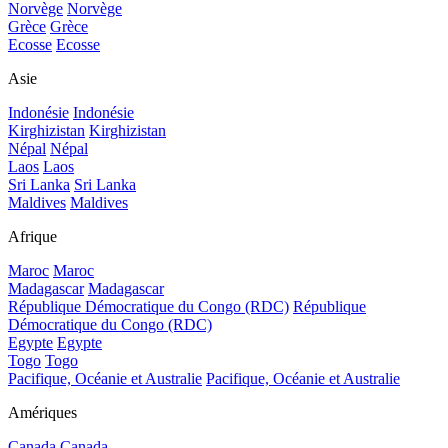
Norvège
Norvège
Grèce
Grèce
Ecosse
Ecosse
Asie
Indonésie
Indonésie
Kirghizistan
Kirghizistan
Népal
Népal
Laos
Laos
Sri Lanka
Sri Lanka
Maldives
Maldives
Afrique
Maroc
Maroc
Madagascar
Madagascar
République Démocratique du Congo (RDC)
République
Démocratique du Congo (RDC)
Egypte
Egypte
Togo
Togo
Pacifique, Océanie et Australie
Pacifique, Océanie et Australie
Amériques
Canada
Canada