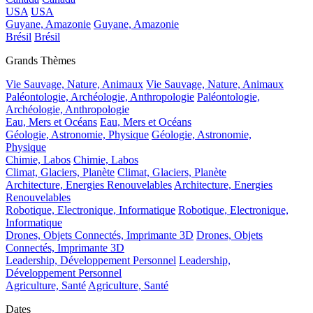
USA
USA
Guyane, Amazonie
Guyane, Amazonie
Brésil
Brésil
Grands Thèmes
Vie Sauvage, Nature, Animaux
Vie Sauvage, Nature, Animaux
Paléontologie, Archéologie, Anthropologie
Paléontologie,
Archéologie, Anthropologie
Eau, Mers et Océans
Eau, Mers et Océans
Géologie, Astronomie, Physique
Géologie, Astronomie,
Physique
Chimie, Labos
Chimie, Labos
Climat, Glaciers, Planète
Climat, Glaciers, Planète
Architecture, Energies Renouvelables
Architecture, Energies
Renouvelables
Robotique, Electronique, Informatique
Robotique, Electronique,
Informatique
Drones, Objets Connectés, Imprimante 3D
Drones, Objets
Connectés, Imprimante 3D
Leadership, Développement Personnel
Leadership,
Développement Personnel
Agriculture, Santé
Agriculture, Santé
Dates