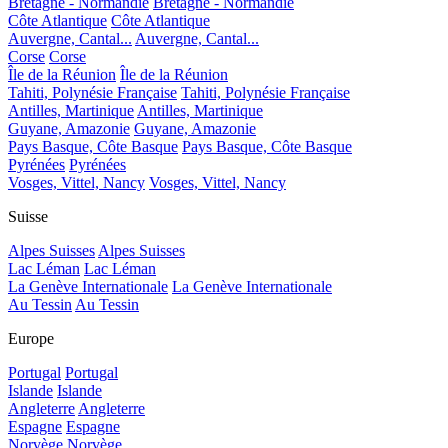
Bretagne - Normandie
Bretagne - Normandie
Côte Atlantique
Côte Atlantique
Auvergne, Cantal...
Auvergne, Cantal...
Corse
Corse
Île de la Réunion
Île de la Réunion
Tahiti, Polynésie Française
Tahiti, Polynésie Française
Antilles, Martinique
Antilles, Martinique
Guyane, Amazonie
Guyane, Amazonie
Pays Basque, Côte Basque
Pays Basque, Côte Basque
Pyrénées
Pyrénées
Vosges, Vittel, Nancy
Vosges, Vittel, Nancy
Suisse
Alpes Suisses
Alpes Suisses
Lac Léman
Lac Léman
La Genève Internationale
La Genève Internationale
Au Tessin
Au Tessin
Europe
Portugal
Portugal
Islande
Islande
Angleterre
Angleterre
Espagne
Espagne
Norvège
Norvège