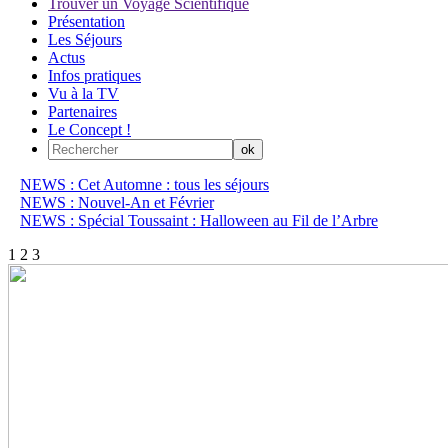
Trouver un Voyage Scientifique
Présentation
Les Séjours
Actus
Infos pratiques
Vu à la TV
Partenaires
Le Concept !
NEWS : Cet Automne : tous les séjours
NEWS : Nouvel-An et Février
NEWS : Spécial Toussaint : Halloween au Fil de l’Arbre
1
2
3