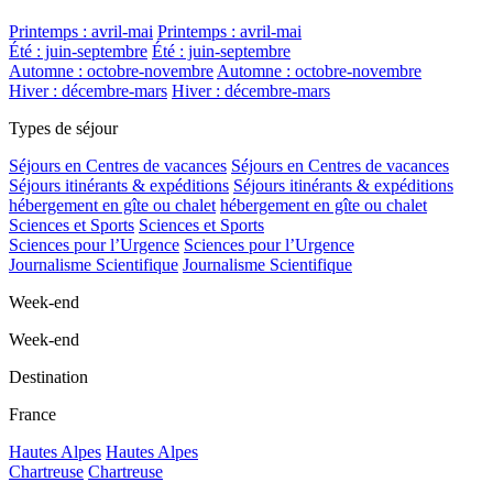
Printemps : avril-mai
Printemps : avril-mai
Été : juin-septembre
Été : juin-septembre
Automne : octobre-novembre
Automne : octobre-novembre
Hiver : décembre-mars
Hiver : décembre-mars
Types de séjour
Séjours en Centres de vacances
Séjours en Centres de vacances
Séjours itinérants & expéditions
Séjours itinérants & expéditions
hébergement en gîte ou chalet
hébergement en gîte ou chalet
Sciences et Sports
Sciences et Sports
Sciences pour l’Urgence
Sciences pour l’Urgence
Journalisme Scientifique
Journalisme Scientifique
Week-end
Week-end
Destination
France
Hautes Alpes
Hautes Alpes
Chartreuse
Chartreuse