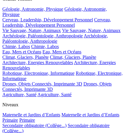
Géologie, Astronomie, Physique
Géologie, Astronomie,
Physique
Cerveau, Leadership, Développement Personnel
Cerveau,
Leadership, Développement Personnel
Vie Sauvage, Nature, Animaux
Vie Sauvage, Nature, Animaux
Archéologie, Paléontologie, Anthropologie
Archéologie,
Paléontologie, Anthropologie
Chimie, Labos
Chimie, Labos
Eau, Mers et Océans
Eau, Mers et Océans
Climat, Glaciers, Planète
Climat, Glaciers, Planète
Architecture, Energies Renouvelables
Architecture, Energies
Renouvelables
Robotique, Electronique, Informatique
Robotique, Electronique,
Informatique
Drones, Objets Connectés, Imprimante 3D
Drones, Objets
Connectés, Imprimante 3D
Agriculture, Santé
Agriculture, Santé
Niveaux
Maternelle et Jardins d’Enfants
Maternelle et Jardins d’Enfants
Primaire
Primaire
Secondaire obligatoire (Collège...)
Secondaire obligatoire
(Collège...)