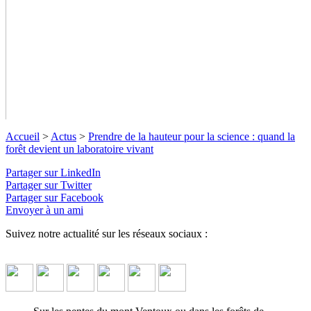
Accueil
>
Actus
>
Prendre de la hauteur pour la science : quand la
forêt devient un laboratoire vivant
Partager sur LinkedIn
Partager sur Twitter
Partager sur Facebook
Envoyer à un ami
Prendre de la hauteur pour la science :
Suivez notre actualité sur les réseaux sociaux :
quand la forêt devient un laboratoire
vivant
Une aventure de sciences participatives où grimpe d’arbre,