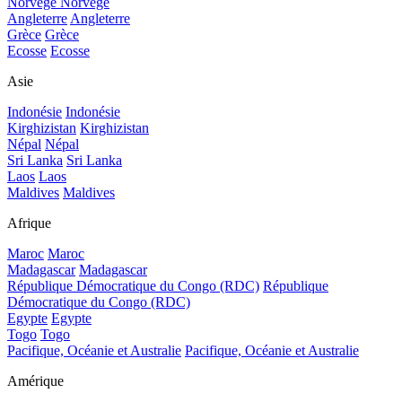
Norvège
Norvège
Angleterre
Angleterre
Grèce
Grèce
Ecosse
Ecosse
Asie
Indonésie
Indonésie
Kirghizistan
Kirghizistan
Népal
Népal
Sri Lanka
Sri Lanka
Laos
Laos
Maldives
Maldives
Afrique
Maroc
Maroc
Madagascar
Madagascar
République Démocratique du Congo (RDC)
République
Démocratique du Congo (RDC)
Egypte
Egypte
Togo
Togo
Pacifique, Océanie et Australie
Pacifique, Océanie et Australie
Amérique