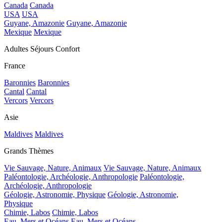
Canada
Canada
USA
USA
Guyane, Amazonie
Guyane, Amazonie
Mexique
Mexique
Adultes Séjours Confort
France
Baronnies
Baronnies
Cantal
Cantal
Vercors
Vercors
Asie
Maldives
Maldives
Grands Thèmes
Vie Sauvage, Nature, Animaux
Vie Sauvage, Nature, Animaux
Paléontologie, Archéologie, Anthropologie
Paléontologie,
Archéologie, Anthropologie
Géologie, Astronomie, Physique
Géologie, Astronomie,
Physique
Chimie, Labos
Chimie, Labos
Eau, Mers et Océans
Eau, Mers et Océans