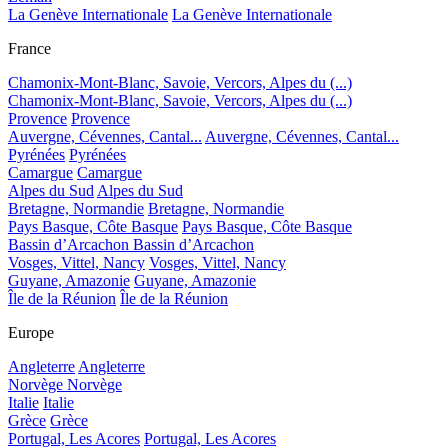
La Genève Internationale
La Genève Internationale
France
Chamonix-Mont-Blanc, Savoie, Vercors, Alpes du (...)
Chamonix-Mont-Blanc, Savoie, Vercors, Alpes du (...)
Provence
Provence
Auvergne, Cévennes, Cantal...
Auvergne, Cévennes, Cantal...
Pyrénées
Pyrénées
Camargue
Camargue
Alpes du Sud
Alpes du Sud
Bretagne, Normandie
Bretagne, Normandie
Pays Basque, Côte Basque
Pays Basque, Côte Basque
Bassin d’Arcachon
Bassin d’Arcachon
Vosges, Vittel, Nancy
Vosges, Vittel, Nancy
Guyane, Amazonie
Guyane, Amazonie
Île de la Réunion
Île de la Réunion
Europe
Angleterre
Angleterre
Norvège
Norvège
Italie
Italie
Grèce
Grèce
Portugal, Les Acores
Portugal, Les Acores