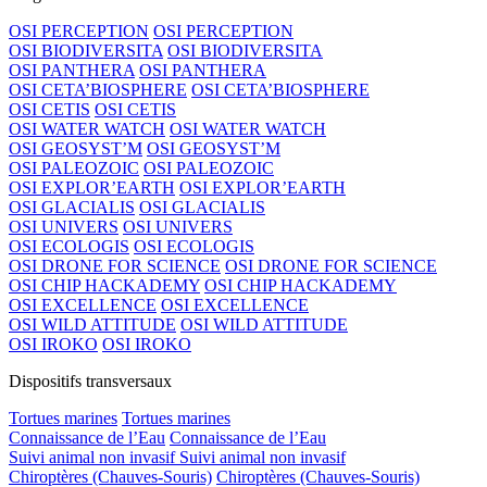
OSI PERCEPTION
OSI PERCEPTION
OSI BIODIVERSITA
OSI BIODIVERSITA
OSI PANTHERA
OSI PANTHERA
OSI CETA’BIOSPHERE
OSI CETA’BIOSPHERE
OSI CETIS
OSI CETIS
OSI WATER WATCH
OSI WATER WATCH
OSI GEOSYST’M
OSI GEOSYST’M
OSI PALEOZOIC
OSI PALEOZOIC
OSI EXPLOR’EARTH
OSI EXPLOR’EARTH
OSI GLACIALIS
OSI GLACIALIS
OSI UNIVERS
OSI UNIVERS
OSI ECOLOGIS
OSI ECOLOGIS
OSI DRONE FOR SCIENCE
OSI DRONE FOR SCIENCE
OSI CHIP HACKADEMY
OSI CHIP HACKADEMY
OSI EXCELLENCE
OSI EXCELLENCE
OSI WILD ATTITUDE
OSI WILD ATTITUDE
OSI IROKO
OSI IROKO
Dispositifs transversaux
Tortues marines
Tortues marines
Connaissance de l’Eau
Connaissance de l’Eau
Suivi animal non invasif
Suivi animal non invasif
Chiroptères (Chauves-Souris)
Chiroptères (Chauves-Souris)