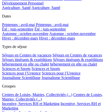
Développement Personnel
Agriculture, Santé
Agriculture, Santé
Dates
Printemps : avril-mai
Printemps : avril-mai
Été : juin-septembre
Été : juin-septembre
Automne : octobre-novembre
Automne : octobre-novembre
Hiver : décembre-mars
Hiver : décembre-mars
Types de séjour
Séjours en Centres de vacances
Séjours en Centres de vacances
Séjours itinérants & expéditions
Séjours itinérants & expéditions
hébergement en gîte ou chalet
hébergement en gîte ou chalet
Sciences et Sports
Sciences et Sports
Sciences pour l’Urgence
Sciences pour l’Urgence
Journalisme Scientifique
Journalisme Scientifique
Groupes
Centres de Loisirs, Mairies, Collectivités (...)
Centres de Loisirs,
Mairies, Collectivités (...)
Incentive, Services RH et Marketing
Incentive, Services RH et
Marketing