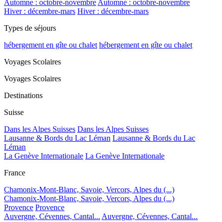
Automne : octobre-novembre
Automne : octobre-novembre
Hiver : décembre-mars
Hiver : décembre-mars
Types de séjours
hébergement en gîte ou chalet
hébergement en gîte ou chalet
Voyages Scolaires
Voyages Scolaires
Destinations
Suisse
Dans les Alpes Suisses
Dans les Alpes Suisses
Lausanne & Bords du Lac Léman
Lausanne & Bords du Lac
Léman
La Genève Internationale
La Genève Internationale
France
Chamonix-Mont-Blanc, Savoie, Vercors, Alpes du (...)
Chamonix-Mont-Blanc, Savoie, Vercors, Alpes du (...)
Provence
Provence
Auvergne, Cévennes, Cantal...
Auvergne, Cévennes, Cantal...