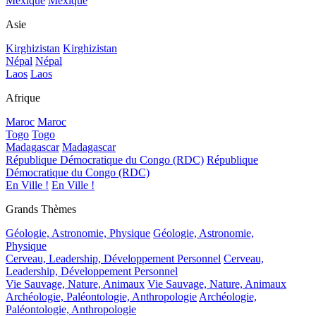
Mexique
Mexique
Asie
Kirghizistan
Kirghizistan
Népal
Népal
Laos
Laos
Afrique
Maroc
Maroc
Togo
Togo
Madagascar
Madagascar
République Démocratique du Congo (RDC)
République
Démocratique du Congo (RDC)
En Ville !
En Ville !
Grands Thèmes
Géologie, Astronomie, Physique
Géologie, Astronomie,
Physique
Cerveau, Leadership, Développement Personnel
Cerveau,
Leadership, Développement Personnel
Vie Sauvage, Nature, Animaux
Vie Sauvage, Nature, Animaux
Archéologie, Paléontologie, Anthropologie
Archéologie,
Paléontologie, Anthropologie