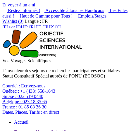
Envoyer à un ami
Restez informés !
Accessible à tous les Handicaps
Les Filles
aussi !
Haut de Gamme pour Tous !
Emplois/Stages
Wishlist (
0
)
Langue : FR
Vos Voyages Scientifiques
L’inventeur des séjours de recherches participatives et solidaires
Statut Consultatif Spécial auprès de l’ONU (ECOSOC)
Courriel :
Ecrivez-nous
Québec :
+1 (438) 558-1643
Suisse :
022 519 0440
Belgique :
023 18 35 65
France :
01 85 08 36 30
Dates, Places, Tarifs :
en direct
Accueil