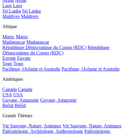
Népal
Népal
Laos
Laos
Sri Lanka
Sri Lanka
Maldives
Maldives
Afrique
Maroc
Maroc
Madagascar
Madagascar
République Démocratique du Congo (RDC)
République
Démocratique du Congo (RDC)
Egypte
Egypte
Togo
Togo
Pacifique, Océanie et Australie
Pacifique, Océanie et Australie
Amériques
Canada
Canada
USA
USA
Guyane, Amazonie
Guyane, Amazonie
Brésil
Brésil
Grands Thèmes
Vie Sauvage, Nature, Animaux
Vie Sauvage, Nature, Animaux
Paléontologie, Archéologie, Anthropologie
Paléontologie,