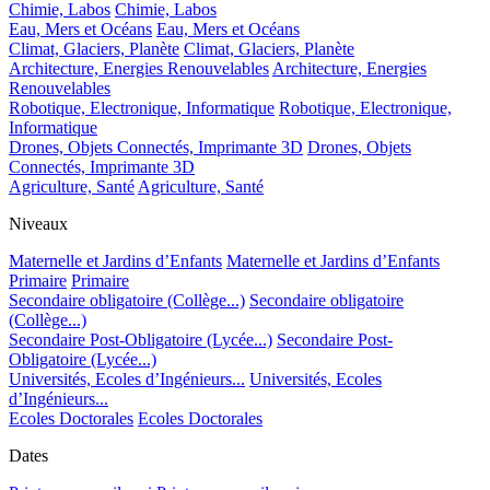
Chimie, Labos
Chimie, Labos
Eau, Mers et Océans
Eau, Mers et Océans
Climat, Glaciers, Planète
Climat, Glaciers, Planète
Architecture, Energies Renouvelables
Architecture, Energies
Renouvelables
Robotique, Electronique, Informatique
Robotique, Electronique,
Informatique
Drones, Objets Connectés, Imprimante 3D
Drones, Objets
Connectés, Imprimante 3D
Agriculture, Santé
Agriculture, Santé
Niveaux
Maternelle et Jardins d’Enfants
Maternelle et Jardins d’Enfants
Primaire
Primaire
Secondaire obligatoire (Collège...)
Secondaire obligatoire
(Collège...)
Secondaire Post-Obligatoire (Lycée...)
Secondaire Post-
Obligatoire (Lycée...)
Universités, Ecoles d’Ingénieurs...
Universités, Ecoles
d’Ingénieurs...
Ecoles Doctorales
Ecoles Doctorales
Dates