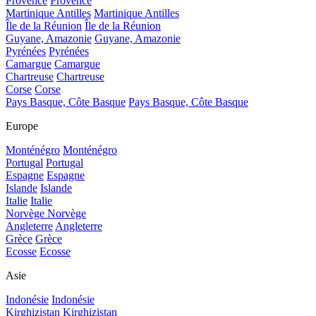
Provence
Provence
Martinique Antilles
Martinique Antilles
Île de la Réunion
Île de la Réunion
Guyane, Amazonie
Guyane, Amazonie
Pyrénées
Pyrénées
Camargue
Camargue
Chartreuse
Chartreuse
Corse
Corse
Pays Basque, Côte Basque
Pays Basque, Côte Basque
Europe
Monténégro
Monténégro
Portugal
Portugal
Espagne
Espagne
Islande
Islande
Italie
Italie
Norvège
Norvège
Angleterre
Angleterre
Grèce
Grèce
Ecosse
Ecosse
Asie
Indonésie
Indonésie
Kirghizistan
Kirghizistan