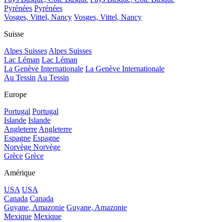
Pyrénées
Pyrénées
Vosges, Vittel, Nancy
Vosges, Vittel, Nancy
Suisse
Alpes Suisses
Alpes Suisses
Lac Léman
Lac Léman
La Genève Internationale
La Genève Internationale
Au Tessin
Au Tessin
Europe
Portugal
Portugal
Islande
Islande
Angleterre
Angleterre
Espagne
Espagne
Norvège
Norvège
Grèce
Grèce
Amérique
USA
USA
Canada
Canada
Guyane, Amazonie
Guyane, Amazonie
Mexique
Mexique