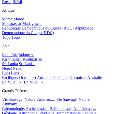
Brésil
Brésil
Afrique
Maroc
Maroc
Madagascar
Madagascar
République Démocratique du Congo (RDC)
République
Démocratique du Congo (RDC)
Togo
Togo
Asie
Indonésie
Indonésie
Kirghizistan
Kirghizistan
Sri Lanka
Sri Lanka
Népal
Népal
Laos
Laos
Pacifique, Océanie et Australie
Pacifique, Océanie et Australie
En Ville !_-_
En Ville !_-_
Grands Thèmes
Vie Sauvage, Nature, Animaux...
Vie Sauvage, Nature,
Animaux...
Paléontologie, Archéologie...
Paléontologie, Archéologie...
Géologie, Astronomie, Physique, Mathématiques
Géologie,