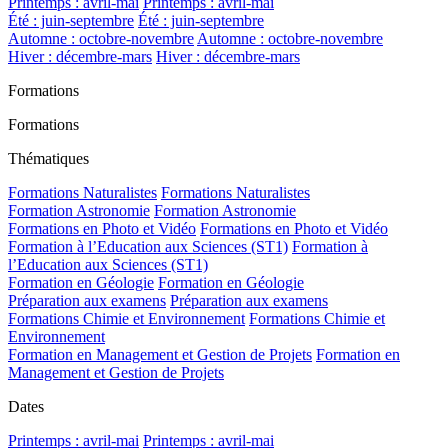
Printemps : avril-mai
Printemps : avril-mai
Été : juin-septembre
Été : juin-septembre
Automne : octobre-novembre
Automne : octobre-novembre
Hiver : décembre-mars
Hiver : décembre-mars
Formations
Formations
Thématiques
Formations Naturalistes
Formations Naturalistes
Formation Astronomie
Formation Astronomie
Formations en Photo et Vidéo
Formations en Photo et Vidéo
Formation à l’Education aux Sciences (ST1)
Formation à
l’Education aux Sciences (ST1)
Formation en Géologie
Formation en Géologie
Préparation aux examens
Préparation aux examens
Formations Chimie et Environnement
Formations Chimie et
Environnement
Formation en Management et Gestion de Projets
Formation en
Management et Gestion de Projets
Dates
Printemps : avril-mai
Printemps : avril-mai