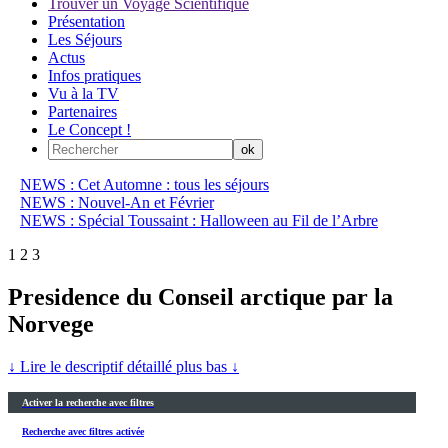
Trouver un Voyage Scientifique
Présentation
Les Séjours
Actus
Infos pratiques
Vu à la TV
Partenaires
Le Concept !
NEWS : Cet Automne : tous les séjours
NEWS : Nouvel-An et Février
NEWS : Spécial Toussaint : Halloween au Fil de l’Arbre
1
2
3
Presidence du Conseil arctique par la
Norvege
↓ Lire le descriptif détaillé plus bas ↓
Activer la recherche avec filtres
Recherche avec filtres activée