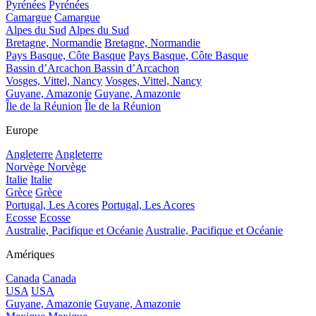
Pyrénées
Pyrénées
Camargue
Camargue
Alpes du Sud
Alpes du Sud
Bretagne, Normandie
Bretagne, Normandie
Pays Basque, Côte Basque
Pays Basque, Côte Basque
Bassin d’Arcachon
Bassin d’Arcachon
Vosges, Vittel, Nancy
Vosges, Vittel, Nancy
Guyane, Amazonie
Guyane, Amazonie
Île de la Réunion
Île de la Réunion
Europe
Angleterre
Angleterre
Norvège
Norvège
Italie
Italie
Grèce
Grèce
Portugal, Les Acores
Portugal, Les Acores
Ecosse
Ecosse
Australie, Pacifique et Océanie
Australie, Pacifique et Océanie
Amériques
Canada
Canada
USA
USA
Guyane, Amazonie
Guyane, Amazonie