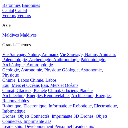
Baronnies
Baronnies
Cantal
Cantal
Vercors
Vercors
Asie
Maldives
Maldives
Grands Thèmes
Vie Sauvage, Nature, Animaux
Vie Sauvage, Nature, Animaux
Paléontologie, Archéologie, Anthropologie
Paléontologie,
Archéologie, Anthropologie
Géologie, Astronomie, Physique
Géologie, Astronomie,
Physique
Chimie, Labos
Chimie, Labos
Eau, Mers et Océans
Eau, Mers et Océans
Climat, Glaciers, Planète
Climat, Glaciers, Planète
Architecture, Energies Renouvelables
Architecture, Energies
Renouvelables
Robotique, Electronique, Informatique
Robotique, Electronique,
Informatique
Drones, Objets Connectés, Imprimante 3D
Drones, Objets
Connectés, Imprimante 3D
Leadership, Développement Personnel
Leadership,