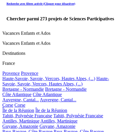
Recherche avec filtres activée (Cliquer pour désactiver)
Chercher parmi
273
projets de Sciences Participatives
Vacances Enfants et Ados
Vacances Enfants et Ados
Destinations
France
Provence
Provence
Haute-Savoie, Savoie, Vercors, Hautes Alpes, (...)
Haute-
Savoie, Savoie, Vercors, Hautes Alpes, (...)
Bretagne - Normandie
Bretagne - Normandie
Côte Atlantique
Côte Atlantique
Auvergne, Cantal...
Auvergne, Cantal...
Corse
Corse
Île de la Réunion
Île de la Réunion
Tahiti, Polynésie Française
Tahiti, Polynésie Française
Antilles, Martinique
Antilles, Martinique
Guyane, Amazonie
Guyane, Amazonie
Pays Basque, Côte Basque
Pays Basque, Côte Basque