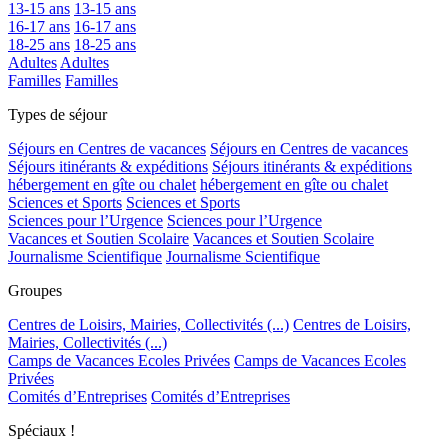
13-15 ans
13-15 ans
16-17 ans
16-17 ans
18-25 ans
18-25 ans
Adultes
Adultes
Familles
Familles
Types de séjour
Séjours en Centres de vacances
Séjours en Centres de vacances
Séjours itinérants & expéditions
Séjours itinérants & expéditions
hébergement en gîte ou chalet
hébergement en gîte ou chalet
Sciences et Sports
Sciences et Sports
Sciences pour l’Urgence
Sciences pour l’Urgence
Vacances et Soutien Scolaire
Vacances et Soutien Scolaire
Journalisme Scientifique
Journalisme Scientifique
Groupes
Centres de Loisirs, Mairies, Collectivités (...)
Centres de Loisirs,
Mairies, Collectivités (...)
Camps de Vacances Ecoles Privées
Camps de Vacances Ecoles
Privées
Comités d’Entreprises
Comités d’Entreprises
Spéciaux !