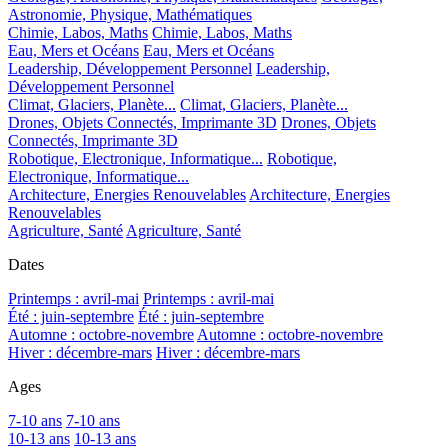
Astronomie, Physique, Mathématiques
Chimie, Labos, Maths
Chimie, Labos, Maths
Eau, Mers et Océans
Eau, Mers et Océans
Leadership, Développement Personnel
Leadership,
Développement Personnel
Climat, Glaciers, Planète...
Climat, Glaciers, Planète...
Drones, Objets Connectés, Imprimante 3D
Drones, Objets
Connectés, Imprimante 3D
Robotique, Electronique, Informatique...
Robotique,
Electronique, Informatique...
Architecture, Energies Renouvelables
Architecture, Energies
Renouvelables
Agriculture, Santé
Agriculture, Santé
Dates
Printemps : avril-mai
Printemps : avril-mai
Été : juin-septembre
Été : juin-septembre
Automne : octobre-novembre
Automne : octobre-novembre
Hiver : décembre-mars
Hiver : décembre-mars
Ages
7-10 ans
7-10 ans
10-13 ans
10-13 ans