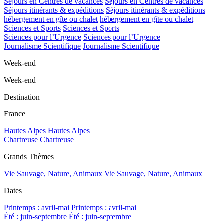
Séjours en Centres de vacances
Séjours en Centres de vacances
Séjours itinérants & expéditions
Séjours itinérants & expéditions
hébergement en gîte ou chalet
hébergement en gîte ou chalet
Sciences et Sports
Sciences et Sports
Sciences pour l’Urgence
Sciences pour l’Urgence
Journalisme Scientifique
Journalisme Scientifique
Week-end
Week-end
Destination
France
Hautes Alpes
Hautes Alpes
Chartreuse
Chartreuse
Grands Thèmes
Vie Sauvage, Nature, Animaux
Vie Sauvage, Nature, Animaux
Dates
Printemps : avril-mai
Printemps : avril-mai
Été : juin-septembre
Été : juin-septembre