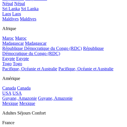
Népal
Népal
Sri Lanka
Sri Lanka
Laos
Laos
Maldives
Maldives
Afrique
Maroc
Maroc
Madagascar
Madagascar
République Démocratique du Congo (RDC)
République
Démocratique du Congo (RDC)
Egypte
Egypte
Togo
Togo
Pacifique, Océanie et Australie
Pacifique, Océanie et Australie
Amérique
Canada
Canada
USA
USA
Guyane, Amazonie
Guyane, Amazonie
Mexique
Mexique
Adultes Séjours Confort
France