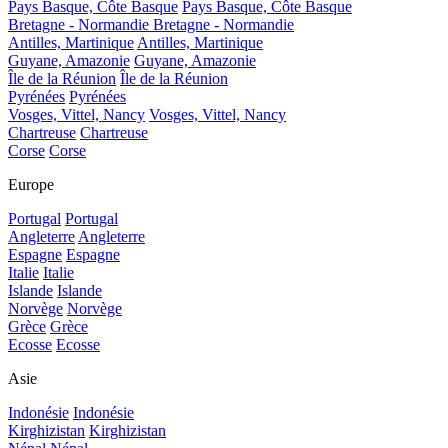
Pays Basque, Côte Basque
Pays Basque, Côte Basque
Bretagne - Normandie
Bretagne - Normandie
Antilles, Martinique
Antilles, Martinique
Guyane, Amazonie
Guyane, Amazonie
Île de la Réunion
Île de la Réunion
Pyrénées
Pyrénées
Vosges, Vittel, Nancy
Vosges, Vittel, Nancy
Chartreuse
Chartreuse
Corse
Corse
Europe
Portugal
Portugal
Angleterre
Angleterre
Espagne
Espagne
Italie
Italie
Islande
Islande
Norvège
Norvège
Grèce
Grèce
Ecosse
Ecosse
Asie
Indonésie
Indonésie
Kirghizistan
Kirghizistan