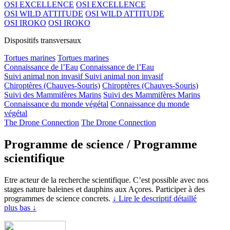
OSI EXCELLENCE
OSI EXCELLENCE
OSI WILD ATTITUDE
OSI WILD ATTITUDE
OSI IROKO
OSI IROKO
Dispositifs transversaux
Tortues marines
Tortues marines
Connaissance de l’Eau
Connaissance de l’Eau
Suivi animal non invasif
Suivi animal non invasif
Chiroptères (Chauves-Souris)
Chiroptères (Chauves-Souris)
Suivi des Mammifères Marins
Suivi des Mammifères Marins
Connaissance du monde végétal
Connaissance du monde
végétal
The Drone Connection
The Drone Connection
Programme de science / Programme
scientifique
Etre acteur de la recherche scientifique. C’est possible avec nos
stages nature baleines et dauphins aux Açores. Participer à des
programmes de science concrets.
↓ Lire le descriptif détaillé
plus bas ↓