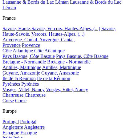
Lausanne & Bords du Lac Léman
Lausanne & Bords du Lac
Léman
France
Savoie, Haute-Savoie, Vercors, Hautes-Alpes, (...)
Savoie,
Haute-Savoie, Vercors, Hautes-Alpes, (...)
Auvergne, Cantal,
Auvergne, Cantal,
Provence
Provence
Côte Atlantique
Côte Atlantique
Pays Basque, Côte Basque
Pays Basque, Côte Basque
Bretagne - Normandie
Bretagne - Normandie
Antilles, Martinique
Antilles, Martinique
Guyane, Amazonie
Guyane, Amazonie
Île de la Réunion
Île de la Réunion
Pyrénées
Pyrénées
Vosges, Vittel, Nancy
Vosges, Vittel, Nancy
Chartreuse
Chartreuse
Corse
Corse
Europe
Portugal
Portugal
Angleterre
Angleterre
Espagne
Espagne