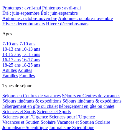
Printemps : avril-mai
Printemps : avril-mai
Été : juin-septembre
Été : juin-septembre
Automne : octobre-novembre
Automne : octobre-novembre
Hiver : décembre-mars
Hiver : décembre-mars
Ages
7-10 ans
7-10 ans
10-13 ans
10-13 ans
13-15 ans
13-15 ans
16-17 ans
16-17 ans
18-25 ans
18-25 ans
Adultes
Adultes
Familles
Familles
Types de séjour
Séjours en Centres de vacances
Séjours en Centres de vacances
Séjours itinérants & expéditions
Séjours itinérants & expéditions
hébergement en gîte ou chalet
hébergement en gîte ou chalet
Sciences et Sports
Sciences et Sports
Sciences pour l’Urgence
Sciences pour l’Urgence
Vacances et Soutien Scolaire
Vacances et Soutien Scolaire
Journalisme Scientifique
Journalisme Scientifique