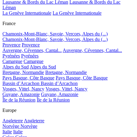
Lausanne & Bords du Lac Léman
Lausanne & Bords du Lac
Léman
La Genève Internationale
La Genève Internationale
France
Chamonix-Mont-Blanc, Savoie, Vercors, Alpes du (...)
Chamonix-Mont-Blanc, Savoie, Vercors, Alpes du (...)
Provence
Provence
Auvergne, Cévennes, Cantal...
Auvergne, Cévennes, Cantal...
Pyrénées
Pyrénées
Camargue
Camargue
Alpes du Sud
Alpes du Sud
Bretagne, Normandie
Bretagne, Normandie
Pays Basque, Côte Basque
Pays Basque, Côte Basque
Bassin d’Arcachon
Bassin d’Arcachon
Vosges, Vittel, Nancy
Vosges, Vittel, Nancy
Guyane, Amazonie
Guyane, Amazonie
Île de la Réunion
Île de la Réunion
Europe
Angleterre
Angleterre
Norvège
Norvège
Italie
Italie