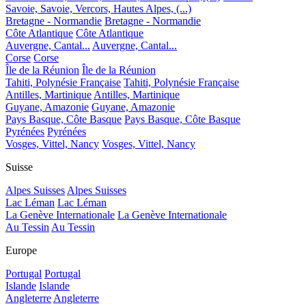
Savoie, Savoie, Vercors, Hautes Alpes, (...)
Bretagne - Normandie
Bretagne - Normandie
Côte Atlantique
Côte Atlantique
Auvergne, Cantal...
Auvergne, Cantal...
Corse
Corse
Île de la Réunion
Île de la Réunion
Tahiti, Polynésie Française
Tahiti, Polynésie Française
Antilles, Martinique
Antilles, Martinique
Guyane, Amazonie
Guyane, Amazonie
Pays Basque, Côte Basque
Pays Basque, Côte Basque
Pyrénées
Pyrénées
Vosges, Vittel, Nancy
Vosges, Vittel, Nancy
Suisse
Alpes Suisses
Alpes Suisses
Lac Léman
Lac Léman
La Genève Internationale
La Genève Internationale
Au Tessin
Au Tessin
Europe
Portugal
Portugal
Islande
Islande
Angleterre
Angleterre