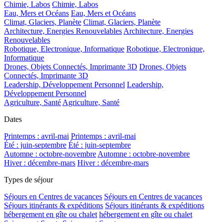
Chimie, Labos
Chimie, Labos
Eau, Mers et Océans
Eau, Mers et Océans
Climat, Glaciers, Planète
Climat, Glaciers, Planète
Architecture, Energies Renouvelables
Architecture, Energies
Renouvelables
Robotique, Electronique, Informatique
Robotique, Electronique,
Informatique
Drones, Objets Connectés, Imprimante 3D
Drones, Objets
Connectés, Imprimante 3D
Leadership, Développement Personnel
Leadership,
Développement Personnel
Agriculture, Santé
Agriculture, Santé
Dates
Printemps : avril-mai
Printemps : avril-mai
Été : juin-septembre
Été : juin-septembre
Automne : octobre-novembre
Automne : octobre-novembre
Hiver : décembre-mars
Hiver : décembre-mars
Types de séjour
Séjours en Centres de vacances
Séjours en Centres de vacances
Séjours itinérants & expéditions
Séjours itinérants & expéditions
hébergement en gîte ou chalet
hébergement en gîte ou chalet