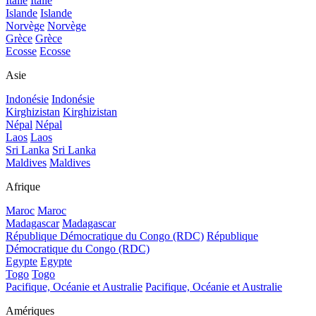
Italie
Italie
Islande
Islande
Norvège
Norvège
Grèce
Grèce
Ecosse
Ecosse
Asie
Indonésie
Indonésie
Kirghizistan
Kirghizistan
Népal
Népal
Laos
Laos
Sri Lanka
Sri Lanka
Maldives
Maldives
Afrique
Maroc
Maroc
Madagascar
Madagascar
République Démocratique du Congo (RDC)
République
Démocratique du Congo (RDC)
Egypte
Egypte
Togo
Togo
Pacifique, Océanie et Australie
Pacifique, Océanie et Australie
Amériques