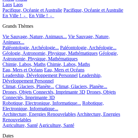
Laos
Laos
Pacifique, Océanie et Australie
Pacifique, Océanie et Australie
En Ville !_-_
En Ville !_-_
Grands Thèmes
Vie Sauvage, Nature, Animaux...
Vie Sauvage, Nature,
Animaux...
Paléontologie, Archéologie...
Paléontologie, Archéologie...
Géologie, Astronomie, Physique, Mathématiques
Géologie,
Astronomie, Physique, Mathématiques
Chimie, Labos, Maths
Chimie, Labos, Maths
Eau, Mers et Océans
Eau, Mers et Océans
Leadership, Développement Personnel
Leadership,
Développement Personnel
Climat, Glaciers, Planète...
Climat, Glaciers, Planète...
Drones, Objets Connectés, Imprimante 3D
Drones, Objets
Connectés, Imprimante 3D
Robotique, Electronique, Informatique...
Robotique,
Electronique, Informatique...
Architecture, Energies Renouvelables
Architecture, Energies
Renouvelables
Agriculture, Santé
Agriculture, Santé
Dates