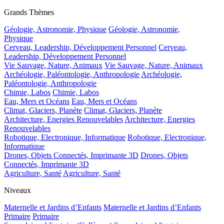
Grands Thèmes
Géologie, Astronomie, Physique
Géologie, Astronomie,
Physique
Cerveau, Leadership, Développement Personnel
Cerveau,
Leadership, Développement Personnel
Vie Sauvage, Nature, Animaux
Vie Sauvage, Nature, Animaux
Archéologie, Paléontologie, Anthropologie
Archéologie,
Paléontologie, Anthropologie
Chimie, Labos
Chimie, Labos
Eau, Mers et Océans
Eau, Mers et Océans
Climat, Glaciers, Planète
Climat, Glaciers, Planète
Architecture, Energies Renouvelables
Architecture, Energies
Renouvelables
Robotique, Electronique, Informatique
Robotique, Electronique,
Informatique
Drones, Objets Connectés, Imprimante 3D
Drones, Objets
Connectés, Imprimante 3D
Agriculture, Santé
Agriculture, Santé
Niveaux
Maternelle et Jardins d’Enfants
Maternelle et Jardins d’Enfants
Primaire
Primaire