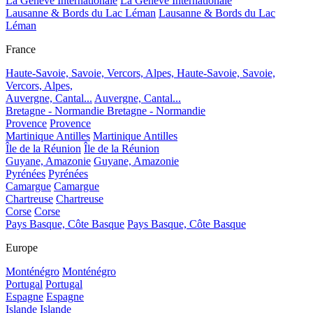
La Genève Internationale
La Genève Internationale
Lausanne & Bords du Lac Léman
Lausanne & Bords du Lac
Léman
France
Haute-Savoie, Savoie, Vercors, Alpes,
Haute-Savoie, Savoie,
Vercors, Alpes,
Auvergne, Cantal...
Auvergne, Cantal...
Bretagne - Normandie
Bretagne - Normandie
Provence
Provence
Martinique Antilles
Martinique Antilles
Île de la Réunion
Île de la Réunion
Guyane, Amazonie
Guyane, Amazonie
Pyrénées
Pyrénées
Camargue
Camargue
Chartreuse
Chartreuse
Corse
Corse
Pays Basque, Côte Basque
Pays Basque, Côte Basque
Europe
Monténégro
Monténégro
Portugal
Portugal
Espagne
Espagne
Islande
Islande