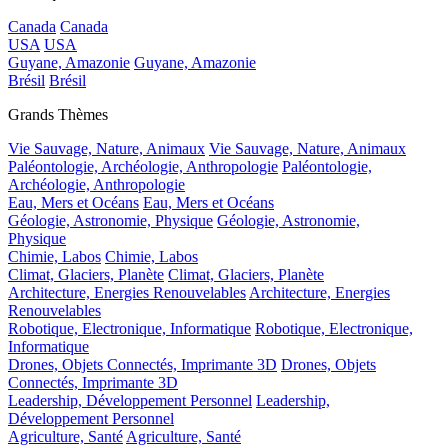
Canada
Canada
USA
USA
Guyane, Amazonie
Guyane, Amazonie
Brésil
Brésil
Grands Thèmes
Vie Sauvage, Nature, Animaux
Vie Sauvage, Nature, Animaux
Paléontologie, Archéologie, Anthropologie
Paléontologie,
Archéologie, Anthropologie
Eau, Mers et Océans
Eau, Mers et Océans
Géologie, Astronomie, Physique
Géologie, Astronomie,
Physique
Chimie, Labos
Chimie, Labos
Climat, Glaciers, Planète
Climat, Glaciers, Planète
Architecture, Energies Renouvelables
Architecture, Energies
Renouvelables
Robotique, Electronique, Informatique
Robotique, Electronique,
Informatique
Drones, Objets Connectés, Imprimante 3D
Drones, Objets
Connectés, Imprimante 3D
Leadership, Développement Personnel
Leadership,
Développement Personnel
Agriculture, Santé
Agriculture, Santé