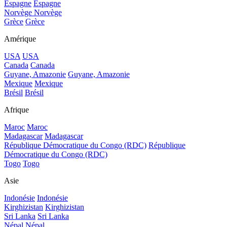
Espagne
Espagne
Norvège
Norvège
Grèce
Grèce
Amérique
USA
USA
Canada
Canada
Guyane, Amazonie
Guyane, Amazonie
Mexique
Mexique
Brésil
Brésil
Afrique
Maroc
Maroc
Madagascar
Madagascar
République Démocratique du Congo (RDC)
République
Démocratique du Congo (RDC)
Togo
Togo
Asie
Indonésie
Indonésie
Kirghizistan
Kirghizistan
Sri Lanka
Sri Lanka
Népal
Népal