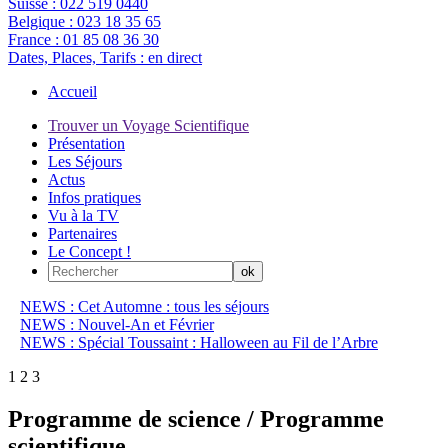
Suisse :
022 519 0440
Belgique :
023 18 35 65
France :
01 85 08 36 30
Dates, Places, Tarifs :
en direct
Accueil
Trouver un Voyage Scientifique
Présentation
Les Séjours
Actus
Infos pratiques
Vu à la TV
Partenaires
Le Concept !
NEWS : Cet Automne : tous les séjours
NEWS : Nouvel-An et Février
NEWS : Spécial Toussaint : Halloween au Fil de l’Arbre
1
2
3
Programme de science / Programme
scientifique