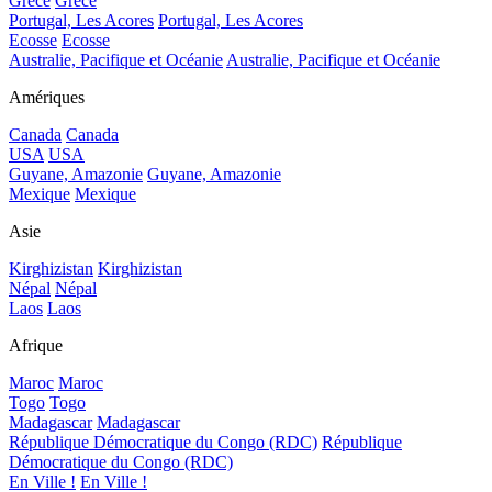
Grèce
Grèce
Portugal, Les Acores
Portugal, Les Acores
Ecosse
Ecosse
Australie, Pacifique et Océanie
Australie, Pacifique et Océanie
Amériques
Canada
Canada
USA
USA
Guyane, Amazonie
Guyane, Amazonie
Mexique
Mexique
Asie
Kirghizistan
Kirghizistan
Népal
Népal
Laos
Laos
Afrique
Maroc
Maroc
Togo
Togo
Madagascar
Madagascar
République Démocratique du Congo (RDC)
République
Démocratique du Congo (RDC)
En Ville !
En Ville !