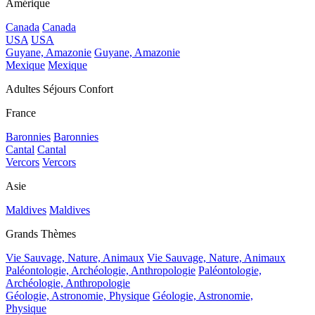
Amérique
Canada
Canada
USA
USA
Guyane, Amazonie
Guyane, Amazonie
Mexique
Mexique
Adultes Séjours Confort
France
Baronnies
Baronnies
Cantal
Cantal
Vercors
Vercors
Asie
Maldives
Maldives
Grands Thèmes
Vie Sauvage, Nature, Animaux
Vie Sauvage, Nature, Animaux
Paléontologie, Archéologie, Anthropologie
Paléontologie,
Archéologie, Anthropologie
Géologie, Astronomie, Physique
Géologie, Astronomie,
Physique