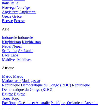
Italie
Italie
Norvège
Norvège
Angleterre
Angleterre
Grèce
Grèce
Ecosse
Ecosse
Asie
Indonésie
Indonésie
Kirghizistan
Kirghizistan
Népal
Népal
Sri Lanka
Sri Lanka
Laos
Laos
Maldives
Maldives
Afrique
Maroc
Maroc
Madagascar
Madagascar
République Démocratique du Congo (RDC)
République
Démocratique du Congo (RDC)
Egypte
Egypte
Togo
Togo
Pacifique, Océanie et Australie
Pacifique, Océanie et Australie