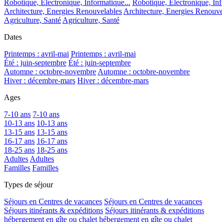
Robotique, Electronique, Informatique...
Robotique, Electronique, Inf
Architecture, Energies Renouvelables
Architecture, Energies Renouve
Agriculture, Santé
Agriculture, Santé
Dates
Printemps : avril-mai
Printemps : avril-mai
Été : juin-septembre
Été : juin-septembre
Automne : octobre-novembre
Automne : octobre-novembre
Hiver : décembre-mars
Hiver : décembre-mars
Ages
7-10 ans
7-10 ans
10-13 ans
10-13 ans
13-15 ans
13-15 ans
16-17 ans
16-17 ans
18-25 ans
18-25 ans
Adultes
Adultes
Familles
Familles
Types de séjour
Séjours en Centres de vacances
Séjours en Centres de vacances
Séjours itinérants & expéditions
Séjours itinérants & expéditions
hébergement en gîte ou chalet
hébergement en gîte ou chalet