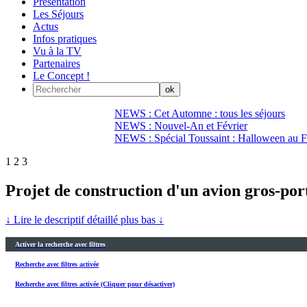
Présentation
Les Séjours
Actus
Infos pratiques
Vu à la TV
Partenaires
Le Concept !
NEWS : Cet Automne : tous les séjours
NEWS : Nouvel-An et Février
NEWS : Spécial Toussaint : Halloween au Fi
1
2
3
Projet de construction d'un avion gros-por
↓ Lire le descriptif détaillé plus bas ↓
Activer la recherche avec filtres
Recherche avec filtres activée
Recherche avec filtres activée (Cliquer pour désactiver)