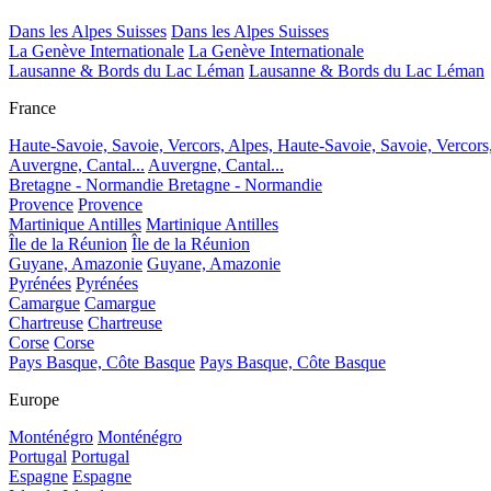
Dans les Alpes Suisses
Dans les Alpes Suisses
La Genève Internationale
La Genève Internationale
Lausanne & Bords du Lac Léman
Lausanne & Bords du Lac Léman
France
Haute-Savoie, Savoie, Vercors, Alpes,
Haute-Savoie, Savoie, Vercors
Auvergne, Cantal...
Auvergne, Cantal...
Bretagne - Normandie
Bretagne - Normandie
Provence
Provence
Martinique Antilles
Martinique Antilles
Île de la Réunion
Île de la Réunion
Guyane, Amazonie
Guyane, Amazonie
Pyrénées
Pyrénées
Camargue
Camargue
Chartreuse
Chartreuse
Corse
Corse
Pays Basque, Côte Basque
Pays Basque, Côte Basque
Europe
Monténégro
Monténégro
Portugal
Portugal
Espagne
Espagne