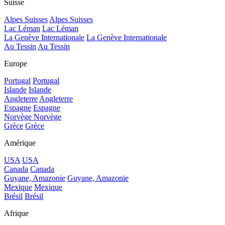
Suisse
Alpes Suisses
Alpes Suisses
Lac Léman
Lac Léman
La Genève Internationale
La Genève Internationale
Au Tessin
Au Tessin
Europe
Portugal
Portugal
Islande
Islande
Angleterre
Angleterre
Espagne
Espagne
Norvège
Norvège
Grèce
Grèce
Amérique
USA
USA
Canada
Canada
Guyane, Amazonie
Guyane, Amazonie
Mexique
Mexique
Brésil
Brésil
Afrique