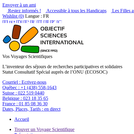
Envoyer à un ami
Restez informés !
Accessible à tous les Handicaps
Les Filles a
Wishlist (
0
)
Langue : FR
Vos Voyages Scientifiques
L’inventeur des séjours de recherches participatives et solidaires
Statut Consultatif Spécial auprès de l’ONU (ECOSOC)
Courriel :
Ecrivez-nous
Québec :
+1 (438) 558-1643
Suisse :
022 519 0440
Belgique :
023 18 35 65
France :
01 85 08 36 30
Dates, Places, Tarifs :
en direct
Accueil
Trouver un Voyage Scientifique