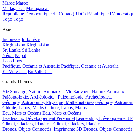
Maroc
Maroc
Madagascar
Madagascar
République Démocratique du Congo (RDC)
République Démocrati
Togo
Togo
Asie
Indonésie
Indonésie
Kirghizistan
Kirghizistan
Sri Lanka
Sri Lanka
Népal
Népal
Laos
Laos
Pacifique, Océanie et Australie
Pacifique, Océanie et Australie
En Ville !_-_
En Ville !_-_
Grands Thèmes
Vie Sauvage, Nature, Animaux...
Vie Sauvage, Nature, Animaux...
Paléontologie, Archéologie...
Paléontologie, Archéologie...
Géologie, Astronomie, Physique, Mathématiques
Géologie, Astronom
Chimie, Labos, Maths
Chimie, Labos, Maths
Eau, Mers et Océans
Eau, Mers et Océans
Leadership, Développement Personnel
Leadership, Développement P
Climat, Glaciers, Planète...
Climat, Glaciers, Planète...
Drones, Objets Connectés, Imprimante 3D
Drones, Objets Connectés