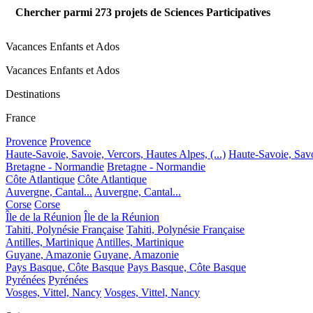
Chercher parmi
273
projets de Sciences Participatives
Vacances Enfants et Ados
Vacances Enfants et Ados
Destinations
France
Provence
Provence
Haute-Savoie, Savoie, Vercors, Hautes Alpes, (...)
Haute-Savoie, Savoi
Bretagne - Normandie
Bretagne - Normandie
Côte Atlantique
Côte Atlantique
Auvergne, Cantal...
Auvergne, Cantal...
Corse
Corse
Île de la Réunion
Île de la Réunion
Tahiti, Polynésie Française
Tahiti, Polynésie Française
Antilles, Martinique
Antilles, Martinique
Guyane, Amazonie
Guyane, Amazonie
Pays Basque, Côte Basque
Pays Basque, Côte Basque
Pyrénées
Pyrénées
Vosges, Vittel, Nancy
Vosges, Vittel, Nancy