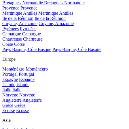
Bretagne - Normandie
Bretagne - Normandie
Provence
Provence
Martinique Antilles
Martinique Antilles
Île de la Réunion
Île de la Réunion
Guyane, Amazonie
Guyane, Amazonie
Pyrénées
Pyrénées
Camargue
Camargue
Chartreuse
Chartreuse
Corse
Corse
Pays Basque, Côte Basque
Pays Basque, Côte Basque
Europe
Monténégro
Monténégro
Portugal
Portugal
Espagne
Espagne
Islande
Islande
Italie
Italie
Norvège
Norvège
Angleterre
Angleterre
Grèce
Grèce
Ecosse
Ecosse
Asie