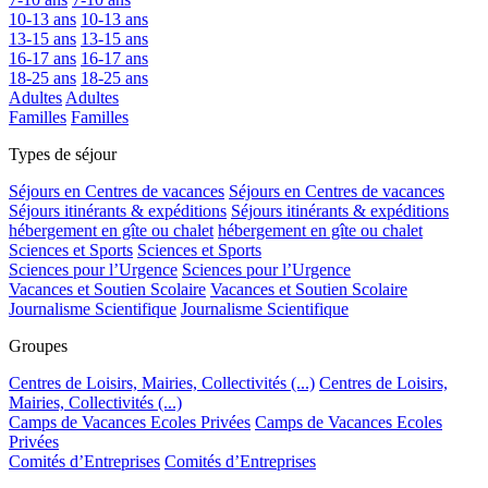
10-13 ans
10-13 ans
13-15 ans
13-15 ans
16-17 ans
16-17 ans
18-25 ans
18-25 ans
Adultes
Adultes
Familles
Familles
Types de séjour
Séjours en Centres de vacances
Séjours en Centres de vacances
Séjours itinérants & expéditions
Séjours itinérants & expéditions
hébergement en gîte ou chalet
hébergement en gîte ou chalet
Sciences et Sports
Sciences et Sports
Sciences pour l’Urgence
Sciences pour l’Urgence
Vacances et Soutien Scolaire
Vacances et Soutien Scolaire
Journalisme Scientifique
Journalisme Scientifique
Groupes
Centres de Loisirs, Mairies, Collectivités (...)
Centres de Loisirs,
Mairies, Collectivités (...)
Camps de Vacances Ecoles Privées
Camps de Vacances Ecoles
Privées
Comités d’Entreprises
Comités d’Entreprises