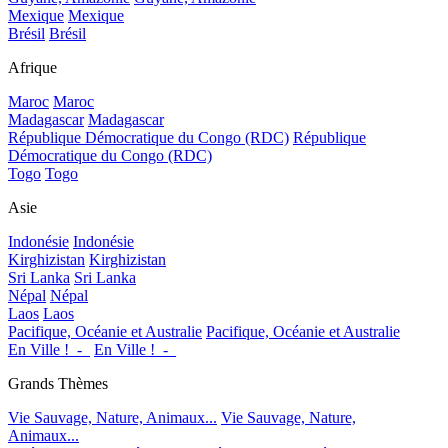
Mexique
Mexique
Brésil
Brésil
Afrique
Maroc
Maroc
Madagascar
Madagascar
République Démocratique du Congo (RDC)
République
Démocratique du Congo (RDC)
Togo
Togo
Asie
Indonésie
Indonésie
Kirghizistan
Kirghizistan
Sri Lanka
Sri Lanka
Népal
Népal
Laos
Laos
Pacifique, Océanie et Australie
Pacifique, Océanie et Australie
En Ville !_-_
En Ville !_-_
Grands Thèmes
Vie Sauvage, Nature, Animaux...
Vie Sauvage, Nature,
Animaux...