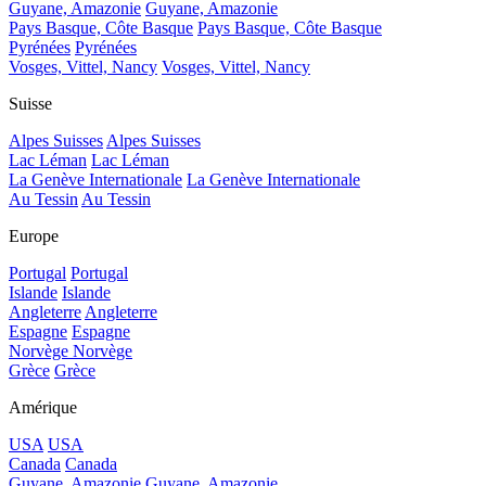
Guyane, Amazonie
Guyane, Amazonie
Pays Basque, Côte Basque
Pays Basque, Côte Basque
Pyrénées
Pyrénées
Vosges, Vittel, Nancy
Vosges, Vittel, Nancy
Suisse
Alpes Suisses
Alpes Suisses
Lac Léman
Lac Léman
La Genève Internationale
La Genève Internationale
Au Tessin
Au Tessin
Europe
Portugal
Portugal
Islande
Islande
Angleterre
Angleterre
Espagne
Espagne
Norvège
Norvège
Grèce
Grèce
Amérique
USA
USA
Canada
Canada
Guyane, Amazonie
Guyane, Amazonie