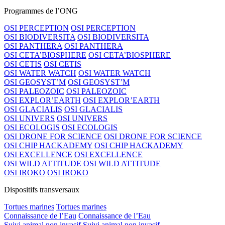
Programmes de l’ONG
OSI PERCEPTION
OSI PERCEPTION
OSI BIODIVERSITA
OSI BIODIVERSITA
OSI PANTHERA
OSI PANTHERA
OSI CETA’BIOSPHERE
OSI CETA’BIOSPHERE
OSI CETIS
OSI CETIS
OSI WATER WATCH
OSI WATER WATCH
OSI GEOSYST’M
OSI GEOSYST’M
OSI PALEOZOIC
OSI PALEOZOIC
OSI EXPLOR’EARTH
OSI EXPLOR’EARTH
OSI GLACIALIS
OSI GLACIALIS
OSI UNIVERS
OSI UNIVERS
OSI ECOLOGIS
OSI ECOLOGIS
OSI DRONE FOR SCIENCE
OSI DRONE FOR SCIENCE
OSI CHIP HACKADEMY
OSI CHIP HACKADEMY
OSI EXCELLENCE
OSI EXCELLENCE
OSI WILD ATTITUDE
OSI WILD ATTITUDE
OSI IROKO
OSI IROKO
Dispositifs transversaux
Tortues marines
Tortues marines
Connaissance de l’Eau
Connaissance de l’Eau
Suivi animal non invasif
Suivi animal non invasif