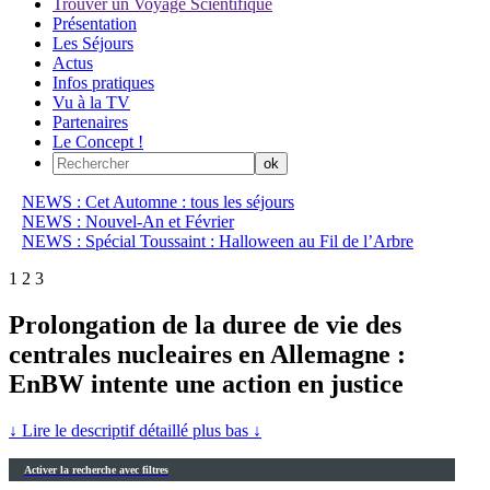
Trouver un Voyage Scientifique
Présentation
Les Séjours
Actus
Infos pratiques
Vu à la TV
Partenaires
Le Concept !
NEWS : Cet Automne : tous les séjours
NEWS : Nouvel-An et Février
NEWS : Spécial Toussaint : Halloween au Fil de l’Arbre
1
2
3
Prolongation de la duree de vie des
centrales nucleaires en Allemagne :
EnBW intente une action en justice
↓ Lire le descriptif détaillé plus bas ↓
Activer la recherche avec filtres