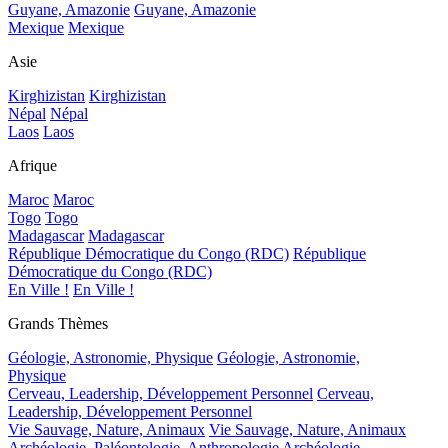
Guyane, Amazonie
Guyane, Amazonie
Mexique
Mexique
Asie
Kirghizistan
Kirghizistan
Népal
Népal
Laos
Laos
Afrique
Maroc
Maroc
Togo
Togo
Madagascar
Madagascar
République Démocratique du Congo (RDC)
République
Démocratique du Congo (RDC)
En Ville !
En Ville !
Grands Thèmes
Géologie, Astronomie, Physique
Géologie, Astronomie,
Physique
Cerveau, Leadership, Développement Personnel
Cerveau,
Leadership, Développement Personnel
Vie Sauvage, Nature, Animaux
Vie Sauvage, Nature, Animaux
Archéologie, Paléontologie, Anthropologie
Archéologie,