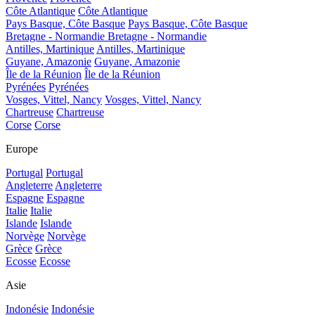
Côte Atlantique
Côte Atlantique
Pays Basque, Côte Basque
Pays Basque, Côte Basque
Bretagne - Normandie
Bretagne - Normandie
Antilles, Martinique
Antilles, Martinique
Guyane, Amazonie
Guyane, Amazonie
Île de la Réunion
Île de la Réunion
Pyrénées
Pyrénées
Vosges, Vittel, Nancy
Vosges, Vittel, Nancy
Chartreuse
Chartreuse
Corse
Corse
Europe
Portugal
Portugal
Angleterre
Angleterre
Espagne
Espagne
Italie
Italie
Islande
Islande
Norvège
Norvège
Grèce
Grèce
Ecosse
Ecosse
Asie
Indonésie
Indonésie