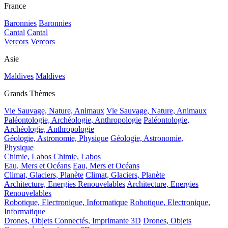
France
Baronnies
Baronnies
Cantal
Cantal
Vercors
Vercors
Asie
Maldives
Maldives
Grands Thèmes
Vie Sauvage, Nature, Animaux
Vie Sauvage, Nature, Animaux
Paléontologie, Archéologie, Anthropologie
Paléontologie,
Archéologie, Anthropologie
Géologie, Astronomie, Physique
Géologie, Astronomie,
Physique
Chimie, Labos
Chimie, Labos
Eau, Mers et Océans
Eau, Mers et Océans
Climat, Glaciers, Planète
Climat, Glaciers, Planète
Architecture, Energies Renouvelables
Architecture, Energies
Renouvelables
Robotique, Electronique, Informatique
Robotique, Electronique,
Informatique
Drones, Objets Connectés, Imprimante 3D
Drones, Objets