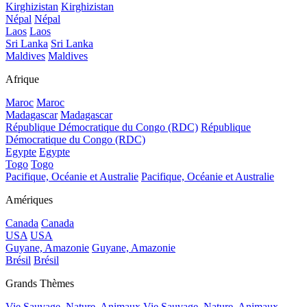
Kirghizistan
Kirghizistan
Népal
Népal
Laos
Laos
Sri Lanka
Sri Lanka
Maldives
Maldives
Afrique
Maroc
Maroc
Madagascar
Madagascar
République Démocratique du Congo (RDC)
République
Démocratique du Congo (RDC)
Egypte
Egypte
Togo
Togo
Pacifique, Océanie et Australie
Pacifique, Océanie et Australie
Amériques
Canada
Canada
USA
USA
Guyane, Amazonie
Guyane, Amazonie
Brésil
Brésil
Grands Thèmes
Vie Sauvage, Nature, Animaux
Vie Sauvage, Nature, Animaux