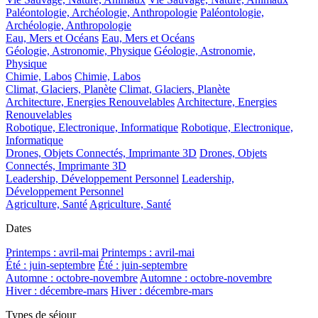
Paléontologie, Archéologie, Anthropologie
Paléontologie,
Archéologie, Anthropologie
Eau, Mers et Océans
Eau, Mers et Océans
Géologie, Astronomie, Physique
Géologie, Astronomie,
Physique
Chimie, Labos
Chimie, Labos
Climat, Glaciers, Planète
Climat, Glaciers, Planète
Architecture, Energies Renouvelables
Architecture, Energies
Renouvelables
Robotique, Electronique, Informatique
Robotique, Electronique,
Informatique
Drones, Objets Connectés, Imprimante 3D
Drones, Objets
Connectés, Imprimante 3D
Leadership, Développement Personnel
Leadership,
Développement Personnel
Agriculture, Santé
Agriculture, Santé
Dates
Printemps : avril-mai
Printemps : avril-mai
Été : juin-septembre
Été : juin-septembre
Automne : octobre-novembre
Automne : octobre-novembre
Hiver : décembre-mars
Hiver : décembre-mars
Types de séjour