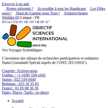
Envoyer à un ami
Restez informés !
Accessible à tous les Handicaps
Les Filles
aussi !
Haut de Gamme pour Tous !
Emplois/Stages
Wishlist (
0
)
Langue : FR
Vos Voyages Scientifiques
L’inventeur des séjours de recherches participatives et solidaires
Statut Consultatif Spécial auprès de l’ONU (ECOSOC)
Courriel :
Ecrivez-nous
Québec :
+1 (438) 558-1643
Suisse :
022 519 0440
Belgique :
023 18 35 65
France :
01 85 08 36 30
Dates, Places, Tarifs :
en direct
Accueil