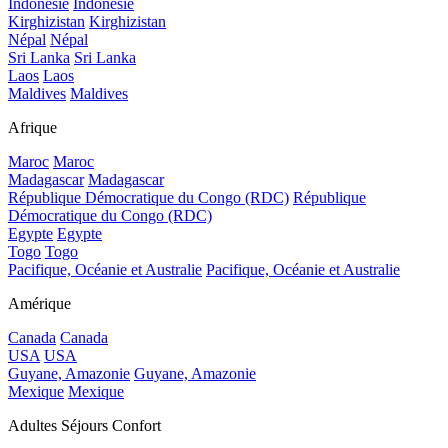
Indonésie
Indonésie
Kirghizistan
Kirghizistan
Népal
Népal
Sri Lanka
Sri Lanka
Laos
Laos
Maldives
Maldives
Afrique
Maroc
Maroc
Madagascar
Madagascar
République Démocratique du Congo (RDC)
République
Démocratique du Congo (RDC)
Egypte
Egypte
Togo
Togo
Pacifique, Océanie et Australie
Pacifique, Océanie et Australie
Amérique
Canada
Canada
USA
USA
Guyane, Amazonie
Guyane, Amazonie
Mexique
Mexique
Adultes Séjours Confort