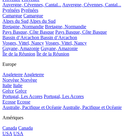
Auvergne, Cévennes, Cantal...
Auvergne, Cévennes, Cantal...
Pyrénées
Pyrénées
Camargue
Camargue
Alpes du Sud
Alpes du Sud
Bretagne, Normandie
Bretagne, Normandie
Pays Basque, Côte Basque
Pays Basque, Côte Basque
Bassin d’Arcachon
Bassin d’Arcachon
Vosges, Vittel, Nancy
Vosges, Vittel, Nancy
Guyane, Amazonie
Guyane, Amazonie
Île de la Réunion
Île de la Réunion
Europe
Angleterre
Angleterre
Norvège
Norvège
Italie
Italie
Grèce
Grèce
Portugal, Les Acores
Portugal, Les Acores
Ecosse
Ecosse
Australie, Pacifique et Océanie
Australie, Pacifique et Océanie
Amériques
Canada
Canada
USA
USA