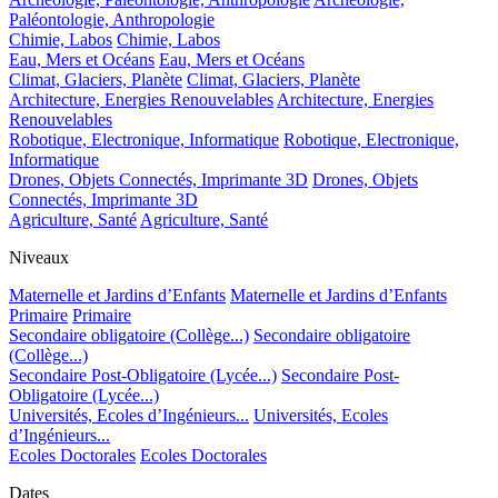
Paléontologie, Anthropologie
Chimie, Labos
Chimie, Labos
Eau, Mers et Océans
Eau, Mers et Océans
Climat, Glaciers, Planète
Climat, Glaciers, Planète
Architecture, Energies Renouvelables
Architecture, Energies
Renouvelables
Robotique, Electronique, Informatique
Robotique, Electronique,
Informatique
Drones, Objets Connectés, Imprimante 3D
Drones, Objets
Connectés, Imprimante 3D
Agriculture, Santé
Agriculture, Santé
Niveaux
Maternelle et Jardins d’Enfants
Maternelle et Jardins d’Enfants
Primaire
Primaire
Secondaire obligatoire (Collège...)
Secondaire obligatoire
(Collège...)
Secondaire Post-Obligatoire (Lycée...)
Secondaire Post-
Obligatoire (Lycée...)
Universités, Ecoles d’Ingénieurs...
Universités, Ecoles
d’Ingénieurs...
Ecoles Doctorales
Ecoles Doctorales
Dates