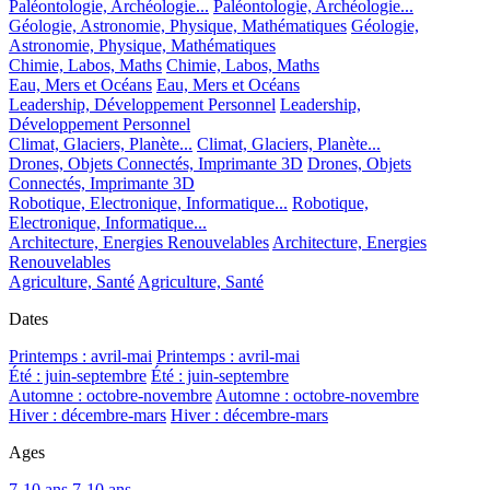
Paléontologie, Archéologie...
Paléontologie, Archéologie...
Géologie, Astronomie, Physique, Mathématiques
Géologie,
Astronomie, Physique, Mathématiques
Chimie, Labos, Maths
Chimie, Labos, Maths
Eau, Mers et Océans
Eau, Mers et Océans
Leadership, Développement Personnel
Leadership,
Développement Personnel
Climat, Glaciers, Planète...
Climat, Glaciers, Planète...
Drones, Objets Connectés, Imprimante 3D
Drones, Objets
Connectés, Imprimante 3D
Robotique, Electronique, Informatique...
Robotique,
Electronique, Informatique...
Architecture, Energies Renouvelables
Architecture, Energies
Renouvelables
Agriculture, Santé
Agriculture, Santé
Dates
Printemps : avril-mai
Printemps : avril-mai
Été : juin-septembre
Été : juin-septembre
Automne : octobre-novembre
Automne : octobre-novembre
Hiver : décembre-mars
Hiver : décembre-mars
Ages
7-10 ans
7-10 ans