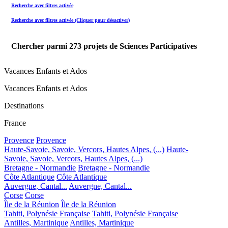
Recherche avec filtres activée
Recherche avec filtres activée (Cliquer pour désactiver)
Chercher parmi
273
projets de Sciences Participatives
Vacances Enfants et Ados
Vacances Enfants et Ados
Destinations
France
Provence
Provence
Haute-Savoie, Savoie, Vercors, Hautes Alpes, (...)
Haute-
Savoie, Savoie, Vercors, Hautes Alpes, (...)
Bretagne - Normandie
Bretagne - Normandie
Côte Atlantique
Côte Atlantique
Auvergne, Cantal...
Auvergne, Cantal...
Corse
Corse
Île de la Réunion
Île de la Réunion
Tahiti, Polynésie Française
Tahiti, Polynésie Française
Antilles, Martinique
Antilles, Martinique