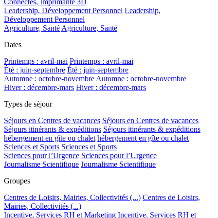
Connectés, Imprimante 3D
Leadership, Développement Personnel
Leadership,
Développement Personnel
Agriculture, Santé
Agriculture, Santé
Dates
Printemps : avril-mai
Printemps : avril-mai
Été : juin-septembre
Été : juin-septembre
Automne : octobre-novembre
Automne : octobre-novembre
Hiver : décembre-mars
Hiver : décembre-mars
Types de séjour
Séjours en Centres de vacances
Séjours en Centres de vacances
Séjours itinérants & expéditions
Séjours itinérants & expéditions
hébergement en gîte ou chalet
hébergement en gîte ou chalet
Sciences et Sports
Sciences et Sports
Sciences pour l’Urgence
Sciences pour l’Urgence
Journalisme Scientifique
Journalisme Scientifique
Groupes
Centres de Loisirs, Mairies, Collectivités (...)
Centres de Loisirs,
Mairies, Collectivités (...)
Incentive, Services RH et Marketing
Incentive, Services RH et