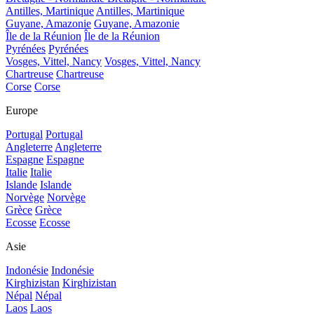
Antilles, Martinique
Antilles, Martinique
Guyane, Amazonie
Guyane, Amazonie
Île de la Réunion
Île de la Réunion
Pyrénées
Pyrénées
Vosges, Vittel, Nancy
Vosges, Vittel, Nancy
Chartreuse
Chartreuse
Corse
Corse
Europe
Portugal
Portugal
Angleterre
Angleterre
Espagne
Espagne
Italie
Italie
Islande
Islande
Norvège
Norvège
Grèce
Grèce
Ecosse
Ecosse
Asie
Indonésie
Indonésie
Kirghizistan
Kirghizistan
Népal
Népal
Laos
Laos