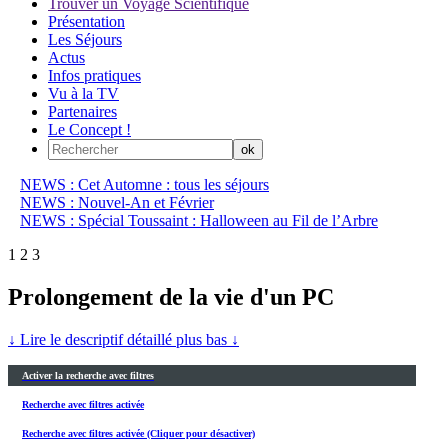
Trouver un Voyage Scientifique
Présentation
Les Séjours
Actus
Infos pratiques
Vu à la TV
Partenaires
Le Concept !
NEWS : Cet Automne : tous les séjours
NEWS : Nouvel-An et Février
NEWS : Spécial Toussaint : Halloween au Fil de l’Arbre
1
2
3
Prolongement de la vie d'un PC
↓ Lire le descriptif détaillé plus bas ↓
Activer la recherche avec filtres
Recherche avec filtres activée
Recherche avec filtres activée (Cliquer pour désactiver)