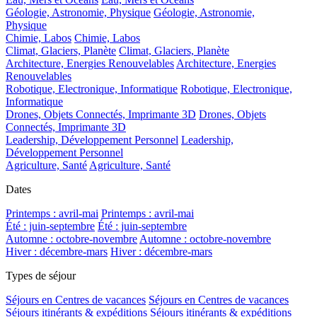
Géologie, Astronomie, Physique
Géologie, Astronomie,
Physique
Chimie, Labos
Chimie, Labos
Climat, Glaciers, Planète
Climat, Glaciers, Planète
Architecture, Energies Renouvelables
Architecture, Energies
Renouvelables
Robotique, Electronique, Informatique
Robotique, Electronique,
Informatique
Drones, Objets Connectés, Imprimante 3D
Drones, Objets
Connectés, Imprimante 3D
Leadership, Développement Personnel
Leadership,
Développement Personnel
Agriculture, Santé
Agriculture, Santé
Dates
Printemps : avril-mai
Printemps : avril-mai
Été : juin-septembre
Été : juin-septembre
Automne : octobre-novembre
Automne : octobre-novembre
Hiver : décembre-mars
Hiver : décembre-mars
Types de séjour
Séjours en Centres de vacances
Séjours en Centres de vacances
Séjours itinérants & expéditions
Séjours itinérants & expéditions