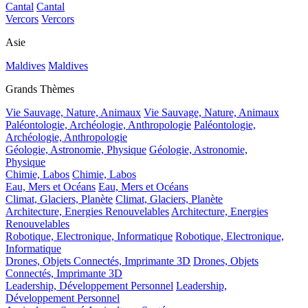
Cantal
Cantal
Vercors
Vercors
Asie
Maldives
Maldives
Grands Thèmes
Vie Sauvage, Nature, Animaux
Vie Sauvage, Nature, Animaux
Paléontologie, Archéologie, Anthropologie
Paléontologie,
Archéologie, Anthropologie
Géologie, Astronomie, Physique
Géologie, Astronomie,
Physique
Chimie, Labos
Chimie, Labos
Eau, Mers et Océans
Eau, Mers et Océans
Climat, Glaciers, Planète
Climat, Glaciers, Planète
Architecture, Energies Renouvelables
Architecture, Energies
Renouvelables
Robotique, Electronique, Informatique
Robotique, Electronique,
Informatique
Drones, Objets Connectés, Imprimante 3D
Drones, Objets
Connectés, Imprimante 3D
Leadership, Développement Personnel
Leadership,
Développement Personnel