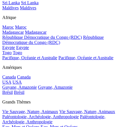
Sri Lanka
Sri Lanka
Maldives
Maldives
Afrique
Maroc
Maroc
Madagascar
Madagascar
République Démocratique du Congo (RDC)
République
Démocratique du Congo (RDC)
Egypte
Egypte
Togo
Togo
Pacifique, Océanie et Australie
Pacifique, Océanie et Australie
Amériques
Canada
Canada
USA
USA
Guyane, Amazonie
Guyane, Amazonie
Brésil
Brésil
Grands Thèmes
Vie Sauvage, Nature, Animaux
Vie Sauvage, Nature, Animaux
Paléontologie, Archéologie, Anthropologie
Paléontologie,
Archéologie, Anthropologie
Eau, Mers et Océans
Eau, Mers et Océans