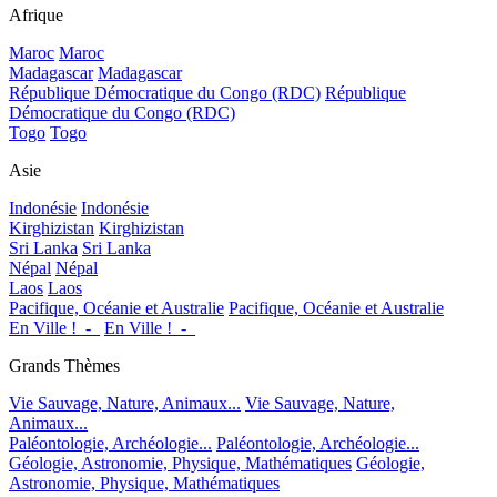
Afrique
Maroc
Maroc
Madagascar
Madagascar
République Démocratique du Congo (RDC)
République
Démocratique du Congo (RDC)
Togo
Togo
Asie
Indonésie
Indonésie
Kirghizistan
Kirghizistan
Sri Lanka
Sri Lanka
Népal
Népal
Laos
Laos
Pacifique, Océanie et Australie
Pacifique, Océanie et Australie
En Ville !_-_
En Ville !_-_
Grands Thèmes
Vie Sauvage, Nature, Animaux...
Vie Sauvage, Nature,
Animaux...
Paléontologie, Archéologie...
Paléontologie, Archéologie...
Géologie, Astronomie, Physique, Mathématiques
Géologie,
Astronomie, Physique, Mathématiques