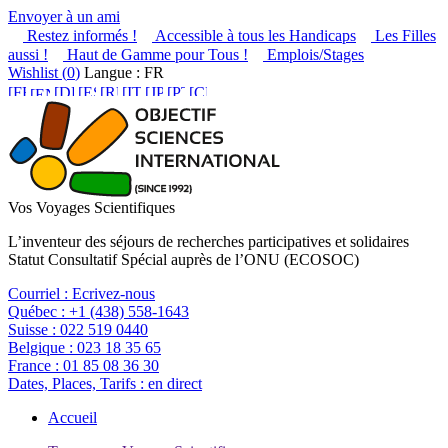
Envoyer à un ami
Restez informés !
Accessible à tous les Handicaps
Les Filles
aussi !
Haut de Gamme pour Tous !
Emplois/Stages
Wishlist (
0
)
Langue : FR
Vos Voyages Scientifiques
L’inventeur des séjours de recherches participatives et solidaires
Statut Consultatif Spécial auprès de l’ONU (ECOSOC)
Courriel :
Ecrivez-nous
Québec :
+1 (438) 558-1643
Suisse :
022 519 0440
Belgique :
023 18 35 65
France :
01 85 08 36 30
Dates, Places, Tarifs :
en direct
Accueil