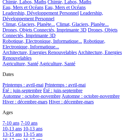
Chimie, Labos, Maths
Chimie, Labos, Maths
Eau, Mers et Océans
Eau, Mers et Océans
Leadership, Développement Personnel
Leadership,
Développement Personnel
Climat, Glaciers, Planète...
Climat, Glaciers, Planète...
Drones, Objets Connectés, Imprimante 3D
Drones, Objets
Connectés, Imprimante 3D
Robotique, Electronique, Informatique...
Robotique,
Electronique, Informatique...
Architecture, Energies Renouvelables
Architecture, Energies
Renouvelables
Agriculture, Santé
Agriculture, Santé
Dates
Printemps : avril-mai
Printemps : avril-mai
Été : juin-septembre
Été : juin-septembre
Automne : octobre-novembre
Automne : octobre-novembre
Hiver : décembre-mars
Hiver : décembre-mars
Ages
7-10 ans
7-10 ans
10-13 ans
10-13 ans
13-15 ans
13-15 ans
16-17 ans
16-17 ans