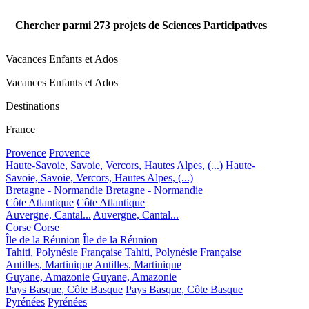
Chercher parmi
273
projets de Sciences Participatives
Vacances Enfants et Ados
Vacances Enfants et Ados
Destinations
France
Provence
Provence
Haute-Savoie, Savoie, Vercors, Hautes Alpes, (...)
Haute-
Savoie, Savoie, Vercors, Hautes Alpes, (...)
Bretagne - Normandie
Bretagne - Normandie
Côte Atlantique
Côte Atlantique
Auvergne, Cantal...
Auvergne, Cantal...
Corse
Corse
Île de la Réunion
Île de la Réunion
Tahiti, Polynésie Française
Tahiti, Polynésie Française
Antilles, Martinique
Antilles, Martinique
Guyane, Amazonie
Guyane, Amazonie
Pays Basque, Côte Basque
Pays Basque, Côte Basque
Pyrénées
Pyrénées