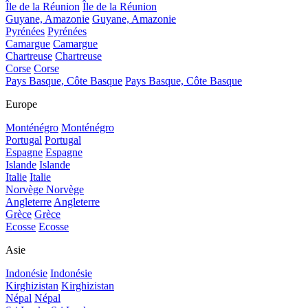
Île de la Réunion
Île de la Réunion
Guyane, Amazonie
Guyane, Amazonie
Pyrénées
Pyrénées
Camargue
Camargue
Chartreuse
Chartreuse
Corse
Corse
Pays Basque, Côte Basque
Pays Basque, Côte Basque
Europe
Monténégro
Monténégro
Portugal
Portugal
Espagne
Espagne
Islande
Islande
Italie
Italie
Norvège
Norvège
Angleterre
Angleterre
Grèce
Grèce
Ecosse
Ecosse
Asie
Indonésie
Indonésie
Kirghizistan
Kirghizistan
Népal
Népal