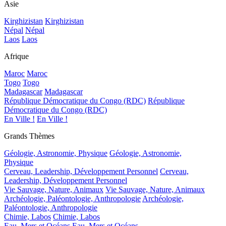
Asie
Kirghizistan
Kirghizistan
Népal
Népal
Laos
Laos
Afrique
Maroc
Maroc
Togo
Togo
Madagascar
Madagascar
République Démocratique du Congo (RDC)
République
Démocratique du Congo (RDC)
En Ville !
En Ville !
Grands Thèmes
Géologie, Astronomie, Physique
Géologie, Astronomie,
Physique
Cerveau, Leadership, Développement Personnel
Cerveau,
Leadership, Développement Personnel
Vie Sauvage, Nature, Animaux
Vie Sauvage, Nature, Animaux
Archéologie, Paléontologie, Anthropologie
Archéologie,
Paléontologie, Anthropologie
Chimie, Labos
Chimie, Labos
Eau, Mers et Océans
Eau, Mers et Océans