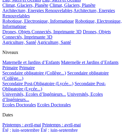
Climat, Glaciers, Planète
Climat, Glaciers, Planète
Architecture, Energies Renouvelables
Architecture, Energies
Renouvelables
Robotique, Electronique, Informatique
Robotique, Electronique,
Informatique
Drones, Objets Connectés, Imprimante 3D
Drones, Objets
Connectés, Imprimante 3D
Agriculture, Santé
Agriculture, Santé
Niveaux
Maternelle et Jardins d’Enfants
Maternelle et Jardins d’Enfants
Primaire
Primaire
Secondaire obligatoire (Collège...)
Secondaire obligatoire
(Collège...)
Secondaire Post-Obligatoire (Lycée...)
Secondaire Post-
Obligatoire (Lycée...)
Universités, Ecoles d’Ingénieurs...
Universités, Ecoles
d’Ingénieurs...
Ecoles Doctorales
Ecoles Doctorales
Dates
Printemps : avril-mai
Printemps : avril-mai
Été : juin-septembre
Été : juin-septembre