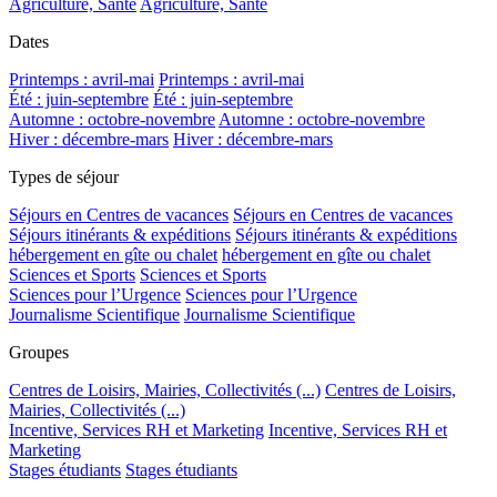
Agriculture, Santé
Agriculture, Santé
Dates
Printemps : avril-mai
Printemps : avril-mai
Été : juin-septembre
Été : juin-septembre
Automne : octobre-novembre
Automne : octobre-novembre
Hiver : décembre-mars
Hiver : décembre-mars
Types de séjour
Séjours en Centres de vacances
Séjours en Centres de vacances
Séjours itinérants & expéditions
Séjours itinérants & expéditions
hébergement en gîte ou chalet
hébergement en gîte ou chalet
Sciences et Sports
Sciences et Sports
Sciences pour l’Urgence
Sciences pour l’Urgence
Journalisme Scientifique
Journalisme Scientifique
Groupes
Centres de Loisirs, Mairies, Collectivités (...)
Centres de Loisirs,
Mairies, Collectivités (...)
Incentive, Services RH et Marketing
Incentive, Services RH et
Marketing
Stages étudiants
Stages étudiants