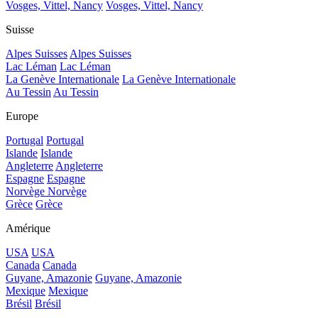
Vosges, Vittel, Nancy
Vosges, Vittel, Nancy
Suisse
Alpes Suisses
Alpes Suisses
Lac Léman
Lac Léman
La Genève Internationale
La Genève Internationale
Au Tessin
Au Tessin
Europe
Portugal
Portugal
Islande
Islande
Angleterre
Angleterre
Espagne
Espagne
Norvège
Norvège
Grèce
Grèce
Amérique
USA
USA
Canada
Canada
Guyane, Amazonie
Guyane, Amazonie
Mexique
Mexique
Brésil
Brésil