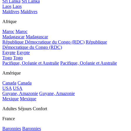
Sri Lanka
Sri Lanka
Laos
Laos
Maldives
Maldives
Afrique
Maroc
Maroc
Madagascar
Madagascar
République Démocratique du Congo (RDC)
République
Démocratique du Congo (RDC)
Egypte
Egypte
Togo
Togo
Pacifique, Océanie et Australie
Pacifique, Océanie et Australie
Amérique
Canada
Canada
USA
USA
Guyane, Amazonie
Guyane, Amazonie
Mexique
Mexique
Adultes Séjours Confort
France
Baronnies
Baronnies