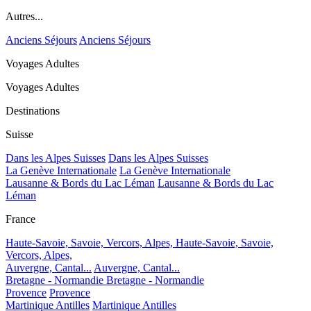
Autres...
Anciens Séjours
Anciens Séjours
Voyages Adultes
Voyages Adultes
Destinations
Suisse
Dans les Alpes Suisses
Dans les Alpes Suisses
La Genève Internationale
La Genève Internationale
Lausanne & Bords du Lac Léman
Lausanne & Bords du Lac
Léman
France
Haute-Savoie, Savoie, Vercors, Alpes,
Haute-Savoie, Savoie,
Vercors, Alpes,
Auvergne, Cantal...
Auvergne, Cantal...
Bretagne - Normandie
Bretagne - Normandie
Provence
Provence
Martinique Antilles
Martinique Antilles