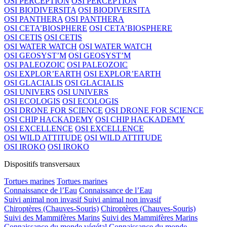
OSI PERCEPTION
OSI PERCEPTION
OSI BIODIVERSITA
OSI BIODIVERSITA
OSI PANTHERA
OSI PANTHERA
OSI CETA’BIOSPHERE
OSI CETA’BIOSPHERE
OSI CETIS
OSI CETIS
OSI WATER WATCH
OSI WATER WATCH
OSI GEOSYST’M
OSI GEOSYST’M
OSI PALEOZOIC
OSI PALEOZOIC
OSI EXPLOR’EARTH
OSI EXPLOR’EARTH
OSI GLACIALIS
OSI GLACIALIS
OSI UNIVERS
OSI UNIVERS
OSI ECOLOGIS
OSI ECOLOGIS
OSI DRONE FOR SCIENCE
OSI DRONE FOR SCIENCE
OSI CHIP HACKADEMY
OSI CHIP HACKADEMY
OSI EXCELLENCE
OSI EXCELLENCE
OSI WILD ATTITUDE
OSI WILD ATTITUDE
OSI IROKO
OSI IROKO
Dispositifs transversaux
Tortues marines
Tortues marines
Connaissance de l’Eau
Connaissance de l’Eau
Suivi animal non invasif
Suivi animal non invasif
Chiroptères (Chauves-Souris)
Chiroptères (Chauves-Souris)
Suivi des Mammifères Marins
Suivi des Mammifères Marins
Connaissance du monde végétal
Connaissance du monde