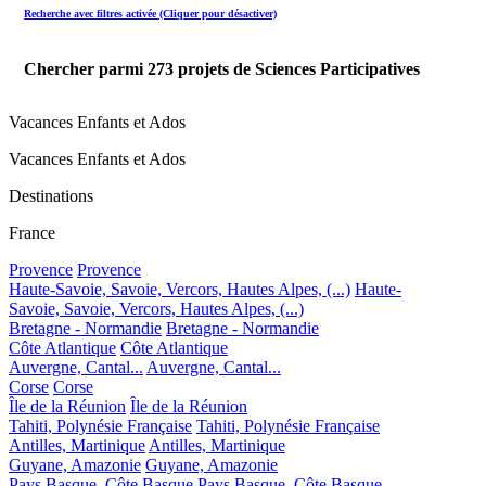
Recherche avec filtres activée (Cliquer pour désactiver)
Chercher parmi
273
projets de Sciences Participatives
Vacances Enfants et Ados
Vacances Enfants et Ados
Destinations
France
Provence
Provence
Haute-Savoie, Savoie, Vercors, Hautes Alpes, (...)
Haute-
Savoie, Savoie, Vercors, Hautes Alpes, (...)
Bretagne - Normandie
Bretagne - Normandie
Côte Atlantique
Côte Atlantique
Auvergne, Cantal...
Auvergne, Cantal...
Corse
Corse
Île de la Réunion
Île de la Réunion
Tahiti, Polynésie Française
Tahiti, Polynésie Française
Antilles, Martinique
Antilles, Martinique
Guyane, Amazonie
Guyane, Amazonie
Pays Basque, Côte Basque
Pays Basque, Côte Basque