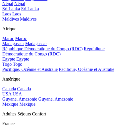
Népal
Népal
Sri Lanka
Sri Lanka
Laos
Laos
Maldives
Maldives
Afrique
Maroc
Maroc
Madagascar
Madagascar
République Démocratique du Congo (RDC)
République
Démocratique du Congo (RDC)
Egypte
Egypte
Togo
Togo
Pacifique, Océanie et Australie
Pacifique, Océanie et Australie
Amérique
Canada
Canada
USA
USA
Guyane, Amazonie
Guyane, Amazonie
Mexique
Mexique
Adultes Séjours Confort
France