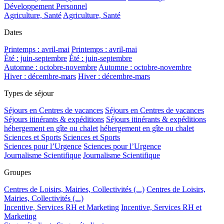
Développement Personnel
Agriculture, Santé
Agriculture, Santé
Dates
Printemps : avril-mai
Printemps : avril-mai
Été : juin-septembre
Été : juin-septembre
Automne : octobre-novembre
Automne : octobre-novembre
Hiver : décembre-mars
Hiver : décembre-mars
Types de séjour
Séjours en Centres de vacances
Séjours en Centres de vacances
Séjours itinérants & expéditions
Séjours itinérants & expéditions
hébergement en gîte ou chalet
hébergement en gîte ou chalet
Sciences et Sports
Sciences et Sports
Sciences pour l’Urgence
Sciences pour l’Urgence
Journalisme Scientifique
Journalisme Scientifique
Groupes
Centres de Loisirs, Mairies, Collectivités (...)
Centres de Loisirs,
Mairies, Collectivités (...)
Incentive, Services RH et Marketing
Incentive, Services RH et
Marketing