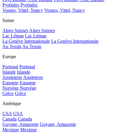
Pyrénées
Pyrénées
Vosges, Vittel, Nancy
Vosges, Vittel, Nancy
Suisse
Alpes Suisses
Alpes Suisses
Lac Léman
Lac Léman
La Genève Internationale
La Genève Internationale
Au Tessin
Au Tessin
Europe
Portugal
Portugal
Islande
Islande
Angleterre
Angleterre
Espagne
Espagne
Norvège
Norvège
Grèce
Grèce
Amérique
USA
USA
Canada
Canada
Guyane, Amazonie
Guyane, Amazonie
Mexique
Mexique