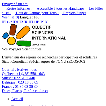
Envoyer à un ami
Restez informés !
Accessible à tous les Handicaps
Les Filles
aussi !
Haut de Gamme pour Tous !
Emplois/Stages
Wishlist (
0
)
Langue : FR
Vos Voyages Scientifiques
L’inventeur des séjours de recherches participatives et solidaires
Statut Consultatif Spécial auprès de l’ONU (ECOSOC)
Courriel :
Ecrivez-nous
Québec :
+1 (438) 558-1643
Suisse :
022 519 0440
Belgique :
023 18 35 65
France :
01 85 08 36 30
Dates, Places, Tarifs :
en direct
Accueil