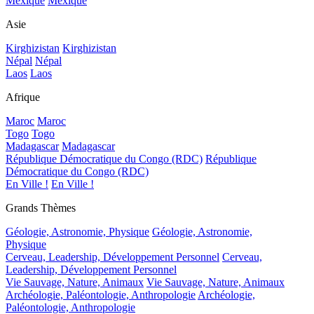
Mexique
Mexique
Asie
Kirghizistan
Kirghizistan
Népal
Népal
Laos
Laos
Afrique
Maroc
Maroc
Togo
Togo
Madagascar
Madagascar
République Démocratique du Congo (RDC)
République
Démocratique du Congo (RDC)
En Ville !
En Ville !
Grands Thèmes
Géologie, Astronomie, Physique
Géologie, Astronomie,
Physique
Cerveau, Leadership, Développement Personnel
Cerveau,
Leadership, Développement Personnel
Vie Sauvage, Nature, Animaux
Vie Sauvage, Nature, Animaux
Archéologie, Paléontologie, Anthropologie
Archéologie,
Paléontologie, Anthropologie