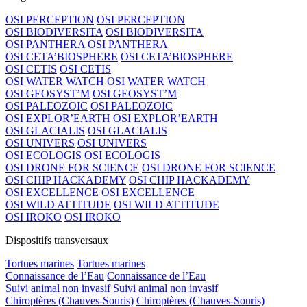
OSI PERCEPTION
OSI PERCEPTION
OSI BIODIVERSITA
OSI BIODIVERSITA
OSI PANTHERA
OSI PANTHERA
OSI CETA’BIOSPHERE
OSI CETA’BIOSPHERE
OSI CETIS
OSI CETIS
OSI WATER WATCH
OSI WATER WATCH
OSI GEOSYST’M
OSI GEOSYST’M
OSI PALEOZOIC
OSI PALEOZOIC
OSI EXPLOR’EARTH
OSI EXPLOR’EARTH
OSI GLACIALIS
OSI GLACIALIS
OSI UNIVERS
OSI UNIVERS
OSI ECOLOGIS
OSI ECOLOGIS
OSI DRONE FOR SCIENCE
OSI DRONE FOR SCIENCE
OSI CHIP HACKADEMY
OSI CHIP HACKADEMY
OSI EXCELLENCE
OSI EXCELLENCE
OSI WILD ATTITUDE
OSI WILD ATTITUDE
OSI IROKO
OSI IROKO
Dispositifs transversaux
Tortues marines
Tortues marines
Connaissance de l’Eau
Connaissance de l’Eau
Suivi animal non invasif
Suivi animal non invasif
Chiroptères (Chauves-Souris)
Chiroptères (Chauves-Souris)