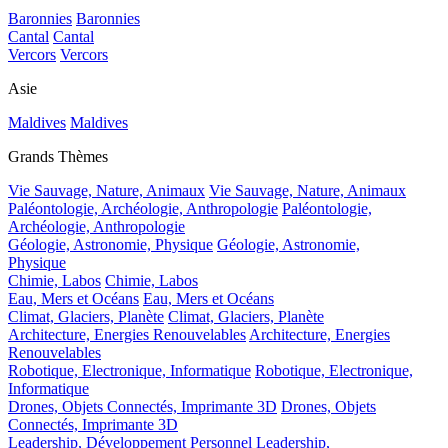
Baronnies
Baronnies
Cantal
Cantal
Vercors
Vercors
Asie
Maldives
Maldives
Grands Thèmes
Vie Sauvage, Nature, Animaux
Vie Sauvage, Nature, Animaux
Paléontologie, Archéologie, Anthropologie
Paléontologie,
Archéologie, Anthropologie
Géologie, Astronomie, Physique
Géologie, Astronomie,
Physique
Chimie, Labos
Chimie, Labos
Eau, Mers et Océans
Eau, Mers et Océans
Climat, Glaciers, Planète
Climat, Glaciers, Planète
Architecture, Energies Renouvelables
Architecture, Energies
Renouvelables
Robotique, Electronique, Informatique
Robotique, Electronique,
Informatique
Drones, Objets Connectés, Imprimante 3D
Drones, Objets
Connectés, Imprimante 3D
Leadership, Développement Personnel
Leadership,