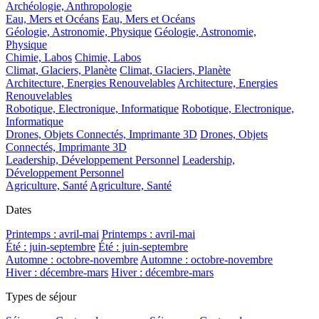
Archéologie, Anthropologie
Eau, Mers et Océans
Eau, Mers et Océans
Géologie, Astronomie, Physique
Géologie, Astronomie,
Physique
Chimie, Labos
Chimie, Labos
Climat, Glaciers, Planète
Climat, Glaciers, Planète
Architecture, Energies Renouvelables
Architecture, Energies
Renouvelables
Robotique, Electronique, Informatique
Robotique, Electronique,
Informatique
Drones, Objets Connectés, Imprimante 3D
Drones, Objets
Connectés, Imprimante 3D
Leadership, Développement Personnel
Leadership,
Développement Personnel
Agriculture, Santé
Agriculture, Santé
Dates
Printemps : avril-mai
Printemps : avril-mai
Été : juin-septembre
Été : juin-septembre
Automne : octobre-novembre
Automne : octobre-novembre
Hiver : décembre-mars
Hiver : décembre-mars
Types de séjour