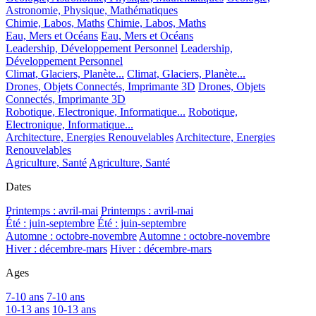
Astronomie, Physique, Mathématiques
Chimie, Labos, Maths
Chimie, Labos, Maths
Eau, Mers et Océans
Eau, Mers et Océans
Leadership, Développement Personnel
Leadership,
Développement Personnel
Climat, Glaciers, Planète...
Climat, Glaciers, Planète...
Drones, Objets Connectés, Imprimante 3D
Drones, Objets
Connectés, Imprimante 3D
Robotique, Electronique, Informatique...
Robotique,
Electronique, Informatique...
Architecture, Energies Renouvelables
Architecture, Energies
Renouvelables
Agriculture, Santé
Agriculture, Santé
Dates
Printemps : avril-mai
Printemps : avril-mai
Été : juin-septembre
Été : juin-septembre
Automne : octobre-novembre
Automne : octobre-novembre
Hiver : décembre-mars
Hiver : décembre-mars
Ages
7-10 ans
7-10 ans
10-13 ans
10-13 ans