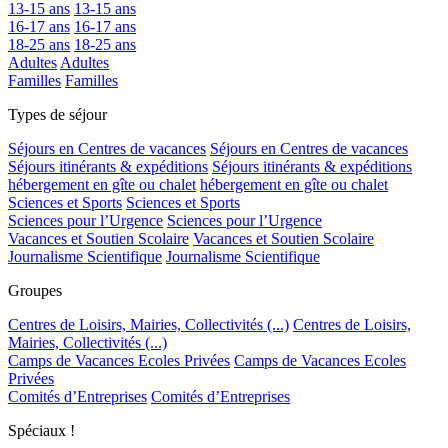
13-15 ans
13-15 ans
16-17 ans
16-17 ans
18-25 ans
18-25 ans
Adultes
Adultes
Familles
Familles
Types de séjour
Séjours en Centres de vacances
Séjours en Centres de vacances
Séjours itinérants & expéditions
Séjours itinérants & expéditions
hébergement en gîte ou chalet
hébergement en gîte ou chalet
Sciences et Sports
Sciences et Sports
Sciences pour l’Urgence
Sciences pour l’Urgence
Vacances et Soutien Scolaire
Vacances et Soutien Scolaire
Journalisme Scientifique
Journalisme Scientifique
Groupes
Centres de Loisirs, Mairies, Collectivités (...)
Centres de Loisirs,
Mairies, Collectivités (...)
Camps de Vacances Ecoles Privées
Camps de Vacances Ecoles
Privées
Comités d’Entreprises
Comités d’Entreprises
Spéciaux !