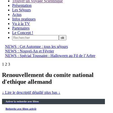
Trouver un Voyage Scientifique
Présentation
Les Séjours
Actus
Infos pratiques
Vu à la TV
Partenaires
Le Concept !
NEWS : Cet Automne : tous les séjours
NEWS : Nouvel-An et Février
NEWS : Spécial Toussaint : Halloween au Fil de l’Arbre
1
2
3
Renouvellement du comite national
d'ethique allemand
↓ Lire le descriptif détaillé plus bas ↓
Activer la recherche avec filtres
Recherche avec filtres activée