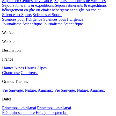
Séjours en Centres de vacances
Séjours en Centres de vacances
Séjours itinérants & expéditions
Séjours itinérants & expéditions
hébergement en gîte ou chalet
hébergement en gîte ou chalet
Sciences et Sports
Sciences et Sports
Sciences pour l’Urgence
Sciences pour l’Urgence
Journalisme Scientifique
Journalisme Scientifique
Week-end
Week-end
Destination
France
Hautes Alpes
Hautes Alpes
Chartreuse
Chartreuse
Grands Thèmes
Vie Sauvage, Nature, Animaux
Vie Sauvage, Nature, Animaux
Dates
Printemps : avril-mai
Printemps : avril-mai
Été : juin-septembre
Été : juin-septembre