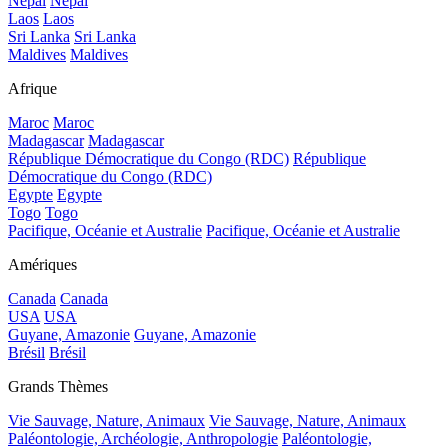
Népal
Népal
Laos
Laos
Sri Lanka
Sri Lanka
Maldives
Maldives
Afrique
Maroc
Maroc
Madagascar
Madagascar
République Démocratique du Congo (RDC)
République
Démocratique du Congo (RDC)
Egypte
Egypte
Togo
Togo
Pacifique, Océanie et Australie
Pacifique, Océanie et Australie
Amériques
Canada
Canada
USA
USA
Guyane, Amazonie
Guyane, Amazonie
Brésil
Brésil
Grands Thèmes
Vie Sauvage, Nature, Animaux
Vie Sauvage, Nature, Animaux
Paléontologie, Archéologie, Anthropologie
Paléontologie,