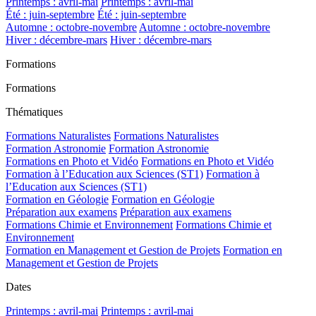
Printemps : avril-mai
Printemps : avril-mai
Été : juin-septembre
Été : juin-septembre
Automne : octobre-novembre
Automne : octobre-novembre
Hiver : décembre-mars
Hiver : décembre-mars
Formations
Formations
Thématiques
Formations Naturalistes
Formations Naturalistes
Formation Astronomie
Formation Astronomie
Formations en Photo et Vidéo
Formations en Photo et Vidéo
Formation à l’Education aux Sciences (ST1)
Formation à
l’Education aux Sciences (ST1)
Formation en Géologie
Formation en Géologie
Préparation aux examens
Préparation aux examens
Formations Chimie et Environnement
Formations Chimie et
Environnement
Formation en Management et Gestion de Projets
Formation en
Management et Gestion de Projets
Dates
Printemps : avril-mai
Printemps : avril-mai