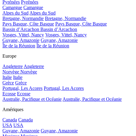
Pyrénées
Pyrénées
Camargue
Camargue
Alpes du Sud
Alpes du Sud
Bretagne, Normandie
Bretagne, Normandie
Pays Basque, Côte Basque
Pays Basque, Côte Basque
Bassin d’Arcachon
Bassin d’Arcachon
Vosges, Vittel, Nancy
Vosges, Vittel, Nancy
Guyane, Amazonie
Guyane, Amazonie
Île de la Réunion
Île de la Réunion
Europe
Angleterre
Angleterre
Norvège
Norvège
Italie
Italie
Grèce
Grèce
Portugal, Les Acores
Portugal, Les Acores
Ecosse
Ecosse
Australie, Pacifique et Océanie
Australie, Pacifique et Océanie
Amériques
Canada
Canada
USA
USA
Guyane, Amazonie
Guyane, Amazonie