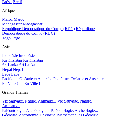
Brésil
Brésil
Afrique
Maroc
Maroc
Madagascar
Madagascar
République Démocratique du Congo (RDC)
République
Démocratique du Congo (RDC)
Togo
Togo
Asie
Indonésie
Indonésie
Kirghizistan
Kirghizistan
Sri Lanka
Sri Lanka
Népal
Népal
Laos
Laos
Pacifique, Océanie et Australie
Pacifique, Océanie et Australie
En Ville !_-_
En Ville !_-_
Grands Thèmes
Vie Sauvage, Nature, Animaux...
Vie Sauvage, Nature,
Animaux...
Paléontologie, Archéologie...
Paléontologie, Archéologie...
Géologie, Astronomie, Physique, Mathématiques
Géologie,