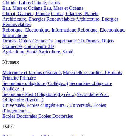
Chimie, Labos
Chimie, Labos
Eau, Mers et Océans
Eau, Mers et Océans
Climat, Glaciers, Planète
Climat, Glaciers, Planète
Architecture, Energies Renouvelables
Architecture, Energies
Renouvelables
Robotique, Electronique, Informatique
Robotique, Electronique,
Informatique
Drones, Objets Connectés, Imprimante 3D
Drones, Objets
Connectés, Imprimante 3D
Agriculture, Santé
Agriculture, Santé
Niveaux
Maternelle et Jardins d’Enfants
Maternelle et Jardins d’Enfants
Primaire
Primaire
Secondaire obligatoire (Collège...)
Secondaire obligatoire
(Collège...)
Secondaire Post-Obligatoire (Lycée...)
Secondaire Post-
Obligatoire (Lycée...)
Universités, Ecoles d’Ingénieurs...
Universités, Ecoles
d’Ingénieurs...
Ecoles Doctorales
Ecoles Doctorales
Dates