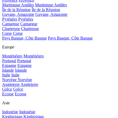
Provence
Provence
Martinique Antilles
Martinique Antilles
Île de la Réunion
Île de la Réunion
Guyane, Amazonie
Guyane, Amazonie
Pyrénées
Pyrénées
Camargue
Camargue
Chartreuse
Chartreuse
Corse
Corse
Pays Basque, Côte Basque
Pays Basque, Côte Basque
Europe
Monténégro
Monténégro
Portugal
Portugal
Espagne
Espagne
Islande
Islande
Italie
Italie
Norvège
Norvège
Angleterre
Angleterre
Grèce
Grèce
Ecosse
Ecosse
Asie
Indonésie
Indonésie
Kirghizistan
Kirghizistan