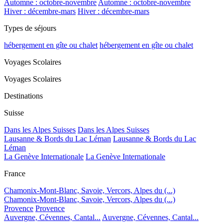
Automne : octobre-novembre
Automne : octobre-novembre
Hiver : décembre-mars
Hiver : décembre-mars
Types de séjours
hébergement en gîte ou chalet
hébergement en gîte ou chalet
Voyages Scolaires
Voyages Scolaires
Destinations
Suisse
Dans les Alpes Suisses
Dans les Alpes Suisses
Lausanne & Bords du Lac Léman
Lausanne & Bords du Lac
Léman
La Genève Internationale
La Genève Internationale
France
Chamonix-Mont-Blanc, Savoie, Vercors, Alpes du (...)
Chamonix-Mont-Blanc, Savoie, Vercors, Alpes du (...)
Provence
Provence
Auvergne, Cévennes, Cantal...
Auvergne, Cévennes, Cantal...