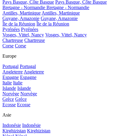
Pays Basque, Côte Basque
Pays Basque, Côte Basque
Bretagne - Normandie
Bretagne - Normandie
Antilles, Martinique
Antilles, Martinique
Guyane, Amazonie
Guyane, Amazonie
Île de la Réunion
Île de la Réunion
Pyrénées
Pyrénées
Vosges, Vittel, Nancy
Vosges, Vittel, Nancy
Chartreuse
Chartreuse
Corse
Corse
Europe
Portugal
Portugal
Angleterre
Angleterre
Espagne
Espagne
Italie
Italie
Islande
Islande
Norvège
Norvège
Grèce
Grèce
Ecosse
Ecosse
Asie
Indonésie
Indonésie
Kirghizistan
Kirghizistan