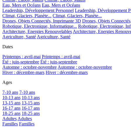
Eau, Mers et Océans
Eau, Mers et Océans
Leadership, Développement Personnel
Leadership, Développement P
Climat, Glaciers, Planète...
Climat, Glaciers, Planète...
Drones, Objets Connectés, Imprimante 3D
Drones, Objets Connectés
Robotique, Electronique, Informatique...
Robotique, Electronique, Inf
Architecture, Energies Renouvelables
Architecture, Energies Renouve
Agriculture, Santé
Agriculture, Santé
Dates
Printemps : avril-mai
Printemps : avril-mai
Été : juin-septembre
Été : juin-septembre
Automne : octobre-novembre
Automne : octobre-novembre
Hiver : décembre-mars
Hiver : décembre-mars
Ages
7-10 ans
7-10 ans
10-13 ans
10-13 ans
13-15 ans
13-15 ans
16-17 ans
16-17 ans
18-25 ans
18-25 ans
Adultes
Adultes
Familles
Familles