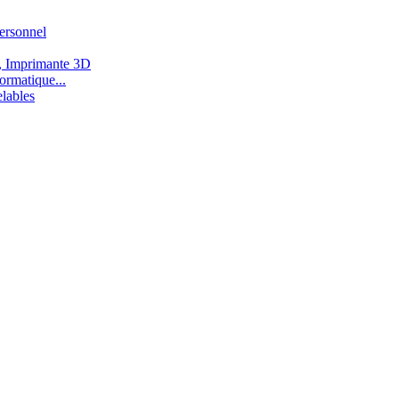
ersonnel
, Imprimante 3D
ormatique...
lables