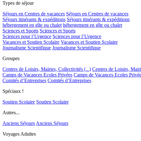
Types de séjour
Séjours en Centres de vacances
Séjours en Centres de vacances
Séjours itinérants & expéditions
Séjours itinérants & expéditions
hébergement en gîte ou chalet
hébergement en gîte ou chalet
Sciences et Sports
Sciences et Sports
Sciences pour l’Urgence
Sciences pour l’Urgence
Vacances et Soutien Scolaire
Vacances et Soutien Scolaire
Journalisme Scientifique
Journalisme Scientifique
Groupes
Centres de Loisirs, Mairies, Collectivités (...)
Centres de Loisirs, Mairie
Camps de Vacances Ecoles Privées
Camps de Vacances Ecoles Privé
Comités d’Entreprises
Comités d’Entreprises
Spéciaux !
Soutien Scolaire
Soutien Scolaire
Autres...
Anciens Séjours
Anciens Séjours
Voyages Adultes