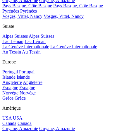
Guyane, Amazonie
Guyane, Amazonie
Pays Basque, Côte Basque
Pays Basque, Côte Basque
Pyrénées
Pyrénées
Vosges, Vittel, Nancy
Vosges, Vittel, Nancy
Suisse
Alpes Suisses
Alpes Suisses
Lac Léman
Lac Léman
La Genève Internationale
La Genève Internationale
Au Tessin
Au Tessin
Europe
Portugal
Portugal
Islande
Islande
Angleterre
Angleterre
Espagne
Espagne
Norvège
Norvège
Grèce
Grèce
Amérique
USA
USA
Canada
Canada
Guyane, Amazonie
Guyane, Amazonie