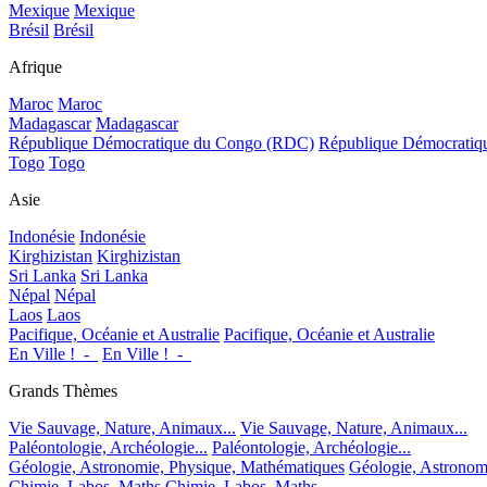
Mexique
Mexique
Brésil
Brésil
Afrique
Maroc
Maroc
Madagascar
Madagascar
République Démocratique du Congo (RDC)
République Démocrati
Togo
Togo
Asie
Indonésie
Indonésie
Kirghizistan
Kirghizistan
Sri Lanka
Sri Lanka
Népal
Népal
Laos
Laos
Pacifique, Océanie et Australie
Pacifique, Océanie et Australie
En Ville !_-_
En Ville !_-_
Grands Thèmes
Vie Sauvage, Nature, Animaux...
Vie Sauvage, Nature, Animaux...
Paléontologie, Archéologie...
Paléontologie, Archéologie...
Géologie, Astronomie, Physique, Mathématiques
Géologie, Astronom
Chimie, Labos, Maths
Chimie, Labos, Maths