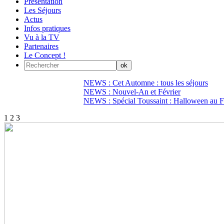
Présentation
Les Séjours
Actus
Infos pratiques
Vu à la TV
Partenaires
Le Concept !
NEWS : Cet Automne : tous les séjours
NEWS : Nouvel-An et Février
NEWS : Spécial Toussaint : Halloween au Fi
1
2
3