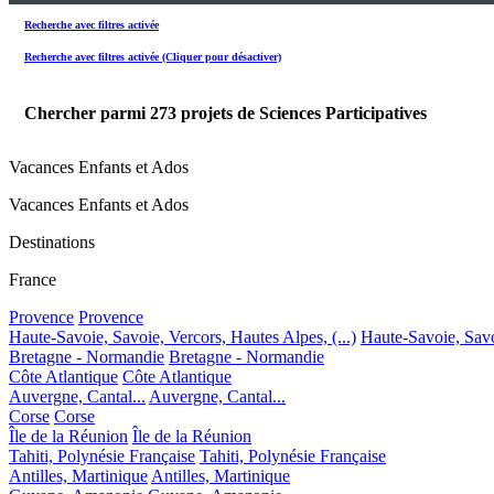
Recherche avec filtres activée
Recherche avec filtres activée (Cliquer pour désactiver)
Chercher parmi
273
projets de Sciences Participatives
Vacances Enfants et Ados
Vacances Enfants et Ados
Destinations
France
Provence
Provence
Haute-Savoie, Savoie, Vercors, Hautes Alpes, (...)
Haute-Savoie, Savoi
Bretagne - Normandie
Bretagne - Normandie
Côte Atlantique
Côte Atlantique
Auvergne, Cantal...
Auvergne, Cantal...
Corse
Corse
Île de la Réunion
Île de la Réunion
Tahiti, Polynésie Française
Tahiti, Polynésie Française
Antilles, Martinique
Antilles, Martinique