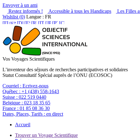
Envoyer à un ami
Restez informés !
Accessible à tous les Handicaps
Les Filles a
Wishlist (
0
)
Langue : FR
Vos Voyages Scientifiques
L’inventeur des séjours de recherches participatives et solidaires
Statut Consultatif Spécial auprès de l’ONU (ECOSOC)
Courriel :
Ecrivez-nous
Québec :
+1 (438) 558-1643
Suisse :
022 519 0440
Belgique :
023 18 35 65
France :
01 85 08 36 30
Dates, Places, Tarifs :
en direct
Accueil
Trouver un Voyage Scientifique