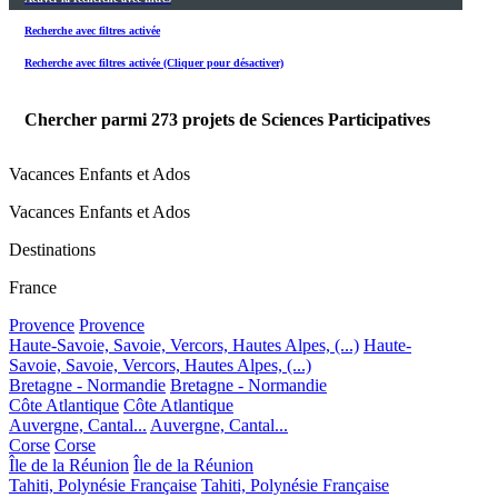
Recherche avec filtres activée
Recherche avec filtres activée (Cliquer pour désactiver)
Chercher parmi
273
projets de Sciences Participatives
Vacances Enfants et Ados
Vacances Enfants et Ados
Destinations
France
Provence
Provence
Haute-Savoie, Savoie, Vercors, Hautes Alpes, (...)
Haute-
Savoie, Savoie, Vercors, Hautes Alpes, (...)
Bretagne - Normandie
Bretagne - Normandie
Côte Atlantique
Côte Atlantique
Auvergne, Cantal...
Auvergne, Cantal...
Corse
Corse
Île de la Réunion
Île de la Réunion
Tahiti, Polynésie Française
Tahiti, Polynésie Française