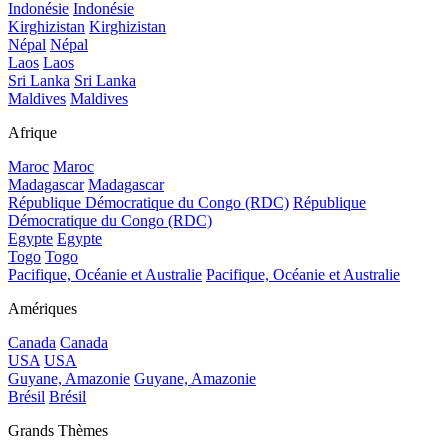
Indonésie
Indonésie
Kirghizistan
Kirghizistan
Népal
Népal
Laos
Laos
Sri Lanka
Sri Lanka
Maldives
Maldives
Afrique
Maroc
Maroc
Madagascar
Madagascar
République Démocratique du Congo (RDC)
République
Démocratique du Congo (RDC)
Egypte
Egypte
Togo
Togo
Pacifique, Océanie et Australie
Pacifique, Océanie et Australie
Amériques
Canada
Canada
USA
USA
Guyane, Amazonie
Guyane, Amazonie
Brésil
Brésil
Grands Thèmes