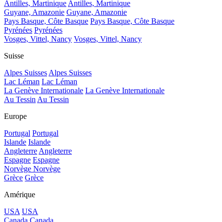
Antilles, Martinique
Antilles, Martinique
Guyane, Amazonie
Guyane, Amazonie
Pays Basque, Côte Basque
Pays Basque, Côte Basque
Pyrénées
Pyrénées
Vosges, Vittel, Nancy
Vosges, Vittel, Nancy
Suisse
Alpes Suisses
Alpes Suisses
Lac Léman
Lac Léman
La Genève Internationale
La Genève Internationale
Au Tessin
Au Tessin
Europe
Portugal
Portugal
Islande
Islande
Angleterre
Angleterre
Espagne
Espagne
Norvège
Norvège
Grèce
Grèce
Amérique
USA
USA
Canada
Canada