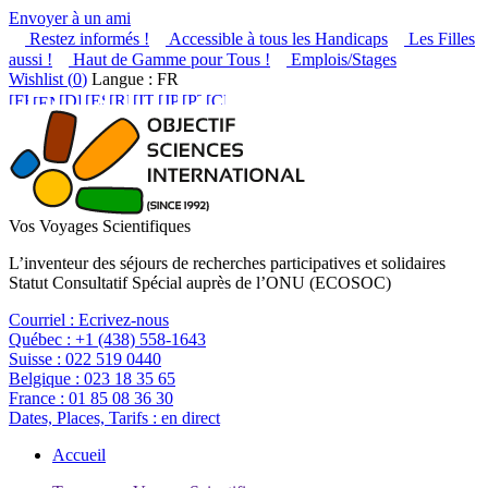
Envoyer à un ami
Restez informés !
Accessible à tous les Handicaps
Les Filles
aussi !
Haut de Gamme pour Tous !
Emplois/Stages
Wishlist (
0
)
Langue : FR
Vos Voyages Scientifiques
L’inventeur des séjours de recherches participatives et solidaires
Statut Consultatif Spécial auprès de l’ONU (ECOSOC)
Courriel :
Ecrivez-nous
Québec :
+1 (438) 558-1643
Suisse :
022 519 0440
Belgique :
023 18 35 65
France :
01 85 08 36 30
Dates, Places, Tarifs :
en direct
Accueil