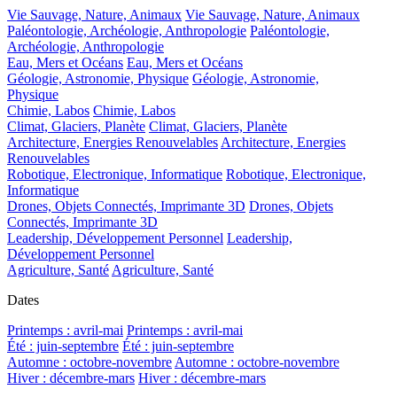
Vie Sauvage, Nature, Animaux
Vie Sauvage, Nature, Animaux
Paléontologie, Archéologie, Anthropologie
Paléontologie,
Archéologie, Anthropologie
Eau, Mers et Océans
Eau, Mers et Océans
Géologie, Astronomie, Physique
Géologie, Astronomie,
Physique
Chimie, Labos
Chimie, Labos
Climat, Glaciers, Planète
Climat, Glaciers, Planète
Architecture, Energies Renouvelables
Architecture, Energies
Renouvelables
Robotique, Electronique, Informatique
Robotique, Electronique,
Informatique
Drones, Objets Connectés, Imprimante 3D
Drones, Objets
Connectés, Imprimante 3D
Leadership, Développement Personnel
Leadership,
Développement Personnel
Agriculture, Santé
Agriculture, Santé
Dates
Printemps : avril-mai
Printemps : avril-mai
Été : juin-septembre
Été : juin-septembre
Automne : octobre-novembre
Automne : octobre-novembre
Hiver : décembre-mars
Hiver : décembre-mars