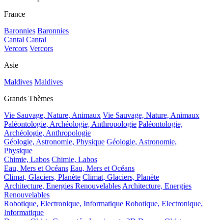
France
Baronnies
Baronnies
Cantal
Cantal
Vercors
Vercors
Asie
Maldives
Maldives
Grands Thèmes
Vie Sauvage, Nature, Animaux
Vie Sauvage, Nature, Animaux
Paléontologie, Archéologie, Anthropologie
Paléontologie,
Archéologie, Anthropologie
Géologie, Astronomie, Physique
Géologie, Astronomie,
Physique
Chimie, Labos
Chimie, Labos
Eau, Mers et Océans
Eau, Mers et Océans
Climat, Glaciers, Planète
Climat, Glaciers, Planète
Architecture, Energies Renouvelables
Architecture, Energies
Renouvelables
Robotique, Electronique, Informatique
Robotique, Electronique,
Informatique