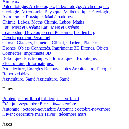
Animaux...
Paléontologie, Archéologie...
Paléontologie, Archéologie...
Géologie, Astronomie, Physique, Mathématiques
Géologie,
Astronomie, Physique, Mathématiques
Chimie, Labos, Maths
Chimie, Labos, Maths
Eau, Mers et Océans
Eau, Mers et Océans
Leadership, Développement Personnel
Leadership,
Développement Personnel
Climat, Glaciers, Planète...
Climat, Glaciers, Planète...
Drones, Objets Connectés, Imprimante 3D
Drones, Objets
Connectés, Imprimante 3D
Robotique, Electronique, Informatique...
Robotique,
Electronique, Informatique...
Architecture, Energies Renouvelables
Architecture, Energies
Renouvelables
Agriculture, Santé
Agriculture, Santé
Dates
Printemps : avril-mai
Printemps : avril-mai
Été : juin-septembre
Été : juin-septembre
Automne : octobre-novembre
Automne : octobre-novembre
Hiver : décembre-mars
Hiver : décembre-mars
Ages