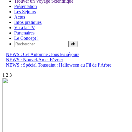
Trouver un Voyage Scientifique
Présentation
Les Séjours
Actus
Infos pratiques
Vu à la TV
Partenaires
Le Concept !
NEWS : Cet Automne : tous les séjours
NEWS : Nouvel-An et Février
NEWS : Spécial Toussaint : Halloween au Fil de l’Arbre
1
2
3