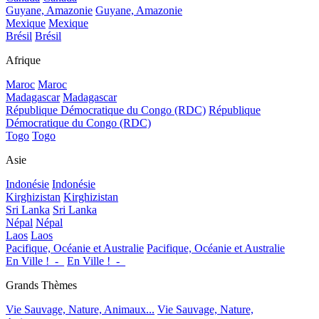
Guyane, Amazonie
Guyane, Amazonie
Mexique
Mexique
Brésil
Brésil
Afrique
Maroc
Maroc
Madagascar
Madagascar
République Démocratique du Congo (RDC)
République
Démocratique du Congo (RDC)
Togo
Togo
Asie
Indonésie
Indonésie
Kirghizistan
Kirghizistan
Sri Lanka
Sri Lanka
Népal
Népal
Laos
Laos
Pacifique, Océanie et Australie
Pacifique, Océanie et Australie
En Ville !_-_
En Ville !_-_
Grands Thèmes
Vie Sauvage, Nature, Animaux...
Vie Sauvage, Nature,