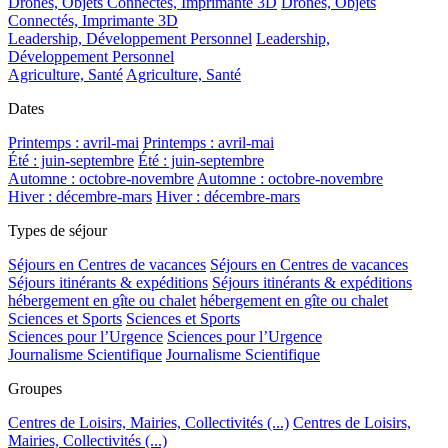
Drones, Objets Connectés, Imprimante 3D
Drones, Objets
Connectés, Imprimante 3D
Leadership, Développement Personnel
Leadership,
Développement Personnel
Agriculture, Santé
Agriculture, Santé
Dates
Printemps : avril-mai
Printemps : avril-mai
Été : juin-septembre
Été : juin-septembre
Automne : octobre-novembre
Automne : octobre-novembre
Hiver : décembre-mars
Hiver : décembre-mars
Types de séjour
Séjours en Centres de vacances
Séjours en Centres de vacances
Séjours itinérants & expéditions
Séjours itinérants & expéditions
hébergement en gîte ou chalet
hébergement en gîte ou chalet
Sciences et Sports
Sciences et Sports
Sciences pour l’Urgence
Sciences pour l’Urgence
Journalisme Scientifique
Journalisme Scientifique
Groupes
Centres de Loisirs, Mairies, Collectivités (...)
Centres de Loisirs,
Mairies, Collectivités (...)