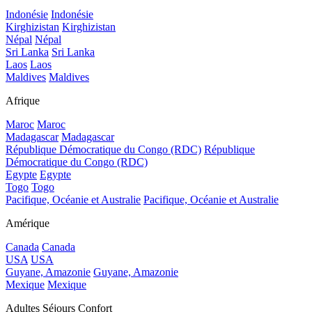
Indonésie
Indonésie
Kirghizistan
Kirghizistan
Népal
Népal
Sri Lanka
Sri Lanka
Laos
Laos
Maldives
Maldives
Afrique
Maroc
Maroc
Madagascar
Madagascar
République Démocratique du Congo (RDC)
République
Démocratique du Congo (RDC)
Egypte
Egypte
Togo
Togo
Pacifique, Océanie et Australie
Pacifique, Océanie et Australie
Amérique
Canada
Canada
USA
USA
Guyane, Amazonie
Guyane, Amazonie
Mexique
Mexique
Adultes Séjours Confort