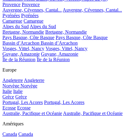
Provence
Provence
Auvergne, Cévennes, Cantal...
Auvergne, Cévennes, Cantal...
Pyrénées
Pyrénées
Camargue
Camargue
Alpes du Sud
Alpes du Sud
Bretagne, Normandie
Bretagne, Normandie
Pays Basque, Côte Basque
Pays Basque, Côte Basque
Bassin d’Arcachon
Bassin d’Arcachon
Vosges, Vittel, Nancy
Vosges, Vittel, Nancy
Guyane, Amazonie
Guyane, Amazonie
Île de la Réunion
Île de la Réunion
Europe
Angleterre
Angleterre
Norvège
Norvège
Italie
Italie
Grèce
Grèce
Portugal, Les Acores
Portugal, Les Acores
Ecosse
Ecosse
Australie, Pacifique et Océanie
Australie, Pacifique et Océanie
Amériques
Canada
Canada