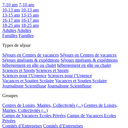
7-10 ans
7-10 ans
10-13 ans
10-13 ans
13-15 ans
13-15 ans
16-17 ans
16-17 ans
18-25 ans
18-25 ans
Adultes
Adultes
Familles
Familles
Types de séjour
Séjours en Centres de vacances
Séjours en Centres de vacances
Séjours itinérants & expéditions
Séjours itinérants & expéditions
hébergement en gîte ou chalet
hébergement en gîte ou chalet
Sciences et Sports
Sciences et Sports
Sciences pour l’Urgence
Sciences pour l’Urgence
Vacances et Soutien Scolaire
Vacances et Soutien Scolaire
Journalisme Scientifique
Journalisme Scientifique
Groupes
Centres de Loisirs, Mairies, Collectivités (...)
Centres de Loisirs,
Mairies, Collectivités (...)
Camps de Vacances Ecoles Privées
Camps de Vacances Ecoles
Privées
Comités d’Entreprises
Comités d’Entreprises