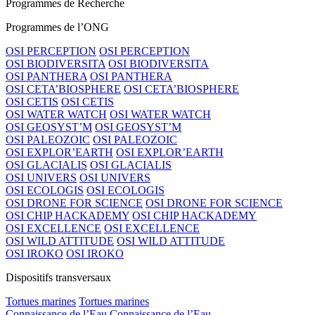
Programmes de Recherche
Programmes de l’ONG
OSI PERCEPTION
OSI PERCEPTION
OSI BIODIVERSITA
OSI BIODIVERSITA
OSI PANTHERA
OSI PANTHERA
OSI CETA’BIOSPHERE
OSI CETA’BIOSPHERE
OSI CETIS
OSI CETIS
OSI WATER WATCH
OSI WATER WATCH
OSI GEOSYST’M
OSI GEOSYST’M
OSI PALEOZOIC
OSI PALEOZOIC
OSI EXPLOR’EARTH
OSI EXPLOR’EARTH
OSI GLACIALIS
OSI GLACIALIS
OSI UNIVERS
OSI UNIVERS
OSI ECOLOGIS
OSI ECOLOGIS
OSI DRONE FOR SCIENCE
OSI DRONE FOR SCIENCE
OSI CHIP HACKADEMY
OSI CHIP HACKADEMY
OSI EXCELLENCE
OSI EXCELLENCE
OSI WILD ATTITUDE
OSI WILD ATTITUDE
OSI IROKO
OSI IROKO
Dispositifs transversaux
Tortues marines
Tortues marines
Connaissance de l’Eau
Connaissance de l’Eau