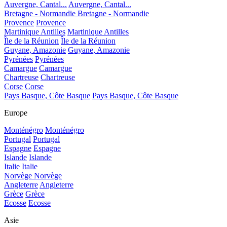
Auvergne, Cantal...
Auvergne, Cantal...
Bretagne - Normandie
Bretagne - Normandie
Provence
Provence
Martinique Antilles
Martinique Antilles
Île de la Réunion
Île de la Réunion
Guyane, Amazonie
Guyane, Amazonie
Pyrénées
Pyrénées
Camargue
Camargue
Chartreuse
Chartreuse
Corse
Corse
Pays Basque, Côte Basque
Pays Basque, Côte Basque
Europe
Monténégro
Monténégro
Portugal
Portugal
Espagne
Espagne
Islande
Islande
Italie
Italie
Norvège
Norvège
Angleterre
Angleterre
Grèce
Grèce
Ecosse
Ecosse
Asie