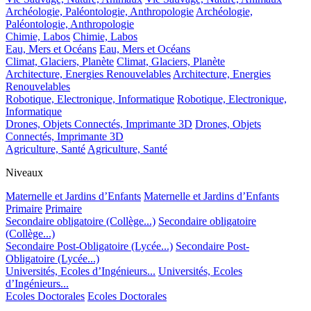
Archéologie, Paléontologie, Anthropologie
Archéologie,
Paléontologie, Anthropologie
Chimie, Labos
Chimie, Labos
Eau, Mers et Océans
Eau, Mers et Océans
Climat, Glaciers, Planète
Climat, Glaciers, Planète
Architecture, Energies Renouvelables
Architecture, Energies
Renouvelables
Robotique, Electronique, Informatique
Robotique, Electronique,
Informatique
Drones, Objets Connectés, Imprimante 3D
Drones, Objets
Connectés, Imprimante 3D
Agriculture, Santé
Agriculture, Santé
Niveaux
Maternelle et Jardins d’Enfants
Maternelle et Jardins d’Enfants
Primaire
Primaire
Secondaire obligatoire (Collège...)
Secondaire obligatoire
(Collège...)
Secondaire Post-Obligatoire (Lycée...)
Secondaire Post-
Obligatoire (Lycée...)
Universités, Ecoles d’Ingénieurs...
Universités, Ecoles
d’Ingénieurs...
Ecoles Doctorales
Ecoles Doctorales