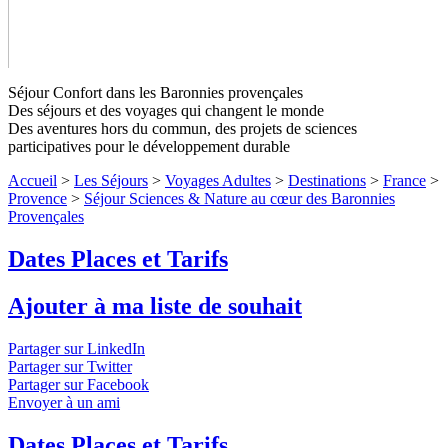
Séjour Confort dans les Baronnies provençales
Des séjours et des voyages qui changent le monde
Des aventures hors du commun, des projets de sciences
Séjour Sciences & Nature au cœur des
participatives pour le développement durable
Baronnies Provençales
Niveaux 1 à 3
Accueil
>
Les Séjours
>
Voyages Adultes
>
Destinations
>
France
>
Provence
>
Séjour Sciences & Nature au cœur des Baronnies
Une immersion douce entre paléontologie, biodiversité et
Provençales
découvertes culturelles. Un voyage à travers le temps et la
nature. Participez à voyage entre passé et présent, entre science
Dates Places et Tarifs
et contemplation.
↓ Lire le descriptif détaillé plus bas ↓
Niveaux
1 à 3
Ajouter à ma liste de souhait
Partager sur LinkedIn
Partager sur Twitter
Partager sur Facebook
Envoyer à un ami
Dates Places et Tarifs