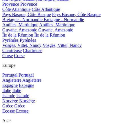
Provence
Provence
Côte Atlantique
Côte Atlantique
Pays Basque, Côte Basque
Pays Basque, Côte Basque
Bretagne - Normandie
Bretagne - Normandie
Antilles, Martinique
Antilles, Martinique
Guyane, Amazonie
Guyane, Amazonie
Île de la Réunion
Île de la Réunion
Pyrénées
Pyrénées
Vosges, Vittel, Nancy
Vosges, Vittel, Nancy
Chartreuse
Chartreuse
Corse
Corse
Europe
Portugal
Portugal
Angleterre
Angleterre
Espagne
Espagne
Italie
Italie
Islande
Islande
Norvège
Norvège
Grèce
Grèce
Ecosse
Ecosse
Asie