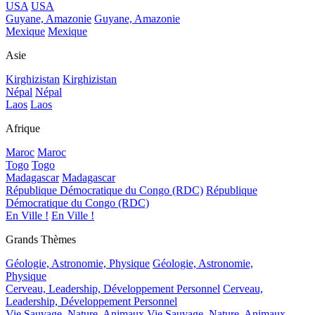
USA
USA
Guyane, Amazonie
Guyane, Amazonie
Mexique
Mexique
Asie
Kirghizistan
Kirghizistan
Népal
Népal
Laos
Laos
Afrique
Maroc
Maroc
Togo
Togo
Madagascar
Madagascar
République Démocratique du Congo (RDC)
République
Démocratique du Congo (RDC)
En Ville !
En Ville !
Grands Thèmes
Géologie, Astronomie, Physique
Géologie, Astronomie,
Physique
Cerveau, Leadership, Développement Personnel
Cerveau,
Leadership, Développement Personnel
Vie Sauvage, Nature, Animaux
Vie Sauvage, Nature, Animaux