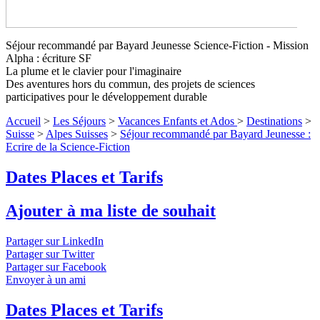
Séjour recommandé par Bayard Jeunesse Science-Fiction - Mission
Séjour recommandé par Bayard
Alpha : écriture SF
Jeunesse : Ecrire de la Science-
La plume et le clavier pour l'imaginaire
Des aventures hors du commun, des projets de sciences
Fiction
Niveaux 1 à 4
participatives pour le développement durable
Mission Alpha, une aventure unique mêlant passion pour
Accueil
>
Les Séjours
>
Vacances Enfants et Ados
>
Destinations
>
l’écriture, la science, et l’imaginaire.
↓ Lire le descriptif détaillé
Suisse
>
Alpes Suisses
>
Séjour recommandé par Bayard Jeunesse :
plus bas ↓
Niveaux 1 à 4
Ecrire de la Science-Fiction
Dates Places et Tarifs
Ajouter à ma liste de souhait
Partager sur LinkedIn
Partager sur Twitter
Partager sur Facebook
Envoyer à un ami
Dates Places et Tarifs