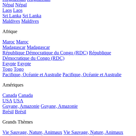
Népal
Népal
Laos
Laos
Sri Lanka
Sri Lanka
Maldives
Maldives
Afrique
Maroc
Maroc
Madagascar
Madagascar
République Démocratique du Congo (RDC)
République
Démocratique du Congo (RDC)
Egypte
Egypte
Togo
Togo
Pacifique, Océanie et Australie
Pacifique, Océanie et Australie
Amériques
Canada
Canada
USA
USA
Guyane, Amazonie
Guyane, Amazonie
Brésil
Brésil
Grands Thèmes
Vie Sauvage, Nature, Animaux
Vie Sauvage, Nature, Animaux