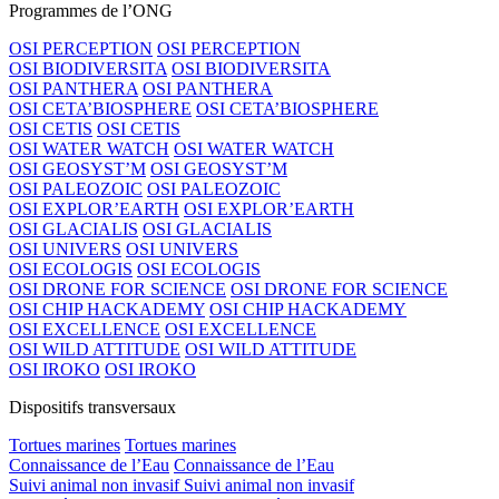
Programmes de l’ONG
OSI PERCEPTION
OSI PERCEPTION
OSI BIODIVERSITA
OSI BIODIVERSITA
OSI PANTHERA
OSI PANTHERA
OSI CETA’BIOSPHERE
OSI CETA’BIOSPHERE
OSI CETIS
OSI CETIS
OSI WATER WATCH
OSI WATER WATCH
OSI GEOSYST’M
OSI GEOSYST’M
OSI PALEOZOIC
OSI PALEOZOIC
OSI EXPLOR’EARTH
OSI EXPLOR’EARTH
OSI GLACIALIS
OSI GLACIALIS
OSI UNIVERS
OSI UNIVERS
OSI ECOLOGIS
OSI ECOLOGIS
OSI DRONE FOR SCIENCE
OSI DRONE FOR SCIENCE
OSI CHIP HACKADEMY
OSI CHIP HACKADEMY
OSI EXCELLENCE
OSI EXCELLENCE
OSI WILD ATTITUDE
OSI WILD ATTITUDE
OSI IROKO
OSI IROKO
Dispositifs transversaux
Tortues marines
Tortues marines
Connaissance de l’Eau
Connaissance de l’Eau
Suivi animal non invasif
Suivi animal non invasif