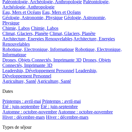
Paléontologie, Archéologie, Anthropologie
Paléontologie,
Archéologie, Anthropologie
Eau, Mers et Océans
Eau, Mers et Océans
Géologie, Astronomie, Physique
Géologie, Astronomie,
Physique
Chimie, Labos
Chimie, Labos
Climat, Glaciers, Planète
Climat, Glaciers, Planète
Architecture, Energies Renouvelables
Architecture, Energies
Renouvelables
Robotique, Electronique, Informatique
Robotique, Electronique,
Informatique
Drones, Objets Connectés, Imprimante 3D
Drones, Objets
Connectés, Imprimante 3D
Leadership, Développement Personnel
Leadership,
Développement Personnel
Agriculture, Santé
Agriculture, Santé
Dates
Printemps : avril-mai
Printemps : avril-mai
Été : juin-septembre
Été : juin-septembre
Automne : octobre-novembre
Automne : octobre-novembre
Hiver : décembre-mars
Hiver : décembre-mars
Types de séjour