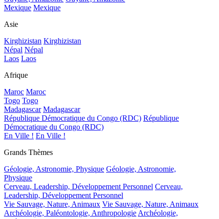
Mexique
Mexique
Asie
Kirghizistan
Kirghizistan
Népal
Népal
Laos
Laos
Afrique
Maroc
Maroc
Togo
Togo
Madagascar
Madagascar
République Démocratique du Congo (RDC)
République
Démocratique du Congo (RDC)
En Ville !
En Ville !
Grands Thèmes
Géologie, Astronomie, Physique
Géologie, Astronomie,
Physique
Cerveau, Leadership, Développement Personnel
Cerveau,
Leadership, Développement Personnel
Vie Sauvage, Nature, Animaux
Vie Sauvage, Nature, Animaux
Archéologie, Paléontologie, Anthropologie
Archéologie,