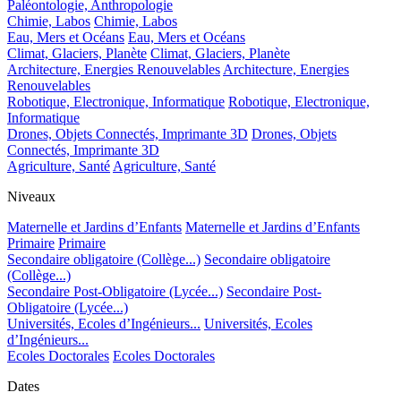
Paléontologie, Anthropologie
Chimie, Labos
Chimie, Labos
Eau, Mers et Océans
Eau, Mers et Océans
Climat, Glaciers, Planète
Climat, Glaciers, Planète
Architecture, Energies Renouvelables
Architecture, Energies
Renouvelables
Robotique, Electronique, Informatique
Robotique, Electronique,
Informatique
Drones, Objets Connectés, Imprimante 3D
Drones, Objets
Connectés, Imprimante 3D
Agriculture, Santé
Agriculture, Santé
Niveaux
Maternelle et Jardins d’Enfants
Maternelle et Jardins d’Enfants
Primaire
Primaire
Secondaire obligatoire (Collège...)
Secondaire obligatoire
(Collège...)
Secondaire Post-Obligatoire (Lycée...)
Secondaire Post-
Obligatoire (Lycée...)
Universités, Ecoles d’Ingénieurs...
Universités, Ecoles
d’Ingénieurs...
Ecoles Doctorales
Ecoles Doctorales
Dates