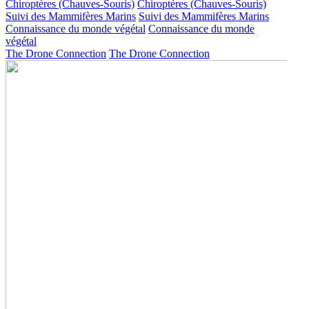
Chiroptères (Chauves-Souris)
Chiroptères (Chauves-Souris)
Suivi des Mammifères Marins
Suivi des Mammifères Marins
Connaissance du monde végétal
Connaissance du monde
végétal
The Drone Connection
The Drone Connection