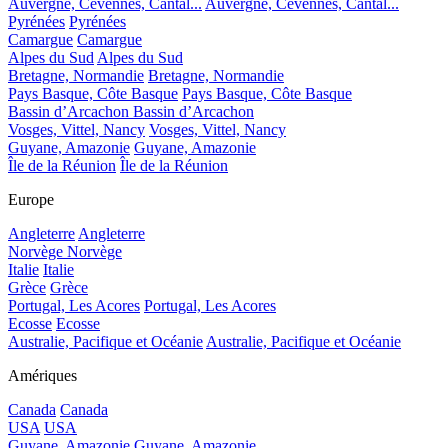
Auvergne, Cévennes, Cantal...
Auvergne, Cévennes, Cantal...
Pyrénées
Pyrénées
Camargue
Camargue
Alpes du Sud
Alpes du Sud
Bretagne, Normandie
Bretagne, Normandie
Pays Basque, Côte Basque
Pays Basque, Côte Basque
Bassin d’Arcachon
Bassin d’Arcachon
Vosges, Vittel, Nancy
Vosges, Vittel, Nancy
Guyane, Amazonie
Guyane, Amazonie
Île de la Réunion
Île de la Réunion
Europe
Angleterre
Angleterre
Norvège
Norvège
Italie
Italie
Grèce
Grèce
Portugal, Les Acores
Portugal, Les Acores
Ecosse
Ecosse
Australie, Pacifique et Océanie
Australie, Pacifique et Océanie
Amériques
Canada
Canada
USA
USA
Guyane, Amazonie
Guyane, Amazonie