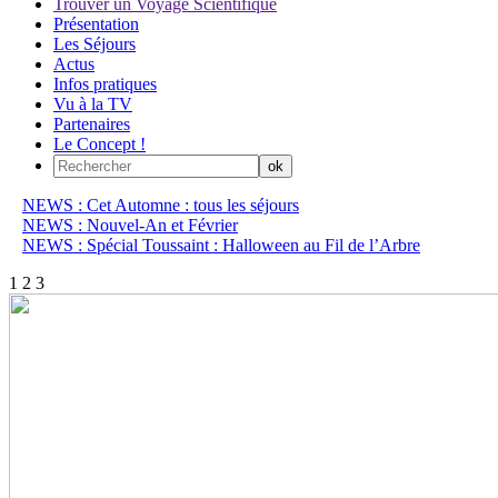
Trouver un Voyage Scientifique
Présentation
Les Séjours
Actus
Infos pratiques
Vu à la TV
Partenaires
Le Concept !
NEWS : Cet Automne : tous les séjours
NEWS : Nouvel-An et Février
NEWS : Spécial Toussaint : Halloween au Fil de l’Arbre
1
2
3