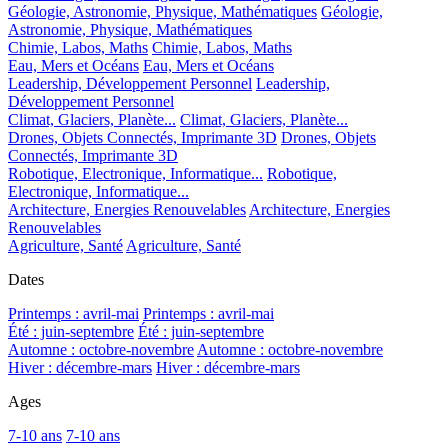
Géologie, Astronomie, Physique, Mathématiques
Géologie,
Astronomie, Physique, Mathématiques
Chimie, Labos, Maths
Chimie, Labos, Maths
Eau, Mers et Océans
Eau, Mers et Océans
Leadership, Développement Personnel
Leadership,
Développement Personnel
Climat, Glaciers, Planète...
Climat, Glaciers, Planète...
Drones, Objets Connectés, Imprimante 3D
Drones, Objets
Connectés, Imprimante 3D
Robotique, Electronique, Informatique...
Robotique,
Electronique, Informatique...
Architecture, Energies Renouvelables
Architecture, Energies
Renouvelables
Agriculture, Santé
Agriculture, Santé
Dates
Printemps : avril-mai
Printemps : avril-mai
Été : juin-septembre
Été : juin-septembre
Automne : octobre-novembre
Automne : octobre-novembre
Hiver : décembre-mars
Hiver : décembre-mars
Ages
7-10 ans
7-10 ans