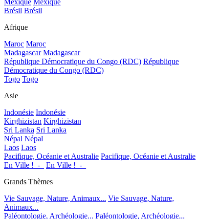
Mexique
Mexique
Brésil
Brésil
Afrique
Maroc
Maroc
Madagascar
Madagascar
République Démocratique du Congo (RDC)
République
Démocratique du Congo (RDC)
Togo
Togo
Asie
Indonésie
Indonésie
Kirghizistan
Kirghizistan
Sri Lanka
Sri Lanka
Népal
Népal
Laos
Laos
Pacifique, Océanie et Australie
Pacifique, Océanie et Australie
En Ville !_-_
En Ville !_-_
Grands Thèmes
Vie Sauvage, Nature, Animaux...
Vie Sauvage, Nature,
Animaux...
Paléontologie, Archéologie...
Paléontologie, Archéologie...