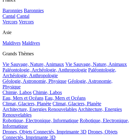
Baronnies
Baronnies
Cantal
Cantal
Vercors
Vercors
Asie
Maldives
Maldives
Grands Thèmes
Vie Sauvage, Nature, Animaux
Vie Sauvage, Nature, Animaux
Paléontologie, Archéologie, Anthropologie
Paléontologie,
Archéologie, Anthropologie
Géologie, Astronomie, Physique
Géologie, Astronomie,
Physique
Chimie, Labos
Chimie, Labos
Eau, Mers et Océans
Eau, Mers et Océans
Climat, Glaciers, Planète
Climat, Glaciers, Planète
Architecture, Energies Renouvelables
Architecture, Energies
Renouvelables
Robotique, Electronique, Informatique
Robotique, Electronique,
Informatique
Drones, Objets Connectés, Imprimante 3D
Drones, Objets
Connectés, Imprimante 3D