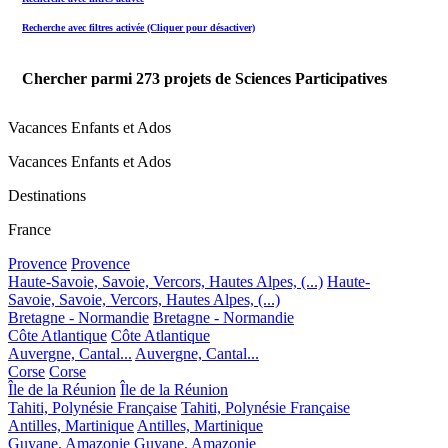
Recherche avec filtres activée (Cliquer pour désactiver)
Chercher parmi
273
projets de Sciences Participatives
Vacances Enfants et Ados
Vacances Enfants et Ados
Destinations
France
Provence
Provence
Haute-Savoie, Savoie, Vercors, Hautes Alpes, (...)
Haute-
Savoie, Savoie, Vercors, Hautes Alpes, (...)
Bretagne - Normandie
Bretagne - Normandie
Côte Atlantique
Côte Atlantique
Auvergne, Cantal...
Auvergne, Cantal...
Corse
Corse
Île de la Réunion
Île de la Réunion
Tahiti, Polynésie Française
Tahiti, Polynésie Française
Antilles, Martinique
Antilles, Martinique
Guyane, Amazonie
Guyane, Amazonie