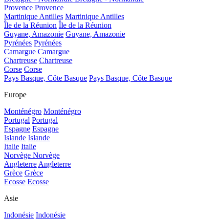
Provence
Provence
Martinique Antilles
Martinique Antilles
Île de la Réunion
Île de la Réunion
Guyane, Amazonie
Guyane, Amazonie
Pyrénées
Pyrénées
Camargue
Camargue
Chartreuse
Chartreuse
Corse
Corse
Pays Basque, Côte Basque
Pays Basque, Côte Basque
Europe
Monténégro
Monténégro
Portugal
Portugal
Espagne
Espagne
Islande
Islande
Italie
Italie
Norvège
Norvège
Angleterre
Angleterre
Grèce
Grèce
Ecosse
Ecosse
Asie
Indonésie
Indonésie