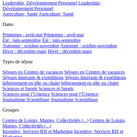
Leadership, Développement Personnel
Leadership,
Développement Personnel
Agriculture, Santé
Agriculture, Santé
Dates
Printemps : avril-mai
Printemps : avril-mai
Été : juin-septembre
Été : juin-septembre
Automne : octobre-novembre
Automne : octobre-novembre
Hiver : décembre-mars
Hiver : décembre-mars
Types de séjour
Séjours en Centres de vacances
Séjours en Centres de vacances
Séjours itinérants & expéditions
Séjours itinérants & expéditions
hébergement en gîte ou chalet
hébergement en gîte ou chalet
Sciences et Sports
Sciences et Sports
Sciences pour l’Urgence
Sciences pour l’Urgence
Journalisme Scientifique
Journalisme Scientifique
Groupes
Centres de Loisirs, Mairies, Collectivités (...)
Centres de Loisirs,
Mairies, Collectivités (...)
Incentive, Services RH et Marketing
Incentive, Services RH et
Marketing