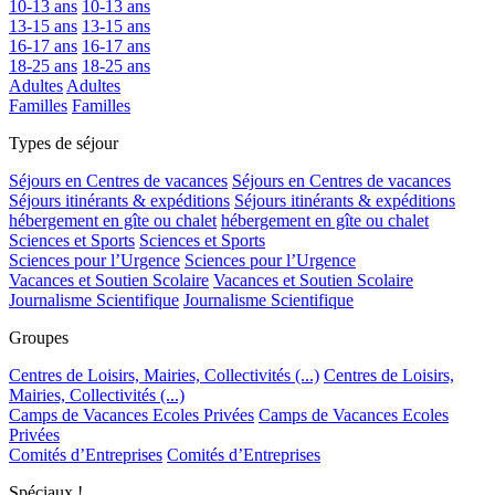
10-13 ans
10-13 ans
13-15 ans
13-15 ans
16-17 ans
16-17 ans
18-25 ans
18-25 ans
Adultes
Adultes
Familles
Familles
Types de séjour
Séjours en Centres de vacances
Séjours en Centres de vacances
Séjours itinérants & expéditions
Séjours itinérants & expéditions
hébergement en gîte ou chalet
hébergement en gîte ou chalet
Sciences et Sports
Sciences et Sports
Sciences pour l’Urgence
Sciences pour l’Urgence
Vacances et Soutien Scolaire
Vacances et Soutien Scolaire
Journalisme Scientifique
Journalisme Scientifique
Groupes
Centres de Loisirs, Mairies, Collectivités (...)
Centres de Loisirs,
Mairies, Collectivités (...)
Camps de Vacances Ecoles Privées
Camps de Vacances Ecoles
Privées
Comités d’Entreprises
Comités d’Entreprises
Spéciaux !