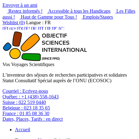
Envoyer à un ami
Restez informés !
Accessible à tous les Handicaps
Les Filles
aussi !
Haut de Gamme pour Tous !
Emplois/Stages
Wishlist (
0
)
Langue : FR
Vos Voyages Scientifiques
L’inventeur des séjours de recherches participatives et solidaires
Statut Consultatif Spécial auprès de l’ONU (ECOSOC)
Courriel :
Ecrivez-nous
Québec :
+1 (438) 558-1643
Suisse :
022 519 0440
Belgique :
023 18 35 65
France :
01 85 08 36 30
Dates, Places, Tarifs :
en direct
Accueil