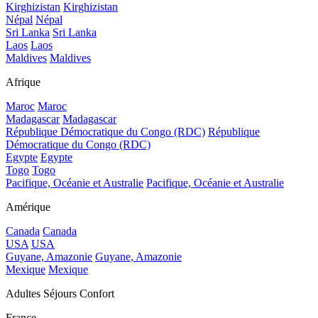
Kirghizistan
Kirghizistan
Népal
Népal
Sri Lanka
Sri Lanka
Laos
Laos
Maldives
Maldives
Afrique
Maroc
Maroc
Madagascar
Madagascar
République Démocratique du Congo (RDC)
République
Démocratique du Congo (RDC)
Egypte
Egypte
Togo
Togo
Pacifique, Océanie et Australie
Pacifique, Océanie et Australie
Amérique
Canada
Canada
USA
USA
Guyane, Amazonie
Guyane, Amazonie
Mexique
Mexique
Adultes Séjours Confort
France