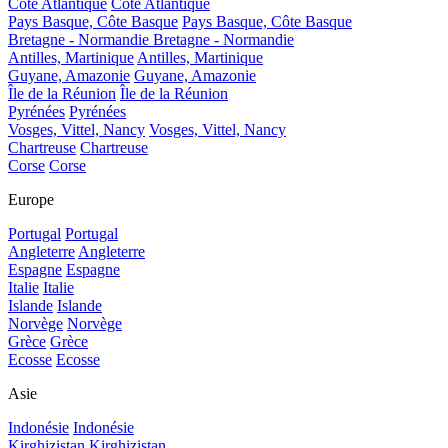
Côte Atlantique
Côte Atlantique
Pays Basque, Côte Basque
Pays Basque, Côte Basque
Bretagne - Normandie
Bretagne - Normandie
Antilles, Martinique
Antilles, Martinique
Guyane, Amazonie
Guyane, Amazonie
Île de la Réunion
Île de la Réunion
Pyrénées
Pyrénées
Vosges, Vittel, Nancy
Vosges, Vittel, Nancy
Chartreuse
Chartreuse
Corse
Corse
Europe
Portugal
Portugal
Angleterre
Angleterre
Espagne
Espagne
Italie
Italie
Islande
Islande
Norvège
Norvège
Grèce
Grèce
Ecosse
Ecosse
Asie
Indonésie
Indonésie
Kirghizistan
Kirghizistan