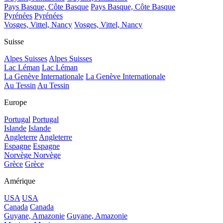
Pays Basque, Côte Basque
Pays Basque, Côte Basque
Pyrénées
Pyrénées
Vosges, Vittel, Nancy
Vosges, Vittel, Nancy
Suisse
Alpes Suisses
Alpes Suisses
Lac Léman
Lac Léman
La Genève Internationale
La Genève Internationale
Au Tessin
Au Tessin
Europe
Portugal
Portugal
Islande
Islande
Angleterre
Angleterre
Espagne
Espagne
Norvège
Norvège
Grèce
Grèce
Amérique
USA
USA
Canada
Canada
Guyane, Amazonie
Guyane, Amazonie