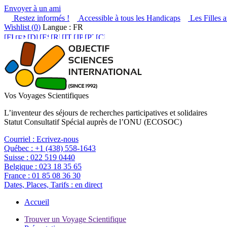
Envoyer à un ami
Restez informés !
Accessible à tous les Handicaps
Les Filles a
Wishlist (
0
)
Langue : FR
Vos Voyages Scientifiques
L’inventeur des séjours de recherches participatives et solidaires
Statut Consultatif Spécial auprès de l’ONU (ECOSOC)
Courriel :
Ecrivez-nous
Québec :
+1 (438) 558-1643
Suisse :
022 519 0440
Belgique :
023 18 35 65
France :
01 85 08 36 30
Dates, Places, Tarifs :
en direct
Accueil
Trouver un Voyage Scientifique