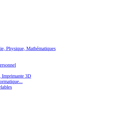
ie, Physique, Mathématiques
ersonnel
, Imprimante 3D
ormatique...
lables