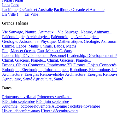
Népal
Népal
Laos
Laos
Pacifique, Océanie et Australie
Pacifique, Océanie et Australie
En Ville !_-_
En Ville !_-_
Grands Thèmes
Vie Sauvage, Nature, Animaux...
Vie Sauvage, Nature, Animaux...
Paléontologie, Archéologie...
Paléontologie, Archéologie...
Géologie, Astronomie, Physique, Mathématiques
Géologie, Astronom
Chimie, Labos, Maths
Chimie, Labos, Maths
Eau, Mers et Océans
Eau, Mers et Océans
Leadership, Développement Personnel
Leadership, Développement P
Climat, Glaciers, Planète...
Climat, Glaciers, Planète...
Drones, Objets Connectés, Imprimante 3D
Drones, Objets Connectés
Robotique, Electronique, Informatique...
Robotique, Electronique, Inf
Architecture, Energies Renouvelables
Architecture, Energies Renouve
Agriculture, Santé
Agriculture, Santé
Dates
Printemps : avril-mai
Printemps : avril-mai
Été : juin-septembre
Été : juin-septembre
Automne : octobre-novembre
Automne : octobre-novembre
Hiver : décembre-mars
Hiver : décembre-mars