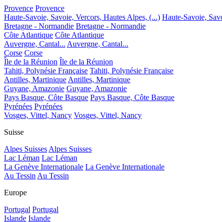
Provence
Provence
Haute-Savoie, Savoie, Vercors, Hautes Alpes, (...)
Haute-Savoie, Savoi
Bretagne - Normandie
Bretagne - Normandie
Côte Atlantique
Côte Atlantique
Auvergne, Cantal...
Auvergne, Cantal...
Corse
Corse
Île de la Réunion
Île de la Réunion
Tahiti, Polynésie Française
Tahiti, Polynésie Française
Antilles, Martinique
Antilles, Martinique
Guyane, Amazonie
Guyane, Amazonie
Pays Basque, Côte Basque
Pays Basque, Côte Basque
Pyrénées
Pyrénées
Vosges, Vittel, Nancy
Vosges, Vittel, Nancy
Suisse
Alpes Suisses
Alpes Suisses
Lac Léman
Lac Léman
La Genève Internationale
La Genève Internationale
Au Tessin
Au Tessin
Europe
Portugal
Portugal
Islande
Islande