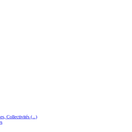
s, Collectivités (...)
es