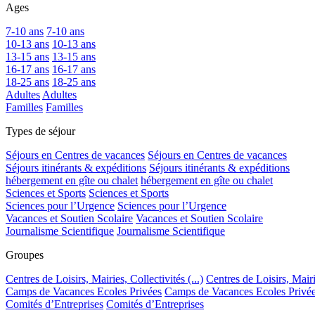
Ages
7-10 ans
7-10 ans
10-13 ans
10-13 ans
13-15 ans
13-15 ans
16-17 ans
16-17 ans
18-25 ans
18-25 ans
Adultes
Adultes
Familles
Familles
Types de séjour
Séjours en Centres de vacances
Séjours en Centres de vacances
Séjours itinérants & expéditions
Séjours itinérants & expéditions
hébergement en gîte ou chalet
hébergement en gîte ou chalet
Sciences et Sports
Sciences et Sports
Sciences pour l’Urgence
Sciences pour l’Urgence
Vacances et Soutien Scolaire
Vacances et Soutien Scolaire
Journalisme Scientifique
Journalisme Scientifique
Groupes
Centres de Loisirs, Mairies, Collectivités (...)
Centres de Loisirs, Mairie
Camps de Vacances Ecoles Privées
Camps de Vacances Ecoles Privé
Comités d’Entreprises
Comités d’Entreprises