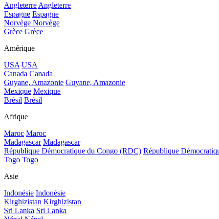
Angleterre
Angleterre
Espagne
Espagne
Norvège
Norvège
Grèce
Grèce
Amérique
USA
USA
Canada
Canada
Guyane, Amazonie
Guyane, Amazonie
Mexique
Mexique
Brésil
Brésil
Afrique
Maroc
Maroc
Madagascar
Madagascar
République Démocratique du Congo (RDC)
République Démocrati
Togo
Togo
Asie
Indonésie
Indonésie
Kirghizistan
Kirghizistan
Sri Lanka
Sri Lanka