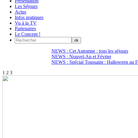
Présentation
Les Séjours
Actus
Infos pratiques
Vu à la TV
Partenaires
Le Concept !
NEWS : Cet Automne : tous les séjours
NEWS : Nouvel-An et Février
NEWS : Spécial Toussaint : Halloween au Fi
1
2
3