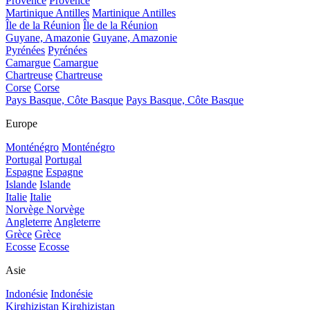
Provence
Provence
Martinique Antilles
Martinique Antilles
Île de la Réunion
Île de la Réunion
Guyane, Amazonie
Guyane, Amazonie
Pyrénées
Pyrénées
Camargue
Camargue
Chartreuse
Chartreuse
Corse
Corse
Pays Basque, Côte Basque
Pays Basque, Côte Basque
Europe
Monténégro
Monténégro
Portugal
Portugal
Espagne
Espagne
Islande
Islande
Italie
Italie
Norvège
Norvège
Angleterre
Angleterre
Grèce
Grèce
Ecosse
Ecosse
Asie
Indonésie
Indonésie
Kirghizistan
Kirghizistan