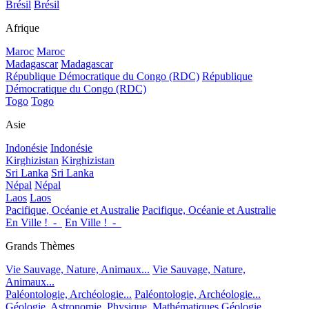
Brésil
Brésil
Afrique
Maroc
Maroc
Madagascar
Madagascar
République Démocratique du Congo (RDC)
République
Démocratique du Congo (RDC)
Togo
Togo
Asie
Indonésie
Indonésie
Kirghizistan
Kirghizistan
Sri Lanka
Sri Lanka
Népal
Népal
Laos
Laos
Pacifique, Océanie et Australie
Pacifique, Océanie et Australie
En Ville !_-_
En Ville !_-_
Grands Thèmes
Vie Sauvage, Nature, Animaux...
Vie Sauvage, Nature,
Animaux...
Paléontologie, Archéologie...
Paléontologie, Archéologie...
Géologie, Astronomie, Physique, Mathématiques
Géologie,