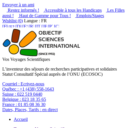
Envoyer à un ami
Restez informés !
Accessible à tous les Handicaps
Les Filles
aussi !
Haut de Gamme pour Tous !
Emplois/Stages
Wishlist (
0
)
Langue : FR
Vos Voyages Scientifiques
L’inventeur des séjours de recherches participatives et solidaires
Statut Consultatif Spécial auprès de l’ONU (ECOSOC)
Courriel :
Ecrivez-nous
Québec :
+1 (438) 558-1643
Suisse :
022 519 0440
Belgique :
023 18 35 65
France :
01 85 08 36 30
Dates, Places, Tarifs :
en direct
Accueil