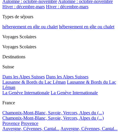
Automne : octobre-novembre
Automne : octobre-novembre
Hiver : décembre-mars
Hiver : décembre-mars
Types de séjours
hébergement en gîte ou chalet
hébergement en gîte ou chalet
Voyages Scolaires
Voyages Scolaires
Destinations
Suisse
Dans les Alpes Suisses
Dans les Alpes Suisses
Lausanne & Bords du Lac Léman
Lausanne & Bords du Lac
Léman
La Genève Internationale
La Genève Internationale
France
Chamonix-Mont-Blanc, Savoie, Vercors, Alpes du (...)
Chamonix-Mont-Blanc, Savoie, Vercors, Alpes du (...)
Provence
Provence
Auvergne, Cévennes, Cantal...
Auvergne, Cévennes, Cantal...