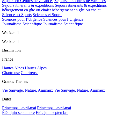
Séjours en Centres de vacances
Séjours en Centres de vacances
Séjours itinérants & expéditions
Séjours itinérants & expéditions
hébergement en gîte ou chalet
hébergement en gîte ou chalet
Sciences et Sports
Sciences et Sports
Sciences pour l’Urgence
Sciences pour l’Urgence
Journalisme Scientifique
Journalisme Scientifique
Week-end
Week-end
Destination
France
Hautes Alpes
Hautes Alpes
Chartreuse
Chartreuse
Grands Thèmes
Vie Sauvage, Nature, Animaux
Vie Sauvage, Nature, Animaux
Dates
Printemps : avril-mai
Printemps : avril-mai
Été : juin-septembre
Été : juin-septembre