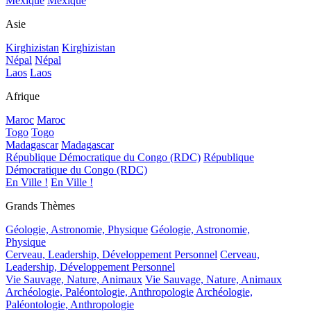
Mexique
Mexique
Asie
Kirghizistan
Kirghizistan
Népal
Népal
Laos
Laos
Afrique
Maroc
Maroc
Togo
Togo
Madagascar
Madagascar
République Démocratique du Congo (RDC)
République
Démocratique du Congo (RDC)
En Ville !
En Ville !
Grands Thèmes
Géologie, Astronomie, Physique
Géologie, Astronomie,
Physique
Cerveau, Leadership, Développement Personnel
Cerveau,
Leadership, Développement Personnel
Vie Sauvage, Nature, Animaux
Vie Sauvage, Nature, Animaux
Archéologie, Paléontologie, Anthropologie
Archéologie,
Paléontologie, Anthropologie