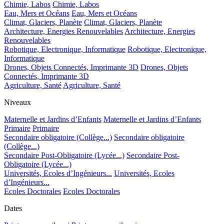
Chimie, Labos
Chimie, Labos
Eau, Mers et Océans
Eau, Mers et Océans
Climat, Glaciers, Planète
Climat, Glaciers, Planète
Architecture, Energies Renouvelables
Architecture, Energies
Renouvelables
Robotique, Electronique, Informatique
Robotique, Electronique,
Informatique
Drones, Objets Connectés, Imprimante 3D
Drones, Objets
Connectés, Imprimante 3D
Agriculture, Santé
Agriculture, Santé
Niveaux
Maternelle et Jardins d’Enfants
Maternelle et Jardins d’Enfants
Primaire
Primaire
Secondaire obligatoire (Collège...)
Secondaire obligatoire
(Collège...)
Secondaire Post-Obligatoire (Lycée...)
Secondaire Post-
Obligatoire (Lycée...)
Universités, Ecoles d’Ingénieurs...
Universités, Ecoles
d’Ingénieurs...
Ecoles Doctorales
Ecoles Doctorales
Dates