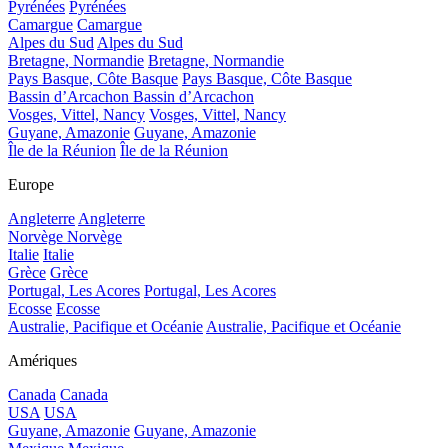
Pyrénées
Pyrénées
Camargue
Camargue
Alpes du Sud
Alpes du Sud
Bretagne, Normandie
Bretagne, Normandie
Pays Basque, Côte Basque
Pays Basque, Côte Basque
Bassin d’Arcachon
Bassin d’Arcachon
Vosges, Vittel, Nancy
Vosges, Vittel, Nancy
Guyane, Amazonie
Guyane, Amazonie
Île de la Réunion
Île de la Réunion
Europe
Angleterre
Angleterre
Norvège
Norvège
Italie
Italie
Grèce
Grèce
Portugal, Les Acores
Portugal, Les Acores
Ecosse
Ecosse
Australie, Pacifique et Océanie
Australie, Pacifique et Océanie
Amériques
Canada
Canada
USA
USA
Guyane, Amazonie
Guyane, Amazonie