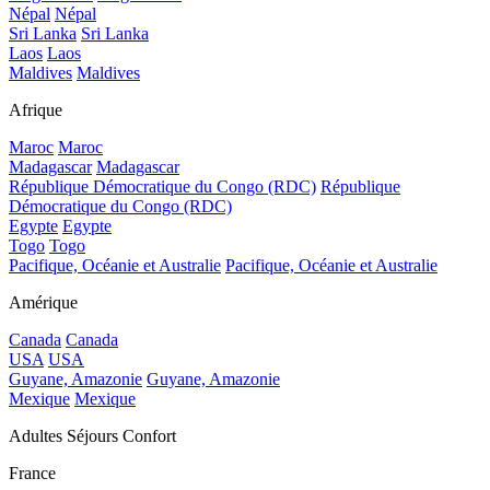
Népal
Népal
Sri Lanka
Sri Lanka
Laos
Laos
Maldives
Maldives
Afrique
Maroc
Maroc
Madagascar
Madagascar
République Démocratique du Congo (RDC)
République
Démocratique du Congo (RDC)
Egypte
Egypte
Togo
Togo
Pacifique, Océanie et Australie
Pacifique, Océanie et Australie
Amérique
Canada
Canada
USA
USA
Guyane, Amazonie
Guyane, Amazonie
Mexique
Mexique
Adultes Séjours Confort
France