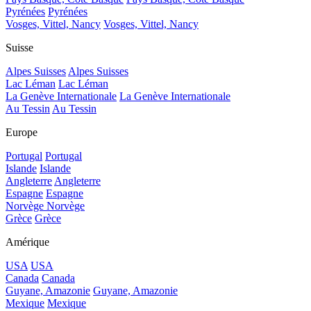
Pyrénées
Pyrénées
Vosges, Vittel, Nancy
Vosges, Vittel, Nancy
Suisse
Alpes Suisses
Alpes Suisses
Lac Léman
Lac Léman
La Genève Internationale
La Genève Internationale
Au Tessin
Au Tessin
Europe
Portugal
Portugal
Islande
Islande
Angleterre
Angleterre
Espagne
Espagne
Norvège
Norvège
Grèce
Grèce
Amérique
USA
USA
Canada
Canada
Guyane, Amazonie
Guyane, Amazonie
Mexique
Mexique