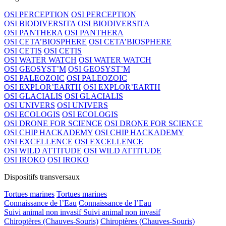
OSI PERCEPTION
OSI PERCEPTION
OSI BIODIVERSITA
OSI BIODIVERSITA
OSI PANTHERA
OSI PANTHERA
OSI CETA’BIOSPHERE
OSI CETA’BIOSPHERE
OSI CETIS
OSI CETIS
OSI WATER WATCH
OSI WATER WATCH
OSI GEOSYST’M
OSI GEOSYST’M
OSI PALEOZOIC
OSI PALEOZOIC
OSI EXPLOR’EARTH
OSI EXPLOR’EARTH
OSI GLACIALIS
OSI GLACIALIS
OSI UNIVERS
OSI UNIVERS
OSI ECOLOGIS
OSI ECOLOGIS
OSI DRONE FOR SCIENCE
OSI DRONE FOR SCIENCE
OSI CHIP HACKADEMY
OSI CHIP HACKADEMY
OSI EXCELLENCE
OSI EXCELLENCE
OSI WILD ATTITUDE
OSI WILD ATTITUDE
OSI IROKO
OSI IROKO
Dispositifs transversaux
Tortues marines
Tortues marines
Connaissance de l’Eau
Connaissance de l’Eau
Suivi animal non invasif
Suivi animal non invasif
Chiroptères (Chauves-Souris)
Chiroptères (Chauves-Souris)