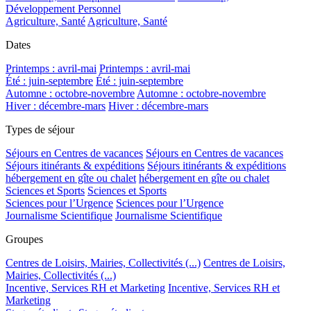
Développement Personnel
Agriculture, Santé
Agriculture, Santé
Dates
Printemps : avril-mai
Printemps : avril-mai
Été : juin-septembre
Été : juin-septembre
Automne : octobre-novembre
Automne : octobre-novembre
Hiver : décembre-mars
Hiver : décembre-mars
Types de séjour
Séjours en Centres de vacances
Séjours en Centres de vacances
Séjours itinérants & expéditions
Séjours itinérants & expéditions
hébergement en gîte ou chalet
hébergement en gîte ou chalet
Sciences et Sports
Sciences et Sports
Sciences pour l’Urgence
Sciences pour l’Urgence
Journalisme Scientifique
Journalisme Scientifique
Groupes
Centres de Loisirs, Mairies, Collectivités (...)
Centres de Loisirs,
Mairies, Collectivités (...)
Incentive, Services RH et Marketing
Incentive, Services RH et
Marketing