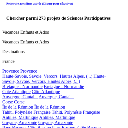
Recherche avec filtres activée (Cliquer pour désactiver)
Chercher parmi
273
projets de Sciences Participatives
Vacances Enfants et Ados
Vacances Enfants et Ados
Destinations
France
Provence
Provence
Haute-Savoie, Savoie, Vercors, Hautes Alpes, (...)
Haute-
Savoie, Savoie, Vercors, Hautes Alpes, (...)
Bretagne - Normandie
Bretagne - Normandie
Côte Atlantique
Côte Atlantique
Auvergne, Cantal...
Auvergne, Cantal...
Corse
Corse
Île de la Réunion
Île de la Réunion
Tahiti, Polynésie Française
Tahiti, Polynésie Française
Antilles, Martinique
Antilles, Martinique
Guyane, Amazonie
Guyane, Amazonie
Pays Basque, Côte Basque
Pays Basque, Côte Basque