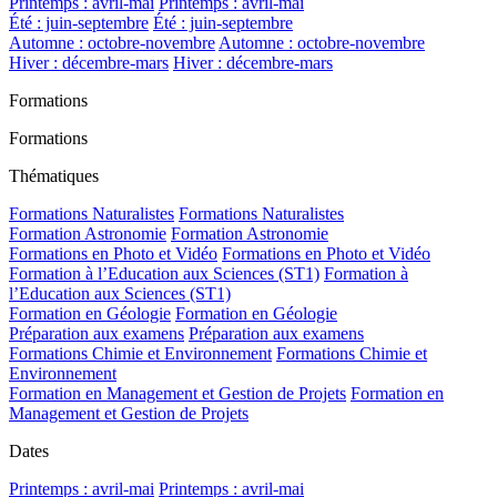
Printemps : avril-mai
Printemps : avril-mai
Été : juin-septembre
Été : juin-septembre
Automne : octobre-novembre
Automne : octobre-novembre
Hiver : décembre-mars
Hiver : décembre-mars
Formations
Formations
Thématiques
Formations Naturalistes
Formations Naturalistes
Formation Astronomie
Formation Astronomie
Formations en Photo et Vidéo
Formations en Photo et Vidéo
Formation à l’Education aux Sciences (ST1)
Formation à
l’Education aux Sciences (ST1)
Formation en Géologie
Formation en Géologie
Préparation aux examens
Préparation aux examens
Formations Chimie et Environnement
Formations Chimie et
Environnement
Formation en Management et Gestion de Projets
Formation en
Management et Gestion de Projets
Dates
Printemps : avril-mai
Printemps : avril-mai