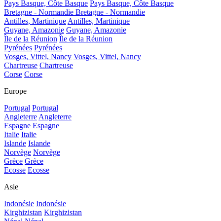
Pays Basque, Côte Basque
Pays Basque, Côte Basque
Bretagne - Normandie
Bretagne - Normandie
Antilles, Martinique
Antilles, Martinique
Guyane, Amazonie
Guyane, Amazonie
Île de la Réunion
Île de la Réunion
Pyrénées
Pyrénées
Vosges, Vittel, Nancy
Vosges, Vittel, Nancy
Chartreuse
Chartreuse
Corse
Corse
Europe
Portugal
Portugal
Angleterre
Angleterre
Espagne
Espagne
Italie
Italie
Islande
Islande
Norvège
Norvège
Grèce
Grèce
Ecosse
Ecosse
Asie
Indonésie
Indonésie
Kirghizistan
Kirghizistan