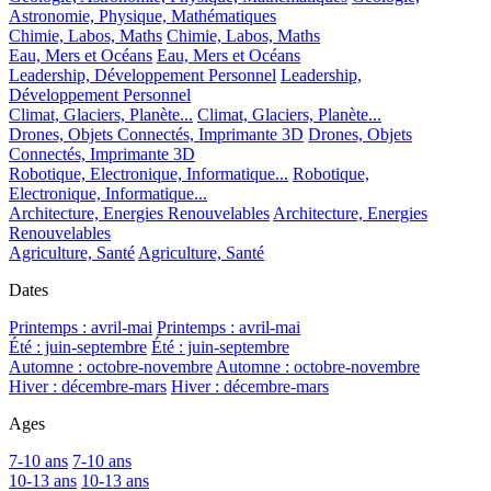
Astronomie, Physique, Mathématiques
Chimie, Labos, Maths
Chimie, Labos, Maths
Eau, Mers et Océans
Eau, Mers et Océans
Leadership, Développement Personnel
Leadership,
Développement Personnel
Climat, Glaciers, Planète...
Climat, Glaciers, Planète...
Drones, Objets Connectés, Imprimante 3D
Drones, Objets
Connectés, Imprimante 3D
Robotique, Electronique, Informatique...
Robotique,
Electronique, Informatique...
Architecture, Energies Renouvelables
Architecture, Energies
Renouvelables
Agriculture, Santé
Agriculture, Santé
Dates
Printemps : avril-mai
Printemps : avril-mai
Été : juin-septembre
Été : juin-septembre
Automne : octobre-novembre
Automne : octobre-novembre
Hiver : décembre-mars
Hiver : décembre-mars
Ages
7-10 ans
7-10 ans
10-13 ans
10-13 ans