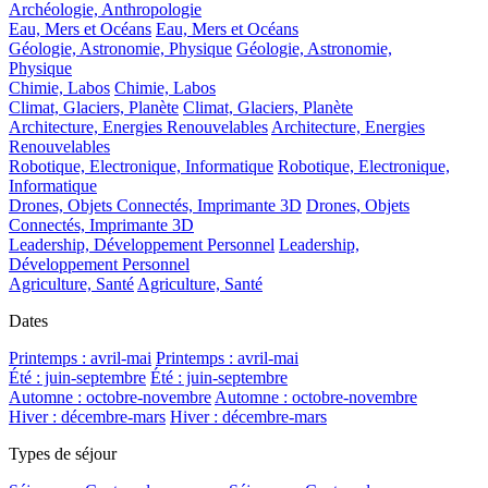
Archéologie, Anthropologie
Eau, Mers et Océans
Eau, Mers et Océans
Géologie, Astronomie, Physique
Géologie, Astronomie,
Physique
Chimie, Labos
Chimie, Labos
Climat, Glaciers, Planète
Climat, Glaciers, Planète
Architecture, Energies Renouvelables
Architecture, Energies
Renouvelables
Robotique, Electronique, Informatique
Robotique, Electronique,
Informatique
Drones, Objets Connectés, Imprimante 3D
Drones, Objets
Connectés, Imprimante 3D
Leadership, Développement Personnel
Leadership,
Développement Personnel
Agriculture, Santé
Agriculture, Santé
Dates
Printemps : avril-mai
Printemps : avril-mai
Été : juin-septembre
Été : juin-septembre
Automne : octobre-novembre
Automne : octobre-novembre
Hiver : décembre-mars
Hiver : décembre-mars
Types de séjour