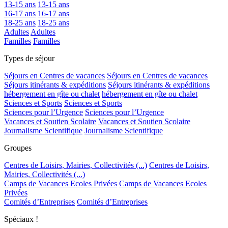
13-15 ans
13-15 ans
16-17 ans
16-17 ans
18-25 ans
18-25 ans
Adultes
Adultes
Familles
Familles
Types de séjour
Séjours en Centres de vacances
Séjours en Centres de vacances
Séjours itinérants & expéditions
Séjours itinérants & expéditions
hébergement en gîte ou chalet
hébergement en gîte ou chalet
Sciences et Sports
Sciences et Sports
Sciences pour l’Urgence
Sciences pour l’Urgence
Vacances et Soutien Scolaire
Vacances et Soutien Scolaire
Journalisme Scientifique
Journalisme Scientifique
Groupes
Centres de Loisirs, Mairies, Collectivités (...)
Centres de Loisirs,
Mairies, Collectivités (...)
Camps de Vacances Ecoles Privées
Camps de Vacances Ecoles
Privées
Comités d’Entreprises
Comités d’Entreprises
Spéciaux !