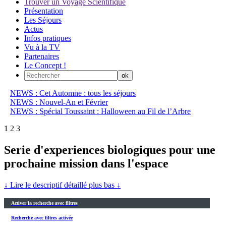
Trouver un Voyage Scientifique
Présentation
Les Séjours
Actus
Infos pratiques
Vu à la TV
Partenaires
Le Concept !
NEWS : Cet Automne : tous les séjours
NEWS : Nouvel-An et Février
NEWS : Spécial Toussaint : Halloween au Fil de l’Arbre
1
2
3
Serie d'experiences biologiques pour une
prochaine mission dans l'espace
↓ Lire le descriptif détaillé plus bas ↓
Activer la recherche avec filtres
Recherche avec filtres activée