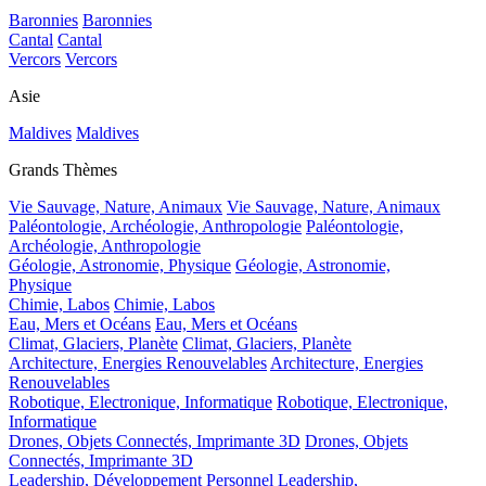
Baronnies
Baronnies
Cantal
Cantal
Vercors
Vercors
Asie
Maldives
Maldives
Grands Thèmes
Vie Sauvage, Nature, Animaux
Vie Sauvage, Nature, Animaux
Paléontologie, Archéologie, Anthropologie
Paléontologie,
Archéologie, Anthropologie
Géologie, Astronomie, Physique
Géologie, Astronomie,
Physique
Chimie, Labos
Chimie, Labos
Eau, Mers et Océans
Eau, Mers et Océans
Climat, Glaciers, Planète
Climat, Glaciers, Planète
Architecture, Energies Renouvelables
Architecture, Energies
Renouvelables
Robotique, Electronique, Informatique
Robotique, Electronique,
Informatique
Drones, Objets Connectés, Imprimante 3D
Drones, Objets
Connectés, Imprimante 3D
Leadership, Développement Personnel
Leadership,