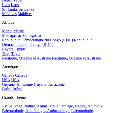
Népal
Népal
Laos
Laos
Sri Lanka
Sri Lanka
Maldives
Maldives
Afrique
Maroc
Maroc
Madagascar
Madagascar
République Démocratique du Congo (RDC)
République
Démocratique du Congo (RDC)
Egypte
Egypte
Togo
Togo
Pacifique, Océanie et Australie
Pacifique, Océanie et Australie
Amériques
Canada
Canada
USA
USA
Guyane, Amazonie
Guyane, Amazonie
Brésil
Brésil
Grands Thèmes
Vie Sauvage, Nature, Animaux
Vie Sauvage, Nature, Animaux
Paléontologie, Archéologie, Anthropologie
Paléontologie,