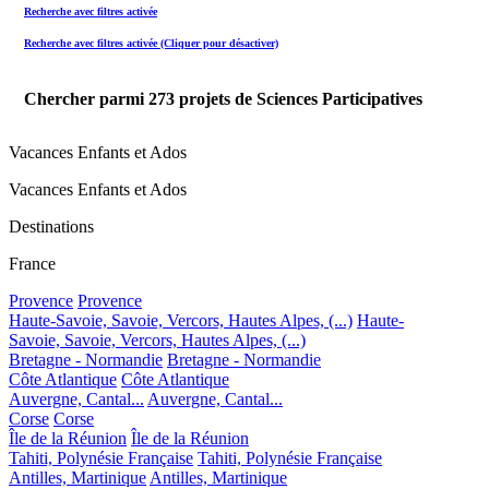
Recherche avec filtres activée
Recherche avec filtres activée (Cliquer pour désactiver)
Chercher parmi
273
projets de Sciences Participatives
Vacances Enfants et Ados
Vacances Enfants et Ados
Destinations
France
Provence
Provence
Haute-Savoie, Savoie, Vercors, Hautes Alpes, (...)
Haute-
Savoie, Savoie, Vercors, Hautes Alpes, (...)
Bretagne - Normandie
Bretagne - Normandie
Côte Atlantique
Côte Atlantique
Auvergne, Cantal...
Auvergne, Cantal...
Corse
Corse
Île de la Réunion
Île de la Réunion
Tahiti, Polynésie Française
Tahiti, Polynésie Française
Antilles, Martinique
Antilles, Martinique