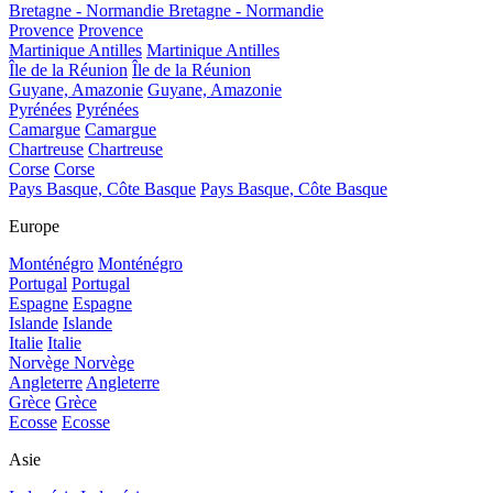
Bretagne - Normandie
Bretagne - Normandie
Provence
Provence
Martinique Antilles
Martinique Antilles
Île de la Réunion
Île de la Réunion
Guyane, Amazonie
Guyane, Amazonie
Pyrénées
Pyrénées
Camargue
Camargue
Chartreuse
Chartreuse
Corse
Corse
Pays Basque, Côte Basque
Pays Basque, Côte Basque
Europe
Monténégro
Monténégro
Portugal
Portugal
Espagne
Espagne
Islande
Islande
Italie
Italie
Norvège
Norvège
Angleterre
Angleterre
Grèce
Grèce
Ecosse
Ecosse
Asie