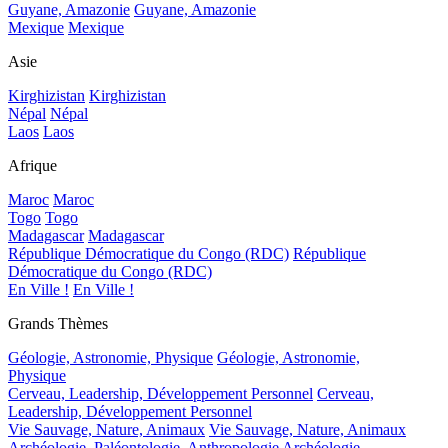
Guyane, Amazonie
Guyane, Amazonie
Mexique
Mexique
Asie
Kirghizistan
Kirghizistan
Népal
Népal
Laos
Laos
Afrique
Maroc
Maroc
Togo
Togo
Madagascar
Madagascar
République Démocratique du Congo (RDC)
République
Démocratique du Congo (RDC)
En Ville !
En Ville !
Grands Thèmes
Géologie, Astronomie, Physique
Géologie, Astronomie,
Physique
Cerveau, Leadership, Développement Personnel
Cerveau,
Leadership, Développement Personnel
Vie Sauvage, Nature, Animaux
Vie Sauvage, Nature, Animaux
Archéologie, Paléontologie, Anthropologie
Archéologie,