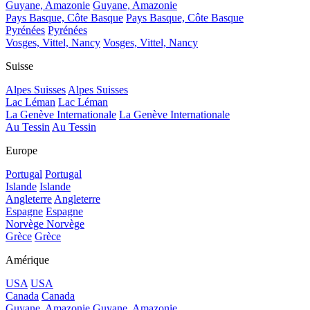
Guyane, Amazonie
Guyane, Amazonie
Pays Basque, Côte Basque
Pays Basque, Côte Basque
Pyrénées
Pyrénées
Vosges, Vittel, Nancy
Vosges, Vittel, Nancy
Suisse
Alpes Suisses
Alpes Suisses
Lac Léman
Lac Léman
La Genève Internationale
La Genève Internationale
Au Tessin
Au Tessin
Europe
Portugal
Portugal
Islande
Islande
Angleterre
Angleterre
Espagne
Espagne
Norvège
Norvège
Grèce
Grèce
Amérique
USA
USA
Canada
Canada
Guyane, Amazonie
Guyane, Amazonie