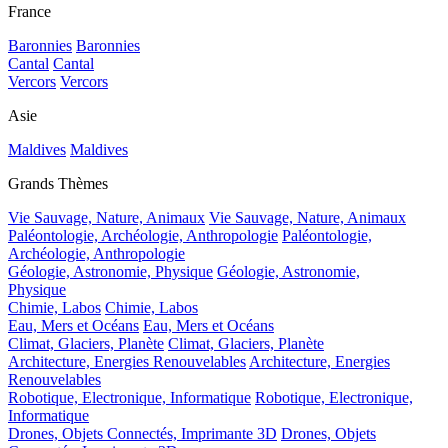
France
Baronnies
Baronnies
Cantal
Cantal
Vercors
Vercors
Asie
Maldives
Maldives
Grands Thèmes
Vie Sauvage, Nature, Animaux
Vie Sauvage, Nature, Animaux
Paléontologie, Archéologie, Anthropologie
Paléontologie,
Archéologie, Anthropologie
Géologie, Astronomie, Physique
Géologie, Astronomie,
Physique
Chimie, Labos
Chimie, Labos
Eau, Mers et Océans
Eau, Mers et Océans
Climat, Glaciers, Planète
Climat, Glaciers, Planète
Architecture, Energies Renouvelables
Architecture, Energies
Renouvelables
Robotique, Electronique, Informatique
Robotique, Electronique,
Informatique
Drones, Objets Connectés, Imprimante 3D
Drones, Objets