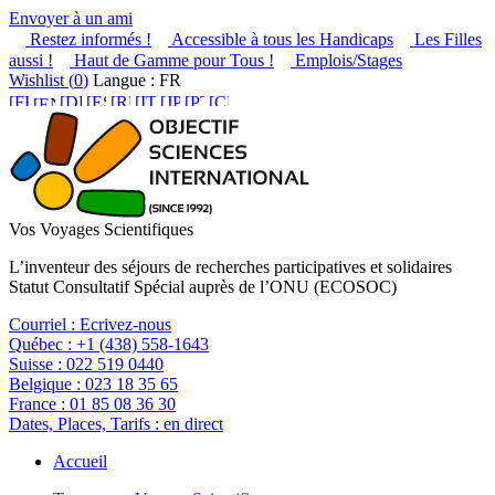
Envoyer à un ami
Restez informés !
Accessible à tous les Handicaps
Les Filles
aussi !
Haut de Gamme pour Tous !
Emplois/Stages
Wishlist (
0
)
Langue : FR
Vos Voyages Scientifiques
L’inventeur des séjours de recherches participatives et solidaires
Statut Consultatif Spécial auprès de l’ONU (ECOSOC)
Courriel :
Ecrivez-nous
Québec :
+1 (438) 558-1643
Suisse :
022 519 0440
Belgique :
023 18 35 65
France :
01 85 08 36 30
Dates, Places, Tarifs :
en direct
Accueil