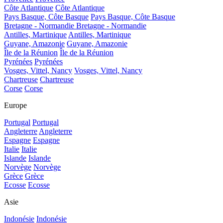
Côte Atlantique
Côte Atlantique
Pays Basque, Côte Basque
Pays Basque, Côte Basque
Bretagne - Normandie
Bretagne - Normandie
Antilles, Martinique
Antilles, Martinique
Guyane, Amazonie
Guyane, Amazonie
Île de la Réunion
Île de la Réunion
Pyrénées
Pyrénées
Vosges, Vittel, Nancy
Vosges, Vittel, Nancy
Chartreuse
Chartreuse
Corse
Corse
Europe
Portugal
Portugal
Angleterre
Angleterre
Espagne
Espagne
Italie
Italie
Islande
Islande
Norvège
Norvège
Grèce
Grèce
Ecosse
Ecosse
Asie
Indonésie
Indonésie