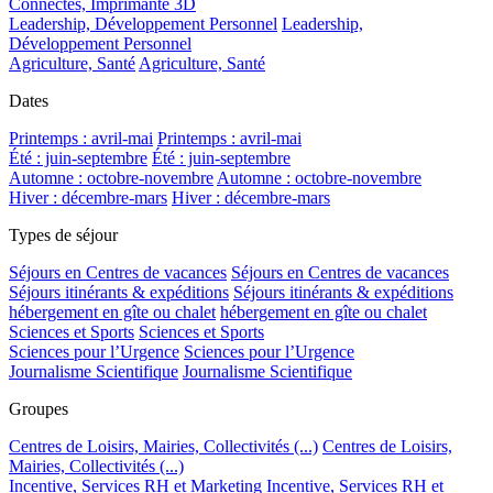
Connectés, Imprimante 3D
Leadership, Développement Personnel
Leadership,
Développement Personnel
Agriculture, Santé
Agriculture, Santé
Dates
Printemps : avril-mai
Printemps : avril-mai
Été : juin-septembre
Été : juin-septembre
Automne : octobre-novembre
Automne : octobre-novembre
Hiver : décembre-mars
Hiver : décembre-mars
Types de séjour
Séjours en Centres de vacances
Séjours en Centres de vacances
Séjours itinérants & expéditions
Séjours itinérants & expéditions
hébergement en gîte ou chalet
hébergement en gîte ou chalet
Sciences et Sports
Sciences et Sports
Sciences pour l’Urgence
Sciences pour l’Urgence
Journalisme Scientifique
Journalisme Scientifique
Groupes
Centres de Loisirs, Mairies, Collectivités (...)
Centres de Loisirs,
Mairies, Collectivités (...)
Incentive, Services RH et Marketing
Incentive, Services RH et