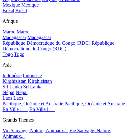
Mexique
Mexique
Brésil
Brésil
Afrique
Maroc
Maroc
Madagascar
Madagascar
République Démocratique du Congo (RDC)
République
Démocratique du Congo (RDC)
Togo
Togo
Asie
Indonésie
Indonésie
Kirghizistan
Kirghizistan
Sri Lanka
Sri Lanka
Népal
Népal
Laos
Laos
Pacifique, Océanie et Australie
Pacifique, Océanie et Australie
En Ville !_-_
En Ville !_-_
Grands Thèmes
Vie Sauvage, Nature, Animaux...
Vie Sauvage, Nature,
Animaux...