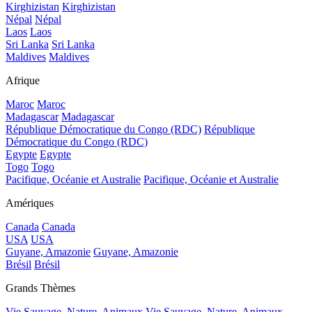
Kirghizistan
Kirghizistan
Népal
Népal
Laos
Laos
Sri Lanka
Sri Lanka
Maldives
Maldives
Afrique
Maroc
Maroc
Madagascar
Madagascar
République Démocratique du Congo (RDC)
République
Démocratique du Congo (RDC)
Egypte
Egypte
Togo
Togo
Pacifique, Océanie et Australie
Pacifique, Océanie et Australie
Amériques
Canada
Canada
USA
USA
Guyane, Amazonie
Guyane, Amazonie
Brésil
Brésil
Grands Thèmes
Vie Sauvage, Nature, Animaux
Vie Sauvage, Nature, Animaux