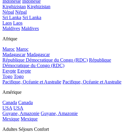
Indonésie
Indonésie
Kirghizistan
Kirghizistan
Népal
Népal
Sri Lanka
Sri Lanka
Laos
Laos
Maldives
Maldives
Afrique
Maroc
Maroc
Madagascar
Madagascar
République Démocratique du Congo (RDC)
République
Démocratique du Congo (RDC)
Egypte
Egypte
Togo
Togo
Pacifique, Océanie et Australie
Pacifique, Océanie et Australie
Amérique
Canada
Canada
USA
USA
Guyane, Amazonie
Guyane, Amazonie
Mexique
Mexique
Adultes Séjours Confort