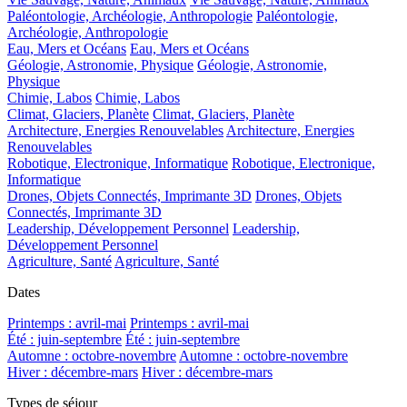
Paléontologie, Archéologie, Anthropologie
Paléontologie,
Archéologie, Anthropologie
Eau, Mers et Océans
Eau, Mers et Océans
Géologie, Astronomie, Physique
Géologie, Astronomie,
Physique
Chimie, Labos
Chimie, Labos
Climat, Glaciers, Planète
Climat, Glaciers, Planète
Architecture, Energies Renouvelables
Architecture, Energies
Renouvelables
Robotique, Electronique, Informatique
Robotique, Electronique,
Informatique
Drones, Objets Connectés, Imprimante 3D
Drones, Objets
Connectés, Imprimante 3D
Leadership, Développement Personnel
Leadership,
Développement Personnel
Agriculture, Santé
Agriculture, Santé
Dates
Printemps : avril-mai
Printemps : avril-mai
Été : juin-septembre
Été : juin-septembre
Automne : octobre-novembre
Automne : octobre-novembre
Hiver : décembre-mars
Hiver : décembre-mars
Types de séjour