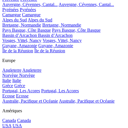
Auvergne, Cévennes, Cantal...
Auvergne, Cévennes, Cantal...
Pyrénées
Pyrénées
Camargue
Camargue
Alpes du Sud
Alpes du Sud
Bretagne, Normandie
Bretagne, Normandie
Pays Basque, Côte Basque
Pays Basque, Côte Basque
Bassin d’Arcachon
Bassin d’Arcachon
Vosges, Vittel, Nancy
Vosges, Vittel, Nancy
Guyane, Amazonie
Guyane, Amazonie
Île de la Réunion
Île de la Réunion
Europe
Angleterre
Angleterre
Norvège
Norvège
Italie
Italie
Grèce
Grèce
Portugal, Les Acores
Portugal, Les Acores
Ecosse
Ecosse
Australie, Pacifique et Océanie
Australie, Pacifique et Océanie
Amériques
Canada
Canada
USA
USA