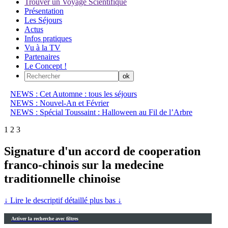
Trouver un Voyage Scientifique
Présentation
Les Séjours
Actus
Infos pratiques
Vu à la TV
Partenaires
Le Concept !
NEWS : Cet Automne : tous les séjours
NEWS : Nouvel-An et Février
NEWS : Spécial Toussaint : Halloween au Fil de l’Arbre
1
2
3
Signature d'un accord de cooperation
franco-chinois sur la medecine
traditionnelle chinoise
↓ Lire le descriptif détaillé plus bas ↓
Activer la recherche avec filtres