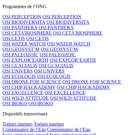
Programmes de l’ONG
OSI PERCEPTION
OSI PERCEPTION
OSI BIODIVERSITA
OSI BIODIVERSITA
OSI PANTHERA
OSI PANTHERA
OSI CETA’BIOSPHERE
OSI CETA’BIOSPHERE
OSI CETIS
OSI CETIS
OSI WATER WATCH
OSI WATER WATCH
OSI GEOSYST’M
OSI GEOSYST’M
OSI PALEOZOIC
OSI PALEOZOIC
OSI EXPLOR’EARTH
OSI EXPLOR’EARTH
OSI GLACIALIS
OSI GLACIALIS
OSI UNIVERS
OSI UNIVERS
OSI ECOLOGIS
OSI ECOLOGIS
OSI DRONE FOR SCIENCE
OSI DRONE FOR SCIENCE
OSI CHIP HACKADEMY
OSI CHIP HACKADEMY
OSI EXCELLENCE
OSI EXCELLENCE
OSI WILD ATTITUDE
OSI WILD ATTITUDE
OSI IROKO
OSI IROKO
Dispositifs transversaux
Tortues marines
Tortues marines
Connaissance de l’Eau
Connaissance de l’Eau
Suivi animal non invasif
Suivi animal non invasif