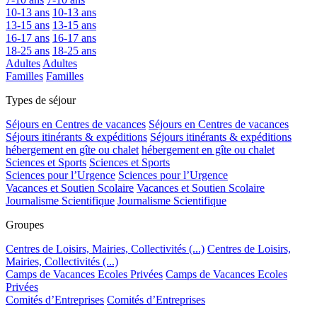
10-13 ans
10-13 ans
13-15 ans
13-15 ans
16-17 ans
16-17 ans
18-25 ans
18-25 ans
Adultes
Adultes
Familles
Familles
Types de séjour
Séjours en Centres de vacances
Séjours en Centres de vacances
Séjours itinérants & expéditions
Séjours itinérants & expéditions
hébergement en gîte ou chalet
hébergement en gîte ou chalet
Sciences et Sports
Sciences et Sports
Sciences pour l’Urgence
Sciences pour l’Urgence
Vacances et Soutien Scolaire
Vacances et Soutien Scolaire
Journalisme Scientifique
Journalisme Scientifique
Groupes
Centres de Loisirs, Mairies, Collectivités (...)
Centres de Loisirs,
Mairies, Collectivités (...)
Camps de Vacances Ecoles Privées
Camps de Vacances Ecoles
Privées
Comités d’Entreprises
Comités d’Entreprises