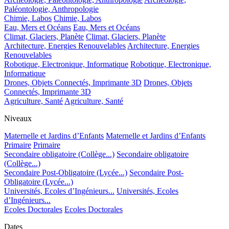
Paléontologie, Anthropologie
Chimie, Labos
Chimie, Labos
Eau, Mers et Océans
Eau, Mers et Océans
Climat, Glaciers, Planète
Climat, Glaciers, Planète
Architecture, Energies Renouvelables
Architecture, Energies
Renouvelables
Robotique, Electronique, Informatique
Robotique, Electronique,
Informatique
Drones, Objets Connectés, Imprimante 3D
Drones, Objets
Connectés, Imprimante 3D
Agriculture, Santé
Agriculture, Santé
Niveaux
Maternelle et Jardins d’Enfants
Maternelle et Jardins d’Enfants
Primaire
Primaire
Secondaire obligatoire (Collège...)
Secondaire obligatoire
(Collège...)
Secondaire Post-Obligatoire (Lycée...)
Secondaire Post-
Obligatoire (Lycée...)
Universités, Ecoles d’Ingénieurs...
Universités, Ecoles
d’Ingénieurs...
Ecoles Doctorales
Ecoles Doctorales
Dates