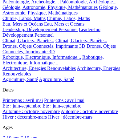
Paléontologie, Archéologie...
Paléontologie, Archéologie...
Géologie, Astronomie, Physique, Mathématiques
Géologie,
Astronomie, Physique, Mathématiques
Chimie, Labos, Maths
Chimie, Labos, Maths
Eau, Mers et Océans
Eau, Mers et Océans
Leadership, Développement Personnel
Leadership,
Développement Personnel
Climat, Glaciers, Planète...
Climat, Glaciers, Planète...
Drones, Objets Connectés, Imprimante 3D
Drones, Objets
Connectés, Imprimante 3D
Robotique, Electronique, Informatique...
Robotique,
Electronique, Informatique...
Architecture, Energies Renouvelables
Architecture, Energies
Renouvelables
Agriculture, Santé
Agriculture, Santé
Dates
Printemps : avril-mai
Printemps : avril-mai
Été : juin-septembre
Été : juin-septembre
Automne : octobre-novembre
Automne : octobre-novembre
Hiver : décembre-mars
Hiver : décembre-mars
Ages
7-10 ans
7-10 ans