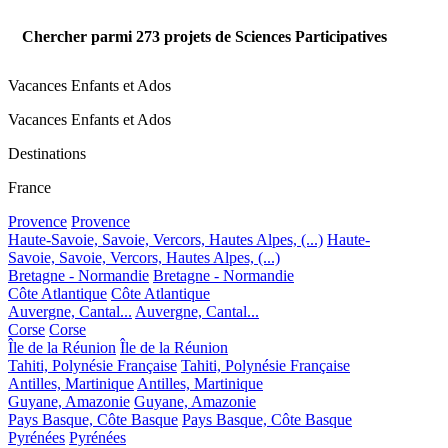
Chercher parmi
273
projets de Sciences Participatives
Vacances Enfants et Ados
Vacances Enfants et Ados
Destinations
France
Provence
Provence
Haute-Savoie, Savoie, Vercors, Hautes Alpes, (...)
Haute-
Savoie, Savoie, Vercors, Hautes Alpes, (...)
Bretagne - Normandie
Bretagne - Normandie
Côte Atlantique
Côte Atlantique
Auvergne, Cantal...
Auvergne, Cantal...
Corse
Corse
Île de la Réunion
Île de la Réunion
Tahiti, Polynésie Française
Tahiti, Polynésie Française
Antilles, Martinique
Antilles, Martinique
Guyane, Amazonie
Guyane, Amazonie
Pays Basque, Côte Basque
Pays Basque, Côte Basque
Pyrénées
Pyrénées