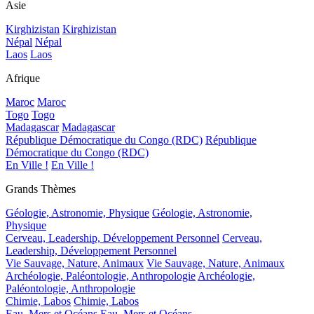
Asie
Kirghizistan
Kirghizistan
Népal
Népal
Laos
Laos
Afrique
Maroc
Maroc
Togo
Togo
Madagascar
Madagascar
République Démocratique du Congo (RDC)
République
Démocratique du Congo (RDC)
En Ville !
En Ville !
Grands Thèmes
Géologie, Astronomie, Physique
Géologie, Astronomie,
Physique
Cerveau, Leadership, Développement Personnel
Cerveau,
Leadership, Développement Personnel
Vie Sauvage, Nature, Animaux
Vie Sauvage, Nature, Animaux
Archéologie, Paléontologie, Anthropologie
Archéologie,
Paléontologie, Anthropologie
Chimie, Labos
Chimie, Labos
Eau, Mers et Océans
Eau, Mers et Océans