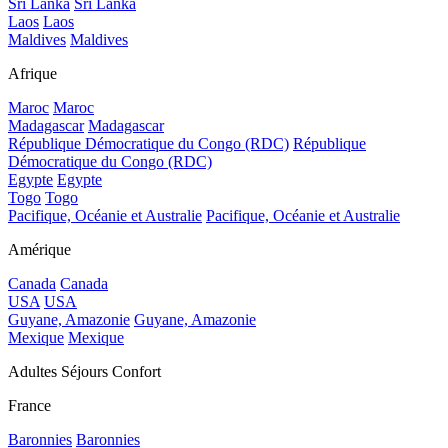
Sri Lanka
Sri Lanka
Laos
Laos
Maldives
Maldives
Afrique
Maroc
Maroc
Madagascar
Madagascar
République Démocratique du Congo (RDC)
République
Démocratique du Congo (RDC)
Egypte
Egypte
Togo
Togo
Pacifique, Océanie et Australie
Pacifique, Océanie et Australie
Amérique
Canada
Canada
USA
USA
Guyane, Amazonie
Guyane, Amazonie
Mexique
Mexique
Adultes Séjours Confort
France
Baronnies
Baronnies