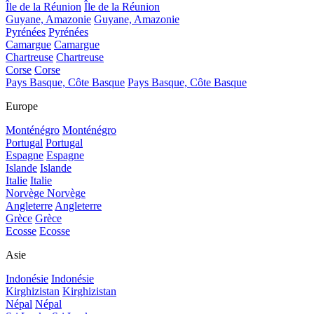
Île de la Réunion
Île de la Réunion
Guyane, Amazonie
Guyane, Amazonie
Pyrénées
Pyrénées
Camargue
Camargue
Chartreuse
Chartreuse
Corse
Corse
Pays Basque, Côte Basque
Pays Basque, Côte Basque
Europe
Monténégro
Monténégro
Portugal
Portugal
Espagne
Espagne
Islande
Islande
Italie
Italie
Norvège
Norvège
Angleterre
Angleterre
Grèce
Grèce
Ecosse
Ecosse
Asie
Indonésie
Indonésie
Kirghizistan
Kirghizistan
Népal
Népal