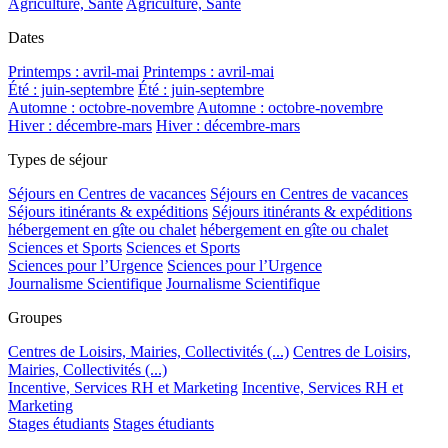
Agriculture, Santé
Agriculture, Santé
Dates
Printemps : avril-mai
Printemps : avril-mai
Été : juin-septembre
Été : juin-septembre
Automne : octobre-novembre
Automne : octobre-novembre
Hiver : décembre-mars
Hiver : décembre-mars
Types de séjour
Séjours en Centres de vacances
Séjours en Centres de vacances
Séjours itinérants & expéditions
Séjours itinérants & expéditions
hébergement en gîte ou chalet
hébergement en gîte ou chalet
Sciences et Sports
Sciences et Sports
Sciences pour l’Urgence
Sciences pour l’Urgence
Journalisme Scientifique
Journalisme Scientifique
Groupes
Centres de Loisirs, Mairies, Collectivités (...)
Centres de Loisirs,
Mairies, Collectivités (...)
Incentive, Services RH et Marketing
Incentive, Services RH et
Marketing
Stages étudiants
Stages étudiants