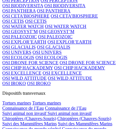
OSI PERCEPTION
OSI PERCEPTION
OSI BIODIVERSITA
OSI BIODIVERSITA
OSI PANTHERA
OSI PANTHERA
OSI CETA’BIOSPHERE
OSI CETA’BIOSPHERE
OSI CETIS
OSI CETIS
OSI WATER WATCH
OSI WATER WATCH
OSI GEOSYST’M
OSI GEOSYST’M
OSI PALEOZOIC
OSI PALEOZOIC
OSI EXPLOR’EARTH
OSI EXPLOR’EARTH
OSI GLACIALIS
OSI GLACIALIS
OSI UNIVERS
OSI UNIVERS
OSI ECOLOGIS
OSI ECOLOGIS
OSI DRONE FOR SCIENCE
OSI DRONE FOR SCIENCE
OSI CHIP HACKADEMY
OSI CHIP HACKADEMY
OSI EXCELLENCE
OSI EXCELLENCE
OSI WILD ATTITUDE
OSI WILD ATTITUDE
OSI IROKO
OSI IROKO
Dispositifs transversaux
Tortues marines
Tortues marines
Connaissance de l’Eau
Connaissance de l’Eau
Suivi animal non invasif
Suivi animal non invasif
Chiroptères (Chauves-Souris)
Chiroptères (Chauves-Souris)
Suivi des Mammifères Marins
Suivi des Mammifères Marins
Connaissance du monde végétal
Connaissance du monde