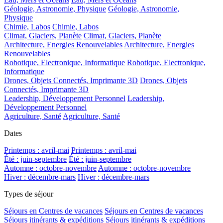
Géologie, Astronomie, Physique
Géologie, Astronomie,
Physique
Chimie, Labos
Chimie, Labos
Climat, Glaciers, Planète
Climat, Glaciers, Planète
Architecture, Energies Renouvelables
Architecture, Energies
Renouvelables
Robotique, Electronique, Informatique
Robotique, Electronique,
Informatique
Drones, Objets Connectés, Imprimante 3D
Drones, Objets
Connectés, Imprimante 3D
Leadership, Développement Personnel
Leadership,
Développement Personnel
Agriculture, Santé
Agriculture, Santé
Dates
Printemps : avril-mai
Printemps : avril-mai
Été : juin-septembre
Été : juin-septembre
Automne : octobre-novembre
Automne : octobre-novembre
Hiver : décembre-mars
Hiver : décembre-mars
Types de séjour
Séjours en Centres de vacances
Séjours en Centres de vacances
Séjours itinérants & expéditions
Séjours itinérants & expéditions