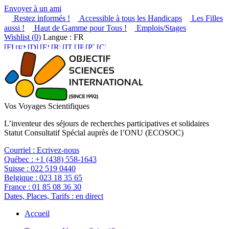
Envoyer à un ami
Restez informés !
Accessible à tous les Handicaps
Les Filles
aussi !
Haut de Gamme pour Tous !
Emplois/Stages
Wishlist (
0
)
Langue : FR
Vos Voyages Scientifiques
L’inventeur des séjours de recherches participatives et solidaires
Statut Consultatif Spécial auprès de l’ONU (ECOSOC)
Courriel :
Ecrivez-nous
Québec :
+1 (438) 558-1643
Suisse :
022 519 0440
Belgique :
023 18 35 65
France :
01 85 08 36 30
Dates, Places, Tarifs :
en direct
Accueil