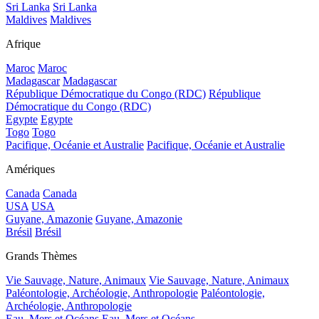
Sri Lanka
Sri Lanka
Maldives
Maldives
Afrique
Maroc
Maroc
Madagascar
Madagascar
République Démocratique du Congo (RDC)
République
Démocratique du Congo (RDC)
Egypte
Egypte
Togo
Togo
Pacifique, Océanie et Australie
Pacifique, Océanie et Australie
Amériques
Canada
Canada
USA
USA
Guyane, Amazonie
Guyane, Amazonie
Brésil
Brésil
Grands Thèmes
Vie Sauvage, Nature, Animaux
Vie Sauvage, Nature, Animaux
Paléontologie, Archéologie, Anthropologie
Paléontologie,
Archéologie, Anthropologie
Eau, Mers et Océans
Eau, Mers et Océans