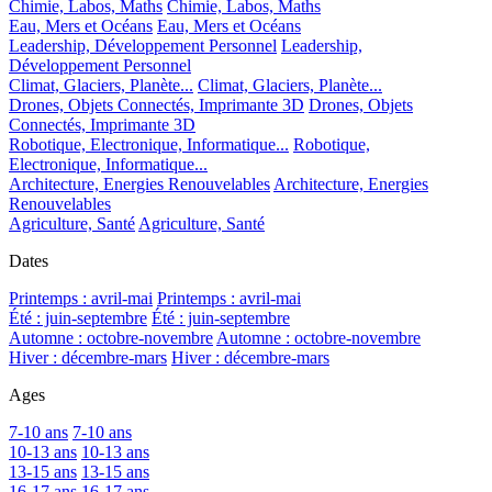
Chimie, Labos, Maths
Chimie, Labos, Maths
Eau, Mers et Océans
Eau, Mers et Océans
Leadership, Développement Personnel
Leadership,
Développement Personnel
Climat, Glaciers, Planète...
Climat, Glaciers, Planète...
Drones, Objets Connectés, Imprimante 3D
Drones, Objets
Connectés, Imprimante 3D
Robotique, Electronique, Informatique...
Robotique,
Electronique, Informatique...
Architecture, Energies Renouvelables
Architecture, Energies
Renouvelables
Agriculture, Santé
Agriculture, Santé
Dates
Printemps : avril-mai
Printemps : avril-mai
Été : juin-septembre
Été : juin-septembre
Automne : octobre-novembre
Automne : octobre-novembre
Hiver : décembre-mars
Hiver : décembre-mars
Ages
7-10 ans
7-10 ans
10-13 ans
10-13 ans
13-15 ans
13-15 ans
16-17 ans
16-17 ans