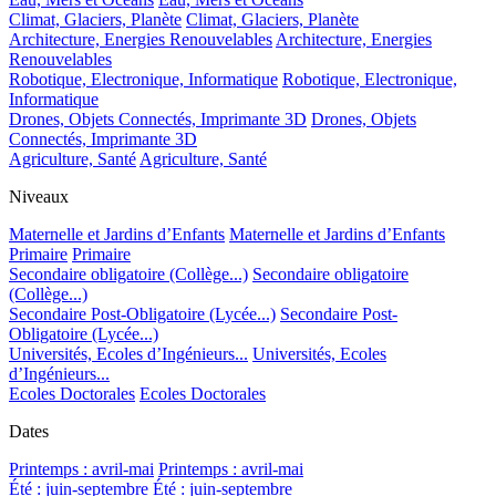
Climat, Glaciers, Planète
Climat, Glaciers, Planète
Architecture, Energies Renouvelables
Architecture, Energies
Renouvelables
Robotique, Electronique, Informatique
Robotique, Electronique,
Informatique
Drones, Objets Connectés, Imprimante 3D
Drones, Objets
Connectés, Imprimante 3D
Agriculture, Santé
Agriculture, Santé
Niveaux
Maternelle et Jardins d’Enfants
Maternelle et Jardins d’Enfants
Primaire
Primaire
Secondaire obligatoire (Collège...)
Secondaire obligatoire
(Collège...)
Secondaire Post-Obligatoire (Lycée...)
Secondaire Post-
Obligatoire (Lycée...)
Universités, Ecoles d’Ingénieurs...
Universités, Ecoles
d’Ingénieurs...
Ecoles Doctorales
Ecoles Doctorales
Dates
Printemps : avril-mai
Printemps : avril-mai
Été : juin-septembre
Été : juin-septembre