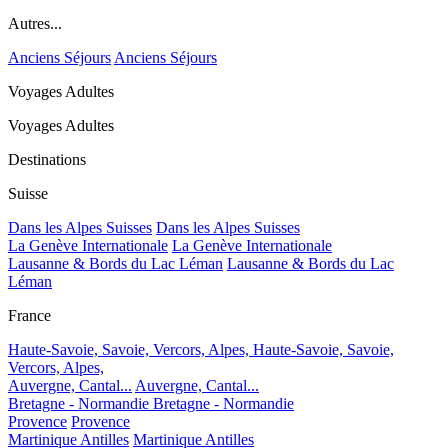
Autres...
Anciens Séjours
Anciens Séjours
Voyages Adultes
Voyages Adultes
Destinations
Suisse
Dans les Alpes Suisses
Dans les Alpes Suisses
La Genève Internationale
La Genève Internationale
Lausanne & Bords du Lac Léman
Lausanne & Bords du Lac
Léman
France
Haute-Savoie, Savoie, Vercors, Alpes,
Haute-Savoie, Savoie,
Vercors, Alpes,
Auvergne, Cantal...
Auvergne, Cantal...
Bretagne - Normandie
Bretagne - Normandie
Provence
Provence
Martinique Antilles
Martinique Antilles