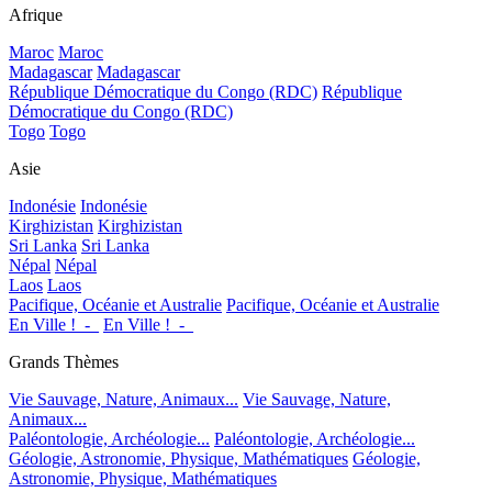
Afrique
Maroc
Maroc
Madagascar
Madagascar
République Démocratique du Congo (RDC)
République
Démocratique du Congo (RDC)
Togo
Togo
Asie
Indonésie
Indonésie
Kirghizistan
Kirghizistan
Sri Lanka
Sri Lanka
Népal
Népal
Laos
Laos
Pacifique, Océanie et Australie
Pacifique, Océanie et Australie
En Ville !_-_
En Ville !_-_
Grands Thèmes
Vie Sauvage, Nature, Animaux...
Vie Sauvage, Nature,
Animaux...
Paléontologie, Archéologie...
Paléontologie, Archéologie...
Géologie, Astronomie, Physique, Mathématiques
Géologie,
Astronomie, Physique, Mathématiques