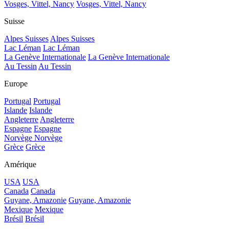
Vosges, Vittel, Nancy
Vosges, Vittel, Nancy
Suisse
Alpes Suisses
Alpes Suisses
Lac Léman
Lac Léman
La Genève Internationale
La Genève Internationale
Au Tessin
Au Tessin
Europe
Portugal
Portugal
Islande
Islande
Angleterre
Angleterre
Espagne
Espagne
Norvège
Norvège
Grèce
Grèce
Amérique
USA
USA
Canada
Canada
Guyane, Amazonie
Guyane, Amazonie
Mexique
Mexique
Brésil
Brésil