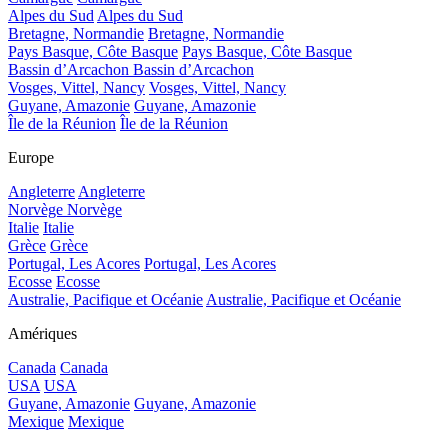
Alpes du Sud
Alpes du Sud
Bretagne, Normandie
Bretagne, Normandie
Pays Basque, Côte Basque
Pays Basque, Côte Basque
Bassin d’Arcachon
Bassin d’Arcachon
Vosges, Vittel, Nancy
Vosges, Vittel, Nancy
Guyane, Amazonie
Guyane, Amazonie
Île de la Réunion
Île de la Réunion
Europe
Angleterre
Angleterre
Norvège
Norvège
Italie
Italie
Grèce
Grèce
Portugal, Les Acores
Portugal, Les Acores
Ecosse
Ecosse
Australie, Pacifique et Océanie
Australie, Pacifique et Océanie
Amériques
Canada
Canada
USA
USA
Guyane, Amazonie
Guyane, Amazonie
Mexique
Mexique