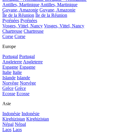
Antilles, Martinique
Antilles, Martinique
Guyane, Amazonie
Guyane, Amazonie
Île de la Réunion
Île de la Réunion
Pyrénées
Pyrénées
Vosges, Vittel, Nancy
Vosges, Vittel, Nancy
Chartreuse
Chartreuse
Corse
Corse
Europe
Portugal
Portugal
Angleterre
Angleterre
Espagne
Espagne
Italie
Italie
Islande
Islande
Norvège
Norvège
Grèce
Grèce
Ecosse
Ecosse
Asie
Indonésie
Indonésie
Kirghizistan
Kirghizistan
Népal
Népal
Laos
Laos