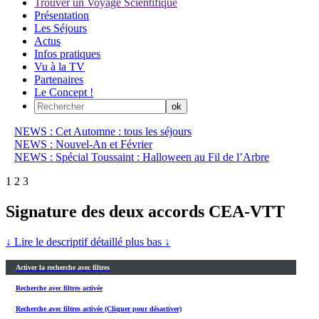
Trouver un Voyage Scientifique
Présentation
Les Séjours
Actus
Infos pratiques
Vu à la TV
Partenaires
Le Concept !
NEWS : Cet Automne : tous les séjours
NEWS : Nouvel-An et Février
NEWS : Spécial Toussaint : Halloween au Fil de l’Arbre
1
2
3
Signature des deux accords CEA-VTT
↓ Lire le descriptif détaillé plus bas ↓
Activer la recherche avec filtres
Recherche avec filtres activée
Recherche avec filtres activée (Cliquer pour désactiver)