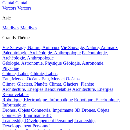
Cantal
Cantal
Vercors
Vercors
Asie
Maldives
Maldives
Grands Thèmes
Vie Sauvage, Nature, Animaux
Vie Sauvage, Nature, Animaux
Paléontologie, Archéologie, Anthropologie
Paléontologie,
Archéologie, Anthropologie
Géologie, Astronomie, Physique
Géologie, Astronomie,
Physique
Chimie, Labos
Chimie, Labos
Eau, Mers et Océans
Eau, Mers et Océans
Climat, Glaciers, Planète
Climat, Glaciers, Planète
Architecture, Energies Renouvelables
Architecture, Energies
Renouvelables
Robotique, Electronique, Informatique
Robotique, Electronique,
Informatique
Drones, Objets Connectés, Imprimante 3D
Drones, Objets
Connectés, Imprimante 3D
Leadership, Développement Personnel
Leadership,
Développement Personnel