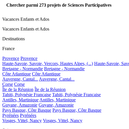
Chercher parmi
273
projets de Sciences Participatives
Vacances Enfants et Ados
Vacances Enfants et Ados
Destinations
France
Provence
Provence
Haute-Savoie, Savoie, Vercors, Hautes Alpes, (...)
Haute-Savoie, Savoi
Bretagne - Normandie
Bretagne - Normandie
Côte Atlantique
Côte Atlantique
Auvergne, Cantal...
Auvergne, Cantal...
Corse
Corse
Île de la Réunion
Île de la Réunion
Tahiti, Polynésie Française
Tahiti, Polynésie Française
Antilles, Martinique
Antilles, Martinique
Guyane, Amazonie
Guyane, Amazonie
Pays Basque, Côte Basque
Pays Basque, Côte Basque
Pyrénées
Pyrénées
Vosges, Vittel, Nancy
Vosges, Vittel, Nancy