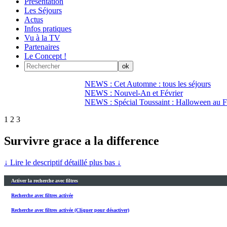
Présentation
Les Séjours
Actus
Infos pratiques
Vu à la TV
Partenaires
Le Concept !
NEWS : Cet Automne : tous les séjours
NEWS : Nouvel-An et Février
NEWS : Spécial Toussaint : Halloween au Fi
1
2
3
Survivre grace a la difference
↓ Lire le descriptif détaillé plus bas ↓
Activer la recherche avec filtres
Recherche avec filtres activée
Recherche avec filtres activée (Cliquer pour désactiver)