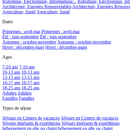
Robotique, Electronique, Informatique...
Robotique, Electronique, Inf
Architecture, Energies Renouvelables
Architecture, Energies Renouve
Agriculture, Santé
Agriculture, Santé
Dates
Printemps : avril-mai
Printemps : avril-mai
Été : juin-septembre
Été : juin-septembre
Automne : octobre-novembre
Automne : octobre-novembre
Hiver : décembre-mars
Hiver : décembre-mars
Ages
7-10 ans
7-10 ans
10-13 ans
10-13 ans
13-15 ans
13-15 ans
16-17 ans
16-17 ans
18-25 ans
18-25 ans
Adultes
Adultes
Familles
Familles
Types de séjour
Séjours en Centres de vacances
Séjours en Centres de vacances
Séjours itinérants & expéditions
Séjours itinérants & expéditions
hébergement en gîte ou chalet
hébergement en gîte ou chalet