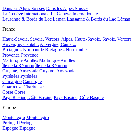
Dans les Alpes Suisses
Dans les Alpes Suisses
La Genève Internationale
La Genève Internationale
Lausanne & Bords du Lac Léman
Lausanne & Bords du Lac Léman
France
Haute-Savoie, Savoie, Vercors, Alpes,
Haute-Savoie, Savoie, Vercors
Auvergne, Cantal...
Auvergne, Cantal...
Bretagne - Normandie
Bretagne - Normandie
Provence
Provence
Martinique Antilles
Martinique Antilles
Île de la Réunion
Île de la Réunion
Guyane, Amazonie
Guyane, Amazonie
Pyrénées
Pyrénées
Camargue
Camargue
Chartreuse
Chartreuse
Corse
Corse
Pays Basque, Côte Basque
Pays Basque, Côte Basque
Europe
Monténégro
Monténégro
Portugal
Portugal
Espagne
Espagne