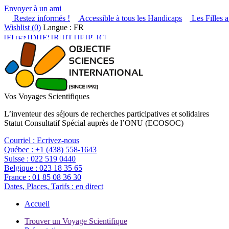
Envoyer à un ami
Restez informés !
Accessible à tous les Handicaps
Les Filles a
Wishlist (
0
)
Langue : FR
Vos Voyages Scientifiques
L’inventeur des séjours de recherches participatives et solidaires
Statut Consultatif Spécial auprès de l’ONU (ECOSOC)
Courriel :
Ecrivez-nous
Québec :
+1 (438) 558-1643
Suisse :
022 519 0440
Belgique :
023 18 35 65
France :
01 85 08 36 30
Dates, Places, Tarifs :
en direct
Accueil
Trouver un Voyage Scientifique