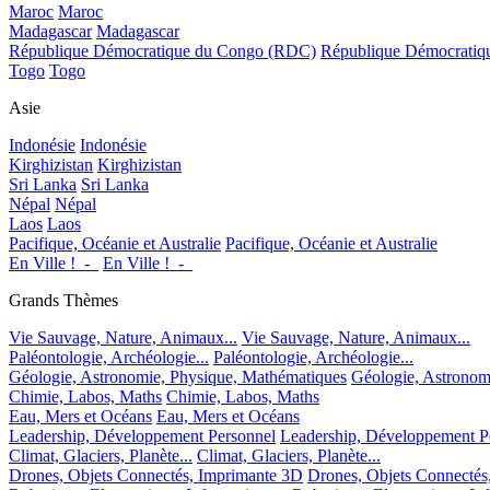
Maroc
Maroc
Madagascar
Madagascar
République Démocratique du Congo (RDC)
République Démocrati
Togo
Togo
Asie
Indonésie
Indonésie
Kirghizistan
Kirghizistan
Sri Lanka
Sri Lanka
Népal
Népal
Laos
Laos
Pacifique, Océanie et Australie
Pacifique, Océanie et Australie
En Ville !_-_
En Ville !_-_
Grands Thèmes
Vie Sauvage, Nature, Animaux...
Vie Sauvage, Nature, Animaux...
Paléontologie, Archéologie...
Paléontologie, Archéologie...
Géologie, Astronomie, Physique, Mathématiques
Géologie, Astronom
Chimie, Labos, Maths
Chimie, Labos, Maths
Eau, Mers et Océans
Eau, Mers et Océans
Leadership, Développement Personnel
Leadership, Développement P
Climat, Glaciers, Planète...
Climat, Glaciers, Planète...
Drones, Objets Connectés, Imprimante 3D
Drones, Objets Connectés