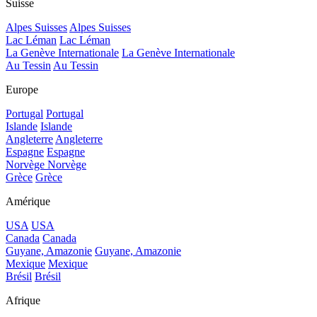
Suisse
Alpes Suisses
Alpes Suisses
Lac Léman
Lac Léman
La Genève Internationale
La Genève Internationale
Au Tessin
Au Tessin
Europe
Portugal
Portugal
Islande
Islande
Angleterre
Angleterre
Espagne
Espagne
Norvège
Norvège
Grèce
Grèce
Amérique
USA
USA
Canada
Canada
Guyane, Amazonie
Guyane, Amazonie
Mexique
Mexique
Brésil
Brésil
Afrique