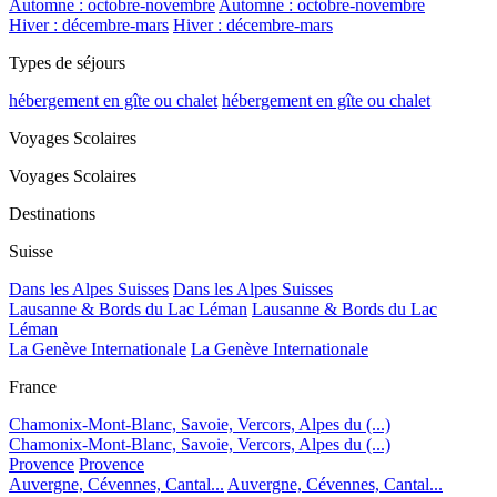
Automne : octobre-novembre
Automne : octobre-novembre
Hiver : décembre-mars
Hiver : décembre-mars
Types de séjours
hébergement en gîte ou chalet
hébergement en gîte ou chalet
Voyages Scolaires
Voyages Scolaires
Destinations
Suisse
Dans les Alpes Suisses
Dans les Alpes Suisses
Lausanne & Bords du Lac Léman
Lausanne & Bords du Lac
Léman
La Genève Internationale
La Genève Internationale
France
Chamonix-Mont-Blanc, Savoie, Vercors, Alpes du (...)
Chamonix-Mont-Blanc, Savoie, Vercors, Alpes du (...)
Provence
Provence
Auvergne, Cévennes, Cantal...
Auvergne, Cévennes, Cantal...