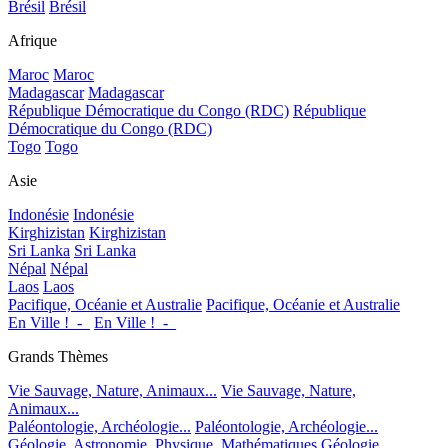
Brésil
Brésil
Afrique
Maroc
Maroc
Madagascar
Madagascar
République Démocratique du Congo (RDC)
République
Démocratique du Congo (RDC)
Togo
Togo
Asie
Indonésie
Indonésie
Kirghizistan
Kirghizistan
Sri Lanka
Sri Lanka
Népal
Népal
Laos
Laos
Pacifique, Océanie et Australie
Pacifique, Océanie et Australie
En Ville !_-_
En Ville !_-_
Grands Thèmes
Vie Sauvage, Nature, Animaux...
Vie Sauvage, Nature,
Animaux...
Paléontologie, Archéologie...
Paléontologie, Archéologie...
Géologie, Astronomie, Physique, Mathématiques
Géologie,