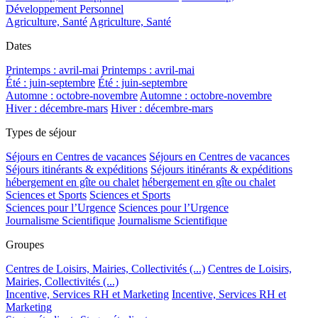
Développement Personnel
Agriculture, Santé
Agriculture, Santé
Dates
Printemps : avril-mai
Printemps : avril-mai
Été : juin-septembre
Été : juin-septembre
Automne : octobre-novembre
Automne : octobre-novembre
Hiver : décembre-mars
Hiver : décembre-mars
Types de séjour
Séjours en Centres de vacances
Séjours en Centres de vacances
Séjours itinérants & expéditions
Séjours itinérants & expéditions
hébergement en gîte ou chalet
hébergement en gîte ou chalet
Sciences et Sports
Sciences et Sports
Sciences pour l’Urgence
Sciences pour l’Urgence
Journalisme Scientifique
Journalisme Scientifique
Groupes
Centres de Loisirs, Mairies, Collectivités (...)
Centres de Loisirs,
Mairies, Collectivités (...)
Incentive, Services RH et Marketing
Incentive, Services RH et
Marketing