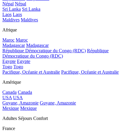
Népal
Népal
Sri Lanka
Sri Lanka
Laos
Laos
Maldives
Maldives
Afrique
Maroc
Maroc
Madagascar
Madagascar
République Démocratique du Congo (RDC)
République
Démocratique du Congo (RDC)
Egypte
Egypte
Togo
Togo
Pacifique, Océanie et Australie
Pacifique, Océanie et Australie
Amérique
Canada
Canada
USA
USA
Guyane, Amazonie
Guyane, Amazonie
Mexique
Mexique
Adultes Séjours Confort
France