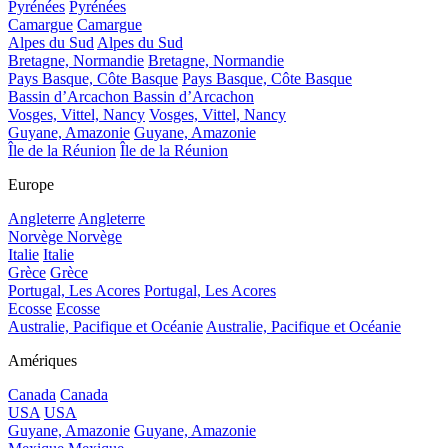
Pyrénées
Pyrénées
Camargue
Camargue
Alpes du Sud
Alpes du Sud
Bretagne, Normandie
Bretagne, Normandie
Pays Basque, Côte Basque
Pays Basque, Côte Basque
Bassin d’Arcachon
Bassin d’Arcachon
Vosges, Vittel, Nancy
Vosges, Vittel, Nancy
Guyane, Amazonie
Guyane, Amazonie
Île de la Réunion
Île de la Réunion
Europe
Angleterre
Angleterre
Norvège
Norvège
Italie
Italie
Grèce
Grèce
Portugal, Les Acores
Portugal, Les Acores
Ecosse
Ecosse
Australie, Pacifique et Océanie
Australie, Pacifique et Océanie
Amériques
Canada
Canada
USA
USA
Guyane, Amazonie
Guyane, Amazonie