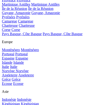
Provence
Provence
Martinique Antilles
Martinique Antilles
Île de la Réunion
Île de la Réunion
Guyane, Amazonie
Guyane, Amazonie
Pyrénées
Pyrénées
Camargue
Camargue
Chartreuse
Chartreuse
Corse
Corse
Pays Basque, Côte Basque
Pays Basque, Côte Basque
Europe
Monténégro
Monténégro
Portugal
Portugal
Espagne
Espagne
Islande
Islande
Italie
Italie
Norvège
Norvège
Angleterre
Angleterre
Grèce
Grèce
Ecosse
Ecosse
Asie
Indonésie
Indonésie
Kirghizistan
Kirghizistan