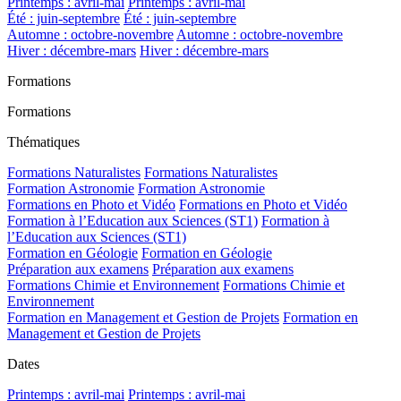
Printemps : avril-mai
Printemps : avril-mai
Été : juin-septembre
Été : juin-septembre
Automne : octobre-novembre
Automne : octobre-novembre
Hiver : décembre-mars
Hiver : décembre-mars
Formations
Formations
Thématiques
Formations Naturalistes
Formations Naturalistes
Formation Astronomie
Formation Astronomie
Formations en Photo et Vidéo
Formations en Photo et Vidéo
Formation à l’Education aux Sciences (ST1)
Formation à
l’Education aux Sciences (ST1)
Formation en Géologie
Formation en Géologie
Préparation aux examens
Préparation aux examens
Formations Chimie et Environnement
Formations Chimie et
Environnement
Formation en Management et Gestion de Projets
Formation en
Management et Gestion de Projets
Dates
Printemps : avril-mai
Printemps : avril-mai