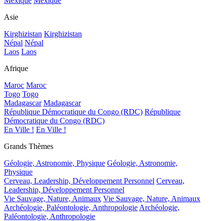
Mexique
Mexique
Asie
Kirghizistan
Kirghizistan
Népal
Népal
Laos
Laos
Afrique
Maroc
Maroc
Togo
Togo
Madagascar
Madagascar
République Démocratique du Congo (RDC)
République
Démocratique du Congo (RDC)
En Ville !
En Ville !
Grands Thèmes
Géologie, Astronomie, Physique
Géologie, Astronomie,
Physique
Cerveau, Leadership, Développement Personnel
Cerveau,
Leadership, Développement Personnel
Vie Sauvage, Nature, Animaux
Vie Sauvage, Nature, Animaux
Archéologie, Paléontologie, Anthropologie
Archéologie,
Paléontologie, Anthropologie