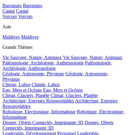
Baronnies
Baronnies
Cantal
Cantal
Vercors
Vercors
Asie
Maldives
Maldives
Grands Thèmes
Vie Sauvage, Nature, Animaux
Vie Sauvage, Nature, Animaux
Paléontologie, Archéologie, Anthropologie
Paléontologie,
Archéologie, Anthropologie
Géologie, Astronomie, Physique
Géologie, Astronomie,
Physique
Chimie, Labos
Chimie, Labos
Eau, Mers et Océans
Eau, Mers et Océans
Climat, Glaciers, Planète
Climat, Glaciers, Planète
Architecture, Energies Renouvelables
Architecture, Energies
Renouvelables
Robotique, Electronique, Informatique
Robotique, Electronique,
Informatique
Drones, Objets Connectés, Imprimante 3D
Drones, Objets
Connectés, Imprimante 3D
Leadership, Développement Personnel
Leadership,