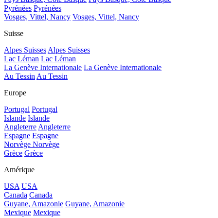
Pyrénées
Pyrénées
Vosges, Vittel, Nancy
Vosges, Vittel, Nancy
Suisse
Alpes Suisses
Alpes Suisses
Lac Léman
Lac Léman
La Genève Internationale
La Genève Internationale
Au Tessin
Au Tessin
Europe
Portugal
Portugal
Islande
Islande
Angleterre
Angleterre
Espagne
Espagne
Norvège
Norvège
Grèce
Grèce
Amérique
USA
USA
Canada
Canada
Guyane, Amazonie
Guyane, Amazonie
Mexique
Mexique