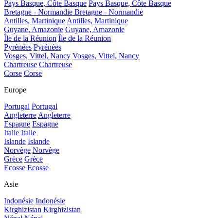
Pays Basque, Côte Basque
Pays Basque, Côte Basque
Bretagne - Normandie
Bretagne - Normandie
Antilles, Martinique
Antilles, Martinique
Guyane, Amazonie
Guyane, Amazonie
Île de la Réunion
Île de la Réunion
Pyrénées
Pyrénées
Vosges, Vittel, Nancy
Vosges, Vittel, Nancy
Chartreuse
Chartreuse
Corse
Corse
Europe
Portugal
Portugal
Angleterre
Angleterre
Espagne
Espagne
Italie
Italie
Islande
Islande
Norvège
Norvège
Grèce
Grèce
Ecosse
Ecosse
Asie
Indonésie
Indonésie
Kirghizistan
Kirghizistan