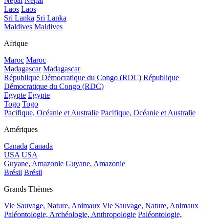
Népal
Népal
Laos
Laos
Sri Lanka
Sri Lanka
Maldives
Maldives
Afrique
Maroc
Maroc
Madagascar
Madagascar
République Démocratique du Congo (RDC)
République
Démocratique du Congo (RDC)
Egypte
Egypte
Togo
Togo
Pacifique, Océanie et Australie
Pacifique, Océanie et Australie
Amériques
Canada
Canada
USA
USA
Guyane, Amazonie
Guyane, Amazonie
Brésil
Brésil
Grands Thèmes
Vie Sauvage, Nature, Animaux
Vie Sauvage, Nature, Animaux
Paléontologie, Archéologie, Anthropologie
Paléontologie,