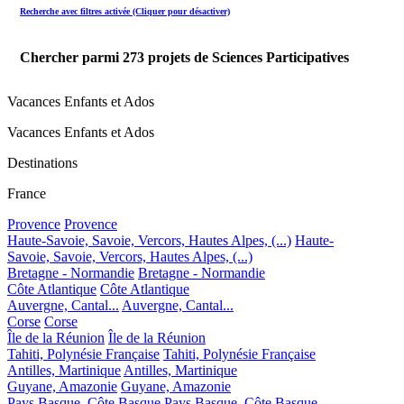
Recherche avec filtres activée (Cliquer pour désactiver)
Chercher parmi
273
projets de Sciences Participatives
Vacances Enfants et Ados
Vacances Enfants et Ados
Destinations
France
Provence
Provence
Haute-Savoie, Savoie, Vercors, Hautes Alpes, (...)
Haute-
Savoie, Savoie, Vercors, Hautes Alpes, (...)
Bretagne - Normandie
Bretagne - Normandie
Côte Atlantique
Côte Atlantique
Auvergne, Cantal...
Auvergne, Cantal...
Corse
Corse
Île de la Réunion
Île de la Réunion
Tahiti, Polynésie Française
Tahiti, Polynésie Française
Antilles, Martinique
Antilles, Martinique
Guyane, Amazonie
Guyane, Amazonie
Pays Basque, Côte Basque
Pays Basque, Côte Basque