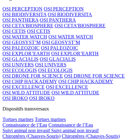
OSI PERCEPTION
OSI PERCEPTION
OSI BIODIVERSITA
OSI BIODIVERSITA
OSI PANTHERA
OSI PANTHERA
OSI CETA’BIOSPHERE
OSI CETA’BIOSPHERE
OSI CETIS
OSI CETIS
OSI WATER WATCH
OSI WATER WATCH
OSI GEOSYST’M
OSI GEOSYST’M
OSI PALEOZOIC
OSI PALEOZOIC
OSI EXPLOR’EARTH
OSI EXPLOR’EARTH
OSI GLACIALIS
OSI GLACIALIS
OSI UNIVERS
OSI UNIVERS
OSI ECOLOGIS
OSI ECOLOGIS
OSI DRONE FOR SCIENCE
OSI DRONE FOR SCIENCE
OSI CHIP HACKADEMY
OSI CHIP HACKADEMY
OSI EXCELLENCE
OSI EXCELLENCE
OSI WILD ATTITUDE
OSI WILD ATTITUDE
OSI IROKO
OSI IROKO
Dispositifs transversaux
Tortues marines
Tortues marines
Connaissance de l’Eau
Connaissance de l’Eau
Suivi animal non invasif
Suivi animal non invasif
Chiroptères (Chauves-Souris)
Chiroptères (Chauves-Souris)