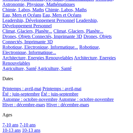
Astronomie, Physique, Mathématiques
Chimie, Labos, Maths
Chimie, Labos, Maths
Eau, Mers et Océans
Eau, Mers et Océans
Leadership, Développement Personnel
Leadership,
Développement Personnel
Climat, Glaciers, Planète...
Climat, Glaciers, Planète...
Drones, Objets Connectés, Imprimante 3D
Drones, Objets
Connectés, Imprimante 3D
Robotique, Electronique, Informatique...
Robotique,
Electronique, Informatique...
Architecture, Energies Renouvelables
Architecture, Energies
Renouvelables
Agriculture, Santé
Agriculture, Santé
Dates
Printemps : avril-mai
Printemps : avril-mai
Été : juin-septembre
Été : juin-septembre
Automne : octobre-novembre
Automne : octobre-novembre
Hiver : décembre-mars
Hiver : décembre-mars
Ages
7-10 ans
7-10 ans
10-13 ans
10-13 ans