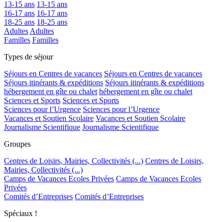
13-15 ans
13-15 ans
16-17 ans
16-17 ans
18-25 ans
18-25 ans
Adultes
Adultes
Familles
Familles
Types de séjour
Séjours en Centres de vacances
Séjours en Centres de vacances
Séjours itinérants & expéditions
Séjours itinérants & expéditions
hébergement en gîte ou chalet
hébergement en gîte ou chalet
Sciences et Sports
Sciences et Sports
Sciences pour l’Urgence
Sciences pour l’Urgence
Vacances et Soutien Scolaire
Vacances et Soutien Scolaire
Journalisme Scientifique
Journalisme Scientifique
Groupes
Centres de Loisirs, Mairies, Collectivités (...)
Centres de Loisirs,
Mairies, Collectivités (...)
Camps de Vacances Ecoles Privées
Camps de Vacances Ecoles
Privées
Comités d’Entreprises
Comités d’Entreprises
Spéciaux !