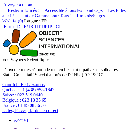
Envoyer à un ami
Restez informés !
Accessible à tous les Handicaps
Les Filles
aussi !
Haut de Gamme pour Tous !
Emplois/Stages
Wishlist (
0
)
Langue : FR
Vos Voyages Scientifiques
L’inventeur des séjours de recherches participatives et solidaires
Statut Consultatif Spécial auprès de l’ONU (ECOSOC)
Courriel :
Ecrivez-nous
Québec :
+1 (438) 558-1643
Suisse :
022 519 0440
Belgique :
023 18 35 65
France :
01 85 08 36 30
Dates, Places, Tarifs :
en direct
Accueil