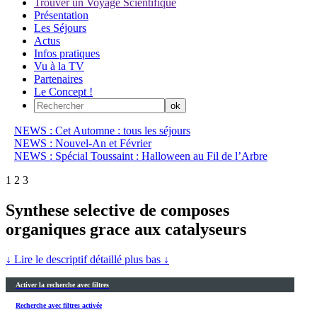
Trouver un Voyage Scientifique
Présentation
Les Séjours
Actus
Infos pratiques
Vu à la TV
Partenaires
Le Concept !
NEWS : Cet Automne : tous les séjours
NEWS : Nouvel-An et Février
NEWS : Spécial Toussaint : Halloween au Fil de l’Arbre
1
2
3
Synthese selective de composes
organiques grace aux catalyseurs
↓ Lire le descriptif détaillé plus bas ↓
Activer la recherche avec filtres
Recherche avec filtres activée