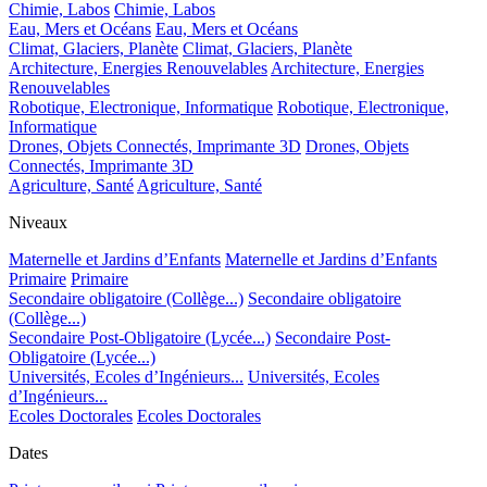
Chimie, Labos
Chimie, Labos
Eau, Mers et Océans
Eau, Mers et Océans
Climat, Glaciers, Planète
Climat, Glaciers, Planète
Architecture, Energies Renouvelables
Architecture, Energies
Renouvelables
Robotique, Electronique, Informatique
Robotique, Electronique,
Informatique
Drones, Objets Connectés, Imprimante 3D
Drones, Objets
Connectés, Imprimante 3D
Agriculture, Santé
Agriculture, Santé
Niveaux
Maternelle et Jardins d’Enfants
Maternelle et Jardins d’Enfants
Primaire
Primaire
Secondaire obligatoire (Collège...)
Secondaire obligatoire
(Collège...)
Secondaire Post-Obligatoire (Lycée...)
Secondaire Post-
Obligatoire (Lycée...)
Universités, Ecoles d’Ingénieurs...
Universités, Ecoles
d’Ingénieurs...
Ecoles Doctorales
Ecoles Doctorales
Dates