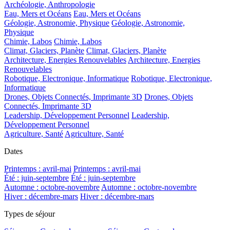
Archéologie, Anthropologie
Eau, Mers et Océans
Eau, Mers et Océans
Géologie, Astronomie, Physique
Géologie, Astronomie,
Physique
Chimie, Labos
Chimie, Labos
Climat, Glaciers, Planète
Climat, Glaciers, Planète
Architecture, Energies Renouvelables
Architecture, Energies
Renouvelables
Robotique, Electronique, Informatique
Robotique, Electronique,
Informatique
Drones, Objets Connectés, Imprimante 3D
Drones, Objets
Connectés, Imprimante 3D
Leadership, Développement Personnel
Leadership,
Développement Personnel
Agriculture, Santé
Agriculture, Santé
Dates
Printemps : avril-mai
Printemps : avril-mai
Été : juin-septembre
Été : juin-septembre
Automne : octobre-novembre
Automne : octobre-novembre
Hiver : décembre-mars
Hiver : décembre-mars
Types de séjour