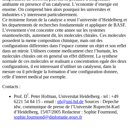
ambiante en presence d’un catalyseur. L’economie d’energie est
enorme. On comprend bien alors pourquoi les universites et
industries s’y interessent particulierement.
Ce troisieme forum de la catalyse a reuni l’universite d’Heidelberg et
les departements de recherches fondamentale et appliquee de BASF.
L’evenement s’est concentre cette annee sur les systemes
enantioselectifs, autrement dit, les molecules chirales. Ces molecules
possedent la meme composition chimique, mais ont des
configurations differentes dans l’espace comme un objet et son reflet
dans un miroir. Utilisees comme medicament chez l’humain, les
molecules chirales ont en general un effet different. La synthese
normale de ces molecules se realisant a concentration egale des deux
configurations, il est interessant d’utiliser un catalyseur, dans la
mesure ou il privilegie la formation d’une configuration donnee,
celle d’interet medical par exemple.
Contacts :
r
Prof. D
. Peter Hofman, Universitat Heidelberg - tel : +49
6221 54 84 15 - email :
ph
@
uni-hd.de
Sources : Depeche
idw, communique de presse de l’Universite Ruprecht-Karl
d’Heidelberg, 15/07/2005 Redacteur : Sophie Fourmond,
sophie.fourmond
@
diplomatie.gouv.fr