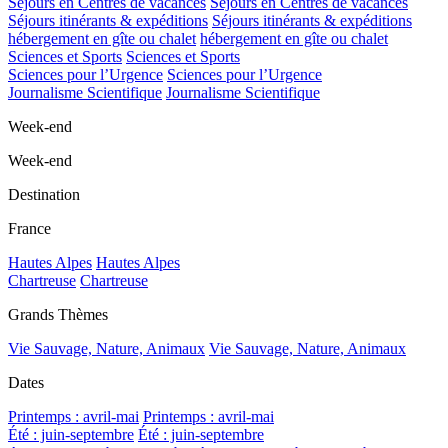
Séjours en Centres de vacances
Séjours en Centres de vacances
Séjours itinérants & expéditions
Séjours itinérants & expéditions
hébergement en gîte ou chalet
hébergement en gîte ou chalet
Sciences et Sports
Sciences et Sports
Sciences pour l’Urgence
Sciences pour l’Urgence
Journalisme Scientifique
Journalisme Scientifique
Week-end
Week-end
Destination
France
Hautes Alpes
Hautes Alpes
Chartreuse
Chartreuse
Grands Thèmes
Vie Sauvage, Nature, Animaux
Vie Sauvage, Nature, Animaux
Dates
Printemps : avril-mai
Printemps : avril-mai
Été : juin-septembre
Été : juin-septembre