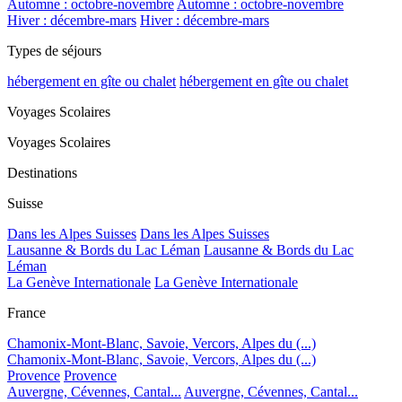
Automne : octobre-novembre
Automne : octobre-novembre
Hiver : décembre-mars
Hiver : décembre-mars
Types de séjours
hébergement en gîte ou chalet
hébergement en gîte ou chalet
Voyages Scolaires
Voyages Scolaires
Destinations
Suisse
Dans les Alpes Suisses
Dans les Alpes Suisses
Lausanne & Bords du Lac Léman
Lausanne & Bords du Lac
Léman
La Genève Internationale
La Genève Internationale
France
Chamonix-Mont-Blanc, Savoie, Vercors, Alpes du (...)
Chamonix-Mont-Blanc, Savoie, Vercors, Alpes du (...)
Provence
Provence
Auvergne, Cévennes, Cantal...
Auvergne, Cévennes, Cantal...