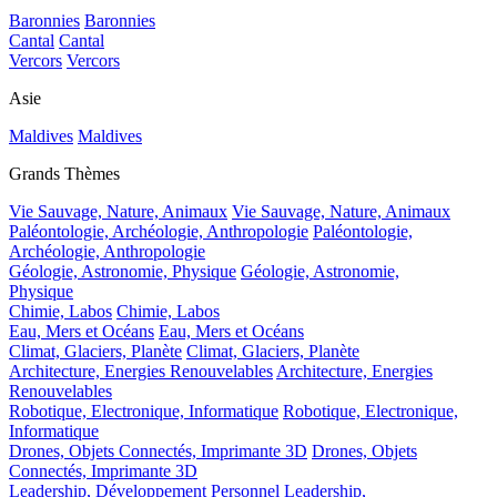
Baronnies
Baronnies
Cantal
Cantal
Vercors
Vercors
Asie
Maldives
Maldives
Grands Thèmes
Vie Sauvage, Nature, Animaux
Vie Sauvage, Nature, Animaux
Paléontologie, Archéologie, Anthropologie
Paléontologie,
Archéologie, Anthropologie
Géologie, Astronomie, Physique
Géologie, Astronomie,
Physique
Chimie, Labos
Chimie, Labos
Eau, Mers et Océans
Eau, Mers et Océans
Climat, Glaciers, Planète
Climat, Glaciers, Planète
Architecture, Energies Renouvelables
Architecture, Energies
Renouvelables
Robotique, Electronique, Informatique
Robotique, Electronique,
Informatique
Drones, Objets Connectés, Imprimante 3D
Drones, Objets
Connectés, Imprimante 3D
Leadership, Développement Personnel
Leadership,