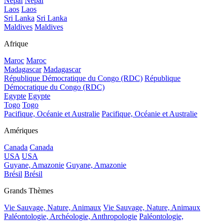
Népal
Népal
Laos
Laos
Sri Lanka
Sri Lanka
Maldives
Maldives
Afrique
Maroc
Maroc
Madagascar
Madagascar
République Démocratique du Congo (RDC)
République
Démocratique du Congo (RDC)
Egypte
Egypte
Togo
Togo
Pacifique, Océanie et Australie
Pacifique, Océanie et Australie
Amériques
Canada
Canada
USA
USA
Guyane, Amazonie
Guyane, Amazonie
Brésil
Brésil
Grands Thèmes
Vie Sauvage, Nature, Animaux
Vie Sauvage, Nature, Animaux
Paléontologie, Archéologie, Anthropologie
Paléontologie,