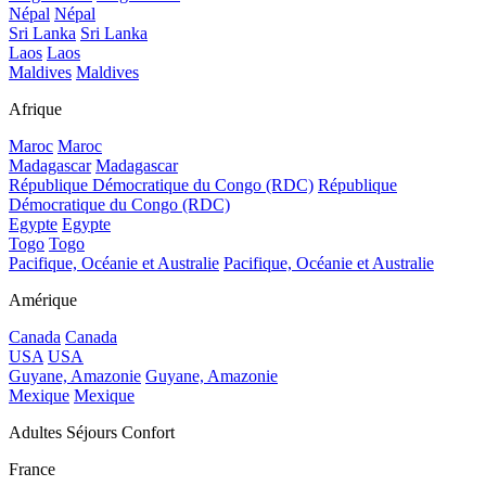
Népal
Népal
Sri Lanka
Sri Lanka
Laos
Laos
Maldives
Maldives
Afrique
Maroc
Maroc
Madagascar
Madagascar
République Démocratique du Congo (RDC)
République
Démocratique du Congo (RDC)
Egypte
Egypte
Togo
Togo
Pacifique, Océanie et Australie
Pacifique, Océanie et Australie
Amérique
Canada
Canada
USA
USA
Guyane, Amazonie
Guyane, Amazonie
Mexique
Mexique
Adultes Séjours Confort
France