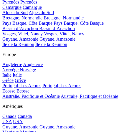
Pyrénées
Pyrénées
Camargue
Camargue
Alpes du Sud
Alpes du Sud
Bretagne, Normandie
Bretagne, Normandie
Pays Basque, Côte Basque
Pays Basque, Côte Basque
Bassin d’Arcachon
Bassin d’Arcachon
Vosges, Vittel, Nancy
Vosges, Vittel, Nancy
Guyane, Amazonie
Guyane, Amazonie
Île de la Réunion
Île de la Réunion
Europe
Angleterre
Angleterre
Norvège
Norvège
Italie
Italie
Grèce
Grèce
Portugal, Les Acores
Portugal, Les Acores
Ecosse
Ecosse
Australie, Pacifique et Océanie
Australie, Pacifique et Océanie
Amériques
Canada
Canada
USA
USA
Guyane, Amazonie
Guyane, Amazonie