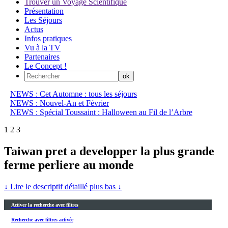
Trouver un Voyage Scientifique
Présentation
Les Séjours
Actus
Infos pratiques
Vu à la TV
Partenaires
Le Concept !
NEWS : Cet Automne : tous les séjours
NEWS : Nouvel-An et Février
NEWS : Spécial Toussaint : Halloween au Fil de l’Arbre
1
2
3
Taiwan pret a developper la plus grande
ferme perliere au monde
↓ Lire le descriptif détaillé plus bas ↓
Activer la recherche avec filtres
Recherche avec filtres activée