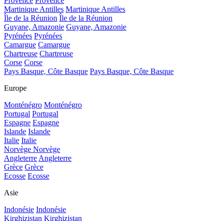
Provence
Provence
Martinique Antilles
Martinique Antilles
Île de la Réunion
Île de la Réunion
Guyane, Amazonie
Guyane, Amazonie
Pyrénées
Pyrénées
Camargue
Camargue
Chartreuse
Chartreuse
Corse
Corse
Pays Basque, Côte Basque
Pays Basque, Côte Basque
Europe
Monténégro
Monténégro
Portugal
Portugal
Espagne
Espagne
Islande
Islande
Italie
Italie
Norvège
Norvège
Angleterre
Angleterre
Grèce
Grèce
Ecosse
Ecosse
Asie
Indonésie
Indonésie
Kirghizistan
Kirghizistan