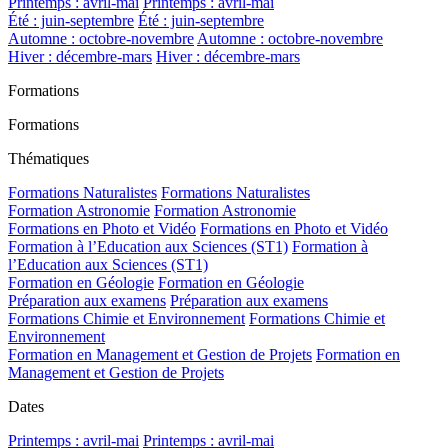
Printemps : avril-mai
Printemps : avril-mai
Été : juin-septembre
Été : juin-septembre
Automne : octobre-novembre
Automne : octobre-novembre
Hiver : décembre-mars
Hiver : décembre-mars
Formations
Formations
Thématiques
Formations Naturalistes
Formations Naturalistes
Formation Astronomie
Formation Astronomie
Formations en Photo et Vidéo
Formations en Photo et Vidéo
Formation à l’Education aux Sciences (ST1)
Formation à
l’Education aux Sciences (ST1)
Formation en Géologie
Formation en Géologie
Préparation aux examens
Préparation aux examens
Formations Chimie et Environnement
Formations Chimie et
Environnement
Formation en Management et Gestion de Projets
Formation en
Management et Gestion de Projets
Dates
Printemps : avril-mai
Printemps : avril-mai