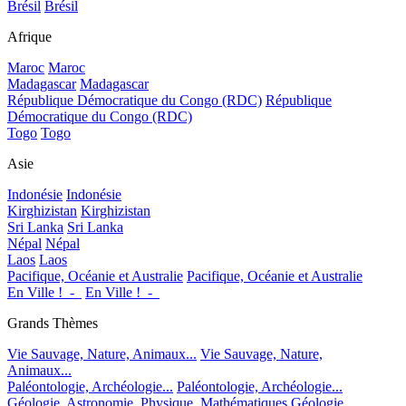
Brésil
Brésil
Afrique
Maroc
Maroc
Madagascar
Madagascar
République Démocratique du Congo (RDC)
République
Démocratique du Congo (RDC)
Togo
Togo
Asie
Indonésie
Indonésie
Kirghizistan
Kirghizistan
Sri Lanka
Sri Lanka
Népal
Népal
Laos
Laos
Pacifique, Océanie et Australie
Pacifique, Océanie et Australie
En Ville !_-_
En Ville !_-_
Grands Thèmes
Vie Sauvage, Nature, Animaux...
Vie Sauvage, Nature,
Animaux...
Paléontologie, Archéologie...
Paléontologie, Archéologie...
Géologie, Astronomie, Physique, Mathématiques
Géologie,