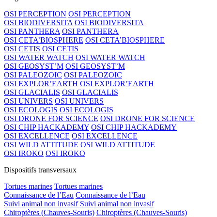
OSI PERCEPTION
OSI PERCEPTION
OSI BIODIVERSITA
OSI BIODIVERSITA
OSI PANTHERA
OSI PANTHERA
OSI CETA’BIOSPHERE
OSI CETA’BIOSPHERE
OSI CETIS
OSI CETIS
OSI WATER WATCH
OSI WATER WATCH
OSI GEOSYST’M
OSI GEOSYST’M
OSI PALEOZOIC
OSI PALEOZOIC
OSI EXPLOR’EARTH
OSI EXPLOR’EARTH
OSI GLACIALIS
OSI GLACIALIS
OSI UNIVERS
OSI UNIVERS
OSI ECOLOGIS
OSI ECOLOGIS
OSI DRONE FOR SCIENCE
OSI DRONE FOR SCIENCE
OSI CHIP HACKADEMY
OSI CHIP HACKADEMY
OSI EXCELLENCE
OSI EXCELLENCE
OSI WILD ATTITUDE
OSI WILD ATTITUDE
OSI IROKO
OSI IROKO
Dispositifs transversaux
Tortues marines
Tortues marines
Connaissance de l’Eau
Connaissance de l’Eau
Suivi animal non invasif
Suivi animal non invasif
Chiroptères (Chauves-Souris)
Chiroptères (Chauves-Souris)