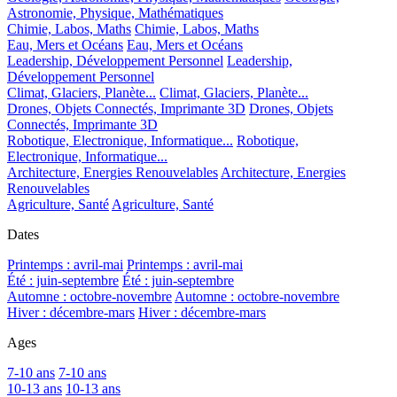
Astronomie, Physique, Mathématiques
Chimie, Labos, Maths
Chimie, Labos, Maths
Eau, Mers et Océans
Eau, Mers et Océans
Leadership, Développement Personnel
Leadership,
Développement Personnel
Climat, Glaciers, Planète...
Climat, Glaciers, Planète...
Drones, Objets Connectés, Imprimante 3D
Drones, Objets
Connectés, Imprimante 3D
Robotique, Electronique, Informatique...
Robotique,
Electronique, Informatique...
Architecture, Energies Renouvelables
Architecture, Energies
Renouvelables
Agriculture, Santé
Agriculture, Santé
Dates
Printemps : avril-mai
Printemps : avril-mai
Été : juin-septembre
Été : juin-septembre
Automne : octobre-novembre
Automne : octobre-novembre
Hiver : décembre-mars
Hiver : décembre-mars
Ages
7-10 ans
7-10 ans
10-13 ans
10-13 ans