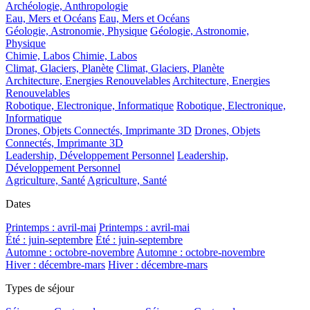
Archéologie, Anthropologie
Eau, Mers et Océans
Eau, Mers et Océans
Géologie, Astronomie, Physique
Géologie, Astronomie,
Physique
Chimie, Labos
Chimie, Labos
Climat, Glaciers, Planète
Climat, Glaciers, Planète
Architecture, Energies Renouvelables
Architecture, Energies
Renouvelables
Robotique, Electronique, Informatique
Robotique, Electronique,
Informatique
Drones, Objets Connectés, Imprimante 3D
Drones, Objets
Connectés, Imprimante 3D
Leadership, Développement Personnel
Leadership,
Développement Personnel
Agriculture, Santé
Agriculture, Santé
Dates
Printemps : avril-mai
Printemps : avril-mai
Été : juin-septembre
Été : juin-septembre
Automne : octobre-novembre
Automne : octobre-novembre
Hiver : décembre-mars
Hiver : décembre-mars
Types de séjour