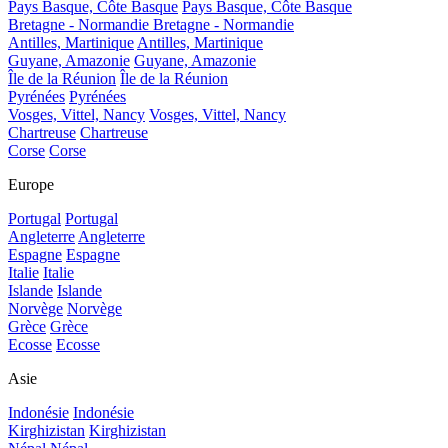
Pays Basque, Côte Basque
Pays Basque, Côte Basque
Bretagne - Normandie
Bretagne - Normandie
Antilles, Martinique
Antilles, Martinique
Guyane, Amazonie
Guyane, Amazonie
Île de la Réunion
Île de la Réunion
Pyrénées
Pyrénées
Vosges, Vittel, Nancy
Vosges, Vittel, Nancy
Chartreuse
Chartreuse
Corse
Corse
Europe
Portugal
Portugal
Angleterre
Angleterre
Espagne
Espagne
Italie
Italie
Islande
Islande
Norvège
Norvège
Grèce
Grèce
Ecosse
Ecosse
Asie
Indonésie
Indonésie
Kirghizistan
Kirghizistan