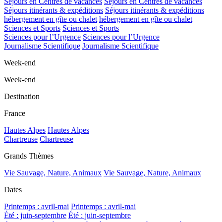
Séjours en Centres de vacances
Séjours en Centres de vacances
Séjours itinérants & expéditions
Séjours itinérants & expéditions
hébergement en gîte ou chalet
hébergement en gîte ou chalet
Sciences et Sports
Sciences et Sports
Sciences pour l’Urgence
Sciences pour l’Urgence
Journalisme Scientifique
Journalisme Scientifique
Week-end
Week-end
Destination
France
Hautes Alpes
Hautes Alpes
Chartreuse
Chartreuse
Grands Thèmes
Vie Sauvage, Nature, Animaux
Vie Sauvage, Nature, Animaux
Dates
Printemps : avril-mai
Printemps : avril-mai
Été : juin-septembre
Été : juin-septembre