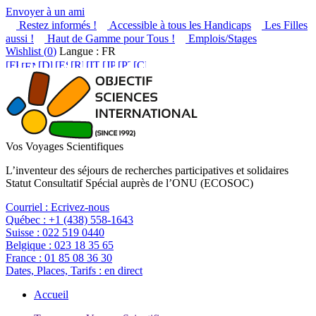
Envoyer à un ami
Restez informés !
Accessible à tous les Handicaps
Les Filles
aussi !
Haut de Gamme pour Tous !
Emplois/Stages
Wishlist (
0
)
Langue : FR
Vos Voyages Scientifiques
L’inventeur des séjours de recherches participatives et solidaires
Statut Consultatif Spécial auprès de l’ONU (ECOSOC)
Courriel :
Ecrivez-nous
Québec :
+1 (438) 558-1643
Suisse :
022 519 0440
Belgique :
023 18 35 65
France :
01 85 08 36 30
Dates, Places, Tarifs :
en direct
Accueil