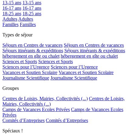
13-15 ans
13-15 ans
16-17 ans
16-17 ans
18-25 ans
18-25 ans
Adultes
Adultes
Familles
Familles
Types de séjour
Séjours en Centres de vacances
Séjours en Centres de vacances
Séjours itinérants & expéditions
Séjours itinérants & expéditions
hébergement en gîte ou chalet
hébergement en gîte ou chalet
Sciences et Sports
Sciences et Sports
Sciences pour l’Urgence
Sciences pour l’Urgence
Vacances et Soutien Scolaire
Vacances et Soutien Scolaire
Journalisme Scientifique
Journalisme Scientifique
Groupes
Centres de Loisirs, Mairies, Collectivités (...)
Centres de Loisirs,
Mairies, Collectivités (...)
Camps de Vacances Ecoles Privées
Camps de Vacances Ecoles
Privées
Comités d’Entreprises
Comités d’Entreprises
Spéciaux !