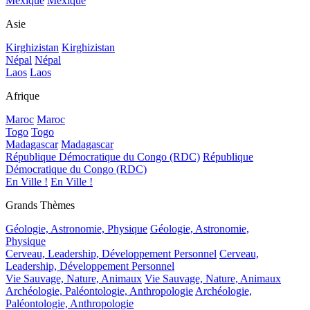
Mexique
Mexique
Asie
Kirghizistan
Kirghizistan
Népal
Népal
Laos
Laos
Afrique
Maroc
Maroc
Togo
Togo
Madagascar
Madagascar
République Démocratique du Congo (RDC)
République
Démocratique du Congo (RDC)
En Ville !
En Ville !
Grands Thèmes
Géologie, Astronomie, Physique
Géologie, Astronomie,
Physique
Cerveau, Leadership, Développement Personnel
Cerveau,
Leadership, Développement Personnel
Vie Sauvage, Nature, Animaux
Vie Sauvage, Nature, Animaux
Archéologie, Paléontologie, Anthropologie
Archéologie,
Paléontologie, Anthropologie