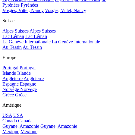
Pyrénées
Pyrénées
Vosges, Vittel, Nancy
Vosges, Vittel, Nancy
Suisse
Alpes Suisses
Alpes Suisses
Lac Léman
Lac Léman
La Genève Internationale
La Genève Internationale
Au Tessin
Au Tessin
Europe
Portugal
Portugal
Islande
Islande
Angleterre
Angleterre
Espagne
Espagne
Norvège
Norvège
Grèce
Grèce
Amérique
USA
USA
Canada
Canada
Guyane, Amazonie
Guyane, Amazonie
Mexique
Mexique