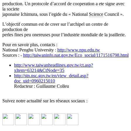
production. Un protocole d’accord de cooperation a ete signe avec
la societe
japonaise Ichimura, sous l’egide du « National
Science
Council ».
L’objectif commun est de creer sur l’archipel un centre de
production de
perles fines peu onereuses pour l’industrie mondiale de la joaillerie.
Pour en savoir plus, contacts :
National Penghu University :
http://www.npu.edu.tw
Sources : -
http://taiwaninfo.nat.gov.tw/Eco_social/1171516798.html
http://www.taiwanheadlines.gov.tw/ct.asp?
xItem=63214&CtNode=35
http://stn.nsc.gov.tw/en/view_detail.asp?
doc_uid=0960215010
Redacteur : Guillaume Colleu
Suivez notre actualité sur les réseaux sociaux :