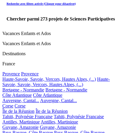
Recherche avec filtres activée (Cliquer pour désactiver)
Chercher parmi
273
projets de Sciences Participatives
Vacances Enfants et Ados
Vacances Enfants et Ados
Destinations
France
Provence
Provence
Haute-Savoie, Savoie, Vercors, Hautes Alpes, (...)
Haute-
Savoie, Savoie, Vercors, Hautes Alpes, (...)
Bretagne - Normandie
Bretagne - Normandie
Côte Atlantique
Côte Atlantique
Auvergne, Cantal...
Auvergne, Cantal...
Corse
Corse
Île de la Réunion
Île de la Réunion
Tahiti, Polynésie Française
Tahiti, Polynésie Française
Antilles, Martinique
Antilles, Martinique
Guyane, Amazonie
Guyane, Amazonie
Pays Basque, Côte Basque
Pays Basque, Côte Basque