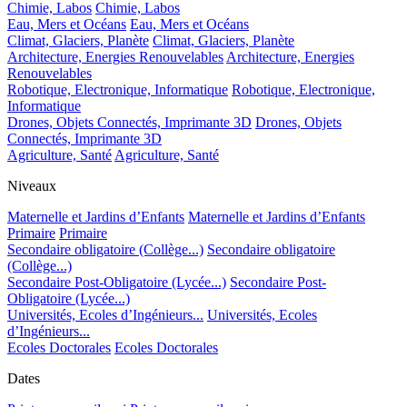
Chimie, Labos
Chimie, Labos
Eau, Mers et Océans
Eau, Mers et Océans
Climat, Glaciers, Planète
Climat, Glaciers, Planète
Architecture, Energies Renouvelables
Architecture, Energies
Renouvelables
Robotique, Electronique, Informatique
Robotique, Electronique,
Informatique
Drones, Objets Connectés, Imprimante 3D
Drones, Objets
Connectés, Imprimante 3D
Agriculture, Santé
Agriculture, Santé
Niveaux
Maternelle et Jardins d’Enfants
Maternelle et Jardins d’Enfants
Primaire
Primaire
Secondaire obligatoire (Collège...)
Secondaire obligatoire
(Collège...)
Secondaire Post-Obligatoire (Lycée...)
Secondaire Post-
Obligatoire (Lycée...)
Universités, Ecoles d’Ingénieurs...
Universités, Ecoles
d’Ingénieurs...
Ecoles Doctorales
Ecoles Doctorales
Dates