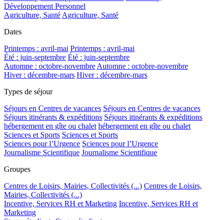
Développement Personnel
Agriculture, Santé
Agriculture, Santé
Dates
Printemps : avril-mai
Printemps : avril-mai
Été : juin-septembre
Été : juin-septembre
Automne : octobre-novembre
Automne : octobre-novembre
Hiver : décembre-mars
Hiver : décembre-mars
Types de séjour
Séjours en Centres de vacances
Séjours en Centres de vacances
Séjours itinérants & expéditions
Séjours itinérants & expéditions
hébergement en gîte ou chalet
hébergement en gîte ou chalet
Sciences et Sports
Sciences et Sports
Sciences pour l’Urgence
Sciences pour l’Urgence
Journalisme Scientifique
Journalisme Scientifique
Groupes
Centres de Loisirs, Mairies, Collectivités (...)
Centres de Loisirs,
Mairies, Collectivités (...)
Incentive, Services RH et Marketing
Incentive, Services RH et
Marketing