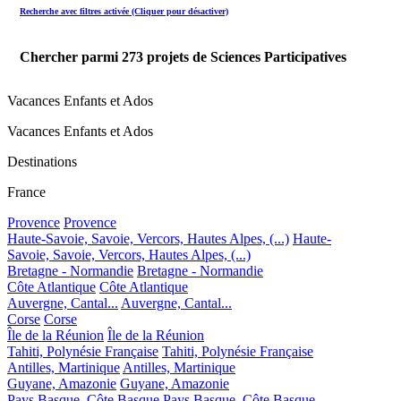
Recherche avec filtres activée (Cliquer pour désactiver)
Chercher parmi
273
projets de Sciences Participatives
Vacances Enfants et Ados
Vacances Enfants et Ados
Destinations
France
Provence
Provence
Haute-Savoie, Savoie, Vercors, Hautes Alpes, (...)
Haute-
Savoie, Savoie, Vercors, Hautes Alpes, (...)
Bretagne - Normandie
Bretagne - Normandie
Côte Atlantique
Côte Atlantique
Auvergne, Cantal...
Auvergne, Cantal...
Corse
Corse
Île de la Réunion
Île de la Réunion
Tahiti, Polynésie Française
Tahiti, Polynésie Française
Antilles, Martinique
Antilles, Martinique
Guyane, Amazonie
Guyane, Amazonie
Pays Basque, Côte Basque
Pays Basque, Côte Basque