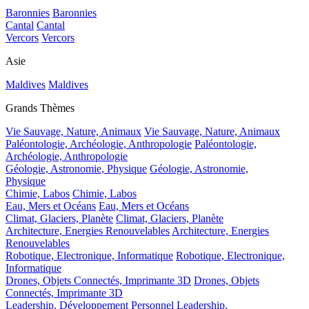
Baronnies
Baronnies
Cantal
Cantal
Vercors
Vercors
Asie
Maldives
Maldives
Grands Thèmes
Vie Sauvage, Nature, Animaux
Vie Sauvage, Nature, Animaux
Paléontologie, Archéologie, Anthropologie
Paléontologie,
Archéologie, Anthropologie
Géologie, Astronomie, Physique
Géologie, Astronomie,
Physique
Chimie, Labos
Chimie, Labos
Eau, Mers et Océans
Eau, Mers et Océans
Climat, Glaciers, Planète
Climat, Glaciers, Planète
Architecture, Energies Renouvelables
Architecture, Energies
Renouvelables
Robotique, Electronique, Informatique
Robotique, Electronique,
Informatique
Drones, Objets Connectés, Imprimante 3D
Drones, Objets
Connectés, Imprimante 3D
Leadership, Développement Personnel
Leadership,