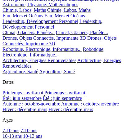
Astronomie, Physique, Mathématiques
Chimie, Labos, Maths
Chimie, Labos, Maths
Eau, Mers et Océans
Eau, Mers et Océans
Leadership, Développement Personnel
Leadership,
Développement Personnel
Climat, Glaciers, Planète...
Climat, Glaciers, Planète...
Drones, Objets Connectés, Imprimante 3D
Drones, Objets
Connectés, Imprimante 3D
Robotique, Electronique, Informatique...
Robotique,
Electronique, Informatique...
Architecture, Energies Renouvelables
Architecture, Energies
Renouvelables
Agriculture, Santé
Agriculture, Santé
Dates
Printemps : avril-mai
Printemps : avril-mai
Été : juin-septembre
Été : juin-septembre
Automne : octobre-novembre
Automne : octobre-novembre
Hiver : décembre-mars
Hiver : décembre-mars
Ages
7-10 ans
7-10 ans
10-13 ans
10-13 ans