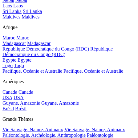
Népal
Népal
Laos
Laos
Sri Lanka
Sri Lanka
Maldives
Maldives
Afrique
Maroc
Maroc
Madagascar
Madagascar
République Démocratique du Congo (RDC)
République
Démocratique du Congo (RDC)
Egypte
Egypte
Togo
Togo
Pacifique, Océanie et Australie
Pacifique, Océanie et Australie
Amériques
Canada
Canada
USA
USA
Guyane, Amazonie
Guyane, Amazonie
Brésil
Brésil
Grands Thèmes
Vie Sauvage, Nature, Animaux
Vie Sauvage, Nature, Animaux
Paléontologie, Archéologie, Anthropologie
Paléontologie,