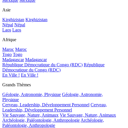
Mexique
Mexique
Asie
Kirghizistan
Kirghizistan
Népal
Népal
Laos
Laos
Afrique
Maroc
Maroc
Togo
Togo
Madagascar
Madagascar
République Démocratique du Congo (RDC)
République
Démocratique du Congo (RDC)
En Ville !
En Ville !
Grands Thèmes
Géologie, Astronomie, Physique
Géologie, Astronomie,
Physique
Cerveau, Leadership, Développement Personnel
Cerveau,
Leadership, Développement Personnel
Vie Sauvage, Nature, Animaux
Vie Sauvage, Nature, Animaux
Archéologie, Paléontologie, Anthropologie
Archéologie,
Paléontologie, Anthropologie