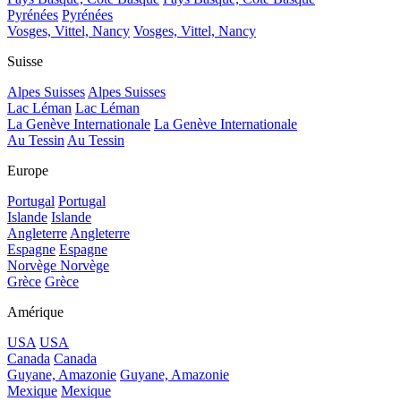
Pyrénées
Pyrénées
Vosges, Vittel, Nancy
Vosges, Vittel, Nancy
Suisse
Alpes Suisses
Alpes Suisses
Lac Léman
Lac Léman
La Genève Internationale
La Genève Internationale
Au Tessin
Au Tessin
Europe
Portugal
Portugal
Islande
Islande
Angleterre
Angleterre
Espagne
Espagne
Norvège
Norvège
Grèce
Grèce
Amérique
USA
USA
Canada
Canada
Guyane, Amazonie
Guyane, Amazonie
Mexique
Mexique