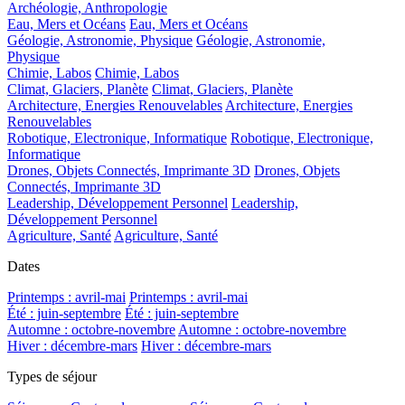
Archéologie, Anthropologie
Eau, Mers et Océans
Eau, Mers et Océans
Géologie, Astronomie, Physique
Géologie, Astronomie,
Physique
Chimie, Labos
Chimie, Labos
Climat, Glaciers, Planète
Climat, Glaciers, Planète
Architecture, Energies Renouvelables
Architecture, Energies
Renouvelables
Robotique, Electronique, Informatique
Robotique, Electronique,
Informatique
Drones, Objets Connectés, Imprimante 3D
Drones, Objets
Connectés, Imprimante 3D
Leadership, Développement Personnel
Leadership,
Développement Personnel
Agriculture, Santé
Agriculture, Santé
Dates
Printemps : avril-mai
Printemps : avril-mai
Été : juin-septembre
Été : juin-septembre
Automne : octobre-novembre
Automne : octobre-novembre
Hiver : décembre-mars
Hiver : décembre-mars
Types de séjour