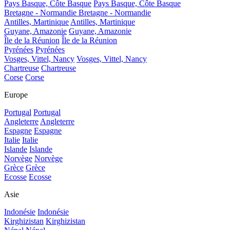
Pays Basque, Côte Basque
Pays Basque, Côte Basque
Bretagne - Normandie
Bretagne - Normandie
Antilles, Martinique
Antilles, Martinique
Guyane, Amazonie
Guyane, Amazonie
Île de la Réunion
Île de la Réunion
Pyrénées
Pyrénées
Vosges, Vittel, Nancy
Vosges, Vittel, Nancy
Chartreuse
Chartreuse
Corse
Corse
Europe
Portugal
Portugal
Angleterre
Angleterre
Espagne
Espagne
Italie
Italie
Islande
Islande
Norvège
Norvège
Grèce
Grèce
Ecosse
Ecosse
Asie
Indonésie
Indonésie
Kirghizistan
Kirghizistan