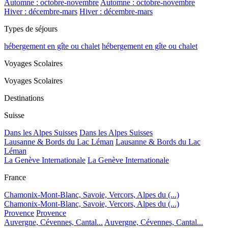
Automne : octobre-novembre
Automne : octobre-novembre
Hiver : décembre-mars
Hiver : décembre-mars
Types de séjours
hébergement en gîte ou chalet
hébergement en gîte ou chalet
Voyages Scolaires
Voyages Scolaires
Destinations
Suisse
Dans les Alpes Suisses
Dans les Alpes Suisses
Lausanne & Bords du Lac Léman
Lausanne & Bords du Lac
Léman
La Genève Internationale
La Genève Internationale
France
Chamonix-Mont-Blanc, Savoie, Vercors, Alpes du (...)
Chamonix-Mont-Blanc, Savoie, Vercors, Alpes du (...)
Provence
Provence
Auvergne, Cévennes, Cantal...
Auvergne, Cévennes, Cantal...