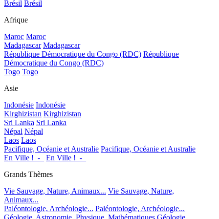
Brésil
Brésil
Afrique
Maroc
Maroc
Madagascar
Madagascar
République Démocratique du Congo (RDC)
République
Démocratique du Congo (RDC)
Togo
Togo
Asie
Indonésie
Indonésie
Kirghizistan
Kirghizistan
Sri Lanka
Sri Lanka
Népal
Népal
Laos
Laos
Pacifique, Océanie et Australie
Pacifique, Océanie et Australie
En Ville !_-_
En Ville !_-_
Grands Thèmes
Vie Sauvage, Nature, Animaux...
Vie Sauvage, Nature,
Animaux...
Paléontologie, Archéologie...
Paléontologie, Archéologie...
Géologie, Astronomie, Physique, Mathématiques
Géologie,