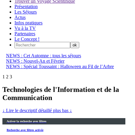
Trouver un Voyage Scientifique
Présentation
Les Séjours
Actus
Infos pratiques
Vu à la TV
Partenaires
Le Concept !
NEWS : Cet Automne : tous les séjours
NEWS : Nouvel-An et Février
NEWS : Spécial Toussaint : Halloween au Fil de l’Arbre
1
2
3
Technologies de l'Information et de la
Communication
↓ Lire le descriptif détaillé plus bas ↓
Activer la recherche avec filtres
Recherche avec filtres activée