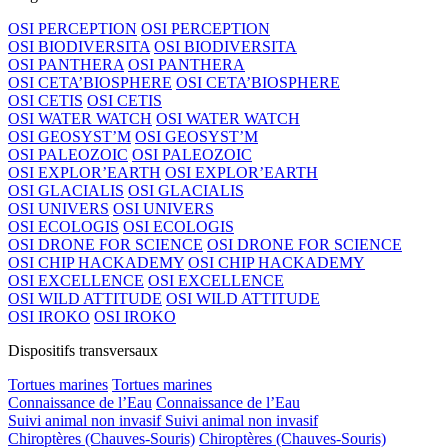
OSI PERCEPTION
OSI PERCEPTION
OSI BIODIVERSITA
OSI BIODIVERSITA
OSI PANTHERA
OSI PANTHERA
OSI CETA’BIOSPHERE
OSI CETA’BIOSPHERE
OSI CETIS
OSI CETIS
OSI WATER WATCH
OSI WATER WATCH
OSI GEOSYST’M
OSI GEOSYST’M
OSI PALEOZOIC
OSI PALEOZOIC
OSI EXPLOR’EARTH
OSI EXPLOR’EARTH
OSI GLACIALIS
OSI GLACIALIS
OSI UNIVERS
OSI UNIVERS
OSI ECOLOGIS
OSI ECOLOGIS
OSI DRONE FOR SCIENCE
OSI DRONE FOR SCIENCE
OSI CHIP HACKADEMY
OSI CHIP HACKADEMY
OSI EXCELLENCE
OSI EXCELLENCE
OSI WILD ATTITUDE
OSI WILD ATTITUDE
OSI IROKO
OSI IROKO
Dispositifs transversaux
Tortues marines
Tortues marines
Connaissance de l’Eau
Connaissance de l’Eau
Suivi animal non invasif
Suivi animal non invasif
Chiroptères (Chauves-Souris)
Chiroptères (Chauves-Souris)