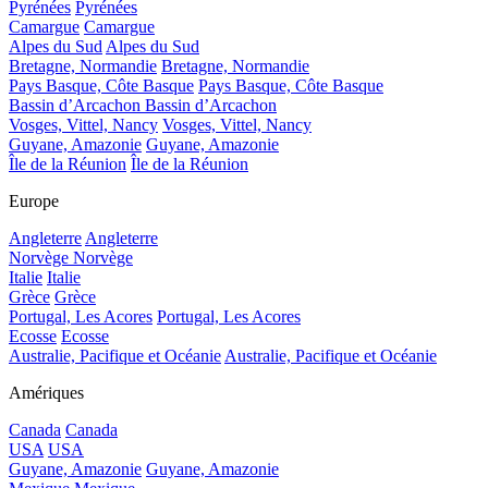
Pyrénées
Pyrénées
Camargue
Camargue
Alpes du Sud
Alpes du Sud
Bretagne, Normandie
Bretagne, Normandie
Pays Basque, Côte Basque
Pays Basque, Côte Basque
Bassin d’Arcachon
Bassin d’Arcachon
Vosges, Vittel, Nancy
Vosges, Vittel, Nancy
Guyane, Amazonie
Guyane, Amazonie
Île de la Réunion
Île de la Réunion
Europe
Angleterre
Angleterre
Norvège
Norvège
Italie
Italie
Grèce
Grèce
Portugal, Les Acores
Portugal, Les Acores
Ecosse
Ecosse
Australie, Pacifique et Océanie
Australie, Pacifique et Océanie
Amériques
Canada
Canada
USA
USA
Guyane, Amazonie
Guyane, Amazonie