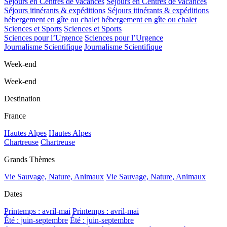
Séjours en Centres de vacances
Séjours en Centres de vacances
Séjours itinérants & expéditions
Séjours itinérants & expéditions
hébergement en gîte ou chalet
hébergement en gîte ou chalet
Sciences et Sports
Sciences et Sports
Sciences pour l’Urgence
Sciences pour l’Urgence
Journalisme Scientifique
Journalisme Scientifique
Week-end
Week-end
Destination
France
Hautes Alpes
Hautes Alpes
Chartreuse
Chartreuse
Grands Thèmes
Vie Sauvage, Nature, Animaux
Vie Sauvage, Nature, Animaux
Dates
Printemps : avril-mai
Printemps : avril-mai
Été : juin-septembre
Été : juin-septembre