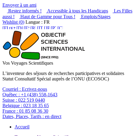
Envoyer à un ami
Restez informés !
Accessible à tous les Handicaps
Les Filles
aussi !
Haut de Gamme pour Tous !
Emplois/Stages
Wishlist (
0
)
Langue : FR
Vos Voyages Scientifiques
L’inventeur des séjours de recherches participatives et solidaires
Statut Consultatif Spécial auprès de l’ONU (ECOSOC)
Courriel :
Ecrivez-nous
Québec :
+1 (438) 558-1643
Suisse :
022 519 0440
Belgique :
023 18 35 65
France :
01 85 08 36 30
Dates, Places, Tarifs :
en direct
Accueil