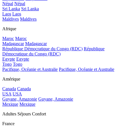
Népal
Népal
Sri Lanka
Sri Lanka
Laos
Laos
Maldives
Maldives
Afrique
Maroc
Maroc
Madagascar
Madagascar
République Démocratique du Congo (RDC)
République
Démocratique du Congo (RDC)
Egypte
Egypte
Togo
Togo
Pacifique, Océanie et Australie
Pacifique, Océanie et Australie
Amérique
Canada
Canada
USA
USA
Guyane, Amazonie
Guyane, Amazonie
Mexique
Mexique
Adultes Séjours Confort
France