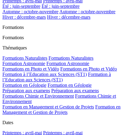
Printemps : avril-mai
Printemps : avril-mai
Été : juin-septembre
Été : juin-septembre
Automne : octobre-novembre
Automne : octobre-novembre
Hiver : décembre-mars
Hiver : décembre-mars
Formations
Formations
Thématiques
Formations Naturalistes
Formations Naturalistes
Formation Astronomie
Formation Astronomie
Formations en Photo et Vidéo
Formations en Photo et Vidéo
Formation à l’Education aux Sciences (ST1)
Formation à
l’Education aux Sciences (ST1)
Formation en Géologie
Formation en Géologie
Préparation aux examens
Préparation aux examens
Formations Chimie et Environnement
Formations Chimie et
Environnement
Formation en Management et Gestion de Projets
Formation en
Management et Gestion de Projets
Dates
Printemps : avril-mai
Printemps : avril-mai