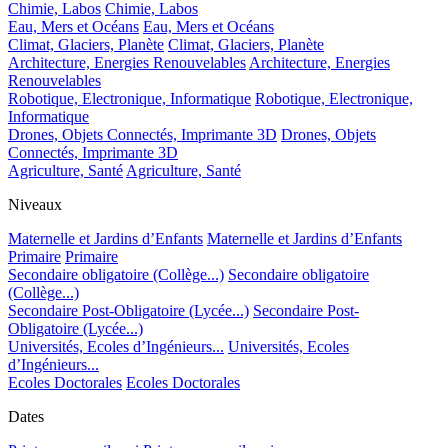
Chimie, Labos
Chimie, Labos
Eau, Mers et Océans
Eau, Mers et Océans
Climat, Glaciers, Planète
Climat, Glaciers, Planète
Architecture, Energies Renouvelables
Architecture, Energies
Renouvelables
Robotique, Electronique, Informatique
Robotique, Electronique,
Informatique
Drones, Objets Connectés, Imprimante 3D
Drones, Objets
Connectés, Imprimante 3D
Agriculture, Santé
Agriculture, Santé
Niveaux
Maternelle et Jardins d’Enfants
Maternelle et Jardins d’Enfants
Primaire
Primaire
Secondaire obligatoire (Collège...)
Secondaire obligatoire
(Collège...)
Secondaire Post-Obligatoire (Lycée...)
Secondaire Post-
Obligatoire (Lycée...)
Universités, Ecoles d’Ingénieurs...
Universités, Ecoles
d’Ingénieurs...
Ecoles Doctorales
Ecoles Doctorales
Dates