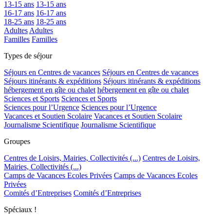
13-15 ans
13-15 ans
16-17 ans
16-17 ans
18-25 ans
18-25 ans
Adultes
Adultes
Familles
Familles
Types de séjour
Séjours en Centres de vacances
Séjours en Centres de vacances
Séjours itinérants & expéditions
Séjours itinérants & expéditions
hébergement en gîte ou chalet
hébergement en gîte ou chalet
Sciences et Sports
Sciences et Sports
Sciences pour l’Urgence
Sciences pour l’Urgence
Vacances et Soutien Scolaire
Vacances et Soutien Scolaire
Journalisme Scientifique
Journalisme Scientifique
Groupes
Centres de Loisirs, Mairies, Collectivités (...)
Centres de Loisirs,
Mairies, Collectivités (...)
Camps de Vacances Ecoles Privées
Camps de Vacances Ecoles
Privées
Comités d’Entreprises
Comités d’Entreprises
Spéciaux !