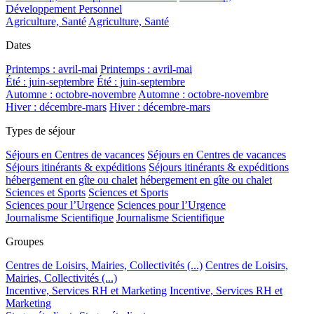
Développement Personnel
Agriculture, Santé
Agriculture, Santé
Dates
Printemps : avril-mai
Printemps : avril-mai
Été : juin-septembre
Été : juin-septembre
Automne : octobre-novembre
Automne : octobre-novembre
Hiver : décembre-mars
Hiver : décembre-mars
Types de séjour
Séjours en Centres de vacances
Séjours en Centres de vacances
Séjours itinérants & expéditions
Séjours itinérants & expéditions
hébergement en gîte ou chalet
hébergement en gîte ou chalet
Sciences et Sports
Sciences et Sports
Sciences pour l’Urgence
Sciences pour l’Urgence
Journalisme Scientifique
Journalisme Scientifique
Groupes
Centres de Loisirs, Mairies, Collectivités (...)
Centres de Loisirs,
Mairies, Collectivités (...)
Incentive, Services RH et Marketing
Incentive, Services RH et
Marketing