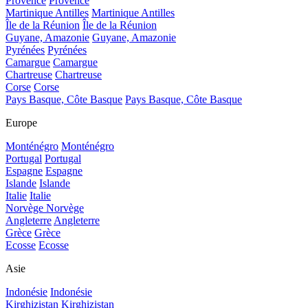
Provence
Provence
Martinique Antilles
Martinique Antilles
Île de la Réunion
Île de la Réunion
Guyane, Amazonie
Guyane, Amazonie
Pyrénées
Pyrénées
Camargue
Camargue
Chartreuse
Chartreuse
Corse
Corse
Pays Basque, Côte Basque
Pays Basque, Côte Basque
Europe
Monténégro
Monténégro
Portugal
Portugal
Espagne
Espagne
Islande
Islande
Italie
Italie
Norvège
Norvège
Angleterre
Angleterre
Grèce
Grèce
Ecosse
Ecosse
Asie
Indonésie
Indonésie
Kirghizistan
Kirghizistan