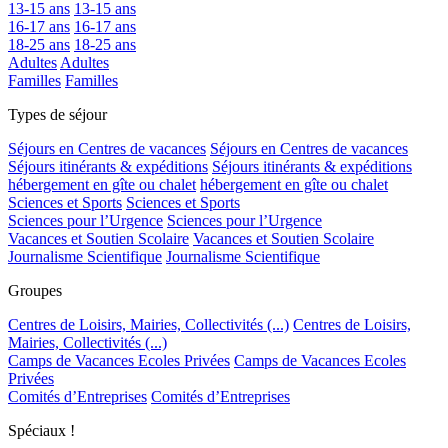
13-15 ans
13-15 ans
16-17 ans
16-17 ans
18-25 ans
18-25 ans
Adultes
Adultes
Familles
Familles
Types de séjour
Séjours en Centres de vacances
Séjours en Centres de vacances
Séjours itinérants & expéditions
Séjours itinérants & expéditions
hébergement en gîte ou chalet
hébergement en gîte ou chalet
Sciences et Sports
Sciences et Sports
Sciences pour l’Urgence
Sciences pour l’Urgence
Vacances et Soutien Scolaire
Vacances et Soutien Scolaire
Journalisme Scientifique
Journalisme Scientifique
Groupes
Centres de Loisirs, Mairies, Collectivités (...)
Centres de Loisirs,
Mairies, Collectivités (...)
Camps de Vacances Ecoles Privées
Camps de Vacances Ecoles
Privées
Comités d’Entreprises
Comités d’Entreprises
Spéciaux !