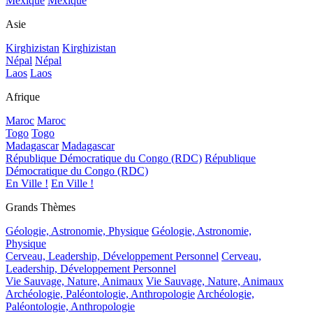
Mexique
Mexique
Asie
Kirghizistan
Kirghizistan
Népal
Népal
Laos
Laos
Afrique
Maroc
Maroc
Togo
Togo
Madagascar
Madagascar
République Démocratique du Congo (RDC)
République
Démocratique du Congo (RDC)
En Ville !
En Ville !
Grands Thèmes
Géologie, Astronomie, Physique
Géologie, Astronomie,
Physique
Cerveau, Leadership, Développement Personnel
Cerveau,
Leadership, Développement Personnel
Vie Sauvage, Nature, Animaux
Vie Sauvage, Nature, Animaux
Archéologie, Paléontologie, Anthropologie
Archéologie,
Paléontologie, Anthropologie