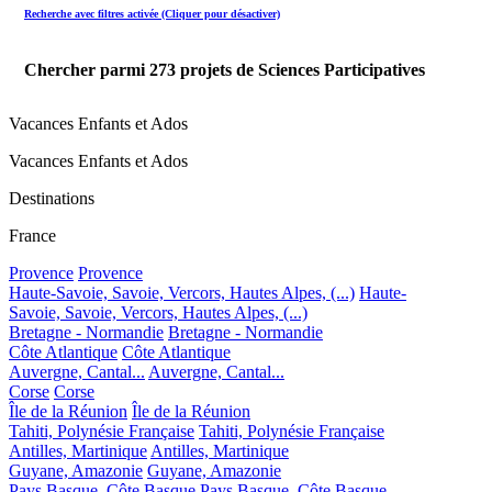
Recherche avec filtres activée (Cliquer pour désactiver)
Chercher parmi
273
projets de Sciences Participatives
Vacances Enfants et Ados
Vacances Enfants et Ados
Destinations
France
Provence
Provence
Haute-Savoie, Savoie, Vercors, Hautes Alpes, (...)
Haute-
Savoie, Savoie, Vercors, Hautes Alpes, (...)
Bretagne - Normandie
Bretagne - Normandie
Côte Atlantique
Côte Atlantique
Auvergne, Cantal...
Auvergne, Cantal...
Corse
Corse
Île de la Réunion
Île de la Réunion
Tahiti, Polynésie Française
Tahiti, Polynésie Française
Antilles, Martinique
Antilles, Martinique
Guyane, Amazonie
Guyane, Amazonie
Pays Basque, Côte Basque
Pays Basque, Côte Basque