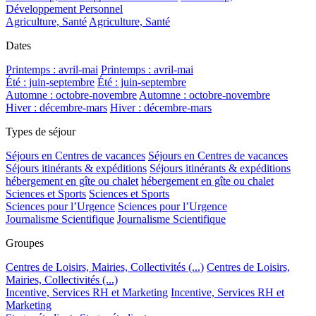
Développement Personnel
Agriculture, Santé
Agriculture, Santé
Dates
Printemps : avril-mai
Printemps : avril-mai
Été : juin-septembre
Été : juin-septembre
Automne : octobre-novembre
Automne : octobre-novembre
Hiver : décembre-mars
Hiver : décembre-mars
Types de séjour
Séjours en Centres de vacances
Séjours en Centres de vacances
Séjours itinérants & expéditions
Séjours itinérants & expéditions
hébergement en gîte ou chalet
hébergement en gîte ou chalet
Sciences et Sports
Sciences et Sports
Sciences pour l’Urgence
Sciences pour l’Urgence
Journalisme Scientifique
Journalisme Scientifique
Groupes
Centres de Loisirs, Mairies, Collectivités (...)
Centres de Loisirs,
Mairies, Collectivités (...)
Incentive, Services RH et Marketing
Incentive, Services RH et
Marketing