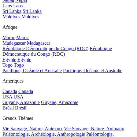
Népal
Népal
Laos
Laos
Sri Lanka
Sri Lanka
Maldives
Maldives
Afrique
Maroc
Maroc
Madagascar
Madagascar
République Démocratique du Congo (RDC)
République
Démocratique du Congo (RDC)
Egypte
Egypte
Togo
Togo
Pacifique, Océanie et Australie
Pacifique, Océanie et Australie
Amériques
Canada
Canada
USA
USA
Guyane, Amazonie
Guyane, Amazonie
Brésil
Brésil
Grands Thèmes
Vie Sauvage, Nature, Animaux
Vie Sauvage, Nature, Animaux
Paléontologie, Archéologie, Anthropologie
Paléontologie,