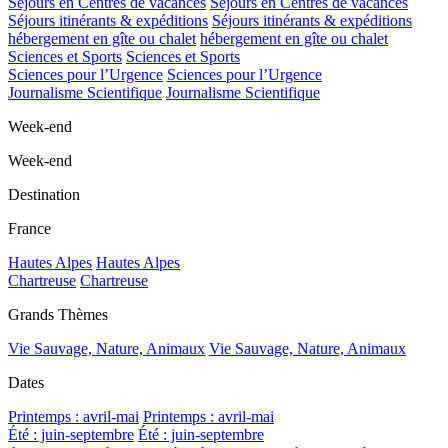
Séjours en Centres de vacances
Séjours en Centres de vacances
Séjours itinérants & expéditions
Séjours itinérants & expéditions
hébergement en gîte ou chalet
hébergement en gîte ou chalet
Sciences et Sports
Sciences et Sports
Sciences pour l’Urgence
Sciences pour l’Urgence
Journalisme Scientifique
Journalisme Scientifique
Week-end
Week-end
Destination
France
Hautes Alpes
Hautes Alpes
Chartreuse
Chartreuse
Grands Thèmes
Vie Sauvage, Nature, Animaux
Vie Sauvage, Nature, Animaux
Dates
Printemps : avril-mai
Printemps : avril-mai
Été : juin-septembre
Été : juin-septembre