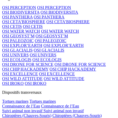
OSI PERCEPTION
OSI PERCEPTION
OSI BIODIVERSITA
OSI BIODIVERSITA
OSI PANTHERA
OSI PANTHERA
OSI CETA’BIOSPHERE
OSI CETA’BIOSPHERE
OSI CETIS
OSI CETIS
OSI WATER WATCH
OSI WATER WATCH
OSI GEOSYST’M
OSI GEOSYST’M
OSI PALEOZOIC
OSI PALEOZOIC
OSI EXPLOR’EARTH
OSI EXPLOR’EARTH
OSI GLACIALIS
OSI GLACIALIS
OSI UNIVERS
OSI UNIVERS
OSI ECOLOGIS
OSI ECOLOGIS
OSI DRONE FOR SCIENCE
OSI DRONE FOR SCIENCE
OSI CHIP HACKADEMY
OSI CHIP HACKADEMY
OSI EXCELLENCE
OSI EXCELLENCE
OSI WILD ATTITUDE
OSI WILD ATTITUDE
OSI IROKO
OSI IROKO
Dispositifs transversaux
Tortues marines
Tortues marines
Connaissance de l’Eau
Connaissance de l’Eau
Suivi animal non invasif
Suivi animal non invasif
Chiroptères (Chauves-Souris)
Chiroptères (Chauves-Souris)