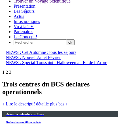
Trouver un Voyage Scientifique
Présentation
Les Séjours
Actus
Infos pratiques
Vu à la TV
Partenaires
Le Concept !
NEWS : Cet Automne : tous les séjours
NEWS : Nouvel-An et Février
NEWS : Spécial Toussaint : Halloween au Fil de l’Arbre
1
2
3
Trois centres du BCS declares
operationnels
↓ Lire le descriptif détaillé plus bas ↓
Activer la recherche avec filtres
Recherche avec filtres activée