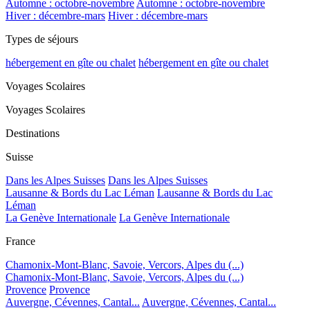
Automne : octobre-novembre
Automne : octobre-novembre
Hiver : décembre-mars
Hiver : décembre-mars
Types de séjours
hébergement en gîte ou chalet
hébergement en gîte ou chalet
Voyages Scolaires
Voyages Scolaires
Destinations
Suisse
Dans les Alpes Suisses
Dans les Alpes Suisses
Lausanne & Bords du Lac Léman
Lausanne & Bords du Lac
Léman
La Genève Internationale
La Genève Internationale
France
Chamonix-Mont-Blanc, Savoie, Vercors, Alpes du (...)
Chamonix-Mont-Blanc, Savoie, Vercors, Alpes du (...)
Provence
Provence
Auvergne, Cévennes, Cantal...
Auvergne, Cévennes, Cantal...