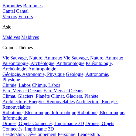
Baronnies
Baronnies
Cantal
Cantal
Vercors
Vercors
Asie
Maldives
Maldives
Grands Thèmes
Vie Sauvage, Nature, Animaux
Vie Sauvage, Nature, Animaux
Paléontologie, Archéologie, Anthropologie
Paléontologie,
Archéologie, Anthropologie
Géologie, Astronomie, Physique
Géologie, Astronomie,
Physique
Chimie, Labos
Chimie, Labos
Eau, Mers et Océans
Eau, Mers et Océans
Climat, Glaciers, Planète
Climat, Glaciers, Planète
Architecture, Energies Renouvelables
Architecture, Energies
Renouvelables
Robotique, Electronique, Informatique
Robotique, Electronique,
Informatique
Drones, Objets Connectés, Imprimante 3D
Drones, Objets
Connectés, Imprimante 3D
Leadership, Développement Personnel
Leadership,