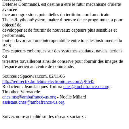
Defense Command), est destine a etre le futur mecanisme d’alerte
avancee
face aux agressions potentielles du territoire nord americain.
ThalesRaytheonSystem, maitre d’oeuvre de ce programme, a pour
objectif de
developper et de fournir de nouveaux capteurs plus sensibles et
performants,
tout en favorisant une interoperabilite entre tous les instruments du
BCS.
Des capteurs embarques sur des systemes spatiaux, navals, aeriens,
ou
terrestres travailleront ainsi de conserve pour fournir des images de
l’espace aerien au centre de commande.
Sources : Spacewar.com, 02/11/06
http://redirectix.bulletins-electroniques.com/QFh45
Redacteur : Jean-Jacques Tortora
cnes
@
ambafrance-us.org
-
Timothee Verwaerde
cnes.mst
@
ambafrance-us.org
- Noelle Miliard
assistant.cnes
@
ambafrance-us.org
Suivez notre actualité sur les réseaux sociaux :