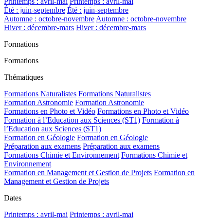
Printemps : avril-mai
Printemps : avril-mai
Été : juin-septembre
Été : juin-septembre
Automne : octobre-novembre
Automne : octobre-novembre
Hiver : décembre-mars
Hiver : décembre-mars
Formations
Formations
Thématiques
Formations Naturalistes
Formations Naturalistes
Formation Astronomie
Formation Astronomie
Formations en Photo et Vidéo
Formations en Photo et Vidéo
Formation à l’Education aux Sciences (ST1)
Formation à
l’Education aux Sciences (ST1)
Formation en Géologie
Formation en Géologie
Préparation aux examens
Préparation aux examens
Formations Chimie et Environnement
Formations Chimie et
Environnement
Formation en Management et Gestion de Projets
Formation en
Management et Gestion de Projets
Dates
Printemps : avril-mai
Printemps : avril-mai