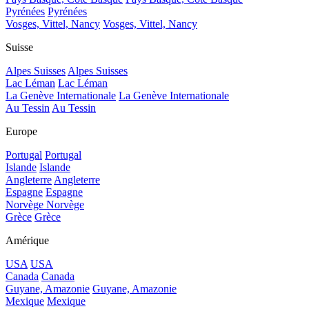
Pyrénées
Pyrénées
Vosges, Vittel, Nancy
Vosges, Vittel, Nancy
Suisse
Alpes Suisses
Alpes Suisses
Lac Léman
Lac Léman
La Genève Internationale
La Genève Internationale
Au Tessin
Au Tessin
Europe
Portugal
Portugal
Islande
Islande
Angleterre
Angleterre
Espagne
Espagne
Norvège
Norvège
Grèce
Grèce
Amérique
USA
USA
Canada
Canada
Guyane, Amazonie
Guyane, Amazonie
Mexique
Mexique