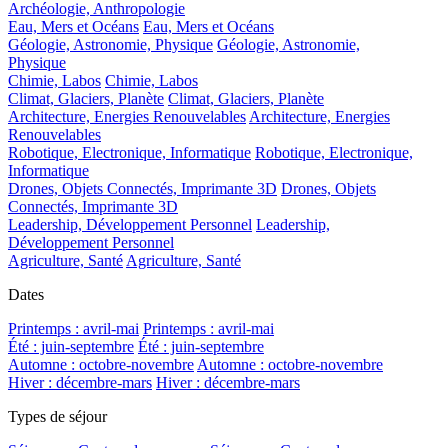
Archéologie, Anthropologie
Eau, Mers et Océans
Eau, Mers et Océans
Géologie, Astronomie, Physique
Géologie, Astronomie,
Physique
Chimie, Labos
Chimie, Labos
Climat, Glaciers, Planète
Climat, Glaciers, Planète
Architecture, Energies Renouvelables
Architecture, Energies
Renouvelables
Robotique, Electronique, Informatique
Robotique, Electronique,
Informatique
Drones, Objets Connectés, Imprimante 3D
Drones, Objets
Connectés, Imprimante 3D
Leadership, Développement Personnel
Leadership,
Développement Personnel
Agriculture, Santé
Agriculture, Santé
Dates
Printemps : avril-mai
Printemps : avril-mai
Été : juin-septembre
Été : juin-septembre
Automne : octobre-novembre
Automne : octobre-novembre
Hiver : décembre-mars
Hiver : décembre-mars
Types de séjour