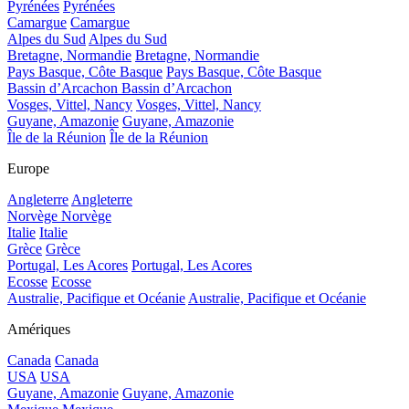
Pyrénées
Pyrénées
Camargue
Camargue
Alpes du Sud
Alpes du Sud
Bretagne, Normandie
Bretagne, Normandie
Pays Basque, Côte Basque
Pays Basque, Côte Basque
Bassin d’Arcachon
Bassin d’Arcachon
Vosges, Vittel, Nancy
Vosges, Vittel, Nancy
Guyane, Amazonie
Guyane, Amazonie
Île de la Réunion
Île de la Réunion
Europe
Angleterre
Angleterre
Norvège
Norvège
Italie
Italie
Grèce
Grèce
Portugal, Les Acores
Portugal, Les Acores
Ecosse
Ecosse
Australie, Pacifique et Océanie
Australie, Pacifique et Océanie
Amériques
Canada
Canada
USA
USA
Guyane, Amazonie
Guyane, Amazonie