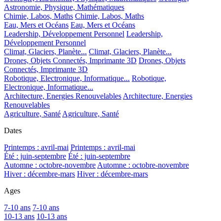
Astronomie, Physique, Mathématiques
Chimie, Labos, Maths
Chimie, Labos, Maths
Eau, Mers et Océans
Eau, Mers et Océans
Leadership, Développement Personnel
Leadership,
Développement Personnel
Climat, Glaciers, Planète...
Climat, Glaciers, Planète...
Drones, Objets Connectés, Imprimante 3D
Drones, Objets
Connectés, Imprimante 3D
Robotique, Electronique, Informatique...
Robotique,
Electronique, Informatique...
Architecture, Energies Renouvelables
Architecture, Energies
Renouvelables
Agriculture, Santé
Agriculture, Santé
Dates
Printemps : avril-mai
Printemps : avril-mai
Été : juin-septembre
Été : juin-septembre
Automne : octobre-novembre
Automne : octobre-novembre
Hiver : décembre-mars
Hiver : décembre-mars
Ages
7-10 ans
7-10 ans
10-13 ans
10-13 ans