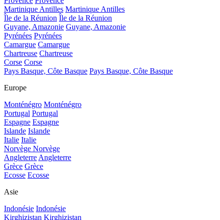
Provence
Provence
Martinique Antilles
Martinique Antilles
Île de la Réunion
Île de la Réunion
Guyane, Amazonie
Guyane, Amazonie
Pyrénées
Pyrénées
Camargue
Camargue
Chartreuse
Chartreuse
Corse
Corse
Pays Basque, Côte Basque
Pays Basque, Côte Basque
Europe
Monténégro
Monténégro
Portugal
Portugal
Espagne
Espagne
Islande
Islande
Italie
Italie
Norvège
Norvège
Angleterre
Angleterre
Grèce
Grèce
Ecosse
Ecosse
Asie
Indonésie
Indonésie
Kirghizistan
Kirghizistan