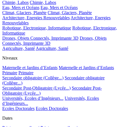
Chimie, Labos
Chimie, Labos
Eau, Mers et Océans
Eau, Mers et Océans
Climat, Glaciers, Planète
Climat, Glaciers, Planète
Architecture, Energies Renouvelables
Architecture, Energies
Renouvelables
Robotique, Electronique, Informatique
Robotique, Electronique,
Informatique
Drones, Objets Connectés, Imprimante 3D
Drones, Objets
Connectés, Imprimante 3D
Agriculture, Santé
Agriculture, Santé
Niveaux
Maternelle et Jardins d’Enfants
Maternelle et Jardins d’Enfants
Primaire
Primaire
Secondaire obligatoire (Collège...)
Secondaire obligatoire
(Collège...)
Secondaire Post-Obligatoire (Lycée...)
Secondaire Post-
Obligatoire (Lycée...)
Universités, Ecoles d’Ingénieurs...
Universités, Ecoles
d’Ingénieurs...
Ecoles Doctorales
Ecoles Doctorales
Dates