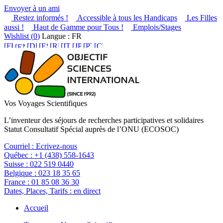
Envoyer à un ami
Restez informés !
Accessible à tous les Handicaps
Les Filles
aussi !
Haut de Gamme pour Tous !
Emplois/Stages
Wishlist (
0
)
Langue : FR
Vos Voyages Scientifiques
L’inventeur des séjours de recherches participatives et solidaires
Statut Consultatif Spécial auprès de l’ONU (ECOSOC)
Courriel :
Ecrivez-nous
Québec :
+1 (438) 558-1643
Suisse :
022 519 0440
Belgique :
023 18 35 65
France :
01 85 08 36 30
Dates, Places, Tarifs :
en direct
Accueil