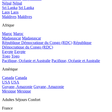
Népal
Népal
Sri Lanka
Sri Lanka
Laos
Laos
Maldives
Maldives
Afrique
Maroc
Maroc
Madagascar
Madagascar
République Démocratique du Congo (RDC)
République
Démocratique du Congo (RDC)
Egypte
Egypte
Togo
Togo
Pacifique, Océanie et Australie
Pacifique, Océanie et Australie
Amérique
Canada
Canada
USA
USA
Guyane, Amazonie
Guyane, Amazonie
Mexique
Mexique
Adultes Séjours Confort
France