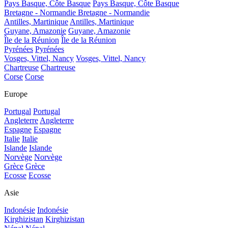
Pays Basque, Côte Basque
Pays Basque, Côte Basque
Bretagne - Normandie
Bretagne - Normandie
Antilles, Martinique
Antilles, Martinique
Guyane, Amazonie
Guyane, Amazonie
Île de la Réunion
Île de la Réunion
Pyrénées
Pyrénées
Vosges, Vittel, Nancy
Vosges, Vittel, Nancy
Chartreuse
Chartreuse
Corse
Corse
Europe
Portugal
Portugal
Angleterre
Angleterre
Espagne
Espagne
Italie
Italie
Islande
Islande
Norvège
Norvège
Grèce
Grèce
Ecosse
Ecosse
Asie
Indonésie
Indonésie
Kirghizistan
Kirghizistan