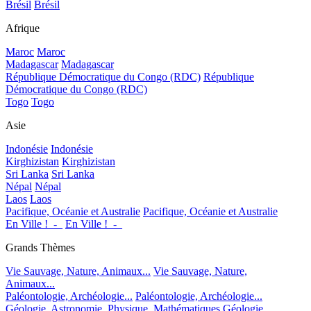
Brésil
Brésil
Afrique
Maroc
Maroc
Madagascar
Madagascar
République Démocratique du Congo (RDC)
République
Démocratique du Congo (RDC)
Togo
Togo
Asie
Indonésie
Indonésie
Kirghizistan
Kirghizistan
Sri Lanka
Sri Lanka
Népal
Népal
Laos
Laos
Pacifique, Océanie et Australie
Pacifique, Océanie et Australie
En Ville !_-_
En Ville !_-_
Grands Thèmes
Vie Sauvage, Nature, Animaux...
Vie Sauvage, Nature,
Animaux...
Paléontologie, Archéologie...
Paléontologie, Archéologie...
Géologie, Astronomie, Physique, Mathématiques
Géologie,