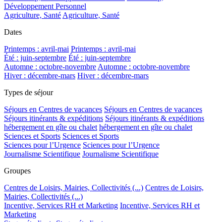
Développement Personnel
Agriculture, Santé
Agriculture, Santé
Dates
Printemps : avril-mai
Printemps : avril-mai
Été : juin-septembre
Été : juin-septembre
Automne : octobre-novembre
Automne : octobre-novembre
Hiver : décembre-mars
Hiver : décembre-mars
Types de séjour
Séjours en Centres de vacances
Séjours en Centres de vacances
Séjours itinérants & expéditions
Séjours itinérants & expéditions
hébergement en gîte ou chalet
hébergement en gîte ou chalet
Sciences et Sports
Sciences et Sports
Sciences pour l’Urgence
Sciences pour l’Urgence
Journalisme Scientifique
Journalisme Scientifique
Groupes
Centres de Loisirs, Mairies, Collectivités (...)
Centres de Loisirs,
Mairies, Collectivités (...)
Incentive, Services RH et Marketing
Incentive, Services RH et
Marketing