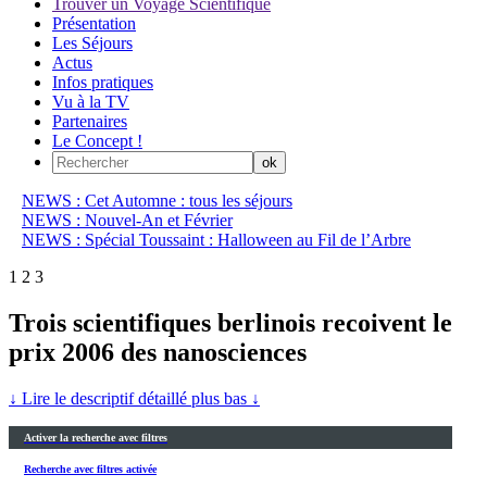
Trouver un Voyage Scientifique
Présentation
Les Séjours
Actus
Infos pratiques
Vu à la TV
Partenaires
Le Concept !
NEWS : Cet Automne : tous les séjours
NEWS : Nouvel-An et Février
NEWS : Spécial Toussaint : Halloween au Fil de l’Arbre
1
2
3
Trois scientifiques berlinois recoivent le
prix 2006 des nanosciences
↓ Lire le descriptif détaillé plus bas ↓
Activer la recherche avec filtres
Recherche avec filtres activée