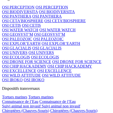
OSI PERCEPTION
OSI PERCEPTION
OSI BIODIVERSITA
OSI BIODIVERSITA
OSI PANTHERA
OSI PANTHERA
OSI CETA’BIOSPHERE
OSI CETA’BIOSPHERE
OSI CETIS
OSI CETIS
OSI WATER WATCH
OSI WATER WATCH
OSI GEOSYST’M
OSI GEOSYST’M
OSI PALEOZOIC
OSI PALEOZOIC
OSI EXPLOR’EARTH
OSI EXPLOR’EARTH
OSI GLACIALIS
OSI GLACIALIS
OSI UNIVERS
OSI UNIVERS
OSI ECOLOGIS
OSI ECOLOGIS
OSI DRONE FOR SCIENCE
OSI DRONE FOR SCIENCE
OSI CHIP HACKADEMY
OSI CHIP HACKADEMY
OSI EXCELLENCE
OSI EXCELLENCE
OSI WILD ATTITUDE
OSI WILD ATTITUDE
OSI IROKO
OSI IROKO
Dispositifs transversaux
Tortues marines
Tortues marines
Connaissance de l’Eau
Connaissance de l’Eau
Suivi animal non invasif
Suivi animal non invasif
Chiroptères (Chauves-Souris)
Chiroptères (Chauves-Souris)