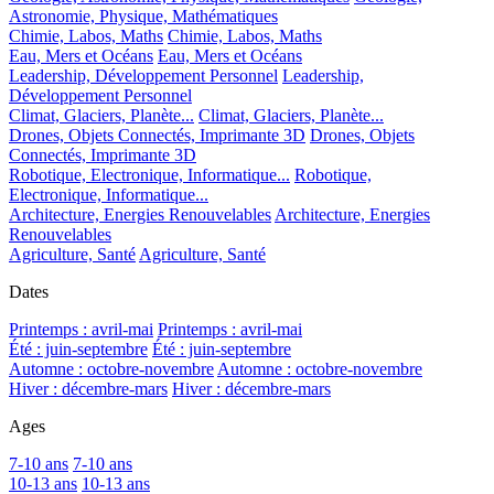
Astronomie, Physique, Mathématiques
Chimie, Labos, Maths
Chimie, Labos, Maths
Eau, Mers et Océans
Eau, Mers et Océans
Leadership, Développement Personnel
Leadership,
Développement Personnel
Climat, Glaciers, Planète...
Climat, Glaciers, Planète...
Drones, Objets Connectés, Imprimante 3D
Drones, Objets
Connectés, Imprimante 3D
Robotique, Electronique, Informatique...
Robotique,
Electronique, Informatique...
Architecture, Energies Renouvelables
Architecture, Energies
Renouvelables
Agriculture, Santé
Agriculture, Santé
Dates
Printemps : avril-mai
Printemps : avril-mai
Été : juin-septembre
Été : juin-septembre
Automne : octobre-novembre
Automne : octobre-novembre
Hiver : décembre-mars
Hiver : décembre-mars
Ages
7-10 ans
7-10 ans
10-13 ans
10-13 ans