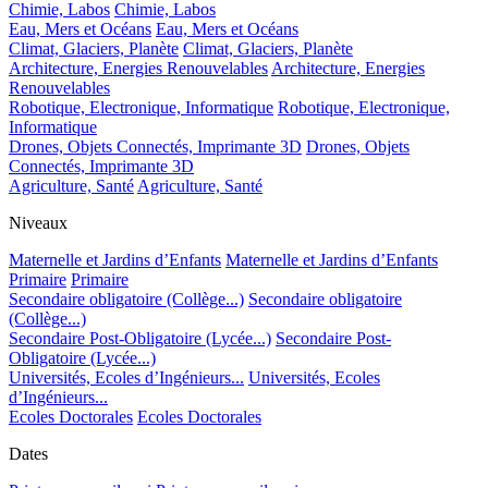
Chimie, Labos
Chimie, Labos
Eau, Mers et Océans
Eau, Mers et Océans
Climat, Glaciers, Planète
Climat, Glaciers, Planète
Architecture, Energies Renouvelables
Architecture, Energies
Renouvelables
Robotique, Electronique, Informatique
Robotique, Electronique,
Informatique
Drones, Objets Connectés, Imprimante 3D
Drones, Objets
Connectés, Imprimante 3D
Agriculture, Santé
Agriculture, Santé
Niveaux
Maternelle et Jardins d’Enfants
Maternelle et Jardins d’Enfants
Primaire
Primaire
Secondaire obligatoire (Collège...)
Secondaire obligatoire
(Collège...)
Secondaire Post-Obligatoire (Lycée...)
Secondaire Post-
Obligatoire (Lycée...)
Universités, Ecoles d’Ingénieurs...
Universités, Ecoles
d’Ingénieurs...
Ecoles Doctorales
Ecoles Doctorales
Dates