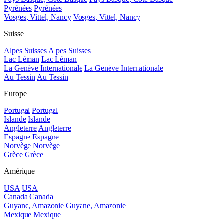
Pyrénées
Pyrénées
Vosges, Vittel, Nancy
Vosges, Vittel, Nancy
Suisse
Alpes Suisses
Alpes Suisses
Lac Léman
Lac Léman
La Genève Internationale
La Genève Internationale
Au Tessin
Au Tessin
Europe
Portugal
Portugal
Islande
Islande
Angleterre
Angleterre
Espagne
Espagne
Norvège
Norvège
Grèce
Grèce
Amérique
USA
USA
Canada
Canada
Guyane, Amazonie
Guyane, Amazonie
Mexique
Mexique