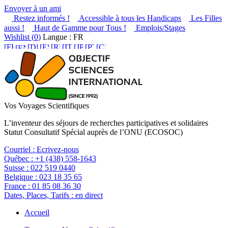
Envoyer à un ami
Restez informés !
Accessible à tous les Handicaps
Les Filles
aussi !
Haut de Gamme pour Tous !
Emplois/Stages
Wishlist (
0
)
Langue : FR
Vos Voyages Scientifiques
L’inventeur des séjours de recherches participatives et solidaires
Statut Consultatif Spécial auprès de l’ONU (ECOSOC)
Courriel :
Ecrivez-nous
Québec :
+1 (438) 558-1643
Suisse :
022 519 0440
Belgique :
023 18 35 65
France :
01 85 08 36 30
Dates, Places, Tarifs :
en direct
Accueil