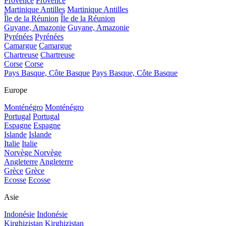
Provence
Provence
Martinique Antilles
Martinique Antilles
Île de la Réunion
Île de la Réunion
Guyane, Amazonie
Guyane, Amazonie
Pyrénées
Pyrénées
Camargue
Camargue
Chartreuse
Chartreuse
Corse
Corse
Pays Basque, Côte Basque
Pays Basque, Côte Basque
Europe
Monténégro
Monténégro
Portugal
Portugal
Espagne
Espagne
Islande
Islande
Italie
Italie
Norvège
Norvège
Angleterre
Angleterre
Grèce
Grèce
Ecosse
Ecosse
Asie
Indonésie
Indonésie
Kirghizistan
Kirghizistan