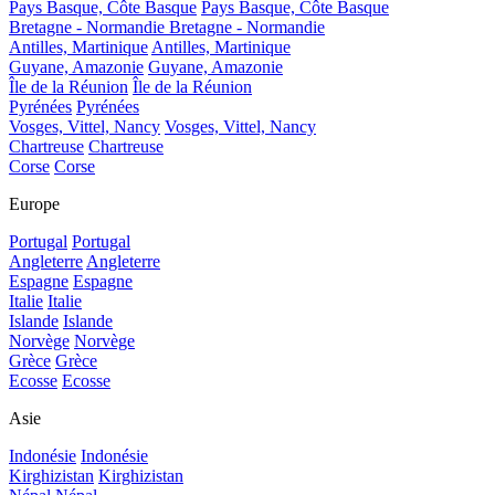
Pays Basque, Côte Basque
Pays Basque, Côte Basque
Bretagne - Normandie
Bretagne - Normandie
Antilles, Martinique
Antilles, Martinique
Guyane, Amazonie
Guyane, Amazonie
Île de la Réunion
Île de la Réunion
Pyrénées
Pyrénées
Vosges, Vittel, Nancy
Vosges, Vittel, Nancy
Chartreuse
Chartreuse
Corse
Corse
Europe
Portugal
Portugal
Angleterre
Angleterre
Espagne
Espagne
Italie
Italie
Islande
Islande
Norvège
Norvège
Grèce
Grèce
Ecosse
Ecosse
Asie
Indonésie
Indonésie
Kirghizistan
Kirghizistan