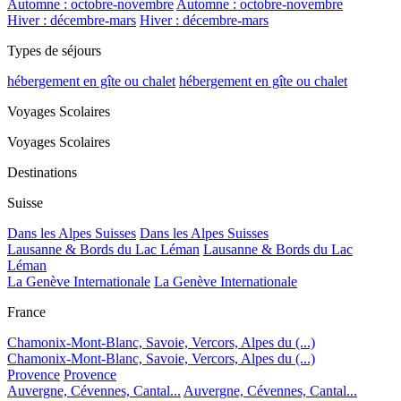
Automne : octobre-novembre
Automne : octobre-novembre
Hiver : décembre-mars
Hiver : décembre-mars
Types de séjours
hébergement en gîte ou chalet
hébergement en gîte ou chalet
Voyages Scolaires
Voyages Scolaires
Destinations
Suisse
Dans les Alpes Suisses
Dans les Alpes Suisses
Lausanne & Bords du Lac Léman
Lausanne & Bords du Lac
Léman
La Genève Internationale
La Genève Internationale
France
Chamonix-Mont-Blanc, Savoie, Vercors, Alpes du (...)
Chamonix-Mont-Blanc, Savoie, Vercors, Alpes du (...)
Provence
Provence
Auvergne, Cévennes, Cantal...
Auvergne, Cévennes, Cantal...