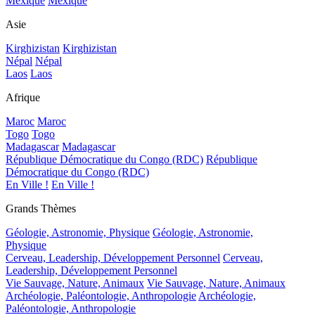
Mexique
Mexique
Asie
Kirghizistan
Kirghizistan
Népal
Népal
Laos
Laos
Afrique
Maroc
Maroc
Togo
Togo
Madagascar
Madagascar
République Démocratique du Congo (RDC)
République
Démocratique du Congo (RDC)
En Ville !
En Ville !
Grands Thèmes
Géologie, Astronomie, Physique
Géologie, Astronomie,
Physique
Cerveau, Leadership, Développement Personnel
Cerveau,
Leadership, Développement Personnel
Vie Sauvage, Nature, Animaux
Vie Sauvage, Nature, Animaux
Archéologie, Paléontologie, Anthropologie
Archéologie,
Paléontologie, Anthropologie