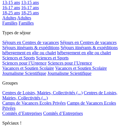
13-15 ans
13-15 ans
16-17 ans
16-17 ans
18-25 ans
18-25 ans
Adultes
Adultes
Familles
Familles
Types de séjour
Séjours en Centres de vacances
Séjours en Centres de vacances
Séjours itinérants & expéditions
Séjours itinérants & expéditions
hébergement en gîte ou chalet
hébergement en gîte ou chalet
Sciences et Sports
Sciences et Sports
Sciences pour l’Urgence
Sciences pour l’Urgence
Vacances et Soutien Scolaire
Vacances et Soutien Scolaire
Journalisme Scientifique
Journalisme Scientifique
Groupes
Centres de Loisirs, Mairies, Collectivités (...)
Centres de Loisirs,
Mairies, Collectivités (...)
Camps de Vacances Ecoles Privées
Camps de Vacances Ecoles
Privées
Comités d’Entreprises
Comités d’Entreprises
Spéciaux !