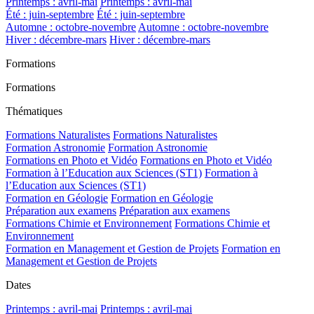
Printemps : avril-mai
Printemps : avril-mai
Été : juin-septembre
Été : juin-septembre
Automne : octobre-novembre
Automne : octobre-novembre
Hiver : décembre-mars
Hiver : décembre-mars
Formations
Formations
Thématiques
Formations Naturalistes
Formations Naturalistes
Formation Astronomie
Formation Astronomie
Formations en Photo et Vidéo
Formations en Photo et Vidéo
Formation à l’Education aux Sciences (ST1)
Formation à
l’Education aux Sciences (ST1)
Formation en Géologie
Formation en Géologie
Préparation aux examens
Préparation aux examens
Formations Chimie et Environnement
Formations Chimie et
Environnement
Formation en Management et Gestion de Projets
Formation en
Management et Gestion de Projets
Dates
Printemps : avril-mai
Printemps : avril-mai