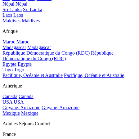
Népal
Népal
Sri Lanka
Sri Lanka
Laos
Laos
Maldives
Maldives
Afrique
Maroc
Maroc
Madagascar
Madagascar
République Démocratique du Congo (RDC)
République
Démocratique du Congo (RDC)
Egypte
Egypte
Togo
Togo
Pacifique, Océanie et Australie
Pacifique, Océanie et Australie
Amérique
Canada
Canada
USA
USA
Guyane, Amazonie
Guyane, Amazonie
Mexique
Mexique
Adultes Séjours Confort
France