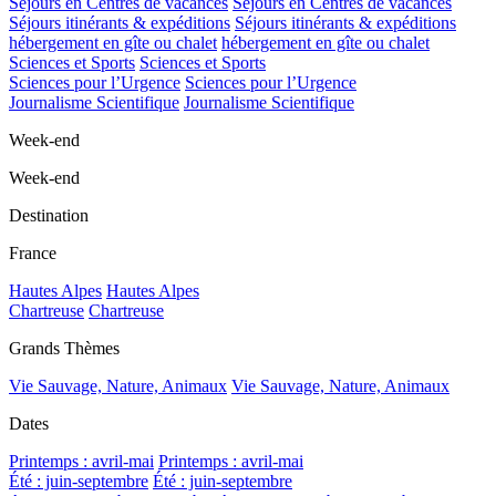
Séjours en Centres de vacances
Séjours en Centres de vacances
Séjours itinérants & expéditions
Séjours itinérants & expéditions
hébergement en gîte ou chalet
hébergement en gîte ou chalet
Sciences et Sports
Sciences et Sports
Sciences pour l’Urgence
Sciences pour l’Urgence
Journalisme Scientifique
Journalisme Scientifique
Week-end
Week-end
Destination
France
Hautes Alpes
Hautes Alpes
Chartreuse
Chartreuse
Grands Thèmes
Vie Sauvage, Nature, Animaux
Vie Sauvage, Nature, Animaux
Dates
Printemps : avril-mai
Printemps : avril-mai
Été : juin-septembre
Été : juin-septembre