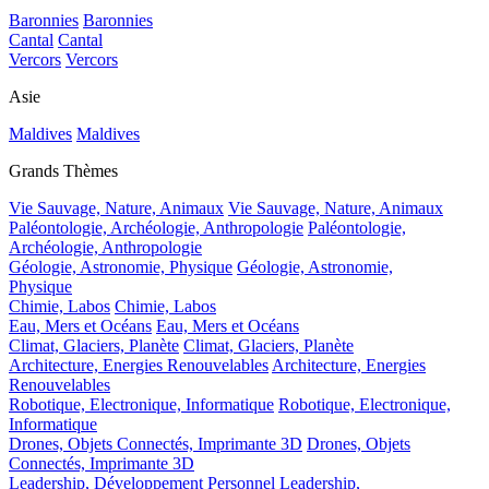
Baronnies
Baronnies
Cantal
Cantal
Vercors
Vercors
Asie
Maldives
Maldives
Grands Thèmes
Vie Sauvage, Nature, Animaux
Vie Sauvage, Nature, Animaux
Paléontologie, Archéologie, Anthropologie
Paléontologie,
Archéologie, Anthropologie
Géologie, Astronomie, Physique
Géologie, Astronomie,
Physique
Chimie, Labos
Chimie, Labos
Eau, Mers et Océans
Eau, Mers et Océans
Climat, Glaciers, Planète
Climat, Glaciers, Planète
Architecture, Energies Renouvelables
Architecture, Energies
Renouvelables
Robotique, Electronique, Informatique
Robotique, Electronique,
Informatique
Drones, Objets Connectés, Imprimante 3D
Drones, Objets
Connectés, Imprimante 3D
Leadership, Développement Personnel
Leadership,