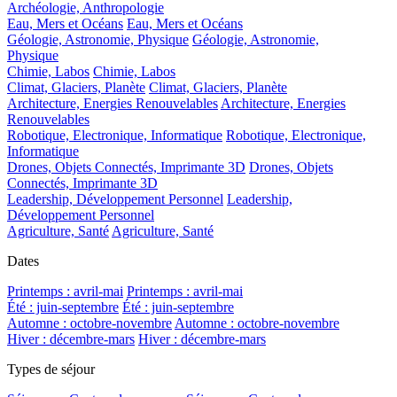
Archéologie, Anthropologie
Eau, Mers et Océans
Eau, Mers et Océans
Géologie, Astronomie, Physique
Géologie, Astronomie,
Physique
Chimie, Labos
Chimie, Labos
Climat, Glaciers, Planète
Climat, Glaciers, Planète
Architecture, Energies Renouvelables
Architecture, Energies
Renouvelables
Robotique, Electronique, Informatique
Robotique, Electronique,
Informatique
Drones, Objets Connectés, Imprimante 3D
Drones, Objets
Connectés, Imprimante 3D
Leadership, Développement Personnel
Leadership,
Développement Personnel
Agriculture, Santé
Agriculture, Santé
Dates
Printemps : avril-mai
Printemps : avril-mai
Été : juin-septembre
Été : juin-septembre
Automne : octobre-novembre
Automne : octobre-novembre
Hiver : décembre-mars
Hiver : décembre-mars
Types de séjour