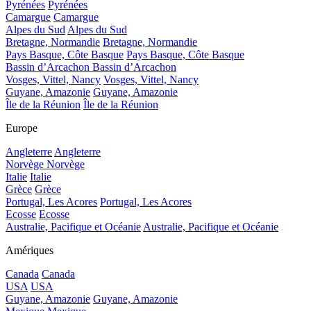
Pyrénées
Pyrénées
Camargue
Camargue
Alpes du Sud
Alpes du Sud
Bretagne, Normandie
Bretagne, Normandie
Pays Basque, Côte Basque
Pays Basque, Côte Basque
Bassin d’Arcachon
Bassin d’Arcachon
Vosges, Vittel, Nancy
Vosges, Vittel, Nancy
Guyane, Amazonie
Guyane, Amazonie
Île de la Réunion
Île de la Réunion
Europe
Angleterre
Angleterre
Norvège
Norvège
Italie
Italie
Grèce
Grèce
Portugal, Les Acores
Portugal, Les Acores
Ecosse
Ecosse
Australie, Pacifique et Océanie
Australie, Pacifique et Océanie
Amériques
Canada
Canada
USA
USA
Guyane, Amazonie
Guyane, Amazonie