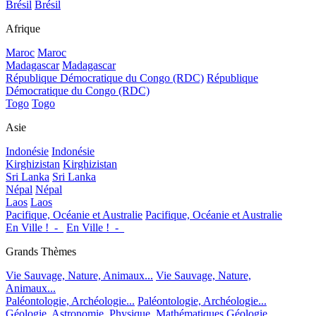
Brésil
Brésil
Afrique
Maroc
Maroc
Madagascar
Madagascar
République Démocratique du Congo (RDC)
République
Démocratique du Congo (RDC)
Togo
Togo
Asie
Indonésie
Indonésie
Kirghizistan
Kirghizistan
Sri Lanka
Sri Lanka
Népal
Népal
Laos
Laos
Pacifique, Océanie et Australie
Pacifique, Océanie et Australie
En Ville !_-_
En Ville !_-_
Grands Thèmes
Vie Sauvage, Nature, Animaux...
Vie Sauvage, Nature,
Animaux...
Paléontologie, Archéologie...
Paléontologie, Archéologie...
Géologie, Astronomie, Physique, Mathématiques
Géologie,