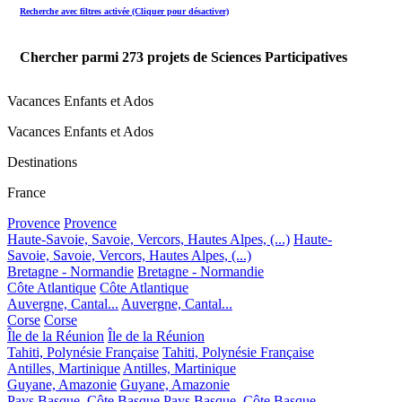
Recherche avec filtres activée (Cliquer pour désactiver)
Chercher parmi
273
projets de Sciences Participatives
Vacances Enfants et Ados
Vacances Enfants et Ados
Destinations
France
Provence
Provence
Haute-Savoie, Savoie, Vercors, Hautes Alpes, (...)
Haute-
Savoie, Savoie, Vercors, Hautes Alpes, (...)
Bretagne - Normandie
Bretagne - Normandie
Côte Atlantique
Côte Atlantique
Auvergne, Cantal...
Auvergne, Cantal...
Corse
Corse
Île de la Réunion
Île de la Réunion
Tahiti, Polynésie Française
Tahiti, Polynésie Française
Antilles, Martinique
Antilles, Martinique
Guyane, Amazonie
Guyane, Amazonie
Pays Basque, Côte Basque
Pays Basque, Côte Basque