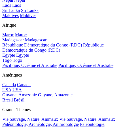
Népal
Népal
Laos
Laos
Sri Lanka
Sri Lanka
Maldives
Maldives
Afrique
Maroc
Maroc
Madagascar
Madagascar
République Démocratique du Congo (RDC)
République
Démocratique du Congo (RDC)
Egypte
Egypte
Togo
Togo
Pacifique, Océanie et Australie
Pacifique, Océanie et Australie
Amériques
Canada
Canada
USA
USA
Guyane, Amazonie
Guyane, Amazonie
Brésil
Brésil
Grands Thèmes
Vie Sauvage, Nature, Animaux
Vie Sauvage, Nature, Animaux
Paléontologie, Archéologie, Anthropologie
Paléontologie,