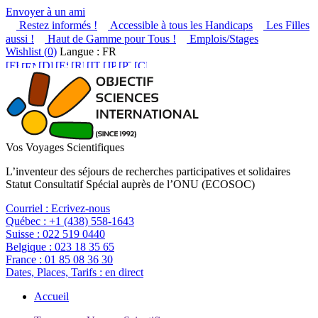
Envoyer à un ami
Restez informés !
Accessible à tous les Handicaps
Les Filles
aussi !
Haut de Gamme pour Tous !
Emplois/Stages
Wishlist (
0
)
Langue : FR
Vos Voyages Scientifiques
L’inventeur des séjours de recherches participatives et solidaires
Statut Consultatif Spécial auprès de l’ONU (ECOSOC)
Courriel :
Ecrivez-nous
Québec :
+1 (438) 558-1643
Suisse :
022 519 0440
Belgique :
023 18 35 65
France :
01 85 08 36 30
Dates, Places, Tarifs :
en direct
Accueil