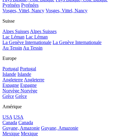
Pyrénées
Pyrénées
Vosges, Vittel, Nancy
Vosges, Vittel, Nancy
Suisse
Alpes Suisses
Alpes Suisses
Lac Léman
Lac Léman
La Genève Internationale
La Genève Internationale
Au Tessin
Au Tessin
Europe
Portugal
Portugal
Islande
Islande
Angleterre
Angleterre
Espagne
Espagne
Norvège
Norvège
Grèce
Grèce
Amérique
USA
USA
Canada
Canada
Guyane, Amazonie
Guyane, Amazonie
Mexique
Mexique