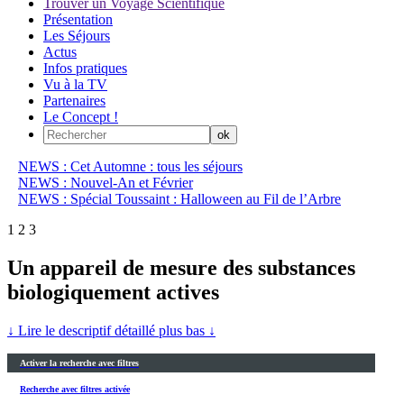
Trouver un Voyage Scientifique
Présentation
Les Séjours
Actus
Infos pratiques
Vu à la TV
Partenaires
Le Concept !
NEWS : Cet Automne : tous les séjours
NEWS : Nouvel-An et Février
NEWS : Spécial Toussaint : Halloween au Fil de l’Arbre
1
2
3
Un appareil de mesure des substances
biologiquement actives
↓ Lire le descriptif détaillé plus bas ↓
Activer la recherche avec filtres
Recherche avec filtres activée