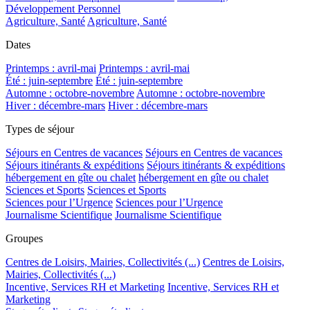
Développement Personnel
Agriculture, Santé
Agriculture, Santé
Dates
Printemps : avril-mai
Printemps : avril-mai
Été : juin-septembre
Été : juin-septembre
Automne : octobre-novembre
Automne : octobre-novembre
Hiver : décembre-mars
Hiver : décembre-mars
Types de séjour
Séjours en Centres de vacances
Séjours en Centres de vacances
Séjours itinérants & expéditions
Séjours itinérants & expéditions
hébergement en gîte ou chalet
hébergement en gîte ou chalet
Sciences et Sports
Sciences et Sports
Sciences pour l’Urgence
Sciences pour l’Urgence
Journalisme Scientifique
Journalisme Scientifique
Groupes
Centres de Loisirs, Mairies, Collectivités (...)
Centres de Loisirs,
Mairies, Collectivités (...)
Incentive, Services RH et Marketing
Incentive, Services RH et
Marketing