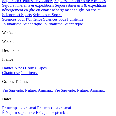
Séjours en Centres de vacances
Séjours en Centres de vacances
Séjours itinérants & expéditions
Séjours itinérants & expéditions
hébergement en gîte ou chalet
hébergement en gîte ou chalet
Sciences et Sports
Sciences et Sports
Sciences pour l’Urgence
Sciences pour l’Urgence
Journalisme Scientifique
Journalisme Scientifique
Week-end
Week-end
Destination
France
Hautes Alpes
Hautes Alpes
Chartreuse
Chartreuse
Grands Thèmes
Vie Sauvage, Nature, Animaux
Vie Sauvage, Nature, Animaux
Dates
Printemps : avril-mai
Printemps : avril-mai
Été : juin-septembre
Été : juin-septembre