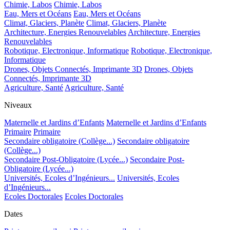
Chimie, Labos
Chimie, Labos
Eau, Mers et Océans
Eau, Mers et Océans
Climat, Glaciers, Planète
Climat, Glaciers, Planète
Architecture, Energies Renouvelables
Architecture, Energies
Renouvelables
Robotique, Electronique, Informatique
Robotique, Electronique,
Informatique
Drones, Objets Connectés, Imprimante 3D
Drones, Objets
Connectés, Imprimante 3D
Agriculture, Santé
Agriculture, Santé
Niveaux
Maternelle et Jardins d’Enfants
Maternelle et Jardins d’Enfants
Primaire
Primaire
Secondaire obligatoire (Collège...)
Secondaire obligatoire
(Collège...)
Secondaire Post-Obligatoire (Lycée...)
Secondaire Post-
Obligatoire (Lycée...)
Universités, Ecoles d’Ingénieurs...
Universités, Ecoles
d’Ingénieurs...
Ecoles Doctorales
Ecoles Doctorales
Dates