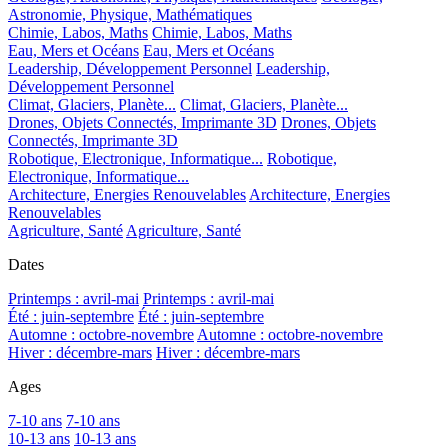
Astronomie, Physique, Mathématiques
Chimie, Labos, Maths
Chimie, Labos, Maths
Eau, Mers et Océans
Eau, Mers et Océans
Leadership, Développement Personnel
Leadership,
Développement Personnel
Climat, Glaciers, Planète...
Climat, Glaciers, Planète...
Drones, Objets Connectés, Imprimante 3D
Drones, Objets
Connectés, Imprimante 3D
Robotique, Electronique, Informatique...
Robotique,
Electronique, Informatique...
Architecture, Energies Renouvelables
Architecture, Energies
Renouvelables
Agriculture, Santé
Agriculture, Santé
Dates
Printemps : avril-mai
Printemps : avril-mai
Été : juin-septembre
Été : juin-septembre
Automne : octobre-novembre
Automne : octobre-novembre
Hiver : décembre-mars
Hiver : décembre-mars
Ages
7-10 ans
7-10 ans
10-13 ans
10-13 ans