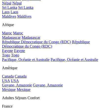
Népal
Népal
Sri Lanka
Sri Lanka
Laos
Laos
Maldives
Maldives
Afrique
Maroc
Maroc
Madagascar
Madagascar
République Démocratique du Congo (RDC)
République
Démocratique du Congo (RDC)
Egypte
Egypte
Togo
Togo
Pacifique, Océanie et Australie
Pacifique, Océanie et Australie
Amérique
Canada
Canada
USA
USA
Guyane, Amazonie
Guyane, Amazonie
Mexique
Mexique
Adultes Séjours Confort
France