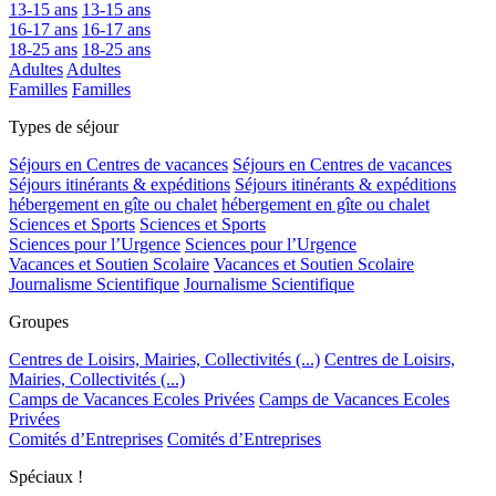
13-15 ans
13-15 ans
16-17 ans
16-17 ans
18-25 ans
18-25 ans
Adultes
Adultes
Familles
Familles
Types de séjour
Séjours en Centres de vacances
Séjours en Centres de vacances
Séjours itinérants & expéditions
Séjours itinérants & expéditions
hébergement en gîte ou chalet
hébergement en gîte ou chalet
Sciences et Sports
Sciences et Sports
Sciences pour l’Urgence
Sciences pour l’Urgence
Vacances et Soutien Scolaire
Vacances et Soutien Scolaire
Journalisme Scientifique
Journalisme Scientifique
Groupes
Centres de Loisirs, Mairies, Collectivités (...)
Centres de Loisirs,
Mairies, Collectivités (...)
Camps de Vacances Ecoles Privées
Camps de Vacances Ecoles
Privées
Comités d’Entreprises
Comités d’Entreprises
Spéciaux !