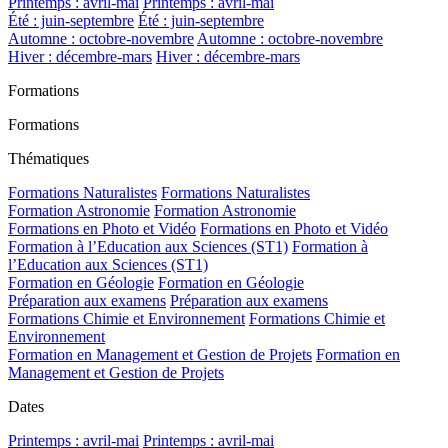
Printemps : avril-mai
Printemps : avril-mai
Été : juin-septembre
Été : juin-septembre
Automne : octobre-novembre
Automne : octobre-novembre
Hiver : décembre-mars
Hiver : décembre-mars
Formations
Formations
Thématiques
Formations Naturalistes
Formations Naturalistes
Formation Astronomie
Formation Astronomie
Formations en Photo et Vidéo
Formations en Photo et Vidéo
Formation à l’Education aux Sciences (ST1)
Formation à
l’Education aux Sciences (ST1)
Formation en Géologie
Formation en Géologie
Préparation aux examens
Préparation aux examens
Formations Chimie et Environnement
Formations Chimie et
Environnement
Formation en Management et Gestion de Projets
Formation en
Management et Gestion de Projets
Dates
Printemps : avril-mai
Printemps : avril-mai