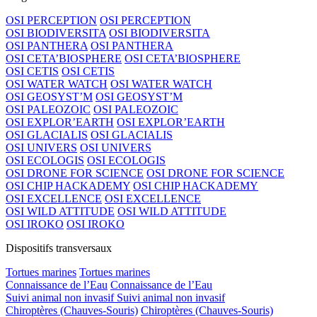
OSI PERCEPTION
OSI PERCEPTION
OSI BIODIVERSITA
OSI BIODIVERSITA
OSI PANTHERA
OSI PANTHERA
OSI CETA’BIOSPHERE
OSI CETA’BIOSPHERE
OSI CETIS
OSI CETIS
OSI WATER WATCH
OSI WATER WATCH
OSI GEOSYST’M
OSI GEOSYST’M
OSI PALEOZOIC
OSI PALEOZOIC
OSI EXPLOR’EARTH
OSI EXPLOR’EARTH
OSI GLACIALIS
OSI GLACIALIS
OSI UNIVERS
OSI UNIVERS
OSI ECOLOGIS
OSI ECOLOGIS
OSI DRONE FOR SCIENCE
OSI DRONE FOR SCIENCE
OSI CHIP HACKADEMY
OSI CHIP HACKADEMY
OSI EXCELLENCE
OSI EXCELLENCE
OSI WILD ATTITUDE
OSI WILD ATTITUDE
OSI IROKO
OSI IROKO
Dispositifs transversaux
Tortues marines
Tortues marines
Connaissance de l’Eau
Connaissance de l’Eau
Suivi animal non invasif
Suivi animal non invasif
Chiroptères (Chauves-Souris)
Chiroptères (Chauves-Souris)