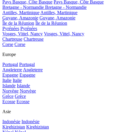
Pays Basque, Côte Basque
Pays Basque, Côte Basque
Bretagne - Normandie
Bretagne - Normandie
Antilles, Martinique
Antilles, Martinique
Guyane, Amazonie
Guyane, Amazonie
Île de la Réunion
Île de la Réunion
Pyrénées
Pyrénées
Vosges, Vittel, Nancy
Vosges, Vittel, Nancy
Chartreuse
Chartreuse
Corse
Corse
Europe
Portugal
Portugal
Angleterre
Angleterre
Espagne
Espagne
Italie
Italie
Islande
Islande
Norvège
Norvège
Grèce
Grèce
Ecosse
Ecosse
Asie
Indonésie
Indonésie
Kirghizistan
Kirghizistan