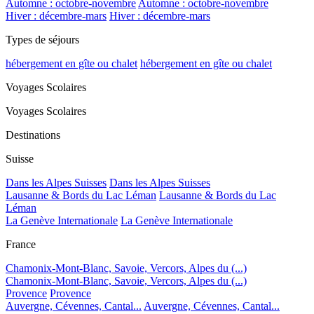
Automne : octobre-novembre
Automne : octobre-novembre
Hiver : décembre-mars
Hiver : décembre-mars
Types de séjours
hébergement en gîte ou chalet
hébergement en gîte ou chalet
Voyages Scolaires
Voyages Scolaires
Destinations
Suisse
Dans les Alpes Suisses
Dans les Alpes Suisses
Lausanne & Bords du Lac Léman
Lausanne & Bords du Lac
Léman
La Genève Internationale
La Genève Internationale
France
Chamonix-Mont-Blanc, Savoie, Vercors, Alpes du (...)
Chamonix-Mont-Blanc, Savoie, Vercors, Alpes du (...)
Provence
Provence
Auvergne, Cévennes, Cantal...
Auvergne, Cévennes, Cantal...