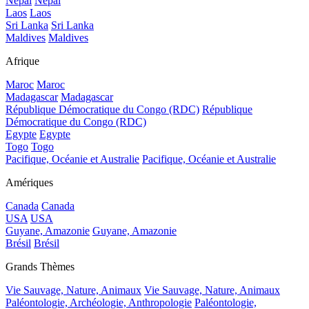
Népal
Népal
Laos
Laos
Sri Lanka
Sri Lanka
Maldives
Maldives
Afrique
Maroc
Maroc
Madagascar
Madagascar
République Démocratique du Congo (RDC)
République
Démocratique du Congo (RDC)
Egypte
Egypte
Togo
Togo
Pacifique, Océanie et Australie
Pacifique, Océanie et Australie
Amériques
Canada
Canada
USA
USA
Guyane, Amazonie
Guyane, Amazonie
Brésil
Brésil
Grands Thèmes
Vie Sauvage, Nature, Animaux
Vie Sauvage, Nature, Animaux
Paléontologie, Archéologie, Anthropologie
Paléontologie,