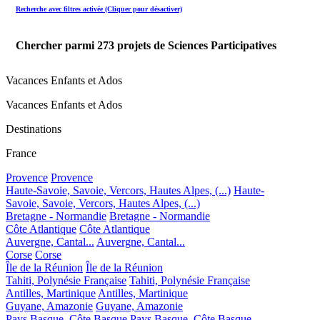
Recherche avec filtres activée (Cliquer pour désactiver)
Chercher parmi
273
projets de Sciences Participatives
Vacances Enfants et Ados
Vacances Enfants et Ados
Destinations
France
Provence
Provence
Haute-Savoie, Savoie, Vercors, Hautes Alpes, (...)
Haute-
Savoie, Savoie, Vercors, Hautes Alpes, (...)
Bretagne - Normandie
Bretagne - Normandie
Côte Atlantique
Côte Atlantique
Auvergne, Cantal...
Auvergne, Cantal...
Corse
Corse
Île de la Réunion
Île de la Réunion
Tahiti, Polynésie Française
Tahiti, Polynésie Française
Antilles, Martinique
Antilles, Martinique
Guyane, Amazonie
Guyane, Amazonie
Pays Basque, Côte Basque
Pays Basque, Côte Basque