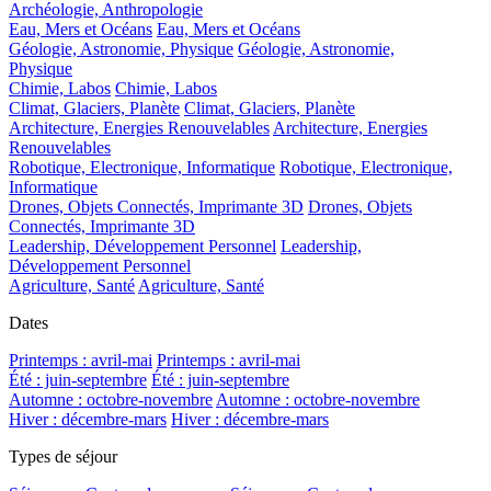
Archéologie, Anthropologie
Eau, Mers et Océans
Eau, Mers et Océans
Géologie, Astronomie, Physique
Géologie, Astronomie,
Physique
Chimie, Labos
Chimie, Labos
Climat, Glaciers, Planète
Climat, Glaciers, Planète
Architecture, Energies Renouvelables
Architecture, Energies
Renouvelables
Robotique, Electronique, Informatique
Robotique, Electronique,
Informatique
Drones, Objets Connectés, Imprimante 3D
Drones, Objets
Connectés, Imprimante 3D
Leadership, Développement Personnel
Leadership,
Développement Personnel
Agriculture, Santé
Agriculture, Santé
Dates
Printemps : avril-mai
Printemps : avril-mai
Été : juin-septembre
Été : juin-septembre
Automne : octobre-novembre
Automne : octobre-novembre
Hiver : décembre-mars
Hiver : décembre-mars
Types de séjour