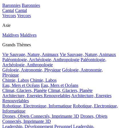
Baronnies
Baronnies
Cantal
Cantal
Vercors
Vercors
Asie
Maldives
Maldives
Grands Thèmes
Vie Sauvage, Nature, Animaux
Vie Sauvage, Nature, Animaux
Paléontologie, Archéologie, Anthropologie
Paléontologie,
Archéologie, Anthropologie
Géologie, Astronomie, Physique
Géologie, Astronomie,
Physique
Chimie, Labos
Chimie, Labos
Eau, Mers et Océans
Eau, Mers et Océans
Climat, Glaciers, Planète
Climat, Glaciers, Planète
Architecture, Energies Renouvelables
Architecture, Energies
Renouvelables
Robotique, Electronique, Informatique
Robotique, Electronique,
Informatique
Drones, Objets Connectés, Imprimante 3D
Drones, Objets
Connectés, Imprimante 3D
Leadership, Développement Personnel
Leadership,