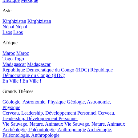
Mexique
Mexique
Asie
Kirghizistan
Kirghizistan
Népal
Népal
Laos
Laos
Afrique
Maroc
Maroc
Togo
Togo
Madagascar
Madagascar
République Démocratique du Congo (RDC)
République
Démocratique du Congo (RDC)
En Ville !
En Ville !
Grands Thèmes
Géologie, Astronomie, Physique
Géologie, Astronomie,
Physique
Cerveau, Leadership, Développement Personnel
Cerveau,
Leadership, Développement Personnel
Vie Sauvage, Nature, Animaux
Vie Sauvage, Nature, Animaux
Archéologie, Paléontologie, Anthropologie
Archéologie,
Paléontologie, Anthropologie