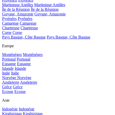
Provence
Provence
Martinique Antilles
Martinique Antilles
Île de la Réunion
Île de la Réunion
Guyane, Amazonie
Guyane, Amazonie
Pyrénées
Pyrénées
Camargue
Camargue
Chartreuse
Chartreuse
Corse
Corse
Pays Basque, Côte Basque
Pays Basque, Côte Basque
Europe
Monténégro
Monténégro
Portugal
Portugal
Espagne
Espagne
Islande
Islande
Italie
Italie
Norvège
Norvège
Angleterre
Angleterre
Grèce
Grèce
Ecosse
Ecosse
Asie
Indonésie
Indonésie
Kirghizistan
Kirghizistan