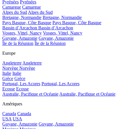
Pyrénées
Pyrénées
Camargue
Camargue
Alpes du Sud
Alpes du Sud
Bretagne, Normandie
Bretagne, Normandie
Pays Basque, Côte Basque
Pays Basque, Côte Basque
Bassin d’Arcachon
Bassin d’Arcachon
Vosges, Vittel, Nancy
Vosges, Vittel, Nancy
Guyane, Amazonie
Guyane, Amazonie
Île de la Réunion
Île de la Réunion
Europe
Angleterre
Angleterre
Norvège
Norvège
Italie
Italie
Grèce
Grèce
Portugal, Les Acores
Portugal, Les Acores
Ecosse
Ecosse
Australie, Pacifique et Océanie
Australie, Pacifique et Océanie
Amériques
Canada
Canada
USA
USA
Guyane, Amazonie
Guyane, Amazonie