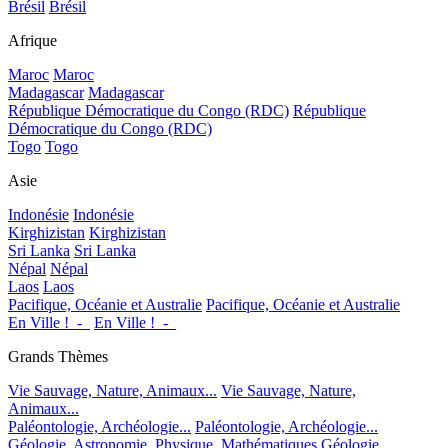
Brésil
Brésil
Afrique
Maroc
Maroc
Madagascar
Madagascar
République Démocratique du Congo (RDC)
République
Démocratique du Congo (RDC)
Togo
Togo
Asie
Indonésie
Indonésie
Kirghizistan
Kirghizistan
Sri Lanka
Sri Lanka
Népal
Népal
Laos
Laos
Pacifique, Océanie et Australie
Pacifique, Océanie et Australie
En Ville !_-_
En Ville !_-_
Grands Thèmes
Vie Sauvage, Nature, Animaux...
Vie Sauvage, Nature,
Animaux...
Paléontologie, Archéologie...
Paléontologie, Archéologie...
Géologie, Astronomie, Physique, Mathématiques
Géologie,