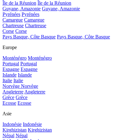
Île de la Réunion
Île de la Réunion
Guyane, Amazonie
Guyane, Amazonie
Pyrénées
Pyrénées
Camargue
Camargue
Chartreuse
Chartreuse
Corse
Corse
Pays Basque, Côte Basque
Pays Basque, Côte Basque
Europe
Monténégro
Monténégro
Portugal
Portugal
Espagne
Espagne
Islande
Islande
Italie
Italie
Norvège
Norvège
Angleterre
Angleterre
Grèce
Grèce
Ecosse
Ecosse
Asie
Indonésie
Indonésie
Kirghizistan
Kirghizistan
Népal
Népal