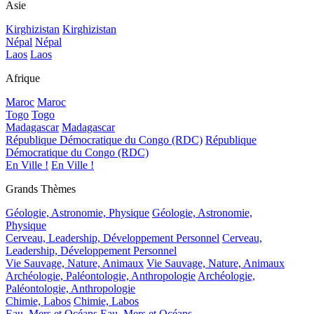
Asie
Kirghizistan
Kirghizistan
Népal
Népal
Laos
Laos
Afrique
Maroc
Maroc
Togo
Togo
Madagascar
Madagascar
République Démocratique du Congo (RDC)
République
Démocratique du Congo (RDC)
En Ville !
En Ville !
Grands Thèmes
Géologie, Astronomie, Physique
Géologie, Astronomie,
Physique
Cerveau, Leadership, Développement Personnel
Cerveau,
Leadership, Développement Personnel
Vie Sauvage, Nature, Animaux
Vie Sauvage, Nature, Animaux
Archéologie, Paléontologie, Anthropologie
Archéologie,
Paléontologie, Anthropologie
Chimie, Labos
Chimie, Labos
Eau, Mers et Océans
Eau, Mers et Océans