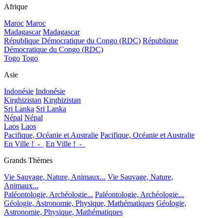
Afrique
Maroc
Maroc
Madagascar
Madagascar
République Démocratique du Congo (RDC)
République
Démocratique du Congo (RDC)
Togo
Togo
Asie
Indonésie
Indonésie
Kirghizistan
Kirghizistan
Sri Lanka
Sri Lanka
Népal
Népal
Laos
Laos
Pacifique, Océanie et Australie
Pacifique, Océanie et Australie
En Ville !_-_
En Ville !_-_
Grands Thèmes
Vie Sauvage, Nature, Animaux...
Vie Sauvage, Nature,
Animaux...
Paléontologie, Archéologie...
Paléontologie, Archéologie...
Géologie, Astronomie, Physique, Mathématiques
Géologie,
Astronomie, Physique, Mathématiques