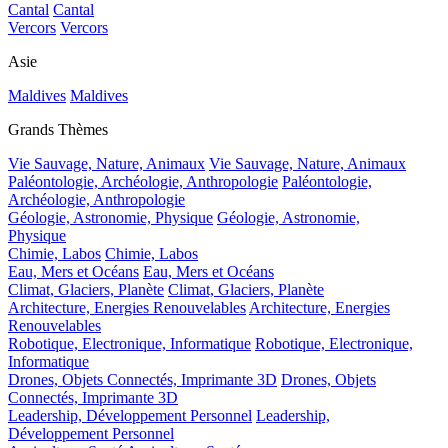
Cantal
Cantal
Vercors
Vercors
Asie
Maldives
Maldives
Grands Thèmes
Vie Sauvage, Nature, Animaux
Vie Sauvage, Nature, Animaux
Paléontologie, Archéologie, Anthropologie
Paléontologie,
Archéologie, Anthropologie
Géologie, Astronomie, Physique
Géologie, Astronomie,
Physique
Chimie, Labos
Chimie, Labos
Eau, Mers et Océans
Eau, Mers et Océans
Climat, Glaciers, Planète
Climat, Glaciers, Planète
Architecture, Energies Renouvelables
Architecture, Energies
Renouvelables
Robotique, Electronique, Informatique
Robotique, Electronique,
Informatique
Drones, Objets Connectés, Imprimante 3D
Drones, Objets
Connectés, Imprimante 3D
Leadership, Développement Personnel
Leadership,
Développement Personnel