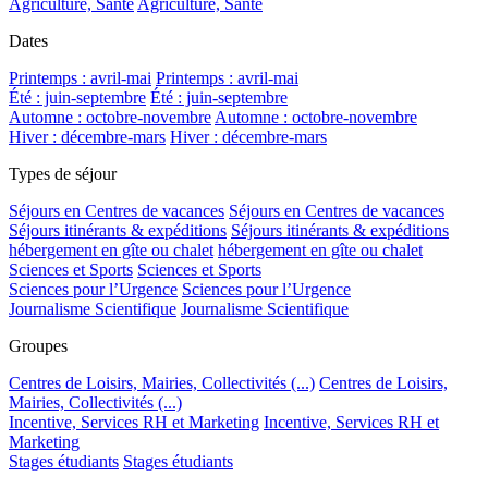
Agriculture, Santé
Agriculture, Santé
Dates
Printemps : avril-mai
Printemps : avril-mai
Été : juin-septembre
Été : juin-septembre
Automne : octobre-novembre
Automne : octobre-novembre
Hiver : décembre-mars
Hiver : décembre-mars
Types de séjour
Séjours en Centres de vacances
Séjours en Centres de vacances
Séjours itinérants & expéditions
Séjours itinérants & expéditions
hébergement en gîte ou chalet
hébergement en gîte ou chalet
Sciences et Sports
Sciences et Sports
Sciences pour l’Urgence
Sciences pour l’Urgence
Journalisme Scientifique
Journalisme Scientifique
Groupes
Centres de Loisirs, Mairies, Collectivités (...)
Centres de Loisirs,
Mairies, Collectivités (...)
Incentive, Services RH et Marketing
Incentive, Services RH et
Marketing
Stages étudiants
Stages étudiants