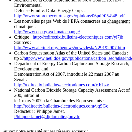
Environmental
Defense Fund v. Duke Energy Corp. -
http://www.supremecourtus.gov/opinions/06pdf/05-848.pdf
Les nouvelles pages Web de l’EPA consacrees au
changement
climatique
:
http://www.epa.gov/climatechange/
Critique :
http://redirectix.bulletins-electroniques.com/yi7jb
Sources : -
http://www.alertnet.org/thenews/newsdesk/N29192907.htm
Carbon Sequestration Atlas of the United States and Canada :
ttp ://
http://www.netl.doe.gov/publications/carbon_seq/atlas/ind
Department of Energy Carbon Capture and Storage Research,
Development, and
Demonstration Act of 2007, introduit le 22 mars 2007 au
Senat :
http://redirectix.bulletins-electroniques.com/VKbzv
National Carbon Dioxide Storage Capacity Assessment Act of
200, introduit
le 1 mars 2007 a la Chambre des Representants :
http://redirectix.bulletins-electroniques.com/vqSGc
Redacteur : Philippe Jamet,
Philippe.Jamet
@
diplomatie.gouv.fr
Suivez notre actualité sur les réseaux sociaux :