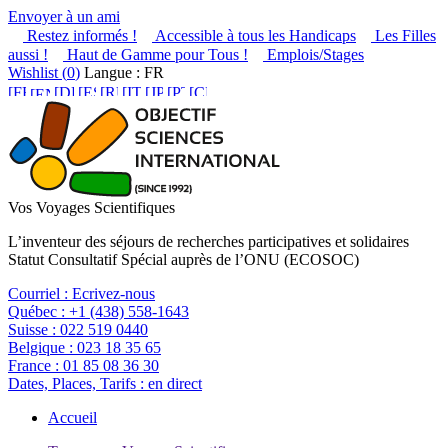
Envoyer à un ami
Restez informés !
Accessible à tous les Handicaps
Les Filles
aussi !
Haut de Gamme pour Tous !
Emplois/Stages
Wishlist (
0
)
Langue : FR
Vos Voyages Scientifiques
L’inventeur des séjours de recherches participatives et solidaires
Statut Consultatif Spécial auprès de l’ONU (ECOSOC)
Courriel :
Ecrivez-nous
Québec :
+1 (438) 558-1643
Suisse :
022 519 0440
Belgique :
023 18 35 65
France :
01 85 08 36 30
Dates, Places, Tarifs :
en direct
Accueil