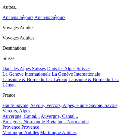
Autres...
Anciens Séjours
Anciens Séjours
Voyages Adultes
Voyages Adultes
Destinations
Suisse
Dans les Alpes Suisses
Dans les Alpes Suisses
La Genève Internationale
La Genève Internationale
Lausanne & Bords du Lac Léman
Lausanne & Bords du Lac
Léman
France
Haute-Savoie, Savoie, Vercors, Alpes,
Haute-Savoie, Savoie,
Vercors, Alpes,
Auvergne, Cantal...
Auvergne, Cantal...
Bretagne - Normandie
Bretagne - Normandie
Provence
Provence
Martinique Antilles
Martinique Antilles