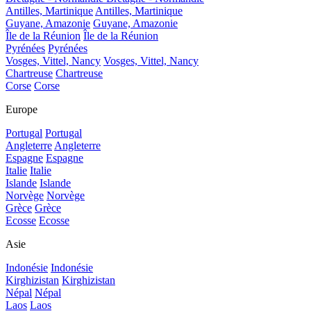
Antilles, Martinique
Antilles, Martinique
Guyane, Amazonie
Guyane, Amazonie
Île de la Réunion
Île de la Réunion
Pyrénées
Pyrénées
Vosges, Vittel, Nancy
Vosges, Vittel, Nancy
Chartreuse
Chartreuse
Corse
Corse
Europe
Portugal
Portugal
Angleterre
Angleterre
Espagne
Espagne
Italie
Italie
Islande
Islande
Norvège
Norvège
Grèce
Grèce
Ecosse
Ecosse
Asie
Indonésie
Indonésie
Kirghizistan
Kirghizistan
Népal
Népal
Laos
Laos