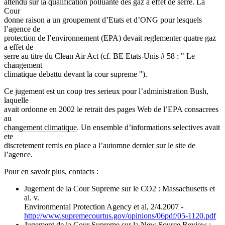
attendu sur la qualification polluante des gaz a effet de serre. La
Cour
donne raison a un groupement d’Etats et d’ONG pour lesquels
l’agence de
protection de l’environnement (EPA) devait reglementer quatre gaz
a effet de
serre au titre du Clean Air Act (cf. BE Etats-Unis # 58 : " Le
changement
climatique debattu devant la cour supreme ").
Ce jugement est un coup tres serieux pour l’administration Bush,
laquelle
avait ordonne en 2002 le retrait des pages Web de l’EPA consacrees
au
changement climatique
. Un ensemble d’informations selectives avait
ete
discretement remis en place a l’automne dernier sur le site de
l’agence.
Pour en savoir plus, contacts :
Jugement de la Cour Supreme sur le CO2 : Massachusetts et
al. v.
Environmental Protection Agency et al, 2/4.2007 -
http://www.supremecourtus.gov/opinions/06pdf/05-1120.pdf
Jugement de la Cour Supreme sur la New Source Review :