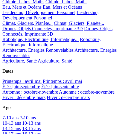
Chimie, Labos, Maths
Chimie, Labos, Maths
Eau, Mers et Océans
Eau, Mers et Océans
Leadership, Développement Personnel
Leadership,
Développement Personnel
Climat, Glaciers, Planète...
Climat, Glaciers, Planète...
Drones, Objets Connectés, Imprimante 3D
Drones, Objets
Connectés, Imprimante 3D
Robotique, Electronique, Informatique...
Robotique,
Electronique, Informatique...
Architecture, Energies Renouvelables
Architecture, Energies
Renouvelables
Agriculture, Santé
Agriculture, Santé
Dates
Printemps : avril-mai
Printemps : avril-mai
Été : juin-septembre
Été : juin-septembre
Automne : octobre-novembre
Automne : octobre-novembre
Hiver : décembre-mars
Hiver : décembre-mars
Ages
7-10 ans
7-10 ans
10-13 ans
10-13 ans
13-15 ans
13-15 ans
16-17 ans
16-17 ans