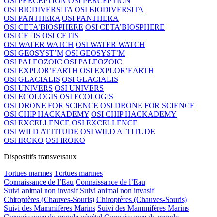
OSI PERCEPTION
OSI PERCEPTION
OSI BIODIVERSITA
OSI BIODIVERSITA
OSI PANTHERA
OSI PANTHERA
OSI CETA’BIOSPHERE
OSI CETA’BIOSPHERE
OSI CETIS
OSI CETIS
OSI WATER WATCH
OSI WATER WATCH
OSI GEOSYST’M
OSI GEOSYST’M
OSI PALEOZOIC
OSI PALEOZOIC
OSI EXPLOR’EARTH
OSI EXPLOR’EARTH
OSI GLACIALIS
OSI GLACIALIS
OSI UNIVERS
OSI UNIVERS
OSI ECOLOGIS
OSI ECOLOGIS
OSI DRONE FOR SCIENCE
OSI DRONE FOR SCIENCE
OSI CHIP HACKADEMY
OSI CHIP HACKADEMY
OSI EXCELLENCE
OSI EXCELLENCE
OSI WILD ATTITUDE
OSI WILD ATTITUDE
OSI IROKO
OSI IROKO
Dispositifs transversaux
Tortues marines
Tortues marines
Connaissance de l’Eau
Connaissance de l’Eau
Suivi animal non invasif
Suivi animal non invasif
Chiroptères (Chauves-Souris)
Chiroptères (Chauves-Souris)
Suivi des Mammifères Marins
Suivi des Mammifères Marins
Connaissance du monde végétal
Connaissance du monde