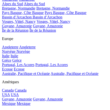
Alpes du Sud
Alpes du Sud
Bretagne, Normandie
Bretagne, Normandie
Pays Basque, Côte Basque
Pays Basque, Côte Basque
Bassin d’Arcachon
Bassin d’Arcachon
Vosges, Vittel, Nancy
Vosges, Vittel, Nancy
Guyane, Amazonie
Guyane, Amazonie
Île de la Réunion
Île de la Réunion
Europe
Angleterre
Angleterre
Norvège
Norvège
Italie
Italie
Grèce
Grèce
Portugal, Les Acores
Portugal, Les Acores
Ecosse
Ecosse
Australie, Pacifique et Océanie
Australie, Pacifique et Océanie
Amériques
Canada
Canada
USA
USA
Guyane, Amazonie
Guyane, Amazonie
Mexique
Mexique