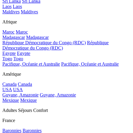
Sri Lanka
Sri Lanka
Laos
Laos
Maldives
Maldives
Afrique
Maroc
Maroc
Madagascar
Madagascar
République Démocratique du Congo (RDC)
République
Démocratique du Congo (RDC)
Egypte
Egypte
Togo
Togo
Pacifique, Océanie et Australie
Pacifique, Océanie et Australie
Amérique
Canada
Canada
USA
USA
Guyane, Amazonie
Guyane, Amazonie
Mexique
Mexique
Adultes Séjours Confort
France
Baronnies
Baronnies