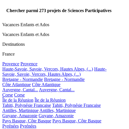
Chercher parmi
273
projets de Sciences Participatives
Vacances Enfants et Ados
Vacances Enfants et Ados
Destinations
France
Provence
Provence
Haute-Savoie, Savoie, Vercors, Hautes Alpes, (...)
Haute-
Savoie, Savoie, Vercors, Hautes Alpes, (...)
Bretagne - Normandie
Bretagne - Normandie
Côte Atlantique
Côte Atlantique
Auvergne, Cantal...
Auvergne, Cantal...
Corse
Corse
Île de la Réunion
Île de la Réunion
Tahiti, Polynésie Française
Tahiti, Polynésie Française
Antilles, Martinique
Antilles, Martinique
Guyane, Amazonie
Guyane, Amazonie
Pays Basque, Côte Basque
Pays Basque, Côte Basque
Pyrénées
Pyrénées