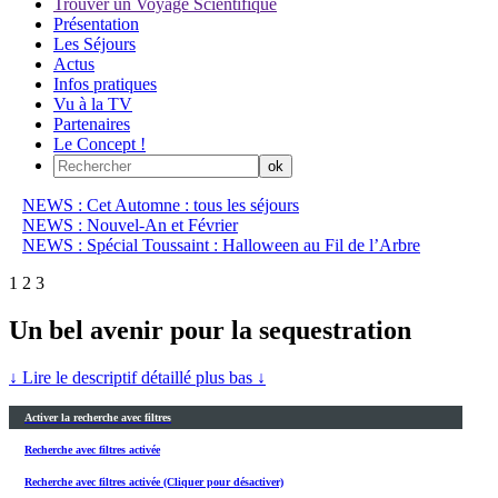
Trouver un Voyage Scientifique
Présentation
Les Séjours
Actus
Infos pratiques
Vu à la TV
Partenaires
Le Concept !
NEWS : Cet Automne : tous les séjours
NEWS : Nouvel-An et Février
NEWS : Spécial Toussaint : Halloween au Fil de l’Arbre
1
2
3
Un bel avenir pour la sequestration
↓ Lire le descriptif détaillé plus bas ↓
Activer la recherche avec filtres
Recherche avec filtres activée
Recherche avec filtres activée (Cliquer pour désactiver)