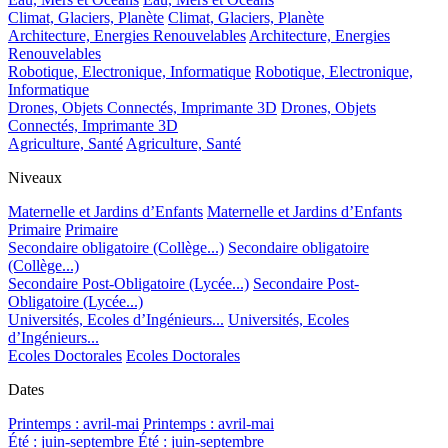
Climat, Glaciers, Planète
Climat, Glaciers, Planète
Architecture, Energies Renouvelables
Architecture, Energies
Renouvelables
Robotique, Electronique, Informatique
Robotique, Electronique,
Informatique
Drones, Objets Connectés, Imprimante 3D
Drones, Objets
Connectés, Imprimante 3D
Agriculture, Santé
Agriculture, Santé
Niveaux
Maternelle et Jardins d’Enfants
Maternelle et Jardins d’Enfants
Primaire
Primaire
Secondaire obligatoire (Collège...)
Secondaire obligatoire
(Collège...)
Secondaire Post-Obligatoire (Lycée...)
Secondaire Post-
Obligatoire (Lycée...)
Universités, Ecoles d’Ingénieurs...
Universités, Ecoles
d’Ingénieurs...
Ecoles Doctorales
Ecoles Doctorales
Dates
Printemps : avril-mai
Printemps : avril-mai
Été : juin-septembre
Été : juin-septembre