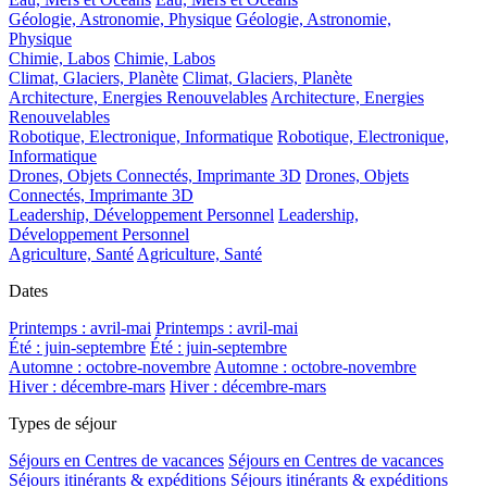
Géologie, Astronomie, Physique
Géologie, Astronomie,
Physique
Chimie, Labos
Chimie, Labos
Climat, Glaciers, Planète
Climat, Glaciers, Planète
Architecture, Energies Renouvelables
Architecture, Energies
Renouvelables
Robotique, Electronique, Informatique
Robotique, Electronique,
Informatique
Drones, Objets Connectés, Imprimante 3D
Drones, Objets
Connectés, Imprimante 3D
Leadership, Développement Personnel
Leadership,
Développement Personnel
Agriculture, Santé
Agriculture, Santé
Dates
Printemps : avril-mai
Printemps : avril-mai
Été : juin-septembre
Été : juin-septembre
Automne : octobre-novembre
Automne : octobre-novembre
Hiver : décembre-mars
Hiver : décembre-mars
Types de séjour
Séjours en Centres de vacances
Séjours en Centres de vacances
Séjours itinérants & expéditions
Séjours itinérants & expéditions