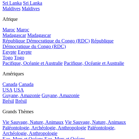
Sri Lanka
Sri Lanka
Maldives
Maldives
Afrique
Maroc
Maroc
Madagascar
Madagascar
République Démocratique du Congo (RDC)
République
Démocratique du Congo (RDC)
Egypte
Egypte
Togo
Togo
Pacifique, Océanie et Australie
Pacifique, Océanie et Australie
Amériques
Canada
Canada
USA
USA
Guyane, Amazonie
Guyane, Amazonie
Brésil
Brésil
Grands Thèmes
Vie Sauvage, Nature, Animaux
Vie Sauvage, Nature, Animaux
Paléontologie, Archéologie, Anthropologie
Paléontologie,
Archéologie, Anthropologie
Eau, Mers et Océans
Eau, Mers et Océans